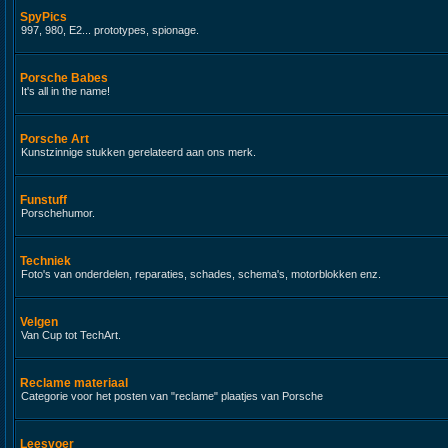
SpyPics
997, 980, E2... prototypes, spionage.
Porsche Babes
It's all in the name!
Porsche Art
Kunstzinnige stukken gerelateerd aan ons merk.
Funstuff
Porschehumor.
Techniek
Foto's van onderdelen, reparaties, schades, schema's, motorblokken enz.
Velgen
Van Cup tot TechArt.
Reclame materiaal
Categorie voor het posten van "reclame" plaatjes van Porsche
Leesvoer