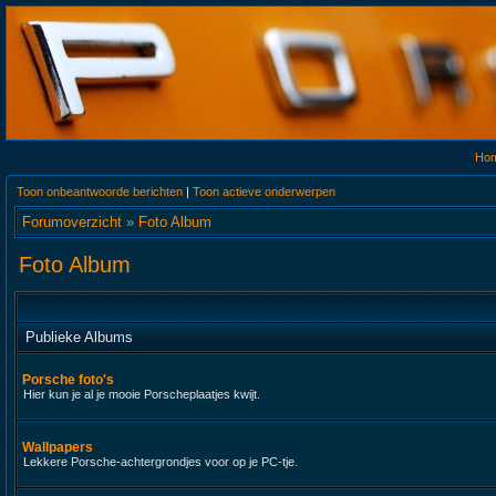
Ho
Toon onbeantwoorde berichten
|
Toon actieve onderwerpen
Forumoverzicht
»
Foto Album
Foto Album
Publieke Albums
Porsche foto's
Hier kun je al je mooie Porscheplaatjes kwijt.
Wallpapers
Lekkere Porsche-achtergrondjes voor op je PC-tje.