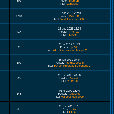
302
Poster:
MarcoB
Titel:
Lambiase
10 dec 2018 23:48
1718
Poster:
WillemB
Titel:
Vindplaats hunt #94
26 aug 2025 16:18
417
Poster:
Thomas
Titel:
KKAug4
28 jul 2014 10:19
329
Poster:
dpRide
Titel:
24H Spa-Francorchamps 201...
15 jun 2021 20:34
109
Poster:
Poschezeeland
Titel:
Porschezeeland Fotoshoot ...
23 mei 2013 20:06
227
Poster:
Ronaldo
Titel:
2012-20
01 jul 2009 23:40
143
Poster:
Robbierob
Titel:
Vet cool Man 2009
26 mei 2018 8:11
68
Poster:
Olaf
Titel:
LTPA