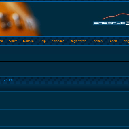
me
•
Album
•
Donatie
•
Help
•
Kalender
•
Registreren
•
Zoeken
•
Leden
•
Inlo
Album