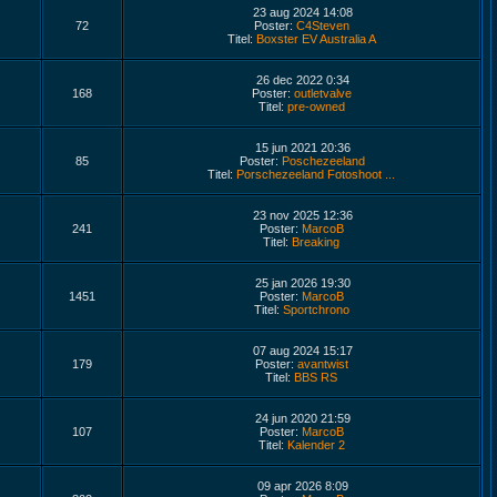
23 aug 2024 14:08
72
Poster:
C4Steven
Titel:
Boxster EV Australia A
26 dec 2022 0:34
168
Poster:
outletvalve
Titel:
pre-owned
15 jun 2021 20:36
85
Poster:
Poschezeeland
Titel:
Porschezeeland Fotoshoot ...
23 nov 2025 12:36
241
Poster:
MarcoB
Titel:
Breaking
25 jan 2026 19:30
1451
Poster:
MarcoB
Titel:
Sportchrono
07 aug 2024 15:17
179
Poster:
avantwist
Titel:
BBS RS
24 jun 2020 21:59
107
Poster:
MarcoB
Titel:
Kalender 2
09 apr 2026 8:09