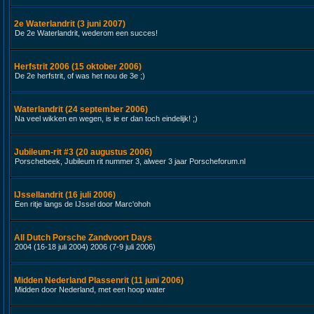
2e Waterlandrit (3 juni 2007)
De 2e Waterlandrit, wederom een succes!
Herfstrit 2006 (15 oktober 2006)
De 2e herfstrit, of was het nou de 3e ;)
Waterlandrit (24 september 2006)
Na veel wikken en wegen, is ie er dan toch eindelijk! ;)
Jubileum-rit #3 (20 augustus 2006)
Porschebeek, Jubileum rit nummer 3, alweer 3 jaar Porscheforum.nl
IJssellandrit (16 juli 2006)
Een ritje langs de IJssel door Marc'ohoh
All Dutch Porsche Zandvoort Days
2004 (16-18 juli 2004) 2006 (7-9 juli 2006)
Midden Nederland Plassenrit (11 juni 2006)
Midden door Nederland, met een hoop water