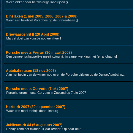
Weer lekker door het waterige land rijden ;)
Dinslaken (1 mei 2005, 2006, 2007 & 2008)
Weer een heleboel Porsches op de drafrenbaan ;)
Driewaardenrit II (20 April 2008)
Marcel doet zijn kunstje nog een keer!
Porsche meets Ferrari (30 maart 2008)
Een gemeenschappelijke meeting/tourrit, in samenwerking met ferrarichat.nu!
Autobahnrasen (18 nov 2007)
Aan het begin van de winter nog even de Porsche uitlaten op de Duitse Autobahn....
Porsche meets Corvette (7 okt 2007)
Porscheforum meets Corvette in Zeeland op 7 okt 2007
Herfstrit 2007 (30 september 2007)
Weer een mooi tochtje door Limburg
Jubileum-rit #4 (5 augustus 2007)
Rondje rond het midden, 4 jaar alweer! Op naar de 5!