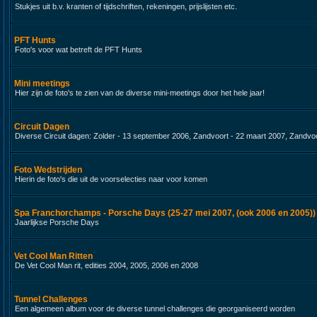
Stukjes uit b.v. kranten of tijdschriften, rekeningen, prijslijsten etc.
PFT Hunts
Foto's voor wat betreft de PFT Hunts
Mini meetings
Hier zijn de foto's te zien van de diverse mini-meetings door het hele jaar!
Circuit Dagen
Diverse Circuit dagen: Zolder - 13 september 2006, Zandvoort - 22 maart 2007, Zandvoo
Foto Wedstrijden
Hierin de foto's die uit de voorselecties naar voor komen
Spa Franchorchamps - Porsche Days (25-27 mei 2007, (ook 2006 en 2005))
Jaarlijkse Porsche Days
Vet Cool Man Ritten
De Vet Cool Man rit, edities 2004, 2005, 2006 en 2008
Tunnel Challenges
Een algemeen album voor de diverse tunnel challenges die georganiseerd worden