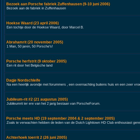
Bezoek aan Porsche fabriek Zuffenhausen (9-10 juni 2006)
Bezoek aan de fabriek in Zuffenhausen
Hoekse Waard (23 april 2006)
Een tochtje door de Hoekse Waard, door Marcel B.
Abrahamrit (20 november 2005)
1 Man, 50 jaren, 50 Porsche's!
Porsche herfstrit (9 oktober 2005)
Een rit door het Belgische land
Dagje Nordschleife
Na een heerlijk avondje met forummers , een overnachting buitens huis en een zeer vroeg 
Jubileum-rit #2 (21 augustus 2005)
Jubileumrit ter ere van het 2 jarig bestaan van PorscheForum.
Porsche meets HD (19 september 2004 & 2 september 2005)
Zoals te verwachten hebben de leden van de Dutch Lighttown HD Club enthousiast gere
Achterhoek toerrit 2 (26 juni 2005)