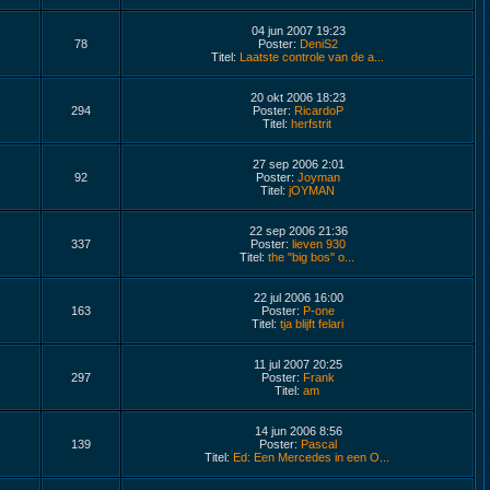
04 jun 2007 19:23
78
Poster:
DeniS2
Titel:
Laatste controle van de a...
20 okt 2006 18:23
294
Poster:
RicardoP
Titel:
herfstrit
27 sep 2006 2:01
92
Poster:
Joyman
Titel:
jOYMAN
22 sep 2006 21:36
337
Poster:
lieven 930
Titel:
the "big bos" o...
22 jul 2006 16:00
163
Poster:
P-one
Titel:
tja blijft felari
11 jul 2007 20:25
297
Poster:
Frank
Titel:
am
14 jun 2006 8:56
139
Poster:
Pascal
Titel:
Ed: Een Mercedes in een O...