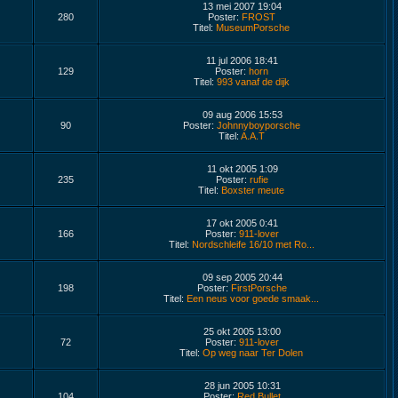
13 mei 2007 19:04
280
Poster:
FROST
Titel:
MuseumPorsche
11 jul 2006 18:41
129
Poster:
horn
Titel:
993 vanaf de dijk
09 aug 2006 15:53
90
Poster:
Johnnyboyporsche
Titel:
A.A.T
11 okt 2005 1:09
235
Poster:
rufie
Titel:
Boxster meute
17 okt 2005 0:41
166
Poster:
911-lover
Titel:
Nordschleife 16/10 met Ro...
09 sep 2005 20:44
198
Poster:
FirstPorsche
Titel:
Een neus voor goede smaak...
25 okt 2005 13:00
72
Poster:
911-lover
Titel:
Op weg naar Ter Dolen
28 jun 2005 10:31
104
Poster:
Red Bullet