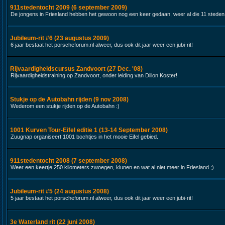
911stedentocht 2009 (6 september 2009)
De jongens in Friesland hebben het gewoon nog een keer gedaan, weer al die 11 steden
Jubileum-rit #6 (23 augustus 2009)
6 jaar bestaat het porscheforum.nl alweer, dus ook dit jaar weer een jubi-rit!
Rijvaardigheidscursus Zandvoort (27 Dec. '08)
Rijvaardigheidstraining op Zandvoort, onder leiding van Dillon Koster!
Stukje op de Autobahn rijden (9 nov 2008)
Wederom een stukje rijden op de Autobahn :)
1001 Kurven Tour-Eifel editie 1 (13-14 September 2008)
Zuugnap organiseert 1001 bochtjes in het mooie Eifel gebied.
911stedentocht 2008 (7 september 2008)
Weer een keertje 250 kilometers zwoegen, klunen en wat al niet meer in Friesland ;)
Jubileum-rit #5 (24 augustus 2008)
5 jaar bestaat het porscheforum.nl alweer, dus ook dit jaar weer een jubi-rit!
3e Waterland rit (22 juni 2008)