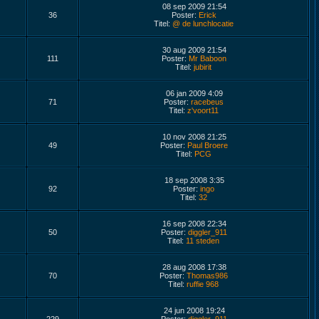
08 sep 2009 21:54
36
Poster:
Erick
Titel:
@ de lunchlocatie
30 aug 2009 21:54
111
Poster:
Mr Baboon
Titel:
jubirit
06 jan 2009 4:09
71
Poster:
racebeus
Titel:
z'voort11
10 nov 2008 21:25
49
Poster:
Paul Broere
Titel:
PCG
18 sep 2008 3:35
92
Poster:
ingo
Titel:
32
16 sep 2008 22:34
50
Poster:
diggler_911
Titel:
11 steden
28 aug 2008 17:38
70
Poster:
Thomas986
Titel:
ruffie 968
24 jun 2008 19:24