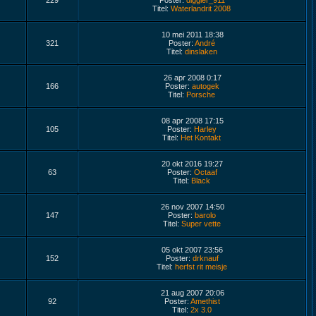
229
Poster:
diggler_911
Titel:
Waterlandrit 2008
10 mei 2011 18:38
321
Poster:
André
Titel:
dinslaken
26 apr 2008 0:17
166
Poster:
autogek
Titel:
Porsche
08 apr 2008 17:15
105
Poster:
Harley
Titel:
Het Kontakt
20 okt 2016 19:27
63
Poster:
Octaaf
Titel:
Black
26 nov 2007 14:50
147
Poster:
barolo
Titel:
Super vette
05 okt 2007 23:56
152
Poster:
drknauf
Titel:
herfst rit meisje
21 aug 2007 20:06
92
Poster:
Amethist
Titel:
2x 3.0