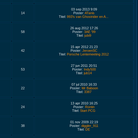
03 sep 2013 9:09
14
Poster:
ATanis
Titel:
993's van Ghostrider en A...
26 aug 2012 17:26
58
Poster:
3AE '99
Titel:
jubi9
15 apr 2012 21:23
42
Poster:
JeroenSC
Titel:
Porsche Lentemeeting 2012
27 jun 2011 20:51
53
Poster:
Indy500
Titel:
jub14
07 jul 2010 16:33
22
Poster:
Mr Baboon
Titel:
3387
13 apr 2010 16:25
24
Poster:
Rontin
Titel:
Start PCG
01 nov 2009 22:19
38
Poster:
diggler_911
Titel:
DE