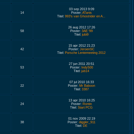
03 sep 2013 9:09
14
Poster:
ATanis
Titel:
993's van Ghostrider en A...
26 aug 2012 17:26
58
Poster:
3AE '99
Titel:
jubi9
15 apr 2012 21:23
42
Poster:
JeroenSC
Titel:
Porsche Lentemeeting 2012
27 jun 2011 20:51
53
Poster:
Indy500
Titel:
jub14
07 jul 2010 16:33
22
Poster:
Mr Baboon
Titel:
3387
13 apr 2010 16:25
24
Poster:
Rontin
Titel:
Start PCG
01 nov 2009 22:19
38
Poster:
diggler_911
Titel:
DE