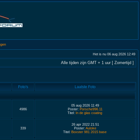
ggen
Het is nu 06 aug 2026 12:49
Alle tijden zijn GMT + 1 uur [ Zomertijd ]
Foto's
Laatste Foto
05 aug 2026 11:49
4986
Poster:
Porsche996.11
Titel:
In de glas coating
26 apr 2022 21:51
339
Poster:
Autoke
Titel:
Boxster 981 2015 base