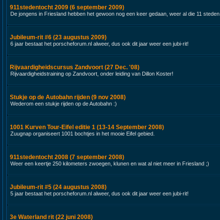
911stedentocht 2009 (6 september 2009)
De jongens in Friesland hebben het gewoon nog een keer gedaan, weer al die 11 steden
Jubileum-rit #6 (23 augustus 2009)
6 jaar bestaat het porscheforum.nl alweer, dus ook dit jaar weer een jubi-rit!
Rijvaardigheidscursus Zandvoort (27 Dec. '08)
Rijvaardigheidstraining op Zandvoort, onder leiding van Dillon Koster!
Stukje op de Autobahn rijden (9 nov 2008)
Wederom een stukje rijden op de Autobahn :)
1001 Kurven Tour-Eifel editie 1 (13-14 September 2008)
Zuugnap organiseert 1001 bochtjes in het mooie Eifel gebied.
911stedentocht 2008 (7 september 2008)
Weer een keertje 250 kilometers zwoegen, klunen en wat al niet meer in Friesland ;)
Jubileum-rit #5 (24 augustus 2008)
5 jaar bestaat het porscheforum.nl alweer, dus ook dit jaar weer een jubi-rit!
3e Waterland rit (22 juni 2008)