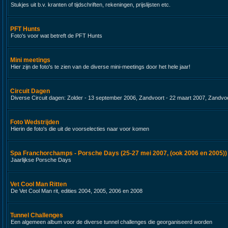
Stukjes uit b.v. kranten of tijdschriften, rekeningen, prijslijsten etc.
PFT Hunts
Foto's voor wat betreft de PFT Hunts
Mini meetings
Hier zijn de foto's te zien van de diverse mini-meetings door het hele jaar!
Circuit Dagen
Diverse Circuit dagen: Zolder - 13 september 2006, Zandvoort - 22 maart 2007, Zandvoo
Foto Wedstrijden
Hierin de foto's die uit de voorselecties naar voor komen
Spa Franchorchamps - Porsche Days (25-27 mei 2007, (ook 2006 en 2005))
Jaarlijkse Porsche Days
Vet Cool Man Ritten
De Vet Cool Man rit, edities 2004, 2005, 2006 en 2008
Tunnel Challenges
Een algemeen album voor de diverse tunnel challenges die georganiseerd worden