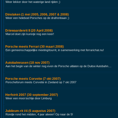
Weer lekker door het waterige land rijden ;)
Dinslaken (1 mei 2005, 2006, 2007 & 2008)
Weer een heleboel Porsches op de drafrenbaan ;)
Driewaardenrit II (20 April 2008)
Marcel doet zijn kunstje nog een keer!
Porsche meets Ferrari (30 maart 2008)
Een gemeenschappelijke meeting/tourrit, in samenwerking met ferrarichat.nu!
Autobahnrasen (18 nov 2007)
Aan het begin van de winter nog even de Porsche uitlaten op de Duitse Autobahn....
Porsche meets Corvette (7 okt 2007)
Porscheforum meets Corvette in Zeeland op 7 okt 2007
Herfstrit 2007 (30 september 2007)
Weer een mooi tochtje door Limburg
Jubileum-rit #4 (5 augustus 2007)
Rondje rond het midden, 4 jaar alweer! Op naar de 5!