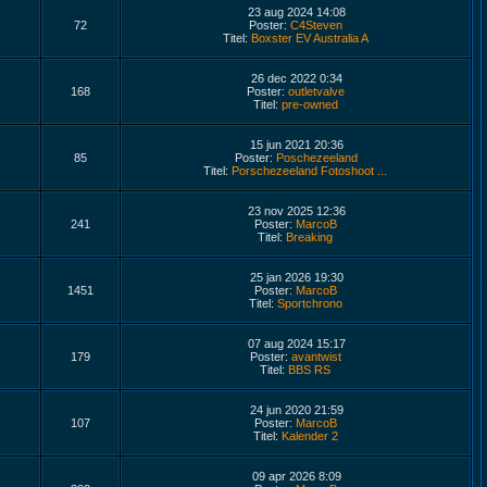
23 aug 2024 14:08
72
Poster:
C4Steven
Titel:
Boxster EV Australia A
26 dec 2022 0:34
168
Poster:
outletvalve
Titel:
pre-owned
15 jun 2021 20:36
85
Poster:
Poschezeeland
Titel:
Porschezeeland Fotoshoot ...
23 nov 2025 12:36
241
Poster:
MarcoB
Titel:
Breaking
25 jan 2026 19:30
1451
Poster:
MarcoB
Titel:
Sportchrono
07 aug 2024 15:17
179
Poster:
avantwist
Titel:
BBS RS
24 jun 2020 21:59
107
Poster:
MarcoB
Titel:
Kalender 2
09 apr 2026 8:09