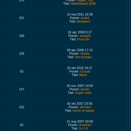
229
Poster:
diggler_911
Titel:
Waterlandrit 2008
10 mei 2011 18:38
321
Poster:
André
Titel:
dinslaken
26 apr 2008 0:17
166
Poster:
autogek
Titel:
Porsche
08 apr 2008 17:15
105
Poster:
Harley
Titel:
Het Kontakt
20 okt 2016 19:27
63
Poster:
Octaaf
Titel:
Black
26 nov 2007 14:50
147
Poster:
barolo
Titel:
Super vette
05 okt 2007 23:56
152
Poster:
drknauf
Titel:
herfst rit meisje
21 aug 2007 20:06
92
Poster:
Amethist
Titel:
2x 3.0