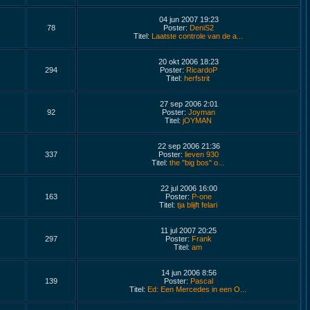
04 jun 2007 19:23
78
Poster:
DeniS2
Titel:
Laatste controle van de a...
20 okt 2006 18:23
294
Poster:
RicardoP
Titel:
herfstrit
27 sep 2006 2:01
92
Poster:
Joyman
Titel:
jOYMAN
22 sep 2006 21:36
337
Poster:
lieven 930
Titel:
the "big bos" o...
22 jul 2006 16:00
163
Poster:
P-one
Titel:
tja blijft felari
11 jul 2007 20:25
297
Poster:
Frank
Titel:
am
14 jun 2006 8:56
139
Poster:
Pascal
Titel:
Ed: Een Mercedes in een O...