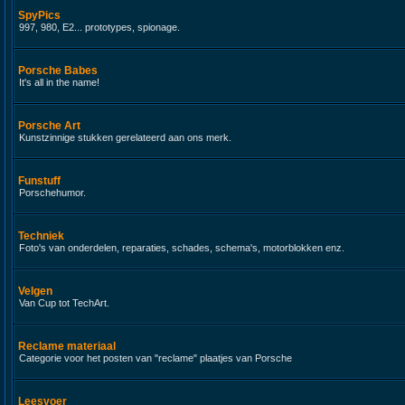
SpyPics
997, 980, E2... prototypes, spionage.
Porsche Babes
It's all in the name!
Porsche Art
Kunstzinnige stukken gerelateerd aan ons merk.
Funstuff
Porschehumor.
Techniek
Foto's van onderdelen, reparaties, schades, schema's, motorblokken enz.
Velgen
Van Cup tot TechArt.
Reclame materiaal
Categorie voor het posten van "reclame" plaatjes van Porsche
Leesvoer