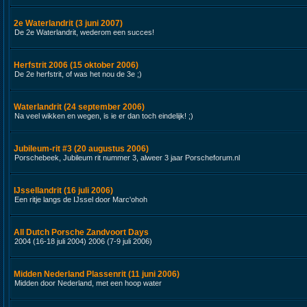
2e Waterlandrit (3 juni 2007)
De 2e Waterlandrit, wederom een succes!
Herfstrit 2006 (15 oktober 2006)
De 2e herfstrit, of was het nou de 3e ;)
Waterlandrit (24 september 2006)
Na veel wikken en wegen, is ie er dan toch eindelijk! ;)
Jubileum-rit #3 (20 augustus 2006)
Porschebeek, Jubileum rit nummer 3, alweer 3 jaar Porscheforum.nl
IJssellandrit (16 juli 2006)
Een ritje langs de IJssel door Marc'ohoh
All Dutch Porsche Zandvoort Days
2004 (16-18 juli 2004) 2006 (7-9 juli 2006)
Midden Nederland Plassenrit (11 juni 2006)
Midden door Nederland, met een hoop water