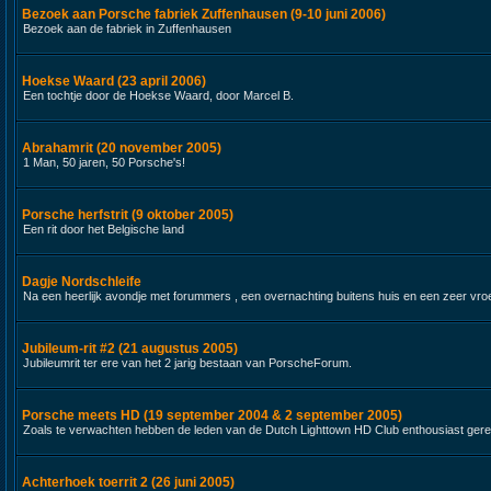
Bezoek aan Porsche fabriek Zuffenhausen (9-10 juni 2006)
Bezoek aan de fabriek in Zuffenhausen
Hoekse Waard (23 april 2006)
Een tochtje door de Hoekse Waard, door Marcel B.
Abrahamrit (20 november 2005)
1 Man, 50 jaren, 50 Porsche's!
Porsche herfstrit (9 oktober 2005)
Een rit door het Belgische land
Dagje Nordschleife
Na een heerlijk avondje met forummers , een overnachting buitens huis en een zeer vroeg 
Jubileum-rit #2 (21 augustus 2005)
Jubileumrit ter ere van het 2 jarig bestaan van PorscheForum.
Porsche meets HD (19 september 2004 & 2 september 2005)
Zoals te verwachten hebben de leden van de Dutch Lighttown HD Club enthousiast gere
Achterhoek toerrit 2 (26 juni 2005)