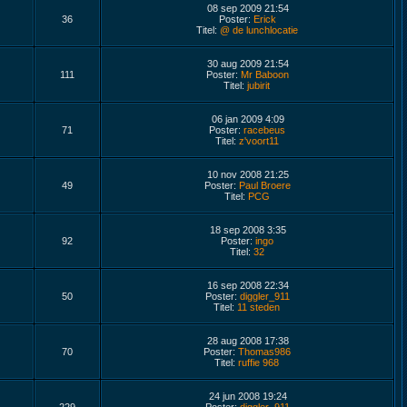
08 sep 2009 21:54
36
Poster:
Erick
Titel:
@ de lunchlocatie
30 aug 2009 21:54
111
Poster:
Mr Baboon
Titel:
jubirit
06 jan 2009 4:09
71
Poster:
racebeus
Titel:
z'voort11
10 nov 2008 21:25
49
Poster:
Paul Broere
Titel:
PCG
18 sep 2008 3:35
92
Poster:
ingo
Titel:
32
16 sep 2008 22:34
50
Poster:
diggler_911
Titel:
11 steden
28 aug 2008 17:38
70
Poster:
Thomas986
Titel:
ruffie 968
24 jun 2008 19:24