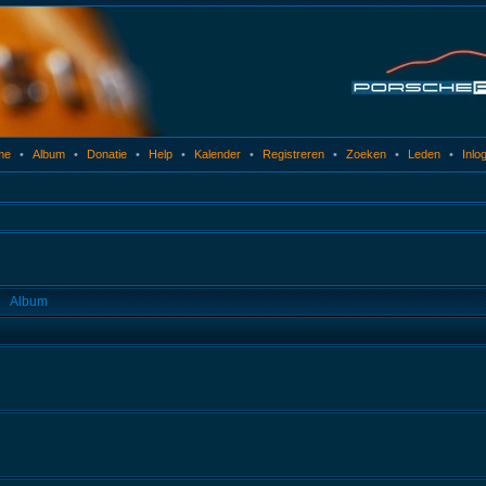
me
•
Album
•
Donatie
•
Help
•
Kalender
•
Registreren
•
Zoeken
•
Leden
•
Inlo
Album