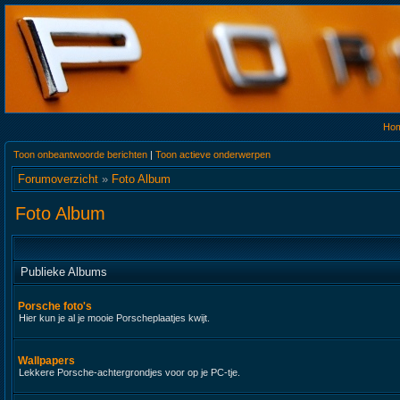
Ho
Toon onbeantwoorde berichten
|
Toon actieve onderwerpen
Forumoverzicht
»
Foto Album
Foto Album
Publieke Albums
Porsche foto's
Hier kun je al je mooie Porscheplaatjes kwijt.
Wallpapers
Lekkere Porsche-achtergrondjes voor op je PC-tje.