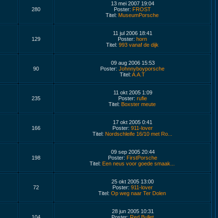
13 mei 2007 19:04
280
Poster:
FROST
Titel:
MuseumPorsche
11 jul 2006 18:41
129
Poster:
horn
Titel:
993 vanaf de dijk
09 aug 2006 15:53
90
Poster:
Johnnyboyporsche
Titel:
A.A.T
11 okt 2005 1:09
235
Poster:
rufie
Titel:
Boxster meute
17 okt 2005 0:41
166
Poster:
911-lover
Titel:
Nordschleife 16/10 met Ro...
09 sep 2005 20:44
198
Poster:
FirstPorsche
Titel:
Een neus voor goede smaak...
25 okt 2005 13:00
72
Poster:
911-lover
Titel:
Op weg naar Ter Dolen
28 jun 2005 10:31
104
Poster:
Red Bullet