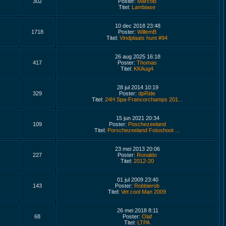
302
Poster:
MarcoB
Titel:
Lambiase
10 dec 2018 23:48
1718
Poster:
WillemB
Titel:
Vindplaats hunt #94
26 aug 2025 16:18
417
Poster:
Thomas
Titel:
KKAug4
28 jul 2014 10:19
329
Poster:
dpRide
Titel:
24H Spa-Francorchamps 201...
15 jun 2021 20:34
109
Poster:
Poschezeeland
Titel:
Porschezeeland Fotoshoot ...
23 mei 2013 20:06
227
Poster:
Ronaldo
Titel:
2012-20
01 jul 2009 23:40
143
Poster:
Robbierob
Titel:
Vet cool Man 2009
26 mei 2018 8:11
68
Poster:
Olaf
Titel:
LTPA