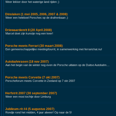
Weer lekker door het waterige land rijden ;)
Dinslaken (1 mei 2005, 2006, 2007 & 2008)
Weer een heleboel Porsches op de drafrenbaan ;)
Driewaardenrit II (20 April 2008)
Marcel doet zijn kunstje nog een keer!
Porsche meets Ferrari (30 maart 2008)
Een gemeenschappelijke meeting/tourrit, in samenwerking met ferrarichat.nu!
Autobahnrasen (18 nov 2007)
Aan het begin van de winter nog even de Porsche uitlaten op de Duitse Autobahn....
Porsche meets Corvette (7 okt 2007)
Porscheforum meets Corvette in Zeeland op 7 okt 2007
Herfstrit 2007 (30 september 2007)
Weer een mooi tochtje door Limburg
Jubileum-rit #4 (5 augustus 2007)
Rondje rond het midden, 4 jaar alweer! Op naar de 5!