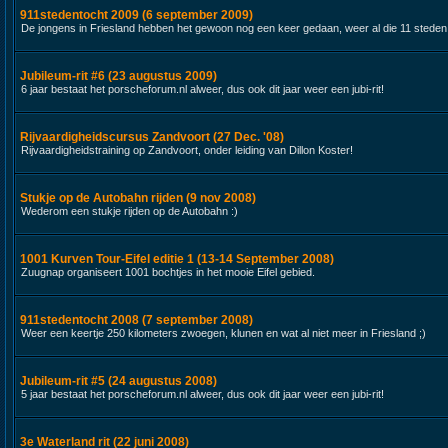
911stedentocht 2009 (6 september 2009)
De jongens in Friesland hebben het gewoon nog een keer gedaan, weer al die 11 steden
Jubileum-rit #6 (23 augustus 2009)
6 jaar bestaat het porscheforum.nl alweer, dus ook dit jaar weer een jubi-rit!
Rijvaardigheidscursus Zandvoort (27 Dec. '08)
Rijvaardigheidstraining op Zandvoort, onder leiding van Dillon Koster!
Stukje op de Autobahn rijden (9 nov 2008)
Wederom een stukje rijden op de Autobahn :)
1001 Kurven Tour-Eifel editie 1 (13-14 September 2008)
Zuugnap organiseert 1001 bochtjes in het mooie Eifel gebied.
911stedentocht 2008 (7 september 2008)
Weer een keertje 250 kilometers zwoegen, klunen en wat al niet meer in Friesland ;)
Jubileum-rit #5 (24 augustus 2008)
5 jaar bestaat het porscheforum.nl alweer, dus ook dit jaar weer een jubi-rit!
3e Waterland rit (22 juni 2008)