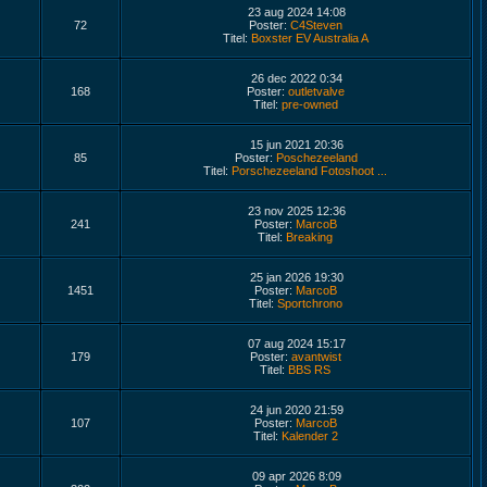
23 aug 2024 14:08
72
Poster:
C4Steven
Titel:
Boxster EV Australia A
26 dec 2022 0:34
168
Poster:
outletvalve
Titel:
pre-owned
15 jun 2021 20:36
85
Poster:
Poschezeeland
Titel:
Porschezeeland Fotoshoot ...
23 nov 2025 12:36
241
Poster:
MarcoB
Titel:
Breaking
25 jan 2026 19:30
1451
Poster:
MarcoB
Titel:
Sportchrono
07 aug 2024 15:17
179
Poster:
avantwist
Titel:
BBS RS
24 jun 2020 21:59
107
Poster:
MarcoB
Titel:
Kalender 2
09 apr 2026 8:09