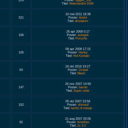
229
Poster:
diggler_911
Titel:
Waterlandrit 2008
10 mei 2011 18:38
321
Poster:
André
Titel:
dinslaken
26 apr 2008 0:17
166
Poster:
autogek
Titel:
Porsche
08 apr 2008 17:15
105
Poster:
Harley
Titel:
Het Kontakt
20 okt 2016 19:27
63
Poster:
Octaaf
Titel:
Black
26 nov 2007 14:50
147
Poster:
barolo
Titel:
Super vette
05 okt 2007 23:56
152
Poster:
drknauf
Titel:
herfst rit meisje
21 aug 2007 20:06
92
Poster:
Amethist
Titel:
2x 3.0