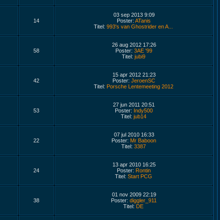
03 sep 2013 9:09
14
Poster:
ATanis
Titel:
993's van Ghostrider en A...
26 aug 2012 17:26
58
Poster:
3AE '99
Titel:
jubi9
15 apr 2012 21:23
42
Poster:
JeroenSC
Titel:
Porsche Lentemeeting 2012
27 jun 2011 20:51
53
Poster:
Indy500
Titel:
jub14
07 jul 2010 16:33
22
Poster:
Mr Baboon
Titel:
3387
13 apr 2010 16:25
24
Poster:
Rontin
Titel:
Start PCG
01 nov 2009 22:19
38
Poster:
diggler_911
Titel:
DE