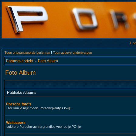
Ho
Toon onbeantwoorde berichten
|
Toon actieve onderwerpen
Forumoverzicht
»
Foto Album
Foto Album
Publieke Albums
Porsche foto's
Hier kun je al je mooie Porscheplaatjes kwijt.
Wallpapers
Lekkere Porsche-achtergrondjes voor op je PC-tje.