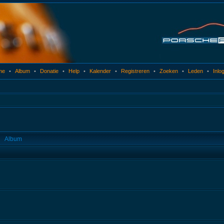
me
•
Album
•
Donatie
•
Help
•
Kalender
•
Registreren
•
Zoeken
•
Leden
•
Inlo
Album