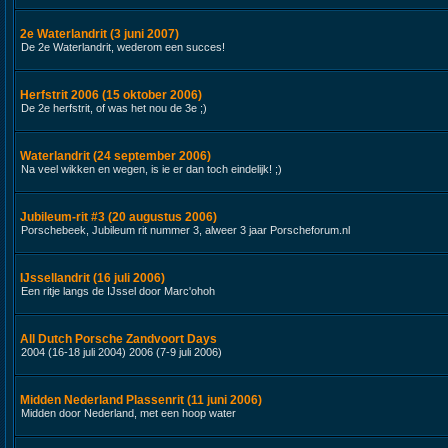
2e Waterlandrit (3 juni 2007)
De 2e Waterlandrit, wederom een succes!
Herfstrit 2006 (15 oktober 2006)
De 2e herfstrit, of was het nou de 3e ;)
Waterlandrit (24 september 2006)
Na veel wikken en wegen, is ie er dan toch eindelijk! ;)
Jubileum-rit #3 (20 augustus 2006)
Porschebeek, Jubileum rit nummer 3, alweer 3 jaar Porscheforum.nl
IJssellandrit (16 juli 2006)
Een ritje langs de IJssel door Marc'ohoh
All Dutch Porsche Zandvoort Days
2004 (16-18 juli 2004) 2006 (7-9 juli 2006)
Midden Nederland Plassenrit (11 juni 2006)
Midden door Nederland, met een hoop water