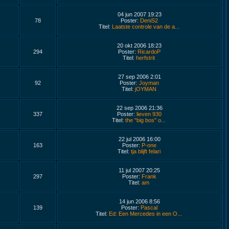
04 jun 2007 19:23
78
Poster:
DeniS2
Titel:
Laatste controle van de a...
20 okt 2006 18:23
294
Poster:
RicardoP
Titel:
herfstrit
27 sep 2006 2:01
92
Poster:
Joyman
Titel:
jOYMAN
22 sep 2006 21:36
337
Poster:
lieven 930
Titel:
the "big bos" o...
22 jul 2006 16:00
163
Poster:
P-one
Titel:
tja blijft felari
11 jul 2007 20:25
297
Poster:
Frank
Titel:
am
14 jun 2006 8:56
139
Poster:
Pascal
Titel:
Ed: Een Mercedes in een O...