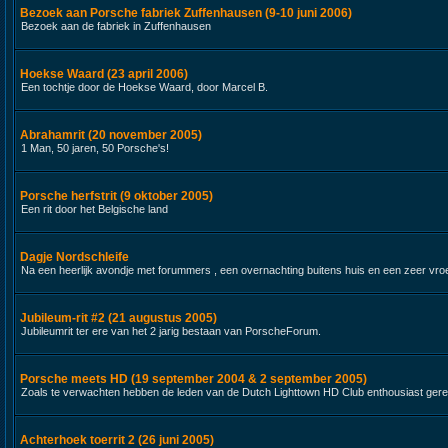
Bezoek aan Porsche fabriek Zuffenhausen (9-10 juni 2006)
Bezoek aan de fabriek in Zuffenhausen
Hoekse Waard (23 april 2006)
Een tochtje door de Hoekse Waard, door Marcel B.
Abrahamrit (20 november 2005)
1 Man, 50 jaren, 50 Porsche's!
Porsche herfstrit (9 oktober 2005)
Een rit door het Belgische land
Dagje Nordschleife
Na een heerlijk avondje met forummers , een overnachting buitens huis en een zeer vroeg 
Jubileum-rit #2 (21 augustus 2005)
Jubileumrit ter ere van het 2 jarig bestaan van PorscheForum.
Porsche meets HD (19 september 2004 & 2 september 2005)
Zoals te verwachten hebben de leden van de Dutch Lighttown HD Club enthousiast gere
Achterhoek toerrit 2 (26 juni 2005)