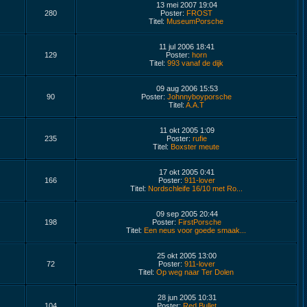
13 mei 2007 19:04
280
Poster:
FROST
Titel:
MuseumPorsche
11 jul 2006 18:41
129
Poster:
horn
Titel:
993 vanaf de dijk
09 aug 2006 15:53
90
Poster:
Johnnyboyporsche
Titel:
A.A.T
11 okt 2005 1:09
235
Poster:
rufie
Titel:
Boxster meute
17 okt 2005 0:41
166
Poster:
911-lover
Titel:
Nordschleife 16/10 met Ro...
09 sep 2005 20:44
198
Poster:
FirstPorsche
Titel:
Een neus voor goede smaak...
25 okt 2005 13:00
72
Poster:
911-lover
Titel:
Op weg naar Ter Dolen
28 jun 2005 10:31
104
Poster:
Red Bullet