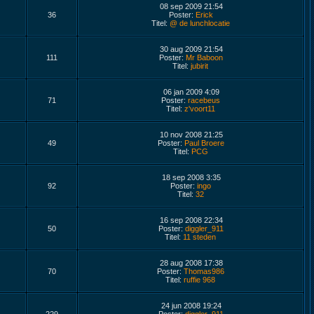
08 sep 2009 21:54
36
Poster:
Erick
Titel:
@ de lunchlocatie
30 aug 2009 21:54
111
Poster:
Mr Baboon
Titel:
jubirit
06 jan 2009 4:09
71
Poster:
racebeus
Titel:
z'voort11
10 nov 2008 21:25
49
Poster:
Paul Broere
Titel:
PCG
18 sep 2008 3:35
92
Poster:
ingo
Titel:
32
16 sep 2008 22:34
50
Poster:
diggler_911
Titel:
11 steden
28 aug 2008 17:38
70
Poster:
Thomas986
Titel:
ruffie 968
24 jun 2008 19:24