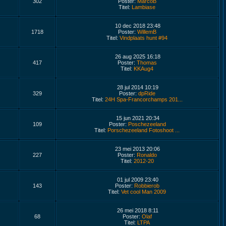
302
Poster:
MarcoB
Titel:
Lambiase
10 dec 2018 23:48
1718
Poster:
WillemB
Titel:
Vindplaats hunt #94
26 aug 2025 16:18
417
Poster:
Thomas
Titel:
KKAug4
28 jul 2014 10:19
329
Poster:
dpRide
Titel:
24H Spa-Francorchamps 201...
15 jun 2021 20:34
109
Poster:
Poschezeeland
Titel:
Porschezeeland Fotoshoot ...
23 mei 2013 20:06
227
Poster:
Ronaldo
Titel:
2012-20
01 jul 2009 23:40
143
Poster:
Robbierob
Titel:
Vet cool Man 2009
26 mei 2018 8:11
68
Poster:
Olaf
Titel:
LTPA