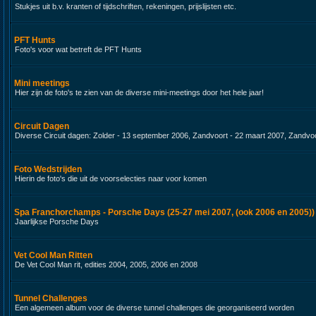
Stukjes uit b.v. kranten of tijdschriften, rekeningen, prijslijsten etc.
PFT Hunts
Foto's voor wat betreft de PFT Hunts
Mini meetings
Hier zijn de foto's te zien van de diverse mini-meetings door het hele jaar!
Circuit Dagen
Diverse Circuit dagen: Zolder - 13 september 2006, Zandvoort - 22 maart 2007, Zandvoo
Foto Wedstrijden
Hierin de foto's die uit de voorselecties naar voor komen
Spa Franchorchamps - Porsche Days (25-27 mei 2007, (ook 2006 en 2005))
Jaarlijkse Porsche Days
Vet Cool Man Ritten
De Vet Cool Man rit, edities 2004, 2005, 2006 en 2008
Tunnel Challenges
Een algemeen album voor de diverse tunnel challenges die georganiseerd worden