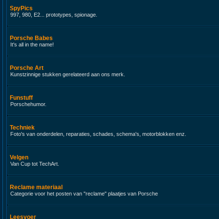
SpyPics
997, 980, E2... prototypes, spionage.
Porsche Babes
It's all in the name!
Porsche Art
Kunstzinnige stukken gerelateerd aan ons merk.
Funstuff
Porschehumor.
Techniek
Foto's van onderdelen, reparaties, schades, schema's, motorblokken enz.
Velgen
Van Cup tot TechArt.
Reclame materiaal
Categorie voor het posten van "reclame" plaatjes van Porsche
Leesvoer