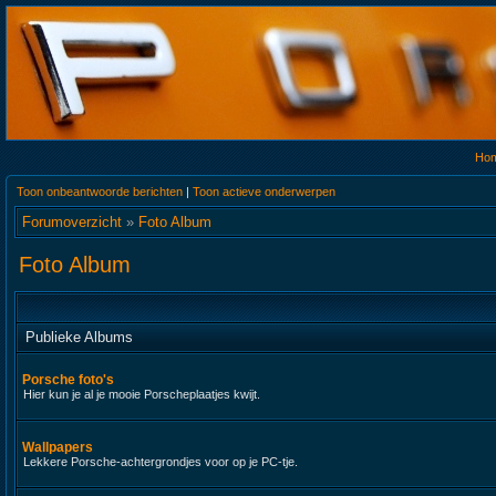
Ho
Toon onbeantwoorde berichten
|
Toon actieve onderwerpen
Forumoverzicht
»
Foto Album
Foto Album
Publieke Albums
Porsche foto's
Hier kun je al je mooie Porscheplaatjes kwijt.
Wallpapers
Lekkere Porsche-achtergrondjes voor op je PC-tje.