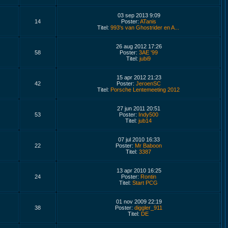
03 sep 2013 9:09
14
Poster:
ATanis
Titel:
993's van Ghostrider en A...
26 aug 2012 17:26
58
Poster:
3AE '99
Titel:
jubi9
15 apr 2012 21:23
42
Poster:
JeroenSC
Titel:
Porsche Lentemeeting 2012
27 jun 2011 20:51
53
Poster:
Indy500
Titel:
jub14
07 jul 2010 16:33
22
Poster:
Mr Baboon
Titel:
3387
13 apr 2010 16:25
24
Poster:
Rontin
Titel:
Start PCG
01 nov 2009 22:19
38
Poster:
diggler_911
Titel:
DE