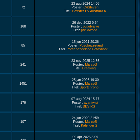
23 aug 2024 14:08
72
Poster:
C4Steven
Titel:
Boxster EV Australia A
26 dec 2022 0:34
168
Poster:
outletvalve
Titel:
pre-owned
15 jun 2021 20:36
85
Poster:
Poschezeeland
Titel:
Porschezeeland Fotoshoot ...
23 nov 2025 12:36
241
Poster:
MarcoB
Titel:
Breaking
25 jan 2026 19:30
1451
Poster:
MarcoB
Titel:
Sportchrono
07 aug 2024 15:17
179
Poster:
avantwist
Titel:
BBS RS
24 jun 2020 21:59
107
Poster:
MarcoB
Titel:
Kalender 2
09 apr 2026 8:09