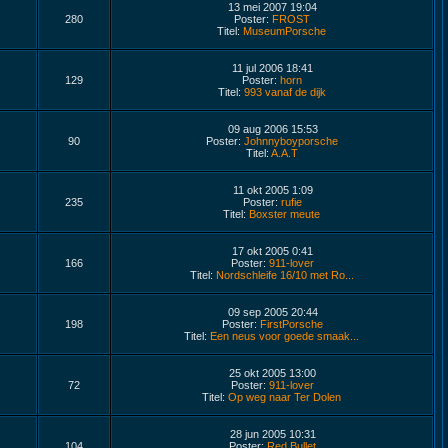
13 mei 2007 19:04
280
Poster:
FROST
Titel:
MuseumPorsche
11 jul 2006 18:41
129
Poster:
horn
Titel:
993 vanaf de dijk
09 aug 2006 15:53
90
Poster:
Johnnyboyporsche
Titel:
A.A.T
11 okt 2005 1:09
235
Poster:
rufie
Titel:
Boxster meute
17 okt 2005 0:41
166
Poster:
911-lover
Titel:
Nordschleife 16/10 met Ro...
09 sep 2005 20:44
198
Poster:
FirstPorsche
Titel:
Een neus voor goede smaak...
25 okt 2005 13:00
72
Poster:
911-lover
Titel:
Op weg naar Ter Dolen
28 jun 2005 10:31
104
Poster:
Red Bullet