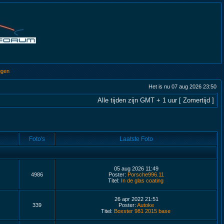
ggen
Het is nu 07 aug 2026 23:50
Alle tijden zijn GMT + 1 uur [ Zomertijd ]
Foto's
Laatste Foto
05 aug 2026 11:49
4986
Poster:
Porsche996.11
Titel:
In de glas coating
26 apr 2022 21:51
339
Poster:
Autoke
Titel:
Boxster 981 2015 base