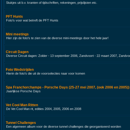
Stukjes uit b.v. kranten of tijdschriften, rekeningen, prijslijsten etc.
PFT Hunts
Foto's voor wat betreft de PFT Hunts
Mini meetings
Hier zijn de foto's te zien van de diverse mini-meetings door het hele jaar!
Circuit Dagen
Diverse Circuit dagen: Zolder - 13 september 2006, Zandvoort - 22 maart 2007, Zandvoo
Foto Wedstrijden
Hierin de foto's die uit de voorselecties naar voor komen
Spa Franchorchamps - Porsche Days (25-27 mei 2007, (ook 2006 en 2005))
Jaarlijkse Porsche Days
Vet Cool Man Ritten
De Vet Cool Man rit, edities 2004, 2005, 2006 en 2008
Tunnel Challenges
Een algemeen album voor de diverse tunnel challenges die georganiseerd worden