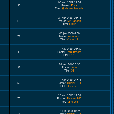
08 sep 2009 21:54
36
Poster:
Erick
Titel:
@ de lunchlocatie
30 aug 2009 21:54
111
Poster:
Mr Baboon
Titel:
jubirit
06 jan 2009 4:09
71
Poster:
racebeus
Titel:
z'voort11
10 nov 2008 21:25
49
Poster:
Paul Broere
Titel:
PCG
18 sep 2008 3:35
92
Poster:
ingo
Titel:
32
16 sep 2008 22:34
50
Poster:
diggler_911
Titel:
11 steden
28 aug 2008 17:38
70
Poster:
Thomas986
Titel:
ruffie 968
24 jun 2008 19:24