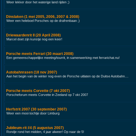
Weer lekker door het waterige land rijden ;)
Dinslaken (1 mei 2005, 2006, 2007 & 2008)
Weer een heleboel Porsches op de drafrenbaan ;)
Driewaardenrit II (20 April 2008)
Marcel doet zijn kunstje nog een keer!
Porsche meets Ferrari (30 maart 2008)
Een gemeenschappelijke meeting/tourrit, in samenwerking met ferrarichat.nu!
Autobahnrasen (18 nov 2007)
Aan het begin van de winter nog even de Porsche uitlaten op de Duitse Autobahn....
Porsche meets Corvette (7 okt 2007)
Porscheforum meets Corvette in Zeeland op 7 okt 2007
Herfstrit 2007 (30 september 2007)
Weer een mooi tochtje door Limburg
Jubileum-rit #4 (5 augustus 2007)
Rondje rond het midden, 4 jaar alweer! Op naar de 5!