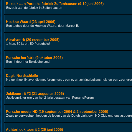
Bezoek aan Porsche fabriek Zuffenhausen (9-10 juni 2006)
Bezoek aan de fabriek in Zuffenhausen
Hoekse Waard (23 april 2006)
Een tochtje door de Hoekse Waard, door Marcel B.
Abrahamrit (20 november 2005)
1 Man, 50 jaren, 50 Porsche's!
Porsche herfstrit (9 oktober 2005)
Een rit door het Belgische land
Dagje Nordschleife
Na een heerlijk avondje met forummers , een overnachting buitens huis en een zeer vroeg 
Jubileum-rit #2 (21 augustus 2005)
Jubileumrit ter ere van het 2 jarig bestaan van PorscheForum.
Porsche meets HD (19 september 2004 & 2 september 2005)
Zoals te verwachten hebben de leden van de Dutch Lighttown HD Club enthousiast gere
Achterhoek toerrit 2 (26 juni 2005)