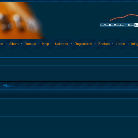
me
•
Album
•
Donatie
•
Help
•
Kalender
•
Registreren
•
Zoeken
•
Leden
•
Inlo
Album