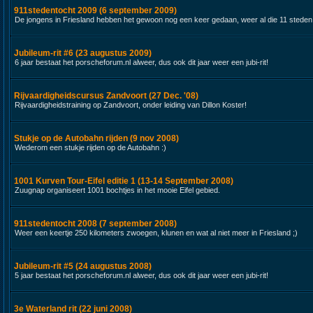
911stedentocht 2009 (6 september 2009)
De jongens in Friesland hebben het gewoon nog een keer gedaan, weer al die 11 steden
Jubileum-rit #6 (23 augustus 2009)
6 jaar bestaat het porscheforum.nl alweer, dus ook dit jaar weer een jubi-rit!
Rijvaardigheidscursus Zandvoort (27 Dec. '08)
Rijvaardigheidstraining op Zandvoort, onder leiding van Dillon Koster!
Stukje op de Autobahn rijden (9 nov 2008)
Wederom een stukje rijden op de Autobahn :)
1001 Kurven Tour-Eifel editie 1 (13-14 September 2008)
Zuugnap organiseert 1001 bochtjes in het mooie Eifel gebied.
911stedentocht 2008 (7 september 2008)
Weer een keertje 250 kilometers zwoegen, klunen en wat al niet meer in Friesland ;)
Jubileum-rit #5 (24 augustus 2008)
5 jaar bestaat het porscheforum.nl alweer, dus ook dit jaar weer een jubi-rit!
3e Waterland rit (22 juni 2008)