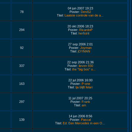
04 jun 2007 19:23
78
Poster:
DeniS2
Titel:
Laatste controle van de a...
20 okt 2006 18:23
294
Poster:
RicardoP
Titel:
herfstrit
27 sep 2006 2:01
92
Poster:
Joyman
Titel:
jOYMAN
22 sep 2006 21:36
337
Poster:
lieven 930
Titel:
the "big bos" o...
22 jul 2006 16:00
163
Poster:
P-one
Titel:
tja blijft felari
11 jul 2007 20:25
297
Poster:
Frank
Titel:
am
14 jun 2006 8:56
139
Poster:
Pascal
Titel:
Ed: Een Mercedes in een O...