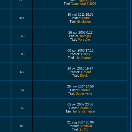
229
Poster:
diggler_911
Titel:
Waterlandrit 2008
10 mei 2011 18:38
321
Poster:
André
Titel:
dinslaken
26 apr 2008 0:17
166
Poster:
autogek
Titel:
Porsche
08 apr 2008 17:15
105
Poster:
Harley
Titel:
Het Kontakt
20 okt 2016 19:27
63
Poster:
Octaaf
Titel:
Black
26 nov 2007 14:50
147
Poster:
barolo
Titel:
Super vette
05 okt 2007 23:56
152
Poster:
drknauf
Titel:
herfst rit meisje
21 aug 2007 20:06
92
Poster:
Amethist
Titel:
2x 3.0