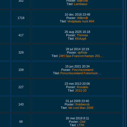
302
Poster:
MarcoB
Titel:
Lambiase
10 dec 2018 23:48
1718
Poster:
WillemB
Titel:
Vindplaats hunt #94
26 aug 2025 16:18
417
Poster:
Thomas
Titel:
KKAug4
28 jul 2014 10:19
329
Poster:
dpRide
Titel:
24H Spa-Francorchamps 201...
15 jun 2021 20:34
109
Poster:
Poschezeeland
Titel:
Porschezeeland Fotoshoot ...
23 mei 2013 20:06
227
Poster:
Ronaldo
Titel:
2012-20
01 jul 2009 23:40
143
Poster:
Robbierob
Titel:
Vet cool Man 2009
26 mei 2018 8:11
68
Poster:
Olaf
Titel:
LTPA