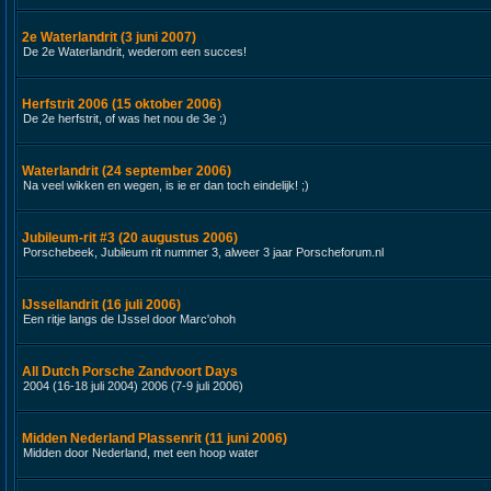
2e Waterlandrit (3 juni 2007)
De 2e Waterlandrit, wederom een succes!
Herfstrit 2006 (15 oktober 2006)
De 2e herfstrit, of was het nou de 3e ;)
Waterlandrit (24 september 2006)
Na veel wikken en wegen, is ie er dan toch eindelijk! ;)
Jubileum-rit #3 (20 augustus 2006)
Porschebeek, Jubileum rit nummer 3, alweer 3 jaar Porscheforum.nl
IJssellandrit (16 juli 2006)
Een ritje langs de IJssel door Marc'ohoh
All Dutch Porsche Zandvoort Days
2004 (16-18 juli 2004) 2006 (7-9 juli 2006)
Midden Nederland Plassenrit (11 juni 2006)
Midden door Nederland, met een hoop water