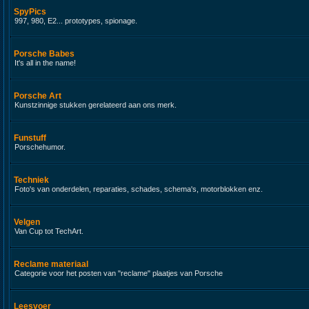
SpyPics
997, 980, E2... prototypes, spionage.
Porsche Babes
It's all in the name!
Porsche Art
Kunstzinnige stukken gerelateerd aan ons merk.
Funstuff
Porschehumor.
Techniek
Foto's van onderdelen, reparaties, schades, schema's, motorblokken enz.
Velgen
Van Cup tot TechArt.
Reclame materiaal
Categorie voor het posten van "reclame" plaatjes van Porsche
Leesvoer