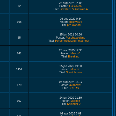
23 aug 2024 14:08
72
Poster:
C4Steven
Titel:
Boxster EV Australia A
26 dec 2022 0:34
168
Poster:
outletvalve
Titel:
pre-owned
15 jun 2021 20:36
85
Poster:
Poschezeeland
Titel:
Porschezeeland Fotoshoot ...
23 nov 2025 12:36
241
Poster:
MarcoB
Titel:
Breaking
25 jan 2026 19:30
1451
Poster:
MarcoB
Titel:
Sportchrono
07 aug 2024 15:17
179
Poster:
avantwist
Titel:
BBS RS
24 jun 2020 21:59
107
Poster:
MarcoB
Titel:
Kalender 2
09 apr 2026 8:09