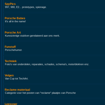
SpyPics
997, 980, E2... prototypes, spionage.
Porsche Babes
It's all in the name!
Porsche Art
Kunstzinnige stukken gerelateerd aan ons merk.
Funstuff
Porschehumor.
Techniek
Foto's van onderdelen, reparaties, schades, schema's, motorblokken enz.
Velgen
Van Cup tot TechArt.
Reclame materiaal
Categorie voor het posten van "reclame" plaatjes van Porsche
Leesvoer