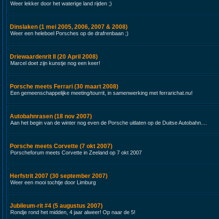
Weer lekker door het waterige land rijden ;)
Dinslaken (1 mei 2005, 2006, 2007 & 2008)
Weer een heleboel Porsches op de drafrenbaan ;)
Driewaardenrit II (20 April 2008)
Marcel doet zijn kunstje nog een keer!
Porsche meets Ferrari (30 maart 2008)
Een gemeenschappelijke meeting/tourrit, in samenwerking met ferrarichat.nu!
Autobahnrasen (18 nov 2007)
Aan het begin van de winter nog even de Porsche uitlaten op de Duitse Autobahn....
Porsche meets Corvette (7 okt 2007)
Porscheforum meets Corvette in Zeeland op 7 okt 2007
Herfstrit 2007 (30 september 2007)
Weer een mooi tochtje door Limburg
Jubileum-rit #4 (5 augustus 2007)
Rondje rond het midden, 4 jaar alweer! Op naar de 5!