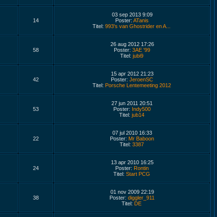
03 sep 2013 9:09
14
Poster:
ATanis
Titel:
993's van Ghostrider en A...
26 aug 2012 17:26
58
Poster:
3AE '99
Titel:
jubi9
15 apr 2012 21:23
42
Poster:
JeroenSC
Titel:
Porsche Lentemeeting 2012
27 jun 2011 20:51
53
Poster:
Indy500
Titel:
jub14
07 jul 2010 16:33
22
Poster:
Mr Baboon
Titel:
3387
13 apr 2010 16:25
24
Poster:
Rontin
Titel:
Start PCG
01 nov 2009 22:19
38
Poster:
diggler_911
Titel:
DE