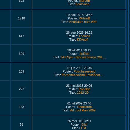
302
Poster:
MarcoB
Titel:
Lambiase
10 dec 2018 23:48
1718
Poster:
WillemB
Titel:
Vindplaats hunt #94
26 aug 2025 16:18
417
Poster:
Thomas
Titel:
KKAug4
28 jul 2014 10:19
329
Poster:
dpRide
Titel:
24H Spa-Francorchamps 201...
15 jun 2021 20:34
109
Poster:
Poschezeeland
Titel:
Porschezeeland Fotoshoot ...
23 mei 2013 20:06
227
Poster:
Ronaldo
Titel:
2012-20
01 jul 2009 23:40
143
Poster:
Robbierob
Titel:
Vet cool Man 2009
26 mei 2018 8:11
68
Poster:
Olaf
Titel:
LTPA