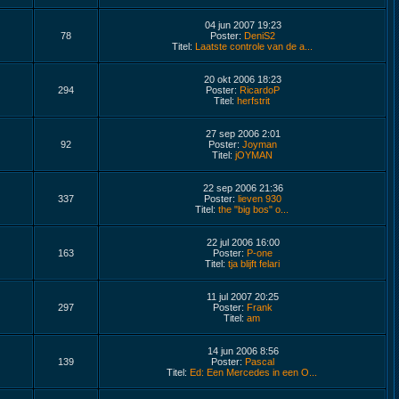
04 jun 2007 19:23
78
Poster:
DeniS2
Titel:
Laatste controle van de a...
20 okt 2006 18:23
294
Poster:
RicardoP
Titel:
herfstrit
27 sep 2006 2:01
92
Poster:
Joyman
Titel:
jOYMAN
22 sep 2006 21:36
337
Poster:
lieven 930
Titel:
the "big bos" o...
22 jul 2006 16:00
163
Poster:
P-one
Titel:
tja blijft felari
11 jul 2007 20:25
297
Poster:
Frank
Titel:
am
14 jun 2006 8:56
139
Poster:
Pascal
Titel:
Ed: Een Mercedes in een O...