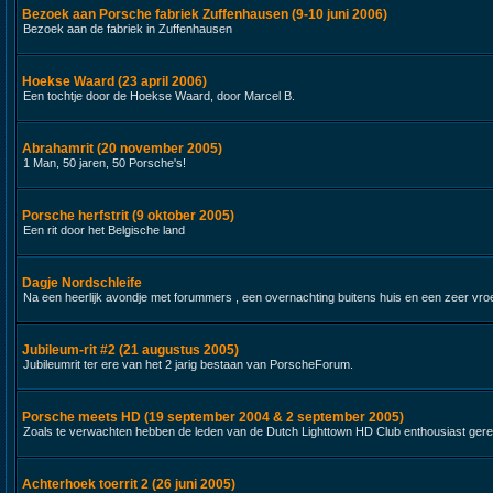
Bezoek aan Porsche fabriek Zuffenhausen (9-10 juni 2006)
Bezoek aan de fabriek in Zuffenhausen
Hoekse Waard (23 april 2006)
Een tochtje door de Hoekse Waard, door Marcel B.
Abrahamrit (20 november 2005)
1 Man, 50 jaren, 50 Porsche's!
Porsche herfstrit (9 oktober 2005)
Een rit door het Belgische land
Dagje Nordschleife
Na een heerlijk avondje met forummers , een overnachting buitens huis en een zeer vroeg 
Jubileum-rit #2 (21 augustus 2005)
Jubileumrit ter ere van het 2 jarig bestaan van PorscheForum.
Porsche meets HD (19 september 2004 & 2 september 2005)
Zoals te verwachten hebben de leden van de Dutch Lighttown HD Club enthousiast gere
Achterhoek toerrit 2 (26 juni 2005)