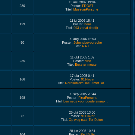
13 mei 2007 19:04
280
Poster:
FROST
Titel:
MuseumPorsche
11 jul 2006 18:41
129
Poster:
horn
Titel:
993 vanaf de dijk
09 aug 2006 15:53
90
Poster:
Johnnyboyporsche
Titel:
A.A.T
11 okt 2005 1:09
235
Poster:
rufie
Titel:
Boxster meute
17 okt 2005 0:41
166
Poster:
911-lover
Titel:
Nordschleife 16/10 met Ro...
09 sep 2005 20:44
198
Poster:
FirstPorsche
Titel:
Een neus voor goede smaak...
25 okt 2005 13:00
72
Poster:
911-lover
Titel:
Op weg naar Ter Dolen
28 jun 2005 10:31
104
Poster:
Red Bullet