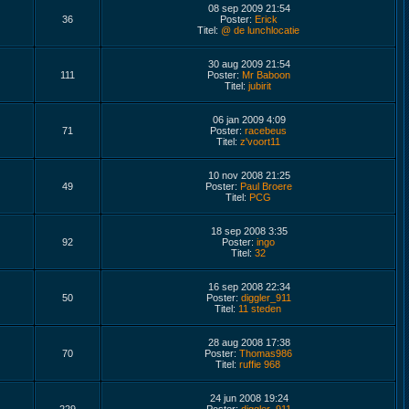
08 sep 2009 21:54
36
Poster:
Erick
Titel:
@ de lunchlocatie
30 aug 2009 21:54
111
Poster:
Mr Baboon
Titel:
jubirit
06 jan 2009 4:09
71
Poster:
racebeus
Titel:
z'voort11
10 nov 2008 21:25
49
Poster:
Paul Broere
Titel:
PCG
18 sep 2008 3:35
92
Poster:
ingo
Titel:
32
16 sep 2008 22:34
50
Poster:
diggler_911
Titel:
11 steden
28 aug 2008 17:38
70
Poster:
Thomas986
Titel:
ruffie 968
24 jun 2008 19:24