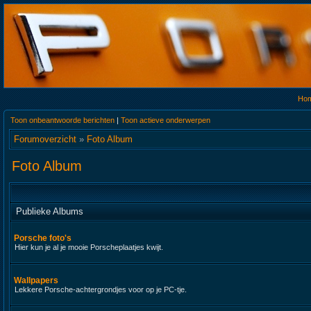
Ho
Toon onbeantwoorde berichten
|
Toon actieve onderwerpen
Forumoverzicht
»
Foto Album
Foto Album
Publieke Albums
Porsche foto's
Hier kun je al je mooie Porscheplaatjes kwijt.
Wallpapers
Lekkere Porsche-achtergrondjes voor op je PC-tje.