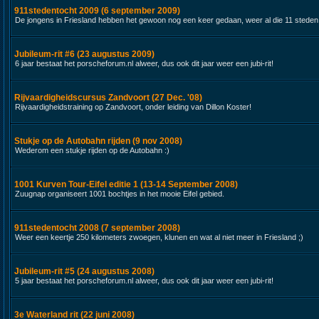
911stedentocht 2009 (6 september 2009)
De jongens in Friesland hebben het gewoon nog een keer gedaan, weer al die 11 steden
Jubileum-rit #6 (23 augustus 2009)
6 jaar bestaat het porscheforum.nl alweer, dus ook dit jaar weer een jubi-rit!
Rijvaardigheidscursus Zandvoort (27 Dec. '08)
Rijvaardigheidstraining op Zandvoort, onder leiding van Dillon Koster!
Stukje op de Autobahn rijden (9 nov 2008)
Wederom een stukje rijden op de Autobahn :)
1001 Kurven Tour-Eifel editie 1 (13-14 September 2008)
Zuugnap organiseert 1001 bochtjes in het mooie Eifel gebied.
911stedentocht 2008 (7 september 2008)
Weer een keertje 250 kilometers zwoegen, klunen en wat al niet meer in Friesland ;)
Jubileum-rit #5 (24 augustus 2008)
5 jaar bestaat het porscheforum.nl alweer, dus ook dit jaar weer een jubi-rit!
3e Waterland rit (22 juni 2008)