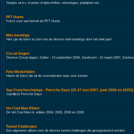
Stukjes uit b.v. kranten of tijdschriften, rekeningen, prijslijsten etc.
PFT Hunts
Foto's voor wat betreft de PFT Hunts
Mini meetings
Hier zijn de foto's te zien van de diverse mini-meetings door het hele jaar!
Circuit Dagen
Diverse Circuit dagen: Zolder - 13 september 2006, Zandvoort - 22 maart 2007, Zandvoo
Foto Wedstrijden
Hierin de foto's die uit de voorselecties naar voor komen
Spa Franchorchamps - Porsche Days (25-27 mei 2007, (ook 2006 en 2005))
Jaarlijkse Porsche Days
Vet Cool Man Ritten
De Vet Cool Man rit, edities 2004, 2005, 2006 en 2008
Tunnel Challenges
Een algemeen album voor de diverse tunnel challenges die georganiseerd worden