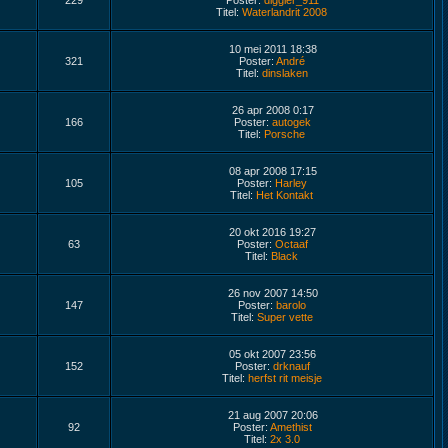
229
Poster:
diggler_911
Titel:
Waterlandrit 2008
10 mei 2011 18:38
321
Poster:
André
Titel:
dinslaken
26 apr 2008 0:17
166
Poster:
autogek
Titel:
Porsche
08 apr 2008 17:15
105
Poster:
Harley
Titel:
Het Kontakt
20 okt 2016 19:27
63
Poster:
Octaaf
Titel:
Black
26 nov 2007 14:50
147
Poster:
barolo
Titel:
Super vette
05 okt 2007 23:56
152
Poster:
drknauf
Titel:
herfst rit meisje
21 aug 2007 20:06
92
Poster:
Amethist
Titel:
2x 3.0