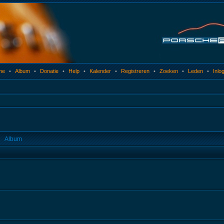
me
•
Album
•
Donatie
•
Help
•
Kalender
•
Registreren
•
Zoeken
•
Leden
•
Inlo
Album