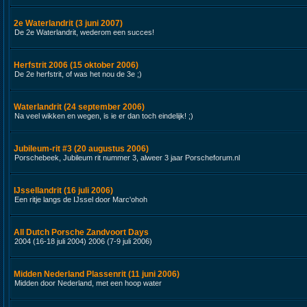
2e Waterlandrit (3 juni 2007)
De 2e Waterlandrit, wederom een succes!
Herfstrit 2006 (15 oktober 2006)
De 2e herfstrit, of was het nou de 3e ;)
Waterlandrit (24 september 2006)
Na veel wikken en wegen, is ie er dan toch eindelijk! ;)
Jubileum-rit #3 (20 augustus 2006)
Porschebeek, Jubileum rit nummer 3, alweer 3 jaar Porscheforum.nl
IJssellandrit (16 juli 2006)
Een ritje langs de IJssel door Marc'ohoh
All Dutch Porsche Zandvoort Days
2004 (16-18 juli 2004) 2006 (7-9 juli 2006)
Midden Nederland Plassenrit (11 juni 2006)
Midden door Nederland, met een hoop water