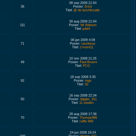
08 sep 2009 21:54
36
Poster:
Erick
Titel:
@ de lunchlocatie
30 aug 2009 21:54
111
Poster:
Mr Baboon
Titel:
jubirit
06 jan 2009 4:09
71
Poster:
racebeus
Titel:
z'voort11
10 nov 2008 21:25
49
Poster:
Paul Broere
Titel:
PCG
18 sep 2008 3:35
92
Poster:
ingo
Titel:
32
16 sep 2008 22:34
50
Poster:
diggler_911
Titel:
11 steden
28 aug 2008 17:38
70
Poster:
Thomas986
Titel:
ruffie 968
24 jun 2008 19:24