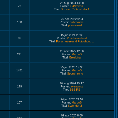
23 aug 2024 14:08
72
Poster:
C4Steven
Titel:
Boxster EV Australia A
26 dec 2022 0:34
168
Poster:
outletvalve
Titel:
pre-owned
15 jun 2021 20:36
85
Poster:
Poschezeeland
Titel:
Porschezeeland Fotoshoot ...
23 nov 2025 12:36
241
Poster:
MarcoB
Titel:
Breaking
25 jan 2026 19:30
1451
Poster:
MarcoB
Titel:
Sportchrono
07 aug 2024 15:17
179
Poster:
avantwist
Titel:
BBS RS
24 jun 2020 21:59
107
Poster:
MarcoB
Titel:
Kalender 2
09 apr 2026 8:09