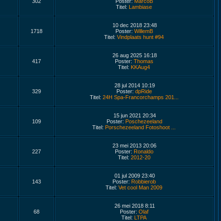
302
Poster:
MarcoB
Titel:
Lambiase
10 dec 2018 23:48
1718
Poster:
WillemB
Titel:
Vindplaats hunt #94
26 aug 2025 16:18
417
Poster:
Thomas
Titel:
KKAug4
28 jul 2014 10:19
329
Poster:
dpRide
Titel:
24H Spa-Francorchamps 201...
15 jun 2021 20:34
109
Poster:
Poschezeeland
Titel:
Porschezeeland Fotoshoot ...
23 mei 2013 20:06
227
Poster:
Ronaldo
Titel:
2012-20
01 jul 2009 23:40
143
Poster:
Robbierob
Titel:
Vet cool Man 2009
26 mei 2018 8:11
68
Poster:
Olaf
Titel:
LTPA