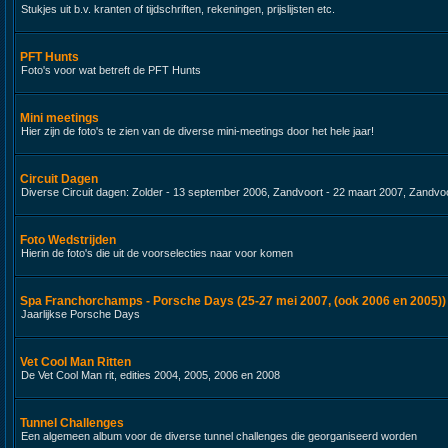
Stukjes uit b.v. kranten of tijdschriften, rekeningen, prijslijsten etc.
PFT Hunts
Foto's voor wat betreft de PFT Hunts
Mini meetings
Hier zijn de foto's te zien van de diverse mini-meetings door het hele jaar!
Circuit Dagen
Diverse Circuit dagen: Zolder - 13 september 2006, Zandvoort - 22 maart 2007, Zandvoo
Foto Wedstrijden
Hierin de foto's die uit de voorselecties naar voor komen
Spa Franchorchamps - Porsche Days (25-27 mei 2007, (ook 2006 en 2005))
Jaarlijkse Porsche Days
Vet Cool Man Ritten
De Vet Cool Man rit, edities 2004, 2005, 2006 en 2008
Tunnel Challenges
Een algemeen album voor de diverse tunnel challenges die georganiseerd worden