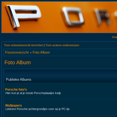
Ho
Toon onbeantwoorde berichten
|
Toon actieve onderwerpen
Forumoverzicht
»
Foto Album
Foto Album
Publieke Albums
Porsche foto's
Hier kun je al je mooie Porscheplaatjes kwijt.
Wallpapers
Lekkere Porsche-achtergrondjes voor op je PC-tje.