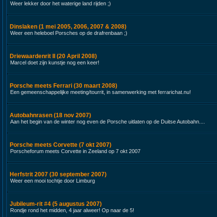
Weer lekker door het waterige land rijden ;)
Dinslaken (1 mei 2005, 2006, 2007 & 2008)
Weer een heleboel Porsches op de drafrenbaan ;)
Driewaardenrit II (20 April 2008)
Marcel doet zijn kunstje nog een keer!
Porsche meets Ferrari (30 maart 2008)
Een gemeenschappelijke meeting/tourrit, in samenwerking met ferrarichat.nu!
Autobahnrasen (18 nov 2007)
Aan het begin van de winter nog even de Porsche uitlaten op de Duitse Autobahn....
Porsche meets Corvette (7 okt 2007)
Porscheforum meets Corvette in Zeeland op 7 okt 2007
Herfstrit 2007 (30 september 2007)
Weer een mooi tochtje door Limburg
Jubileum-rit #4 (5 augustus 2007)
Rondje rond het midden, 4 jaar alweer! Op naar de 5!