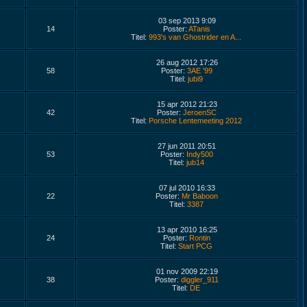
03 sep 2013 9:09
14
Poster:
ATanis
Titel:
993's van Ghostrider en A...
26 aug 2012 17:26
58
Poster:
3AE '99
Titel:
jubi9
15 apr 2012 21:23
42
Poster:
JeroenSC
Titel:
Porsche Lentemeeting 2012
27 jun 2011 20:51
53
Poster:
Indy500
Titel:
jub14
07 jul 2010 16:33
22
Poster:
Mr Baboon
Titel:
3387
13 apr 2010 16:25
24
Poster:
Rontin
Titel:
Start PCG
01 nov 2009 22:19
38
Poster:
diggler_911
Titel:
DE