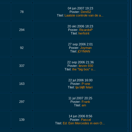
04 jun 2007 19:23
78
Poster:
DeniS2
Titel:
Laatste controle van de a...
20 okt 2006 18:23
294
Poster:
RicardoP
Titel:
herfstrit
27 sep 2006 2:01
92
Poster:
Joyman
Titel:
jOYMAN
22 sep 2006 21:36
337
Poster:
lieven 930
Titel:
the "big bos" o...
22 jul 2006 16:00
163
Poster:
P-one
Titel:
tja blijft felari
11 jul 2007 20:25
297
Poster:
Frank
Titel:
am
14 jun 2006 8:56
139
Poster:
Pascal
Titel:
Ed: Een Mercedes in een O...