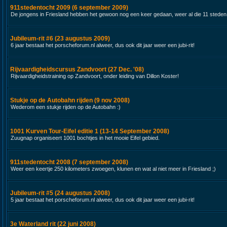
911stedentocht 2009 (6 september 2009)
De jongens in Friesland hebben het gewoon nog een keer gedaan, weer al die 11 steden
Jubileum-rit #6 (23 augustus 2009)
6 jaar bestaat het porscheforum.nl alweer, dus ook dit jaar weer een jubi-rit!
Rijvaardigheidscursus Zandvoort (27 Dec. '08)
Rijvaardigheidstraining op Zandvoort, onder leiding van Dillon Koster!
Stukje op de Autobahn rijden (9 nov 2008)
Wederom een stukje rijden op de Autobahn :)
1001 Kurven Tour-Eifel editie 1 (13-14 September 2008)
Zuugnap organiseert 1001 bochtjes in het mooie Eifel gebied.
911stedentocht 2008 (7 september 2008)
Weer een keertje 250 kilometers zwoegen, klunen en wat al niet meer in Friesland ;)
Jubileum-rit #5 (24 augustus 2008)
5 jaar bestaat het porscheforum.nl alweer, dus ook dit jaar weer een jubi-rit!
3e Waterland rit (22 juni 2008)