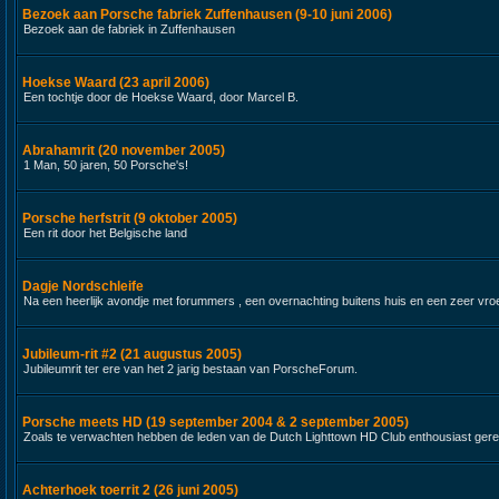
Bezoek aan Porsche fabriek Zuffenhausen (9-10 juni 2006)
Bezoek aan de fabriek in Zuffenhausen
Hoekse Waard (23 april 2006)
Een tochtje door de Hoekse Waard, door Marcel B.
Abrahamrit (20 november 2005)
1 Man, 50 jaren, 50 Porsche's!
Porsche herfstrit (9 oktober 2005)
Een rit door het Belgische land
Dagje Nordschleife
Na een heerlijk avondje met forummers , een overnachting buitens huis en een zeer vroeg 
Jubileum-rit #2 (21 augustus 2005)
Jubileumrit ter ere van het 2 jarig bestaan van PorscheForum.
Porsche meets HD (19 september 2004 & 2 september 2005)
Zoals te verwachten hebben de leden van de Dutch Lighttown HD Club enthousiast gere
Achterhoek toerrit 2 (26 juni 2005)