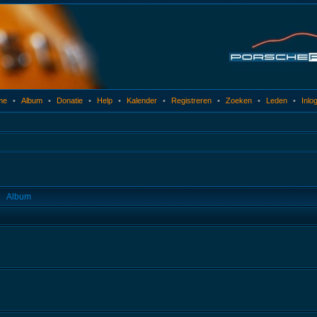
me
•
Album
•
Donatie
•
Help
•
Kalender
•
Registreren
•
Zoeken
•
Leden
•
Inlo
Album