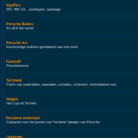
SpyPics
997, 980, E2... prototypes, spionage.
Porsche Babes
It's all in the name!
Porsche Art
Kunstzinnige stukken gerelateerd aan ons merk.
Funstuff
Porschehumor.
Techniek
Foto's van onderdelen, reparaties, schades, schema's, motorblokken enz.
Velgen
Van Cup tot TechArt.
Reclame materiaal
Categorie voor het posten van "reclame" plaatjes van Porsche
Leesvoer