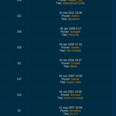
229
Poster:
diggler_911
Titel:
Waterlandrit 2008
10 mei 2011 18:38
321
Poster:
André
Titel:
dinslaken
26 apr 2008 0:17
166
Poster:
autogek
Titel:
Porsche
08 apr 2008 17:15
105
Poster:
Harley
Titel:
Het Kontakt
20 okt 2016 19:27
63
Poster:
Octaaf
Titel:
Black
26 nov 2007 14:50
147
Poster:
barolo
Titel:
Super vette
05 okt 2007 23:56
152
Poster:
drknauf
Titel:
herfst rit meisje
21 aug 2007 20:06
92
Poster:
Amethist
Titel:
2x 3.0