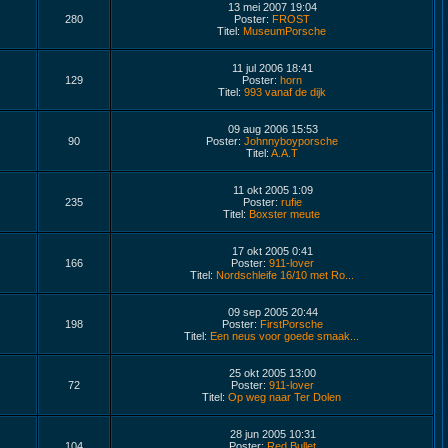
13 mei 2007 19:04
280
Poster:
FROST
Titel:
MuseumPorsche
11 jul 2006 18:41
129
Poster:
horn
Titel:
993 vanaf de dijk
09 aug 2006 15:53
90
Poster:
Johnnyboyporsche
Titel:
A.A.T
11 okt 2005 1:09
235
Poster:
rufie
Titel:
Boxster meute
17 okt 2005 0:41
166
Poster:
911-lover
Titel:
Nordschleife 16/10 met Ro...
09 sep 2005 20:44
198
Poster:
FirstPorsche
Titel:
Een neus voor goede smaak...
25 okt 2005 13:00
72
Poster:
911-lover
Titel:
Op weg naar Ter Dolen
28 jun 2005 10:31
104
Poster:
Red Bullet