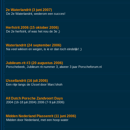
2e Waterlandrit (3 juni 2007)
De 2e Waterlandrit, wederom een succes!
Herfstrit 2006 (15 oktober 2006)
De 2e herfstrit, of was het nou de 3e ;)
Waterlandrit (24 september 2006)
Na veel wikken en wegen, is ie er dan toch eindelijk! ;)
Jubileum-rit #3 (20 augustus 2006)
Porschebeek, Jubileum rit nummer 3, alweer 3 jaar Porscheforum.nl
IJssellandrit (16 juli 2006)
Een ritje langs de IJssel door Marc'ohoh
All Dutch Porsche Zandvoort Days
2004 (16-18 juli 2004) 2006 (7-9 juli 2006)
Midden Nederland Plassenrit (11 juni 2006)
Midden door Nederland, met een hoop water