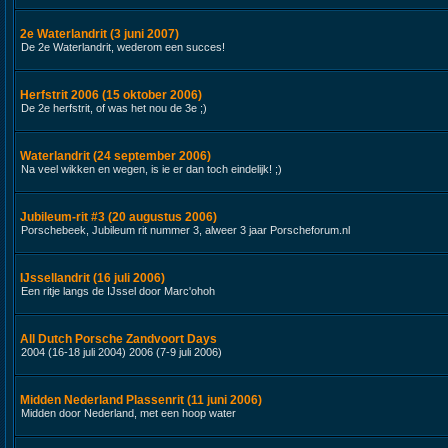
2e Waterlandrit (3 juni 2007)
De 2e Waterlandrit, wederom een succes!
Herfstrit 2006 (15 oktober 2006)
De 2e herfstrit, of was het nou de 3e ;)
Waterlandrit (24 september 2006)
Na veel wikken en wegen, is ie er dan toch eindelijk! ;)
Jubileum-rit #3 (20 augustus 2006)
Porschebeek, Jubileum rit nummer 3, alweer 3 jaar Porscheforum.nl
IJssellandrit (16 juli 2006)
Een ritje langs de IJssel door Marc'ohoh
All Dutch Porsche Zandvoort Days
2004 (16-18 juli 2004) 2006 (7-9 juli 2006)
Midden Nederland Plassenrit (11 juni 2006)
Midden door Nederland, met een hoop water