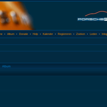
me
•
Album
•
Donatie
•
Help
•
Kalender
•
Registreren
•
Zoeken
•
Leden
•
Inlo
Album