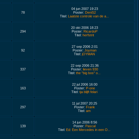
04 jun 2007 19:23
78
Poster:
DeniS2
Titel:
Laatste controle van de a...
20 okt 2006 18:23
294
Poster:
RicardoP
Titel:
herfstrit
27 sep 2006 2:01
92
Poster:
Joyman
Titel:
jOYMAN
22 sep 2006 21:36
337
Poster:
lieven 930
Titel:
the "big bos" o...
22 jul 2006 16:00
163
Poster:
P-one
Titel:
tja blijft felari
11 jul 2007 20:25
297
Poster:
Frank
Titel:
am
14 jun 2006 8:56
139
Poster:
Pascal
Titel:
Ed: Een Mercedes in een O...