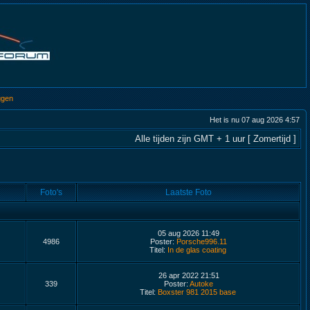
ggen
Het is nu 07 aug 2026 4:57
Alle tijden zijn GMT + 1 uur [ Zomertijd ]
Foto's
Laatste Foto
05 aug 2026 11:49
4986
Poster:
Porsche996.11
Titel:
In de glas coating
26 apr 2022 21:51
339
Poster:
Autoke
Titel:
Boxster 981 2015 base