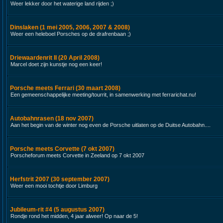
Weer lekker door het waterige land rijden ;)
Dinslaken (1 mei 2005, 2006, 2007 & 2008)
Weer een heleboel Porsches op de drafrenbaan ;)
Driewaardenrit II (20 April 2008)
Marcel doet zijn kunstje nog een keer!
Porsche meets Ferrari (30 maart 2008)
Een gemeenschappelijke meeting/tourrit, in samenwerking met ferrarichat.nu!
Autobahnrasen (18 nov 2007)
Aan het begin van de winter nog even de Porsche uitlaten op de Duitse Autobahn....
Porsche meets Corvette (7 okt 2007)
Porscheforum meets Corvette in Zeeland op 7 okt 2007
Herfstrit 2007 (30 september 2007)
Weer een mooi tochtje door Limburg
Jubileum-rit #4 (5 augustus 2007)
Rondje rond het midden, 4 jaar alweer! Op naar de 5!