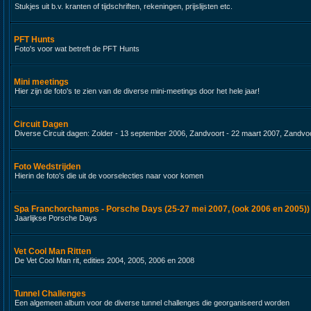
Stukjes uit b.v. kranten of tijdschriften, rekeningen, prijslijsten etc.
PFT Hunts
Foto's voor wat betreft de PFT Hunts
Mini meetings
Hier zijn de foto's te zien van de diverse mini-meetings door het hele jaar!
Circuit Dagen
Diverse Circuit dagen: Zolder - 13 september 2006, Zandvoort - 22 maart 2007, Zandvoo
Foto Wedstrijden
Hierin de foto's die uit de voorselecties naar voor komen
Spa Franchorchamps - Porsche Days (25-27 mei 2007, (ook 2006 en 2005))
Jaarlijkse Porsche Days
Vet Cool Man Ritten
De Vet Cool Man rit, edities 2004, 2005, 2006 en 2008
Tunnel Challenges
Een algemeen album voor de diverse tunnel challenges die georganiseerd worden