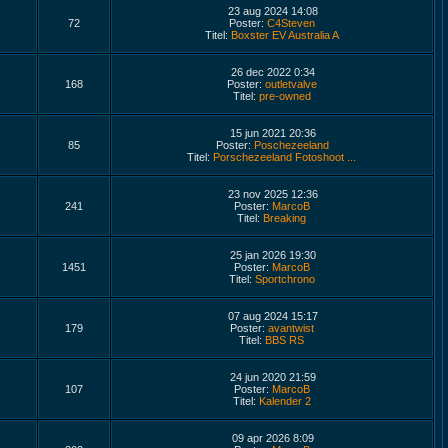
23 aug 2024 14:08
72
Poster:
C4Steven
Titel:
Boxster EV Australia A
26 dec 2022 0:34
168
Poster:
outletvalve
Titel:
pre-owned
15 jun 2021 20:36
85
Poster:
Poschezeeland
Titel:
Porschezeeland Fotoshoot ...
23 nov 2025 12:36
241
Poster:
MarcoB
Titel:
Breaking
25 jan 2026 19:30
1451
Poster:
MarcoB
Titel:
Sportchrono
07 aug 2024 15:17
179
Poster:
avantwist
Titel:
BBS RS
24 jun 2020 21:59
107
Poster:
MarcoB
Titel:
Kalender 2
09 apr 2026 8:09