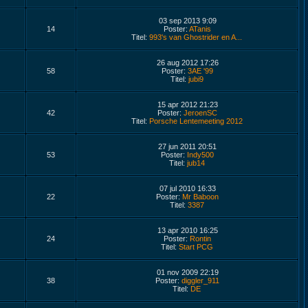
03 sep 2013 9:09
14
Poster:
ATanis
Titel:
993's van Ghostrider en A...
26 aug 2012 17:26
58
Poster:
3AE '99
Titel:
jubi9
15 apr 2012 21:23
42
Poster:
JeroenSC
Titel:
Porsche Lentemeeting 2012
27 jun 2011 20:51
53
Poster:
Indy500
Titel:
jub14
07 jul 2010 16:33
22
Poster:
Mr Baboon
Titel:
3387
13 apr 2010 16:25
24
Poster:
Rontin
Titel:
Start PCG
01 nov 2009 22:19
38
Poster:
diggler_911
Titel:
DE