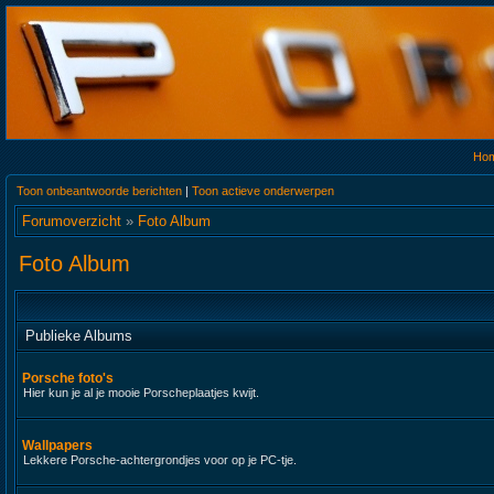
Ho
Toon onbeantwoorde berichten
|
Toon actieve onderwerpen
Forumoverzicht
»
Foto Album
Foto Album
Publieke Albums
Porsche foto's
Hier kun je al je mooie Porscheplaatjes kwijt.
Wallpapers
Lekkere Porsche-achtergrondjes voor op je PC-tje.