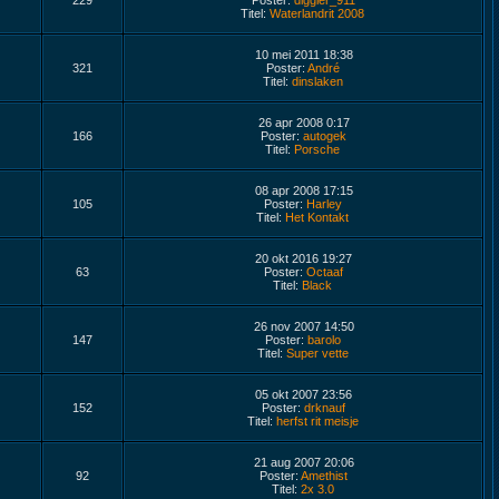
229
Poster:
diggler_911
Titel:
Waterlandrit 2008
10 mei 2011 18:38
321
Poster:
André
Titel:
dinslaken
26 apr 2008 0:17
166
Poster:
autogek
Titel:
Porsche
08 apr 2008 17:15
105
Poster:
Harley
Titel:
Het Kontakt
20 okt 2016 19:27
63
Poster:
Octaaf
Titel:
Black
26 nov 2007 14:50
147
Poster:
barolo
Titel:
Super vette
05 okt 2007 23:56
152
Poster:
drknauf
Titel:
herfst rit meisje
21 aug 2007 20:06
92
Poster:
Amethist
Titel:
2x 3.0