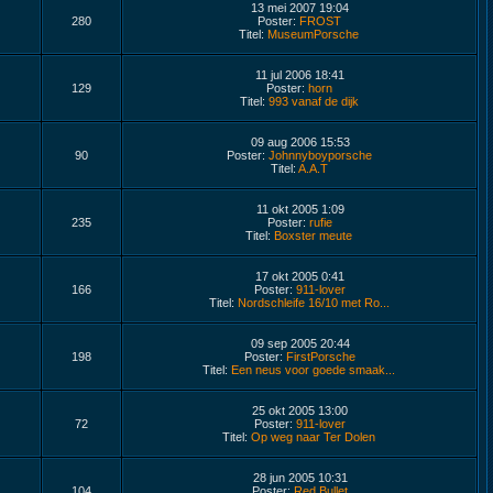
13 mei 2007 19:04
280
Poster:
FROST
Titel:
MuseumPorsche
11 jul 2006 18:41
129
Poster:
horn
Titel:
993 vanaf de dijk
09 aug 2006 15:53
90
Poster:
Johnnyboyporsche
Titel:
A.A.T
11 okt 2005 1:09
235
Poster:
rufie
Titel:
Boxster meute
17 okt 2005 0:41
166
Poster:
911-lover
Titel:
Nordschleife 16/10 met Ro...
09 sep 2005 20:44
198
Poster:
FirstPorsche
Titel:
Een neus voor goede smaak...
25 okt 2005 13:00
72
Poster:
911-lover
Titel:
Op weg naar Ter Dolen
28 jun 2005 10:31
104
Poster:
Red Bullet