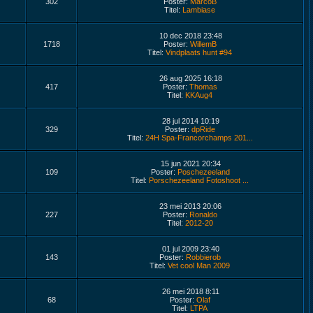
302
Poster:
MarcoB
Titel:
Lambiase
10 dec 2018 23:48
1718
Poster:
WillemB
Titel:
Vindplaats hunt #94
26 aug 2025 16:18
417
Poster:
Thomas
Titel:
KKAug4
28 jul 2014 10:19
329
Poster:
dpRide
Titel:
24H Spa-Francorchamps 201...
15 jun 2021 20:34
109
Poster:
Poschezeeland
Titel:
Porschezeeland Fotoshoot ...
23 mei 2013 20:06
227
Poster:
Ronaldo
Titel:
2012-20
01 jul 2009 23:40
143
Poster:
Robbierob
Titel:
Vet cool Man 2009
26 mei 2018 8:11
68
Poster:
Olaf
Titel:
LTPA