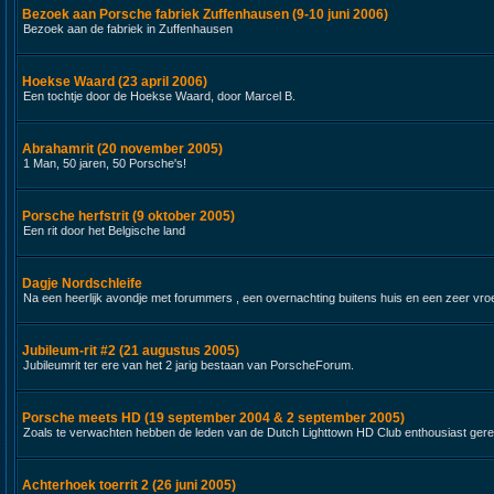
Bezoek aan Porsche fabriek Zuffenhausen (9-10 juni 2006)
Bezoek aan de fabriek in Zuffenhausen
Hoekse Waard (23 april 2006)
Een tochtje door de Hoekse Waard, door Marcel B.
Abrahamrit (20 november 2005)
1 Man, 50 jaren, 50 Porsche's!
Porsche herfstrit (9 oktober 2005)
Een rit door het Belgische land
Dagje Nordschleife
Na een heerlijk avondje met forummers , een overnachting buitens huis en een zeer vroeg 
Jubileum-rit #2 (21 augustus 2005)
Jubileumrit ter ere van het 2 jarig bestaan van PorscheForum.
Porsche meets HD (19 september 2004 & 2 september 2005)
Zoals te verwachten hebben de leden van de Dutch Lighttown HD Club enthousiast gere
Achterhoek toerrit 2 (26 juni 2005)