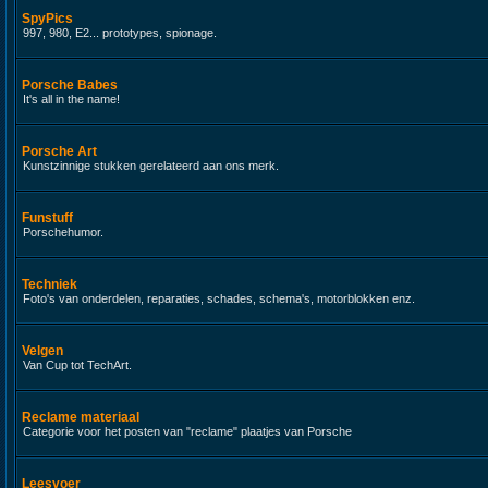
SpyPics
997, 980, E2... prototypes, spionage.
Porsche Babes
It's all in the name!
Porsche Art
Kunstzinnige stukken gerelateerd aan ons merk.
Funstuff
Porschehumor.
Techniek
Foto's van onderdelen, reparaties, schades, schema's, motorblokken enz.
Velgen
Van Cup tot TechArt.
Reclame materiaal
Categorie voor het posten van "reclame" plaatjes van Porsche
Leesvoer