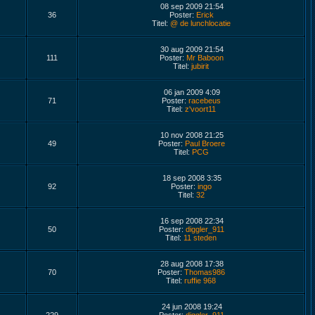
08 sep 2009 21:54
36
Poster:
Erick
Titel:
@ de lunchlocatie
30 aug 2009 21:54
111
Poster:
Mr Baboon
Titel:
jubirit
06 jan 2009 4:09
71
Poster:
racebeus
Titel:
z'voort11
10 nov 2008 21:25
49
Poster:
Paul Broere
Titel:
PCG
18 sep 2008 3:35
92
Poster:
ingo
Titel:
32
16 sep 2008 22:34
50
Poster:
diggler_911
Titel:
11 steden
28 aug 2008 17:38
70
Poster:
Thomas986
Titel:
ruffie 968
24 jun 2008 19:24