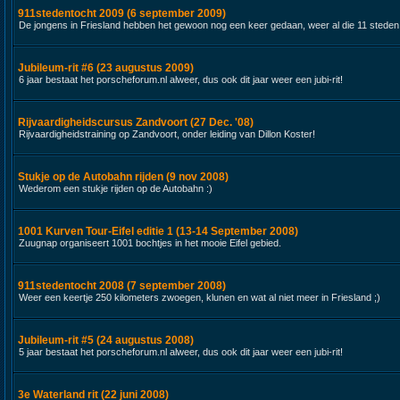
911stedentocht 2009 (6 september 2009)
De jongens in Friesland hebben het gewoon nog een keer gedaan, weer al die 11 steden
Jubileum-rit #6 (23 augustus 2009)
6 jaar bestaat het porscheforum.nl alweer, dus ook dit jaar weer een jubi-rit!
Rijvaardigheidscursus Zandvoort (27 Dec. '08)
Rijvaardigheidstraining op Zandvoort, onder leiding van Dillon Koster!
Stukje op de Autobahn rijden (9 nov 2008)
Wederom een stukje rijden op de Autobahn :)
1001 Kurven Tour-Eifel editie 1 (13-14 September 2008)
Zuugnap organiseert 1001 bochtjes in het mooie Eifel gebied.
911stedentocht 2008 (7 september 2008)
Weer een keertje 250 kilometers zwoegen, klunen en wat al niet meer in Friesland ;)
Jubileum-rit #5 (24 augustus 2008)
5 jaar bestaat het porscheforum.nl alweer, dus ook dit jaar weer een jubi-rit!
3e Waterland rit (22 juni 2008)