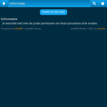
Informatie
Switch to full style
Informatie
Je beschikt niet over de juiste permissies om deze procedure af te ronden.
Powered by
phpBB
© phpBB Group.
phpBB Mobile / SEO by
Artodia
.