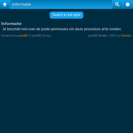
Informatie
Switch to full style
Informatie
Je beschikt niet over de juiste permissies om deze procedure af te ronden.
Powered by
phpBB
© phpBB Group.
phpBB Mobile / SEO by
Artodia
.