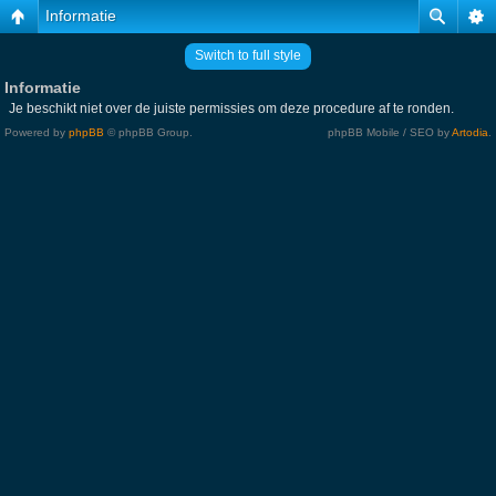
Informatie
Switch to full style
Informatie
Je beschikt niet over de juiste permissies om deze procedure af te ronden.
Powered by
phpBB
© phpBB Group.
phpBB Mobile / SEO by
Artodia
.