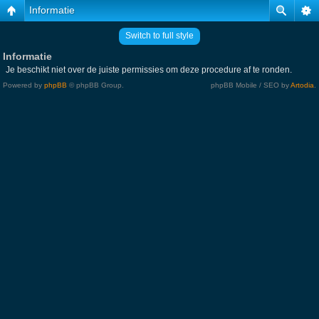
Informatie
Switch to full style
Informatie
Je beschikt niet over de juiste permissies om deze procedure af te ronden.
Powered by
phpBB
© phpBB Group.
phpBB Mobile / SEO by
Artodia
.