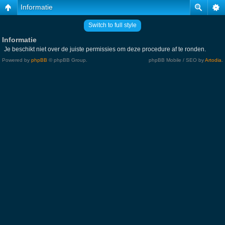
Informatie
Switch to full style
Informatie
Je beschikt niet over de juiste permissies om deze procedure af te ronden.
Powered by
phpBB
© phpBB Group.
phpBB Mobile / SEO by
Artodia
.