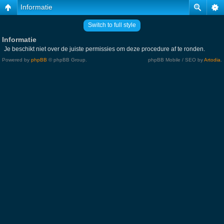
Informatie
Switch to full style
Informatie
Je beschikt niet over de juiste permissies om deze procedure af te ronden.
Powered by
phpBB
© phpBB Group.
phpBB Mobile / SEO by
Artodia
.