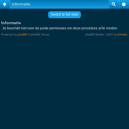
Informatie
Switch to full style
Informatie
Je beschikt niet over de juiste permissies om deze procedure af te ronden.
Powered by
phpBB
© phpBB Group.
phpBB Mobile / SEO by
Artodia
.