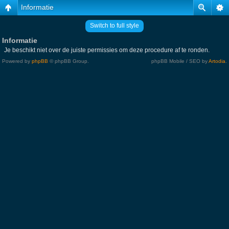
Informatie
Switch to full style
Informatie
Je beschikt niet over de juiste permissies om deze procedure af te ronden.
Powered by
phpBB
© phpBB Group.
phpBB Mobile / SEO by
Artodia
.