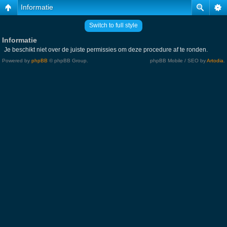
Informatie
Switch to full style
Informatie
Je beschikt niet over de juiste permissies om deze procedure af te ronden.
Powered by
phpBB
© phpBB Group.
phpBB Mobile / SEO by
Artodia
.