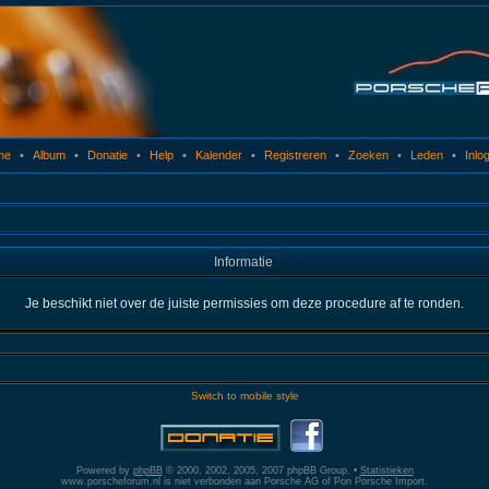
me
•
Album
•
Donatie
•
Help
•
Kalender
•
Registreren
•
Zoeken
•
Leden
•
Inlo
Informatie
Je beschikt niet over de juiste permissies om deze procedure af te ronden.
Switch to mobile style
Powered by
phpBB
© 2000, 2002, 2005, 2007 phpBB Group. •
Statistieken
www.porscheforum.nl is niet verbonden aan Porsche AG of Pon Porsche Import.