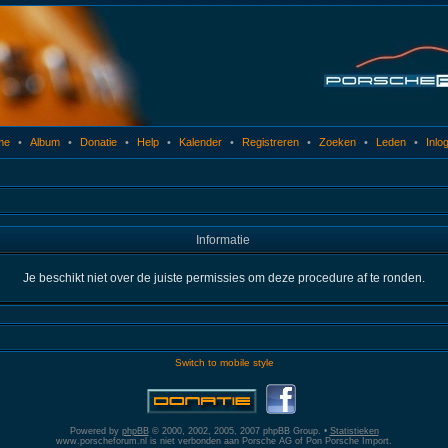
me
•
Album
•
Donatie
•
Help
•
Kalender
•
Registreren
•
Zoeken
•
Leden
•
Inlo
Informatie
Je beschikt niet over de juiste permissies om deze procedure af te ronden.
Switch to mobile style
Powered by
phpBB
© 2000, 2002, 2005, 2007 phpBB Group. •
Statistieken
www.porscheforum.nl is niet verbonden aan Porsche AG of Pon Porsche Import.