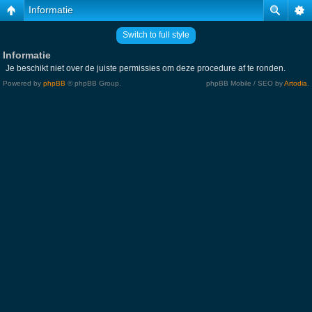
Informatie
Switch to full style
Informatie
Je beschikt niet over de juiste permissies om deze procedure af te ronden.
Powered by
phpBB
© phpBB Group.
phpBB Mobile / SEO by
Artodia
.