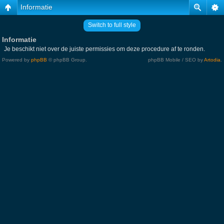
Informatie
Switch to full style
Informatie
Je beschikt niet over de juiste permissies om deze procedure af te ronden.
Powered by
phpBB
© phpBB Group.
phpBB Mobile / SEO by
Artodia
.