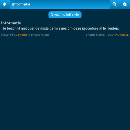
Informatie
Switch to full style
Informatie
Je beschikt niet over de juiste permissies om deze procedure af te ronden.
Powered by
phpBB
© phpBB Group.
phpBB Mobile / SEO by
Artodia
.