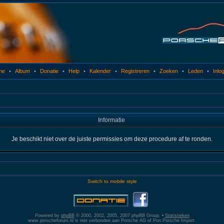
me
•
Album
•
Donatie
•
Help
•
Kalender
•
Registreren
•
Zoeken
•
Leden
•
Inlo
Informatie
Je beschikt niet over de juiste permissies om deze procedure af te ronden.
Switch to mobile style
Powered by
phpBB
© 2000, 2002, 2005, 2007 phpBB Group. •
Statistieken
www.porscheforum.nl is niet verbonden aan Porsche AG of Pon Porsche Import.