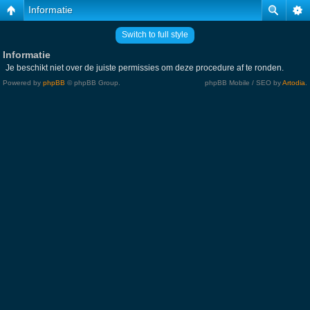
Informatie
Switch to full style
Informatie
Je beschikt niet over de juiste permissies om deze procedure af te ronden.
Powered by
phpBB
© phpBB Group.
phpBB Mobile / SEO by
Artodia
.