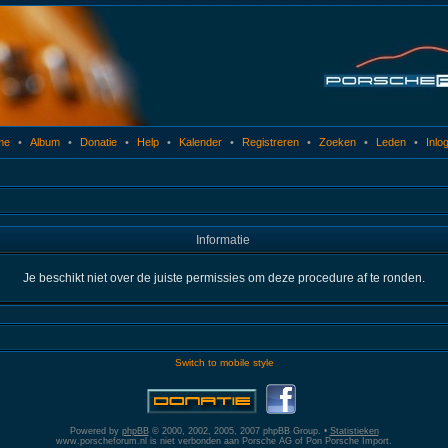
me
•
Album
•
Donatie
•
Help
•
Kalender
•
Registreren
•
Zoeken
•
Leden
•
Inlo
Informatie
Je beschikt niet over de juiste permissies om deze procedure af te ronden.
Switch to mobile style
Powered by
phpBB
© 2000, 2002, 2005, 2007 phpBB Group. •
Statistieken
www.porscheforum.nl is niet verbonden aan Porsche AG of Pon Porsche Import.