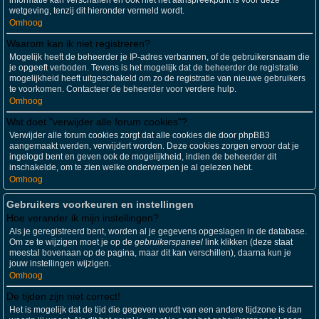
informatie kan verschaffen en ook niet het aanspreekpunt is voor deze
wetgeving, tenzij dit hieronder vermeld wordt.
Omhoog
Waarom kan ik niet registreren?
Mogelijk heeft de beheerder je IP-adres verbannen, of de gebruikersnaam die
je opgeeft verboden. Tevens is het mogelijk dat de beheerder de registratie
mogelijkheid heeft uitgeschakeld om zo de registratie van nieuwe gebruikers
te voorkomen. Contacteer de beheerder voor verdere hulp.
Omhoog
Wat doet "verwijder alle forum cookies"?
Verwijder alle forum cookies zorgt dat alle cookies die door phpBB3
aangemaakt werden, verwijdert worden. Deze cookies zorgen ervoor dat je
ingelogd bent en geven ook de mogelijkheid, indien de beheerder dit
inschakelde, om te zien welke onderwerpen je al gelezen hebt.
Omhoog
Gebruikers voorkeuren en instellingen
Hoe verander ik mijn instellingen?
Als je geregistreerd bent, worden al je gegevens opgeslagen in de database.
Om ze te wijzigen moet je op de
gebruikerspaneel
link klikken (deze staat
meestal bovenaan op de pagina, maar dit kan verschillen), daarna kun je
jouw instellingen wijzigen.
Omhoog
De tijden zijn niet correct!
Het is mogelijk dat de tijd die gegeven wordt van een andere tijdzone is dan