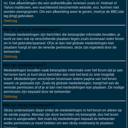
is). Ook afbeeldingen die een authentificatie vereisen zoals in: Hotmail of
Yahoo mailboxen, een wachtwoord beschermde website, enz. kunnen niet
worden weergegeven. Om een afbeelding weer te geven, moet je de BBCode
tag [img] gebruiken.
Omhoog
Wat zijn globale mededelingen?
Globale mededelingen zijn berichten die belangrijke informatie bevatten, je
komt ze dan ook op verschillende plaatsen tegen zoals bovenaan ieder forum
en in het gebruikerspaneel. Of je al dan niet globale mededelingen kan
plaatsen hangt af van de vereiste permissies, deze zijn ingesteld door de
beheerder.
Omhoog
Wat zijn mededelingen?
Mededelingen bevatten vaak belangrijke informatie over het forum dat je aan
het lezen bent, je kunt deze berichten dan ook het best zo snel mogelijk
lezen. Mededelingen verschijnen bovenaan iedere pagina van het forum
waarin ze geplaatst zijn. Zoals bij globale mededelingen, hangt het van de
vereiste permissies af of je al dan niet mededelingen kan plaatsen. De nodige
permissies zijn bepaald door de beheerder.
Omhoog
Wat zijn sticky onderwerpen?
Sticky onderwerpen staan onder de mededelingen in het forum en alleen op
de eerste pagina. Meestal zijn deze berichten vrij belangrijk, dus het lezen
ervan is aangeraden. Net zoals bij mededelingen bepaalt de beheerder
welke permissies je moet hebben om een sticky onderwerp te plaatsen.