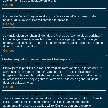
zoektermen als de te doorzoeken forums.
Omhoog
Hoe zoek ik een gebruiker?
Ga naar de "leden" pagina en klik op de "zoek een lid" link. Eens op die
pagina, vul je de voor zichzelf sprekende opties in.
Omhoog
Hoe kan ik mijn eigen berichten en onderwerpen vinden?
Je kunt je eigen berichten vinden door ofwel op de "toon je eigen berichten"
link in het gebruikerspaneel te klikken, of via je eigen profiel. Om je eigen
onderwerpen te zoeken, moet je de geavanceerde zoekfunctie gebruiken en
de nodige opties invullen.
Omhoog
Onderwerp abonnementen en bladwijzers
Wat is het verschil tussen een bladwijzer en abonnement?
Bladwijzers in phpBB3 zijn zoals bladwijzers (of favorieten) in je browser. Je
wordt niet op de hoogte gebracht van updates, maar je kunt altijd snel
terugkeren. Het verschil met abonnementen ligt hem in het feit dat je hierbij
automatisch op de hoogte gebracht word van updates, dit gebeurd via de
door jou gekozen wijze.
Omhoog
Hoe abonneer ik me op specifieke forums of onderwerpen?
Je abonneren op en forum gaat door op de "abonneer je op dit forum" link te
klikken zodra je het forum geopend hebt. Een forum en onderwerp
abonnement werken op dezelfde wijze. Om je op een onderwerp te