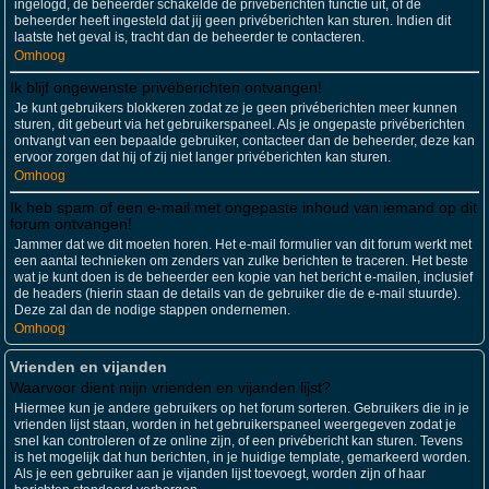
ingelogd, de beheerder schakelde de privéberichten functie uit, of de
beheerder heeft ingesteld dat jij geen privéberichten kan sturen. Indien dit
laatste het geval is, tracht dan de beheerder te contacteren.
Omhoog
Ik blijf ongewenste privéberichten ontvangen!
Je kunt gebruikers blokkeren zodat ze je geen privéberichten meer kunnen
sturen, dit gebeurt via het gebruikerspaneel. Als je ongepaste privéberichten
ontvangt van een bepaalde gebruiker, contacteer dan de beheerder, deze kan
ervoor zorgen dat hij of zij niet langer privéberichten kan sturen.
Omhoog
Ik heb spam of een e-mail met ongepaste inhoud van iemand op dit
forum ontvangen!
Jammer dat we dit moeten horen. Het e-mail formulier van dit forum werkt met
een aantal technieken om zenders van zulke berichten te traceren. Het beste
wat je kunt doen is de beheerder een kopie van het bericht e-mailen, inclusief
de headers (hierin staan de details van de gebruiker die de e-mail stuurde).
Deze zal dan de nodige stappen ondernemen.
Omhoog
Vrienden en vijanden
Waarvoor dient mijn vrienden en vijanden lijst?
Hiermee kun je andere gebruikers op het forum sorteren. Gebruikers die in je
vrienden lijst staan, worden in het gebruikerspaneel weergegeven zodat je
snel kan controleren of ze online zijn, of een privébericht kan sturen. Tevens
is het mogelijk dat hun berichten, in je huidige template, gemarkeerd worden.
Als je een gebruiker aan je vijanden lijst toevoegt, worden zijn of haar