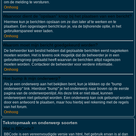
om de melding te versturen.
Omhoog
Waarvoor dient de "opslaan" knop bij het plaatsen van een bericht?
Hiermee kun je berichten opslaan om ze dan later af te werken en te
plaatsen. Een opgeslagen bericht kun je, via de bijhorende optie, in het
gebruikerspaneel weer laden.
Omhoog
Waarom moet mijn bericht goedgekeurd worden?
De beheerder kan beslist hebben dat geplaatste berichten eerst nagekeken
moeten worden. Het is tevens ook mogelijk dat de beheerder je in een
gebruikersgroep geplaatst heeft waarvan de berichten altijd nagelezen
moeten worden. Contacteer de beheerder voor verdere informatie.
Omhoog
Hoe bump ik mijn onderwerp?
Als je een onderwerp aan het bekijken bent, kun je klikken op de "bump
onderwerp" link. Hierdoor "bump" je het onderwerp naar boven op de eerste
pagina van de onderwerpenlijst. Als deze link er niet staat, kunnen
onderwerpen niet gebumpt worden. Een onderwerp kan ook gebumpt worden
door een antwoord te plaatsen, maar hou hierbij wel rekening met de regels
van het forum.
Omhoog
Tekstopmaak en onderwerp soorten
Wat is BBCode?
BBCode is een vereenvoudigde versie van html, het gebruik ervan is al dan