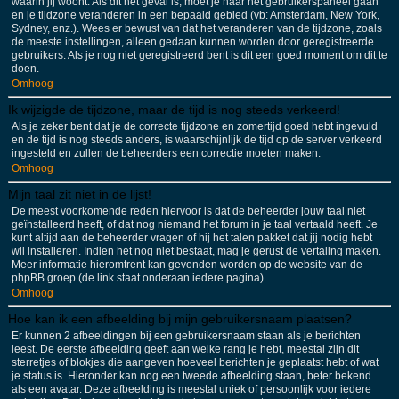
waarin jij woont. Als dit het geval is, moet je naar het gebruikerspaneel gaan
en je tijdzone veranderen in een bepaald gebied (vb: Amsterdam, New York,
Sydney, enz.). Wees er bewust van dat het veranderen van de tijdzone, zoals
de meeste instellingen, alleen gedaan kunnen worden door geregistreerde
gebruikers. Als je nog niet geregistreerd bent is dit een goed moment om dit te
doen.
Omhoog
Ik wijzigde de tijdzone, maar de tijd is nog steeds verkeerd!
Als je zeker bent dat je de correcte tijdzone en zomertijd goed hebt ingevuld
en de tijd is nog steeds anders, is waarschijnlijk de tijd op de server verkeerd
ingesteld en zullen de beheerders een correctie moeten maken.
Omhoog
Mijn taal zit niet in de lijst!
De meest voorkomende reden hiervoor is dat de beheerder jouw taal niet
geïnstalleerd heeft, of dat nog niemand het forum in je taal vertaald heeft. Je
kunt altijd aan de beheerder vragen of hij het talen pakket dat jij nodig hebt
wil installeren. Indien het nog niet bestaat, mag je gerust de vertaling maken.
Meer informatie hieromtrent kan gevonden worden op de website van de
phpBB groep (de link staat onderaan iedere pagina).
Omhoog
Hoe kan ik een afbeelding bij mijn gebruikersnaam plaatsen?
Er kunnen 2 afbeeldingen bij een gebruikersnaam staan als je berichten
leest. De eerste afbeelding geeft aan welke rang je hebt, meestal zijn dit
sterretjes of blokjes die aangeven hoeveel berichten je geplaatst hebt of wat
je status is. Hieronder kan nog een tweede afbeelding staan, beter bekend
als een avatar. Deze afbeelding is meestal uniek of persoonlijk voor iedere