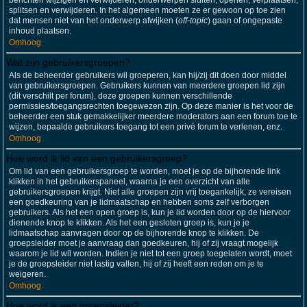
berichten wijzigen en verwijderen; onderwerpen sluiten, openen, verplaatsen,
splitsen en verwijderen. In het algemeen moeten ze er gewoon op toe zien
dat mensen niet van het onderwerp afwijken (
off-topic
) gaan of ongepaste
inhoud plaatsen.
Omhoog
Wat zijn gebruikersgroepen?
Als de beheerder gebruikers wil groeperen, kan hij/zij dit doen door middel
van gebruikersgroepen. Gebruikers kunnen van meerdere groepen lid zijn
(dit verschilt per forum), deze groepen kunnen verschillende
permissies/toegangsrechten toegewezen zijn. Op deze manier is het voor de
beheerder een stuk gemakkelijker meerdere moderators aan een forum toe te
wijzen, bepaalde gebruikers toegang tot een privé forum te verlenen, enz.
Omhoog
Hoe word ik lid van een gebruikersgroep?
Om lid van een gebruikersgroep te worden, moet je op de bijhorende link
klikken in het gebruikerspaneel, waarna je een overzicht van alle
gebruikersgroepen krijgt. Niet alle groepen zijn vrij toegankelijk, ze vereisen
een goedkeuring van je lidmaatschap en hebben soms zelf verborgen
gebruikers. Als het een open groep is, kun je lid worden door op de hiervoor
dienende knop te klikken. Als het een gesloten groep is, kun je je
lidmaatschap aanvragen door op de bijhorende knop te klikken. De
groepsleider moet je aanvraag dan goedkeuren, hij of zij vraagt mogelijk
waarom je lid wil worden. Indien je niet tot een groep toegelaten wordt, moet
je de groepsleider niet lastig vallen, hij of zij heeft een reden om je te
weigeren.
Omhoog
Hoe word ik een groepsleider?