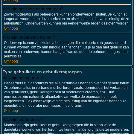
Omhoog
Wat zijn gesloten onderwerpen?
Zowel moderators als beheerders kunnen onderwerpen sluiten. Je kunt niet
langer antwoorden op deze berichten en als ze een poll bevatte, eindigt deze
automatisch. Onderwerpen kunnen om eender welke reden gesloten worden.
Omhoog
Wat zijn onderwerp iconen?
Onderwerp iconen zijn kleine afbeeldingen die met berichten geassocieerd
kunnen worden, om zo hun inhoud aan te tonen. Of je al dan niet gebruik kan
maken van onderwerp iconen hangt af van de door de beheerder ingestelde
permissies.
Omhoog
Type gebruikers en gebruikersgroepen
Wat zijn beheerders?
Beheerders zijn gebruikers die alle permissies hebben over het gehele forum.
Zij beheren alles in verband met het forum, zoals: permissies, het verbannen
van gebruikers, gebruikersgroepen of moderators creëren, enz. Hun
permissies zijn natuurlijk afhankelijk van welke de eigenaar hun heeft
toegewezen. Ook afhankelijk van de beslissing van de eigenaar, hebben ze
mogelijk alle moderator permissies in de forums.
Omhoog
Wat zijn moderators?
Moderators zijn gebruikers of gebruikersgroepen die in staan voor de
dagelijkse werking van het forum. Ze kunnen, in de forums die ze modereren,