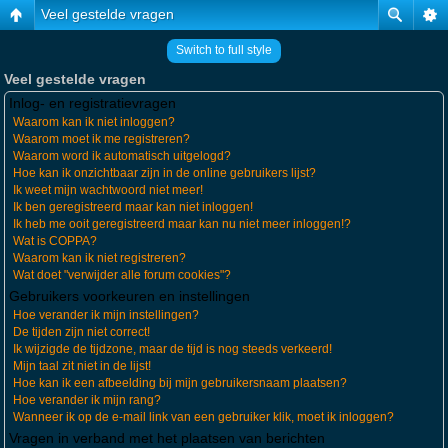
Veel gestelde vragen
Switch to full style
Veel gestelde vragen
Inlog- en registratievragen
Waarom kan ik niet inloggen?
Waarom moet ik me registreren?
Waarom word ik automatisch uitgelogd?
Hoe kan ik onzichtbaar zijn in de online gebruikers lijst?
Ik weet mijn wachtwoord niet meer!
Ik ben geregistreerd maar kan niet inloggen!
Ik heb me ooit geregistreerd maar kan nu niet meer inloggen!?
Wat is COPPA?
Waarom kan ik niet registreren?
Wat doet "verwijder alle forum cookies"?
Gebruikers voorkeuren en instellingen
Hoe verander ik mijn instellingen?
De tijden zijn niet correct!
Ik wijzigde de tijdzone, maar de tijd is nog steeds verkeerd!
Mijn taal zit niet in de lijst!
Hoe kan ik een afbeelding bij mijn gebruikersnaam plaatsen?
Hoe verander ik mijn rang?
Wanneer ik op de e-mail link van een gebruiker klik, moet ik inloggen?
Vragen in verband met het plaatsen van berichten