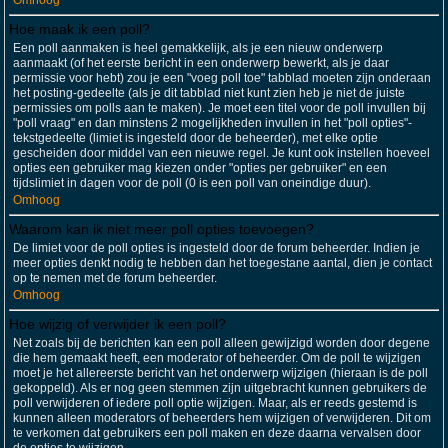
Omhoog
Hoe maak ik een poll?
Een poll aanmaken is heel gemakkelijk, als je een nieuw onderwerp
aanmaakt (of het eerste bericht in een onderwerp bewerkt, als je daar
permissie voor hebt) zou je een "voeg poll toe" tabblad moeten zijn onderaan
het posting-gedeelte (als je dit tabblad niet kunt zien heb je niet de juiste
permissies om polls aan te maken). Je moet een titel voor de poll invullen bij
"poll vraag" en dan minstens 2 mogelijkheden invullen in het "poll opties"-
tekstgedeelte (limiet is ingesteld door de beheerder), met elke optie
gescheiden door middel van een nieuwe regel. Je kunt ook instellen hoeveel
opties een gebruiker mag kiezen onder "opties per gebruiker" en een
tijdslimiet in dagen voor de poll (0 is een poll van oneindige duur).
Omhoog
Waarom kan ik niet meer poll opties toevoegen?
De limiet voor de poll opties is ingesteld door de forum beheerder. Indien je
meer opties denkt nodig te hebben dan het toegestane aantal, dien je contact
op te nemen met de forum beheerder.
Omhoog
Hoe wijzig of verwijder ik een poll?
Net zoals bij de berichten kan een poll alleen gewijzigd worden door degene
die hem gemaakt heeft, een moderator of beheerder. Om de poll te wijzigen
moet je het allereerste bericht van het onderwerp wijzigen (hieraan is de poll
gekoppeld). Als er nog geen stemmen zijn uitgebracht kunnen gebruikers de
poll verwijderen of iedere poll optie wijzigen. Maar, als er reeds gestemd is
kunnen alleen moderators of beheerders hem wijzigen of verwijderen. Dit om
te verkomen dat gebruikers een poll maken en deze daarna vervalsen door