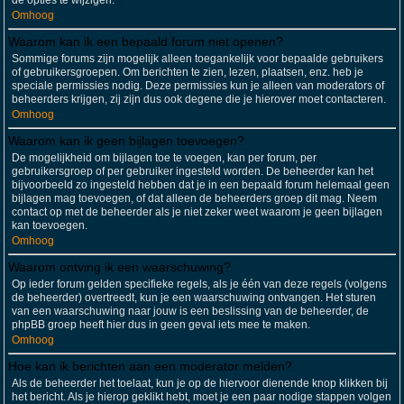
de opties te wijzigen.
Omhoog
Waarom kan ik een bepaald forum niet openen?
Sommige forums zijn mogelijk alleen toegankelijk voor bepaalde gebruikers
of gebruikersgroepen. Om berichten te zien, lezen, plaatsen, enz. heb je
speciale permissies nodig. Deze permissies kun je alleen van moderators of
beheerders krijgen, zij zijn dus ook degene die je hierover moet contacteren.
Omhoog
Waarom kan ik geen bijlagen toevoegen?
De mogelijkheid om bijlagen toe te voegen, kan per forum, per
gebruikersgroep of per gebruiker ingesteld worden. De beheerder kan het
bijvoorbeeld zo ingesteld hebben dat je in een bepaald forum helemaal geen
bijlagen mag toevoegen, of dat alleen de beheerders groep dit mag. Neem
contact op met de beheerder als je niet zeker weet waarom je geen bijlagen
kan toevoegen.
Omhoog
Waarom ontving ik een waarschuwing?
Op ieder forum gelden specifieke regels, als je één van deze regels (volgens
de beheerder) overtreedt, kun je een waarschuwing ontvangen. Het sturen
van een waarschuwing naar jouw is een beslissing van de beheerder, de
phpBB groep heeft hier dus in geen geval iets mee te maken.
Omhoog
Hoe kan ik berichten aan een moderator melden?
Als de beheerder het toelaat, kun je op de hiervoor dienende knop klikken bij
het bericht. Als je hierop geklikt hebt, moet je een paar nodige stappen volgen