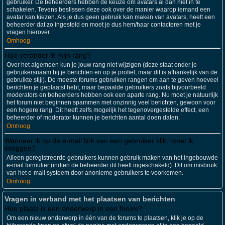
gebruiker. De beheerders hebben de keuze om avatars al dan niet in te
schakelen. Tevens beslissen deze ook over de manier waarop iemand een
avatar kan kiezen. Als je dus geen gebruik kan maken van avatars, heeft een
beheerder dat zo ingesteld en moet je dus hem/haar contacteren met je
vragen hierover.
Omhoog
Hoe verander ik mijn rang?
Over het algemeen kun je jouw rang niet wijzigen (deze staat onder je
gebruikersnaam bij je berichten en op je profiel, maar dit is afhankelijk van de
gebruikte stijl). De meeste forums gebruiken rangen om aan te geven hoeveel
berichten je geplaatst hebt, maar bepaalde gebruikers zoals bijvoorbeeld
moderators en beheerders hebben ook een aparte rang. Nu moet je natuurlijk
het forum niet beginnen spammen met onzinnig veel berichten, gewoon voor
een hogere rang. Dit heeft zelfs mogelijk het tegenovergestelde effect, een
beheerder of moderator kunnen je berichten aantal doen dalen.
Omhoog
Wanneer ik op de e-mail link van een gebruiker klik, moet ik
inloggen?
Alleen geregistreerde gebruikers kunnen gebruik maken van het ingebouwde
e-mail formulier (indien de beheerder dit heeft ingeschakeld). Dit om misbruik
van het e-mail systeem door anonieme gebruikers te voorkomen.
Omhoog
Vragen in verband met het plaatsen van berichten
Hoe plaats ik een onderwerp in een forum?
Om een nieuw onderwerp in één van de forums te plaatsen, klik je op de