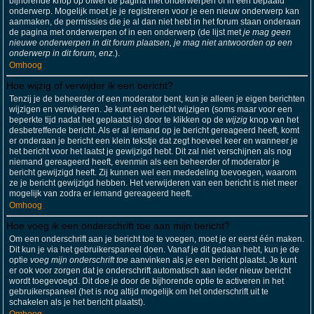
bijhorende knop op ofwel de pagina met onderwerpen of in een bepaald
onderwerp. Mogelijk moet je je registreren voor je een nieuw onderwerp kan
aanmaken, de permissies die je al dan niet hebt in het forum staan onderaan
de pagina met onderwerpen of in een onderwerp (de lijst met
je mag geen
nieuwe onderwerpen in dit forum plaatsen, je mag niet antwoorden op een
onderwerp in dit forum, enz.
).
Omhoog
Hoe wijzig of verwijder ik een bericht?
Tenzij je de beheerder of een moderator bent, kun je alleen je eigen berichten
wijzigen en verwijderen. Je kunt een bericht wijzigen (soms maar voor een
beperkte tijd nadat het geplaatst is) door te klikken op de
wijzig
knop van het
desbetreffende bericht. Als er al iemand op je bericht gereageerd heeft, komt
er onderaan je bericht een klein tekstje dat zegt hoeveel keer en wanneer je
het bericht voor het laatst je gewijzigd hebt. Dit zal niet verschijnen als nog
niemand gereageerd heeft, evenmin als een beheerder of moderator je
bericht gewijzigd heeft. Zij kunnen wel een mededeling toevoegen, waarom
ze je bericht gewijzigd hebben. Het verwijderen van een bericht is niet meer
mogelijk van zodra er iemand gereageerd heeft.
Omhoog
Hoe voeg ik een onderschrift toe aan mijn bericht?
Om een onderschrift aan je bericht toe te voegen, moet je er eerst één maken.
Dit kun je via het gebruikerspaneel doen. Vanaf je dit gedaan hebt, kun je de
optie
voeg mijn onderschrift toe
aanvinken als je een bericht plaatst. Je kunt
er ook voor zorgen dat je onderschrift automatisch aan ieder nieuw bericht
wordt toegevoegd. Dit doe je door de bijhorende optie te activeren in het
gebruikerspaneel (het is nog altijd mogelijk om het onderschrift uit te
schakelen als je het bericht plaatst).