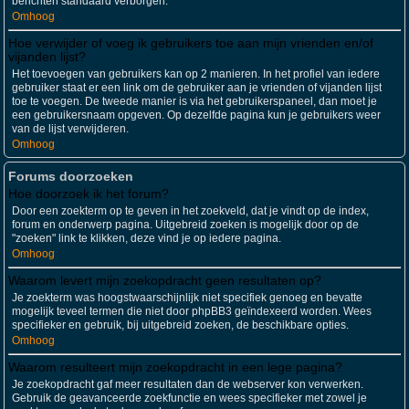
berichten standaard verborgen.
Omhoog
Hoe verwijder of voeg ik gebruikers toe aan mijn vrienden en/of
vijanden lijst?
Het toevoegen van gebruikers kan op 2 manieren. In het profiel van iedere
gebruiker staat er een link om de gebruiker aan je vrienden of vijanden lijst
toe te voegen. De tweede manier is via het gebruikerspaneel, dan moet je
een gebruikersnaam opgeven. Op dezelfde pagina kun je gebruikers weer
van de lijst verwijderen.
Omhoog
Forums doorzoeken
Hoe doorzoek ik het forum?
Door een zoekterm op te geven in het zoekveld, dat je vindt op de index,
forum en onderwerp pagina. Uitgebreid zoeken is mogelijk door op de
"zoeken" link te klikken, deze vind je op iedere pagina.
Omhoog
Waarom levert mijn zoekopdracht geen resultaten op?
Je zoekterm was hoogstwaarschijnlijk niet specifiek genoeg en bevatte
mogelijk teveel termen die niet door phpBB3 geïndexeerd worden. Wees
specifieker en gebruik, bij uitgebreid zoeken, de beschikbare opties.
Omhoog
Waarom resulteert mijn zoekopdracht in een lege pagina?
Je zoekopdracht gaf meer resultaten dan de webserver kon verwerken.
Gebruik de geavanceerde zoekfunctie en wees specifieker met zowel je