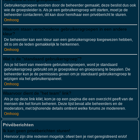
Gebruikersgroepen worden door de beheerder gemaakt, deze beslist dus ook
wie de groepsleider is. Als je een gebruikersgroep wilt starten, moet je de
beheerder contacteren, dit kan door hem/haar een privébericht te sturen.
Omhoog
Waarom staan verscheidene gebruikersgroepen in een andere
kleur?
De beheerder kan een kleur aan een gebruikersgroep toegewezen hebben,
dit is om de leden gemakkelijk te herkennen.
Omhoog
Wat is de "standaard gebruikersgroep"?
Als je lid bent van meerdere gebruikersgroepen, word je standaard
gebruikersgroep gebruikt om je groepskleur en groepsrang te bepalen. De
beheerder kun je de permissies geven om je standaard gebruikersgroep te
wijzigen via het gebruikerspaneel.
Omhoog
Waarvoor dient de "het team" link?
Als je op deze link klikt, kom je op een pagina die een overzicht geeft van de
mensen die het forum beheren. Deze lijst bevat alle beheerders en de
moderators, met bijhorende details omtrent welke forums ze modereren.
Omhoog
Privéberichten
Ik kan geen privéberichten sturen!
Hiervoor zijn drie redenen mogelijk: ofwel ben je niet geregistreerd en/of