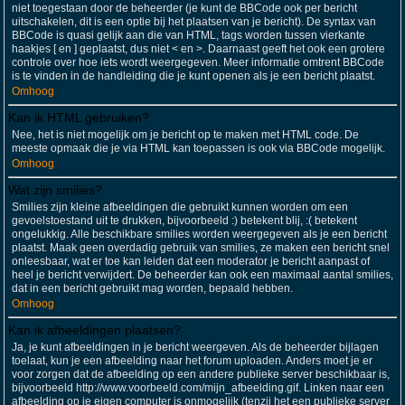
niet toegestaan door de beheerder (je kunt de BBCode ook per bericht
uitschakelen, dit is een optie bij het plaatsen van je bericht). De syntax van
BBCode is quasi gelijk aan die van HTML, tags worden tussen vierkante
haakjes [ en ] geplaatst, dus niet < en >. Daarnaast geeft het ook een grotere
controle over hoe iets wordt weergegeven. Meer informatie omtrent BBCode
is te vinden in de handleiding die je kunt openen als je een bericht plaatst.
Omhoog
Kan ik HTML gebruiken?
Nee, het is niet mogelijk om je bericht op te maken met HTML code. De
meeste opmaak die je via HTML kan toepassen is ook via BBCode mogelijk.
Omhoog
Wat zijn smilies?
Smilies zijn kleine afbeeldingen die gebruikt kunnen worden om een
gevoelstoestand uit te drukken, bijvoorbeeld :) betekent blij, :( betekent
ongelukkig. Alle beschikbare smilies worden weergegeven als je een bericht
plaatst. Maak geen overdadig gebruik van smilies, ze maken een bericht snel
onleesbaar, wat er toe kan leiden dat een moderator je bericht aanpast of
heel je bericht verwijdert. De beheerder kan ook een maximaal aantal smilies,
dat in een bericht gebruikt mag worden, bepaald hebben.
Omhoog
Kan ik afbeeldingen plaatsen?
Ja, je kunt afbeeldingen in je bericht weergeven. Als de beheerder bijlagen
toelaat, kun je een afbeelding naar het forum uploaden. Anders moet je er
voor zorgen dat de afbeelding op een andere publieke server beschikbaar is,
bijvoorbeeld http://www.voorbeeld.com/mijn_afbeelding.gif. Linken naar een
afbeelding op je eigen computer is onmogelijk (tenzij het een publieke server