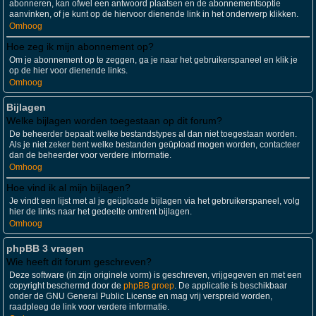
abonneren, kan ofwel een antwoord plaatsen en de abonnementsoptie
aanvinken, of je kunt op de hiervoor dienende link in het onderwerp klikken.
Omhoog
Hoe zeg ik mijn abonnement op?
Om je abonnement op te zeggen, ga je naar het gebruikerspaneel en klik je
op de hier voor dienende links.
Omhoog
Bijlagen
Welke bijlagen worden toegestaan op dit forum?
De beheerder bepaalt welke bestandstypes al dan niet toegestaan worden.
Als je niet zeker bent welke bestanden geüpload mogen worden, contacteer
dan de beheerder voor verdere informatie.
Omhoog
Hoe vind ik al mijn bijlagen?
Je vindt een lijst met al je geüploade bijlagen via het gebruikerspaneel, volg
hier de links naar het gedeelte omtrent bijlagen.
Omhoog
phpBB 3 vragen
Wie heeft dit forum geschreven?
Deze software (in zijn originele vorm) is geschreven, vrijgegeven en met een
copyright beschermd door de
phpBB groep
. De applicatie is beschikbaar
onder de GNU General Public License en mag vrij verspreid worden,
raadpleeg de link voor verdere informatie.