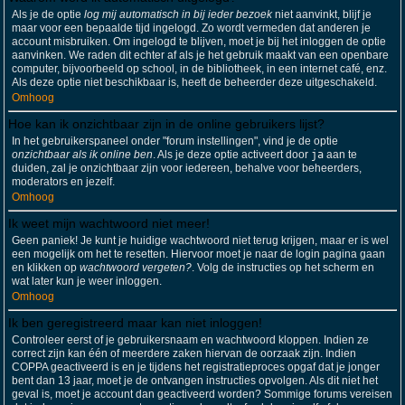
Als je de optie
log mij automatisch in bij ieder bezoek
niet aanvinkt, blijf je
maar voor een bepaalde tijd ingelogd. Zo wordt vermeden dat anderen je
account misbruiken. Om ingelogd te blijven, moet je bij het inloggen de optie
aanvinken. We raden dit echter af als je het gebruik maakt van een openbare
computer, bijvoorbeeld op school, in de bibliotheek, in een internet café, enz.
Als deze optie niet beschikbaar is, heeft de beheerder deze uitgeschakeld.
Omhoog
Hoe kan ik onzichtbaar zijn in de online gebruikers lijst?
In het gebruikerspaneel onder "forum instellingen", vind je de optie
onzichtbaar als ik online ben
. Als je deze optie activeert door
ja
aan te
duiden, zal je onzichtbaar zijn voor iedereen, behalve voor beheerders,
moderators en jezelf.
Omhoog
Ik weet mijn wachtwoord niet meer!
Geen paniek! Je kunt je huidige wachtwoord niet terug krijgen, maar er is wel
een mogelijk om het te resetten. Hiervoor moet je naar de login pagina gaan
en klikken op
wachtwoord vergeten?
. Volg de instructies op het scherm en
wat later kun je weer inloggen.
Omhoog
Ik ben geregistreerd maar kan niet inloggen!
Controleer eerst of je gebruikersnaam en wachtwoord kloppen. Indien ze
correct zijn kan één of meerdere zaken hiervan de oorzaak zijn. Indien
COPPA geactiveerd is en je tijdens het registratieproces opgaf dat je jonger
bent dan 13 jaar, moet je de ontvangen instructies opvolgen. Als dit niet het
geval is, moet je account dan geactiveerd worden? Sommige forums vereisen