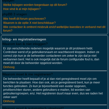
Bijlagen
Welke bijlagen worden toegestaan op dit forum?
Hoe vind ik al mijn bijlagen?
phpBB 3 vragen
Wie heeft dit forum geschreven?
Waarom is de optie X niet beschikbaar?
Wie contacteer ik omtrent misbruik en/of wettelijke kwesties in verband met dit
forum?
Inlog- en registratievragen
Waarom kan ik niet inloggen?
Er zijn verschillende redenen mogelijk waarom je dit probleem hebt.
Controleer eerst of je gebruikersnaam en wachtwoord kloppen. Indien ze
correct zijn kun je de beheerder contacteren om zeker te zijn dat je niet
verbannen bent. Het is ook mogelijk dat de forum configuratie fout is, dan
moet dit door de beheerder opgelost worden.
Omhoog
Waarom moet ik me registreren?
De beheerder heeft bepaalt of je al dan niet geregistreerd moet zijn om
berichten te plaatsen. Hoe dan ook, als je geregistreerd bent, kun je meer
functies gebruiken. Zo kun je bijvoorbeeld een avatar opgeven,
privéberichten sturen, andere gebruikers e-mailen, lid worden van
gebruikersgroepen, enz. Het registreren duurt maar even, dus we raden het
zeker aan!
Omhoog
Waarom word ik automatisch uitgelogd?