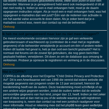
dat iedere nieuwe account geactiveerd wordt, ofwel door jezelf of door een
beheerder. Wanneer je je geregistreerd hebt werd ook medegedeeld of dit al
dan niet nodig is. Indien je een e-mail ontvangen hebt, moet je de daarin
opgegeven instructies volgen. Als je nooit een e-mail ontvangen hebt, was het
opgegeven e-mailadres dan wel juist? Één van de redenen van activatie is
om het aantal valse accounts te doen dalen. Als je zeker bent dat je e-
mailadres correct was, neem dan contact op met de beheerder.
Omhoog
Ik heb me ooit geregistreerd maar kan nu niet meer inloggen!?
De meest voorkomende oorzaken hiervoor zijn je gaf een verkeerde
gebruikersnaam of wachtwoord op (controleer de e-mail met je registratie
gegevens) of de beheerder verwijderde je account om één of andere reden.
Indien dit laatste het geval is, heb je dan ooit een bericht geplaatst? Het is
normaal dat forums om de zoveel tijd gebruikers, die nog geen berichten
geplaatst hebben, verwijderen. Dit doen ze om de database qua omvang te
verkleinen. Probeer je opnieuw te registreren en vermeng je in de discussies.
Omhoog
Wat is COPPA?
COPPA is de afkorting voor het Engelse "Child Online Privacy and Protection
Act". Dit is een Amerikaanse wet van 1998 die vereist dat iedere website die
mogelijk gegevens van jongeren onder de 13 jaar verzamelt, hiervoor de
toestemming heeft van de ouders. Deze toestemming moet schriftelijk of op
een andere wijze gegeven worden, zodat de ouders weten dat de website
persoonlijke gegevens van hun kind, jonger dan 13, heeft. Indien je niet zeker
bent of deze wet al dan niet op jou of de website waarop je wilt registreren
van toepassing is, neem dan contact op met een juridisch raadgever voor
meer informatie. Houd er rekening mee dat het phpBB team geen wettelijke