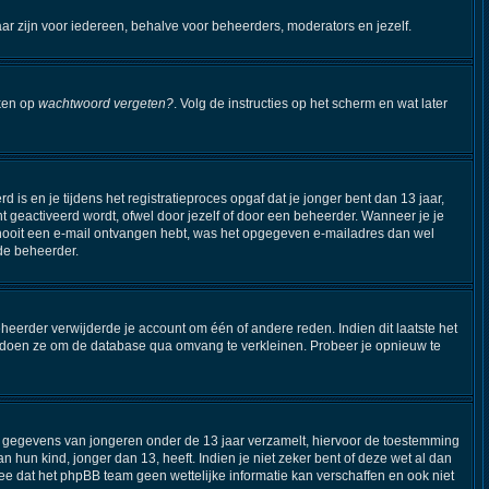
aar zijn voor iedereen, behalve voor beheerders, moderators en jezelf.
kken op
wachtwoord vergeten?
. Volg de instructies op het scherm en wat later
s en je tijdens het registratieproces opgaf dat je jonger bent dan 13 jaar,
 geactiveerd wordt, ofwel door jezelf of door een beheerder. Wanneer je je
je nooit een e-mail ontvangen hebt, was het opgegeven e-mailadres dan wel
 de beheerder.
eerder verwijderde je account om één of andere reden. Indien dit laatste het
Dit doen ze om de database qua omvang te verkleinen. Probeer je opnieuw te
ijk gegevens van jongeren onder de 13 jaar verzamelt, hiervoor de toestemming
hun kind, jonger dan 13, heeft. Indien je niet zeker bent of deze wet al dan
ee dat het phpBB team geen wettelijke informatie kan verschaffen en ook niet