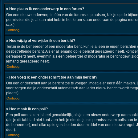
» Hoe plaats ik een onderwerp in een forum?
Om een nieuw onderwerp in één van de forums te plaatsen, klik je op de bijh
permissies die je al dan niet hebt in het forum staan onderaan de pagina met 
enz.
).
Omhoog
» Hoe wijzig of verwijder ik een bericht?
Tenzij je de beheerder of een moderator bent, kun je alleen je eigen berichten 
desbetreffende bericht. Als er al iemand op je bericht gereageerd heeft, komt er
gereageerd heeft, evenmin als een beheerder of moderator je bericht gewijzigd
iemand gereageerd heeft.
Omhoog
» Hoe voeg ik een onderschrift toe aan mijn bericht?
Om een onderschrift aan je bericht toe te voegen, moet je er eerst één maken. D
voor zorgen dat je onderschrift automatisch aan ieder nieuw bericht wordt toegev
plaatst).
Omhoog
» Hoe maak ik een poll?
Een poll aanmaken is heel gemakkelijk, als je een nieuw onderwerp aanmaakt (o
(als je dit tabblad niet kunt zien heb je niet de juiste permissies om polls aan t
de beheerder), met elke optie gescheiden door middel van een nieuwe regel. Je 
duur).
Omhoog