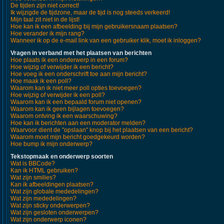
De tijden zijn niet correct!
Ik wijzigde de tijdzone, maar de tijd is nog steeds verkeerd!
Mijn taal zit niet in de lijst!
Hoe kan ik een afbeelding bij mijn gebruikersnaam plaatsen?
Hoe verander ik mijn rang?
Wanneer ik op de e-mail link van een gebruiker klik, moet ik inloggen?
Vragen in verband met het plaatsen van berichten
Hoe plaats ik een onderwerp in een forum?
Hoe wijzig of verwijder ik een bericht?
Hoe voeg ik een onderschrift toe aan mijn bericht?
Hoe maak ik een poll?
Waarom kan ik niet meer poll opties toevoegen?
Hoe wijzig of verwijder ik een poll?
Waarom kan ik een bepaald forum niet openen?
Waarom kan ik geen bijlagen toevoegen?
Waarom ontving ik een waarschuwing?
Hoe kan ik berichten aan een moderator melden?
Waarvoor dient de "opslaan" knop bij het plaatsen van een bericht?
Waarom moet mijn bericht goedgekeurd worden?
Hoe bump ik mijn onderwerp?
Tekstopmaak en onderwerp soorten
Wat is BBCode?
Kan ik HTML gebruiken?
Wat zijn smilies?
Kan ik afbeeldingen plaatsen?
Wat zijn globale mededelingen?
Wat zijn mededelingen?
Wat zijn sticky onderwerpen?
Wat zijn gesloten onderwerpen?
Wat zijn onderwerp iconen?