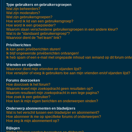
Type gebruikers en gebruikersgroepen
Wat zijn beheerders?
Wat zijn moderators?
Wat zijn gebruikersgroepen?
Hoe word ik lid van een gebruikersgroep?
Hoe word ik een groepsleider?
Waarom staan verscheidene gebruikersgroepen in een andere kleur?
Wat is de "standaard gebruikersgroep"?
Waarvoor dient de "het team" link?
Privéberichten
Ik kan geen privéberichten sturen!
Ik blijf ongewenste privéberichten ontvangen!
Ik heb spam of een e-mail met ongepaste inhoud van iemand op dit forum ont
Vrienden en vijanden
Waarvoor dient mijn vrienden en vijanden lijst?
Hoe verwijder of voeg ik gebruikers toe aan mijn vrienden en/of vijanden lijst?
Forums doorzoeken
Hoe doorzoek ik het forum?
Waarom levert mijn zoekopdracht geen resultaten op?
Waarom resulteert mijn zoekopdracht in een lege pagina?
Hoe zoek ik een gebruiker?
Hoe kan ik mijn eigen berichten en onderwerpen vinden?
Onderwerp abonnementen en bladwijzers
Wat is het verschil tussen een bladwijzer en abonnement?
Hoe abonneer ik me op specifieke forums of onderwerpen?
Hoe zeg ik mijn abonnement op?
Bijlagen