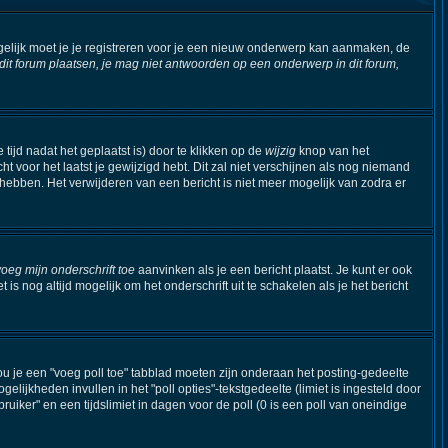
elijk moet je je registreren voor je een nieuw onderwerp kan aanmaken, de
t forum plaatsen, je mag niet antwoorden op een onderwerp in dit forum,
tijd nadat het geplaatst is) door te klikken op de
wijzig
knop van het
ht voor het laatst je gewijzigd hebt. Dit zal niet verschijnen als nog niemand
hebben. Het verwijderen van een bericht is niet meer mogelijk van zodra er
voeg mijn onderschrift toe
aanvinken als je een bericht plaatst. Je kunt er ook
s nog altijd mogelijk om het onderschrift uit te schakelen als je het bericht
ou je een "voeg poll toe" tabblad moeten zijn onderaan het posting-gedeelte
ogelijkheden invullen in het "poll opties"-tekstgedeelte (limiet is ingesteld door
iker" en een tijdslimiet in dagen voor de poll (0 is een poll van oneindige