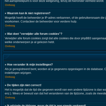
het aanspreekpunt is voor deze wetgeving, tenzij dit hieronder vermeld wordt.
Omhoog
» Waarom kan ik niet registreren?
Mogelijk heeft de beheerder je IP-adres verbannen, of de gebruikersnaam die j
voorkomen. Contacteer de beheerder voor verdere hulp.
Omhoog
» Wat doet "verwijder alle forum cookies"?
Verwijder alle forum cookies zorgt dat alle cookies die door phpBB3 aangemaa
welke onderwerpen je al gelezen hebt.
Omhoog
» Hoe verander ik mijn instellingen?
Als je geregistreerd bent, worden al je gegevens opgeslagen in de database. 
instellingen wijzigen.
Omhoog
» De tijden zijn niet correct!
Het is mogelijk dat de tijd die gegeven wordt van een andere tijdzone is dan w
enz.). Wees er bewust van dat het veranderen van de tijdzone, zoals de meeste
Omhoog
» Ik wijzigde de tijdzone, maar de tijd is nog steeds verkeerd!