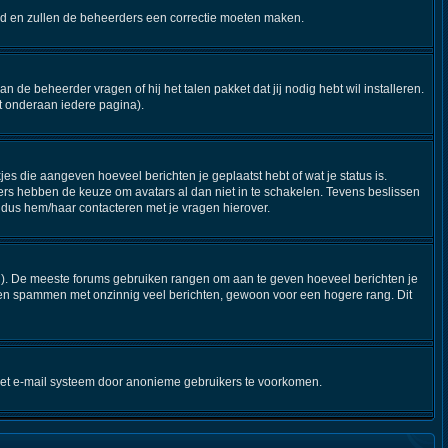
steld en zullen de beheerders een correctie moeten maken.
n de beheerder vragen of hij het talen pakket dat jij nodig hebt wil installeren.
t onderaan iedere pagina).
jes die aangeven hoeveel berichten je geplaatst hebt of wat je status is.
ers hebben de keuze om avatars al dan niet in te schakelen. Tevens beslissen
 dus hem/haar contacteren met je vragen hierover.
stijl). De meeste forums gebruiken rangen om aan te geven hoeveel berichten je
nen spammen met onzinnig veel berichten, gewoon voor een hogere rang. Dit
 het e-mail systeem door anonieme gebruikers te voorkomen.