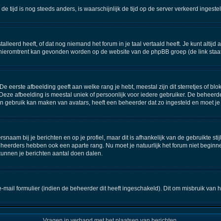
n de tijd is nog steeds anders, is waarschijnlijk de tijd op de server verkeerd inge
eerd heeft, of dat nog niemand het forum in je taal vertaald heeft. Je kunt altijd aa
ie hieromtrent kan gevonden worden op de website van de phpBB groep (de link staa
 eerste afbeelding geeft aan welke rang je hebt, meestal zijn dit sterretjes of blok
Deze afbeelding is meestal uniek of persoonlijk voor iedere gebruiker. De beheerd
 gebruik kan maken van avatars, heeft een beheerder dat zo ingesteld en moet je
snaam bij je berichten en op je profiel, maar dit is afhankelijk van de gebruikte 
eheerders hebben ook een aparte rang. Nu moet je natuurlijk het forum niet begin
kunnen je berichten aantal doen dalen.
ail formulier (indien de beheerder dit heeft ingeschakeld). Dit om misbruik van
Vragen in verband met het plaatsen van berichten