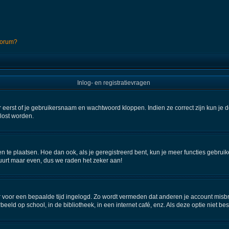
 forum?
Inlog- en registratievragen
 eerst of je gebruikersnaam en wachtwoord kloppen. Indien ze correct zijn kun je d
elost worden.
en te plaatsen. Hoe dan ook, als je geregistreerd bent, kun je meer functies gebru
uurt maar even, dus we raden het zeker aan!
aar voor een bepaalde tijd ingelogd. Zo wordt vermeden dat anderen je account misbr
beeld op school, in de bibliotheek, in een internet café, enz. Als deze optie niet b