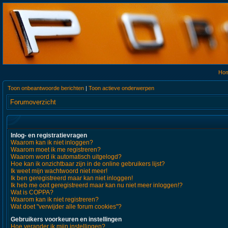
Ho
Toon onbeantwoorde berichten
|
Toon actieve onderwerpen
Forumoverzicht
Inlog- en registratievragen
Waarom kan ik niet inloggen?
Waarom moet ik me registreren?
Waarom word ik automatisch uitgelogd?
Hoe kan ik onzichtbaar zijn in de online gebruikers lijst?
Ik weet mijn wachtwoord niet meer!
Ik ben geregistreerd maar kan niet inloggen!
Ik heb me ooit geregistreerd maar kan nu niet meer inloggen!?
Wat is COPPA?
Waarom kan ik niet registreren?
Wat doet "verwijder alle forum cookies"?
Gebruikers voorkeuren en instellingen
Hoe verander ik mijn instellingen?