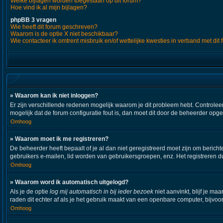
Welke bijlagen worden toegestaan op dit forum?
Hoe vind ik al mijn bijlagen?
phpBB 3 vragen
Wie heeft dit forum geschreven?
Waarom is de optie X niet beschikbaar?
Wie contacteer ik omtrent misbruik en/of wettelijke kwesties in verband met dit
» Waarom kan ik niet inloggen?
Er zijn verschillende redenen mogelijk waarom je dit probleem hebt. Controleer
mogelijk dat de forum configuratie fout is, dan moet dit door de beheerder opg
Omhoog
» Waarom moet ik me registreren?
De beheerder heeft bepaalt of je al dan niet geregistreerd moet zijn om bericht
gebruikers e-mailen, lid worden van gebruikersgroepen, enz. Het registreren d
Omhoog
» Waarom word ik automatisch uitgelogd?
Als je de optie
log mij automatisch in bij ieder bezoek
niet aanvinkt, blijf je m
raden dit echter af als je het gebruik maakt van een openbare computer, bijvoor
Omhoog