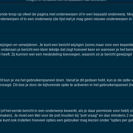
orende knop op ofwel de pagina met onderwerpen of in een bepaald onderwerp. Mog
onderwerpen of in een onderwerp (de lijst met
je mag geen nieuwe onderwerpen in di
wijzigen en verwijderen. Je kunt een bericht wijzigen (soms maar voor een beperkte 
 onderaan je bericht een klein tekstje dat zegt hoeveel keer en wanneer je het beric
 heeft. Zij kunnen wel een mededeling toevoegen, waarom ze je bericht gewijzigd 
it kun je via het gebruikerspaneel doen. Vanaf je dit gedaan hebt, kun je de optie
oegd. Dit doe je door de bijhorende optie te activeren in het gebruikerspaneel (het i
f het eerste bericht in een onderwerp bewerkt, als je daar permissie voor hebt) z
e maken). Je moet een titel voor de poll invullen bij "poll vraag" en dan minstens 2 m
kunt ook instellen hoeveel opties een gebruiker mag kiezen onder "opties per gebru