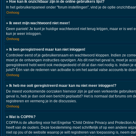
» Hoe kan ik onzichtbaar zijn in de online gebruikers lijst?
In het gebruikerspaneel onder "forum instellingen", vind je de optie
onzichtbaar
Omhoog
» Ik weet mijn wachtwoord niet meer!
Geen paniek! Je kunt je huidige wachtwoord niet terug krijgen, maar er is wel 
kun je weer inloggen.
Omhoog
» Ik ben geregistreerd maar kan niet inloggen!
Controleer eerst of je gebruikersnaam en wachtwoord kloppen. Indien ze correct
moet je de ontvangen instructies opvolgen. Als dit niet het geval is, moet je
geregistreerd hebt werd ook medegedeeld of dit al dan niet nodig is. Indien j
juist? Één van de redenen van activatie is om het aantal valse accounts te doe
Omhoog
» Ik heb me ooit geregistreerd maar kan nu niet meer inloggen!?
De meest voorkomende oorzaken hiervoor zijn je gaf een verkeerde gebruikersna
geval is, heb je dan ooit een bericht geplaatst? Het is normaal dat forums om
registreren en vermeng je in de discussies.
Omhoog
» Wat is COPPA?
COPPA is de afkorting voor het Engelse "Child Online Privacy and Protection A
heeft van de ouders. Deze toestemming moet schriftelijk of op een andere wijz
niet op jou of de website waarop je wilt registreren van toepassing is, neem d