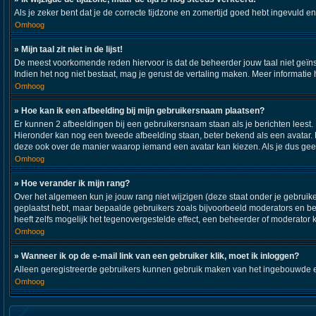
Als je zeker bent dat je de correcte tijdzone en zomertijd goed hebt ingevuld e
Omhoog
» Mijn taal zit niet in de lijst!
De meest voorkomende reden hiervoor is dat de beheerder jouw taal niet geïnstall
Indien het nog niet bestaat, mag je gerust de vertaling maken. Meer informat
Omhoog
» Hoe kan ik een afbeelding bij mijn gebruikersnaam plaatsen?
Er kunnen 2 afbeeldingen bij een gebruikersnaam staan als je berichten leest. De
Hieronder kan nog een tweede afbeelding staan, beter bekend als een avatar. 
deze ook over de manier waarop iemand een avatar kan kiezen. Als je dus geen
Omhoog
» Hoe verander ik mijn rang?
Over het algemeen kun je jouw rang niet wijzigen (deze staat onder je gebruiker
geplaatst hebt, maar bepaalde gebruikers zoals bijvoorbeeld moderators en b
heeft zelfs mogelijk het tegenovergestelde effect, een beheerder of moderator 
Omhoog
» Wanneer ik op de e-mail link van een gebruiker klik, moet ik inloggen?
Alleen geregistreerde gebruikers kunnen gebruik maken van het ingebouwde e-m
Omhoog