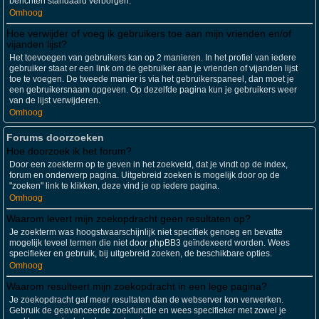
berichten standaard verborgen.
Omhoog
Hoe verwijder of voeg ik gebruikers toe aan mijn vrienden en/of
vijanden lijst?
Het toevoegen van gebruikers kan op 2 manieren. In het profiel van iedere
gebruiker staat er een link om de gebruiker aan je vrienden of vijanden lijst
toe te voegen. De tweede manier is via het gebruikerspaneel, dan moet je
een gebruikersnaam opgeven. Op dezelfde pagina kun je gebruikers weer
van de lijst verwijderen.
Omhoog
Forums doorzoeken
Hoe doorzoek ik het forum?
Door een zoekterm op te geven in het zoekveld, dat je vindt op de index,
forum en onderwerp pagina. Uitgebreid zoeken is mogelijk door op de
"zoeken" link te klikken, deze vind je op iedere pagina.
Omhoog
Waarom levert mijn zoekopdracht geen resultaten op?
Je zoekterm was hoogstwaarschijnlijk niet specifiek genoeg en bevatte
mogelijk teveel termen die niet door phpBB3 geïndexeerd worden. Wees
specifieker en gebruik, bij uitgebreid zoeken, de beschikbare opties.
Omhoog
Waarom resulteert mijn zoekopdracht in een lege pagina?
Je zoekopdracht gaf meer resultaten dan de webserver kon verwerken.
Gebruik de geavanceerde zoekfunctie en wees specifieker met zowel je