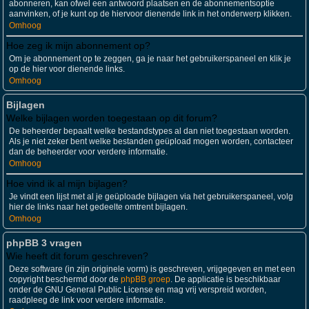
abonneren, kan ofwel een antwoord plaatsen en de abonnementsoptie
aanvinken, of je kunt op de hiervoor dienende link in het onderwerp klikken.
Omhoog
Hoe zeg ik mijn abonnement op?
Om je abonnement op te zeggen, ga je naar het gebruikerspaneel en klik je
op de hier voor dienende links.
Omhoog
Bijlagen
Welke bijlagen worden toegestaan op dit forum?
De beheerder bepaalt welke bestandstypes al dan niet toegestaan worden.
Als je niet zeker bent welke bestanden geüpload mogen worden, contacteer
dan de beheerder voor verdere informatie.
Omhoog
Hoe vind ik al mijn bijlagen?
Je vindt een lijst met al je geüploade bijlagen via het gebruikerspaneel, volg
hier de links naar het gedeelte omtrent bijlagen.
Omhoog
phpBB 3 vragen
Wie heeft dit forum geschreven?
Deze software (in zijn originele vorm) is geschreven, vrijgegeven en met een
copyright beschermd door de
phpBB groep
. De applicatie is beschikbaar
onder de GNU General Public License en mag vrij verspreid worden,
raadpleeg de link voor verdere informatie.