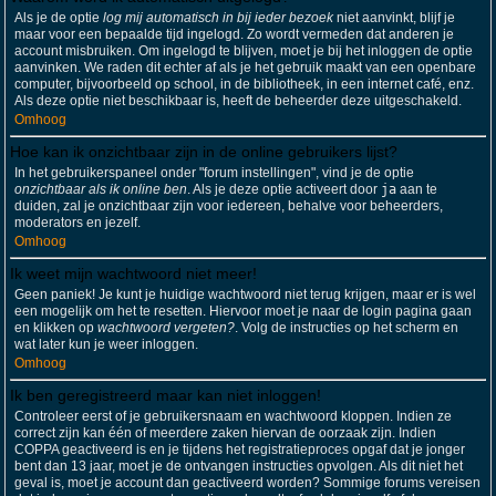
Als je de optie
log mij automatisch in bij ieder bezoek
niet aanvinkt, blijf je
maar voor een bepaalde tijd ingelogd. Zo wordt vermeden dat anderen je
account misbruiken. Om ingelogd te blijven, moet je bij het inloggen de optie
aanvinken. We raden dit echter af als je het gebruik maakt van een openbare
computer, bijvoorbeeld op school, in de bibliotheek, in een internet café, enz.
Als deze optie niet beschikbaar is, heeft de beheerder deze uitgeschakeld.
Omhoog
Hoe kan ik onzichtbaar zijn in de online gebruikers lijst?
In het gebruikerspaneel onder "forum instellingen", vind je de optie
onzichtbaar als ik online ben
. Als je deze optie activeert door
ja
aan te
duiden, zal je onzichtbaar zijn voor iedereen, behalve voor beheerders,
moderators en jezelf.
Omhoog
Ik weet mijn wachtwoord niet meer!
Geen paniek! Je kunt je huidige wachtwoord niet terug krijgen, maar er is wel
een mogelijk om het te resetten. Hiervoor moet je naar de login pagina gaan
en klikken op
wachtwoord vergeten?
. Volg de instructies op het scherm en
wat later kun je weer inloggen.
Omhoog
Ik ben geregistreerd maar kan niet inloggen!
Controleer eerst of je gebruikersnaam en wachtwoord kloppen. Indien ze
correct zijn kan één of meerdere zaken hiervan de oorzaak zijn. Indien
COPPA geactiveerd is en je tijdens het registratieproces opgaf dat je jonger
bent dan 13 jaar, moet je de ontvangen instructies opvolgen. Als dit niet het
geval is, moet je account dan geactiveerd worden? Sommige forums vereisen