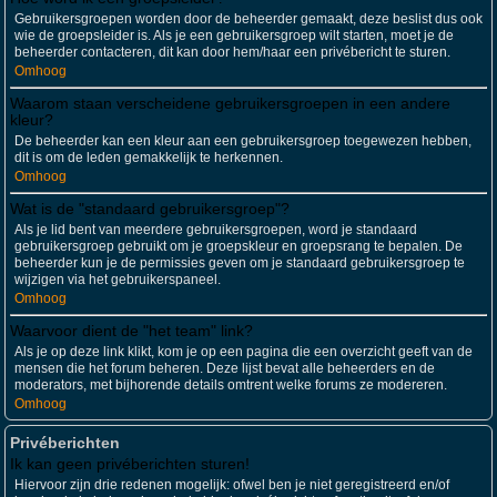
Gebruikersgroepen worden door de beheerder gemaakt, deze beslist dus ook
wie de groepsleider is. Als je een gebruikersgroep wilt starten, moet je de
beheerder contacteren, dit kan door hem/haar een privébericht te sturen.
Omhoog
Waarom staan verscheidene gebruikersgroepen in een andere
kleur?
De beheerder kan een kleur aan een gebruikersgroep toegewezen hebben,
dit is om de leden gemakkelijk te herkennen.
Omhoog
Wat is de "standaard gebruikersgroep"?
Als je lid bent van meerdere gebruikersgroepen, word je standaard
gebruikersgroep gebruikt om je groepskleur en groepsrang te bepalen. De
beheerder kun je de permissies geven om je standaard gebruikersgroep te
wijzigen via het gebruikerspaneel.
Omhoog
Waarvoor dient de "het team" link?
Als je op deze link klikt, kom je op een pagina die een overzicht geeft van de
mensen die het forum beheren. Deze lijst bevat alle beheerders en de
moderators, met bijhorende details omtrent welke forums ze modereren.
Omhoog
Privéberichten
Ik kan geen privéberichten sturen!
Hiervoor zijn drie redenen mogelijk: ofwel ben je niet geregistreerd en/of