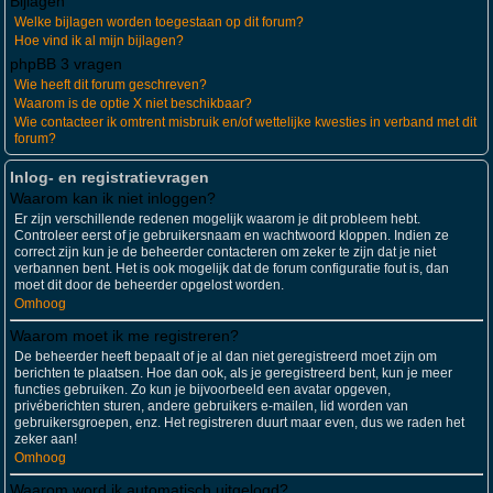
Bijlagen
Welke bijlagen worden toegestaan op dit forum?
Hoe vind ik al mijn bijlagen?
phpBB 3 vragen
Wie heeft dit forum geschreven?
Waarom is de optie X niet beschikbaar?
Wie contacteer ik omtrent misbruik en/of wettelijke kwesties in verband met dit
forum?
Inlog- en registratievragen
Waarom kan ik niet inloggen?
Er zijn verschillende redenen mogelijk waarom je dit probleem hebt.
Controleer eerst of je gebruikersnaam en wachtwoord kloppen. Indien ze
correct zijn kun je de beheerder contacteren om zeker te zijn dat je niet
verbannen bent. Het is ook mogelijk dat de forum configuratie fout is, dan
moet dit door de beheerder opgelost worden.
Omhoog
Waarom moet ik me registreren?
De beheerder heeft bepaalt of je al dan niet geregistreerd moet zijn om
berichten te plaatsen. Hoe dan ook, als je geregistreerd bent, kun je meer
functies gebruiken. Zo kun je bijvoorbeeld een avatar opgeven,
privéberichten sturen, andere gebruikers e-mailen, lid worden van
gebruikersgroepen, enz. Het registreren duurt maar even, dus we raden het
zeker aan!
Omhoog
Waarom word ik automatisch uitgelogd?