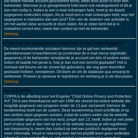
dat iedere nieuwe account geactiveerd wordt, ofwel door jezelf of door een
beheerder. Wanneer je je geregistreerd hebt werd ook medegedeeld of dit al
dan niet nodig is. Indien je een e-mail ontvangen hebt, moet je de daarin
opgegeven instructies volgen. Als je nooit een e-mail ontvangen hebt, was het
opgegeven e-mailadres dan wel juist? Één van de redenen van activatie is
om het aantal valse accounts te doen dalen. Als je zeker bent dat je e-
mailadres correct was, neem dan contact op met de beheerder.
Omhoog
Ik heb me ooit geregistreerd maar kan nu niet meer inloggen!?
De meest voorkomende oorzaken hiervoor zijn je gaf een verkeerde
gebruikersnaam of wachtwoord op (controleer de e-mail met je registratie
gegevens) of de beheerder verwijderde je account om één of andere reden.
Indien dit laatste het geval is, heb je dan ooit een bericht geplaatst? Het is
normaal dat forums om de zoveel tijd gebruikers, die nog geen berichten
geplaatst hebben, verwijderen. Dit doen ze om de database qua omvang te
verkleinen. Probeer je opnieuw te registreren en vermeng je in de discussies.
Omhoog
Wat is COPPA?
COPPA is de afkorting voor het Engelse "Child Online Privacy and Protection
Act". Dit is een Amerikaanse wet van 1998 die vereist dat iedere website die
mogelijk gegevens van jongeren onder de 13 jaar verzamelt, hiervoor de
toestemming heeft van de ouders. Deze toestemming moet schriftelijk of op
een andere wijze gegeven worden, zodat de ouders weten dat de website
persoonlijke gegevens van hun kind, jonger dan 13, heeft. Indien je niet zeker
bent of deze wet al dan niet op jou of de website waarop je wilt registreren
van toepassing is, neem dan contact op met een juridisch raadgever voor
meer informatie. Houd er rekening mee dat het phpBB team geen wettelijke