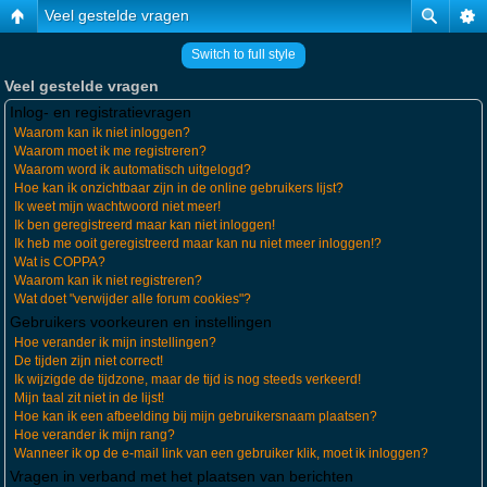
Veel gestelde vragen
Switch to full style
Veel gestelde vragen
Inlog- en registratievragen
Waarom kan ik niet inloggen?
Waarom moet ik me registreren?
Waarom word ik automatisch uitgelogd?
Hoe kan ik onzichtbaar zijn in de online gebruikers lijst?
Ik weet mijn wachtwoord niet meer!
Ik ben geregistreerd maar kan niet inloggen!
Ik heb me ooit geregistreerd maar kan nu niet meer inloggen!?
Wat is COPPA?
Waarom kan ik niet registreren?
Wat doet "verwijder alle forum cookies"?
Gebruikers voorkeuren en instellingen
Hoe verander ik mijn instellingen?
De tijden zijn niet correct!
Ik wijzigde de tijdzone, maar de tijd is nog steeds verkeerd!
Mijn taal zit niet in de lijst!
Hoe kan ik een afbeelding bij mijn gebruikersnaam plaatsen?
Hoe verander ik mijn rang?
Wanneer ik op de e-mail link van een gebruiker klik, moet ik inloggen?
Vragen in verband met het plaatsen van berichten