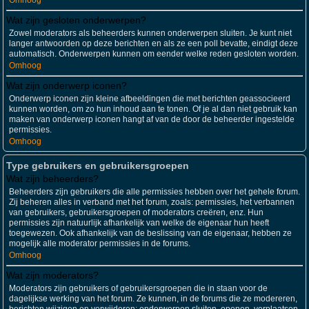
Omhoog
Wat zijn gesloten onderwerpen?
Zowel moderators als beheerders kunnen onderwerpen sluiten. Je kunt niet
langer antwoorden op deze berichten en als ze een poll bevatte, eindigt deze
automatisch. Onderwerpen kunnen om eender welke reden gesloten worden.
Omhoog
Wat zijn onderwerp iconen?
Onderwerp iconen zijn kleine afbeeldingen die met berichten geassocieerd
kunnen worden, om zo hun inhoud aan te tonen. Of je al dan niet gebruik kan
maken van onderwerp iconen hangt af van de door de beheerder ingestelde
permissies.
Omhoog
Type gebruikers en gebruikersgroepen
Wat zijn beheerders?
Beheerders zijn gebruikers die alle permissies hebben over het gehele forum.
Zij beheren alles in verband met het forum, zoals: permissies, het verbannen
van gebruikers, gebruikersgroepen of moderators creëren, enz. Hun
permissies zijn natuurlijk afhankelijk van welke de eigenaar hun heeft
toegewezen. Ook afhankelijk van de beslissing van de eigenaar, hebben ze
mogelijk alle moderator permissies in de forums.
Omhoog
Wat zijn moderators?
Moderators zijn gebruikers of gebruikersgroepen die in staan voor de
dagelijkse werking van het forum. Ze kunnen, in de forums die ze modereren,