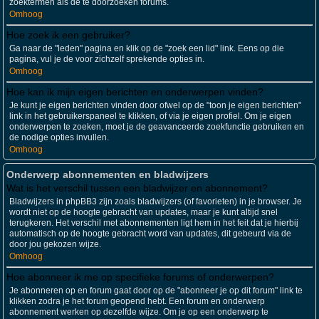
zoektermen als de te doorzoeken forums.
Omhoog
Hoe zoek ik een gebruiker?
Ga naar de "leden" pagina en klik op de "zoek een lid" link. Eens op die
pagina, vul je de voor zichzelf sprekende opties in.
Omhoog
Hoe kan ik mijn eigen berichten en onderwerpen vinden?
Je kunt je eigen berichten vinden door ofwel op de "toon je eigen berichten"
link in het gebruikerspaneel te klikken, of via je eigen profiel. Om je eigen
onderwerpen te zoeken, moet je de geavanceerde zoekfunctie gebruiken en
de nodige opties invullen.
Omhoog
Onderwerp abonnementen en bladwijzers
Wat is het verschil tussen een bladwijzer en abonnement?
Bladwijzers in phpBB3 zijn zoals bladwijzers (of favorieten) in je browser. Je
wordt niet op de hoogte gebracht van updates, maar je kunt altijd snel
terugkeren. Het verschil met abonnementen ligt hem in het feit dat je hierbij
automatisch op de hoogte gebracht word van updates, dit gebeurd via de
door jou gekozen wijze.
Omhoog
Hoe abonneer ik me op specifieke forums of onderwerpen?
Je abonneren op en forum gaat door op de "abonneer je op dit forum" link te
klikken zodra je het forum geopend hebt. Een forum en onderwerp
abonnement werken op dezelfde wijze. Om je op een onderwerp te