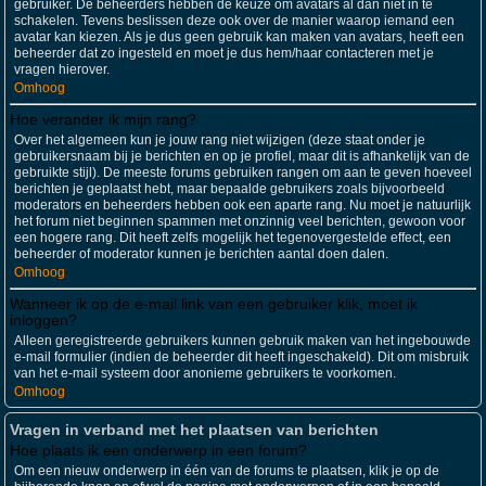
gebruiker. De beheerders hebben de keuze om avatars al dan niet in te
schakelen. Tevens beslissen deze ook over de manier waarop iemand een
avatar kan kiezen. Als je dus geen gebruik kan maken van avatars, heeft een
beheerder dat zo ingesteld en moet je dus hem/haar contacteren met je
vragen hierover.
Omhoog
Hoe verander ik mijn rang?
Over het algemeen kun je jouw rang niet wijzigen (deze staat onder je
gebruikersnaam bij je berichten en op je profiel, maar dit is afhankelijk van de
gebruikte stijl). De meeste forums gebruiken rangen om aan te geven hoeveel
berichten je geplaatst hebt, maar bepaalde gebruikers zoals bijvoorbeeld
moderators en beheerders hebben ook een aparte rang. Nu moet je natuurlijk
het forum niet beginnen spammen met onzinnig veel berichten, gewoon voor
een hogere rang. Dit heeft zelfs mogelijk het tegenovergestelde effect, een
beheerder of moderator kunnen je berichten aantal doen dalen.
Omhoog
Wanneer ik op de e-mail link van een gebruiker klik, moet ik
inloggen?
Alleen geregistreerde gebruikers kunnen gebruik maken van het ingebouwde
e-mail formulier (indien de beheerder dit heeft ingeschakeld). Dit om misbruik
van het e-mail systeem door anonieme gebruikers te voorkomen.
Omhoog
Vragen in verband met het plaatsen van berichten
Hoe plaats ik een onderwerp in een forum?
Om een nieuw onderwerp in één van de forums te plaatsen, klik je op de