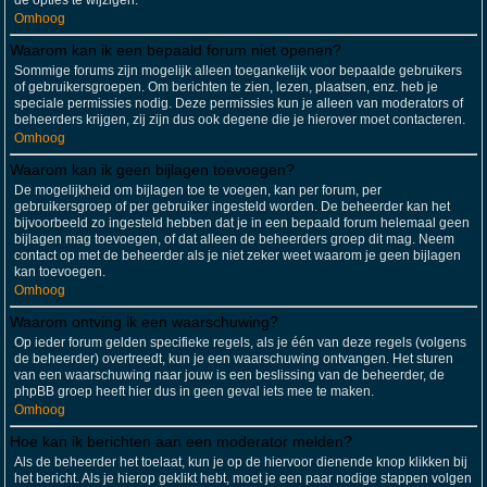
de opties te wijzigen.
Omhoog
Waarom kan ik een bepaald forum niet openen?
Sommige forums zijn mogelijk alleen toegankelijk voor bepaalde gebruikers
of gebruikersgroepen. Om berichten te zien, lezen, plaatsen, enz. heb je
speciale permissies nodig. Deze permissies kun je alleen van moderators of
beheerders krijgen, zij zijn dus ook degene die je hierover moet contacteren.
Omhoog
Waarom kan ik geen bijlagen toevoegen?
De mogelijkheid om bijlagen toe te voegen, kan per forum, per
gebruikersgroep of per gebruiker ingesteld worden. De beheerder kan het
bijvoorbeeld zo ingesteld hebben dat je in een bepaald forum helemaal geen
bijlagen mag toevoegen, of dat alleen de beheerders groep dit mag. Neem
contact op met de beheerder als je niet zeker weet waarom je geen bijlagen
kan toevoegen.
Omhoog
Waarom ontving ik een waarschuwing?
Op ieder forum gelden specifieke regels, als je één van deze regels (volgens
de beheerder) overtreedt, kun je een waarschuwing ontvangen. Het sturen
van een waarschuwing naar jouw is een beslissing van de beheerder, de
phpBB groep heeft hier dus in geen geval iets mee te maken.
Omhoog
Hoe kan ik berichten aan een moderator melden?
Als de beheerder het toelaat, kun je op de hiervoor dienende knop klikken bij
het bericht. Als je hierop geklikt hebt, moet je een paar nodige stappen volgen