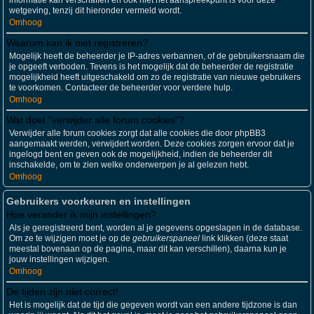
informatie kan verschaffen en ook niet het aanspreekpunt is voor deze
wetgeving, tenzij dit hieronder vermeld wordt.
Omhoog
Waarom kan ik niet registreren?
Mogelijk heeft de beheerder je IP-adres verbannen, of de gebruikersnaam die
je opgeeft verboden. Tevens is het mogelijk dat de beheerder de registratie
mogelijkheid heeft uitgeschakeld om zo de registratie van nieuwe gebruikers
te voorkomen. Contacteer de beheerder voor verdere hulp.
Omhoog
Wat doet "verwijder alle forum cookies"?
Verwijder alle forum cookies zorgt dat alle cookies die door phpBB3
aangemaakt werden, verwijdert worden. Deze cookies zorgen ervoor dat je
ingelogd bent en geven ook de mogelijkheid, indien de beheerder dit
inschakelde, om te zien welke onderwerpen je al gelezen hebt.
Omhoog
Gebruikers voorkeuren en instellingen
Hoe verander ik mijn instellingen?
Als je geregistreerd bent, worden al je gegevens opgeslagen in de database.
Om ze te wijzigen moet je op de
gebruikerspaneel
link klikken (deze staat
meestal bovenaan op de pagina, maar dit kan verschillen), daarna kun je
jouw instellingen wijzigen.
Omhoog
De tijden zijn niet correct!
Het is mogelijk dat de tijd die gegeven wordt van een andere tijdzone is dan