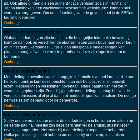
is). Ook afbeeldingen die een authentificatie vereisen zoals in: Hotmail of
Yahoo mailboxen, een wachtwoord beschermde website, enz. kunnen niet
worden weergegeven. Om een afbeelding weer te geven, moet je de BBCode
tag [img] gebruiken.
Omhoog
Wat zijn globale mededelingen?
Globale mededelingen zijn berichten die belangrijke informatie bevatten, je
komt ze dan ook op verschillende plaatsen tegen zoals bovenaan ieder forum
en in het gebruikerspaneel. Of je al dan niet globale mededelingen kan
plaatsen hangt af van de vereiste permissies, deze zijn ingesteld door de
beheerder.
Omhoog
Wat zijn mededelingen?
Mededelingen bevatten vaak belangrijke informatie over het forum dat je aan
het lezen bent, je kunt deze berichten dan ook het best zo snel mogelijk
lezen. Mededelingen verschijnen bovenaan iedere pagina van het forum
waarin ze geplaatst zijn. Zoals bij globale mededelingen, hangt het van de
vereiste permissies af of je al dan niet mededelingen kan plaatsen. De nodige
permissies zijn bepaald door de beheerder.
Omhoog
Wat zijn sticky onderwerpen?
Sticky onderwerpen staan onder de mededelingen in het forum en alleen op
de eerste pagina. Meestal zijn deze berichten vrij belangrijk, dus het lezen
ervan is aangeraden. Net zoals bij mededelingen bepaalt de beheerder
welke permissies je moet hebben om een sticky onderwerp te plaatsen.