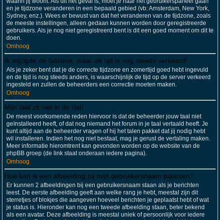
waarin jij woont. Als dit het geval is, moet je naar het gebruikerspaneel gaan
en je tijdzone veranderen in een bepaald gebied (vb: Amsterdam, New York,
Sydney, enz.). Wees er bewust van dat het veranderen van de tijdzone, zoals
de meeste instellingen, alleen gedaan kunnen worden door geregistreerde
gebruikers. Als je nog niet geregistreerd bent is dit een goed moment om dit te
doen.
Omhoog
Ik wijzigde de tijdzone, maar de tijd is nog steeds verkeerd!
Als je zeker bent dat je de correcte tijdzone en zomertijd goed hebt ingevuld
en de tijd is nog steeds anders, is waarschijnlijk de tijd op de server verkeerd
ingesteld en zullen de beheerders een correctie moeten maken.
Omhoog
Mijn taal zit niet in de lijst!
De meest voorkomende reden hiervoor is dat de beheerder jouw taal niet
geïnstalleerd heeft, of dat nog niemand het forum in je taal vertaald heeft. Je
kunt altijd aan de beheerder vragen of hij het talen pakket dat jij nodig hebt
wil installeren. Indien het nog niet bestaat, mag je gerust de vertaling maken.
Meer informatie hieromtrent kan gevonden worden op de website van de
phpBB groep (de link staat onderaan iedere pagina).
Omhoog
Hoe kan ik een afbeelding bij mijn gebruikersnaam plaatsen?
Er kunnen 2 afbeeldingen bij een gebruikersnaam staan als je berichten
leest. De eerste afbeelding geeft aan welke rang je hebt, meestal zijn dit
sterretjes of blokjes die aangeven hoeveel berichten je geplaatst hebt of wat
je status is. Hieronder kan nog een tweede afbeelding staan, beter bekend
als een avatar. Deze afbeelding is meestal uniek of persoonlijk voor iedere