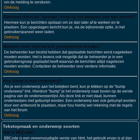
om de melding te versturen.
Omhoog
Waarvoor dient de "opslaan" knop bij het plaatsen van een bericht?
Hiermee kun je berichten opslaan om ze dan later af te werken en te
plaatsen. Een opgeslagen bericht kun je, via de bijhorende optie, in het
gebruikerspaneel weer laden.
Omhoog
Waarom moet mijn bericht goedgekeurd worden?
De beheerder kan beslist hebben dat geplaatste berichten eerst nagekeken
moeten worden. Het is tevens ook mogelijk dat de beheerder je in een
gebruikersgroep geplaatst heeft waarvan de berichten altijd nagelezen
moeten worden. Contacteer de beheerder voor verdere informatie.
Omhoog
Hoe bump ik mijn onderwerp?
Als je een onderwerp aan het bekijken bent, kun je klikken op de "bump
onderwerp" link. Hierdoor "bump" je het onderwerp naar boven op de eerste
pagina van de onderwerpenlijst. Als deze link er niet staat, kunnen
onderwerpen niet gebumpt worden. Een onderwerp kan ook gebumpt worden
door een antwoord te plaatsen, maar hou hierbij wel rekening met de regels
van het forum.
Omhoog
Tekstopmaak en onderwerp soorten
Wat is BBCode?
BBCode is een vereenvoudigde versie van html, het gebruik ervan is al dan