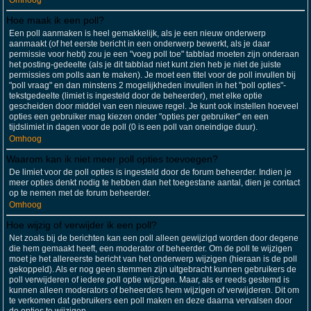
Omhoog
Hoe maak ik een poll?
Een poll aanmaken is heel gemakkelijk, als je een nieuw onderwerp
aanmaakt (of het eerste bericht in een onderwerp bewerkt, als je daar
permissie voor hebt) zou je een "voeg poll toe" tabblad moeten zijn onderaan
het posting-gedeelte (als je dit tabblad niet kunt zien heb je niet de juiste
permissies om polls aan te maken). Je moet een titel voor de poll invullen bij
"poll vraag" en dan minstens 2 mogelijkheden invullen in het "poll opties"-
tekstgedeelte (limiet is ingesteld door de beheerder), met elke optie
gescheiden door middel van een nieuwe regel. Je kunt ook instellen hoeveel
opties een gebruiker mag kiezen onder "opties per gebruiker" en een
tijdslimiet in dagen voor de poll (0 is een poll van oneindige duur).
Omhoog
Waarom kan ik niet meer poll opties toevoegen?
De limiet voor de poll opties is ingesteld door de forum beheerder. Indien je
meer opties denkt nodig te hebben dan het toegestane aantal, dien je contact
op te nemen met de forum beheerder.
Omhoog
Hoe wijzig of verwijder ik een poll?
Net zoals bij de berichten kan een poll alleen gewijzigd worden door degene
die hem gemaakt heeft, een moderator of beheerder. Om de poll te wijzigen
moet je het allereerste bericht van het onderwerp wijzigen (hieraan is de poll
gekoppeld). Als er nog geen stemmen zijn uitgebracht kunnen gebruikers de
poll verwijderen of iedere poll optie wijzigen. Maar, als er reeds gestemd is
kunnen alleen moderators of beheerders hem wijzigen of verwijderen. Dit om
te verkomen dat gebruikers een poll maken en deze daarna vervalsen door