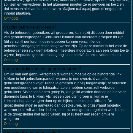
berichten wijzigen en verwijderen; onderwerpen sluiten, openen, verplaatsen,
splitsen en verwijderen. In het algemeen moeten ze er gewoon op toe zien
dat mensen niet van het onderwerp afwijken (
off-topic
) gaan of ongepaste
inhoud plaatsen.
Omhoog
Wat zijn gebruikersgroepen?
Als de beheerder gebruikers wil groeperen, kan hij/zij dit doen door middel
van gebruikersgroepen. Gebruikers kunnen van meerdere groepen lid zijn
(dit verschilt per forum), deze groepen kunnen verschillende
permissies/toegangsrechten toegewezen zijn. Op deze manier is het voor de
beheerder een stuk gemakkelijker meerdere moderators aan een forum toe te
wijzen, bepaalde gebruikers toegang tot een privé forum te verlenen, enz.
Omhoog
Hoe word ik lid van een gebruikersgroep?
Om lid van een gebruikersgroep te worden, moet je op de bijhorende link
klikken in het gebruikerspaneel, waarna je een overzicht van alle
gebruikersgroepen krijgt. Niet alle groepen zijn vrij toegankelijk, ze vereisen
een goedkeuring van je lidmaatschap en hebben soms zelf verborgen
gebruikers. Als het een open groep is, kun je lid worden door op de hiervoor
dienende knop te klikken. Als het een gesloten groep is, kun je je
lidmaatschap aanvragen door op de bijhorende knop te klikken. De
groepsleider moet je aanvraag dan goedkeuren, hij of zij vraagt mogelijk
waarom je lid wil worden. Indien je niet tot een groep toegelaten wordt, moet
je de groepsleider niet lastig vallen, hij of zij heeft een reden om je te
weigeren.
Omhoog
Hoe word ik een groepsleider?