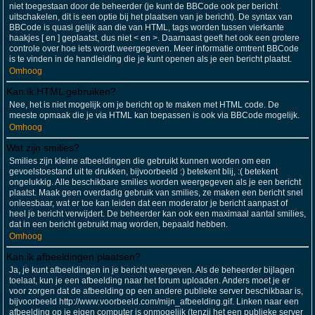
niet toegestaan door de beheerder (je kunt de BBCode ook per bericht
uitschakelen, dit is een optie bij het plaatsen van je bericht). De syntax van
BBCode is quasi gelijk aan die van HTML, tags worden tussen vierkante
haakjes [ en ] geplaatst, dus niet < en >. Daarnaast geeft het ook een grotere
controle over hoe iets wordt weergegeven. Meer informatie omtrent BBCode
is te vinden in de handleiding die je kunt openen als je een bericht plaatst.
Omhoog
Kan ik HTML gebruiken?
Nee, het is niet mogelijk om je bericht op te maken met HTML code. De
meeste opmaak die je via HTML kan toepassen is ook via BBCode mogelijk.
Omhoog
Wat zijn smilies?
Smilies zijn kleine afbeeldingen die gebruikt kunnen worden om een
gevoelstoestand uit te drukken, bijvoorbeeld :) betekent blij, :( betekent
ongelukkig. Alle beschikbare smilies worden weergegeven als je een bericht
plaatst. Maak geen overdadig gebruik van smilies, ze maken een bericht snel
onleesbaar, wat er toe kan leiden dat een moderator je bericht aanpast of
heel je bericht verwijdert. De beheerder kan ook een maximaal aantal smilies,
dat in een bericht gebruikt mag worden, bepaald hebben.
Omhoog
Kan ik afbeeldingen plaatsen?
Ja, je kunt afbeeldingen in je bericht weergeven. Als de beheerder bijlagen
toelaat, kun je een afbeelding naar het forum uploaden. Anders moet je er
voor zorgen dat de afbeelding op een andere publieke server beschikbaar is,
bijvoorbeeld http://www.voorbeeld.com/mijn_afbeelding.gif. Linken naar een
afbeelding op je eigen computer is onmogelijk (tenzij het een publieke server