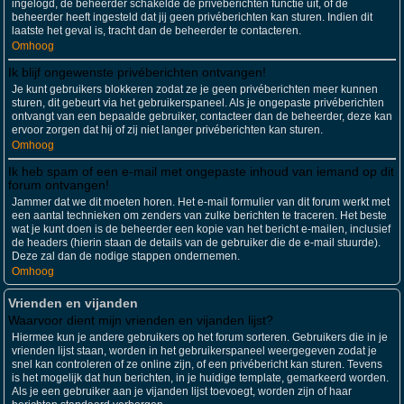
ingelogd, de beheerder schakelde de privéberichten functie uit, of de
beheerder heeft ingesteld dat jij geen privéberichten kan sturen. Indien dit
laatste het geval is, tracht dan de beheerder te contacteren.
Omhoog
Ik blijf ongewenste privéberichten ontvangen!
Je kunt gebruikers blokkeren zodat ze je geen privéberichten meer kunnen
sturen, dit gebeurt via het gebruikerspaneel. Als je ongepaste privéberichten
ontvangt van een bepaalde gebruiker, contacteer dan de beheerder, deze kan
ervoor zorgen dat hij of zij niet langer privéberichten kan sturen.
Omhoog
Ik heb spam of een e-mail met ongepaste inhoud van iemand op dit
forum ontvangen!
Jammer dat we dit moeten horen. Het e-mail formulier van dit forum werkt met
een aantal technieken om zenders van zulke berichten te traceren. Het beste
wat je kunt doen is de beheerder een kopie van het bericht e-mailen, inclusief
de headers (hierin staan de details van de gebruiker die de e-mail stuurde).
Deze zal dan de nodige stappen ondernemen.
Omhoog
Vrienden en vijanden
Waarvoor dient mijn vrienden en vijanden lijst?
Hiermee kun je andere gebruikers op het forum sorteren. Gebruikers die in je
vrienden lijst staan, worden in het gebruikerspaneel weergegeven zodat je
snel kan controleren of ze online zijn, of een privébericht kan sturen. Tevens
is het mogelijk dat hun berichten, in je huidige template, gemarkeerd worden.
Als je een gebruiker aan je vijanden lijst toevoegt, worden zijn of haar