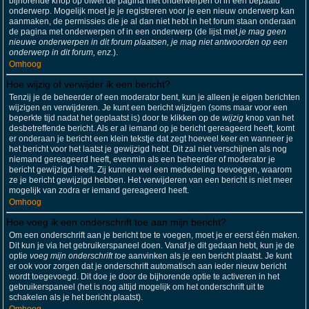
bijhorende knop op ofwel de pagina met onderwerpen of in een bepaald
onderwerp. Mogelijk moet je je registreren voor je een nieuw onderwerp kan
aanmaken, de permissies die je al dan niet hebt in het forum staan onderaan
de pagina met onderwerpen of in een onderwerp (de lijst met
je mag geen
nieuwe onderwerpen in dit forum plaatsen, je mag niet antwoorden op een
onderwerp in dit forum, enz.
).
Omhoog
Hoe wijzig of verwijder ik een bericht?
Tenzij je de beheerder of een moderator bent, kun je alleen je eigen berichten
wijzigen en verwijderen. Je kunt een bericht wijzigen (soms maar voor een
beperkte tijd nadat het geplaatst is) door te klikken op de
wijzig
knop van het
desbetreffende bericht. Als er al iemand op je bericht gereageerd heeft, komt
er onderaan je bericht een klein tekstje dat zegt hoeveel keer en wanneer je
het bericht voor het laatst je gewijzigd hebt. Dit zal niet verschijnen als nog
niemand gereageerd heeft, evenmin als een beheerder of moderator je
bericht gewijzigd heeft. Zij kunnen wel een mededeling toevoegen, waarom
ze je bericht gewijzigd hebben. Het verwijderen van een bericht is niet meer
mogelijk van zodra er iemand gereageerd heeft.
Omhoog
Hoe voeg ik een onderschrift toe aan mijn bericht?
Om een onderschrift aan je bericht toe te voegen, moet je er eerst één maken.
Dit kun je via het gebruikerspaneel doen. Vanaf je dit gedaan hebt, kun je de
optie
voeg mijn onderschrift toe
aanvinken als je een bericht plaatst. Je kunt
er ook voor zorgen dat je onderschrift automatisch aan ieder nieuw bericht
wordt toegevoegd. Dit doe je door de bijhorende optie te activeren in het
gebruikerspaneel (het is nog altijd mogelijk om het onderschrift uit te
schakelen als je het bericht plaatst).