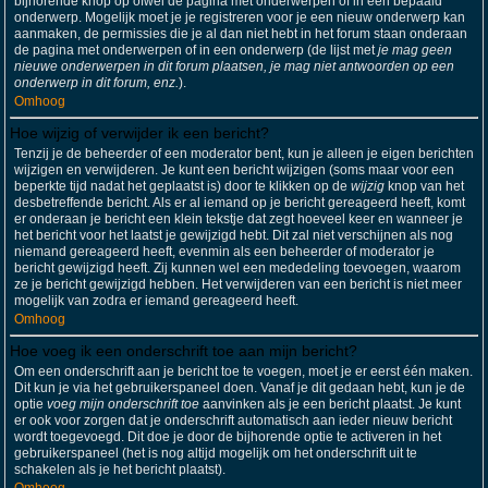
bijhorende knop op ofwel de pagina met onderwerpen of in een bepaald
onderwerp. Mogelijk moet je je registreren voor je een nieuw onderwerp kan
aanmaken, de permissies die je al dan niet hebt in het forum staan onderaan
de pagina met onderwerpen of in een onderwerp (de lijst met
je mag geen
nieuwe onderwerpen in dit forum plaatsen, je mag niet antwoorden op een
onderwerp in dit forum, enz.
).
Omhoog
Hoe wijzig of verwijder ik een bericht?
Tenzij je de beheerder of een moderator bent, kun je alleen je eigen berichten
wijzigen en verwijderen. Je kunt een bericht wijzigen (soms maar voor een
beperkte tijd nadat het geplaatst is) door te klikken op de
wijzig
knop van het
desbetreffende bericht. Als er al iemand op je bericht gereageerd heeft, komt
er onderaan je bericht een klein tekstje dat zegt hoeveel keer en wanneer je
het bericht voor het laatst je gewijzigd hebt. Dit zal niet verschijnen als nog
niemand gereageerd heeft, evenmin als een beheerder of moderator je
bericht gewijzigd heeft. Zij kunnen wel een mededeling toevoegen, waarom
ze je bericht gewijzigd hebben. Het verwijderen van een bericht is niet meer
mogelijk van zodra er iemand gereageerd heeft.
Omhoog
Hoe voeg ik een onderschrift toe aan mijn bericht?
Om een onderschrift aan je bericht toe te voegen, moet je er eerst één maken.
Dit kun je via het gebruikerspaneel doen. Vanaf je dit gedaan hebt, kun je de
optie
voeg mijn onderschrift toe
aanvinken als je een bericht plaatst. Je kunt
er ook voor zorgen dat je onderschrift automatisch aan ieder nieuw bericht
wordt toegevoegd. Dit doe je door de bijhorende optie te activeren in het
gebruikerspaneel (het is nog altijd mogelijk om het onderschrift uit te
schakelen als je het bericht plaatst).