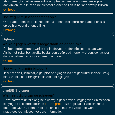
abonneren, kan ofwel een antwoord plaatsen en de abonnementsoptie
aanvinken, of je kunt op de hiervoor dienende link in het onderwerp klikken.
Omhoog
Hoe zeg ik mijn abonnement op?
Om je abonnement op te zeggen, ga je naar het gebruikerspaneel en klik je
op de hier voor dienende links.
Omhoog
Bijlagen
Welke bijlagen worden toegestaan op dit forum?
De beheerder bepaalt welke bestandstypes al dan niet toegestaan worden.
Als je niet zeker bent welke bestanden geüpload mogen worden, contacteer
dan de beheerder voor verdere informatie.
Omhoog
Hoe vind ik al mijn bijlagen?
Je vindt een lijst met al je geüploade bijlagen via het gebruikerspaneel, volg
hier de links naar het gedeelte omtrent bijlagen.
Omhoog
phpBB 3 vragen
Wie heeft dit forum geschreven?
Deze software (in zijn originele vorm) is geschreven, vrijgegeven en met een
copyright beschermd door de
phpBB groep
. De applicatie is beschikbaar
onder de GNU General Public License en mag vrij verspreid worden,
raadpleeg de link voor verdere informatie.