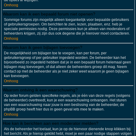
de opties te wijzigen.
Omhoog
Waarom kan ik een bepaald forum niet openen?
Sommige forums zijn mogelijk alleen toegankelijk voor bepaalde gebruikers
of gebruikersgroepen. Om berichten te zien, lezen, plaatsen, enz. heb je
speciale permissies nodig. Deze permissies kun je alleen van moderators of
beheerders krijgen, zij zijn dus ook degene die je hierover moet contacteren.
Omhoog
Waarom kan ik geen bijlagen toevoegen?
De mogelijkheid om bijlagen toe te voegen, kan per forum, per
gebruikersgroep of per gebruiker ingesteld worden. De beheerder kan het
bijvoorbeeld zo ingesteld hebben dat je in een bepaald forum helemaal geen
bijlagen mag toevoegen, of dat alleen de beheerders groep dit mag. Neem
contact op met de beheerder als je niet zeker weet waarom je geen bijlagen
kan toevoegen.
Omhoog
Waarom ontving ik een waarschuwing?
Op ieder forum gelden specifieke regels, als je één van deze regels (volgens
de beheerder) overtreedt, kun je een waarschuwing ontvangen. Het sturen
van een waarschuwing naar jouw is een beslissing van de beheerder, de
phpBB groep heeft hier dus in geen geval iets mee te maken.
Omhoog
Hoe kan ik berichten aan een moderator melden?
Als de beheerder het toelaat, kun je op de hiervoor dienende knop klikken bij
het bericht. Als je hierop geklikt hebt, moet je een paar nodige stappen volgen