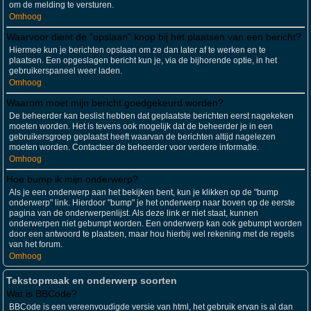
om de melding te versturen.
Omhoog
Waarvoor dient de "opslaan" knop bij het plaatsen van een bericht?
Hiermee kun je berichten opslaan om ze dan later af te werken en te
plaatsen. Een opgeslagen bericht kun je, via de bijhorende optie, in het
gebruikerspaneel weer laden.
Omhoog
Waarom moet mijn bericht goedgekeurd worden?
De beheerder kan beslist hebben dat geplaatste berichten eerst nagekeken
moeten worden. Het is tevens ook mogelijk dat de beheerder je in een
gebruikersgroep geplaatst heeft waarvan de berichten altijd nagelezen
moeten worden. Contacteer de beheerder voor verdere informatie.
Omhoog
Hoe bump ik mijn onderwerp?
Als je een onderwerp aan het bekijken bent, kun je klikken op de "bump
onderwerp" link. Hierdoor "bump" je het onderwerp naar boven op de eerste
pagina van de onderwerpenlijst. Als deze link er niet staat, kunnen
onderwerpen niet gebumpt worden. Een onderwerp kan ook gebumpt worden
door een antwoord te plaatsen, maar hou hierbij wel rekening met de regels
van het forum.
Omhoog
Tekstopmaak en onderwerp soorten
Wat is BBCode?
BBCode is een vereenvoudigde versie van html, het gebruik ervan is al dan