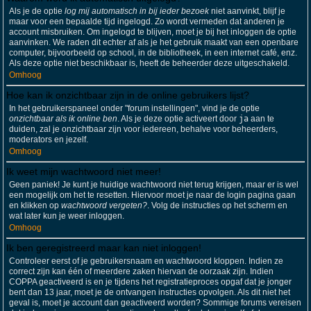
Als je de optie
log mij automatisch in bij ieder bezoek
niet aanvinkt, blijf je
maar voor een bepaalde tijd ingelogd. Zo wordt vermeden dat anderen je
account misbruiken. Om ingelogd te blijven, moet je bij het inloggen de optie
aanvinken. We raden dit echter af als je het gebruik maakt van een openbare
computer, bijvoorbeeld op school, in de bibliotheek, in een internet café, enz.
Als deze optie niet beschikbaar is, heeft de beheerder deze uitgeschakeld.
Omhoog
Hoe kan ik onzichtbaar zijn in de online gebruikers lijst?
In het gebruikerspaneel onder "forum instellingen", vind je de optie
onzichtbaar als ik online ben
. Als je deze optie activeert door
ja
aan te
duiden, zal je onzichtbaar zijn voor iedereen, behalve voor beheerders,
moderators en jezelf.
Omhoog
Ik weet mijn wachtwoord niet meer!
Geen paniek! Je kunt je huidige wachtwoord niet terug krijgen, maar er is wel
een mogelijk om het te resetten. Hiervoor moet je naar de login pagina gaan
en klikken op
wachtwoord vergeten?
. Volg de instructies op het scherm en
wat later kun je weer inloggen.
Omhoog
Ik ben geregistreerd maar kan niet inloggen!
Controleer eerst of je gebruikersnaam en wachtwoord kloppen. Indien ze
correct zijn kan één of meerdere zaken hiervan de oorzaak zijn. Indien
COPPA geactiveerd is en je tijdens het registratieproces opgaf dat je jonger
bent dan 13 jaar, moet je de ontvangen instructies opvolgen. Als dit niet het
geval is, moet je account dan geactiveerd worden? Sommige forums vereisen