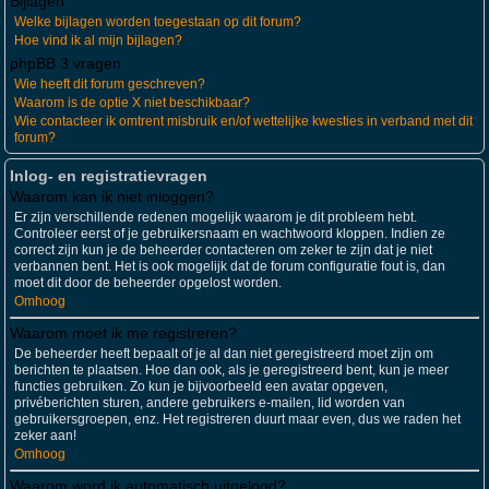
Bijlagen
Welke bijlagen worden toegestaan op dit forum?
Hoe vind ik al mijn bijlagen?
phpBB 3 vragen
Wie heeft dit forum geschreven?
Waarom is de optie X niet beschikbaar?
Wie contacteer ik omtrent misbruik en/of wettelijke kwesties in verband met dit
forum?
Inlog- en registratievragen
Waarom kan ik niet inloggen?
Er zijn verschillende redenen mogelijk waarom je dit probleem hebt.
Controleer eerst of je gebruikersnaam en wachtwoord kloppen. Indien ze
correct zijn kun je de beheerder contacteren om zeker te zijn dat je niet
verbannen bent. Het is ook mogelijk dat de forum configuratie fout is, dan
moet dit door de beheerder opgelost worden.
Omhoog
Waarom moet ik me registreren?
De beheerder heeft bepaalt of je al dan niet geregistreerd moet zijn om
berichten te plaatsen. Hoe dan ook, als je geregistreerd bent, kun je meer
functies gebruiken. Zo kun je bijvoorbeeld een avatar opgeven,
privéberichten sturen, andere gebruikers e-mailen, lid worden van
gebruikersgroepen, enz. Het registreren duurt maar even, dus we raden het
zeker aan!
Omhoog
Waarom word ik automatisch uitgelogd?