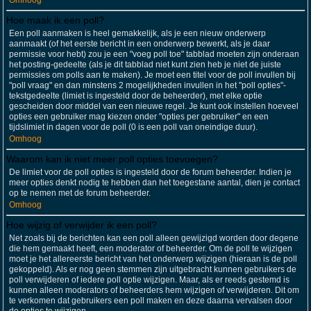
Omhoog
Hoe maak ik een poll?
Een poll aanmaken is heel gemakkelijk, als je een nieuw onderwerp
aanmaakt (of het eerste bericht in een onderwerp bewerkt, als je daar
permissie voor hebt) zou je een "voeg poll toe" tabblad moeten zijn onderaan
het posting-gedeelte (als je dit tabblad niet kunt zien heb je niet de juiste
permissies om polls aan te maken). Je moet een titel voor de poll invullen bij
"poll vraag" en dan minstens 2 mogelijkheden invullen in het "poll opties"-
tekstgedeelte (limiet is ingesteld door de beheerder), met elke optie
gescheiden door middel van een nieuwe regel. Je kunt ook instellen hoeveel
opties een gebruiker mag kiezen onder "opties per gebruiker" en een
tijdslimiet in dagen voor de poll (0 is een poll van oneindige duur).
Omhoog
Waarom kan ik niet meer poll opties toevoegen?
De limiet voor de poll opties is ingesteld door de forum beheerder. Indien je
meer opties denkt nodig te hebben dan het toegestane aantal, dien je contact
op te nemen met de forum beheerder.
Omhoog
Hoe wijzig of verwijder ik een poll?
Net zoals bij de berichten kan een poll alleen gewijzigd worden door degene
die hem gemaakt heeft, een moderator of beheerder. Om de poll te wijzigen
moet je het allereerste bericht van het onderwerp wijzigen (hieraan is de poll
gekoppeld). Als er nog geen stemmen zijn uitgebracht kunnen gebruikers de
poll verwijderen of iedere poll optie wijzigen. Maar, als er reeds gestemd is
kunnen alleen moderators of beheerders hem wijzigen of verwijderen. Dit om
te verkomen dat gebruikers een poll maken en deze daarna vervalsen door