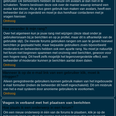
gebruiker. De beheerders hebben de keuze om avatars al dan niet in te
schakelen. Tevens beslissen deze ook over de manier waarop iemand een
avatar kan kiezen. Als je dus geen gebruik kan maken van avatars, heeft een
beheerder dat zo ingesteld en moet je dus hem/haar contacteren met je
vragen hierover.
Omhoog
Hoe verander ik mijn rang?
Over het algemeen kun je jouw rang niet wijzigen (deze staat onder je
gebruikersnaam bij je berichten en op je profiel, maar dit is afhankelijk van de
gebruikte stijl). De meeste forums gebruiken rangen om aan te geven hoeveel
berichten je geplaatst hebt, maar bepaalde gebruikers zoals bijvoorbeeld
moderators en beheerders hebben ook een aparte rang. Nu moet je natuurlijk
het forum niet beginnen spammen met onzinnig veel berichten, gewoon voor
een hogere rang. Dit heeft zelfs mogelijk het tegenovergestelde effect, een
beheerder of moderator kunnen je berichten aantal doen dalen.
Omhoog
Wanneer ik op de e-mail link van een gebruiker klik, moet ik
inloggen?
Alleen geregistreerde gebruikers kunnen gebruik maken van het ingebouwde
e-mail formulier (indien de beheerder dit heeft ingeschakeld). Dit om misbruik
van het e-mail systeem door anonieme gebruikers te voorkomen.
Omhoog
Vragen in verband met het plaatsen van berichten
Hoe plaats ik een onderwerp in een forum?
Om een nieuw onderwerp in één van de forums te plaatsen, klik je op de