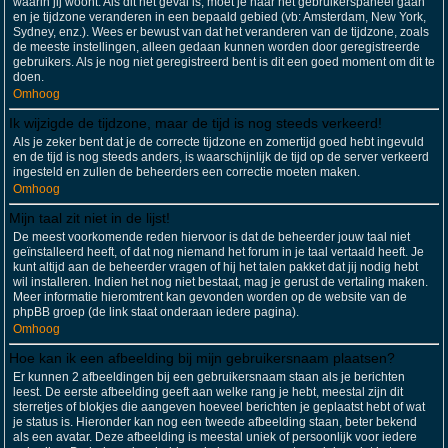
waarin jij woont. Als dit het geval is, moet je naar het gebruikerspaneel gaan
en je tijdzone veranderen in een bepaald gebied (vb: Amsterdam, New York,
Sydney, enz.). Wees er bewust van dat het veranderen van de tijdzone, zoals
de meeste instellingen, alleen gedaan kunnen worden door geregistreerde
gebruikers. Als je nog niet geregistreerd bent is dit een goed moment om dit te
doen.
Omhoog
Ik wijzigde de tijdzone, maar de tijd is nog steeds verkeerd!
Als je zeker bent dat je de correcte tijdzone en zomertijd goed hebt ingevuld
en de tijd is nog steeds anders, is waarschijnlijk de tijd op de server verkeerd
ingesteld en zullen de beheerders een correctie moeten maken.
Omhoog
Mijn taal zit niet in de lijst!
De meest voorkomende reden hiervoor is dat de beheerder jouw taal niet
geïnstalleerd heeft, of dat nog niemand het forum in je taal vertaald heeft. Je
kunt altijd aan de beheerder vragen of hij het talen pakket dat jij nodig hebt
wil installeren. Indien het nog niet bestaat, mag je gerust de vertaling maken.
Meer informatie hieromtrent kan gevonden worden op de website van de
phpBB groep (de link staat onderaan iedere pagina).
Omhoog
Hoe kan ik een afbeelding bij mijn gebruikersnaam plaatsen?
Er kunnen 2 afbeeldingen bij een gebruikersnaam staan als je berichten
leest. De eerste afbeelding geeft aan welke rang je hebt, meestal zijn dit
sterretjes of blokjes die aangeven hoeveel berichten je geplaatst hebt of wat
je status is. Hieronder kan nog een tweede afbeelding staan, beter bekend
als een avatar. Deze afbeelding is meestal uniek of persoonlijk voor iedere