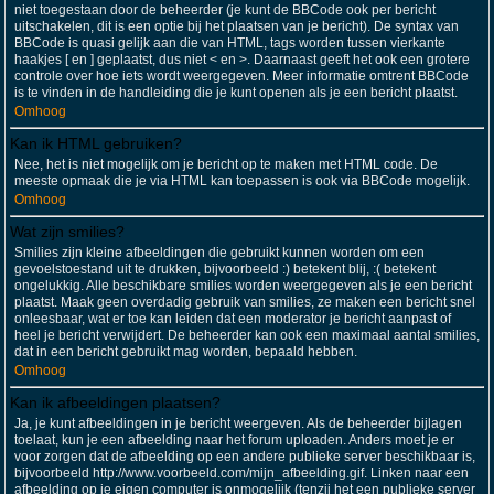
niet toegestaan door de beheerder (je kunt de BBCode ook per bericht
uitschakelen, dit is een optie bij het plaatsen van je bericht). De syntax van
BBCode is quasi gelijk aan die van HTML, tags worden tussen vierkante
haakjes [ en ] geplaatst, dus niet < en >. Daarnaast geeft het ook een grotere
controle over hoe iets wordt weergegeven. Meer informatie omtrent BBCode
is te vinden in de handleiding die je kunt openen als je een bericht plaatst.
Omhoog
Kan ik HTML gebruiken?
Nee, het is niet mogelijk om je bericht op te maken met HTML code. De
meeste opmaak die je via HTML kan toepassen is ook via BBCode mogelijk.
Omhoog
Wat zijn smilies?
Smilies zijn kleine afbeeldingen die gebruikt kunnen worden om een
gevoelstoestand uit te drukken, bijvoorbeeld :) betekent blij, :( betekent
ongelukkig. Alle beschikbare smilies worden weergegeven als je een bericht
plaatst. Maak geen overdadig gebruik van smilies, ze maken een bericht snel
onleesbaar, wat er toe kan leiden dat een moderator je bericht aanpast of
heel je bericht verwijdert. De beheerder kan ook een maximaal aantal smilies,
dat in een bericht gebruikt mag worden, bepaald hebben.
Omhoog
Kan ik afbeeldingen plaatsen?
Ja, je kunt afbeeldingen in je bericht weergeven. Als de beheerder bijlagen
toelaat, kun je een afbeelding naar het forum uploaden. Anders moet je er
voor zorgen dat de afbeelding op een andere publieke server beschikbaar is,
bijvoorbeeld http://www.voorbeeld.com/mijn_afbeelding.gif. Linken naar een
afbeelding op je eigen computer is onmogelijk (tenzij het een publieke server