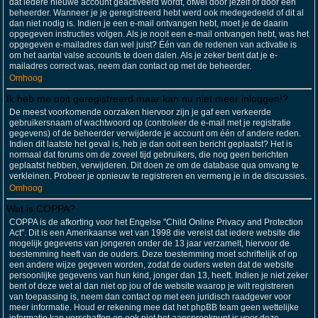
dat iedere nieuwe account geactiveerd wordt, ofwel door jezelf of door een
beheerder. Wanneer je je geregistreerd hebt werd ook medegedeeld of dit al
dan niet nodig is. Indien je een e-mail ontvangen hebt, moet je de daarin
opgegeven instructies volgen. Als je nooit een e-mail ontvangen hebt, was het
opgegeven e-mailadres dan wel juist? Één van de redenen van activatie is
om het aantal valse accounts te doen dalen. Als je zeker bent dat je e-
mailadres correct was, neem dan contact op met de beheerder.
Omhoog
Ik heb me ooit geregistreerd maar kan nu niet meer inloggen!?
De meest voorkomende oorzaken hiervoor zijn je gaf een verkeerde
gebruikersnaam of wachtwoord op (controleer de e-mail met je registratie
gegevens) of de beheerder verwijderde je account om één of andere reden.
Indien dit laatste het geval is, heb je dan ooit een bericht geplaatst? Het is
normaal dat forums om de zoveel tijd gebruikers, die nog geen berichten
geplaatst hebben, verwijderen. Dit doen ze om de database qua omvang te
verkleinen. Probeer je opnieuw te registreren en vermeng je in de discussies.
Omhoog
Wat is COPPA?
COPPA is de afkorting voor het Engelse "Child Online Privacy and Protection
Act". Dit is een Amerikaanse wet van 1998 die vereist dat iedere website die
mogelijk gegevens van jongeren onder de 13 jaar verzamelt, hiervoor de
toestemming heeft van de ouders. Deze toestemming moet schriftelijk of op
een andere wijze gegeven worden, zodat de ouders weten dat de website
persoonlijke gegevens van hun kind, jonger dan 13, heeft. Indien je niet zeker
bent of deze wet al dan niet op jou of de website waarop je wilt registreren
van toepassing is, neem dan contact op met een juridisch raadgever voor
meer informatie. Houd er rekening mee dat het phpBB team geen wettelijke