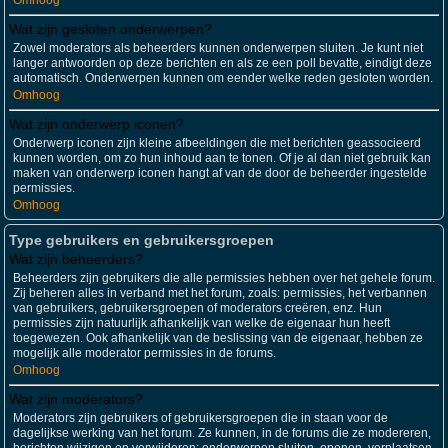
Omhoog
Wat zijn gesloten onderwerpen?
Zowel moderators als beheerders kunnen onderwerpen sluiten. Je kunt niet
langer antwoorden op deze berichten en als ze een poll bevatte, eindigt deze
automatisch. Onderwerpen kunnen om eender welke reden gesloten worden.
Omhoog
Wat zijn onderwerp iconen?
Onderwerp iconen zijn kleine afbeeldingen die met berichten geassocieerd
kunnen worden, om zo hun inhoud aan te tonen. Of je al dan niet gebruik kan
maken van onderwerp iconen hangt af van de door de beheerder ingestelde
permissies.
Omhoog
Type gebruikers en gebruikersgroepen
Wat zijn beheerders?
Beheerders zijn gebruikers die alle permissies hebben over het gehele forum.
Zij beheren alles in verband met het forum, zoals: permissies, het verbannen
van gebruikers, gebruikersgroepen of moderators creëren, enz. Hun
permissies zijn natuurlijk afhankelijk van welke de eigenaar hun heeft
toegewezen. Ook afhankelijk van de beslissing van de eigenaar, hebben ze
mogelijk alle moderator permissies in de forums.
Omhoog
Wat zijn moderators?
Moderators zijn gebruikers of gebruikersgroepen die in staan voor de
dagelijkse werking van het forum. Ze kunnen, in de forums die ze modereren,