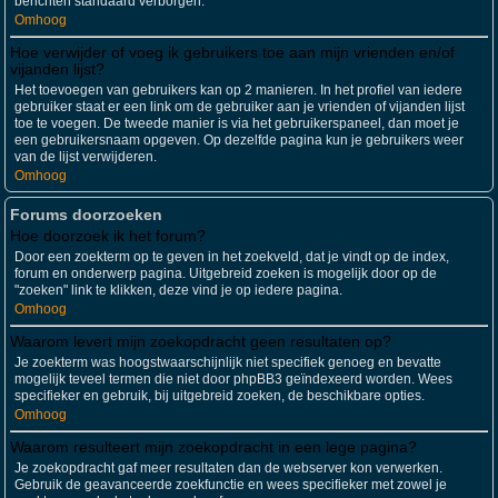
berichten standaard verborgen.
Omhoog
Hoe verwijder of voeg ik gebruikers toe aan mijn vrienden en/of
vijanden lijst?
Het toevoegen van gebruikers kan op 2 manieren. In het profiel van iedere
gebruiker staat er een link om de gebruiker aan je vrienden of vijanden lijst
toe te voegen. De tweede manier is via het gebruikerspaneel, dan moet je
een gebruikersnaam opgeven. Op dezelfde pagina kun je gebruikers weer
van de lijst verwijderen.
Omhoog
Forums doorzoeken
Hoe doorzoek ik het forum?
Door een zoekterm op te geven in het zoekveld, dat je vindt op de index,
forum en onderwerp pagina. Uitgebreid zoeken is mogelijk door op de
"zoeken" link te klikken, deze vind je op iedere pagina.
Omhoog
Waarom levert mijn zoekopdracht geen resultaten op?
Je zoekterm was hoogstwaarschijnlijk niet specifiek genoeg en bevatte
mogelijk teveel termen die niet door phpBB3 geïndexeerd worden. Wees
specifieker en gebruik, bij uitgebreid zoeken, de beschikbare opties.
Omhoog
Waarom resulteert mijn zoekopdracht in een lege pagina?
Je zoekopdracht gaf meer resultaten dan de webserver kon verwerken.
Gebruik de geavanceerde zoekfunctie en wees specifieker met zowel je