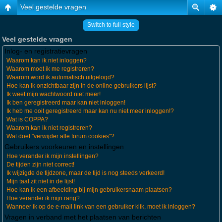
Veel gestelde vragen
Switch to full style
Veel gestelde vragen
Inlog- en registratievragen
Waarom kan ik niet inloggen?
Waarom moet ik me registreren?
Waarom word ik automatisch uitgelogd?
Hoe kan ik onzichtbaar zijn in de online gebruikers lijst?
Ik weet mijn wachtwoord niet meer!
Ik ben geregistreerd maar kan niet inloggen!
Ik heb me ooit geregistreerd maar kan nu niet meer inloggen!?
Wat is COPPA?
Waarom kan ik niet registreren?
Wat doet "verwijder alle forum cookies"?
Gebruikers voorkeuren en instellingen
Hoe verander ik mijn instellingen?
De tijden zijn niet correct!
Ik wijzigde de tijdzone, maar de tijd is nog steeds verkeerd!
Mijn taal zit niet in de lijst!
Hoe kan ik een afbeelding bij mijn gebruikersnaam plaatsen?
Hoe verander ik mijn rang?
Wanneer ik op de e-mail link van een gebruiker klik, moet ik inloggen?
Vragen in verband met het plaatsen van berichten