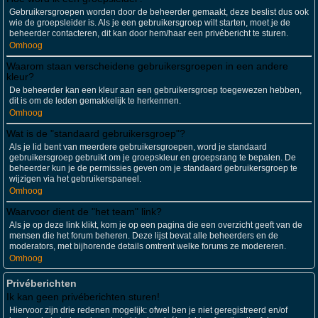
Gebruikersgroepen worden door de beheerder gemaakt, deze beslist dus ook
wie de groepsleider is. Als je een gebruikersgroep wilt starten, moet je de
beheerder contacteren, dit kan door hem/haar een privébericht te sturen.
Omhoog
Waarom staan verscheidene gebruikersgroepen in een andere
kleur?
De beheerder kan een kleur aan een gebruikersgroep toegewezen hebben,
dit is om de leden gemakkelijk te herkennen.
Omhoog
Wat is de "standaard gebruikersgroep"?
Als je lid bent van meerdere gebruikersgroepen, word je standaard
gebruikersgroep gebruikt om je groepskleur en groepsrang te bepalen. De
beheerder kun je de permissies geven om je standaard gebruikersgroep te
wijzigen via het gebruikerspaneel.
Omhoog
Waarvoor dient de "het team" link?
Als je op deze link klikt, kom je op een pagina die een overzicht geeft van de
mensen die het forum beheren. Deze lijst bevat alle beheerders en de
moderators, met bijhorende details omtrent welke forums ze modereren.
Omhoog
Privéberichten
Ik kan geen privéberichten sturen!
Hiervoor zijn drie redenen mogelijk: ofwel ben je niet geregistreerd en/of