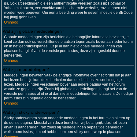
is). Ook afbeeldingen die een authentificatie vereisen zoals in: Hotmail of
Yahoo mailboxen, een wachtwoord beschermde website, enz. kunnen niet
worden weergegeven. Om een afbeelding weer te geven, moet je de BBCode
tag [img] gebruiken.
Omhoog
Wat zijn globale mededelingen?
Globale mededelingen zijn berichten die belangrijke informatie bevatten, je
komt ze dan ook op verschillende plaatsen tegen zoals bovenaan ieder forum
en in het gebruikerspaneel. Of je al dan niet globale mededelingen kan
plaatsen hangt af van de vereiste permissies, deze zijn ingesteld door de
beheerder.
Omhoog
Wat zijn mededelingen?
Mededelingen bevatten vaak belangrijke informatie over het forum dat je aan
het lezen bent, je kunt deze berichten dan ook het best zo snel mogelijk
lezen. Mededelingen verschijnen bovenaan iedere pagina van het forum
waarin ze geplaatst zijn. Zoals bij globale mededelingen, hangt het van de
vereiste permissies af of je al dan niet mededelingen kan plaatsen. De nodige
permissies zijn bepaald door de beheerder.
Omhoog
Wat zijn sticky onderwerpen?
Sticky onderwerpen staan onder de mededelingen in het forum en alleen op
de eerste pagina. Meestal zijn deze berichten vrij belangrijk, dus het lezen
ervan is aangeraden. Net zoals bij mededelingen bepaalt de beheerder
welke permissies je moet hebben om een sticky onderwerp te plaatsen.