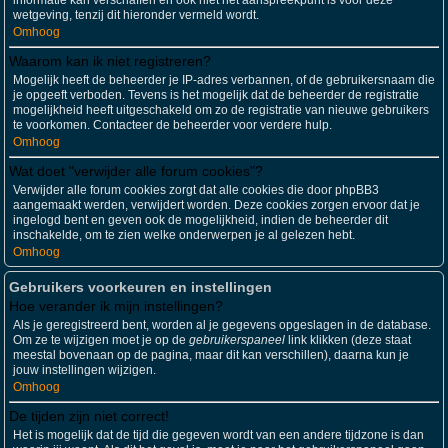
informatie kan verschaffen en ook niet het aanspreekpunt is voor deze
wetgeving, tenzij dit hieronder vermeld wordt.
Omhoog
Waarom kan ik niet registreren?
Mogelijk heeft de beheerder je IP-adres verbannen, of de gebruikersnaam die
je opgeeft verboden. Tevens is het mogelijk dat de beheerder de registratie
mogelijkheid heeft uitgeschakeld om zo de registratie van nieuwe gebruikers
te voorkomen. Contacteer de beheerder voor verdere hulp.
Omhoog
Wat doet "verwijder alle forum cookies"?
Verwijder alle forum cookies zorgt dat alle cookies die door phpBB3
aangemaakt werden, verwijdert worden. Deze cookies zorgen ervoor dat je
ingelogd bent en geven ook de mogelijkheid, indien de beheerder dit
inschakelde, om te zien welke onderwerpen je al gelezen hebt.
Omhoog
Gebruikers voorkeuren en instellingen
Hoe verander ik mijn instellingen?
Als je geregistreerd bent, worden al je gegevens opgeslagen in de database.
Om ze te wijzigen moet je op de
gebruikerspaneel
link klikken (deze staat
meestal bovenaan op de pagina, maar dit kan verschillen), daarna kun je
jouw instellingen wijzigen.
Omhoog
De tijden zijn niet correct!
Het is mogelijk dat de tijd die gegeven wordt van een andere tijdzone is dan