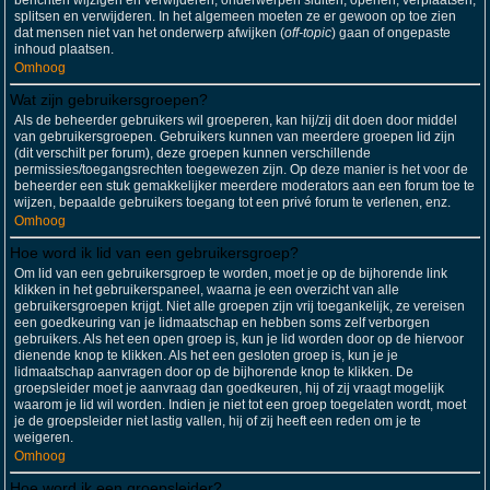
berichten wijzigen en verwijderen; onderwerpen sluiten, openen, verplaatsen,
splitsen en verwijderen. In het algemeen moeten ze er gewoon op toe zien
dat mensen niet van het onderwerp afwijken (
off-topic
) gaan of ongepaste
inhoud plaatsen.
Omhoog
Wat zijn gebruikersgroepen?
Als de beheerder gebruikers wil groeperen, kan hij/zij dit doen door middel
van gebruikersgroepen. Gebruikers kunnen van meerdere groepen lid zijn
(dit verschilt per forum), deze groepen kunnen verschillende
permissies/toegangsrechten toegewezen zijn. Op deze manier is het voor de
beheerder een stuk gemakkelijker meerdere moderators aan een forum toe te
wijzen, bepaalde gebruikers toegang tot een privé forum te verlenen, enz.
Omhoog
Hoe word ik lid van een gebruikersgroep?
Om lid van een gebruikersgroep te worden, moet je op de bijhorende link
klikken in het gebruikerspaneel, waarna je een overzicht van alle
gebruikersgroepen krijgt. Niet alle groepen zijn vrij toegankelijk, ze vereisen
een goedkeuring van je lidmaatschap en hebben soms zelf verborgen
gebruikers. Als het een open groep is, kun je lid worden door op de hiervoor
dienende knop te klikken. Als het een gesloten groep is, kun je je
lidmaatschap aanvragen door op de bijhorende knop te klikken. De
groepsleider moet je aanvraag dan goedkeuren, hij of zij vraagt mogelijk
waarom je lid wil worden. Indien je niet tot een groep toegelaten wordt, moet
je de groepsleider niet lastig vallen, hij of zij heeft een reden om je te
weigeren.
Omhoog
Hoe word ik een groepsleider?