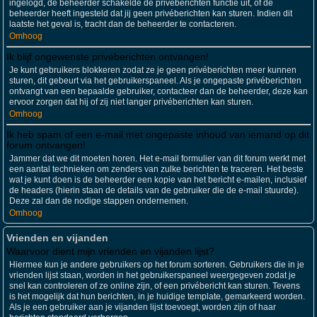
ingelogd, de beheerder schakelde de privéberichten functie uit, of de
beheerder heeft ingesteld dat jij geen privéberichten kan sturen. Indien dit
laatste het geval is, tracht dan de beheerder te contacteren.
Omhoog
Ik blijf ongewenste privéberichten ontvangen!
Je kunt gebruikers blokkeren zodat ze je geen privéberichten meer kunnen
sturen, dit gebeurt via het gebruikerspaneel. Als je ongepaste privéberichten
ontvangt van een bepaalde gebruiker, contacteer dan de beheerder, deze kan
ervoor zorgen dat hij of zij niet langer privéberichten kan sturen.
Omhoog
Ik heb spam of een e-mail met ongepaste inhoud van iemand op dit
forum ontvangen!
Jammer dat we dit moeten horen. Het e-mail formulier van dit forum werkt met
een aantal technieken om zenders van zulke berichten te traceren. Het beste
wat je kunt doen is de beheerder een kopie van het bericht e-mailen, inclusief
de headers (hierin staan de details van de gebruiker die de e-mail stuurde).
Deze zal dan de nodige stappen ondernemen.
Omhoog
Vrienden en vijanden
Waarvoor dient mijn vrienden en vijanden lijst?
Hiermee kun je andere gebruikers op het forum sorteren. Gebruikers die in je
vrienden lijst staan, worden in het gebruikerspaneel weergegeven zodat je
snel kan controleren of ze online zijn, of een privébericht kan sturen. Tevens
is het mogelijk dat hun berichten, in je huidige template, gemarkeerd worden.
Als je een gebruiker aan je vijanden lijst toevoegt, worden zijn of haar