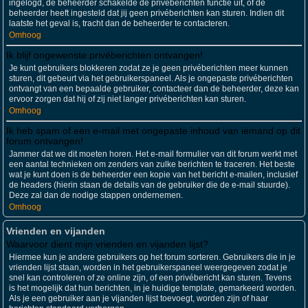
ingelogd, de beheerder schakelde de privéberichten functie uit, of de
beheerder heeft ingesteld dat jij geen privéberichten kan sturen. Indien dit
laatste het geval is, tracht dan de beheerder te contacteren.
Omhoog
Ik blijf ongewenste privéberichten ontvangen!
Je kunt gebruikers blokkeren zodat ze je geen privéberichten meer kunnen
sturen, dit gebeurt via het gebruikerspaneel. Als je ongepaste privéberichten
ontvangt van een bepaalde gebruiker, contacteer dan de beheerder, deze kan
ervoor zorgen dat hij of zij niet langer privéberichten kan sturen.
Omhoog
Ik heb spam of een e-mail met ongepaste inhoud van iemand op dit
forum ontvangen!
Jammer dat we dit moeten horen. Het e-mail formulier van dit forum werkt met
een aantal technieken om zenders van zulke berichten te traceren. Het beste
wat je kunt doen is de beheerder een kopie van het bericht e-mailen, inclusief
de headers (hierin staan de details van de gebruiker die de e-mail stuurde).
Deze zal dan de nodige stappen ondernemen.
Omhoog
Vrienden en vijanden
Waarvoor dient mijn vrienden en vijanden lijst?
Hiermee kun je andere gebruikers op het forum sorteren. Gebruikers die in je
vrienden lijst staan, worden in het gebruikerspaneel weergegeven zodat je
snel kan controleren of ze online zijn, of een privébericht kan sturen. Tevens
is het mogelijk dat hun berichten, in je huidige template, gemarkeerd worden.
Als je een gebruiker aan je vijanden lijst toevoegt, worden zijn of haar