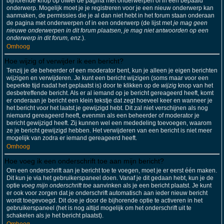
bijhorende knop op ofwel de pagina met onderwerpen of in een bepaald
onderwerp. Mogelijk moet je je registreren voor je een nieuw onderwerp kan
aanmaken, de permissies die je al dan niet hebt in het forum staan onderaan
de pagina met onderwerpen of in een onderwerp (de lijst met
je mag geen
nieuwe onderwerpen in dit forum plaatsen, je mag niet antwoorden op een
onderwerp in dit forum, enz.
).
Omhoog
Hoe wijzig of verwijder ik een bericht?
Tenzij je de beheerder of een moderator bent, kun je alleen je eigen berichten
wijzigen en verwijderen. Je kunt een bericht wijzigen (soms maar voor een
beperkte tijd nadat het geplaatst is) door te klikken op de
wijzig
knop van het
desbetreffende bericht. Als er al iemand op je bericht gereageerd heeft, komt
er onderaan je bericht een klein tekstje dat zegt hoeveel keer en wanneer je
het bericht voor het laatst je gewijzigd hebt. Dit zal niet verschijnen als nog
niemand gereageerd heeft, evenmin als een beheerder of moderator je
bericht gewijzigd heeft. Zij kunnen wel een mededeling toevoegen, waarom
ze je bericht gewijzigd hebben. Het verwijderen van een bericht is niet meer
mogelijk van zodra er iemand gereageerd heeft.
Omhoog
Hoe voeg ik een onderschrift toe aan mijn bericht?
Om een onderschrift aan je bericht toe te voegen, moet je er eerst één maken.
Dit kun je via het gebruikerspaneel doen. Vanaf je dit gedaan hebt, kun je de
optie
voeg mijn onderschrift toe
aanvinken als je een bericht plaatst. Je kunt
er ook voor zorgen dat je onderschrift automatisch aan ieder nieuw bericht
wordt toegevoegd. Dit doe je door de bijhorende optie te activeren in het
gebruikerspaneel (het is nog altijd mogelijk om het onderschrift uit te
schakelen als je het bericht plaatst).