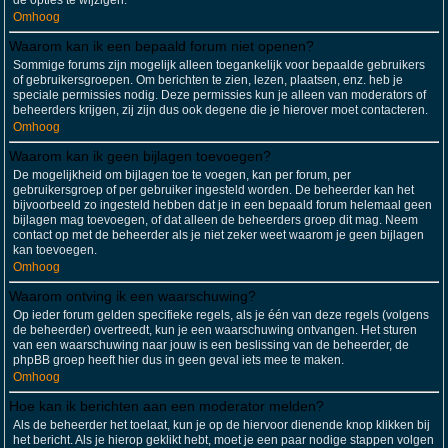
de opties te wijzigen.
Omhoog
Waarom kan ik een bepaald forum niet openen?
Sommige forums zijn mogelijk alleen toegankelijk voor bepaalde gebruikers
of gebruikersgroepen. Om berichten te zien, lezen, plaatsen, enz. heb je
speciale permissies nodig. Deze permissies kun je alleen van moderators of
beheerders krijgen, zij zijn dus ook degene die je hierover moet contacteren.
Omhoog
Waarom kan ik geen bijlagen toevoegen?
De mogelijkheid om bijlagen toe te voegen, kan per forum, per
gebruikersgroep of per gebruiker ingesteld worden. De beheerder kan het
bijvoorbeeld zo ingesteld hebben dat je in een bepaald forum helemaal geen
bijlagen mag toevoegen, of dat alleen de beheerders groep dit mag. Neem
contact op met de beheerder als je niet zeker weet waarom je geen bijlagen
kan toevoegen.
Omhoog
Waarom ontving ik een waarschuwing?
Op ieder forum gelden specifieke regels, als je één van deze regels (volgens
de beheerder) overtreedt, kun je een waarschuwing ontvangen. Het sturen
van een waarschuwing naar jouw is een beslissing van de beheerder, de
phpBB groep heeft hier dus in geen geval iets mee te maken.
Omhoog
Hoe kan ik berichten aan een moderator melden?
Als de beheerder het toelaat, kun je op de hiervoor dienende knop klikken bij
het bericht. Als je hierop geklikt hebt, moet je een paar nodige stappen volgen