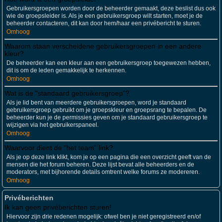
Gebruikersgroepen worden door de beheerder gemaakt, deze beslist dus ook
wie de groepsleider is. Als je een gebruikersgroep wilt starten, moet je de
beheerder contacteren, dit kan door hem/haar een privébericht te sturen.
Omhoog
Waarom staan verscheidene gebruikersgroepen in een andere
kleur?
De beheerder kan een kleur aan een gebruikersgroep toegewezen hebben,
dit is om de leden gemakkelijk te herkennen.
Omhoog
Wat is de "standaard gebruikersgroep"?
Als je lid bent van meerdere gebruikersgroepen, word je standaard
gebruikersgroep gebruikt om je groepskleur en groepsrang te bepalen. De
beheerder kun je de permissies geven om je standaard gebruikersgroep te
wijzigen via het gebruikerspaneel.
Omhoog
Waarvoor dient de "het team" link?
Als je op deze link klikt, kom je op een pagina die een overzicht geeft van de
mensen die het forum beheren. Deze lijst bevat alle beheerders en de
moderators, met bijhorende details omtrent welke forums ze modereren.
Omhoog
Privéberichten
Ik kan geen privéberichten sturen!
Hiervoor zijn drie redenen mogelijk: ofwel ben je niet geregistreerd en/of