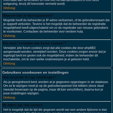
informatie kan verschaffen en ook niet het aanspreekpunt is voor deze
wetgeving, tenzij dit hieronder vermeld wordt.
Omhoog
Waarom kan ik niet registreren?
Mogelijk heeft de beheerder je IP-adres verbannen, of de gebruikersnaam die
je opgeeft verboden. Tevens is het mogelijk dat de beheerder de registratie
mogelijkheid heeft uitgeschakeld om zo de registratie van nieuwe gebruikers
te voorkomen. Contacteer de beheerder voor verdere hulp.
Omhoog
Wat doet "verwijder alle forum cookies"?
Verwijder alle forum cookies zorgt dat alle cookies die door phpBB3
aangemaakt werden, verwijdert worden. Deze cookies zorgen ervoor dat je
ingelogd bent en geven ook de mogelijkheid, indien de beheerder dit
inschakelde, om te zien welke onderwerpen je al gelezen hebt.
Omhoog
Gebruikers voorkeuren en instellingen
Hoe verander ik mijn instellingen?
Als je geregistreerd bent, worden al je gegevens opgeslagen in de database.
Om ze te wijzigen moet je op de
gebruikerspaneel
link klikken (deze staat
meestal bovenaan op de pagina, maar dit kan verschillen), daarna kun je
jouw instellingen wijzigen.
Omhoog
De tijden zijn niet correct!
Het is mogelijk dat de tijd die gegeven wordt van een andere tijdzone is dan