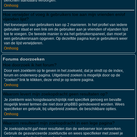
berichten standaard verborgen.
Omhoog
Hoe verwijder of voeg ik gebruikers toe aan mijn vrienden en/of
vijanden lijst?
Het toevoegen van gebruikers kan op 2 manieren. In het profiel van iedere
gebruiker staat er een link om de gebruiker aan je vrienden of vijanden lijst
toe te voegen. De tweede manier is via het gebruikerspaneel, dan moet je
een gebruikersnaam opgeven. Op dezelfde pagina kun je gebruikers weer
van de lijst verwijderen.
Omhoog
Forums doorzoeken
Hoe doorzoek ik het forum?
Door een zoekterm op te geven in het zoekveld, dat je vindt op de index,
forum en onderwerp pagina. Uitgebreid zoeken is mogelijk door op de
"zoeken" link te klikken, deze vind je op iedere pagina.
Omhoog
Waarom levert mijn zoekopdracht geen resultaten op?
Je zoekterm was hoogstwaarschijnlijk niet specifiek genoeg en bevatte
mogelijk teveel termen die niet door phpBB3 geïndexeerd worden. Wees
specifieker en gebruik, bij uitgebreid zoeken, de beschikbare opties.
Omhoog
Waarom resulteert mijn zoekopdracht in een lege pagina?
Je zoekopdracht gaf meer resultaten dan de webserver kon verwerken.
Gebruik de geavanceerde zoekfunctie en wees specifieker met zowel je