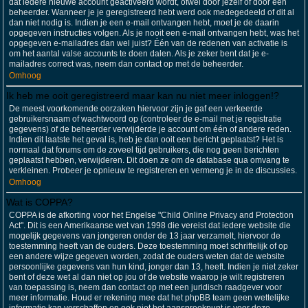
dat iedere nieuwe account geactiveerd wordt, ofwel door jezelf of door een
beheerder. Wanneer je je geregistreerd hebt werd ook medegedeeld of dit al
dan niet nodig is. Indien je een e-mail ontvangen hebt, moet je de daarin
opgegeven instructies volgen. Als je nooit een e-mail ontvangen hebt, was het
opgegeven e-mailadres dan wel juist? Één van de redenen van activatie is
om het aantal valse accounts te doen dalen. Als je zeker bent dat je e-
mailadres correct was, neem dan contact op met de beheerder.
Omhoog
Ik heb me ooit geregistreerd maar kan nu niet meer inloggen!?
De meest voorkomende oorzaken hiervoor zijn je gaf een verkeerde
gebruikersnaam of wachtwoord op (controleer de e-mail met je registratie
gegevens) of de beheerder verwijderde je account om één of andere reden.
Indien dit laatste het geval is, heb je dan ooit een bericht geplaatst? Het is
normaal dat forums om de zoveel tijd gebruikers, die nog geen berichten
geplaatst hebben, verwijderen. Dit doen ze om de database qua omvang te
verkleinen. Probeer je opnieuw te registreren en vermeng je in de discussies.
Omhoog
Wat is COPPA?
COPPA is de afkorting voor het Engelse "Child Online Privacy and Protection
Act". Dit is een Amerikaanse wet van 1998 die vereist dat iedere website die
mogelijk gegevens van jongeren onder de 13 jaar verzamelt, hiervoor de
toestemming heeft van de ouders. Deze toestemming moet schriftelijk of op
een andere wijze gegeven worden, zodat de ouders weten dat de website
persoonlijke gegevens van hun kind, jonger dan 13, heeft. Indien je niet zeker
bent of deze wet al dan niet op jou of de website waarop je wilt registreren
van toepassing is, neem dan contact op met een juridisch raadgever voor
meer informatie. Houd er rekening mee dat het phpBB team geen wettelijke