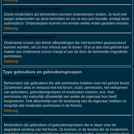
Omhoog
Wat zijn gesloten onderwerpen?
Zowel moderators als beheerders kunnen onderwerpen sluiten. Je kunt niet
langer antwoorden op deze berichten en als ze een poll bevatte, eindigt deze
automatisch. Onderwerpen kunnen om eender welke reden gesloten worden.
Omhoog
Wat zijn onderwerp iconen?
Onderwerp iconen zijn kleine afbeeldingen die met berichten geassocieerd
kunnen worden, om zo hun inhoud aan te tonen. Of je al dan niet gebruik kan
maken van onderwerp iconen hangt af van de door de beheerder ingestelde
permissies.
Omhoog
Type gebruikers en gebruikersgroepen
Wat zijn beheerders?
Beheerders zijn gebruikers die alle permissies hebben over het gehele forum.
Zij beheren alles in verband met het forum, zoals: permissies, het verbannen
van gebruikers, gebruikersgroepen of moderators creëren, enz. Hun
permissies zijn natuurlijk afhankelijk van welke de eigenaar hun heeft
toegewezen. Ook afhankelijk van de beslissing van de eigenaar, hebben ze
mogelijk alle moderator permissies in de forums.
Omhoog
Wat zijn moderators?
Moderators zijn gebruikers of gebruikersgroepen die in staan voor de
dagelijkse werking van het forum. Ze kunnen, in de forums die ze modereren,