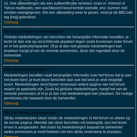
is). Ook afbeeldingen die een authentificatie vereisen zoals in: Hotmail of
Yahoo mailboxen, een wachtwoord beschermde website, enz. kunnen niet
worden weergegeven. Om een afbeelding weer te geven, moet je de BBCode
tag [img] gebruiken.
Omhoog
Wat zijn globale mededelingen?
Globale mededelingen zijn berichten die belangrijke informatie bevatten, je
komt ze dan ook op verschillende plaatsen tegen zoals bovenaan ieder forum
en in het gebruikerspaneel. Of je al dan niet globale mededelingen kan
plaatsen hangt af van de vereiste permissies, deze zijn ingesteld door de
beheerder.
Omhoog
Wat zijn mededelingen?
Mededelingen bevatten vaak belangrijke informatie over het forum dat je aan
het lezen bent, je kunt deze berichten dan ook het best zo snel mogelijk
lezen. Mededelingen verschijnen bovenaan iedere pagina van het forum
waarin ze geplaatst zijn. Zoals bij globale mededelingen, hangt het van de
vereiste permissies af of je al dan niet mededelingen kan plaatsen. De nodige
permissies zijn bepaald door de beheerder.
Omhoog
Wat zijn sticky onderwerpen?
Sticky onderwerpen staan onder de mededelingen in het forum en alleen op
de eerste pagina. Meestal zijn deze berichten vrij belangrijk, dus het lezen
ervan is aangeraden. Net zoals bij mededelingen bepaalt de beheerder
welke permissies je moet hebben om een sticky onderwerp te plaatsen.