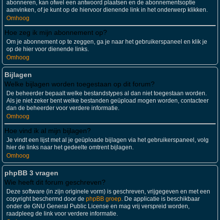
abonneren, kan ofwel een antwoord plaatsen en de abonnementsoptie
aanvinken, of je kunt op de hiervoor dienende link in het onderwerp klikken.
Omhoog
Hoe zeg ik mijn abonnement op?
Om je abonnement op te zeggen, ga je naar het gebruikerspaneel en klik je
op de hier voor dienende links.
Omhoog
Bijlagen
Welke bijlagen worden toegestaan op dit forum?
De beheerder bepaalt welke bestandstypes al dan niet toegestaan worden.
Als je niet zeker bent welke bestanden geüpload mogen worden, contacteer
dan de beheerder voor verdere informatie.
Omhoog
Hoe vind ik al mijn bijlagen?
Je vindt een lijst met al je geüploade bijlagen via het gebruikerspaneel, volg
hier de links naar het gedeelte omtrent bijlagen.
Omhoog
phpBB 3 vragen
Wie heeft dit forum geschreven?
Deze software (in zijn originele vorm) is geschreven, vrijgegeven en met een
copyright beschermd door de
phpBB groep
. De applicatie is beschikbaar
onder de GNU General Public License en mag vrij verspreid worden,
raadpleeg de link voor verdere informatie.