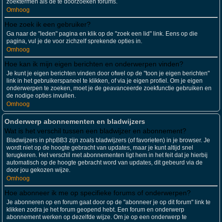
zoektermen als de te doorzoeken forums.
Omhoog
Hoe zoek ik een gebruiker?
Ga naar de "leden" pagina en klik op de "zoek een lid" link. Eens op die
pagina, vul je de voor zichzelf sprekende opties in.
Omhoog
Hoe kan ik mijn eigen berichten en onderwerpen vinden?
Je kunt je eigen berichten vinden door ofwel op de "toon je eigen berichten"
link in het gebruikerspaneel te klikken, of via je eigen profiel. Om je eigen
onderwerpen te zoeken, moet je de geavanceerde zoekfunctie gebruiken en
de nodige opties invullen.
Omhoog
Onderwerp abonnementen en bladwijzers
Wat is het verschil tussen een bladwijzer en abonnement?
Bladwijzers in phpBB3 zijn zoals bladwijzers (of favorieten) in je browser. Je
wordt niet op de hoogte gebracht van updates, maar je kunt altijd snel
terugkeren. Het verschil met abonnementen ligt hem in het feit dat je hierbij
automatisch op de hoogte gebracht word van updates, dit gebeurd via de
door jou gekozen wijze.
Omhoog
Hoe abonneer ik me op specifieke forums of onderwerpen?
Je abonneren op en forum gaat door op de "abonneer je op dit forum" link te
klikken zodra je het forum geopend hebt. Een forum en onderwerp
abonnement werken op dezelfde wijze. Om je op een onderwerp te