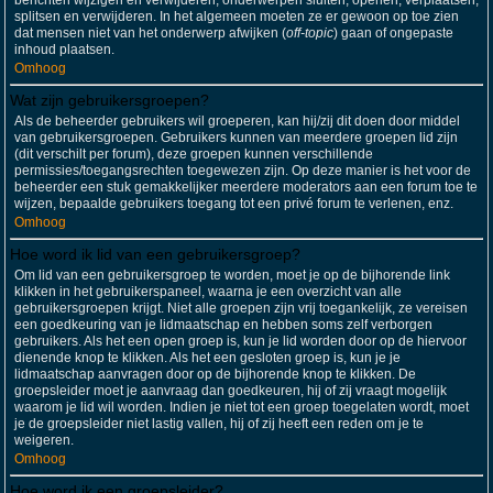
berichten wijzigen en verwijderen; onderwerpen sluiten, openen, verplaatsen,
splitsen en verwijderen. In het algemeen moeten ze er gewoon op toe zien
dat mensen niet van het onderwerp afwijken (
off-topic
) gaan of ongepaste
inhoud plaatsen.
Omhoog
Wat zijn gebruikersgroepen?
Als de beheerder gebruikers wil groeperen, kan hij/zij dit doen door middel
van gebruikersgroepen. Gebruikers kunnen van meerdere groepen lid zijn
(dit verschilt per forum), deze groepen kunnen verschillende
permissies/toegangsrechten toegewezen zijn. Op deze manier is het voor de
beheerder een stuk gemakkelijker meerdere moderators aan een forum toe te
wijzen, bepaalde gebruikers toegang tot een privé forum te verlenen, enz.
Omhoog
Hoe word ik lid van een gebruikersgroep?
Om lid van een gebruikersgroep te worden, moet je op de bijhorende link
klikken in het gebruikerspaneel, waarna je een overzicht van alle
gebruikersgroepen krijgt. Niet alle groepen zijn vrij toegankelijk, ze vereisen
een goedkeuring van je lidmaatschap en hebben soms zelf verborgen
gebruikers. Als het een open groep is, kun je lid worden door op de hiervoor
dienende knop te klikken. Als het een gesloten groep is, kun je je
lidmaatschap aanvragen door op de bijhorende knop te klikken. De
groepsleider moet je aanvraag dan goedkeuren, hij of zij vraagt mogelijk
waarom je lid wil worden. Indien je niet tot een groep toegelaten wordt, moet
je de groepsleider niet lastig vallen, hij of zij heeft een reden om je te
weigeren.
Omhoog
Hoe word ik een groepsleider?