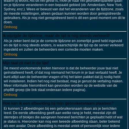
waarin jij woont. Als dit het geval is, moet je naar het gebruikerspaneel gaan
en je tijdzone veranderen in een bepaald gebied (vb: Amsterdam, New York,
Sydney, enz.). Wees er bewust van dat het veranderen van de tijdzone, zoals
de meeste instellingen, alleen gedaan kunnen worden door geregistreerde
gebruikers. Als je nog niet geregistreerd bent is dit een goed moment om dit te
doen.
Omhoog
Ik wijzigde de tijdzone, maar de tijd is nog steeds verkeerd!
Als je zeker bent dat je de correcte tijdzone en zomertijd goed hebt ingevuld
en de tijd is nog steeds anders, is waarschijnlijk de tijd op de server verkeerd
ingesteld en zullen de beheerders een correctie moeten maken.
Omhoog
Mijn taal zit niet in de lijst!
De meest voorkomende reden hiervoor is dat de beheerder jouw taal niet
geïnstalleerd heeft, of dat nog niemand het forum in je taal vertaald heeft. Je
kunt altijd aan de beheerder vragen of hij het talen pakket dat jij nodig hebt
wil installeren. Indien het nog niet bestaat, mag je gerust de vertaling maken.
Meer informatie hieromtrent kan gevonden worden op de website van de
phpBB groep (de link staat onderaan iedere pagina).
Omhoog
Hoe kan ik een afbeelding bij mijn gebruikersnaam plaatsen?
Er kunnen 2 afbeeldingen bij een gebruikersnaam staan als je berichten
leest. De eerste afbeelding geeft aan welke rang je hebt, meestal zijn dit
sterretjes of blokjes die aangeven hoeveel berichten je geplaatst hebt of wat
je status is. Hieronder kan nog een tweede afbeelding staan, beter bekend
als een avatar. Deze afbeelding is meestal uniek of persoonlijk voor iedere