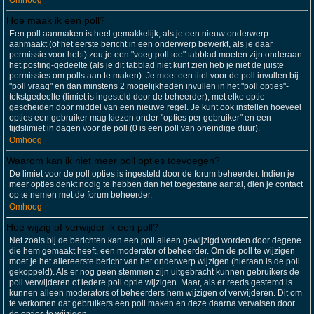
Omhoog
Hoe maak ik een poll?
Een poll aanmaken is heel gemakkelijk, als je een nieuw onderwerp
aanmaakt (of het eerste bericht in een onderwerp bewerkt, als je daar
permissie voor hebt) zou je een "voeg poll toe" tabblad moeten zijn onderaan
het posting-gedeelte (als je dit tabblad niet kunt zien heb je niet de juiste
permissies om polls aan te maken). Je moet een titel voor de poll invullen bij
"poll vraag" en dan minstens 2 mogelijkheden invullen in het "poll opties"-
tekstgedeelte (limiet is ingesteld door de beheerder), met elke optie
gescheiden door middel van een nieuwe regel. Je kunt ook instellen hoeveel
opties een gebruiker mag kiezen onder "opties per gebruiker" en een
tijdslimiet in dagen voor de poll (0 is een poll van oneindige duur).
Omhoog
Waarom kan ik niet meer poll opties toevoegen?
De limiet voor de poll opties is ingesteld door de forum beheerder. Indien je
meer opties denkt nodig te hebben dan het toegestane aantal, dien je contact
op te nemen met de forum beheerder.
Omhoog
Hoe wijzig of verwijder ik een poll?
Net zoals bij de berichten kan een poll alleen gewijzigd worden door degene
die hem gemaakt heeft, een moderator of beheerder. Om de poll te wijzigen
moet je het allereerste bericht van het onderwerp wijzigen (hieraan is de poll
gekoppeld). Als er nog geen stemmen zijn uitgebracht kunnen gebruikers de
poll verwijderen of iedere poll optie wijzigen. Maar, als er reeds gestemd is
kunnen alleen moderators of beheerders hem wijzigen of verwijderen. Dit om
te verkomen dat gebruikers een poll maken en deze daarna vervalsen door