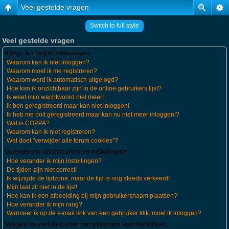
Veel gestelde vragen
Switch to full style
Veel gestelde vragen
Inlog- en registratievragen
Waarom kan ik niet inloggen?
Waarom moet ik me registreren?
Waarom word ik automatisch uitgelogd?
Hoe kan ik onzichtbaar zijn in de online gebruikers lijst?
Ik weet mijn wachtwoord niet meer!
Ik ben geregistreerd maar kan niet inloggen!
Ik heb me ooit geregistreerd maar kan nu niet meer inloggen!?
Wat is COPPA?
Waarom kan ik niet registreren?
Wat doet "verwijder alle forum cookies"?
Gebruikers voorkeuren en instellingen
Hoe verander ik mijn instellingen?
De tijden zijn niet correct!
Ik wijzigde de tijdzone, maar de tijd is nog steeds verkeerd!
Mijn taal zit niet in de lijst!
Hoe kan ik een afbeelding bij mijn gebruikersnaam plaatsen?
Hoe verander ik mijn rang?
Wanneer ik op de e-mail link van een gebruiker klik, moet ik inloggen?
Vragen in verband met het plaatsen van berichten