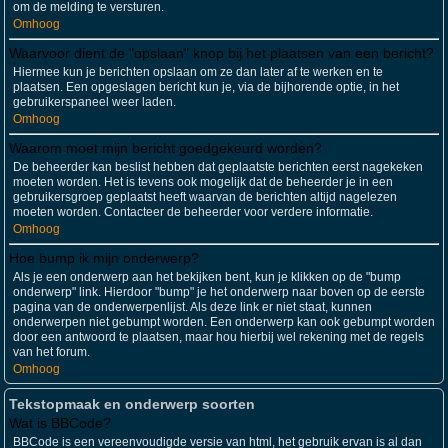
om de melding te versturen.
Omhoog
Waarvoor dient de "opslaan" knop bij het plaatsen van een bericht?
Hiermee kun je berichten opslaan om ze dan later af te werken en te
plaatsen. Een opgeslagen bericht kun je, via de bijhorende optie, in het
gebruikerspaneel weer laden.
Omhoog
Waarom moet mijn bericht goedgekeurd worden?
De beheerder kan beslist hebben dat geplaatste berichten eerst nagekeken
moeten worden. Het is tevens ook mogelijk dat de beheerder je in een
gebruikersgroep geplaatst heeft waarvan de berichten altijd nagelezen
moeten worden. Contacteer de beheerder voor verdere informatie.
Omhoog
Hoe bump ik mijn onderwerp?
Als je een onderwerp aan het bekijken bent, kun je klikken op de "bump
onderwerp" link. Hierdoor "bump" je het onderwerp naar boven op de eerste
pagina van de onderwerpenlijst. Als deze link er niet staat, kunnen
onderwerpen niet gebumpt worden. Een onderwerp kan ook gebumpt worden
door een antwoord te plaatsen, maar hou hierbij wel rekening met de regels
van het forum.
Omhoog
Tekstopmaak en onderwerp soorten
Wat is BBCode?
BBCode is een vereenvoudigde versie van html, het gebruik ervan is al dan