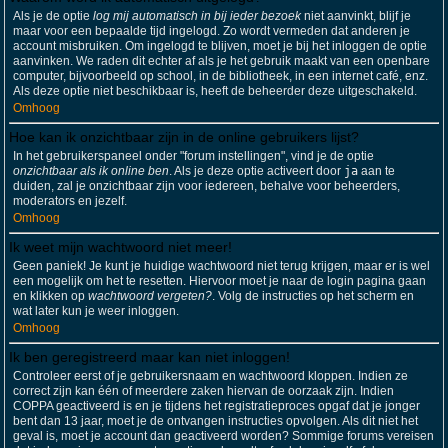
Als je de optie
log mij automatisch in bij ieder bezoek
niet aanvinkt, blijf je
maar voor een bepaalde tijd ingelogd. Zo wordt vermeden dat anderen je
account misbruiken. Om ingelogd te blijven, moet je bij het inloggen de optie
aanvinken. We raden dit echter af als je het gebruik maakt van een openbare
computer, bijvoorbeeld op school, in de bibliotheek, in een internet café, enz.
Als deze optie niet beschikbaar is, heeft de beheerder deze uitgeschakeld.
Omhoog
Hoe kan ik onzichtbaar zijn in de online gebruikers lijst?
In het gebruikerspaneel onder "forum instellingen", vind je de optie
onzichtbaar als ik online ben
. Als je deze optie activeert door
ja
aan te
duiden, zal je onzichtbaar zijn voor iedereen, behalve voor beheerders,
moderators en jezelf.
Omhoog
Ik weet mijn wachtwoord niet meer!
Geen paniek! Je kunt je huidige wachtwoord niet terug krijgen, maar er is wel
een mogelijk om het te resetten. Hiervoor moet je naar de login pagina gaan
en klikken op
wachtwoord vergeten?
. Volg de instructies op het scherm en
wat later kun je weer inloggen.
Omhoog
Ik ben geregistreerd maar kan niet inloggen!
Controleer eerst of je gebruikersnaam en wachtwoord kloppen. Indien ze
correct zijn kan één of meerdere zaken hiervan de oorzaak zijn. Indien
COPPA geactiveerd is en je tijdens het registratieproces opgaf dat je jonger
bent dan 13 jaar, moet je de ontvangen instructies opvolgen. Als dit niet het
geval is, moet je account dan geactiveerd worden? Sommige forums vereisen