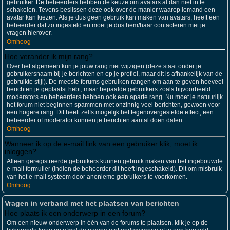
gebruiker. De beheerders hebben de keuze om avatars al dan niet in te
schakelen. Tevens beslissen deze ook over de manier waarop iemand een
avatar kan kiezen. Als je dus geen gebruik kan maken van avatars, heeft een
beheerder dat zo ingesteld en moet je dus hem/haar contacteren met je
vragen hierover.
Omhoog
Hoe verander ik mijn rang?
Over het algemeen kun je jouw rang niet wijzigen (deze staat onder je
gebruikersnaam bij je berichten en op je profiel, maar dit is afhankelijk van de
gebruikte stijl). De meeste forums gebruiken rangen om aan te geven hoeveel
berichten je geplaatst hebt, maar bepaalde gebruikers zoals bijvoorbeeld
moderators en beheerders hebben ook een aparte rang. Nu moet je natuurlijk
het forum niet beginnen spammen met onzinnig veel berichten, gewoon voor
een hogere rang. Dit heeft zelfs mogelijk het tegenovergestelde effect, een
beheerder of moderator kunnen je berichten aantal doen dalen.
Omhoog
Wanneer ik op de e-mail link van een gebruiker klik, moet ik
inloggen?
Alleen geregistreerde gebruikers kunnen gebruik maken van het ingebouwde
e-mail formulier (indien de beheerder dit heeft ingeschakeld). Dit om misbruik
van het e-mail systeem door anonieme gebruikers te voorkomen.
Omhoog
Vragen in verband met het plaatsen van berichten
Hoe plaats ik een onderwerp in een forum?
Om een nieuw onderwerp in één van de forums te plaatsen, klik je op de