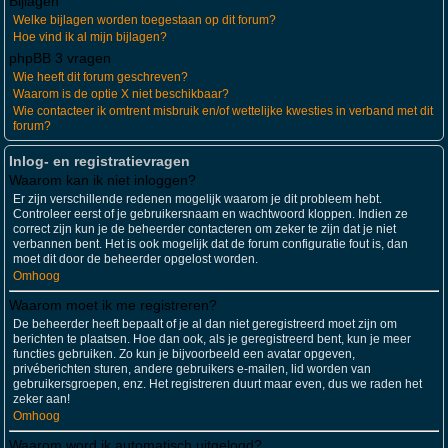
Bijlagen
Welke bijlagen worden toegestaan op dit forum?
Hoe vind ik al mijn bijlagen?
phpBB 3 vragen
Wie heeft dit forum geschreven?
Waarom is de optie X niet beschikbaar?
Wie contacteer ik omtrent misbruik en/of wettelijke kwesties in verband met dit
forum?
Inlog- en registratievragen
Waarom kan ik niet inloggen?
Er zijn verschillende redenen mogelijk waarom je dit probleem hebt.
Controleer eerst of je gebruikersnaam en wachtwoord kloppen. Indien ze
correct zijn kun je de beheerder contacteren om zeker te zijn dat je niet
verbannen bent. Het is ook mogelijk dat de forum configuratie fout is, dan
moet dit door de beheerder opgelost worden.
Omhoog
Waarom moet ik me registreren?
De beheerder heeft bepaalt of je al dan niet geregistreerd moet zijn om
berichten te plaatsen. Hoe dan ook, als je geregistreerd bent, kun je meer
functies gebruiken. Zo kun je bijvoorbeeld een avatar opgeven,
privéberichten sturen, andere gebruikers e-mailen, lid worden van
gebruikersgroepen, enz. Het registreren duurt maar even, dus we raden het
zeker aan!
Omhoog
Waarom word ik automatisch uitgelogd?