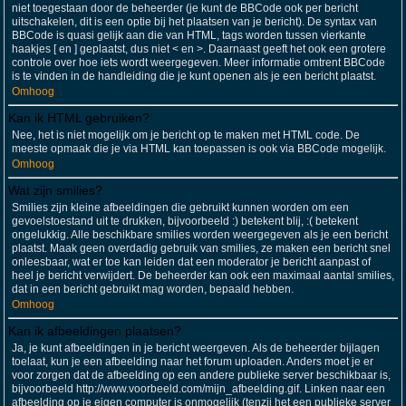
niet toegestaan door de beheerder (je kunt de BBCode ook per bericht
uitschakelen, dit is een optie bij het plaatsen van je bericht). De syntax van
BBCode is quasi gelijk aan die van HTML, tags worden tussen vierkante
haakjes [ en ] geplaatst, dus niet < en >. Daarnaast geeft het ook een grotere
controle over hoe iets wordt weergegeven. Meer informatie omtrent BBCode
is te vinden in de handleiding die je kunt openen als je een bericht plaatst.
Omhoog
Kan ik HTML gebruiken?
Nee, het is niet mogelijk om je bericht op te maken met HTML code. De
meeste opmaak die je via HTML kan toepassen is ook via BBCode mogelijk.
Omhoog
Wat zijn smilies?
Smilies zijn kleine afbeeldingen die gebruikt kunnen worden om een
gevoelstoestand uit te drukken, bijvoorbeeld :) betekent blij, :( betekent
ongelukkig. Alle beschikbare smilies worden weergegeven als je een bericht
plaatst. Maak geen overdadig gebruik van smilies, ze maken een bericht snel
onleesbaar, wat er toe kan leiden dat een moderator je bericht aanpast of
heel je bericht verwijdert. De beheerder kan ook een maximaal aantal smilies,
dat in een bericht gebruikt mag worden, bepaald hebben.
Omhoog
Kan ik afbeeldingen plaatsen?
Ja, je kunt afbeeldingen in je bericht weergeven. Als de beheerder bijlagen
toelaat, kun je een afbeelding naar het forum uploaden. Anders moet je er
voor zorgen dat de afbeelding op een andere publieke server beschikbaar is,
bijvoorbeeld http://www.voorbeeld.com/mijn_afbeelding.gif. Linken naar een
afbeelding op je eigen computer is onmogelijk (tenzij het een publieke server