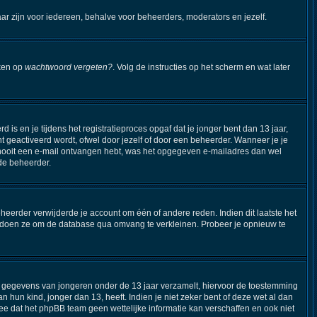
aar zijn voor iedereen, behalve voor beheerders, moderators en jezelf.
kken op
wachtwoord vergeten?
. Volg de instructies op het scherm en wat later
s en je tijdens het registratieproces opgaf dat je jonger bent dan 13 jaar,
 geactiveerd wordt, ofwel door jezelf of door een beheerder. Wanneer je je
je nooit een e-mail ontvangen hebt, was het opgegeven e-mailadres dan wel
 de beheerder.
eerder verwijderde je account om één of andere reden. Indien dit laatste het
Dit doen ze om de database qua omvang te verkleinen. Probeer je opnieuw te
ijk gegevens van jongeren onder de 13 jaar verzamelt, hiervoor de toestemming
hun kind, jonger dan 13, heeft. Indien je niet zeker bent of deze wet al dan
ee dat het phpBB team geen wettelijke informatie kan verschaffen en ook niet