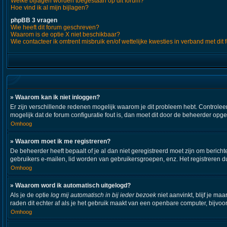
Welke bijlagen worden toegestaan op dit forum?
Hoe vind ik al mijn bijlagen?
phpBB 3 vragen
Wie heeft dit forum geschreven?
Waarom is de optie X niet beschikbaar?
Wie contacteer ik omtrent misbruik en/of wettelijke kwesties in verband met dit
» Waarom kan ik niet inloggen?
Er zijn verschillende redenen mogelijk waarom je dit probleem hebt. Controleer
mogelijk dat de forum configuratie fout is, dan moet dit door de beheerder opg
Omhoog
» Waarom moet ik me registreren?
De beheerder heeft bepaalt of je al dan niet geregistreerd moet zijn om bericht
gebruikers e-mailen, lid worden van gebruikersgroepen, enz. Het registreren d
Omhoog
» Waarom word ik automatisch uitgelogd?
Als je de optie
log mij automatisch in bij ieder bezoek
niet aanvinkt, blijf je m
raden dit echter af als je het gebruik maakt van een openbare computer, bijvoor
Omhoog