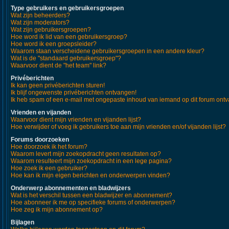
Type gebruikers en gebruikersgroepen
Wat zijn beheerders?
Wat zijn moderators?
Wat zijn gebruikersgroepen?
Hoe word ik lid van een gebruikersgroep?
Hoe word ik een groepsleider?
Waarom staan verscheidene gebruikersgroepen in een andere kleur?
Wat is de "standaard gebruikersgroep"?
Waarvoor dient de "het team" link?
Privéberichten
Ik kan geen privéberichten sturen!
Ik blijf ongewenste privéberichten ontvangen!
Ik heb spam of een e-mail met ongepaste inhoud van iemand op dit forum ont
Vrienden en vijanden
Waarvoor dient mijn vrienden en vijanden lijst?
Hoe verwijder of voeg ik gebruikers toe aan mijn vrienden en/of vijanden lijst?
Forums doorzoeken
Hoe doorzoek ik het forum?
Waarom levert mijn zoekopdracht geen resultaten op?
Waarom resulteert mijn zoekopdracht in een lege pagina?
Hoe zoek ik een gebruiker?
Hoe kan ik mijn eigen berichten en onderwerpen vinden?
Onderwerp abonnementen en bladwijzers
Wat is het verschil tussen een bladwijzer en abonnement?
Hoe abonneer ik me op specifieke forums of onderwerpen?
Hoe zeg ik mijn abonnement op?
Bijlagen