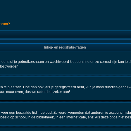
 forum?
Inlog- en registratievragen
 eerst of je gebruikersnaam en wachtwoord kloppen. Indien ze correct zijn kun je d
elost worden.
en te plaatsen. Hoe dan ook, als je geregistreerd bent, kun je meer functies gebru
uurt maar even, dus we raden het zeker aan!
aar voor een bepaalde tijd ingelogd. Zo wordt vermeden dat anderen je account misbr
beeld op school, in de bibliotheek, in een internet café, enz. Als deze optie niet b