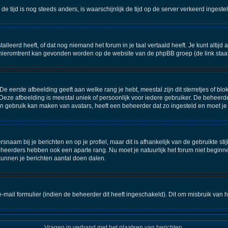
n de tijd is nog steeds anders, is waarschijnlijk de tijd op de server verkeerd inge
eerd heeft, of dat nog niemand het forum in je taal vertaald heeft. Je kunt altijd aa
ie hieromtrent kan gevonden worden op de website van de phpBB groep (de link staa
 eerste afbeelding geeft aan welke rang je hebt, meestal zijn dit sterretjes of blok
Deze afbeelding is meestal uniek of persoonlijk voor iedere gebruiker. De beheerd
 gebruik kan maken van avatars, heeft een beheerder dat zo ingesteld en moet je
snaam bij je berichten en op je profiel, maar dit is afhankelijk van de gebruikte 
eheerders hebben ook een aparte rang. Nu moet je natuurlijk het forum niet begin
kunnen je berichten aantal doen dalen.
ail formulier (indien de beheerder dit heeft ingeschakeld). Dit om misbruik van
Vragen in verband met het plaatsen van berichten