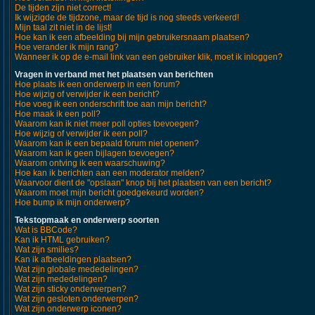
De tijden zijn niet correct!
Ik wijzigde de tijdzone, maar de tijd is nog steeds verkeerd!
Mijn taal zit niet in de lijst!
Hoe kan ik een afbeelding bij mijn gebruikersnaam plaatsen?
Hoe verander ik mijn rang?
Wanneer ik op de e-mail link van een gebruiker klik, moet ik inloggen?
Vragen in verband met het plaatsen van berichten
Hoe plaats ik een onderwerp in een forum?
Hoe wijzig of verwijder ik een bericht?
Hoe voeg ik een onderschrift toe aan mijn bericht?
Hoe maak ik een poll?
Waarom kan ik niet meer poll opties toevoegen?
Hoe wijzig of verwijder ik een poll?
Waarom kan ik een bepaald forum niet openen?
Waarom kan ik geen bijlagen toevoegen?
Waarom ontving ik een waarschuwing?
Hoe kan ik berichten aan een moderator melden?
Waarvoor dient de "opslaan" knop bij het plaatsen van een bericht?
Waarom moet mijn bericht goedgekeurd worden?
Hoe bump ik mijn onderwerp?
Tekstopmaak en onderwerp soorten
Wat is BBCode?
Kan ik HTML gebruiken?
Wat zijn smilies?
Kan ik afbeeldingen plaatsen?
Wat zijn globale mededelingen?
Wat zijn mededelingen?
Wat zijn sticky onderwerpen?
Wat zijn gesloten onderwerpen?
Wat zijn onderwerp iconen?