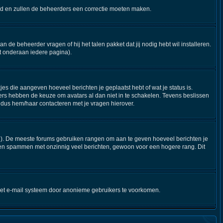
steld en zullen de beheerders een correctie moeten maken.
n de beheerder vragen of hij het talen pakket dat jij nodig hebt wil installeren.
t onderaan iedere pagina).
jes die aangeven hoeveel berichten je geplaatst hebt of wat je status is.
ers hebben de keuze om avatars al dan niet in te schakelen. Tevens beslissen
 dus hem/haar contacteren met je vragen hierover.
stijl). De meeste forums gebruiken rangen om aan te geven hoeveel berichten je
nen spammen met onzinnig veel berichten, gewoon voor een hogere rang. Dit
 het e-mail systeem door anonieme gebruikers te voorkomen.