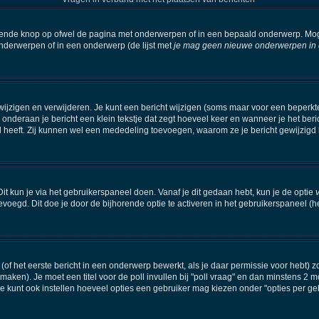
orende knop op ofwel de pagina met onderwerpen of in een bepaald onderwerp. Mog
onderwerpen of in een onderwerp (de lijst met
je mag geen nieuwe onderwerpen in di
wijzigen en verwijderen. Je kunt een bericht wijzigen (soms maar voor een beperkte 
 onderaan je bericht een klein tekstje dat zegt hoeveel keer en wanneer je het beric
 heeft. Zij kunnen wel een mededeling toevoegen, waarom ze je bericht gewijzigd 
it kun je via het gebruikerspaneel doen. Vanaf je dit gedaan hebt, kun je de optie
oegd. Dit doe je door de bijhorende optie te activeren in het gebruikerspaneel (het i
f het eerste bericht in een onderwerp bewerkt, als je daar permissie voor hebt) z
e maken). Je moet een titel voor de poll invullen bij "poll vraag" en dan minstens 2 m
kunt ook instellen hoeveel opties een gebruiker mag kiezen onder "opties per gebru