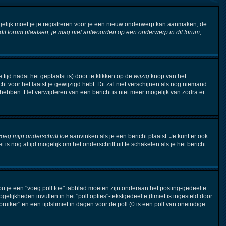
elijk moet je je registreren voor je een nieuw onderwerp kan aanmaken, de
t forum plaatsen, je mag niet antwoorden op een onderwerp in dit forum,
tijd nadat het geplaatst is) door te klikken op de
wijzig
knop van het
ht voor het laatst je gewijzigd hebt. Dit zal niet verschijnen als nog niemand
hebben. Het verwijderen van een bericht is niet meer mogelijk van zodra er
voeg mijn onderschrift toe
aanvinken als je een bericht plaatst. Je kunt er ook
s nog altijd mogelijk om het onderschrift uit te schakelen als je het bericht
ou je een "voeg poll toe" tabblad moeten zijn onderaan het posting-gedeelte
ogelijkheden invullen in het "poll opties"-tekstgedeelte (limiet is ingesteld door
iker" en een tijdslimiet in dagen voor de poll (0 is een poll van oneindige