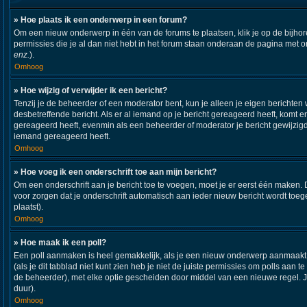
» Hoe plaats ik een onderwerp in een forum?
Om een nieuw onderwerp in één van de forums te plaatsen, klik je op de bijh
permissies die je al dan niet hebt in het forum staan onderaan de pagina met 
enz.
).
Omhoog
» Hoe wijzig of verwijder ik een bericht?
Tenzij je de beheerder of een moderator bent, kun je alleen je eigen berichten 
desbetreffende bericht. Als er al iemand op je bericht gereageerd heeft, komt er
gereageerd heeft, evenmin als een beheerder of moderator je bericht gewijzigd
iemand gereageerd heeft.
Omhoog
» Hoe voeg ik een onderschrift toe aan mijn bericht?
Om een onderschrift aan je bericht toe te voegen, moet je er eerst één maken. D
voor zorgen dat je onderschrift automatisch aan ieder nieuw bericht wordt toegev
plaatst).
Omhoog
» Hoe maak ik een poll?
Een poll aanmaken is heel gemakkelijk, als je een nieuw onderwerp aanmaakt (o
(als je dit tabblad niet kunt zien heb je niet de juiste permissies om polls aan t
de beheerder), met elke optie gescheiden door middel van een nieuwe regel. Je 
duur).
Omhoog