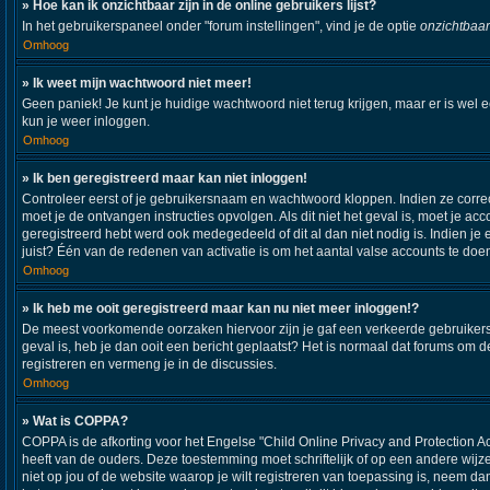
» Hoe kan ik onzichtbaar zijn in de online gebruikers lijst?
In het gebruikerspaneel onder "forum instellingen", vind je de optie
onzichtbaar
Omhoog
» Ik weet mijn wachtwoord niet meer!
Geen paniek! Je kunt je huidige wachtwoord niet terug krijgen, maar er is wel 
kun je weer inloggen.
Omhoog
» Ik ben geregistreerd maar kan niet inloggen!
Controleer eerst of je gebruikersnaam en wachtwoord kloppen. Indien ze correct
moet je de ontvangen instructies opvolgen. Als dit niet het geval is, moet je
geregistreerd hebt werd ook medegedeeld of dit al dan niet nodig is. Indien j
juist? Één van de redenen van activatie is om het aantal valse accounts te doe
Omhoog
» Ik heb me ooit geregistreerd maar kan nu niet meer inloggen!?
De meest voorkomende oorzaken hiervoor zijn je gaf een verkeerde gebruikersna
geval is, heb je dan ooit een bericht geplaatst? Het is normaal dat forums om
registreren en vermeng je in de discussies.
Omhoog
» Wat is COPPA?
COPPA is de afkorting voor het Engelse "Child Online Privacy and Protection A
heeft van de ouders. Deze toestemming moet schriftelijk of op een andere wijz
niet op jou of de website waarop je wilt registreren van toepassing is, neem d