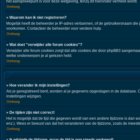
het aanspreekpunt is voor deze wetgeving, tenzij dit hieronder vermeld wordt.
Omhoog
» Waarom kan ik niet registreren?
Mogelijk heeft de beheerder je IP-adres verbannen, of de gebruikersnaam die j
voorkomen. Contacteer de beheerder voor verdere hulp.
Omhoog
» Wat doet "verwijder alle forum cookies"?
Verwijder alle forum cookies zorgt dat alle cookies die door phpBB3 aangemaa
welke onderwerpen je al gelezen hebt.
Omhoog
» Hoe verander ik mijn instellingen?
Als je geregistreerd bent, worden al je gegevens opgeslagen in de database. 
instellingen wijzigen.
Omhoog
» De tijden zijn niet correct!
Het is mogelijk dat de tijd die gegeven wordt van een andere tijdzone is dan w
enz.). Wees er bewust van dat het veranderen van de tijdzone, zoals de meeste
Omhoog
» Ik wijzigde de tijdzone, maar de tijd is nog steeds verkeerd!