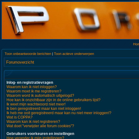
Ho
Toon onbeantwoorde berichten
|
Toon actieve onderwerpen
Forumoverzicht
Inlog- en registratievragen
Waarom kan ik niet inloggen?
Waarom moet ik me registreren?
Waarom word ik automatisch uitgelogd?
Hoe kan ik onzichtbaar zijn in de online gebruikers lijst?
Ik weet mijn wachtwoord niet meer!
Ik ben geregistreerd maar kan niet inloggen!
Ik heb me ooit geregistreerd maar kan nu niet meer inloggen!?
Wat is COPPA?
Waarom kan ik niet registreren?
Wat doet "verwijder alle forum cookies"?
Gebruikers voorkeuren en instellingen
Hoe verander ik mijn instellingen?