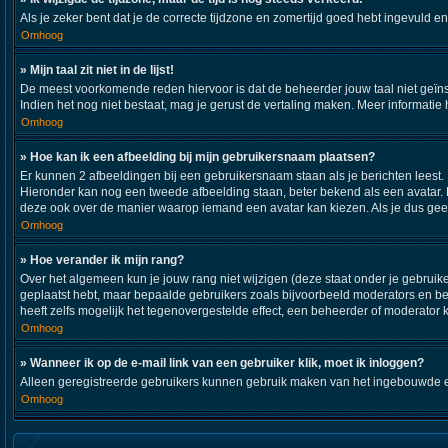
Als je zeker bent dat je de correcte tijdzone en zomertijd goed hebt ingevuld e
Omhoog
» Mijn taal zit niet in de lijst!
De meest voorkomende reden hiervoor is dat de beheerder jouw taal niet geïnstall
Indien het nog niet bestaat, mag je gerust de vertaling maken. Meer informat
Omhoog
» Hoe kan ik een afbeelding bij mijn gebruikersnaam plaatsen?
Er kunnen 2 afbeeldingen bij een gebruikersnaam staan als je berichten leest. De
Hieronder kan nog een tweede afbeelding staan, beter bekend als een avatar. 
deze ook over de manier waarop iemand een avatar kan kiezen. Als je dus geen
Omhoog
» Hoe verander ik mijn rang?
Over het algemeen kun je jouw rang niet wijzigen (deze staat onder je gebruiker
geplaatst hebt, maar bepaalde gebruikers zoals bijvoorbeeld moderators en b
heeft zelfs mogelijk het tegenovergestelde effect, een beheerder of moderator 
Omhoog
» Wanneer ik op de e-mail link van een gebruiker klik, moet ik inloggen?
Alleen geregistreerde gebruikers kunnen gebruik maken van het ingebouwde e-m
Omhoog