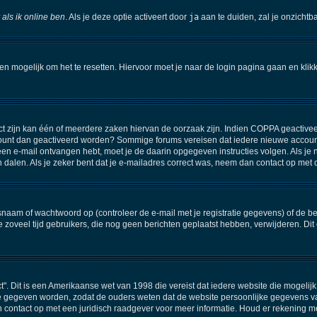
 als ik online ben
. Als je deze optie activeert door
ja
aan te duiden, zal je onzichtb
een mogelijk om het te resetten. Hiervoor moet je naar de login pagina gaan en kli
 zijn kan één of meerdere zaken hiervan de oorzaak zijn. Indien COPPA geactiveerd i
 account dan geactiveerd worden? Sommige forums vereisen dat iedere nieuwe account
e een e-mail ontvangen hebt, moet je de daarin opgegeven instructies volgen. Als 
n dalen. Als je zeker bent dat je e-mailadres correct was, neem dan contact op met
am of wachtwoord op (controleer de e-mail met je registratie gegevens) of de beh
 de zoveel tijd gebruikers, die nog geen berichten geplaatst hebben, verwijderen. 
ct". Dit is een Amerikaanse wet van 1998 die vereist dat iedere website die mogel
e gegeven worden, zodat de ouders weten dat de website persoonlijke gegevens van 
an contact op met een juridisch raadgever voor meer informatie. Houd er rekening m