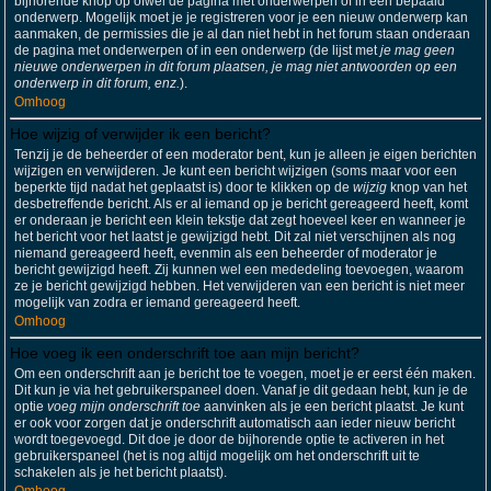
bijhorende knop op ofwel de pagina met onderwerpen of in een bepaald
onderwerp. Mogelijk moet je je registreren voor je een nieuw onderwerp kan
aanmaken, de permissies die je al dan niet hebt in het forum staan onderaan
de pagina met onderwerpen of in een onderwerp (de lijst met
je mag geen
nieuwe onderwerpen in dit forum plaatsen, je mag niet antwoorden op een
onderwerp in dit forum, enz.
).
Omhoog
Hoe wijzig of verwijder ik een bericht?
Tenzij je de beheerder of een moderator bent, kun je alleen je eigen berichten
wijzigen en verwijderen. Je kunt een bericht wijzigen (soms maar voor een
beperkte tijd nadat het geplaatst is) door te klikken op de
wijzig
knop van het
desbetreffende bericht. Als er al iemand op je bericht gereageerd heeft, komt
er onderaan je bericht een klein tekstje dat zegt hoeveel keer en wanneer je
het bericht voor het laatst je gewijzigd hebt. Dit zal niet verschijnen als nog
niemand gereageerd heeft, evenmin als een beheerder of moderator je
bericht gewijzigd heeft. Zij kunnen wel een mededeling toevoegen, waarom
ze je bericht gewijzigd hebben. Het verwijderen van een bericht is niet meer
mogelijk van zodra er iemand gereageerd heeft.
Omhoog
Hoe voeg ik een onderschrift toe aan mijn bericht?
Om een onderschrift aan je bericht toe te voegen, moet je er eerst één maken.
Dit kun je via het gebruikerspaneel doen. Vanaf je dit gedaan hebt, kun je de
optie
voeg mijn onderschrift toe
aanvinken als je een bericht plaatst. Je kunt
er ook voor zorgen dat je onderschrift automatisch aan ieder nieuw bericht
wordt toegevoegd. Dit doe je door de bijhorende optie te activeren in het
gebruikerspaneel (het is nog altijd mogelijk om het onderschrift uit te
schakelen als je het bericht plaatst).