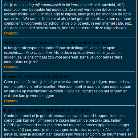
Als je de optie
log mij automatisch in bij ieder bezoek
niet aanvinkt, blijf je
maar voor een bepaalde tijd ingelogd. Zo wordt vermeden dat anderen je
account misbruiken. Om ingelogd te blijven, moet je bij het inloggen de optie
aanvinken. We raden dit echter af als je het gebruik maakt van een openbare
computer, bijvoorbeeld op school, in de bibliotheek, in een internet café, enz.
Als deze optie niet beschikbaar is, heeft de beheerder deze uitgeschakeld.
Omhoog
Hoe kan ik onzichtbaar zijn in de online gebruikers lijst?
In het gebruikerspaneel onder "forum instellingen", vind je de optie
onzichtbaar als ik online ben
. Als je deze optie activeert door
ja
aan te
duiden, zal je onzichtbaar zijn voor iedereen, behalve voor beheerders,
moderators en jezelf.
Omhoog
Ik weet mijn wachtwoord niet meer!
Geen paniek! Je kunt je huidige wachtwoord niet terug krijgen, maar er is wel
een mogelijk om het te resetten. Hiervoor moet je naar de login pagina gaan
en klikken op
wachtwoord vergeten?
. Volg de instructies op het scherm en
wat later kun je weer inloggen.
Omhoog
Ik ben geregistreerd maar kan niet inloggen!
Controleer eerst of je gebruikersnaam en wachtwoord kloppen. Indien ze
correct zijn kan één of meerdere zaken hiervan de oorzaak zijn. Indien
COPPA geactiveerd is en je tijdens het registratieproces opgaf dat je jonger
bent dan 13 jaar, moet je de ontvangen instructies opvolgen. Als dit niet het
geval is, moet je account dan geactiveerd worden? Sommige forums vereisen