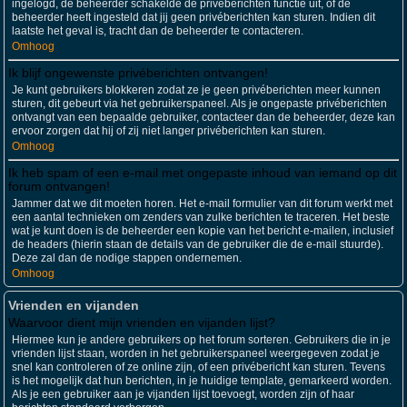
ingelogd, de beheerder schakelde de privéberichten functie uit, of de
beheerder heeft ingesteld dat jij geen privéberichten kan sturen. Indien dit
laatste het geval is, tracht dan de beheerder te contacteren.
Omhoog
Ik blijf ongewenste privéberichten ontvangen!
Je kunt gebruikers blokkeren zodat ze je geen privéberichten meer kunnen
sturen, dit gebeurt via het gebruikerspaneel. Als je ongepaste privéberichten
ontvangt van een bepaalde gebruiker, contacteer dan de beheerder, deze kan
ervoor zorgen dat hij of zij niet langer privéberichten kan sturen.
Omhoog
Ik heb spam of een e-mail met ongepaste inhoud van iemand op dit
forum ontvangen!
Jammer dat we dit moeten horen. Het e-mail formulier van dit forum werkt met
een aantal technieken om zenders van zulke berichten te traceren. Het beste
wat je kunt doen is de beheerder een kopie van het bericht e-mailen, inclusief
de headers (hierin staan de details van de gebruiker die de e-mail stuurde).
Deze zal dan de nodige stappen ondernemen.
Omhoog
Vrienden en vijanden
Waarvoor dient mijn vrienden en vijanden lijst?
Hiermee kun je andere gebruikers op het forum sorteren. Gebruikers die in je
vrienden lijst staan, worden in het gebruikerspaneel weergegeven zodat je
snel kan controleren of ze online zijn, of een privébericht kan sturen. Tevens
is het mogelijk dat hun berichten, in je huidige template, gemarkeerd worden.
Als je een gebruiker aan je vijanden lijst toevoegt, worden zijn of haar