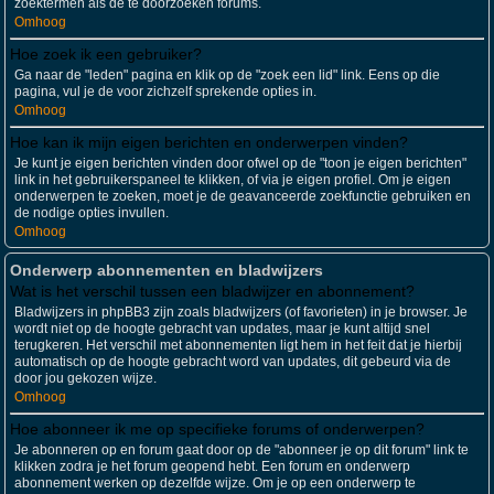
zoektermen als de te doorzoeken forums.
Omhoog
Hoe zoek ik een gebruiker?
Ga naar de "leden" pagina en klik op de "zoek een lid" link. Eens op die
pagina, vul je de voor zichzelf sprekende opties in.
Omhoog
Hoe kan ik mijn eigen berichten en onderwerpen vinden?
Je kunt je eigen berichten vinden door ofwel op de "toon je eigen berichten"
link in het gebruikerspaneel te klikken, of via je eigen profiel. Om je eigen
onderwerpen te zoeken, moet je de geavanceerde zoekfunctie gebruiken en
de nodige opties invullen.
Omhoog
Onderwerp abonnementen en bladwijzers
Wat is het verschil tussen een bladwijzer en abonnement?
Bladwijzers in phpBB3 zijn zoals bladwijzers (of favorieten) in je browser. Je
wordt niet op de hoogte gebracht van updates, maar je kunt altijd snel
terugkeren. Het verschil met abonnementen ligt hem in het feit dat je hierbij
automatisch op de hoogte gebracht word van updates, dit gebeurd via de
door jou gekozen wijze.
Omhoog
Hoe abonneer ik me op specifieke forums of onderwerpen?
Je abonneren op en forum gaat door op de "abonneer je op dit forum" link te
klikken zodra je het forum geopend hebt. Een forum en onderwerp
abonnement werken op dezelfde wijze. Om je op een onderwerp te