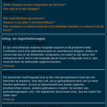
Bijlagen
Welke bijlagen worden toegestaan op dit forum?
Hoe vind ik al mijn bijlagen?
phpBB 3 vragen
Wie heeft dit forum geschreven?
Waarom is de optie X niet beschikbaar?
Wie contacteer ik omtrent misbruik en/of wettelijke kwesties in verband met dit
forum?
Inlog- en registratievragen
Waarom kan ik niet inloggen?
Er zijn verschillende redenen mogelijk waarom je dit probleem hebt.
Controleer eerst of je gebruikersnaam en wachtwoord kloppen. Indien ze
correct zijn kun je de beheerder contacteren om zeker te zijn dat je niet
verbannen bent. Het is ook mogelijk dat de forum configuratie fout is, dan
moet dit door de beheerder opgelost worden.
Omhoog
Waarom moet ik me registreren?
De beheerder heeft bepaalt of je al dan niet geregistreerd moet zijn om
berichten te plaatsen. Hoe dan ook, als je geregistreerd bent, kun je meer
functies gebruiken. Zo kun je bijvoorbeeld een avatar opgeven,
privéberichten sturen, andere gebruikers e-mailen, lid worden van
gebruikersgroepen, enz. Het registreren duurt maar even, dus we raden het
zeker aan!
Omhoog
Waarom word ik automatisch uitgelogd?