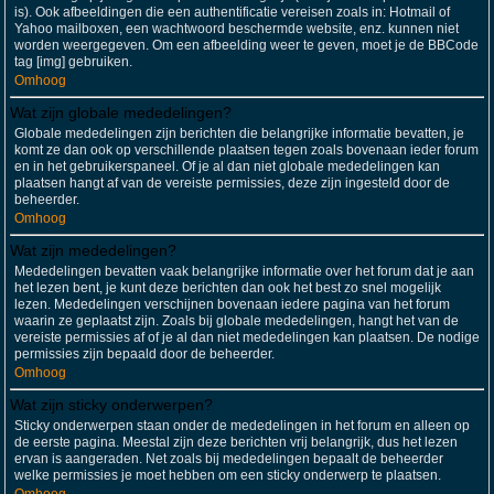
is). Ook afbeeldingen die een authentificatie vereisen zoals in: Hotmail of
Yahoo mailboxen, een wachtwoord beschermde website, enz. kunnen niet
worden weergegeven. Om een afbeelding weer te geven, moet je de BBCode
tag [img] gebruiken.
Omhoog
Wat zijn globale mededelingen?
Globale mededelingen zijn berichten die belangrijke informatie bevatten, je
komt ze dan ook op verschillende plaatsen tegen zoals bovenaan ieder forum
en in het gebruikerspaneel. Of je al dan niet globale mededelingen kan
plaatsen hangt af van de vereiste permissies, deze zijn ingesteld door de
beheerder.
Omhoog
Wat zijn mededelingen?
Mededelingen bevatten vaak belangrijke informatie over het forum dat je aan
het lezen bent, je kunt deze berichten dan ook het best zo snel mogelijk
lezen. Mededelingen verschijnen bovenaan iedere pagina van het forum
waarin ze geplaatst zijn. Zoals bij globale mededelingen, hangt het van de
vereiste permissies af of je al dan niet mededelingen kan plaatsen. De nodige
permissies zijn bepaald door de beheerder.
Omhoog
Wat zijn sticky onderwerpen?
Sticky onderwerpen staan onder de mededelingen in het forum en alleen op
de eerste pagina. Meestal zijn deze berichten vrij belangrijk, dus het lezen
ervan is aangeraden. Net zoals bij mededelingen bepaalt de beheerder
welke permissies je moet hebben om een sticky onderwerp te plaatsen.