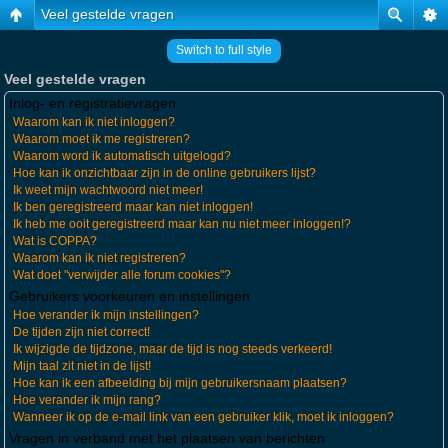
Veel gestelde vragen
Switch to full style
Veel gestelde vragen
Inlog- en registratievragen
Waarom kan ik niet inloggen?
Waarom moet ik me registreren?
Waarom word ik automatisch uitgelogd?
Hoe kan ik onzichtbaar zijn in de online gebruikers lijst?
Ik weet mijn wachtwoord niet meer!
Ik ben geregistreerd maar kan niet inloggen!
Ik heb me ooit geregistreerd maar kan nu niet meer inloggen!?
Wat is COPPA?
Waarom kan ik niet registreren?
Wat doet "verwijder alle forum cookies"?
Gebruikers voorkeuren en instellingen
Hoe verander ik mijn instellingen?
De tijden zijn niet correct!
Ik wijzigde de tijdzone, maar de tijd is nog steeds verkeerd!
Mijn taal zit niet in de lijst!
Hoe kan ik een afbeelding bij mijn gebruikersnaam plaatsen?
Hoe verander ik mijn rang?
Wanneer ik op de e-mail link van een gebruiker klik, moet ik inloggen?
Vragen in verband met het plaatsen van berichten