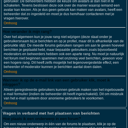
gebruiker. De beheerders hebben de keuze om avatars al dan niet in te
schakelen. Tevens beslissen deze ook over de manier waarop iemand een
avatar kan kiezen. Als je dus geen gebruik kan maken van avatars, heeft een
beheerder dat zo ingesteld en moet je dus hem/haar contacteren met je
vragen hierover.
Omhoog
Hoe verander ik mijn rang?
Over het algemeen kun je jouw rang niet wijzigen (deze staat onder je
gebruikersnaam bij je berichten en op je profiel, maar dit is afhankelijk van de
gebruikte stijl). De meeste forums gebruiken rangen om aan te geven hoeveel
berichten je geplaatst hebt, maar bepaalde gebruikers zoals bijvoorbeeld
moderators en beheerders hebben ook een aparte rang. Nu moet je natuurlijk
het forum niet beginnen spammen met onzinnig veel berichten, gewoon voor
een hogere rang. Dit heeft zelfs mogelijk het tegenovergestelde effect, een
beheerder of moderator kunnen je berichten aantal doen dalen.
Omhoog
Wanneer ik op de e-mail link van een gebruiker klik, moet ik
inloggen?
Alleen geregistreerde gebruikers kunnen gebruik maken van het ingebouwde
e-mail formulier (indien de beheerder dit heeft ingeschakeld). Dit om misbruik
van het e-mail systeem door anonieme gebruikers te voorkomen.
Omhoog
Vragen in verband met het plaatsen van berichten
Hoe plaats ik een onderwerp in een forum?
Om een nieuw onderwerp in één van de forums te plaatsen, klik je op de