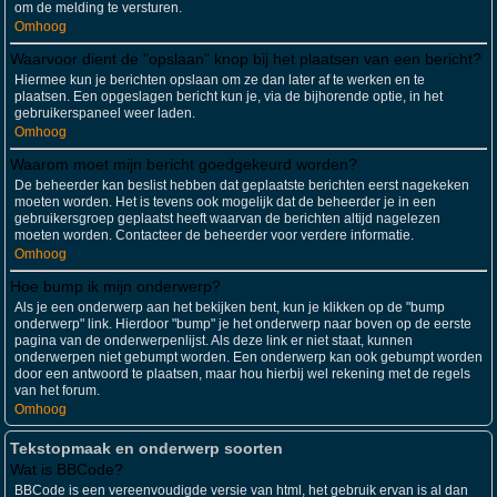
om de melding te versturen.
Omhoog
Waarvoor dient de "opslaan" knop bij het plaatsen van een bericht?
Hiermee kun je berichten opslaan om ze dan later af te werken en te
plaatsen. Een opgeslagen bericht kun je, via de bijhorende optie, in het
gebruikerspaneel weer laden.
Omhoog
Waarom moet mijn bericht goedgekeurd worden?
De beheerder kan beslist hebben dat geplaatste berichten eerst nagekeken
moeten worden. Het is tevens ook mogelijk dat de beheerder je in een
gebruikersgroep geplaatst heeft waarvan de berichten altijd nagelezen
moeten worden. Contacteer de beheerder voor verdere informatie.
Omhoog
Hoe bump ik mijn onderwerp?
Als je een onderwerp aan het bekijken bent, kun je klikken op de "bump
onderwerp" link. Hierdoor "bump" je het onderwerp naar boven op de eerste
pagina van de onderwerpenlijst. Als deze link er niet staat, kunnen
onderwerpen niet gebumpt worden. Een onderwerp kan ook gebumpt worden
door een antwoord te plaatsen, maar hou hierbij wel rekening met de regels
van het forum.
Omhoog
Tekstopmaak en onderwerp soorten
Wat is BBCode?
BBCode is een vereenvoudigde versie van html, het gebruik ervan is al dan