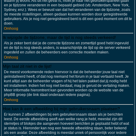
waarin jij woont. Als dit het geval is, moet je naar het gebruikerspaneel gaan
en je tijdzone veranderen in een bepaald gebied (vb: Amsterdam, New York,
Sydney, enz.). Wees er bewust van dat het veranderen van de tijdzone, zoals
de meeste instellingen, alleen gedaan kunnen worden door geregistreerde
gebruikers. Als je nog niet geregistreerd bent is dit een goed moment om dit te
doen.
Omhoog
Ik wijzigde de tijdzone, maar de tijd is nog steeds verkeerd!
Als je zeker bent dat je de correcte tijdzone en zomertijd goed hebt ingevuld
en de tijd is nog steeds anders, is waarschijnlijk de tijd op de server verkeerd
ingesteld en zullen de beheerders een correctie moeten maken.
Omhoog
Mijn taal zit niet in de lijst!
De meest voorkomende reden hiervoor is dat de beheerder jouw taal niet
geïnstalleerd heeft, of dat nog niemand het forum in je taal vertaald heeft. Je
kunt altijd aan de beheerder vragen of hij het talen pakket dat jij nodig hebt
wil installeren. Indien het nog niet bestaat, mag je gerust de vertaling maken.
Meer informatie hieromtrent kan gevonden worden op de website van de
phpBB groep (de link staat onderaan iedere pagina).
Omhoog
Hoe kan ik een afbeelding bij mijn gebruikersnaam plaatsen?
Er kunnen 2 afbeeldingen bij een gebruikersnaam staan als je berichten
leest. De eerste afbeelding geeft aan welke rang je hebt, meestal zijn dit
sterretjes of blokjes die aangeven hoeveel berichten je geplaatst hebt of wat
je status is. Hieronder kan nog een tweede afbeelding staan, beter bekend
als een avatar. Deze afbeelding is meestal uniek of persoonlijk voor iedere