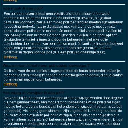
Omhoog
Hoe maak ik een poll?
Een poll aanmaken is heel gemakkelijk, als je een nieuw onderwerp
aanmaakt (of het eerste bericht in een onderwerp bewerkt, als je daar
permissie voor hebt) zou je een "voeg poll toe" tabblad moeten zijn onderaan
het posting-gedeelte (als je dit tabblad niet kunt zien heb je niet de juiste
permissies om polls aan te maken). Je moet een titel voor de poll invullen bij
"poll vraag" en dan minstens 2 mogelijkheden invullen in het "poll opties"-
tekstgedeelte (limiet is ingesteld door de beheerder), met elke optie
gescheiden door middel van een nieuwe regel. Je kunt ook instellen hoeveel
opties een gebruiker mag kiezen onder "opties per gebruiker" en een
tijdslimiet in dagen voor de poll (0 is een poll van oneindige duur).
Omhoog
Waarom kan ik niet meer poll opties toevoegen?
De limiet voor de poll opties is ingesteld door de forum beheerder. Indien je
meer opties denkt nodig te hebben dan het toegestane aantal, dien je contact
op te nemen met de forum beheerder.
Omhoog
Hoe wijzig of verwijder ik een poll?
Net zoals bij de berichten kan een poll alleen gewijzigd worden door degene
die hem gemaakt heeft, een moderator of beheerder. Om de poll te wijzigen
moet je het allereerste bericht van het onderwerp wijzigen (hieraan is de poll
gekoppeld). Als er nog geen stemmen zijn uitgebracht kunnen gebruikers de
poll verwijderen of iedere poll optie wijzigen. Maar, als er reeds gestemd is
kunnen alleen moderators of beheerders hem wijzigen of verwijderen. Dit om
te verkomen dat gebruikers een poll maken en deze daarna vervalsen door