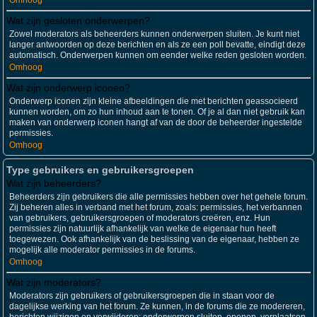
Omhoog
Wat zijn gesloten onderwerpen?
Zowel moderators als beheerders kunnen onderwerpen sluiten. Je kunt niet
langer antwoorden op deze berichten en als ze een poll bevatte, eindigt deze
automatisch. Onderwerpen kunnen om eender welke reden gesloten worden.
Omhoog
Wat zijn onderwerp iconen?
Onderwerp iconen zijn kleine afbeeldingen die met berichten geassocieerd
kunnen worden, om zo hun inhoud aan te tonen. Of je al dan niet gebruik kan
maken van onderwerp iconen hangt af van de door de beheerder ingestelde
permissies.
Omhoog
Type gebruikers en gebruikersgroepen
Wat zijn beheerders?
Beheerders zijn gebruikers die alle permissies hebben over het gehele forum.
Zij beheren alles in verband met het forum, zoals: permissies, het verbannen
van gebruikers, gebruikersgroepen of moderators creëren, enz. Hun
permissies zijn natuurlijk afhankelijk van welke de eigenaar hun heeft
toegewezen. Ook afhankelijk van de beslissing van de eigenaar, hebben ze
mogelijk alle moderator permissies in de forums.
Omhoog
Wat zijn moderators?
Moderators zijn gebruikers of gebruikersgroepen die in staan voor de
dagelijkse werking van het forum. Ze kunnen, in de forums die ze modereren,