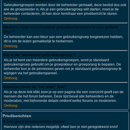
Gebruikersgroepen worden door de beheerder gemaakt, deze beslist dus ook
wie de groepsleider is. Als je een gebruikersgroep wilt starten, moet je de
beheerder contacteren, dit kan door hem/haar een privébericht te sturen.
Omhoog
Waarom staan verscheidene gebruikersgroepen in een andere
kleur?
De beheerder kan een kleur aan een gebruikersgroep toegewezen hebben,
dit is om de leden gemakkelijk te herkennen.
Omhoog
Wat is de "standaard gebruikersgroep"?
Als je lid bent van meerdere gebruikersgroepen, word je standaard
gebruikersgroep gebruikt om je groepskleur en groepsrang te bepalen. De
beheerder kun je de permissies geven om je standaard gebruikersgroep te
wijzigen via het gebruikerspaneel.
Omhoog
Waarvoor dient de "het team" link?
Als je op deze link klikt, kom je op een pagina die een overzicht geeft van de
mensen die het forum beheren. Deze lijst bevat alle beheerders en de
moderators, met bijhorende details omtrent welke forums ze modereren.
Omhoog
Privéberichten
Ik kan geen privéberichten sturen!
Hiervoor zijn drie redenen mogelijk: ofwel ben je niet geregistreerd en/of