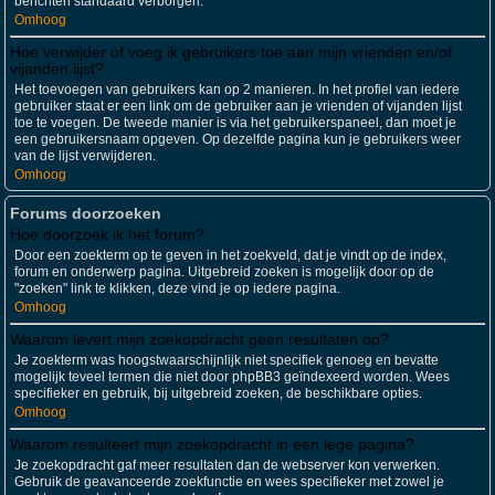
berichten standaard verborgen.
Omhoog
Hoe verwijder of voeg ik gebruikers toe aan mijn vrienden en/of
vijanden lijst?
Het toevoegen van gebruikers kan op 2 manieren. In het profiel van iedere
gebruiker staat er een link om de gebruiker aan je vrienden of vijanden lijst
toe te voegen. De tweede manier is via het gebruikerspaneel, dan moet je
een gebruikersnaam opgeven. Op dezelfde pagina kun je gebruikers weer
van de lijst verwijderen.
Omhoog
Forums doorzoeken
Hoe doorzoek ik het forum?
Door een zoekterm op te geven in het zoekveld, dat je vindt op de index,
forum en onderwerp pagina. Uitgebreid zoeken is mogelijk door op de
"zoeken" link te klikken, deze vind je op iedere pagina.
Omhoog
Waarom levert mijn zoekopdracht geen resultaten op?
Je zoekterm was hoogstwaarschijnlijk niet specifiek genoeg en bevatte
mogelijk teveel termen die niet door phpBB3 geïndexeerd worden. Wees
specifieker en gebruik, bij uitgebreid zoeken, de beschikbare opties.
Omhoog
Waarom resulteert mijn zoekopdracht in een lege pagina?
Je zoekopdracht gaf meer resultaten dan de webserver kon verwerken.
Gebruik de geavanceerde zoekfunctie en wees specifieker met zowel je