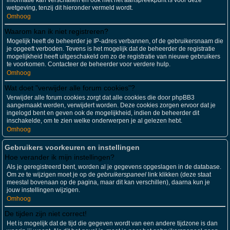
informatie kan verschaffen en ook niet het aanspreekpunt is voor deze
wetgeving, tenzij dit hieronder vermeld wordt.
Omhoog
Waarom kan ik niet registreren?
Mogelijk heeft de beheerder je IP-adres verbannen, of de gebruikersnaam die
je opgeeft verboden. Tevens is het mogelijk dat de beheerder de registratie
mogelijkheid heeft uitgeschakeld om zo de registratie van nieuwe gebruikers
te voorkomen. Contacteer de beheerder voor verdere hulp.
Omhoog
Wat doet "verwijder alle forum cookies"?
Verwijder alle forum cookies zorgt dat alle cookies die door phpBB3
aangemaakt werden, verwijdert worden. Deze cookies zorgen ervoor dat je
ingelogd bent en geven ook de mogelijkheid, indien de beheerder dit
inschakelde, om te zien welke onderwerpen je al gelezen hebt.
Omhoog
Gebruikers voorkeuren en instellingen
Hoe verander ik mijn instellingen?
Als je geregistreerd bent, worden al je gegevens opgeslagen in de database.
Om ze te wijzigen moet je op de
gebruikerspaneel
link klikken (deze staat
meestal bovenaan op de pagina, maar dit kan verschillen), daarna kun je
jouw instellingen wijzigen.
Omhoog
De tijden zijn niet correct!
Het is mogelijk dat de tijd die gegeven wordt van een andere tijdzone is dan