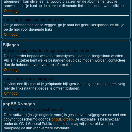
abonneren, kan ofwel een antwoord plaatsen en de abonnementsoptie
aanvinken, of je kunt op de hiervoor dienende link in het onderwerp klikken.
Omhoog
Hoe zeg ik mijn abonnement op?
Om je abonnement op te zeggen, ga je naar het gebruikerspaneel en klik je
op de hier voor dienende links.
Omhoog
Bijlagen
Welke bijlagen worden toegestaan op dit forum?
De beheerder bepaalt welke bestandstypes al dan niet toegestaan worden.
Als je niet zeker bent welke bestanden geüpload mogen worden, contacteer
dan de beheerder voor verdere informatie.
Omhoog
Hoe vind ik al mijn bijlagen?
Je vindt een lijst met al je geüploade bijlagen via het gebruikerspaneel, volg
hier de links naar het gedeelte omtrent bijlagen.
Omhoog
phpBB 3 vragen
Wie heeft dit forum geschreven?
Deze software (in zijn originele vorm) is geschreven, vrijgegeven en met een
copyright beschermd door de
phpBB groep
. De applicatie is beschikbaar
onder de GNU General Public License en mag vrij verspreid worden,
raadpleeg de link voor verdere informatie.