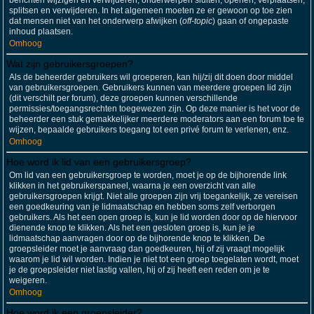
berichten wijzigen en verwijderen; onderwerpen sluiten, openen, verplaatsen,
splitsen en verwijderen. In het algemeen moeten ze er gewoon op toe zien
dat mensen niet van het onderwerp afwijken (
off-topic
) gaan of ongepaste
inhoud plaatsen.
Omhoog
Wat zijn gebruikersgroepen?
Als de beheerder gebruikers wil groeperen, kan hij/zij dit doen door middel
van gebruikersgroepen. Gebruikers kunnen van meerdere groepen lid zijn
(dit verschilt per forum), deze groepen kunnen verschillende
permissies/toegangsrechten toegewezen zijn. Op deze manier is het voor de
beheerder een stuk gemakkelijker meerdere moderators aan een forum toe te
wijzen, bepaalde gebruikers toegang tot een privé forum te verlenen, enz.
Omhoog
Hoe word ik lid van een gebruikersgroep?
Om lid van een gebruikersgroep te worden, moet je op de bijhorende link
klikken in het gebruikerspaneel, waarna je een overzicht van alle
gebruikersgroepen krijgt. Niet alle groepen zijn vrij toegankelijk, ze vereisen
een goedkeuring van je lidmaatschap en hebben soms zelf verborgen
gebruikers. Als het een open groep is, kun je lid worden door op de hiervoor
dienende knop te klikken. Als het een gesloten groep is, kun je je
lidmaatschap aanvragen door op de bijhorende knop te klikken. De
groepsleider moet je aanvraag dan goedkeuren, hij of zij vraagt mogelijk
waarom je lid wil worden. Indien je niet tot een groep toegelaten wordt, moet
je de groepsleider niet lastig vallen, hij of zij heeft een reden om je te
weigeren.
Omhoog
Hoe word ik een groepsleider?