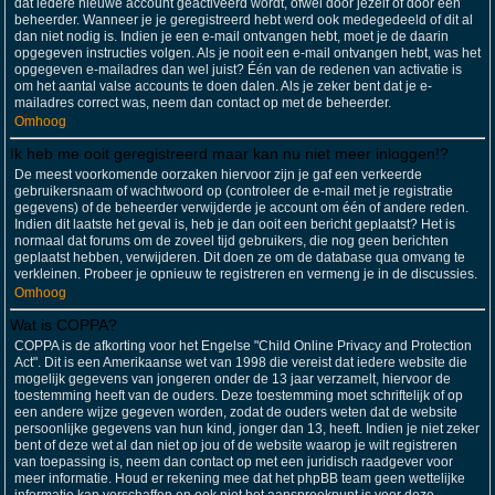
dat iedere nieuwe account geactiveerd wordt, ofwel door jezelf of door een
beheerder. Wanneer je je geregistreerd hebt werd ook medegedeeld of dit al
dan niet nodig is. Indien je een e-mail ontvangen hebt, moet je de daarin
opgegeven instructies volgen. Als je nooit een e-mail ontvangen hebt, was het
opgegeven e-mailadres dan wel juist? Één van de redenen van activatie is
om het aantal valse accounts te doen dalen. Als je zeker bent dat je e-
mailadres correct was, neem dan contact op met de beheerder.
Omhoog
Ik heb me ooit geregistreerd maar kan nu niet meer inloggen!?
De meest voorkomende oorzaken hiervoor zijn je gaf een verkeerde
gebruikersnaam of wachtwoord op (controleer de e-mail met je registratie
gegevens) of de beheerder verwijderde je account om één of andere reden.
Indien dit laatste het geval is, heb je dan ooit een bericht geplaatst? Het is
normaal dat forums om de zoveel tijd gebruikers, die nog geen berichten
geplaatst hebben, verwijderen. Dit doen ze om de database qua omvang te
verkleinen. Probeer je opnieuw te registreren en vermeng je in de discussies.
Omhoog
Wat is COPPA?
COPPA is de afkorting voor het Engelse "Child Online Privacy and Protection
Act". Dit is een Amerikaanse wet van 1998 die vereist dat iedere website die
mogelijk gegevens van jongeren onder de 13 jaar verzamelt, hiervoor de
toestemming heeft van de ouders. Deze toestemming moet schriftelijk of op
een andere wijze gegeven worden, zodat de ouders weten dat de website
persoonlijke gegevens van hun kind, jonger dan 13, heeft. Indien je niet zeker
bent of deze wet al dan niet op jou of de website waarop je wilt registreren
van toepassing is, neem dan contact op met een juridisch raadgever voor
meer informatie. Houd er rekening mee dat het phpBB team geen wettelijke