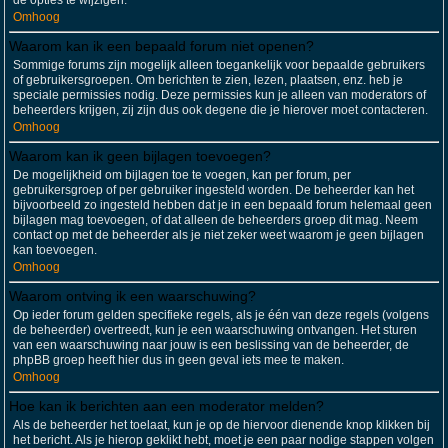
de opties te wijzigen.
Omhoog
Waarom kan ik een bepaald forum niet openen?
Sommige forums zijn mogelijk alleen toegankelijk voor bepaalde gebruikers
of gebruikersgroepen. Om berichten te zien, lezen, plaatsen, enz. heb je
speciale permissies nodig. Deze permissies kun je alleen van moderators of
beheerders krijgen, zij zijn dus ook degene die je hierover moet contacteren.
Omhoog
Waarom kan ik geen bijlagen toevoegen?
De mogelijkheid om bijlagen toe te voegen, kan per forum, per
gebruikersgroep of per gebruiker ingesteld worden. De beheerder kan het
bijvoorbeeld zo ingesteld hebben dat je in een bepaald forum helemaal geen
bijlagen mag toevoegen, of dat alleen de beheerders groep dit mag. Neem
contact op met de beheerder als je niet zeker weet waarom je geen bijlagen
kan toevoegen.
Omhoog
Waarom ontving ik een waarschuwing?
Op ieder forum gelden specifieke regels, als je één van deze regels (volgens
de beheerder) overtreedt, kun je een waarschuwing ontvangen. Het sturen
van een waarschuwing naar jouw is een beslissing van de beheerder, de
phpBB groep heeft hier dus in geen geval iets mee te maken.
Omhoog
Hoe kan ik berichten aan een moderator melden?
Als de beheerder het toelaat, kun je op de hiervoor dienende knop klikken bij
het bericht. Als je hierop geklikt hebt, moet je een paar nodige stappen volgen