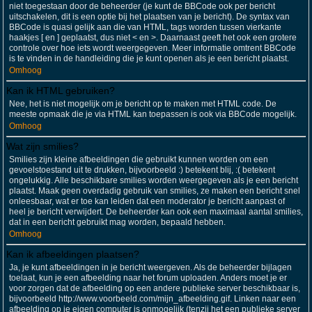
niet toegestaan door de beheerder (je kunt de BBCode ook per bericht
uitschakelen, dit is een optie bij het plaatsen van je bericht). De syntax van
BBCode is quasi gelijk aan die van HTML, tags worden tussen vierkante
haakjes [ en ] geplaatst, dus niet < en >. Daarnaast geeft het ook een grotere
controle over hoe iets wordt weergegeven. Meer informatie omtrent BBCode
is te vinden in de handleiding die je kunt openen als je een bericht plaatst.
Omhoog
Kan ik HTML gebruiken?
Nee, het is niet mogelijk om je bericht op te maken met HTML code. De
meeste opmaak die je via HTML kan toepassen is ook via BBCode mogelijk.
Omhoog
Wat zijn smilies?
Smilies zijn kleine afbeeldingen die gebruikt kunnen worden om een
gevoelstoestand uit te drukken, bijvoorbeeld :) betekent blij, :( betekent
ongelukkig. Alle beschikbare smilies worden weergegeven als je een bericht
plaatst. Maak geen overdadig gebruik van smilies, ze maken een bericht snel
onleesbaar, wat er toe kan leiden dat een moderator je bericht aanpast of
heel je bericht verwijdert. De beheerder kan ook een maximaal aantal smilies,
dat in een bericht gebruikt mag worden, bepaald hebben.
Omhoog
Kan ik afbeeldingen plaatsen?
Ja, je kunt afbeeldingen in je bericht weergeven. Als de beheerder bijlagen
toelaat, kun je een afbeelding naar het forum uploaden. Anders moet je er
voor zorgen dat de afbeelding op een andere publieke server beschikbaar is,
bijvoorbeeld http://www.voorbeeld.com/mijn_afbeelding.gif. Linken naar een
afbeelding op je eigen computer is onmogelijk (tenzij het een publieke server