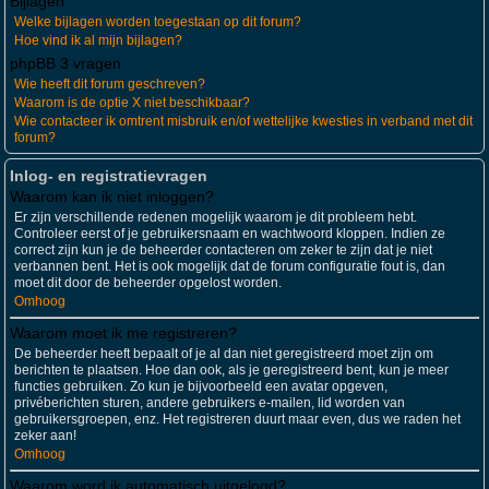
Bijlagen
Welke bijlagen worden toegestaan op dit forum?
Hoe vind ik al mijn bijlagen?
phpBB 3 vragen
Wie heeft dit forum geschreven?
Waarom is de optie X niet beschikbaar?
Wie contacteer ik omtrent misbruik en/of wettelijke kwesties in verband met dit
forum?
Inlog- en registratievragen
Waarom kan ik niet inloggen?
Er zijn verschillende redenen mogelijk waarom je dit probleem hebt.
Controleer eerst of je gebruikersnaam en wachtwoord kloppen. Indien ze
correct zijn kun je de beheerder contacteren om zeker te zijn dat je niet
verbannen bent. Het is ook mogelijk dat de forum configuratie fout is, dan
moet dit door de beheerder opgelost worden.
Omhoog
Waarom moet ik me registreren?
De beheerder heeft bepaalt of je al dan niet geregistreerd moet zijn om
berichten te plaatsen. Hoe dan ook, als je geregistreerd bent, kun je meer
functies gebruiken. Zo kun je bijvoorbeeld een avatar opgeven,
privéberichten sturen, andere gebruikers e-mailen, lid worden van
gebruikersgroepen, enz. Het registreren duurt maar even, dus we raden het
zeker aan!
Omhoog
Waarom word ik automatisch uitgelogd?