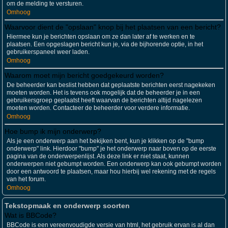
om de melding te versturen.
Omhoog
Waarvoor dient de "opslaan" knop bij het plaatsen van een bericht?
Hiermee kun je berichten opslaan om ze dan later af te werken en te
plaatsen. Een opgeslagen bericht kun je, via de bijhorende optie, in het
gebruikerspaneel weer laden.
Omhoog
Waarom moet mijn bericht goedgekeurd worden?
De beheerder kan beslist hebben dat geplaatste berichten eerst nagekeken
moeten worden. Het is tevens ook mogelijk dat de beheerder je in een
gebruikersgroep geplaatst heeft waarvan de berichten altijd nagelezen
moeten worden. Contacteer de beheerder voor verdere informatie.
Omhoog
Hoe bump ik mijn onderwerp?
Als je een onderwerp aan het bekijken bent, kun je klikken op de "bump
onderwerp" link. Hierdoor "bump" je het onderwerp naar boven op de eerste
pagina van de onderwerpenlijst. Als deze link er niet staat, kunnen
onderwerpen niet gebumpt worden. Een onderwerp kan ook gebumpt worden
door een antwoord te plaatsen, maar hou hierbij wel rekening met de regels
van het forum.
Omhoog
Tekstopmaak en onderwerp soorten
Wat is BBCode?
BBCode is een vereenvoudigde versie van html, het gebruik ervan is al dan