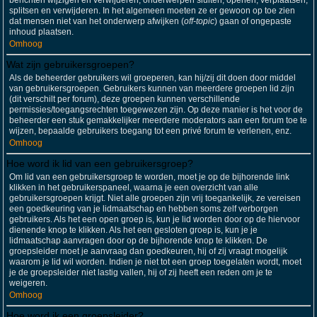
berichten wijzigen en verwijderen; onderwerpen sluiten, openen, verplaatsen,
splitsen en verwijderen. In het algemeen moeten ze er gewoon op toe zien
dat mensen niet van het onderwerp afwijken (
off-topic
) gaan of ongepaste
inhoud plaatsen.
Omhoog
Wat zijn gebruikersgroepen?
Als de beheerder gebruikers wil groeperen, kan hij/zij dit doen door middel
van gebruikersgroepen. Gebruikers kunnen van meerdere groepen lid zijn
(dit verschilt per forum), deze groepen kunnen verschillende
permissies/toegangsrechten toegewezen zijn. Op deze manier is het voor de
beheerder een stuk gemakkelijker meerdere moderators aan een forum toe te
wijzen, bepaalde gebruikers toegang tot een privé forum te verlenen, enz.
Omhoog
Hoe word ik lid van een gebruikersgroep?
Om lid van een gebruikersgroep te worden, moet je op de bijhorende link
klikken in het gebruikerspaneel, waarna je een overzicht van alle
gebruikersgroepen krijgt. Niet alle groepen zijn vrij toegankelijk, ze vereisen
een goedkeuring van je lidmaatschap en hebben soms zelf verborgen
gebruikers. Als het een open groep is, kun je lid worden door op de hiervoor
dienende knop te klikken. Als het een gesloten groep is, kun je je
lidmaatschap aanvragen door op de bijhorende knop te klikken. De
groepsleider moet je aanvraag dan goedkeuren, hij of zij vraagt mogelijk
waarom je lid wil worden. Indien je niet tot een groep toegelaten wordt, moet
je de groepsleider niet lastig vallen, hij of zij heeft een reden om je te
weigeren.
Omhoog
Hoe word ik een groepsleider?