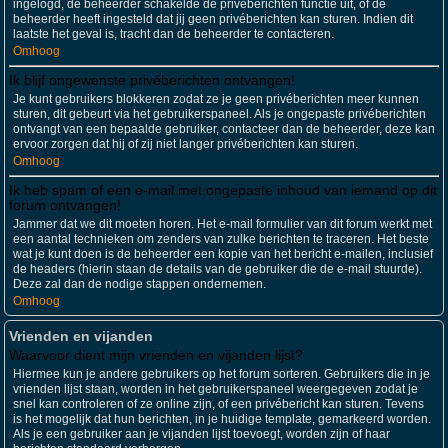
ingelogd, de beheerder schakelde de privéberichten functie uit, of de
beheerder heeft ingesteld dat jij geen privéberichten kan sturen. Indien dit
laatste het geval is, tracht dan de beheerder te contacteren.
Omhoog
Ik blijf ongewenste privéberichten ontvangen!
Je kunt gebruikers blokkeren zodat ze je geen privéberichten meer kunnen
sturen, dit gebeurt via het gebruikerspaneel. Als je ongepaste privéberichten
ontvangt van een bepaalde gebruiker, contacteer dan de beheerder, deze kan
ervoor zorgen dat hij of zij niet langer privéberichten kan sturen.
Omhoog
Ik heb spam of een e-mail met ongepaste inhoud van iemand op dit
forum ontvangen!
Jammer dat we dit moeten horen. Het e-mail formulier van dit forum werkt met
een aantal technieken om zenders van zulke berichten te traceren. Het beste
wat je kunt doen is de beheerder een kopie van het bericht e-mailen, inclusief
de headers (hierin staan de details van de gebruiker die de e-mail stuurde).
Deze zal dan de nodige stappen ondernemen.
Omhoog
Vrienden en vijanden
Waarvoor dient mijn vrienden en vijanden lijst?
Hiermee kun je andere gebruikers op het forum sorteren. Gebruikers die in je
vrienden lijst staan, worden in het gebruikerspaneel weergegeven zodat je
snel kan controleren of ze online zijn, of een privébericht kan sturen. Tevens
is het mogelijk dat hun berichten, in je huidige template, gemarkeerd worden.
Als je een gebruiker aan je vijanden lijst toevoegt, worden zijn of haar