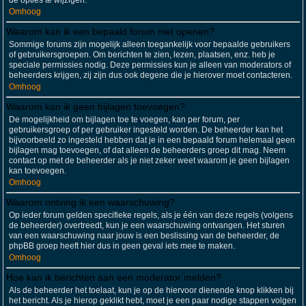
de opties te wijzigen.
Omhoog
Waarom kan ik een bepaald forum niet openen?
Sommige forums zijn mogelijk alleen toegankelijk voor bepaalde gebruikers
of gebruikersgroepen. Om berichten te zien, lezen, plaatsen, enz. heb je
speciale permissies nodig. Deze permissies kun je alleen van moderators of
beheerders krijgen, zij zijn dus ook degene die je hierover moet contacteren.
Omhoog
Waarom kan ik geen bijlagen toevoegen?
De mogelijkheid om bijlagen toe te voegen, kan per forum, per
gebruikersgroep of per gebruiker ingesteld worden. De beheerder kan het
bijvoorbeeld zo ingesteld hebben dat je in een bepaald forum helemaal geen
bijlagen mag toevoegen, of dat alleen de beheerders groep dit mag. Neem
contact op met de beheerder als je niet zeker weet waarom je geen bijlagen
kan toevoegen.
Omhoog
Waarom ontving ik een waarschuwing?
Op ieder forum gelden specifieke regels, als je één van deze regels (volgens
de beheerder) overtreedt, kun je een waarschuwing ontvangen. Het sturen
van een waarschuwing naar jouw is een beslissing van de beheerder, de
phpBB groep heeft hier dus in geen geval iets mee te maken.
Omhoog
Hoe kan ik berichten aan een moderator melden?
Als de beheerder het toelaat, kun je op de hiervoor dienende knop klikken bij
het bericht. Als je hierop geklikt hebt, moet je een paar nodige stappen volgen