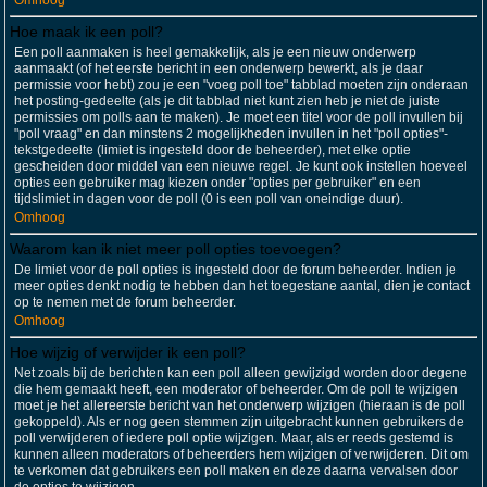
Omhoog
Hoe maak ik een poll?
Een poll aanmaken is heel gemakkelijk, als je een nieuw onderwerp
aanmaakt (of het eerste bericht in een onderwerp bewerkt, als je daar
permissie voor hebt) zou je een "voeg poll toe" tabblad moeten zijn onderaan
het posting-gedeelte (als je dit tabblad niet kunt zien heb je niet de juiste
permissies om polls aan te maken). Je moet een titel voor de poll invullen bij
"poll vraag" en dan minstens 2 mogelijkheden invullen in het "poll opties"-
tekstgedeelte (limiet is ingesteld door de beheerder), met elke optie
gescheiden door middel van een nieuwe regel. Je kunt ook instellen hoeveel
opties een gebruiker mag kiezen onder "opties per gebruiker" en een
tijdslimiet in dagen voor de poll (0 is een poll van oneindige duur).
Omhoog
Waarom kan ik niet meer poll opties toevoegen?
De limiet voor de poll opties is ingesteld door de forum beheerder. Indien je
meer opties denkt nodig te hebben dan het toegestane aantal, dien je contact
op te nemen met de forum beheerder.
Omhoog
Hoe wijzig of verwijder ik een poll?
Net zoals bij de berichten kan een poll alleen gewijzigd worden door degene
die hem gemaakt heeft, een moderator of beheerder. Om de poll te wijzigen
moet je het allereerste bericht van het onderwerp wijzigen (hieraan is de poll
gekoppeld). Als er nog geen stemmen zijn uitgebracht kunnen gebruikers de
poll verwijderen of iedere poll optie wijzigen. Maar, als er reeds gestemd is
kunnen alleen moderators of beheerders hem wijzigen of verwijderen. Dit om
te verkomen dat gebruikers een poll maken en deze daarna vervalsen door