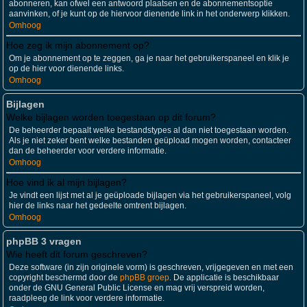
abonneren, kan ofwel een antwoord plaatsen en de abonnementsoptie
aanvinken, of je kunt op de hiervoor dienende link in het onderwerp klikken.
Omhoog
Hoe zeg ik mijn abonnement op?
Om je abonnement op te zeggen, ga je naar het gebruikerspaneel en klik je
op de hier voor dienende links.
Omhoog
Bijlagen
Welke bijlagen worden toegestaan op dit forum?
De beheerder bepaalt welke bestandstypes al dan niet toegestaan worden.
Als je niet zeker bent welke bestanden geüpload mogen worden, contacteer
dan de beheerder voor verdere informatie.
Omhoog
Hoe vind ik al mijn bijlagen?
Je vindt een lijst met al je geüploade bijlagen via het gebruikerspaneel, volg
hier de links naar het gedeelte omtrent bijlagen.
Omhoog
phpBB 3 vragen
Wie heeft dit forum geschreven?
Deze software (in zijn originele vorm) is geschreven, vrijgegeven en met een
copyright beschermd door de
phpBB groep
. De applicatie is beschikbaar
onder de GNU General Public License en mag vrij verspreid worden,
raadpleeg de link voor verdere informatie.