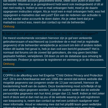
dat iedere nieuwe account geactiveerd wordt, ofwel door jezelf of door een
beheerder. Wanneer je je geregistreerd hebt werd ook medegedeeld of dit al
dan niet nodig is. Indien je een e-mail ontvangen hebt, moet je de daarin
opgegeven instructies volgen. Als je nooit een e-mail ontvangen hebt, was het
opgegeven e-mailadres dan wel juist? Één van de redenen van activatie is
om het aantal valse accounts te doen dalen. Als je zeker bent dat je e-
mailadres correct was, neem dan contact op met de beheerder.
Omhoog
Ik heb me ooit geregistreerd maar kan nu niet meer inloggen!?
De meest voorkomende oorzaken hiervoor zijn je gaf een verkeerde
gebruikersnaam of wachtwoord op (controleer de e-mail met je registratie
gegevens) of de beheerder verwijderde je account om één of andere reden.
Indien dit laatste het geval is, heb je dan ooit een bericht geplaatst? Het is
normaal dat forums om de zoveel tijd gebruikers, die nog geen berichten
geplaatst hebben, verwijderen. Dit doen ze om de database qua omvang te
verkleinen. Probeer je opnieuw te registreren en vermeng je in de discussies.
Omhoog
Wat is COPPA?
COPPA is de afkorting voor het Engelse "Child Online Privacy and Protection
Act". Dit is een Amerikaanse wet van 1998 die vereist dat iedere website die
mogelijk gegevens van jongeren onder de 13 jaar verzamelt, hiervoor de
toestemming heeft van de ouders. Deze toestemming moet schriftelijk of op
een andere wijze gegeven worden, zodat de ouders weten dat de website
persoonlijke gegevens van hun kind, jonger dan 13, heeft. Indien je niet zeker
bent of deze wet al dan niet op jou of de website waarop je wilt registreren
van toepassing is, neem dan contact op met een juridisch raadgever voor
meer informatie. Houd er rekening mee dat het phpBB team geen wettelijke