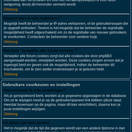
informatie kan verschaffen en ook niet het aanspreekpunt is voor deze
wetgeving, tenzij dit hieronder vermeld wordt.
Omhoog
Waarom kan ik niet registreren?
Mogelijk heeft de beheerder je IP-adres verbannen, of de gebruikersnaam die
je opgeeft verboden. Tevens is het mogelijk dat de beheerder de registratie
mogelijkheid heeft uitgeschakeld om zo de registratie van nieuwe gebruikers
te voorkomen. Contacteer de beheerder voor verdere hulp.
Omhoog
Wat doet "verwijder alle forum cookies"?
Verwijder alle forum cookies zorgt dat alle cookies die door phpBB3
aangemaakt werden, verwijdert worden. Deze cookies zorgen ervoor dat je
ingelogd bent en geven ook de mogelijkheid, indien de beheerder dit
inschakelde, om te zien welke onderwerpen je al gelezen hebt.
Omhoog
Gebruikers voorkeuren en instellingen
Hoe verander ik mijn instellingen?
Als je geregistreerd bent, worden al je gegevens opgeslagen in de database.
Om ze te wijzigen moet je op de
gebruikerspaneel
link klikken (deze staat
meestal bovenaan op de pagina, maar dit kan verschillen), daarna kun je
jouw instellingen wijzigen.
Omhoog
De tijden zijn niet correct!
Het is mogelijk dat de tijd die gegeven wordt van een andere tijdzone is dan