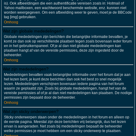
is). Ook afbeeldingen die een authentificatie vereisen zoals in: Hotmail of
Yahoo mailboxen, een wachtwoord beschermde website, enz. kunnen niet
worden weergegeven. Om een afbeelding weer te geven, moet je de BBCode
tag [img] gebruiken.
Omhoog
Wat zijn globale mededelingen?
Globale mededelingen zijn berichten die belangrijke informatie bevatten, je
komt ze dan ook op verschillende plaatsen tegen zoals bovenaan ieder forum
en in het gebruikerspaneel. Of je al dan niet globale mededelingen kan
plaatsen hangt af van de vereiste permissies, deze zijn ingesteld door de
beheerder.
Omhoog
Wat zijn mededelingen?
Mededelingen bevatten vaak belangrijke informatie over het forum dat je aan
het lezen bent, je kunt deze berichten dan ook het best zo snel mogelijk
lezen. Mededelingen verschijnen bovenaan iedere pagina van het forum
waarin ze geplaatst zijn. Zoals bij globale mededelingen, hangt het van de
vereiste permissies af of je al dan niet mededelingen kan plaatsen. De nodige
permissies zijn bepaald door de beheerder.
Omhoog
Wat zijn sticky onderwerpen?
Sticky onderwerpen staan onder de mededelingen in het forum en alleen op
de eerste pagina. Meestal zijn deze berichten vrij belangrijk, dus het lezen
ervan is aangeraden. Net zoals bij mededelingen bepaalt de beheerder
welke permissies je moet hebben om een sticky onderwerp te plaatsen.