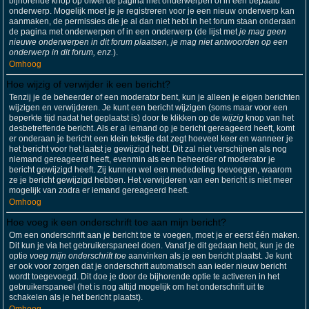
bijhorende knop op ofwel de pagina met onderwerpen of in een bepaald
onderwerp. Mogelijk moet je je registreren voor je een nieuw onderwerp kan
aanmaken, de permissies die je al dan niet hebt in het forum staan onderaan
de pagina met onderwerpen of in een onderwerp (de lijst met
je mag geen
nieuwe onderwerpen in dit forum plaatsen, je mag niet antwoorden op een
onderwerp in dit forum, enz.
).
Omhoog
Hoe wijzig of verwijder ik een bericht?
Tenzij je de beheerder of een moderator bent, kun je alleen je eigen berichten
wijzigen en verwijderen. Je kunt een bericht wijzigen (soms maar voor een
beperkte tijd nadat het geplaatst is) door te klikken op de
wijzig
knop van het
desbetreffende bericht. Als er al iemand op je bericht gereageerd heeft, komt
er onderaan je bericht een klein tekstje dat zegt hoeveel keer en wanneer je
het bericht voor het laatst je gewijzigd hebt. Dit zal niet verschijnen als nog
niemand gereageerd heeft, evenmin als een beheerder of moderator je
bericht gewijzigd heeft. Zij kunnen wel een mededeling toevoegen, waarom
ze je bericht gewijzigd hebben. Het verwijderen van een bericht is niet meer
mogelijk van zodra er iemand gereageerd heeft.
Omhoog
Hoe voeg ik een onderschrift toe aan mijn bericht?
Om een onderschrift aan je bericht toe te voegen, moet je er eerst één maken.
Dit kun je via het gebruikerspaneel doen. Vanaf je dit gedaan hebt, kun je de
optie
voeg mijn onderschrift toe
aanvinken als je een bericht plaatst. Je kunt
er ook voor zorgen dat je onderschrift automatisch aan ieder nieuw bericht
wordt toegevoegd. Dit doe je door de bijhorende optie te activeren in het
gebruikerspaneel (het is nog altijd mogelijk om het onderschrift uit te
schakelen als je het bericht plaatst).