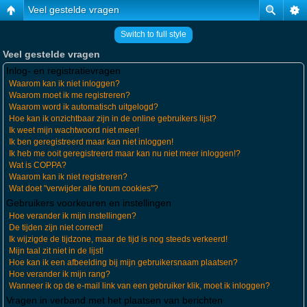
Veel gestelde vragen
Switch to full style
Veel gestelde vragen
Inlog- en registratievragen
Waarom kan ik niet inloggen?
Waarom moet ik me registreren?
Waarom word ik automatisch uitgelogd?
Hoe kan ik onzichtbaar zijn in de online gebruikers lijst?
Ik weet mijn wachtwoord niet meer!
Ik ben geregistreerd maar kan niet inloggen!
Ik heb me ooit geregistreerd maar kan nu niet meer inloggen!?
Wat is COPPA?
Waarom kan ik niet registreren?
Wat doet "verwijder alle forum cookies"?
Gebruikers voorkeuren en instellingen
Hoe verander ik mijn instellingen?
De tijden zijn niet correct!
Ik wijzigde de tijdzone, maar de tijd is nog steeds verkeerd!
Mijn taal zit niet in de lijst!
Hoe kan ik een afbeelding bij mijn gebruikersnaam plaatsen?
Hoe verander ik mijn rang?
Wanneer ik op de e-mail link van een gebruiker klik, moet ik inloggen?
Vragen in verband met het plaatsen van berichten