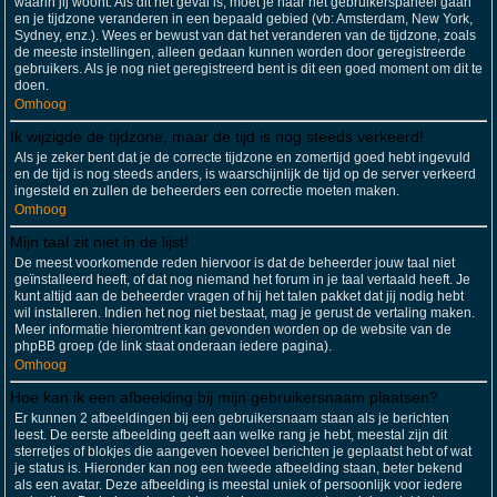
waarin jij woont. Als dit het geval is, moet je naar het gebruikerspaneel gaan
en je tijdzone veranderen in een bepaald gebied (vb: Amsterdam, New York,
Sydney, enz.). Wees er bewust van dat het veranderen van de tijdzone, zoals
de meeste instellingen, alleen gedaan kunnen worden door geregistreerde
gebruikers. Als je nog niet geregistreerd bent is dit een goed moment om dit te
doen.
Omhoog
Ik wijzigde de tijdzone, maar de tijd is nog steeds verkeerd!
Als je zeker bent dat je de correcte tijdzone en zomertijd goed hebt ingevuld
en de tijd is nog steeds anders, is waarschijnlijk de tijd op de server verkeerd
ingesteld en zullen de beheerders een correctie moeten maken.
Omhoog
Mijn taal zit niet in de lijst!
De meest voorkomende reden hiervoor is dat de beheerder jouw taal niet
geïnstalleerd heeft, of dat nog niemand het forum in je taal vertaald heeft. Je
kunt altijd aan de beheerder vragen of hij het talen pakket dat jij nodig hebt
wil installeren. Indien het nog niet bestaat, mag je gerust de vertaling maken.
Meer informatie hieromtrent kan gevonden worden op de website van de
phpBB groep (de link staat onderaan iedere pagina).
Omhoog
Hoe kan ik een afbeelding bij mijn gebruikersnaam plaatsen?
Er kunnen 2 afbeeldingen bij een gebruikersnaam staan als je berichten
leest. De eerste afbeelding geeft aan welke rang je hebt, meestal zijn dit
sterretjes of blokjes die aangeven hoeveel berichten je geplaatst hebt of wat
je status is. Hieronder kan nog een tweede afbeelding staan, beter bekend
als een avatar. Deze afbeelding is meestal uniek of persoonlijk voor iedere