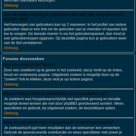
berichten standaard verborgen.
Omhoog
Hoe verwijder of voeg ik gebruikers toe aan mijn vrienden en/of
vijanden lijst?
Het toevoegen van gebruikers kan op 2 manieren. In het profiel van iedere
gebruiker staat er een link om de gebruiker aan je vrienden of vijanden lijst
toe te voegen. De tweede manier is via het gebruikerspaneel, dan moet je
een gebruikersnaam opgeven. Op dezelfde pagina kun je gebruikers weer
van de lijst verwijderen.
Omhoog
Forums doorzoeken
Hoe doorzoek ik het forum?
Door een zoekterm op te geven in het zoekveld, dat je vindt op de index,
forum en onderwerp pagina. Uitgebreid zoeken is mogelijk door op de
"zoeken" link te klikken, deze vind je op iedere pagina.
Omhoog
Waarom levert mijn zoekopdracht geen resultaten op?
Je zoekterm was hoogstwaarschijnlijk niet specifiek genoeg en bevatte
mogelijk teveel termen die niet door phpBB3 geïndexeerd worden. Wees
specifieker en gebruik, bij uitgebreid zoeken, de beschikbare opties.
Omhoog
Waarom resulteert mijn zoekopdracht in een lege pagina?
Je zoekopdracht gaf meer resultaten dan de webserver kon verwerken.
Gebruik de geavanceerde zoekfunctie en wees specifieker met zowel je