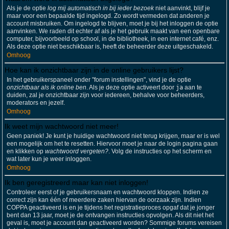
Als je de optie
log mij automatisch in bij ieder bezoek
niet aanvinkt, blijf je
maar voor een bepaalde tijd ingelogd. Zo wordt vermeden dat anderen je
account misbruiken. Om ingelogd te blijven, moet je bij het inloggen de optie
aanvinken. We raden dit echter af als je het gebruik maakt van een openbare
computer, bijvoorbeeld op school, in de bibliotheek, in een internet café, enz.
Als deze optie niet beschikbaar is, heeft de beheerder deze uitgeschakeld.
Omhoog
Hoe kan ik onzichtbaar zijn in de online gebruikers lijst?
In het gebruikerspaneel onder "forum instellingen", vind je de optie
onzichtbaar als ik online ben
. Als je deze optie activeert door
ja
aan te
duiden, zal je onzichtbaar zijn voor iedereen, behalve voor beheerders,
moderators en jezelf.
Omhoog
Ik weet mijn wachtwoord niet meer!
Geen paniek! Je kunt je huidige wachtwoord niet terug krijgen, maar er is wel
een mogelijk om het te resetten. Hiervoor moet je naar de login pagina gaan
en klikken op
wachtwoord vergeten?
. Volg de instructies op het scherm en
wat later kun je weer inloggen.
Omhoog
Ik ben geregistreerd maar kan niet inloggen!
Controleer eerst of je gebruikersnaam en wachtwoord kloppen. Indien ze
correct zijn kan één of meerdere zaken hiervan de oorzaak zijn. Indien
COPPA geactiveerd is en je tijdens het registratieproces opgaf dat je jonger
bent dan 13 jaar, moet je de ontvangen instructies opvolgen. Als dit niet het
geval is, moet je account dan geactiveerd worden? Sommige forums vereisen