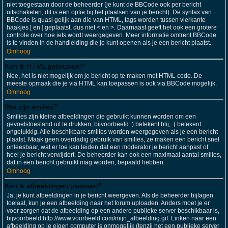
niet toegestaan door de beheerder (je kunt de BBCode ook per bericht
uitschakelen, dit is een optie bij het plaatsen van je bericht). De syntax van
BBCode is quasi gelijk aan die van HTML, tags worden tussen vierkante
haakjes [ en ] geplaatst, dus niet < en >. Daarnaast geeft het ook een grotere
controle over hoe iets wordt weergegeven. Meer informatie omtrent BBCode
is te vinden in de handleiding die je kunt openen als je een bericht plaatst.
Omhoog
Kan ik HTML gebruiken?
Nee, het is niet mogelijk om je bericht op te maken met HTML code. De
meeste opmaak die je via HTML kan toepassen is ook via BBCode mogelijk.
Omhoog
Wat zijn smilies?
Smilies zijn kleine afbeeldingen die gebruikt kunnen worden om een
gevoelstoestand uit te drukken, bijvoorbeeld :) betekent blij, :( betekent
ongelukkig. Alle beschikbare smilies worden weergegeven als je een bericht
plaatst. Maak geen overdadig gebruik van smilies, ze maken een bericht snel
onleesbaar, wat er toe kan leiden dat een moderator je bericht aanpast of
heel je bericht verwijdert. De beheerder kan ook een maximaal aantal smilies,
dat in een bericht gebruikt mag worden, bepaald hebben.
Omhoog
Kan ik afbeeldingen plaatsen?
Ja, je kunt afbeeldingen in je bericht weergeven. Als de beheerder bijlagen
toelaat, kun je een afbeelding naar het forum uploaden. Anders moet je er
voor zorgen dat de afbeelding op een andere publieke server beschikbaar is,
bijvoorbeeld http://www.voorbeeld.com/mijn_afbeelding.gif. Linken naar een
afbeelding op je eigen computer is onmogelijk (tenzij het een publieke server