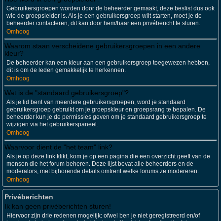
Gebruikersgroepen worden door de beheerder gemaakt, deze beslist dus ook
wie de groepsleider is. Als je een gebruikersgroep wilt starten, moet je de
beheerder contacteren, dit kan door hem/haar een privébericht te sturen.
Omhoog
Waarom staan verscheidene gebruikersgroepen in een andere
kleur?
De beheerder kan een kleur aan een gebruikersgroep toegewezen hebben,
dit is om de leden gemakkelijk te herkennen.
Omhoog
Wat is de "standaard gebruikersgroep"?
Als je lid bent van meerdere gebruikersgroepen, word je standaard
gebruikersgroep gebruikt om je groepskleur en groepsrang te bepalen. De
beheerder kun je de permissies geven om je standaard gebruikersgroep te
wijzigen via het gebruikerspaneel.
Omhoog
Waarvoor dient de "het team" link?
Als je op deze link klikt, kom je op een pagina die een overzicht geeft van de
mensen die het forum beheren. Deze lijst bevat alle beheerders en de
moderators, met bijhorende details omtrent welke forums ze modereren.
Omhoog
Privéberichten
Ik kan geen privéberichten sturen!
Hiervoor zijn drie redenen mogelijk: ofwel ben je niet geregistreerd en/of