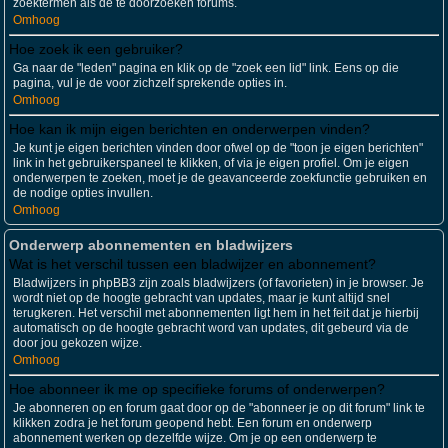
zoektermen als de te doorzoeken forums.
Omhoog
Hoe zoek ik een gebruiker?
Ga naar de "leden" pagina en klik op de "zoek een lid" link. Eens op die
pagina, vul je de voor zichzelf sprekende opties in.
Omhoog
Hoe kan ik mijn eigen berichten en onderwerpen vinden?
Je kunt je eigen berichten vinden door ofwel op de "toon je eigen berichten"
link in het gebruikerspaneel te klikken, of via je eigen profiel. Om je eigen
onderwerpen te zoeken, moet je de geavanceerde zoekfunctie gebruiken en
de nodige opties invullen.
Omhoog
Onderwerp abonnementen en bladwijzers
Wat is het verschil tussen een bladwijzer en abonnement?
Bladwijzers in phpBB3 zijn zoals bladwijzers (of favorieten) in je browser. Je
wordt niet op de hoogte gebracht van updates, maar je kunt altijd snel
terugkeren. Het verschil met abonnementen ligt hem in het feit dat je hierbij
automatisch op de hoogte gebracht word van updates, dit gebeurd via de
door jou gekozen wijze.
Omhoog
Hoe abonneer ik me op specifieke forums of onderwerpen?
Je abonneren op en forum gaat door op de "abonneer je op dit forum" link te
klikken zodra je het forum geopend hebt. Een forum en onderwerp
abonnement werken op dezelfde wijze. Om je op een onderwerp te