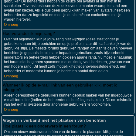
gebruiker. De beheerders hebben de keuze om avatars al dan niet in te
schakelen. Tevens beslissen deze ook over de manier waarop iemand een
avatar kan kiezen. Als je dus geen gebruik kan maken van avatars, heeft een
beheerder dat zo ingesteld en moet je dus hem/haar contacteren met je
vragen hierover.
Omhoog
Hoe verander ik mijn rang?
Over het algemeen kun je jouw rang niet wijzigen (deze staat onder je
gebruikersnaam bij je berichten en op je profiel, maar dit is afhankelijk van de
gebruikte stijl). De meeste forums gebruiken rangen om aan te geven hoeveel
berichten je geplaatst hebt, maar bepaalde gebruikers zoals bijvoorbeeld
moderators en beheerders hebben ook een aparte rang. Nu moet je natuurlijk
het forum niet beginnen spammen met onzinnig veel berichten, gewoon voor
een hogere rang. Dit heeft zelfs mogelijk het tegenovergestelde effect, een
beheerder of moderator kunnen je berichten aantal doen dalen.
Omhoog
Wanneer ik op de e-mail link van een gebruiker klik, moet ik
inloggen?
Alleen geregistreerde gebruikers kunnen gebruik maken van het ingebouwde
e-mail formulier (indien de beheerder dit heeft ingeschakeld). Dit om misbruik
van het e-mail systeem door anonieme gebruikers te voorkomen.
Omhoog
Vragen in verband met het plaatsen van berichten
Hoe plaats ik een onderwerp in een forum?
Om een nieuw onderwerp in één van de forums te plaatsen, klik je op de