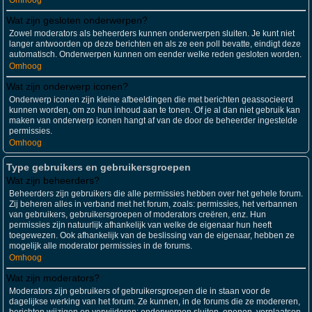
Omhoog
Wat zijn gesloten onderwerpen?
Zowel moderators als beheerders kunnen onderwerpen sluiten. Je kunt niet
langer antwoorden op deze berichten en als ze een poll bevatte, eindigt deze
automatisch. Onderwerpen kunnen om eender welke reden gesloten worden.
Omhoog
Wat zijn onderwerp iconen?
Onderwerp iconen zijn kleine afbeeldingen die met berichten geassocieerd
kunnen worden, om zo hun inhoud aan te tonen. Of je al dan niet gebruik kan
maken van onderwerp iconen hangt af van de door de beheerder ingestelde
permissies.
Omhoog
Type gebruikers en gebruikersgroepen
Wat zijn beheerders?
Beheerders zijn gebruikers die alle permissies hebben over het gehele forum.
Zij beheren alles in verband met het forum, zoals: permissies, het verbannen
van gebruikers, gebruikersgroepen of moderators creëren, enz. Hun
permissies zijn natuurlijk afhankelijk van welke de eigenaar hun heeft
toegewezen. Ook afhankelijk van de beslissing van de eigenaar, hebben ze
mogelijk alle moderator permissies in de forums.
Omhoog
Wat zijn moderators?
Moderators zijn gebruikers of gebruikersgroepen die in staan voor de
dagelijkse werking van het forum. Ze kunnen, in de forums die ze modereren,