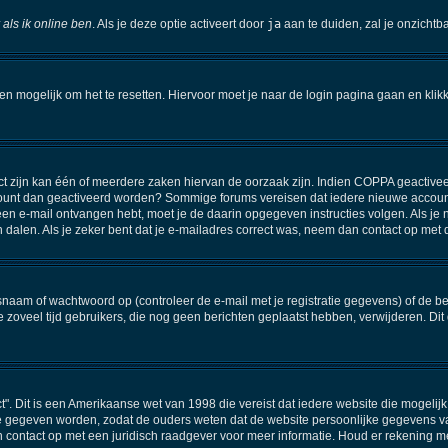
 als ik online ben
. Als je deze optie activeert door
ja
aan te duiden, zal je onzichtb
een mogelijk om het te resetten. Hiervoor moet je naar de login pagina gaan en kli
 zijn kan één of meerdere zaken hiervan de oorzaak zijn. Indien COPPA geactiveerd i
 account dan geactiveerd worden? Sommige forums vereisen dat iedere nieuwe account
e een e-mail ontvangen hebt, moet je de daarin opgegeven instructies volgen. Als 
n dalen. Als je zeker bent dat je e-mailadres correct was, neem dan contact op met
am of wachtwoord op (controleer de e-mail met je registratie gegevens) of de beh
 de zoveel tijd gebruikers, die nog geen berichten geplaatst hebben, verwijderen. 
ct". Dit is een Amerikaanse wet van 1998 die vereist dat iedere website die mogel
e gegeven worden, zodat de ouders weten dat de website persoonlijke gegevens van 
an contact op met een juridisch raadgever voor meer informatie. Houd er rekening m