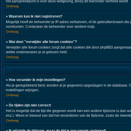
het aanspreekpunt is voor deze wetgeving, tenzij dit hieronder vermeld wordt.
Omhoog
» Waarom kan ik niet registreren?
Mogelijk heeft de beheerder je IP-adres verbannen, of de gebruikersnaam die j
voorkomen. Contacteer de beheerder voor verdere hulp.
Omhoog
» Wat doet "verwijder alle forum cookies"?
Verwijder alle forum cookies zorgt dat alle cookies die door phpBB3 aangemaa
welke onderwerpen je al gelezen hebt.
Omhoog
» Hoe verander ik mijn instellingen?
Als je geregistreerd bent, worden al je gegevens opgeslagen in de database. 
instellingen wijzigen.
Omhoog
» De tijden zijn niet correct!
Het is mogelijk dat de tijd die gegeven wordt van een andere tijdzone is dan w
enz.). Wees er bewust van dat het veranderen van de tijdzone, zoals de meeste
Omhoog
» Ik wijzigde de tijdzone, maar de tijd is nog steeds verkeerd!