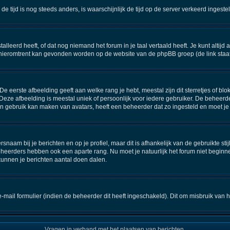
n de tijd is nog steeds anders, is waarschijnlijk de tijd op de server verkeerd inge
eerd heeft, of dat nog niemand het forum in je taal vertaald heeft. Je kunt altijd aa
ie hieromtrent kan gevonden worden op de website van de phpBB groep (de link staa
 eerste afbeelding geeft aan welke rang je hebt, meestal zijn dit sterretjes of blok
Deze afbeelding is meestal uniek of persoonlijk voor iedere gebruiker. De beheerd
 gebruik kan maken van avatars, heeft een beheerder dat zo ingesteld en moet je
snaam bij je berichten en op je profiel, maar dit is afhankelijk van de gebruikte 
eheerders hebben ook een aparte rang. Nu moet je natuurlijk het forum niet begin
kunnen je berichten aantal doen dalen.
ail formulier (indien de beheerder dit heeft ingeschakeld). Dit om misbruik van
Vragen in verband met het plaatsen van berichten