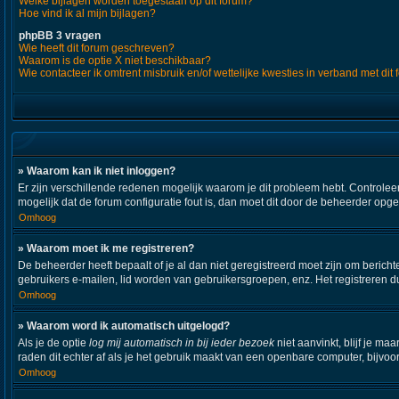
Welke bijlagen worden toegestaan op dit forum?
Hoe vind ik al mijn bijlagen?
phpBB 3 vragen
Wie heeft dit forum geschreven?
Waarom is de optie X niet beschikbaar?
Wie contacteer ik omtrent misbruik en/of wettelijke kwesties in verband met dit
» Waarom kan ik niet inloggen?
Er zijn verschillende redenen mogelijk waarom je dit probleem hebt. Controleer
mogelijk dat de forum configuratie fout is, dan moet dit door de beheerder opg
Omhoog
» Waarom moet ik me registreren?
De beheerder heeft bepaalt of je al dan niet geregistreerd moet zijn om bericht
gebruikers e-mailen, lid worden van gebruikersgroepen, enz. Het registreren d
Omhoog
» Waarom word ik automatisch uitgelogd?
Als je de optie
log mij automatisch in bij ieder bezoek
niet aanvinkt, blijf je m
raden dit echter af als je het gebruik maakt van een openbare computer, bijvoor
Omhoog