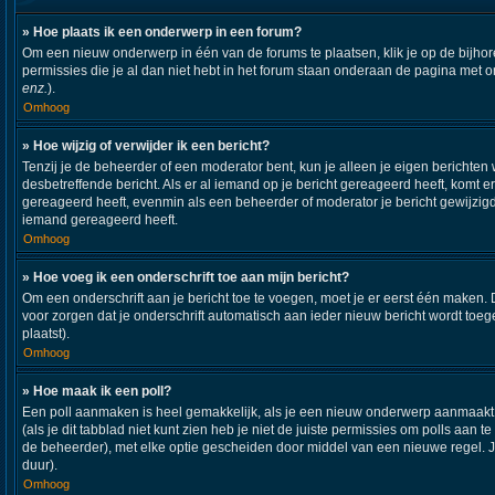
» Hoe plaats ik een onderwerp in een forum?
Om een nieuw onderwerp in één van de forums te plaatsen, klik je op de bijh
permissies die je al dan niet hebt in het forum staan onderaan de pagina met 
enz.
).
Omhoog
» Hoe wijzig of verwijder ik een bericht?
Tenzij je de beheerder of een moderator bent, kun je alleen je eigen berichten 
desbetreffende bericht. Als er al iemand op je bericht gereageerd heeft, komt er
gereageerd heeft, evenmin als een beheerder of moderator je bericht gewijzigd
iemand gereageerd heeft.
Omhoog
» Hoe voeg ik een onderschrift toe aan mijn bericht?
Om een onderschrift aan je bericht toe te voegen, moet je er eerst één maken. D
voor zorgen dat je onderschrift automatisch aan ieder nieuw bericht wordt toegev
plaatst).
Omhoog
» Hoe maak ik een poll?
Een poll aanmaken is heel gemakkelijk, als je een nieuw onderwerp aanmaakt (o
(als je dit tabblad niet kunt zien heb je niet de juiste permissies om polls aan t
de beheerder), met elke optie gescheiden door middel van een nieuwe regel. Je 
duur).
Omhoog