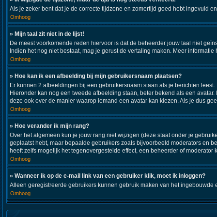
Als je zeker bent dat je de correcte tijdzone en zomertijd goed hebt ingevuld e
Omhoog
» Mijn taal zit niet in de lijst!
De meest voorkomende reden hiervoor is dat de beheerder jouw taal niet geïnstall
Indien het nog niet bestaat, mag je gerust de vertaling maken. Meer informat
Omhoog
» Hoe kan ik een afbeelding bij mijn gebruikersnaam plaatsen?
Er kunnen 2 afbeeldingen bij een gebruikersnaam staan als je berichten leest. De
Hieronder kan nog een tweede afbeelding staan, beter bekend als een avatar. 
deze ook over de manier waarop iemand een avatar kan kiezen. Als je dus geen
Omhoog
» Hoe verander ik mijn rang?
Over het algemeen kun je jouw rang niet wijzigen (deze staat onder je gebruiker
geplaatst hebt, maar bepaalde gebruikers zoals bijvoorbeeld moderators en b
heeft zelfs mogelijk het tegenovergestelde effect, een beheerder of moderator 
Omhoog
» Wanneer ik op de e-mail link van een gebruiker klik, moet ik inloggen?
Alleen geregistreerde gebruikers kunnen gebruik maken van het ingebouwde e-m
Omhoog