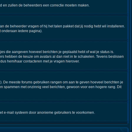
steld en zullen de beheerders een correctie moeten maken.
n de beheerder vragen of hij het talen pakket dat jij nodig hebt wil installeren.
t onderaan iedere pagina).
jes die aangeven hoeveel berichten je geplaatst hebt of wat je status is.
ers hebben de keuze om avatars al dan niet in te schakelen. Tevens beslissen
 dus hem/haar contacteren met je vragen hierover.
stijl). De meeste forums gebruiken rangen om aan te geven hoeveel berichten je
nen spammen met onzinnig veel berichten, gewoon voor een hogere rang. Dit
 het e-mail systeem door anonieme gebruikers te voorkomen.