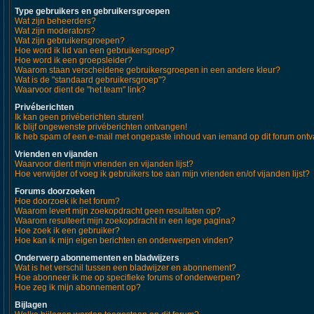
Type gebruikers en gebruikersgroepen
Wat zijn beheerders?
Wat zijn moderators?
Wat zijn gebruikersgroepen?
Hoe word ik lid van een gebruikersgroep?
Hoe word ik een groepsleider?
Waarom staan verscheidene gebruikersgroepen in een andere kleur?
Wat is de "standaard gebruikersgroep"?
Waarvoor dient de "het team" link?
Privéberichten
Ik kan geen privéberichten sturen!
Ik blijf ongewenste privéberichten ontvangen!
Ik heb spam of een e-mail met ongepaste inhoud van iemand op dit forum ont
Vrienden en vijanden
Waarvoor dient mijn vrienden en vijanden lijst?
Hoe verwijder of voeg ik gebruikers toe aan mijn vrienden en/of vijanden lijst?
Forums doorzoeken
Hoe doorzoek ik het forum?
Waarom levert mijn zoekopdracht geen resultaten op?
Waarom resulteert mijn zoekopdracht in een lege pagina?
Hoe zoek ik een gebruiker?
Hoe kan ik mijn eigen berichten en onderwerpen vinden?
Onderwerp abonnementen en bladwijzers
Wat is het verschil tussen een bladwijzer en abonnement?
Hoe abonneer ik me op specifieke forums of onderwerpen?
Hoe zeg ik mijn abonnement op?
Bijlagen