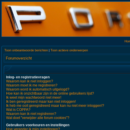
Ho
Toon onbeantwoorde berichten
|
Toon actieve onderwerpen
Forumoverzicht
Inlog- en registratievragen
Waarom kan ik niet inloggen?
Waarom moet ik me registreren?
Waarom word ik automatisch uitgelogd?
Hoe kan ik onzichtbaar zijn in de online gebruikers lijst?
Ik weet mijn wachtwoord niet meer!
Ik ben geregistreerd maar kan niet inloggen!
Ik heb me ooit geregistreerd maar kan nu niet meer inloggen!?
Wat is COPPA?
Waarom kan ik niet registreren?
Wat doet "verwijder alle forum cookies"?
Gebruikers voorkeuren en instellingen
Hoe verander ik mijn instellingen?