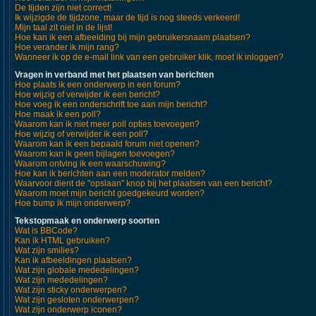
De tijden zijn niet correct!
Ik wijzigde de tijdzone, maar de tijd is nog steeds verkeerd!
Mijn taal zit niet in de lijst!
Hoe kan ik een afbeelding bij mijn gebruikersnaam plaatsen?
Hoe verander ik mijn rang?
Wanneer ik op de e-mail link van een gebruiker klik, moet ik inloggen?
Vragen in verband met het plaatsen van berichten
Hoe plaats ik een onderwerp in een forum?
Hoe wijzig of verwijder ik een bericht?
Hoe voeg ik een onderschrift toe aan mijn bericht?
Hoe maak ik een poll?
Waarom kan ik niet meer poll opties toevoegen?
Hoe wijzig of verwijder ik een poll?
Waarom kan ik een bepaald forum niet openen?
Waarom kan ik geen bijlagen toevoegen?
Waarom ontving ik een waarschuwing?
Hoe kan ik berichten aan een moderator melden?
Waarvoor dient de "opslaan" knop bij het plaatsen van een bericht?
Waarom moet mijn bericht goedgekeurd worden?
Hoe bump ik mijn onderwerp?
Tekstopmaak en onderwerp soorten
Wat is BBCode?
Kan ik HTML gebruiken?
Wat zijn smilies?
Kan ik afbeeldingen plaatsen?
Wat zijn globale mededelingen?
Wat zijn mededelingen?
Wat zijn sticky onderwerpen?
Wat zijn gesloten onderwerpen?
Wat zijn onderwerp iconen?