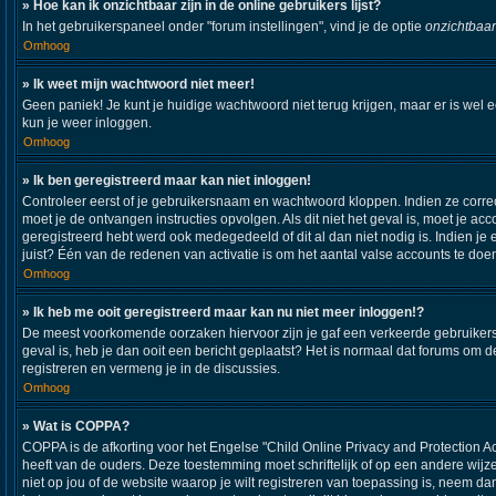
» Hoe kan ik onzichtbaar zijn in de online gebruikers lijst?
In het gebruikerspaneel onder "forum instellingen", vind je de optie
onzichtbaar
Omhoog
» Ik weet mijn wachtwoord niet meer!
Geen paniek! Je kunt je huidige wachtwoord niet terug krijgen, maar er is wel 
kun je weer inloggen.
Omhoog
» Ik ben geregistreerd maar kan niet inloggen!
Controleer eerst of je gebruikersnaam en wachtwoord kloppen. Indien ze correct
moet je de ontvangen instructies opvolgen. Als dit niet het geval is, moet je
geregistreerd hebt werd ook medegedeeld of dit al dan niet nodig is. Indien j
juist? Één van de redenen van activatie is om het aantal valse accounts te doe
Omhoog
» Ik heb me ooit geregistreerd maar kan nu niet meer inloggen!?
De meest voorkomende oorzaken hiervoor zijn je gaf een verkeerde gebruikersna
geval is, heb je dan ooit een bericht geplaatst? Het is normaal dat forums om
registreren en vermeng je in de discussies.
Omhoog
» Wat is COPPA?
COPPA is de afkorting voor het Engelse "Child Online Privacy and Protection A
heeft van de ouders. Deze toestemming moet schriftelijk of op een andere wijz
niet op jou of de website waarop je wilt registreren van toepassing is, neem d