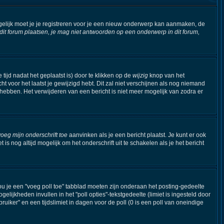
elijk moet je je registreren voor je een nieuw onderwerp kan aanmaken, de
t forum plaatsen, je mag niet antwoorden op een onderwerp in dit forum,
tijd nadat het geplaatst is) door te klikken op de
wijzig
knop van het
ht voor het laatst je gewijzigd hebt. Dit zal niet verschijnen als nog niemand
hebben. Het verwijderen van een bericht is niet meer mogelijk van zodra er
voeg mijn onderschrift toe
aanvinken als je een bericht plaatst. Je kunt er ook
s nog altijd mogelijk om het onderschrift uit te schakelen als je het bericht
ou je een "voeg poll toe" tabblad moeten zijn onderaan het posting-gedeelte
ogelijkheden invullen in het "poll opties"-tekstgedeelte (limiet is ingesteld door
iker" en een tijdslimiet in dagen voor de poll (0 is een poll van oneindige