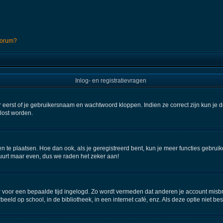
 forum?
Inlog- en registratievragen
 eerst of je gebruikersnaam en wachtwoord kloppen. Indien ze correct zijn kun je d
elost worden.
en te plaatsen. Hoe dan ook, als je geregistreerd bent, kun je meer functies gebru
uurt maar even, dus we raden het zeker aan!
aar voor een bepaalde tijd ingelogd. Zo wordt vermeden dat anderen je account misbr
beeld op school, in de bibliotheek, in een internet café, enz. Als deze optie niet b