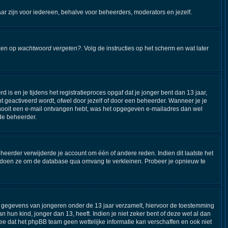
aar zijn voor iedereen, behalve voor beheerders, moderators en jezelf.
kken op
wachtwoord vergeten?
. Volg de instructies op het scherm en wat later
s en je tijdens het registratieproces opgaf dat je jonger bent dan 13 jaar,
 geactiveerd wordt, ofwel door jezelf of door een beheerder. Wanneer je je
je nooit een e-mail ontvangen hebt, was het opgegeven e-mailadres dan wel
 de beheerder.
eerder verwijderde je account om één of andere reden. Indien dit laatste het
Dit doen ze om de database qua omvang te verkleinen. Probeer je opnieuw te
ijk gegevens van jongeren onder de 13 jaar verzamelt, hiervoor de toestemming
hun kind, jonger dan 13, heeft. Indien je niet zeker bent of deze wet al dan
ee dat het phpBB team geen wettelijke informatie kan verschaffen en ook niet