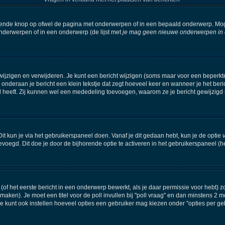
orende knop op ofwel de pagina met onderwerpen of in een bepaald onderwerp. Mog
onderwerpen of in een onderwerp (de lijst met
je mag geen nieuwe onderwerpen in di
wijzigen en verwijderen. Je kunt een bericht wijzigen (soms maar voor een beperkte 
 onderaan je bericht een klein tekstje dat zegt hoeveel keer en wanneer je het beric
 heeft. Zij kunnen wel een mededeling toevoegen, waarom ze je bericht gewijzigd 
it kun je via het gebruikerspaneel doen. Vanaf je dit gedaan hebt, kun je de optie
oegd. Dit doe je door de bijhorende optie te activeren in het gebruikerspaneel (het i
f het eerste bericht in een onderwerp bewerkt, als je daar permissie voor hebt) z
e maken). Je moet een titel voor de poll invullen bij "poll vraag" en dan minstens 2 m
kunt ook instellen hoeveel opties een gebruiker mag kiezen onder "opties per gebru