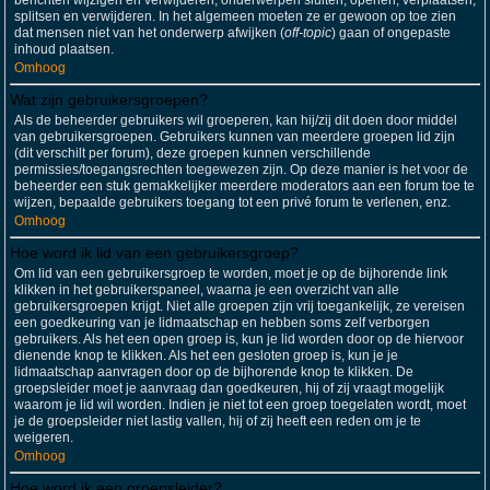
berichten wijzigen en verwijderen; onderwerpen sluiten, openen, verplaatsen,
splitsen en verwijderen. In het algemeen moeten ze er gewoon op toe zien
dat mensen niet van het onderwerp afwijken (
off-topic
) gaan of ongepaste
inhoud plaatsen.
Omhoog
Wat zijn gebruikersgroepen?
Als de beheerder gebruikers wil groeperen, kan hij/zij dit doen door middel
van gebruikersgroepen. Gebruikers kunnen van meerdere groepen lid zijn
(dit verschilt per forum), deze groepen kunnen verschillende
permissies/toegangsrechten toegewezen zijn. Op deze manier is het voor de
beheerder een stuk gemakkelijker meerdere moderators aan een forum toe te
wijzen, bepaalde gebruikers toegang tot een privé forum te verlenen, enz.
Omhoog
Hoe word ik lid van een gebruikersgroep?
Om lid van een gebruikersgroep te worden, moet je op de bijhorende link
klikken in het gebruikerspaneel, waarna je een overzicht van alle
gebruikersgroepen krijgt. Niet alle groepen zijn vrij toegankelijk, ze vereisen
een goedkeuring van je lidmaatschap en hebben soms zelf verborgen
gebruikers. Als het een open groep is, kun je lid worden door op de hiervoor
dienende knop te klikken. Als het een gesloten groep is, kun je je
lidmaatschap aanvragen door op de bijhorende knop te klikken. De
groepsleider moet je aanvraag dan goedkeuren, hij of zij vraagt mogelijk
waarom je lid wil worden. Indien je niet tot een groep toegelaten wordt, moet
je de groepsleider niet lastig vallen, hij of zij heeft een reden om je te
weigeren.
Omhoog
Hoe word ik een groepsleider?