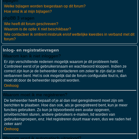
Bijlagen
Welke bijlagen worden toegestaan op dit forum?
Hoe vind ik al mijn bijlagen?
phpBB 3 vragen
Wie heeft dit forum geschreven?
Waarom is de optie X niet beschikbaar?
Wie contacteer ik omtrent misbruik en/of wettelijke kwesties in verband met dit
forum?
Inlog- en registratievragen
Waarom kan ik niet inloggen?
Er zijn verschillende redenen mogelijk waarom je dit probleem hebt.
Controleer eerst of je gebruikersnaam en wachtwoord kloppen. Indien ze
correct zijn kun je de beheerder contacteren om zeker te zijn dat je niet
verbannen bent. Het is ook mogelijk dat de forum configuratie fout is, dan
moet dit door de beheerder opgelost worden.
Omhoog
Waarom moet ik me registreren?
De beheerder heeft bepaalt of je al dan niet geregistreerd moet zijn om
berichten te plaatsen. Hoe dan ook, als je geregistreerd bent, kun je meer
functies gebruiken. Zo kun je bijvoorbeeld een avatar opgeven,
privéberichten sturen, andere gebruikers e-mailen, lid worden van
gebruikersgroepen, enz. Het registreren duurt maar even, dus we raden het
zeker aan!
Omhoog
Waarom word ik automatisch uitgelogd?