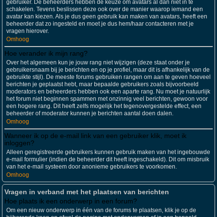
gebruiker. De beheerders hebben de keuze om avatars al dan niet in te
schakelen. Tevens beslissen deze ook over de manier waarop iemand een
avatar kan kiezen. Als je dus geen gebruik kan maken van avatars, heeft een
beheerder dat zo ingesteld en moet je dus hem/haar contacteren met je
vragen hierover.
Omhoog
Hoe verander ik mijn rang?
Over het algemeen kun je jouw rang niet wijzigen (deze staat onder je
gebruikersnaam bij je berichten en op je profiel, maar dit is afhankelijk van de
gebruikte stijl). De meeste forums gebruiken rangen om aan te geven hoeveel
berichten je geplaatst hebt, maar bepaalde gebruikers zoals bijvoorbeeld
moderators en beheerders hebben ook een aparte rang. Nu moet je natuurlijk
het forum niet beginnen spammen met onzinnig veel berichten, gewoon voor
een hogere rang. Dit heeft zelfs mogelijk het tegenovergestelde effect, een
beheerder of moderator kunnen je berichten aantal doen dalen.
Omhoog
Wanneer ik op de e-mail link van een gebruiker klik, moet ik
inloggen?
Alleen geregistreerde gebruikers kunnen gebruik maken van het ingebouwde
e-mail formulier (indien de beheerder dit heeft ingeschakeld). Dit om misbruik
van het e-mail systeem door anonieme gebruikers te voorkomen.
Omhoog
Vragen in verband met het plaatsen van berichten
Hoe plaats ik een onderwerp in een forum?
Om een nieuw onderwerp in één van de forums te plaatsen, klik je op de