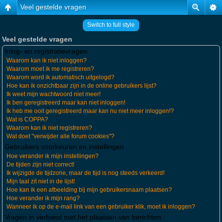
Veel gestelde vragen
Switch to full style
Veel gestelde vragen
Inlog- en registratievragen
Waarom kan ik niet inloggen?
Waarom moet ik me registreren?
Waarom word ik automatisch uitgelogd?
Hoe kan ik onzichtbaar zijn in de online gebruikers lijst?
Ik weet mijn wachtwoord niet meer!
Ik ben geregistreerd maar kan niet inloggen!
Ik heb me ooit geregistreerd maar kan nu niet meer inloggen!?
Wat is COPPA?
Waarom kan ik niet registreren?
Wat doet "verwijder alle forum cookies"?
Gebruikers voorkeuren en instellingen
Hoe verander ik mijn instellingen?
De tijden zijn niet correct!
Ik wijzigde de tijdzone, maar de tijd is nog steeds verkeerd!
Mijn taal zit niet in de lijst!
Hoe kan ik een afbeelding bij mijn gebruikersnaam plaatsen?
Hoe verander ik mijn rang?
Wanneer ik op de e-mail link van een gebruiker klik, moet ik inloggen?
Vragen in verband met het plaatsen van berichten