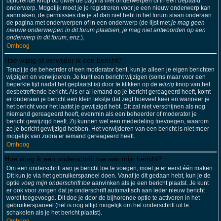
bijhorende knop op ofwel de pagina met onderwerpen of in een bepaald
onderwerp. Mogelijk moet je je registreren voor je een nieuw onderwerp kan
aanmaken, de permissies die je al dan niet hebt in het forum staan onderaan
de pagina met onderwerpen of in een onderwerp (de lijst met
je mag geen
nieuwe onderwerpen in dit forum plaatsen, je mag niet antwoorden op een
onderwerp in dit forum, enz.
).
Omhoog
Hoe wijzig of verwijder ik een bericht?
Tenzij je de beheerder of een moderator bent, kun je alleen je eigen berichten
wijzigen en verwijderen. Je kunt een bericht wijzigen (soms maar voor een
beperkte tijd nadat het geplaatst is) door te klikken op de
wijzig
knop van het
desbetreffende bericht. Als er al iemand op je bericht gereageerd heeft, komt
er onderaan je bericht een klein tekstje dat zegt hoeveel keer en wanneer je
het bericht voor het laatst je gewijzigd hebt. Dit zal niet verschijnen als nog
niemand gereageerd heeft, evenmin als een beheerder of moderator je
bericht gewijzigd heeft. Zij kunnen wel een mededeling toevoegen, waarom
ze je bericht gewijzigd hebben. Het verwijderen van een bericht is niet meer
mogelijk van zodra er iemand gereageerd heeft.
Omhoog
Hoe voeg ik een onderschrift toe aan mijn bericht?
Om een onderschrift aan je bericht toe te voegen, moet je er eerst één maken.
Dit kun je via het gebruikerspaneel doen. Vanaf je dit gedaan hebt, kun je de
optie
voeg mijn onderschrift toe
aanvinken als je een bericht plaatst. Je kunt
er ook voor zorgen dat je onderschrift automatisch aan ieder nieuw bericht
wordt toegevoegd. Dit doe je door de bijhorende optie te activeren in het
gebruikerspaneel (het is nog altijd mogelijk om het onderschrift uit te
schakelen als je het bericht plaatst).