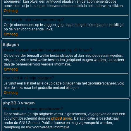
abonneren, kan ofwel een antwoord plaatsen en de abonnementsoptie
aanvinken, of je kunt op de hiervoor dienende link in het onderwerp klikken.
Omhoog
Hoe zeg ik mijn abonnement op?
Om je abonnement op te zeggen, ga je naar het gebruikerspaneel en klik je
op de hier voor dienende links.
Omhoog
Bijlagen
Welke bijlagen worden toegestaan op dit forum?
De beheerder bepaalt welke bestandstypes al dan niet toegestaan worden.
Als je niet zeker bent welke bestanden geüpload mogen worden, contacteer
dan de beheerder voor verdere informatie.
Omhoog
Hoe vind ik al mijn bijlagen?
Je vindt een lijst met al je geüploade bijlagen via het gebruikerspaneel, volg
hier de links naar het gedeelte omtrent bijlagen.
Omhoog
phpBB 3 vragen
Wie heeft dit forum geschreven?
Deze software (in zijn originele vorm) is geschreven, vrijgegeven en met een
copyright beschermd door de
phpBB groep
. De applicatie is beschikbaar
onder de GNU General Public License en mag vrij verspreid worden,
raadpleeg de link voor verdere informatie.