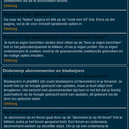
zoektermen als de te doorzoeken forums.
Omhoog
Hoe zoek ik een gebruiker?
Ga naar de "leden" pagina en klik op de "zoek een lid" link. Eens op die
pagina, vul je de voor zichzelf sprekende opties in.
Omhoog
Hoe kan ik mijn eigen berichten en onderwerpen vinden?
Je kunt je eigen berichten vinden door ofwel op de "toon je eigen berichten"
link in het gebruikerspaneel te klikken, of via je eigen profiel. Om je eigen
onderwerpen te zoeken, moet je de geavanceerde zoekfunctie gebruiken en
de nodige opties invullen.
Omhoog
Onderwerp abonnementen en bladwijzers
Wat is het verschil tussen een bladwijzer en abonnement?
Bladwijzers in phpBB3 zijn zoals bladwijzers (of favorieten) in je browser. Je
wordt niet op de hoogte gebracht van updates, maar je kunt altijd snel
terugkeren. Het verschil met abonnementen ligt hem in het feit dat je hierbij
automatisch op de hoogte gebracht word van updates, dit gebeurd via de
door jou gekozen wijze.
Omhoog
Hoe abonneer ik me op specifieke forums of onderwerpen?
Je abonneren op en forum gaat door op de "abonneer je op dit forum" link te
klikken zodra je het forum geopend hebt. Een forum en onderwerp
abonnement werken op dezelfde wijze. Om je op een onderwerp te