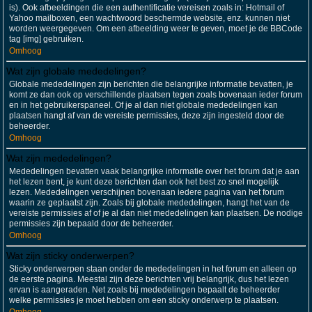
is). Ook afbeeldingen die een authentificatie vereisen zoals in: Hotmail of
Yahoo mailboxen, een wachtwoord beschermde website, enz. kunnen niet
worden weergegeven. Om een afbeelding weer te geven, moet je de BBCode
tag [img] gebruiken.
Omhoog
Wat zijn globale mededelingen?
Globale mededelingen zijn berichten die belangrijke informatie bevatten, je
komt ze dan ook op verschillende plaatsen tegen zoals bovenaan ieder forum
en in het gebruikerspaneel. Of je al dan niet globale mededelingen kan
plaatsen hangt af van de vereiste permissies, deze zijn ingesteld door de
beheerder.
Omhoog
Wat zijn mededelingen?
Mededelingen bevatten vaak belangrijke informatie over het forum dat je aan
het lezen bent, je kunt deze berichten dan ook het best zo snel mogelijk
lezen. Mededelingen verschijnen bovenaan iedere pagina van het forum
waarin ze geplaatst zijn. Zoals bij globale mededelingen, hangt het van de
vereiste permissies af of je al dan niet mededelingen kan plaatsen. De nodige
permissies zijn bepaald door de beheerder.
Omhoog
Wat zijn sticky onderwerpen?
Sticky onderwerpen staan onder de mededelingen in het forum en alleen op
de eerste pagina. Meestal zijn deze berichten vrij belangrijk, dus het lezen
ervan is aangeraden. Net zoals bij mededelingen bepaalt de beheerder
welke permissies je moet hebben om een sticky onderwerp te plaatsen.