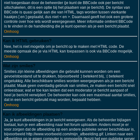
niet toegestaan door de beheerder (je kunt de BBCode ook per bericht
uitschakelen, dit is een optie bij het plaatsen van je bericht). De syntax van
BBCode is quasi gelijk aan die van HTML, tags worden tussen vierkante
haakjes [ en ] geplaatst, dus niet < en >. Daarnaast geeft het ook een grotere
controle over hoe iets wordt weergegeven. Meer informatie omtrent BBCode
is te vinden in de handleiding die je kunt openen als je een bericht plaatst.
Omhoog
Kan ik HTML gebruiken?
Nee, het is niet mogelijk om je bericht op te maken met HTML code. De
meeste opmaak die je via HTML kan toepassen is ook via BBCode mogelijk.
Omhoog
Wat zijn smilies?
Smilies zijn kleine afbeeldingen die gebruikt kunnen worden om een
gevoelstoestand uit te drukken, bijvoorbeeld :) betekent blij, :( betekent
ongelukkig. Alle beschikbare smilies worden weergegeven als je een bericht
plaatst. Maak geen overdadig gebruik van smilies, ze maken een bericht snel
onleesbaar, wat er toe kan leiden dat een moderator je bericht aanpast of
heel je bericht verwijdert. De beheerder kan ook een maximaal aantal smilies,
dat in een bericht gebruikt mag worden, bepaald hebben.
Omhoog
Kan ik afbeeldingen plaatsen?
Ja, je kunt afbeeldingen in je bericht weergeven. Als de beheerder bijlagen
toelaat, kun je een afbeelding naar het forum uploaden. Anders moet je er
voor zorgen dat de afbeelding op een andere publieke server beschikbaar is,
bijvoorbeeld http://www.voorbeeld.com/mijn_afbeelding.gif. Linken naar een
afbeelding op je eigen computer is onmogelijk (tenzij het een publieke server