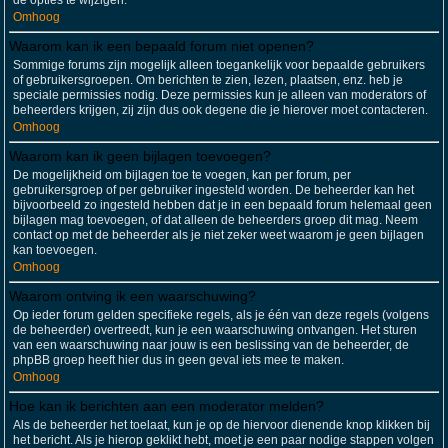
de opties te wijzigen.
Omhoog
Waarom kan ik een bepaald forum niet openen?
Sommige forums zijn mogelijk alleen toegankelijk voor bepaalde gebruikers
of gebruikersgroepen. Om berichten te zien, lezen, plaatsen, enz. heb je
speciale permissies nodig. Deze permissies kun je alleen van moderators of
beheerders krijgen, zij zijn dus ook degene die je hierover moet contacteren.
Omhoog
Waarom kan ik geen bijlagen toevoegen?
De mogelijkheid om bijlagen toe te voegen, kan per forum, per
gebruikersgroep of per gebruiker ingesteld worden. De beheerder kan het
bijvoorbeeld zo ingesteld hebben dat je in een bepaald forum helemaal geen
bijlagen mag toevoegen, of dat alleen de beheerders groep dit mag. Neem
contact op met de beheerder als je niet zeker weet waarom je geen bijlagen
kan toevoegen.
Omhoog
Waarom ontving ik een waarschuwing?
Op ieder forum gelden specifieke regels, als je één van deze regels (volgens
de beheerder) overtreedt, kun je een waarschuwing ontvangen. Het sturen
van een waarschuwing naar jouw is een beslissing van de beheerder, de
phpBB groep heeft hier dus in geen geval iets mee te maken.
Omhoog
Hoe kan ik berichten aan een moderator melden?
Als de beheerder het toelaat, kun je op de hiervoor dienende knop klikken bij
het bericht. Als je hierop geklikt hebt, moet je een paar nodige stappen volgen