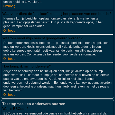
om de melding te versturen.
Omhoog
Waarvoor dient de "opslaan" knop bij het plaatsen van een bericht?
Hiermee kun je berichten opslaan om ze dan later af te werken en te
plaatsen. Een opgeslagen bericht kun je, via de bijhorende optie, in het
gebruikerspaneel weer laden.
Omhoog
Waarom moet mijn bericht goedgekeurd worden?
De beheerder kan beslist hebben dat geplaatste berichten eerst nagekeken
moeten worden. Het is tevens ook mogelijk dat de beheerder je in een
gebruikersgroep geplaatst heeft waarvan de berichten altijd nagelezen
moeten worden. Contacteer de beheerder voor verdere informatie.
Omhoog
Hoe bump ik mijn onderwerp?
Als je een onderwerp aan het bekijken bent, kun je klikken op de "bump
onderwerp" link. Hierdoor "bump" je het onderwerp naar boven op de eerste
pagina van de onderwerpenlijst. Als deze link er niet staat, kunnen
onderwerpen niet gebumpt worden. Een onderwerp kan ook gebumpt worden
door een antwoord te plaatsen, maar hou hierbij wel rekening met de regels
van het forum.
Omhoog
Tekstopmaak en onderwerp soorten
Wat is BBCode?
BBCode is een vereenvoudigde versie van html, het gebruik ervan is al dan