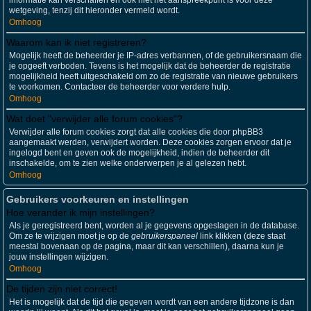
informatie kan verschaffen en ook niet het aanspreekpunt is voor deze
wetgeving, tenzij dit hieronder vermeld wordt.
Omhoog
Waarom kan ik niet registreren?
Mogelijk heeft de beheerder je IP-adres verbannen, of de gebruikersnaam die
je opgeeft verboden. Tevens is het mogelijk dat de beheerder de registratie
mogelijkheid heeft uitgeschakeld om zo de registratie van nieuwe gebruikers
te voorkomen. Contacteer de beheerder voor verdere hulp.
Omhoog
Wat doet "verwijder alle forum cookies"?
Verwijder alle forum cookies zorgt dat alle cookies die door phpBB3
aangemaakt werden, verwijdert worden. Deze cookies zorgen ervoor dat je
ingelogd bent en geven ook de mogelijkheid, indien de beheerder dit
inschakelde, om te zien welke onderwerpen je al gelezen hebt.
Omhoog
Gebruikers voorkeuren en instellingen
Hoe verander ik mijn instellingen?
Als je geregistreerd bent, worden al je gegevens opgeslagen in de database.
Om ze te wijzigen moet je op de
gebruikerspaneel
link klikken (deze staat
meestal bovenaan op de pagina, maar dit kan verschillen), daarna kun je
jouw instellingen wijzigen.
Omhoog
De tijden zijn niet correct!
Het is mogelijk dat de tijd die gegeven wordt van een andere tijdzone is dan