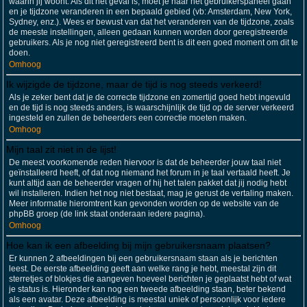
waarin jij woont. Als dit het geval is, moet je naar het gebruikerspaneel gaan
en je tijdzone veranderen in een bepaald gebied (vb: Amsterdam, New York,
Sydney, enz.). Wees er bewust van dat het veranderen van de tijdzone, zoals
de meeste instellingen, alleen gedaan kunnen worden door geregistreerde
gebruikers. Als je nog niet geregistreerd bent is dit een goed moment om dit te
doen.
Omhoog
Ik wijzigde de tijdzone, maar de tijd is nog steeds verkeerd!
Als je zeker bent dat je de correcte tijdzone en zomertijd goed hebt ingevuld
en de tijd is nog steeds anders, is waarschijnlijk de tijd op de server verkeerd
ingesteld en zullen de beheerders een correctie moeten maken.
Omhoog
Mijn taal zit niet in de lijst!
De meest voorkomende reden hiervoor is dat de beheerder jouw taal niet
geïnstalleerd heeft, of dat nog niemand het forum in je taal vertaald heeft. Je
kunt altijd aan de beheerder vragen of hij het talen pakket dat jij nodig hebt
wil installeren. Indien het nog niet bestaat, mag je gerust de vertaling maken.
Meer informatie hieromtrent kan gevonden worden op de website van de
phpBB groep (de link staat onderaan iedere pagina).
Omhoog
Hoe kan ik een afbeelding bij mijn gebruikersnaam plaatsen?
Er kunnen 2 afbeeldingen bij een gebruikersnaam staan als je berichten
leest. De eerste afbeelding geeft aan welke rang je hebt, meestal zijn dit
sterretjes of blokjes die aangeven hoeveel berichten je geplaatst hebt of wat
je status is. Hieronder kan nog een tweede afbeelding staan, beter bekend
als een avatar. Deze afbeelding is meestal uniek of persoonlijk voor iedere