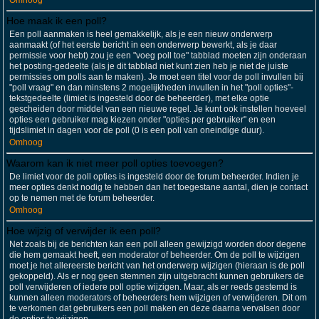
Omhoog
Hoe maak ik een poll?
Een poll aanmaken is heel gemakkelijk, als je een nieuw onderwerp
aanmaakt (of het eerste bericht in een onderwerp bewerkt, als je daar
permissie voor hebt) zou je een "voeg poll toe" tabblad moeten zijn onderaan
het posting-gedeelte (als je dit tabblad niet kunt zien heb je niet de juiste
permissies om polls aan te maken). Je moet een titel voor de poll invullen bij
"poll vraag" en dan minstens 2 mogelijkheden invullen in het "poll opties"-
tekstgedeelte (limiet is ingesteld door de beheerder), met elke optie
gescheiden door middel van een nieuwe regel. Je kunt ook instellen hoeveel
opties een gebruiker mag kiezen onder "opties per gebruiker" en een
tijdslimiet in dagen voor de poll (0 is een poll van oneindige duur).
Omhoog
Waarom kan ik niet meer poll opties toevoegen?
De limiet voor de poll opties is ingesteld door de forum beheerder. Indien je
meer opties denkt nodig te hebben dan het toegestane aantal, dien je contact
op te nemen met de forum beheerder.
Omhoog
Hoe wijzig of verwijder ik een poll?
Net zoals bij de berichten kan een poll alleen gewijzigd worden door degene
die hem gemaakt heeft, een moderator of beheerder. Om de poll te wijzigen
moet je het allereerste bericht van het onderwerp wijzigen (hieraan is de poll
gekoppeld). Als er nog geen stemmen zijn uitgebracht kunnen gebruikers de
poll verwijderen of iedere poll optie wijzigen. Maar, als er reeds gestemd is
kunnen alleen moderators of beheerders hem wijzigen of verwijderen. Dit om
te verkomen dat gebruikers een poll maken en deze daarna vervalsen door