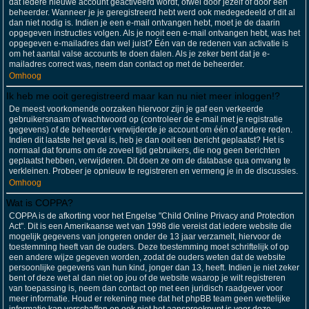
dat iedere nieuwe account geactiveerd wordt, ofwel door jezelf of door een
beheerder. Wanneer je je geregistreerd hebt werd ook medegedeeld of dit al
dan niet nodig is. Indien je een e-mail ontvangen hebt, moet je de daarin
opgegeven instructies volgen. Als je nooit een e-mail ontvangen hebt, was het
opgegeven e-mailadres dan wel juist? Één van de redenen van activatie is
om het aantal valse accounts te doen dalen. Als je zeker bent dat je e-
mailadres correct was, neem dan contact op met de beheerder.
Omhoog
Ik heb me ooit geregistreerd maar kan nu niet meer inloggen!?
De meest voorkomende oorzaken hiervoor zijn je gaf een verkeerde
gebruikersnaam of wachtwoord op (controleer de e-mail met je registratie
gegevens) of de beheerder verwijderde je account om één of andere reden.
Indien dit laatste het geval is, heb je dan ooit een bericht geplaatst? Het is
normaal dat forums om de zoveel tijd gebruikers, die nog geen berichten
geplaatst hebben, verwijderen. Dit doen ze om de database qua omvang te
verkleinen. Probeer je opnieuw te registreren en vermeng je in de discussies.
Omhoog
Wat is COPPA?
COPPA is de afkorting voor het Engelse "Child Online Privacy and Protection
Act". Dit is een Amerikaanse wet van 1998 die vereist dat iedere website die
mogelijk gegevens van jongeren onder de 13 jaar verzamelt, hiervoor de
toestemming heeft van de ouders. Deze toestemming moet schriftelijk of op
een andere wijze gegeven worden, zodat de ouders weten dat de website
persoonlijke gegevens van hun kind, jonger dan 13, heeft. Indien je niet zeker
bent of deze wet al dan niet op jou of de website waarop je wilt registreren
van toepassing is, neem dan contact op met een juridisch raadgever voor
meer informatie. Houd er rekening mee dat het phpBB team geen wettelijke