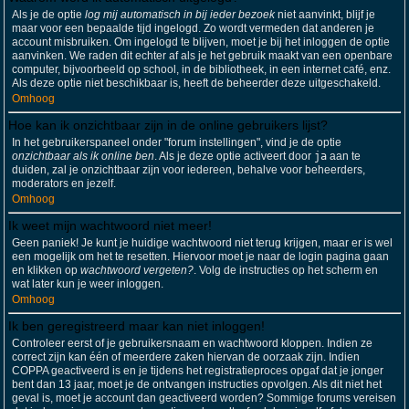
Als je de optie
log mij automatisch in bij ieder bezoek
niet aanvinkt, blijf je
maar voor een bepaalde tijd ingelogd. Zo wordt vermeden dat anderen je
account misbruiken. Om ingelogd te blijven, moet je bij het inloggen de optie
aanvinken. We raden dit echter af als je het gebruik maakt van een openbare
computer, bijvoorbeeld op school, in de bibliotheek, in een internet café, enz.
Als deze optie niet beschikbaar is, heeft de beheerder deze uitgeschakeld.
Omhoog
Hoe kan ik onzichtbaar zijn in de online gebruikers lijst?
In het gebruikerspaneel onder "forum instellingen", vind je de optie
onzichtbaar als ik online ben
. Als je deze optie activeert door
ja
aan te
duiden, zal je onzichtbaar zijn voor iedereen, behalve voor beheerders,
moderators en jezelf.
Omhoog
Ik weet mijn wachtwoord niet meer!
Geen paniek! Je kunt je huidige wachtwoord niet terug krijgen, maar er is wel
een mogelijk om het te resetten. Hiervoor moet je naar de login pagina gaan
en klikken op
wachtwoord vergeten?
. Volg de instructies op het scherm en
wat later kun je weer inloggen.
Omhoog
Ik ben geregistreerd maar kan niet inloggen!
Controleer eerst of je gebruikersnaam en wachtwoord kloppen. Indien ze
correct zijn kan één of meerdere zaken hiervan de oorzaak zijn. Indien
COPPA geactiveerd is en je tijdens het registratieproces opgaf dat je jonger
bent dan 13 jaar, moet je de ontvangen instructies opvolgen. Als dit niet het
geval is, moet je account dan geactiveerd worden? Sommige forums vereisen