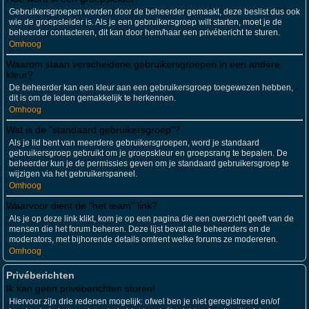
Gebruikersgroepen worden door de beheerder gemaakt, deze beslist dus ook
wie de groepsleider is. Als je een gebruikersgroep wilt starten, moet je de
beheerder contacteren, dit kan door hem/haar een privébericht te sturen.
Omhoog
Waarom staan verscheidene gebruikersgroepen in een andere
kleur?
De beheerder kan een kleur aan een gebruikersgroep toegewezen hebben,
dit is om de leden gemakkelijk te herkennen.
Omhoog
Wat is de "standaard gebruikersgroep"?
Als je lid bent van meerdere gebruikersgroepen, word je standaard
gebruikersgroep gebruikt om je groepskleur en groepsrang te bepalen. De
beheerder kun je de permissies geven om je standaard gebruikersgroep te
wijzigen via het gebruikerspaneel.
Omhoog
Waarvoor dient de "het team" link?
Als je op deze link klikt, kom je op een pagina die een overzicht geeft van de
mensen die het forum beheren. Deze lijst bevat alle beheerders en de
moderators, met bijhorende details omtrent welke forums ze modereren.
Omhoog
Privéberichten
Ik kan geen privéberichten sturen!
Hiervoor zijn drie redenen mogelijk: ofwel ben je niet geregistreerd en/of