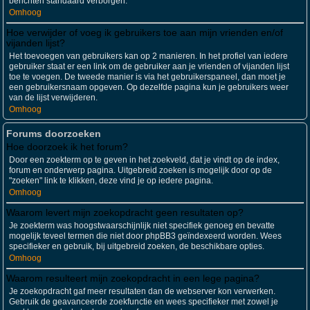
berichten standaard verborgen.
Omhoog
Hoe verwijder of voeg ik gebruikers toe aan mijn vrienden en/of
vijanden lijst?
Het toevoegen van gebruikers kan op 2 manieren. In het profiel van iedere
gebruiker staat er een link om de gebruiker aan je vrienden of vijanden lijst
toe te voegen. De tweede manier is via het gebruikerspaneel, dan moet je
een gebruikersnaam opgeven. Op dezelfde pagina kun je gebruikers weer
van de lijst verwijderen.
Omhoog
Forums doorzoeken
Hoe doorzoek ik het forum?
Door een zoekterm op te geven in het zoekveld, dat je vindt op de index,
forum en onderwerp pagina. Uitgebreid zoeken is mogelijk door op de
"zoeken" link te klikken, deze vind je op iedere pagina.
Omhoog
Waarom levert mijn zoekopdracht geen resultaten op?
Je zoekterm was hoogstwaarschijnlijk niet specifiek genoeg en bevatte
mogelijk teveel termen die niet door phpBB3 geïndexeerd worden. Wees
specifieker en gebruik, bij uitgebreid zoeken, de beschikbare opties.
Omhoog
Waarom resulteert mijn zoekopdracht in een lege pagina?
Je zoekopdracht gaf meer resultaten dan de webserver kon verwerken.
Gebruik de geavanceerde zoekfunctie en wees specifieker met zowel je