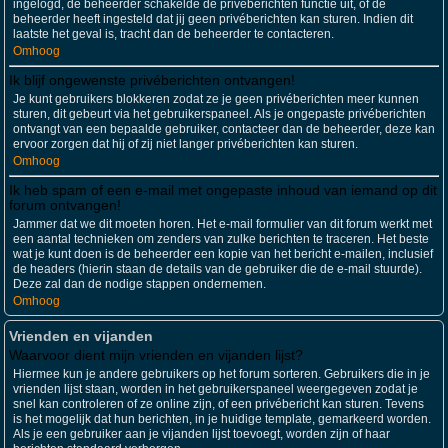
ingelogd, de beheerder schakelde de privéberichten functie uit, of de
beheerder heeft ingesteld dat jij geen privéberichten kan sturen. Indien dit
laatste het geval is, tracht dan de beheerder te contacteren.
Omhoog
Ik blijf ongewenste privéberichten ontvangen!
Je kunt gebruikers blokkeren zodat ze je geen privéberichten meer kunnen
sturen, dit gebeurt via het gebruikerspaneel. Als je ongepaste privéberichten
ontvangt van een bepaalde gebruiker, contacteer dan de beheerder, deze kan
ervoor zorgen dat hij of zij niet langer privéberichten kan sturen.
Omhoog
Ik heb spam of een e-mail met ongepaste inhoud van iemand op dit
forum ontvangen!
Jammer dat we dit moeten horen. Het e-mail formulier van dit forum werkt met
een aantal technieken om zenders van zulke berichten te traceren. Het beste
wat je kunt doen is de beheerder een kopie van het bericht e-mailen, inclusief
de headers (hierin staan de details van de gebruiker die de e-mail stuurde).
Deze zal dan de nodige stappen ondernemen.
Omhoog
Vrienden en vijanden
Waarvoor dient mijn vrienden en vijanden lijst?
Hiermee kun je andere gebruikers op het forum sorteren. Gebruikers die in je
vrienden lijst staan, worden in het gebruikerspaneel weergegeven zodat je
snel kan controleren of ze online zijn, of een privébericht kan sturen. Tevens
is het mogelijk dat hun berichten, in je huidige template, gemarkeerd worden.
Als je een gebruiker aan je vijanden lijst toevoegt, worden zijn of haar