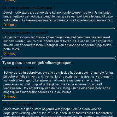
Omhoog
Wat zijn gesloten onderwerpen?
Zowel moderators als beheerders kunnen onderwerpen sluiten. Je kunt niet
langer antwoorden op deze berichten en als ze een poll bevatte, eindigt deze
automatisch. Onderwerpen kunnen om eender welke reden gesloten worden.
Omhoog
Wat zijn onderwerp iconen?
Onderwerp iconen zijn kleine afbeeldingen die met berichten geassocieerd
kunnen worden, om zo hun inhoud aan te tonen. Of je al dan niet gebruik kan
maken van onderwerp iconen hangt af van de door de beheerder ingestelde
permissies.
Omhoog
Type gebruikers en gebruikersgroepen
Wat zijn beheerders?
Beheerders zijn gebruikers die alle permissies hebben over het gehele forum.
Zij beheren alles in verband met het forum, zoals: permissies, het verbannen
van gebruikers, gebruikersgroepen of moderators creëren, enz. Hun
permissies zijn natuurlijk afhankelijk van welke de eigenaar hun heeft
toegewezen. Ook afhankelijk van de beslissing van de eigenaar, hebben ze
mogelijk alle moderator permissies in de forums.
Omhoog
Wat zijn moderators?
Moderators zijn gebruikers of gebruikersgroepen die in staan voor de
dagelijkse werking van het forum. Ze kunnen, in de forums die ze modereren,