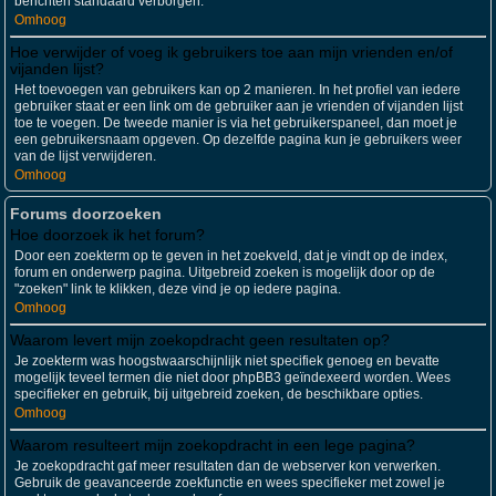
berichten standaard verborgen.
Omhoog
Hoe verwijder of voeg ik gebruikers toe aan mijn vrienden en/of
vijanden lijst?
Het toevoegen van gebruikers kan op 2 manieren. In het profiel van iedere
gebruiker staat er een link om de gebruiker aan je vrienden of vijanden lijst
toe te voegen. De tweede manier is via het gebruikerspaneel, dan moet je
een gebruikersnaam opgeven. Op dezelfde pagina kun je gebruikers weer
van de lijst verwijderen.
Omhoog
Forums doorzoeken
Hoe doorzoek ik het forum?
Door een zoekterm op te geven in het zoekveld, dat je vindt op de index,
forum en onderwerp pagina. Uitgebreid zoeken is mogelijk door op de
"zoeken" link te klikken, deze vind je op iedere pagina.
Omhoog
Waarom levert mijn zoekopdracht geen resultaten op?
Je zoekterm was hoogstwaarschijnlijk niet specifiek genoeg en bevatte
mogelijk teveel termen die niet door phpBB3 geïndexeerd worden. Wees
specifieker en gebruik, bij uitgebreid zoeken, de beschikbare opties.
Omhoog
Waarom resulteert mijn zoekopdracht in een lege pagina?
Je zoekopdracht gaf meer resultaten dan de webserver kon verwerken.
Gebruik de geavanceerde zoekfunctie en wees specifieker met zowel je