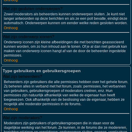
Omhoog
Wat zijn gesloten onderwerpen?
Zowel moderators als beheerders kunnen onderwerpen sluiten. Je kunt niet
langer antwoorden op deze berichten en als ze een poll bevatte, eindigt deze
automatisch. Onderwerpen kunnen om eender welke reden gesloten worden.
Omhoog
Wat zijn onderwerp iconen?
Onderwerp iconen zijn kleine afbeeldingen die met berichten geassocieerd
kunnen worden, om zo hun inhoud aan te tonen. Of je al dan niet gebruik kan
maken van onderwerp iconen hangt af van de door de beheerder ingestelde
permissies.
Omhoog
Type gebruikers en gebruikersgroepen
Wat zijn beheerders?
Beheerders zijn gebruikers die alle permissies hebben over het gehele forum.
Zij beheren alles in verband met het forum, zoals: permissies, het verbannen
van gebruikers, gebruikersgroepen of moderators creëren, enz. Hun
permissies zijn natuurlijk afhankelijk van welke de eigenaar hun heeft
toegewezen. Ook afhankelijk van de beslissing van de eigenaar, hebben ze
mogelijk alle moderator permissies in de forums.
Omhoog
Wat zijn moderators?
Moderators zijn gebruikers of gebruikersgroepen die in staan voor de
dagelijkse werking van het forum. Ze kunnen, in de forums die ze modereren,