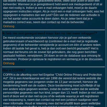
dat iedere nieuwe account geactiveerd wordt, ofwel door jezelf of door een
beheerder. Wanneer je je geregistreerd hebt werd ook medegedeeld of dit al
dan niet nodig is. Indien je een e-mail ontvangen hebt, moet je de daarin
opgegeven instructies volgen. Als je nooit een e-mail ontvangen hebt, was het
opgegeven e-mailadres dan wel juist? Één van de redenen van activatie is
om het aantal valse accounts te doen dalen. Als je zeker bent dat je e-
mailadres correct was, neem dan contact op met de beheerder.
Omhoog
Ik heb me ooit geregistreerd maar kan nu niet meer inloggen!?
De meest voorkomende oorzaken hiervoor zijn je gaf een verkeerde
gebruikersnaam of wachtwoord op (controleer de e-mail met je registratie
gegevens) of de beheerder verwijderde je account om één of andere reden.
Indien dit laatste het geval is, heb je dan ooit een bericht geplaatst? Het is
normaal dat forums om de zoveel tijd gebruikers, die nog geen berichten
geplaatst hebben, verwijderen. Dit doen ze om de database qua omvang te
verkleinen. Probeer je opnieuw te registreren en vermeng je in de discussies.
Omhoog
Wat is COPPA?
COPPA is de afkorting voor het Engelse "Child Online Privacy and Protection
Act". Dit is een Amerikaanse wet van 1998 die vereist dat iedere website die
mogelijk gegevens van jongeren onder de 13 jaar verzamelt, hiervoor de
toestemming heeft van de ouders. Deze toestemming moet schriftelijk of op
een andere wijze gegeven worden, zodat de ouders weten dat de website
persoonlijke gegevens van hun kind, jonger dan 13, heeft. Indien je niet zeker
bent of deze wet al dan niet op jou of de website waarop je wilt registreren
van toepassing is, neem dan contact op met een juridisch raadgever voor
meer informatie. Houd er rekening mee dat het phpBB team geen wettelijke