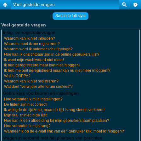
Veel gestelde vragen
Switch to full style
Veel gestelde vragen
Inlog- en registratievragen
Waarom kan ik niet inloggen?
Waarom moet ik me registreren?
Waarom word ik automatisch uitgelogd?
Hoe kan ik onzichtbaar zijn in de online gebruikers lijst?
Ik weet mijn wachtwoord niet meer!
Ik ben geregistreerd maar kan niet inloggen!
Ik heb me ooit geregistreerd maar kan nu niet meer inloggen!?
Wat is COPPA?
Waarom kan ik niet registreren?
Wat doet "verwijder alle forum cookies"?
Gebruikers voorkeuren en instellingen
Hoe verander ik mijn instellingen?
De tijden zijn niet correct!
Ik wijzigde de tijdzone, maar de tijd is nog steeds verkeerd!
Mijn taal zit niet in de lijst!
Hoe kan ik een afbeelding bij mijn gebruikersnaam plaatsen?
Hoe verander ik mijn rang?
Wanneer ik op de e-mail link van een gebruiker klik, moet ik inloggen?
Vragen in verband met het plaatsen van berichten