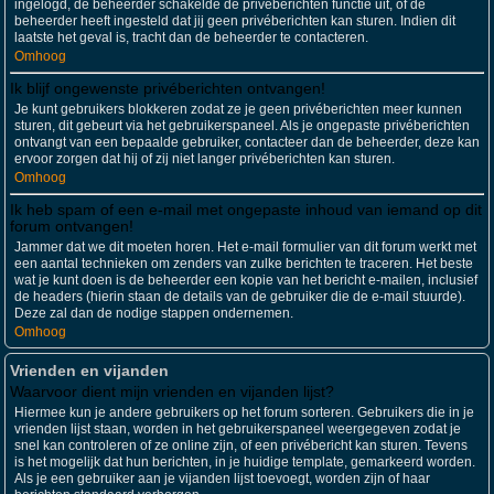
ingelogd, de beheerder schakelde de privéberichten functie uit, of de
beheerder heeft ingesteld dat jij geen privéberichten kan sturen. Indien dit
laatste het geval is, tracht dan de beheerder te contacteren.
Omhoog
Ik blijf ongewenste privéberichten ontvangen!
Je kunt gebruikers blokkeren zodat ze je geen privéberichten meer kunnen
sturen, dit gebeurt via het gebruikerspaneel. Als je ongepaste privéberichten
ontvangt van een bepaalde gebruiker, contacteer dan de beheerder, deze kan
ervoor zorgen dat hij of zij niet langer privéberichten kan sturen.
Omhoog
Ik heb spam of een e-mail met ongepaste inhoud van iemand op dit
forum ontvangen!
Jammer dat we dit moeten horen. Het e-mail formulier van dit forum werkt met
een aantal technieken om zenders van zulke berichten te traceren. Het beste
wat je kunt doen is de beheerder een kopie van het bericht e-mailen, inclusief
de headers (hierin staan de details van de gebruiker die de e-mail stuurde).
Deze zal dan de nodige stappen ondernemen.
Omhoog
Vrienden en vijanden
Waarvoor dient mijn vrienden en vijanden lijst?
Hiermee kun je andere gebruikers op het forum sorteren. Gebruikers die in je
vrienden lijst staan, worden in het gebruikerspaneel weergegeven zodat je
snel kan controleren of ze online zijn, of een privébericht kan sturen. Tevens
is het mogelijk dat hun berichten, in je huidige template, gemarkeerd worden.
Als je een gebruiker aan je vijanden lijst toevoegt, worden zijn of haar