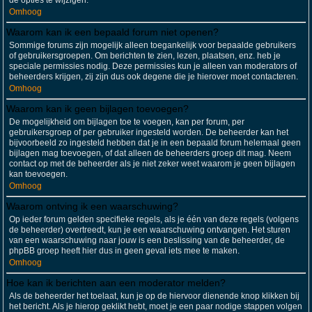
de opties te wijzigen.
Omhoog
Waarom kan ik een bepaald forum niet openen?
Sommige forums zijn mogelijk alleen toegankelijk voor bepaalde gebruikers
of gebruikersgroepen. Om berichten te zien, lezen, plaatsen, enz. heb je
speciale permissies nodig. Deze permissies kun je alleen van moderators of
beheerders krijgen, zij zijn dus ook degene die je hierover moet contacteren.
Omhoog
Waarom kan ik geen bijlagen toevoegen?
De mogelijkheid om bijlagen toe te voegen, kan per forum, per
gebruikersgroep of per gebruiker ingesteld worden. De beheerder kan het
bijvoorbeeld zo ingesteld hebben dat je in een bepaald forum helemaal geen
bijlagen mag toevoegen, of dat alleen de beheerders groep dit mag. Neem
contact op met de beheerder als je niet zeker weet waarom je geen bijlagen
kan toevoegen.
Omhoog
Waarom ontving ik een waarschuwing?
Op ieder forum gelden specifieke regels, als je één van deze regels (volgens
de beheerder) overtreedt, kun je een waarschuwing ontvangen. Het sturen
van een waarschuwing naar jouw is een beslissing van de beheerder, de
phpBB groep heeft hier dus in geen geval iets mee te maken.
Omhoog
Hoe kan ik berichten aan een moderator melden?
Als de beheerder het toelaat, kun je op de hiervoor dienende knop klikken bij
het bericht. Als je hierop geklikt hebt, moet je een paar nodige stappen volgen