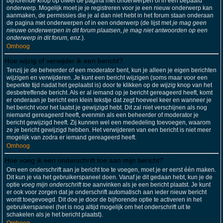
bijhorende knop op ofwel de pagina met onderwerpen of in een bepaald
onderwerp. Mogelijk moet je je registreren voor je een nieuw onderwerp kan
aanmaken, de permissies die je al dan niet hebt in het forum staan onderaan
de pagina met onderwerpen of in een onderwerp (de lijst met
je mag geen
nieuwe onderwerpen in dit forum plaatsen, je mag niet antwoorden op een
onderwerp in dit forum, enz.
).
Omhoog
Hoe wijzig of verwijder ik een bericht?
Tenzij je de beheerder of een moderator bent, kun je alleen je eigen berichten
wijzigen en verwijderen. Je kunt een bericht wijzigen (soms maar voor een
beperkte tijd nadat het geplaatst is) door te klikken op de
wijzig
knop van het
desbetreffende bericht. Als er al iemand op je bericht gereageerd heeft, komt
er onderaan je bericht een klein tekstje dat zegt hoeveel keer en wanneer je
het bericht voor het laatst je gewijzigd hebt. Dit zal niet verschijnen als nog
niemand gereageerd heeft, evenmin als een beheerder of moderator je
bericht gewijzigd heeft. Zij kunnen wel een mededeling toevoegen, waarom
ze je bericht gewijzigd hebben. Het verwijderen van een bericht is niet meer
mogelijk van zodra er iemand gereageerd heeft.
Omhoog
Hoe voeg ik een onderschrift toe aan mijn bericht?
Om een onderschrift aan je bericht toe te voegen, moet je er eerst één maken.
Dit kun je via het gebruikerspaneel doen. Vanaf je dit gedaan hebt, kun je de
optie
voeg mijn onderschrift toe
aanvinken als je een bericht plaatst. Je kunt
er ook voor zorgen dat je onderschrift automatisch aan ieder nieuw bericht
wordt toegevoegd. Dit doe je door de bijhorende optie te activeren in het
gebruikerspaneel (het is nog altijd mogelijk om het onderschrift uit te
schakelen als je het bericht plaatst).