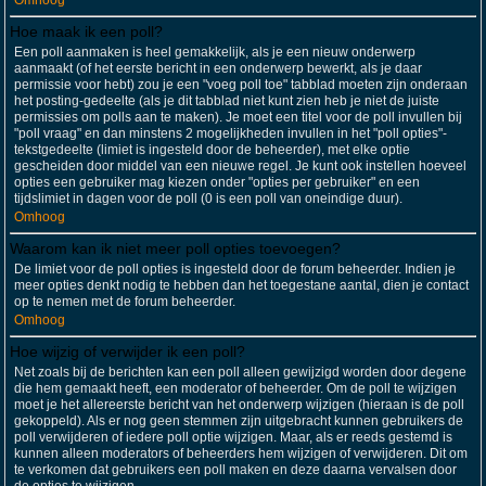
Omhoog
Hoe maak ik een poll?
Een poll aanmaken is heel gemakkelijk, als je een nieuw onderwerp
aanmaakt (of het eerste bericht in een onderwerp bewerkt, als je daar
permissie voor hebt) zou je een "voeg poll toe" tabblad moeten zijn onderaan
het posting-gedeelte (als je dit tabblad niet kunt zien heb je niet de juiste
permissies om polls aan te maken). Je moet een titel voor de poll invullen bij
"poll vraag" en dan minstens 2 mogelijkheden invullen in het "poll opties"-
tekstgedeelte (limiet is ingesteld door de beheerder), met elke optie
gescheiden door middel van een nieuwe regel. Je kunt ook instellen hoeveel
opties een gebruiker mag kiezen onder "opties per gebruiker" en een
tijdslimiet in dagen voor de poll (0 is een poll van oneindige duur).
Omhoog
Waarom kan ik niet meer poll opties toevoegen?
De limiet voor de poll opties is ingesteld door de forum beheerder. Indien je
meer opties denkt nodig te hebben dan het toegestane aantal, dien je contact
op te nemen met de forum beheerder.
Omhoog
Hoe wijzig of verwijder ik een poll?
Net zoals bij de berichten kan een poll alleen gewijzigd worden door degene
die hem gemaakt heeft, een moderator of beheerder. Om de poll te wijzigen
moet je het allereerste bericht van het onderwerp wijzigen (hieraan is de poll
gekoppeld). Als er nog geen stemmen zijn uitgebracht kunnen gebruikers de
poll verwijderen of iedere poll optie wijzigen. Maar, als er reeds gestemd is
kunnen alleen moderators of beheerders hem wijzigen of verwijderen. Dit om
te verkomen dat gebruikers een poll maken en deze daarna vervalsen door