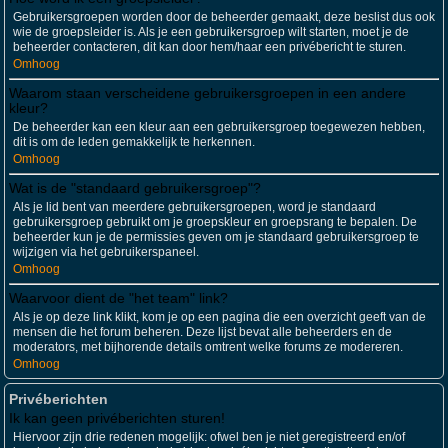
Gebruikersgroepen worden door de beheerder gemaakt, deze beslist dus ook
wie de groepsleider is. Als je een gebruikersgroep wilt starten, moet je de
beheerder contacteren, dit kan door hem/haar een privébericht te sturen.
Omhoog
Waarom staan verscheidene gebruikersgroepen in een andere
kleur?
De beheerder kan een kleur aan een gebruikersgroep toegewezen hebben,
dit is om de leden gemakkelijk te herkennen.
Omhoog
Wat is de "standaard gebruikersgroep"?
Als je lid bent van meerdere gebruikersgroepen, word je standaard
gebruikersgroep gebruikt om je groepskleur en groepsrang te bepalen. De
beheerder kun je de permissies geven om je standaard gebruikersgroep te
wijzigen via het gebruikerspaneel.
Omhoog
Waarvoor dient de "het team" link?
Als je op deze link klikt, kom je op een pagina die een overzicht geeft van de
mensen die het forum beheren. Deze lijst bevat alle beheerders en de
moderators, met bijhorende details omtrent welke forums ze modereren.
Omhoog
Privéberichten
Ik kan geen privéberichten sturen!
Hiervoor zijn drie redenen mogelijk: ofwel ben je niet geregistreerd en/of