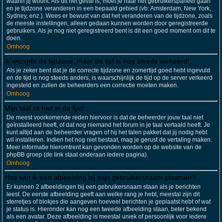
waarin jij woont. Als dit het geval is, moet je naar het gebruikerspaneel gaan
en je tijdzone veranderen in een bepaald gebied (vb: Amsterdam, New York,
Sydney, enz.). Wees er bewust van dat het veranderen van de tijdzone, zoals
de meeste instellingen, alleen gedaan kunnen worden door geregistreerde
gebruikers. Als je nog niet geregistreerd bent is dit een goed moment om dit te
doen.
Omhoog
Ik wijzigde de tijdzone, maar de tijd is nog steeds verkeerd!
Als je zeker bent dat je de correcte tijdzone en zomertijd goed hebt ingevuld
en de tijd is nog steeds anders, is waarschijnlijk de tijd op de server verkeerd
ingesteld en zullen de beheerders een correctie moeten maken.
Omhoog
Mijn taal zit niet in de lijst!
De meest voorkomende reden hiervoor is dat de beheerder jouw taal niet
geïnstalleerd heeft, of dat nog niemand het forum in je taal vertaald heeft. Je
kunt altijd aan de beheerder vragen of hij het talen pakket dat jij nodig hebt
wil installeren. Indien het nog niet bestaat, mag je gerust de vertaling maken.
Meer informatie hieromtrent kan gevonden worden op de website van de
phpBB groep (de link staat onderaan iedere pagina).
Omhoog
Hoe kan ik een afbeelding bij mijn gebruikersnaam plaatsen?
Er kunnen 2 afbeeldingen bij een gebruikersnaam staan als je berichten
leest. De eerste afbeelding geeft aan welke rang je hebt, meestal zijn dit
sterretjes of blokjes die aangeven hoeveel berichten je geplaatst hebt of wat
je status is. Hieronder kan nog een tweede afbeelding staan, beter bekend
als een avatar. Deze afbeelding is meestal uniek of persoonlijk voor iedere