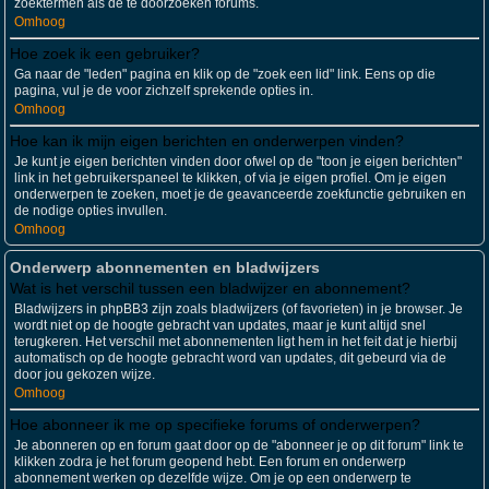
zoektermen als de te doorzoeken forums.
Omhoog
Hoe zoek ik een gebruiker?
Ga naar de "leden" pagina en klik op de "zoek een lid" link. Eens op die
pagina, vul je de voor zichzelf sprekende opties in.
Omhoog
Hoe kan ik mijn eigen berichten en onderwerpen vinden?
Je kunt je eigen berichten vinden door ofwel op de "toon je eigen berichten"
link in het gebruikerspaneel te klikken, of via je eigen profiel. Om je eigen
onderwerpen te zoeken, moet je de geavanceerde zoekfunctie gebruiken en
de nodige opties invullen.
Omhoog
Onderwerp abonnementen en bladwijzers
Wat is het verschil tussen een bladwijzer en abonnement?
Bladwijzers in phpBB3 zijn zoals bladwijzers (of favorieten) in je browser. Je
wordt niet op de hoogte gebracht van updates, maar je kunt altijd snel
terugkeren. Het verschil met abonnementen ligt hem in het feit dat je hierbij
automatisch op de hoogte gebracht word van updates, dit gebeurd via de
door jou gekozen wijze.
Omhoog
Hoe abonneer ik me op specifieke forums of onderwerpen?
Je abonneren op en forum gaat door op de "abonneer je op dit forum" link te
klikken zodra je het forum geopend hebt. Een forum en onderwerp
abonnement werken op dezelfde wijze. Om je op een onderwerp te