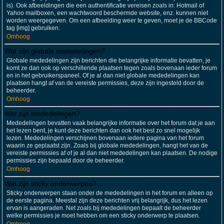
is). Ook afbeeldingen die een authentificatie vereisen zoals in: Hotmail of
Yahoo mailboxen, een wachtwoord beschermde website, enz. kunnen niet
worden weergegeven. Om een afbeelding weer te geven, moet je de BBCode
tag [img] gebruiken.
Omhoog
Wat zijn globale mededelingen?
Globale mededelingen zijn berichten die belangrijke informatie bevatten, je
komt ze dan ook op verschillende plaatsen tegen zoals bovenaan ieder forum
en in het gebruikerspaneel. Of je al dan niet globale mededelingen kan
plaatsen hangt af van de vereiste permissies, deze zijn ingesteld door de
beheerder.
Omhoog
Wat zijn mededelingen?
Mededelingen bevatten vaak belangrijke informatie over het forum dat je aan
het lezen bent, je kunt deze berichten dan ook het best zo snel mogelijk
lezen. Mededelingen verschijnen bovenaan iedere pagina van het forum
waarin ze geplaatst zijn. Zoals bij globale mededelingen, hangt het van de
vereiste permissies af of je al dan niet mededelingen kan plaatsen. De nodige
permissies zijn bepaald door de beheerder.
Omhoog
Wat zijn sticky onderwerpen?
Sticky onderwerpen staan onder de mededelingen in het forum en alleen op
de eerste pagina. Meestal zijn deze berichten vrij belangrijk, dus het lezen
ervan is aangeraden. Net zoals bij mededelingen bepaalt de beheerder
welke permissies je moet hebben om een sticky onderwerp te plaatsen.