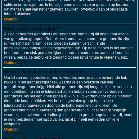
berichten wijzigen en verwijderen; onderwerpen sluiten, openen, verplaatsen,
splitsen en verwijderen. In het algemeen moeten ze er gewoon op toe zien
dat mensen niet van het onderwerp afwijken (
off-topic
) gaan of ongepaste
inhoud plaatsen.
Omhoog
Wat zijn gebruikersgroepen?
Als de beheerder gebruikers wil groeperen, kan hij/zij dit doen door middel
van gebruikersgroepen. Gebruikers kunnen van meerdere groepen lid zijn
(dit verschilt per forum), deze groepen kunnen verschillende
permissies/toegangsrechten toegewezen zijn. Op deze manier is het voor de
beheerder een stuk gemakkelijker meerdere moderators aan een forum toe te
wijzen, bepaalde gebruikers toegang tot een privé forum te verlenen, enz.
Omhoog
Hoe word ik lid van een gebruikersgroep?
Om lid van een gebruikersgroep te worden, moet je op de bijhorende link
klikken in het gebruikerspaneel, waarna je een overzicht van alle
gebruikersgroepen krijgt. Niet alle groepen zijn vrij toegankelijk, ze vereisen
een goedkeuring van je lidmaatschap en hebben soms zelf verborgen
gebruikers. Als het een open groep is, kun je lid worden door op de hiervoor
dienende knop te klikken. Als het een gesloten groep is, kun je je
lidmaatschap aanvragen door op de bijhorende knop te klikken. De
groepsleider moet je aanvraag dan goedkeuren, hij of zij vraagt mogelijk
waarom je lid wil worden. Indien je niet tot een groep toegelaten wordt, moet
je de groepsleider niet lastig vallen, hij of zij heeft een reden om je te
weigeren.
Omhoog
Hoe word ik een groepsleider?