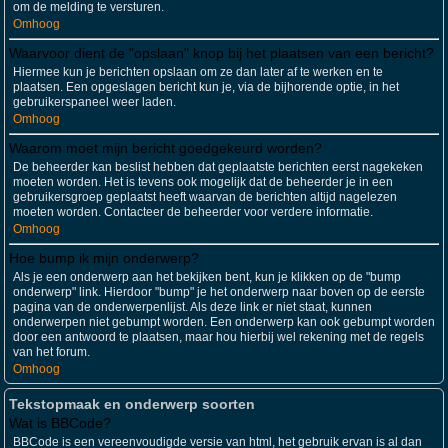
om de melding te versturen.
Omhoog
Waarvoor dient de "opslaan" knop bij het plaatsen van een bericht?
Hiermee kun je berichten opslaan om ze dan later af te werken en te
plaatsen. Een opgeslagen bericht kun je, via de bijhorende optie, in het
gebruikerspaneel weer laden.
Omhoog
Waarom moet mijn bericht goedgekeurd worden?
De beheerder kan beslist hebben dat geplaatste berichten eerst nagekeken
moeten worden. Het is tevens ook mogelijk dat de beheerder je in een
gebruikersgroep geplaatst heeft waarvan de berichten altijd nagelezen
moeten worden. Contacteer de beheerder voor verdere informatie.
Omhoog
Hoe bump ik mijn onderwerp?
Als je een onderwerp aan het bekijken bent, kun je klikken op de "bump
onderwerp" link. Hierdoor "bump" je het onderwerp naar boven op de eerste
pagina van de onderwerpenlijst. Als deze link er niet staat, kunnen
onderwerpen niet gebumpt worden. Een onderwerp kan ook gebumpt worden
door een antwoord te plaatsen, maar hou hierbij wel rekening met de regels
van het forum.
Omhoog
Tekstopmaak en onderwerp soorten
Wat is BBCode?
BBCode is een vereenvoudigde versie van html, het gebruik ervan is al dan