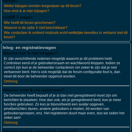
Bijlagen
Welke bijlagen worden toegestaan op dit forum?
Hoe vind ik al mijn bijlagen?
phpBB 3 vragen
Wie heeft dit forum geschreven?
Waarom is de optie X niet beschikbaar?
Wie contacteer ik omtrent misbruik en/of wettelijke kwesties in verband met dit
forum?
Inlog- en registratievragen
Waarom kan ik niet inloggen?
Er zijn verschillende redenen mogelijk waarom je dit probleem hebt.
Controleer eerst of je gebruikersnaam en wachtwoord kloppen. Indien ze
correct zijn kun je de beheerder contacteren om zeker te zijn dat je niet
verbannen bent. Het is ook mogelijk dat de forum configuratie fout is, dan
moet dit door de beheerder opgelost worden.
Omhoog
Waarom moet ik me registreren?
De beheerder heeft bepaalt of je al dan niet geregistreerd moet zijn om
berichten te plaatsen. Hoe dan ook, als je geregistreerd bent, kun je meer
functies gebruiken. Zo kun je bijvoorbeeld een avatar opgeven,
privéberichten sturen, andere gebruikers e-mailen, lid worden van
gebruikersgroepen, enz. Het registreren duurt maar even, dus we raden het
zeker aan!
Omhoog
Waarom word ik automatisch uitgelogd?