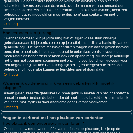
gebruiker. De beheerders hebben de keuze om avatars al dan niet in te
schakelen. Tevens beslissen deze ook over de manier waarop iemand een
avatar kan kiezen. Als je dus geen gebruik kan maken van avatars, heeft een
beheerder dat zo ingesteld en moet je dus hem/haar contacteren met je
vragen hierover.
Omhoog
Hoe verander ik mijn rang?
Over het algemeen kun je jouw rang niet wijzigen (deze staat onder je
gebruikersnaam bij je berichten en op je profiel, maar dit is afhankelijk van de
gebruikte stijl). De meeste forums gebruiken rangen om aan te geven hoeveel
berichten je geplaatst hebt, maar bepaalde gebruikers zoals bijvoorbeeld
moderators en beheerders hebben ook een aparte rang. Nu moet je natuurlijk
het forum niet beginnen spammen met onzinnig veel berichten, gewoon voor
een hogere rang. Dit heeft zelfs mogelijk het tegenovergestelde effect, een
beheerder of moderator kunnen je berichten aantal doen dalen.
Omhoog
Wanneer ik op de e-mail link van een gebruiker klik, moet ik
inloggen?
Alleen geregistreerde gebruikers kunnen gebruik maken van het ingebouwde
e-mail formulier (indien de beheerder dit heeft ingeschakeld). Dit om misbruik
van het e-mail systeem door anonieme gebruikers te voorkomen.
Omhoog
Vragen in verband met het plaatsen van berichten
Hoe plaats ik een onderwerp in een forum?
Om een nieuw onderwerp in één van de forums te plaatsen, klik je op de