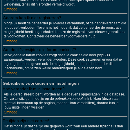
informatie kan verschaffen en ook niet het aanspreekpunt is voor deze
wetgeving, tenzij dit hieronder vermeld wordt.
Omhoog
Waarom kan ik niet registreren?
Mogelijk heeft de beheerder je IP-adres verbannen, of de gebruikersnaam die
je opgeeft verboden. Tevens is het mogelijk dat de beheerder de registratie
mogelijkheid heeft uitgeschakeld om zo de registratie van nieuwe gebruikers
te voorkomen. Contacteer de beheerder voor verdere hulp.
Omhoog
Wat doet "verwijder alle forum cookies"?
Verwijder alle forum cookies zorgt dat alle cookies die door phpBB3
aangemaakt werden, verwijdert worden. Deze cookies zorgen ervoor dat je
ingelogd bent en geven ook de mogelijkheid, indien de beheerder dit
inschakelde, om te zien welke onderwerpen je al gelezen hebt.
Omhoog
Gebruikers voorkeuren en instellingen
Hoe verander ik mijn instellingen?
Als je geregistreerd bent, worden al je gegevens opgeslagen in de database.
Om ze te wijzigen moet je op de
gebruikerspaneel
link klikken (deze staat
meestal bovenaan op de pagina, maar dit kan verschillen), daarna kun je
jouw instellingen wijzigen.
Omhoog
De tijden zijn niet correct!
Het is mogelijk dat de tijd die gegeven wordt van een andere tijdzone is dan