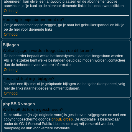
abonneren, kan ofwel een antwoord plaatsen en de abonnementsoptie
aanvinken, of je kunt op de hiervoor dienende link in het onderwerp klikken.
Omhoog
Hoe zeg ik mijn abonnement op?
Om je abonnement op te zeggen, ga je naar het gebruikerspaneel en klik je
op de hier voor dienende links.
Omhoog
Bijlagen
Welke bijlagen worden toegestaan op dit forum?
De beheerder bepaalt welke bestandstypes al dan niet toegestaan worden.
Als je niet zeker bent welke bestanden geüpload mogen worden, contacteer
dan de beheerder voor verdere informatie.
Omhoog
Hoe vind ik al mijn bijlagen?
Je vindt een lijst met al je geüploade bijlagen via het gebruikerspaneel, volg
hier de links naar het gedeelte omtrent bijlagen.
Omhoog
phpBB 3 vragen
Wie heeft dit forum geschreven?
Deze software (in zijn originele vorm) is geschreven, vrijgegeven en met een
copyright beschermd door de
phpBB groep
. De applicatie is beschikbaar
onder de GNU General Public License en mag vrij verspreid worden,
raadpleeg de link voor verdere informatie.