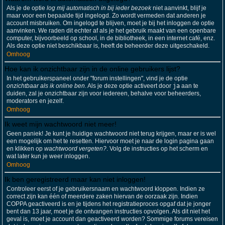
Als je de optie
log mij automatisch in bij ieder bezoek
niet aanvinkt, blijf je
maar voor een bepaalde tijd ingelogd. Zo wordt vermeden dat anderen je
account misbruiken. Om ingelogd te blijven, moet je bij het inloggen de optie
aanvinken. We raden dit echter af als je het gebruik maakt van een openbare
computer, bijvoorbeeld op school, in de bibliotheek, in een internet café, enz.
Als deze optie niet beschikbaar is, heeft de beheerder deze uitgeschakeld.
Omhoog
Hoe kan ik onzichtbaar zijn in de online gebruikers lijst?
In het gebruikerspaneel onder "forum instellingen", vind je de optie
onzichtbaar als ik online ben
. Als je deze optie activeert door
ja
aan te
duiden, zal je onzichtbaar zijn voor iedereen, behalve voor beheerders,
moderators en jezelf.
Omhoog
Ik weet mijn wachtwoord niet meer!
Geen paniek! Je kunt je huidige wachtwoord niet terug krijgen, maar er is wel
een mogelijk om het te resetten. Hiervoor moet je naar de login pagina gaan
en klikken op
wachtwoord vergeten?
. Volg de instructies op het scherm en
wat later kun je weer inloggen.
Omhoog
Ik ben geregistreerd maar kan niet inloggen!
Controleer eerst of je gebruikersnaam en wachtwoord kloppen. Indien ze
correct zijn kan één of meerdere zaken hiervan de oorzaak zijn. Indien
COPPA geactiveerd is en je tijdens het registratieproces opgaf dat je jonger
bent dan 13 jaar, moet je de ontvangen instructies opvolgen. Als dit niet het
geval is, moet je account dan geactiveerd worden? Sommige forums vereisen