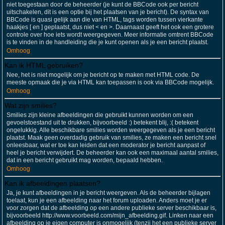
niet toegestaan door de beheerder (je kunt de BBCode ook per bericht
uitschakelen, dit is een optie bij het plaatsen van je bericht). De syntax van
BBCode is quasi gelijk aan die van HTML, tags worden tussen vierkante
haakjes [ en ] geplaatst, dus niet < en >. Daarnaast geeft het ook een grotere
controle over hoe iets wordt weergegeven. Meer informatie omtrent BBCode
is te vinden in de handleiding die je kunt openen als je een bericht plaatst.
Omhoog
Kan ik HTML gebruiken?
Nee, het is niet mogelijk om je bericht op te maken met HTML code. De
meeste opmaak die je via HTML kan toepassen is ook via BBCode mogelijk.
Omhoog
Wat zijn smilies?
Smilies zijn kleine afbeeldingen die gebruikt kunnen worden om een
gevoelstoestand uit te drukken, bijvoorbeeld :) betekent blij, :( betekent
ongelukkig. Alle beschikbare smilies worden weergegeven als je een bericht
plaatst. Maak geen overdadig gebruik van smilies, ze maken een bericht snel
onleesbaar, wat er toe kan leiden dat een moderator je bericht aanpast of
heel je bericht verwijdert. De beheerder kan ook een maximaal aantal smilies,
dat in een bericht gebruikt mag worden, bepaald hebben.
Omhoog
Kan ik afbeeldingen plaatsen?
Ja, je kunt afbeeldingen in je bericht weergeven. Als de beheerder bijlagen
toelaat, kun je een afbeelding naar het forum uploaden. Anders moet je er
voor zorgen dat de afbeelding op een andere publieke server beschikbaar is,
bijvoorbeeld http://www.voorbeeld.com/mijn_afbeelding.gif. Linken naar een
afbeelding op je eigen computer is onmogelijk (tenzij het een publieke server