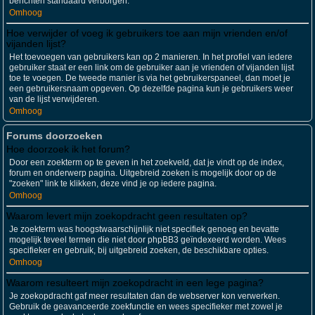
berichten standaard verborgen.
Omhoog
Hoe verwijder of voeg ik gebruikers toe aan mijn vrienden en/of
vijanden lijst?
Het toevoegen van gebruikers kan op 2 manieren. In het profiel van iedere
gebruiker staat er een link om de gebruiker aan je vrienden of vijanden lijst
toe te voegen. De tweede manier is via het gebruikerspaneel, dan moet je
een gebruikersnaam opgeven. Op dezelfde pagina kun je gebruikers weer
van de lijst verwijderen.
Omhoog
Forums doorzoeken
Hoe doorzoek ik het forum?
Door een zoekterm op te geven in het zoekveld, dat je vindt op de index,
forum en onderwerp pagina. Uitgebreid zoeken is mogelijk door op de
"zoeken" link te klikken, deze vind je op iedere pagina.
Omhoog
Waarom levert mijn zoekopdracht geen resultaten op?
Je zoekterm was hoogstwaarschijnlijk niet specifiek genoeg en bevatte
mogelijk teveel termen die niet door phpBB3 geïndexeerd worden. Wees
specifieker en gebruik, bij uitgebreid zoeken, de beschikbare opties.
Omhoog
Waarom resulteert mijn zoekopdracht in een lege pagina?
Je zoekopdracht gaf meer resultaten dan de webserver kon verwerken.
Gebruik de geavanceerde zoekfunctie en wees specifieker met zowel je