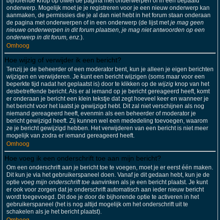
bijhorende knop op ofwel de pagina met onderwerpen of in een bepaald
onderwerp. Mogelijk moet je je registreren voor je een nieuw onderwerp kan
aanmaken, de permissies die je al dan niet hebt in het forum staan onderaan
de pagina met onderwerpen of in een onderwerp (de lijst met
je mag geen
nieuwe onderwerpen in dit forum plaatsen, je mag niet antwoorden op een
onderwerp in dit forum, enz.
).
Omhoog
Hoe wijzig of verwijder ik een bericht?
Tenzij je de beheerder of een moderator bent, kun je alleen je eigen berichten
wijzigen en verwijderen. Je kunt een bericht wijzigen (soms maar voor een
beperkte tijd nadat het geplaatst is) door te klikken op de
wijzig
knop van het
desbetreffende bericht. Als er al iemand op je bericht gereageerd heeft, komt
er onderaan je bericht een klein tekstje dat zegt hoeveel keer en wanneer je
het bericht voor het laatst je gewijzigd hebt. Dit zal niet verschijnen als nog
niemand gereageerd heeft, evenmin als een beheerder of moderator je
bericht gewijzigd heeft. Zij kunnen wel een mededeling toevoegen, waarom
ze je bericht gewijzigd hebben. Het verwijderen van een bericht is niet meer
mogelijk van zodra er iemand gereageerd heeft.
Omhoog
Hoe voeg ik een onderschrift toe aan mijn bericht?
Om een onderschrift aan je bericht toe te voegen, moet je er eerst één maken.
Dit kun je via het gebruikerspaneel doen. Vanaf je dit gedaan hebt, kun je de
optie
voeg mijn onderschrift toe
aanvinken als je een bericht plaatst. Je kunt
er ook voor zorgen dat je onderschrift automatisch aan ieder nieuw bericht
wordt toegevoegd. Dit doe je door de bijhorende optie te activeren in het
gebruikerspaneel (het is nog altijd mogelijk om het onderschrift uit te
schakelen als je het bericht plaatst).