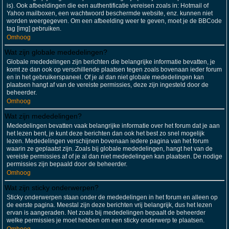
is). Ook afbeeldingen die een authentificatie vereisen zoals in: Hotmail of
Yahoo mailboxen, een wachtwoord beschermde website, enz. kunnen niet
worden weergegeven. Om een afbeelding weer te geven, moet je de BBCode
tag [img] gebruiken.
Omhoog
Wat zijn globale mededelingen?
Globale mededelingen zijn berichten die belangrijke informatie bevatten, je
komt ze dan ook op verschillende plaatsen tegen zoals bovenaan ieder forum
en in het gebruikerspaneel. Of je al dan niet globale mededelingen kan
plaatsen hangt af van de vereiste permissies, deze zijn ingesteld door de
beheerder.
Omhoog
Wat zijn mededelingen?
Mededelingen bevatten vaak belangrijke informatie over het forum dat je aan
het lezen bent, je kunt deze berichten dan ook het best zo snel mogelijk
lezen. Mededelingen verschijnen bovenaan iedere pagina van het forum
waarin ze geplaatst zijn. Zoals bij globale mededelingen, hangt het van de
vereiste permissies af of je al dan niet mededelingen kan plaatsen. De nodige
permissies zijn bepaald door de beheerder.
Omhoog
Wat zijn sticky onderwerpen?
Sticky onderwerpen staan onder de mededelingen in het forum en alleen op
de eerste pagina. Meestal zijn deze berichten vrij belangrijk, dus het lezen
ervan is aangeraden. Net zoals bij mededelingen bepaalt de beheerder
welke permissies je moet hebben om een sticky onderwerp te plaatsen.