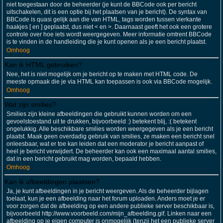
niet toegestaan door de beheerder (je kunt de BBCode ook per bericht
uitschakelen, dit is een optie bij het plaatsen van je bericht). De syntax van
BBCode is quasi gelijk aan die van HTML, tags worden tussen vierkante
haakjes [ en ] geplaatst, dus niet < en >. Daarnaast geeft het ook een grotere
controle over hoe iets wordt weergegeven. Meer informatie omtrent BBCode
is te vinden in de handleiding die je kunt openen als je een bericht plaatst.
Omhoog
Kan ik HTML gebruiken?
Nee, het is niet mogelijk om je bericht op te maken met HTML code. De
meeste opmaak die je via HTML kan toepassen is ook via BBCode mogelijk.
Omhoog
Wat zijn smilies?
Smilies zijn kleine afbeeldingen die gebruikt kunnen worden om een
gevoelstoestand uit te drukken, bijvoorbeeld :) betekent blij, :( betekent
ongelukkig. Alle beschikbare smilies worden weergegeven als je een bericht
plaatst. Maak geen overdadig gebruik van smilies, ze maken een bericht snel
onleesbaar, wat er toe kan leiden dat een moderator je bericht aanpast of
heel je bericht verwijdert. De beheerder kan ook een maximaal aantal smilies,
dat in een bericht gebruikt mag worden, bepaald hebben.
Omhoog
Kan ik afbeeldingen plaatsen?
Ja, je kunt afbeeldingen in je bericht weergeven. Als de beheerder bijlagen
toelaat, kun je een afbeelding naar het forum uploaden. Anders moet je er
voor zorgen dat de afbeelding op een andere publieke server beschikbaar is,
bijvoorbeeld http://www.voorbeeld.com/mijn_afbeelding.gif. Linken naar een
afbeelding op je eigen computer is onmogelijk (tenzij het een publieke server