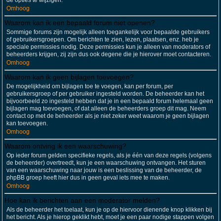
de opties te wijzigen.
Omhoog
Waarom kan ik een bepaald forum niet openen?
Sommige forums zijn mogelijk alleen toegankelijk voor bepaalde gebruikers
of gebruikersgroepen. Om berichten te zien, lezen, plaatsen, enz. heb je
speciale permissies nodig. Deze permissies kun je alleen van moderators of
beheerders krijgen, zij zijn dus ook degene die je hierover moet contacteren.
Omhoog
Waarom kan ik geen bijlagen toevoegen?
De mogelijkheid om bijlagen toe te voegen, kan per forum, per
gebruikersgroep of per gebruiker ingesteld worden. De beheerder kan het
bijvoorbeeld zo ingesteld hebben dat je in een bepaald forum helemaal geen
bijlagen mag toevoegen, of dat alleen de beheerders groep dit mag. Neem
contact op met de beheerder als je niet zeker weet waarom je geen bijlagen
kan toevoegen.
Omhoog
Waarom ontving ik een waarschuwing?
Op ieder forum gelden specifieke regels, als je één van deze regels (volgens
de beheerder) overtreedt, kun je een waarschuwing ontvangen. Het sturen
van een waarschuwing naar jouw is een beslissing van de beheerder, de
phpBB groep heeft hier dus in geen geval iets mee te maken.
Omhoog
Hoe kan ik berichten aan een moderator melden?
Als de beheerder het toelaat, kun je op de hiervoor dienende knop klikken bij
het bericht. Als je hierop geklikt hebt, moet je een paar nodige stappen volgen