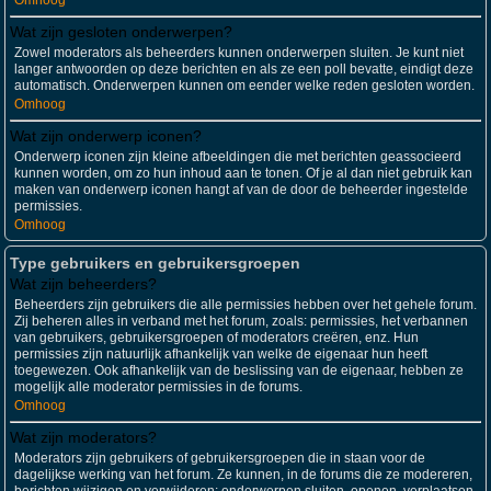
Omhoog
Wat zijn gesloten onderwerpen?
Zowel moderators als beheerders kunnen onderwerpen sluiten. Je kunt niet
langer antwoorden op deze berichten en als ze een poll bevatte, eindigt deze
automatisch. Onderwerpen kunnen om eender welke reden gesloten worden.
Omhoog
Wat zijn onderwerp iconen?
Onderwerp iconen zijn kleine afbeeldingen die met berichten geassocieerd
kunnen worden, om zo hun inhoud aan te tonen. Of je al dan niet gebruik kan
maken van onderwerp iconen hangt af van de door de beheerder ingestelde
permissies.
Omhoog
Type gebruikers en gebruikersgroepen
Wat zijn beheerders?
Beheerders zijn gebruikers die alle permissies hebben over het gehele forum.
Zij beheren alles in verband met het forum, zoals: permissies, het verbannen
van gebruikers, gebruikersgroepen of moderators creëren, enz. Hun
permissies zijn natuurlijk afhankelijk van welke de eigenaar hun heeft
toegewezen. Ook afhankelijk van de beslissing van de eigenaar, hebben ze
mogelijk alle moderator permissies in de forums.
Omhoog
Wat zijn moderators?
Moderators zijn gebruikers of gebruikersgroepen die in staan voor de
dagelijkse werking van het forum. Ze kunnen, in de forums die ze modereren,