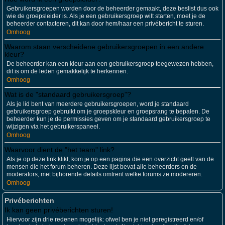
Gebruikersgroepen worden door de beheerder gemaakt, deze beslist dus ook
wie de groepsleider is. Als je een gebruikersgroep wilt starten, moet je de
beheerder contacteren, dit kan door hem/haar een privébericht te sturen.
Omhoog
Waarom staan verscheidene gebruikersgroepen in een andere
kleur?
De beheerder kan een kleur aan een gebruikersgroep toegewezen hebben,
dit is om de leden gemakkelijk te herkennen.
Omhoog
Wat is de "standaard gebruikersgroep"?
Als je lid bent van meerdere gebruikersgroepen, word je standaard
gebruikersgroep gebruikt om je groepskleur en groepsrang te bepalen. De
beheerder kun je de permissies geven om je standaard gebruikersgroep te
wijzigen via het gebruikerspaneel.
Omhoog
Waarvoor dient de "het team" link?
Als je op deze link klikt, kom je op een pagina die een overzicht geeft van de
mensen die het forum beheren. Deze lijst bevat alle beheerders en de
moderators, met bijhorende details omtrent welke forums ze modereren.
Omhoog
Privéberichten
Ik kan geen privéberichten sturen!
Hiervoor zijn drie redenen mogelijk: ofwel ben je niet geregistreerd en/of