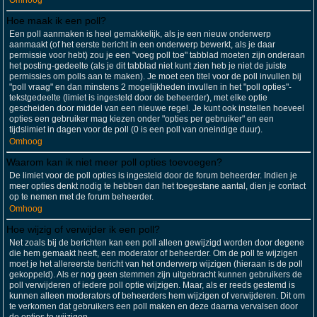
Omhoog
Hoe maak ik een poll?
Een poll aanmaken is heel gemakkelijk, als je een nieuw onderwerp
aanmaakt (of het eerste bericht in een onderwerp bewerkt, als je daar
permissie voor hebt) zou je een "voeg poll toe" tabblad moeten zijn onderaan
het posting-gedeelte (als je dit tabblad niet kunt zien heb je niet de juiste
permissies om polls aan te maken). Je moet een titel voor de poll invullen bij
"poll vraag" en dan minstens 2 mogelijkheden invullen in het "poll opties"-
tekstgedeelte (limiet is ingesteld door de beheerder), met elke optie
gescheiden door middel van een nieuwe regel. Je kunt ook instellen hoeveel
opties een gebruiker mag kiezen onder "opties per gebruiker" en een
tijdslimiet in dagen voor de poll (0 is een poll van oneindige duur).
Omhoog
Waarom kan ik niet meer poll opties toevoegen?
De limiet voor de poll opties is ingesteld door de forum beheerder. Indien je
meer opties denkt nodig te hebben dan het toegestane aantal, dien je contact
op te nemen met de forum beheerder.
Omhoog
Hoe wijzig of verwijder ik een poll?
Net zoals bij de berichten kan een poll alleen gewijzigd worden door degene
die hem gemaakt heeft, een moderator of beheerder. Om de poll te wijzigen
moet je het allereerste bericht van het onderwerp wijzigen (hieraan is de poll
gekoppeld). Als er nog geen stemmen zijn uitgebracht kunnen gebruikers de
poll verwijderen of iedere poll optie wijzigen. Maar, als er reeds gestemd is
kunnen alleen moderators of beheerders hem wijzigen of verwijderen. Dit om
te verkomen dat gebruikers een poll maken en deze daarna vervalsen door