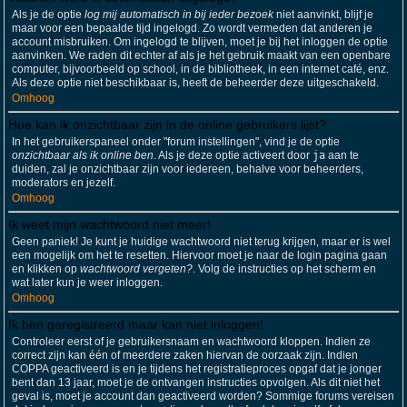
Als je de optie
log mij automatisch in bij ieder bezoek
niet aanvinkt, blijf je
maar voor een bepaalde tijd ingelogd. Zo wordt vermeden dat anderen je
account misbruiken. Om ingelogd te blijven, moet je bij het inloggen de optie
aanvinken. We raden dit echter af als je het gebruik maakt van een openbare
computer, bijvoorbeeld op school, in de bibliotheek, in een internet café, enz.
Als deze optie niet beschikbaar is, heeft de beheerder deze uitgeschakeld.
Omhoog
Hoe kan ik onzichtbaar zijn in de online gebruikers lijst?
In het gebruikerspaneel onder "forum instellingen", vind je de optie
onzichtbaar als ik online ben
. Als je deze optie activeert door
ja
aan te
duiden, zal je onzichtbaar zijn voor iedereen, behalve voor beheerders,
moderators en jezelf.
Omhoog
Ik weet mijn wachtwoord niet meer!
Geen paniek! Je kunt je huidige wachtwoord niet terug krijgen, maar er is wel
een mogelijk om het te resetten. Hiervoor moet je naar de login pagina gaan
en klikken op
wachtwoord vergeten?
. Volg de instructies op het scherm en
wat later kun je weer inloggen.
Omhoog
Ik ben geregistreerd maar kan niet inloggen!
Controleer eerst of je gebruikersnaam en wachtwoord kloppen. Indien ze
correct zijn kan één of meerdere zaken hiervan de oorzaak zijn. Indien
COPPA geactiveerd is en je tijdens het registratieproces opgaf dat je jonger
bent dan 13 jaar, moet je de ontvangen instructies opvolgen. Als dit niet het
geval is, moet je account dan geactiveerd worden? Sommige forums vereisen