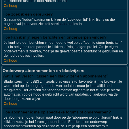
zoektermen als de te doorzoeken forums.
Omhoog
Hoe zoek ik een gebruiker?
Ga naar de "leden" pagina en klik op de "zoek een lid" link. Eens op die
pagina, vul je de voor zichzelf sprekende opties in.
Omhoog
Hoe kan ik mijn eigen berichten en onderwerpen vinden?
Je kunt je eigen berichten vinden door ofwel op de "toon je eigen berichten"
link in het gebruikerspaneel te klikken, of via je eigen profiel. Om je eigen
onderwerpen te zoeken, moet je de geavanceerde zoekfunctie gebruiken en
de nodige opties invullen.
Omhoog
Onderwerp abonnementen en bladwijzers
Wat is het verschil tussen een bladwijzer en abonnement?
Bladwijzers in phpBB3 zijn zoals bladwijzers (of favorieten) in je browser. Je
wordt niet op de hoogte gebracht van updates, maar je kunt altijd snel
terugkeren. Het verschil met abonnementen ligt hem in het feit dat je hierbij
automatisch op de hoogte gebracht word van updates, dit gebeurd via de
door jou gekozen wijze.
Omhoog
Hoe abonneer ik me op specifieke forums of onderwerpen?
Je abonneren op en forum gaat door op de "abonneer je op dit forum" link te
klikken zodra je het forum geopend hebt. Een forum en onderwerp
abonnement werken op dezelfde wijze. Om je op een onderwerp te