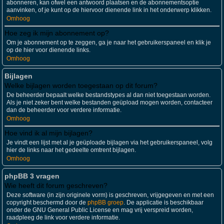
abonneren, kan ofwel een antwoord plaatsen en de abonnementsoptie
aanvinken, of je kunt op de hiervoor dienende link in het onderwerp klikken.
Omhoog
Hoe zeg ik mijn abonnement op?
Om je abonnement op te zeggen, ga je naar het gebruikerspaneel en klik je
op de hier voor dienende links.
Omhoog
Bijlagen
Welke bijlagen worden toegestaan op dit forum?
De beheerder bepaalt welke bestandstypes al dan niet toegestaan worden.
Als je niet zeker bent welke bestanden geüpload mogen worden, contacteer
dan de beheerder voor verdere informatie.
Omhoog
Hoe vind ik al mijn bijlagen?
Je vindt een lijst met al je geüploade bijlagen via het gebruikerspaneel, volg
hier de links naar het gedeelte omtrent bijlagen.
Omhoog
phpBB 3 vragen
Wie heeft dit forum geschreven?
Deze software (in zijn originele vorm) is geschreven, vrijgegeven en met een
copyright beschermd door de
phpBB groep
. De applicatie is beschikbaar
onder de GNU General Public License en mag vrij verspreid worden,
raadpleeg de link voor verdere informatie.