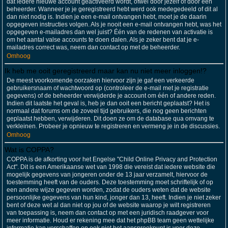
dat iedere nieuwe account geactiveerd wordt, ofwel door jezelf of door een
beheerder. Wanneer je je geregistreerd hebt werd ook medegedeeld of dit al
dan niet nodig is. Indien je een e-mail ontvangen hebt, moet je de daarin
opgegeven instructies volgen. Als je nooit een e-mail ontvangen hebt, was het
opgegeven e-mailadres dan wel juist? Één van de redenen van activatie is
om het aantal valse accounts te doen dalen. Als je zeker bent dat je e-
mailadres correct was, neem dan contact op met de beheerder.
Omhoog
Ik heb me ooit geregistreerd maar kan nu niet meer inloggen!?
De meest voorkomende oorzaken hiervoor zijn je gaf een verkeerde
gebruikersnaam of wachtwoord op (controleer de e-mail met je registratie
gegevens) of de beheerder verwijderde je account om één of andere reden.
Indien dit laatste het geval is, heb je dan ooit een bericht geplaatst? Het is
normaal dat forums om de zoveel tijd gebruikers, die nog geen berichten
geplaatst hebben, verwijderen. Dit doen ze om de database qua omvang te
verkleinen. Probeer je opnieuw te registreren en vermeng je in de discussies.
Omhoog
Wat is COPPA?
COPPA is de afkorting voor het Engelse "Child Online Privacy and Protection
Act". Dit is een Amerikaanse wet van 1998 die vereist dat iedere website die
mogelijk gegevens van jongeren onder de 13 jaar verzamelt, hiervoor de
toestemming heeft van de ouders. Deze toestemming moet schriftelijk of op
een andere wijze gegeven worden, zodat de ouders weten dat de website
persoonlijke gegevens van hun kind, jonger dan 13, heeft. Indien je niet zeker
bent of deze wet al dan niet op jou of de website waarop je wilt registreren
van toepassing is, neem dan contact op met een juridisch raadgever voor
meer informatie. Houd er rekening mee dat het phpBB team geen wettelijke