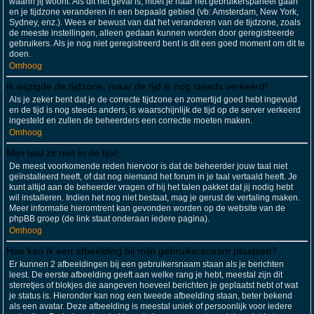
waarin jij woont. Als dit het geval is, moet je naar het gebruikerspaneel gaan
en je tijdzone veranderen in een bepaald gebied (vb: Amsterdam, New York,
Sydney, enz.). Wees er bewust van dat het veranderen van de tijdzone, zoals
de meeste instellingen, alleen gedaan kunnen worden door geregistreerde
gebruikers. Als je nog niet geregistreerd bent is dit een goed moment om dit te
doen.
Omhoog
Ik wijzigde de tijdzone, maar de tijd is nog steeds verkeerd!
Als je zeker bent dat je de correcte tijdzone en zomertijd goed hebt ingevuld
en de tijd is nog steeds anders, is waarschijnlijk de tijd op de server verkeerd
ingesteld en zullen de beheerders een correctie moeten maken.
Omhoog
Mijn taal zit niet in de lijst!
De meest voorkomende reden hiervoor is dat de beheerder jouw taal niet
geïnstalleerd heeft, of dat nog niemand het forum in je taal vertaald heeft. Je
kunt altijd aan de beheerder vragen of hij het talen pakket dat jij nodig hebt
wil installeren. Indien het nog niet bestaat, mag je gerust de vertaling maken.
Meer informatie hieromtrent kan gevonden worden op de website van de
phpBB groep (de link staat onderaan iedere pagina).
Omhoog
Hoe kan ik een afbeelding bij mijn gebruikersnaam plaatsen?
Er kunnen 2 afbeeldingen bij een gebruikersnaam staan als je berichten
leest. De eerste afbeelding geeft aan welke rang je hebt, meestal zijn dit
sterretjes of blokjes die aangeven hoeveel berichten je geplaatst hebt of wat
je status is. Hieronder kan nog een tweede afbeelding staan, beter bekend
als een avatar. Deze afbeelding is meestal uniek of persoonlijk voor iedere