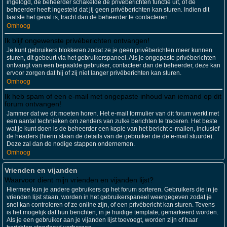
ingelogd, de beheerder schakelde de privéberichten functie uit, of de
beheerder heeft ingesteld dat jij geen privéberichten kan sturen. Indien dit
laatste het geval is, tracht dan de beheerder te contacteren.
Omhoog
Ik blijf ongewenste privéberichten ontvangen!
Je kunt gebruikers blokkeren zodat ze je geen privéberichten meer kunnen
sturen, dit gebeurt via het gebruikerspaneel. Als je ongepaste privéberichten
ontvangt van een bepaalde gebruiker, contacteer dan de beheerder, deze kan
ervoor zorgen dat hij of zij niet langer privéberichten kan sturen.
Omhoog
Ik heb spam of een e-mail met ongepaste inhoud van iemand op dit
forum ontvangen!
Jammer dat we dit moeten horen. Het e-mail formulier van dit forum werkt met
een aantal technieken om zenders van zulke berichten te traceren. Het beste
wat je kunt doen is de beheerder een kopie van het bericht e-mailen, inclusief
de headers (hierin staan de details van de gebruiker die de e-mail stuurde).
Deze zal dan de nodige stappen ondernemen.
Omhoog
Vrienden en vijanden
Waarvoor dient mijn vrienden en vijanden lijst?
Hiermee kun je andere gebruikers op het forum sorteren. Gebruikers die in je
vrienden lijst staan, worden in het gebruikerspaneel weergegeven zodat je
snel kan controleren of ze online zijn, of een privébericht kan sturen. Tevens
is het mogelijk dat hun berichten, in je huidige template, gemarkeerd worden.
Als je een gebruiker aan je vijanden lijst toevoegt, worden zijn of haar