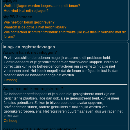
Bijlagen
Welke bijlagen worden toegestaan op dit forum?
Hoe vind ik al mijn bijlagen?
phpBB 3 vragen
Wie heeft dit forum geschreven?
Waarom is de optie X niet beschikbaar?
Wie contacteer ik omtrent misbruik en/of wettelijke kwesties in verband met dit
forum?
Inlog- en registratievragen
Waarom kan ik niet inloggen?
Er zijn verschillende redenen mogelijk waarom je dit probleem hebt.
Controleer eerst of je gebruikersnaam en wachtwoord kloppen. Indien ze
correct zijn kun je de beheerder contacteren om zeker te zijn dat je niet
verbannen bent. Het is ook mogelijk dat de forum configuratie fout is, dan
moet dit door de beheerder opgelost worden.
Omhoog
Waarom moet ik me registreren?
De beheerder heeft bepaalt of je al dan niet geregistreerd moet zijn om
berichten te plaatsen. Hoe dan ook, als je geregistreerd bent, kun je meer
functies gebruiken. Zo kun je bijvoorbeeld een avatar opgeven,
privéberichten sturen, andere gebruikers e-mailen, lid worden van
gebruikersgroepen, enz. Het registreren duurt maar even, dus we raden het
zeker aan!
Omhoog
Waarom word ik automatisch uitgelogd?