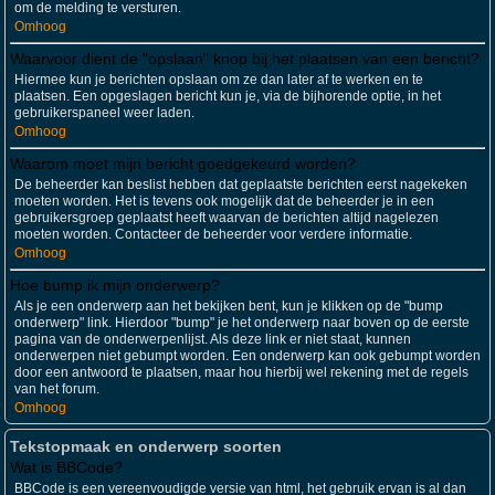
om de melding te versturen.
Omhoog
Waarvoor dient de "opslaan" knop bij het plaatsen van een bericht?
Hiermee kun je berichten opslaan om ze dan later af te werken en te
plaatsen. Een opgeslagen bericht kun je, via de bijhorende optie, in het
gebruikerspaneel weer laden.
Omhoog
Waarom moet mijn bericht goedgekeurd worden?
De beheerder kan beslist hebben dat geplaatste berichten eerst nagekeken
moeten worden. Het is tevens ook mogelijk dat de beheerder je in een
gebruikersgroep geplaatst heeft waarvan de berichten altijd nagelezen
moeten worden. Contacteer de beheerder voor verdere informatie.
Omhoog
Hoe bump ik mijn onderwerp?
Als je een onderwerp aan het bekijken bent, kun je klikken op de "bump
onderwerp" link. Hierdoor "bump" je het onderwerp naar boven op de eerste
pagina van de onderwerpenlijst. Als deze link er niet staat, kunnen
onderwerpen niet gebumpt worden. Een onderwerp kan ook gebumpt worden
door een antwoord te plaatsen, maar hou hierbij wel rekening met de regels
van het forum.
Omhoog
Tekstopmaak en onderwerp soorten
Wat is BBCode?
BBCode is een vereenvoudigde versie van html, het gebruik ervan is al dan