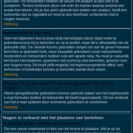
gebruiker. De beheerders hebben de keuze om avatars al dan niet in te
schakelen. Tevens beslissen deze ook over de manier waarop iemand een
avatar kan kiezen. Als je dus geen gebruik kan maken van avatars, heeft een
beheerder dat zo ingesteld en moet je dus hem/haar contacteren met je
vragen hierover.
Omhoog
Hoe verander ik mijn rang?
Over het algemeen kun je jouw rang niet wijzigen (deze staat onder je
gebruikersnaam bij je berichten en op je profiel, maar dit is afhankelijk van de
gebruikte stijl). De meeste forums gebruiken rangen om aan te geven hoeveel
berichten je geplaatst hebt, maar bepaalde gebruikers zoals bijvoorbeeld
moderators en beheerders hebben ook een aparte rang. Nu moet je natuurlijk
het forum niet beginnen spammen met onzinnig veel berichten, gewoon voor
een hogere rang. Dit heeft zelfs mogelijk het tegenovergestelde effect, een
beheerder of moderator kunnen je berichten aantal doen dalen.
Omhoog
Wanneer ik op de e-mail link van een gebruiker klik, moet ik
inloggen?
Alleen geregistreerde gebruikers kunnen gebruik maken van het ingebouwde
e-mail formulier (indien de beheerder dit heeft ingeschakeld). Dit om misbruik
van het e-mail systeem door anonieme gebruikers te voorkomen.
Omhoog
Vragen in verband met het plaatsen van berichten
Hoe plaats ik een onderwerp in een forum?
Om een nieuw onderwerp in één van de forums te plaatsen, klik je op de