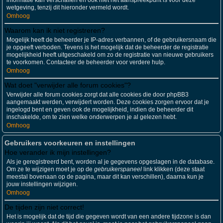
informatie kan verschaffen en ook niet het aanspreekpunt is voor deze
wetgeving, tenzij dit hieronder vermeld wordt.
Omhoog
Waarom kan ik niet registreren?
Mogelijk heeft de beheerder je IP-adres verbannen, of de gebruikersnaam die
je opgeeft verboden. Tevens is het mogelijk dat de beheerder de registratie
mogelijkheid heeft uitgeschakeld om zo de registratie van nieuwe gebruikers
te voorkomen. Contacteer de beheerder voor verdere hulp.
Omhoog
Wat doet "verwijder alle forum cookies"?
Verwijder alle forum cookies zorgt dat alle cookies die door phpBB3
aangemaakt werden, verwijdert worden. Deze cookies zorgen ervoor dat je
ingelogd bent en geven ook de mogelijkheid, indien de beheerder dit
inschakelde, om te zien welke onderwerpen je al gelezen hebt.
Omhoog
Gebruikers voorkeuren en instellingen
Hoe verander ik mijn instellingen?
Als je geregistreerd bent, worden al je gegevens opgeslagen in de database.
Om ze te wijzigen moet je op de
gebruikerspaneel
link klikken (deze staat
meestal bovenaan op de pagina, maar dit kan verschillen), daarna kun je
jouw instellingen wijzigen.
Omhoog
De tijden zijn niet correct!
Het is mogelijk dat de tijd die gegeven wordt van een andere tijdzone is dan