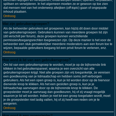
berichten wijzigen en verwijderen; onderwerpen sluiten, openen, verplaatsen,
splitsen en verwijderen. In het algemeen moeten ze er gewoon op toe zien
dat mensen niet van het onderwerp afwijken (
off-topic
) gaan of ongepaste
inhoud plaatsen.
Omhoog
Wat zijn gebruikersgroepen?
Als de beheerder gebruikers wil groeperen, kan hij/zij dit doen door middel
van gebruikersgroepen. Gebruikers kunnen van meerdere groepen lid zijn
(dit verschilt per forum), deze groepen kunnen verschillende
permissies/toegangsrechten toegewezen zijn. Op deze manier is het voor de
beheerder een stuk gemakkelijker meerdere moderators aan een forum toe te
wijzen, bepaalde gebruikers toegang tot een privé forum te verlenen, enz.
Omhoog
Hoe word ik lid van een gebruikersgroep?
Om lid van een gebruikersgroep te worden, moet je op de bijhorende link
klikken in het gebruikerspaneel, waarna je een overzicht van alle
gebruikersgroepen krijgt. Niet alle groepen zijn vrij toegankelijk, ze vereisen
een goedkeuring van je lidmaatschap en hebben soms zelf verborgen
gebruikers. Als het een open groep is, kun je lid worden door op de hiervoor
dienende knop te klikken. Als het een gesloten groep is, kun je je
lidmaatschap aanvragen door op de bijhorende knop te klikken. De
groepsleider moet je aanvraag dan goedkeuren, hij of zij vraagt mogelijk
waarom je lid wil worden. Indien je niet tot een groep toegelaten wordt, moet
je de groepsleider niet lastig vallen, hij of zij heeft een reden om je te
weigeren.
Omhoog
Hoe word ik een groepsleider?