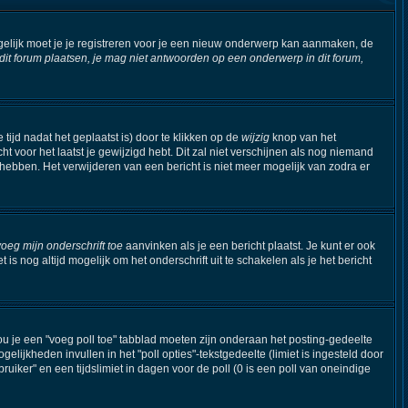
elijk moet je je registreren voor je een nieuw onderwerp kan aanmaken, de
t forum plaatsen, je mag niet antwoorden op een onderwerp in dit forum,
tijd nadat het geplaatst is) door te klikken op de
wijzig
knop van het
ht voor het laatst je gewijzigd hebt. Dit zal niet verschijnen als nog niemand
hebben. Het verwijderen van een bericht is niet meer mogelijk van zodra er
voeg mijn onderschrift toe
aanvinken als je een bericht plaatst. Je kunt er ook
s nog altijd mogelijk om het onderschrift uit te schakelen als je het bericht
ou je een "voeg poll toe" tabblad moeten zijn onderaan het posting-gedeelte
ogelijkheden invullen in het "poll opties"-tekstgedeelte (limiet is ingesteld door
iker" en een tijdslimiet in dagen voor de poll (0 is een poll van oneindige