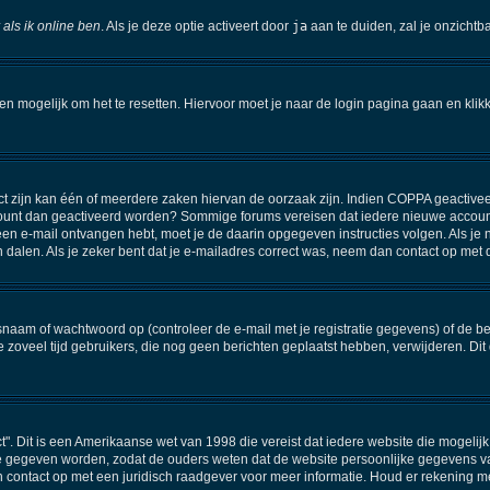
 als ik online ben
. Als je deze optie activeert door
ja
aan te duiden, zal je onzichtb
een mogelijk om het te resetten. Hiervoor moet je naar de login pagina gaan en kli
 zijn kan één of meerdere zaken hiervan de oorzaak zijn. Indien COPPA geactiveerd i
 account dan geactiveerd worden? Sommige forums vereisen dat iedere nieuwe account
e een e-mail ontvangen hebt, moet je de daarin opgegeven instructies volgen. Als 
n dalen. Als je zeker bent dat je e-mailadres correct was, neem dan contact op met
am of wachtwoord op (controleer de e-mail met je registratie gegevens) of de beh
 de zoveel tijd gebruikers, die nog geen berichten geplaatst hebben, verwijderen. 
ct". Dit is een Amerikaanse wet van 1998 die vereist dat iedere website die mogel
e gegeven worden, zodat de ouders weten dat de website persoonlijke gegevens van 
an contact op met een juridisch raadgever voor meer informatie. Houd er rekening m