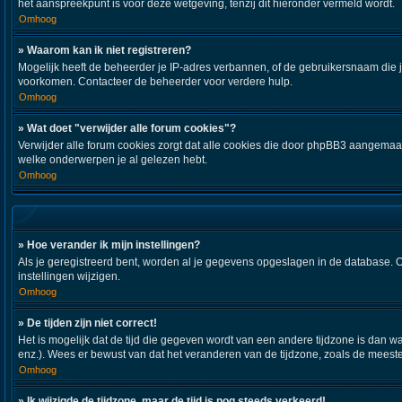
het aanspreekpunt is voor deze wetgeving, tenzij dit hieronder vermeld wordt.
Omhoog
» Waarom kan ik niet registreren?
Mogelijk heeft de beheerder je IP-adres verbannen, of de gebruikersnaam die j
voorkomen. Contacteer de beheerder voor verdere hulp.
Omhoog
» Wat doet "verwijder alle forum cookies"?
Verwijder alle forum cookies zorgt dat alle cookies die door phpBB3 aangemaa
welke onderwerpen je al gelezen hebt.
Omhoog
» Hoe verander ik mijn instellingen?
Als je geregistreerd bent, worden al je gegevens opgeslagen in de database. 
instellingen wijzigen.
Omhoog
» De tijden zijn niet correct!
Het is mogelijk dat de tijd die gegeven wordt van een andere tijdzone is dan w
enz.). Wees er bewust van dat het veranderen van de tijdzone, zoals de meeste
Omhoog
» Ik wijzigde de tijdzone, maar de tijd is nog steeds verkeerd!