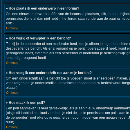
» Hoe plaats ik een onderwerp in een forum?
Om een nieuw onderwerp in één van de forums te plaatsen, klik je op de bijh
permissies die je al dan niet hebt in het forum staan onderaan de pagina met 
enz.
).
Omhoog
» Hoe wijzig of verwijder ik een bericht?
Tenzij je de beheerder of een moderator bent, kun je alleen je eigen berichten 
desbetreffende bericht. Als er al iemand op je bericht gereageerd heeft, komt er
gereageerd heeft, evenmin als een beheerder of moderator je bericht gewijzigd
iemand gereageerd heeft.
Omhoog
» Hoe voeg ik een onderschrift toe aan mijn bericht?
Om een onderschrift aan je bericht toe te voegen, moet je er eerst één maken. D
voor zorgen dat je onderschrift automatisch aan ieder nieuw bericht wordt toegev
plaatst).
Omhoog
» Hoe maak ik een poll?
Een poll aanmaken is heel gemakkelijk, als je een nieuw onderwerp aanmaakt (o
(als je dit tabblad niet kunt zien heb je niet de juiste permissies om polls aan t
de beheerder), met elke optie gescheiden door middel van een nieuwe regel. Je 
duur).
Omhoog