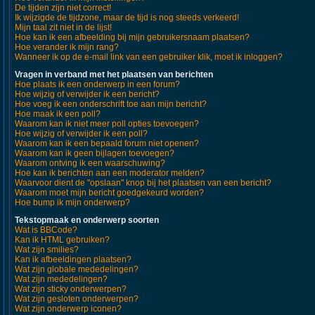
De tijden zijn niet correct!
Ik wijzigde de tijdzone, maar de tijd is nog steeds verkeerd!
Mijn taal zit niet in de lijst!
Hoe kan ik een afbeelding bij mijn gebruikersnaam plaatsen?
Hoe verander ik mijn rang?
Wanneer ik op de e-mail link van een gebruiker klik, moet ik inloggen?
Vragen in verband met het plaatsen van berichten
Hoe plaats ik een onderwerp in een forum?
Hoe wijzig of verwijder ik een bericht?
Hoe voeg ik een onderschrift toe aan mijn bericht?
Hoe maak ik een poll?
Waarom kan ik niet meer poll opties toevoegen?
Hoe wijzig of verwijder ik een poll?
Waarom kan ik een bepaald forum niet openen?
Waarom kan ik geen bijlagen toevoegen?
Waarom ontving ik een waarschuwing?
Hoe kan ik berichten aan een moderator melden?
Waarvoor dient de "opslaan" knop bij het plaatsen van een bericht?
Waarom moet mijn bericht goedgekeurd worden?
Hoe bump ik mijn onderwerp?
Tekstopmaak en onderwerp soorten
Wat is BBCode?
Kan ik HTML gebruiken?
Wat zijn smilies?
Kan ik afbeeldingen plaatsen?
Wat zijn globale mededelingen?
Wat zijn mededelingen?
Wat zijn sticky onderwerpen?
Wat zijn gesloten onderwerpen?
Wat zijn onderwerp iconen?