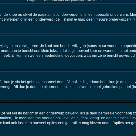
orende knop op ofwel de pagina met onderwerpen of in een bepaald onderwerp. Mog
onderwerpen of in een onderwerp (de lijst met
je mag geen nieuwe onderwerpen in di
wijzigen en verwijderen. Je kunt een bericht wijzigen (soms maar voor een beperkte 
 onderaan je bericht een klein tekstje dat zegt hoeveel keer en wanneer je het beric
 heeft. Zij kunnen wel een mededeling toevoegen, waarom ze je bericht gewijzigd 
it kun je via het gebruikerspaneel doen. Vanaf je dit gedaan hebt, kun je de optie
oegd. Dit doe je door de bijhorende optie te activeren in het gebruikerspaneel (het i
f het eerste bericht in een onderwerp bewerkt, als je daar permissie voor hebt) z
e maken). Je moet een titel voor de poll invullen bij "poll vraag" en dan minstens 2 m
kunt ook instellen hoeveel opties een gebruiker mag kiezen onder "opties per gebru