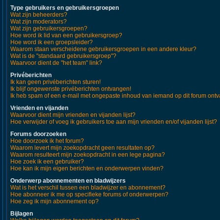
Type gebruikers en gebruikersgroepen
Wat zijn beheerders?
Wat zijn moderators?
Wat zijn gebruikersgroepen?
Hoe word ik lid van een gebruikersgroep?
Hoe word ik een groepsleider?
Waarom staan verscheidene gebruikersgroepen in een andere kleur?
Wat is de "standaard gebruikersgroep"?
Waarvoor dient de "het team" link?
Privéberichten
Ik kan geen privéberichten sturen!
Ik blijf ongewenste privéberichten ontvangen!
Ik heb spam of een e-mail met ongepaste inhoud van iemand op dit forum ont
Vrienden en vijanden
Waarvoor dient mijn vrienden en vijanden lijst?
Hoe verwijder of voeg ik gebruikers toe aan mijn vrienden en/of vijanden lijst?
Forums doorzoeken
Hoe doorzoek ik het forum?
Waarom levert mijn zoekopdracht geen resultaten op?
Waarom resulteert mijn zoekopdracht in een lege pagina?
Hoe zoek ik een gebruiker?
Hoe kan ik mijn eigen berichten en onderwerpen vinden?
Onderwerp abonnementen en bladwijzers
Wat is het verschil tussen een bladwijzer en abonnement?
Hoe abonneer ik me op specifieke forums of onderwerpen?
Hoe zeg ik mijn abonnement op?
Bijlagen