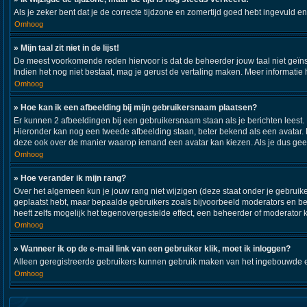
Als je zeker bent dat je de correcte tijdzone en zomertijd goed hebt ingevuld e
Omhoog
» Mijn taal zit niet in de lijst!
De meest voorkomende reden hiervoor is dat de beheerder jouw taal niet geïnstall
Indien het nog niet bestaat, mag je gerust de vertaling maken. Meer informat
Omhoog
» Hoe kan ik een afbeelding bij mijn gebruikersnaam plaatsen?
Er kunnen 2 afbeeldingen bij een gebruikersnaam staan als je berichten leest. De
Hieronder kan nog een tweede afbeelding staan, beter bekend als een avatar. 
deze ook over de manier waarop iemand een avatar kan kiezen. Als je dus geen
Omhoog
» Hoe verander ik mijn rang?
Over het algemeen kun je jouw rang niet wijzigen (deze staat onder je gebruiker
geplaatst hebt, maar bepaalde gebruikers zoals bijvoorbeeld moderators en b
heeft zelfs mogelijk het tegenovergestelde effect, een beheerder of moderator 
Omhoog
» Wanneer ik op de e-mail link van een gebruiker klik, moet ik inloggen?
Alleen geregistreerde gebruikers kunnen gebruik maken van het ingebouwde e-m
Omhoog