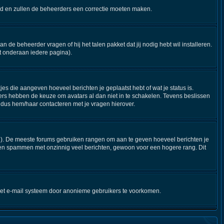
steld en zullen de beheerders een correctie moeten maken.
n de beheerder vragen of hij het talen pakket dat jij nodig hebt wil installeren.
t onderaan iedere pagina).
jes die aangeven hoeveel berichten je geplaatst hebt of wat je status is.
ers hebben de keuze om avatars al dan niet in te schakelen. Tevens beslissen
 dus hem/haar contacteren met je vragen hierover.
stijl). De meeste forums gebruiken rangen om aan te geven hoeveel berichten je
nen spammen met onzinnig veel berichten, gewoon voor een hogere rang. Dit
 het e-mail systeem door anonieme gebruikers te voorkomen.