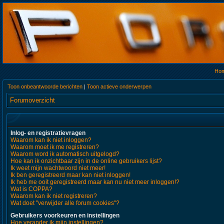
Ho
Toon onbeantwoorde berichten
|
Toon actieve onderwerpen
Forumoverzicht
Inlog- en registratievragen
Waarom kan ik niet inloggen?
Waarom moet ik me registreren?
Waarom word ik automatisch uitgelogd?
Hoe kan ik onzichtbaar zijn in de online gebruikers lijst?
Ik weet mijn wachtwoord niet meer!
Ik ben geregistreerd maar kan niet inloggen!
Ik heb me ooit geregistreerd maar kan nu niet meer inloggen!?
Wat is COPPA?
Waarom kan ik niet registreren?
Wat doet "verwijder alle forum cookies"?
Gebruikers voorkeuren en instellingen
Hoe verander ik mijn instellingen?