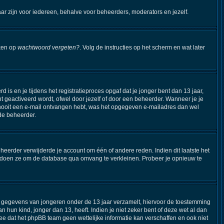
aar zijn voor iedereen, behalve voor beheerders, moderators en jezelf.
kken op
wachtwoord vergeten?
. Volg de instructies op het scherm en wat later
s en je tijdens het registratieproces opgaf dat je jonger bent dan 13 jaar,
 geactiveerd wordt, ofwel door jezelf of door een beheerder. Wanneer je je
je nooit een e-mail ontvangen hebt, was het opgegeven e-mailadres dan wel
 de beheerder.
eerder verwijderde je account om één of andere reden. Indien dit laatste het
Dit doen ze om de database qua omvang te verkleinen. Probeer je opnieuw te
ijk gegevens van jongeren onder de 13 jaar verzamelt, hiervoor de toestemming
hun kind, jonger dan 13, heeft. Indien je niet zeker bent of deze wet al dan
ee dat het phpBB team geen wettelijke informatie kan verschaffen en ook niet