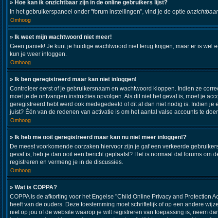
» Hoe kan ik onzichtbaar zijn in de online gebruikers lijst?
In het gebruikerspaneel onder "forum instellingen", vind je de optie
onzichtbaar
Omhoog
» Ik weet mijn wachtwoord niet meer!
Geen paniek! Je kunt je huidige wachtwoord niet terug krijgen, maar er is wel 
kun je weer inloggen.
Omhoog
» Ik ben geregistreerd maar kan niet inloggen!
Controleer eerst of je gebruikersnaam en wachtwoord kloppen. Indien ze correct
moet je de ontvangen instructies opvolgen. Als dit niet het geval is, moet je
geregistreerd hebt werd ook medegedeeld of dit al dan niet nodig is. Indien j
juist? Één van de redenen van activatie is om het aantal valse accounts te doe
Omhoog
» Ik heb me ooit geregistreerd maar kan nu niet meer inloggen!?
De meest voorkomende oorzaken hiervoor zijn je gaf een verkeerde gebruikersna
geval is, heb je dan ooit een bericht geplaatst? Het is normaal dat forums om
registreren en vermeng je in de discussies.
Omhoog
» Wat is COPPA?
COPPA is de afkorting voor het Engelse "Child Online Privacy and Protection A
heeft van de ouders. Deze toestemming moet schriftelijk of op een andere wijz
niet op jou of de website waarop je wilt registreren van toepassing is, neem d