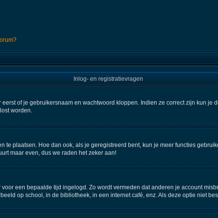
 forum?
Inlog- en registratievragen
 eerst of je gebruikersnaam en wachtwoord kloppen. Indien ze correct zijn kun je d
elost worden.
en te plaatsen. Hoe dan ook, als je geregistreerd bent, kun je meer functies gebru
uurt maar even, dus we raden het zeker aan!
aar voor een bepaalde tijd ingelogd. Zo wordt vermeden dat anderen je account misbr
beeld op school, in de bibliotheek, in een internet café, enz. Als deze optie niet b