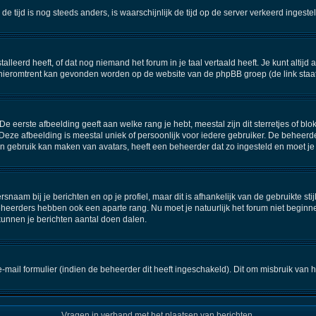
n de tijd is nog steeds anders, is waarschijnlijk de tijd op de server verkeerd inge
eerd heeft, of dat nog niemand het forum in je taal vertaald heeft. Je kunt altijd aa
ie hieromtrent kan gevonden worden op de website van de phpBB groep (de link staa
 eerste afbeelding geeft aan welke rang je hebt, meestal zijn dit sterretjes of blok
Deze afbeelding is meestal uniek of persoonlijk voor iedere gebruiker. De beheerd
 gebruik kan maken van avatars, heeft een beheerder dat zo ingesteld en moet je
snaam bij je berichten en op je profiel, maar dit is afhankelijk van de gebruikte 
eheerders hebben ook een aparte rang. Nu moet je natuurlijk het forum niet begin
kunnen je berichten aantal doen dalen.
ail formulier (indien de beheerder dit heeft ingeschakeld). Dit om misbruik van
Vragen in verband met het plaatsen van berichten