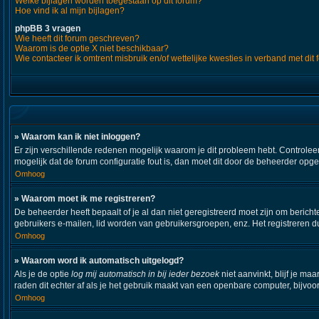
Welke bijlagen worden toegestaan op dit forum?
Hoe vind ik al mijn bijlagen?
phpBB 3 vragen
Wie heeft dit forum geschreven?
Waarom is de optie X niet beschikbaar?
Wie contacteer ik omtrent misbruik en/of wettelijke kwesties in verband met dit
» Waarom kan ik niet inloggen?
Er zijn verschillende redenen mogelijk waarom je dit probleem hebt. Controleer
mogelijk dat de forum configuratie fout is, dan moet dit door de beheerder opg
Omhoog
» Waarom moet ik me registreren?
De beheerder heeft bepaalt of je al dan niet geregistreerd moet zijn om bericht
gebruikers e-mailen, lid worden van gebruikersgroepen, enz. Het registreren d
Omhoog
» Waarom word ik automatisch uitgelogd?
Als je de optie
log mij automatisch in bij ieder bezoek
niet aanvinkt, blijf je m
raden dit echter af als je het gebruik maakt van een openbare computer, bijvoor
Omhoog