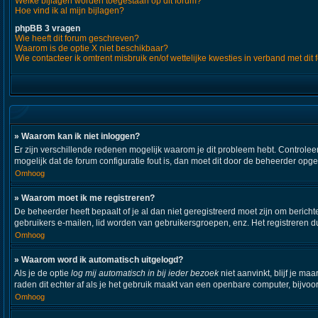
Welke bijlagen worden toegestaan op dit forum?
Hoe vind ik al mijn bijlagen?
phpBB 3 vragen
Wie heeft dit forum geschreven?
Waarom is de optie X niet beschikbaar?
Wie contacteer ik omtrent misbruik en/of wettelijke kwesties in verband met dit
» Waarom kan ik niet inloggen?
Er zijn verschillende redenen mogelijk waarom je dit probleem hebt. Controleer
mogelijk dat de forum configuratie fout is, dan moet dit door de beheerder opg
Omhoog
» Waarom moet ik me registreren?
De beheerder heeft bepaalt of je al dan niet geregistreerd moet zijn om bericht
gebruikers e-mailen, lid worden van gebruikersgroepen, enz. Het registreren d
Omhoog
» Waarom word ik automatisch uitgelogd?
Als je de optie
log mij automatisch in bij ieder bezoek
niet aanvinkt, blijf je m
raden dit echter af als je het gebruik maakt van een openbare computer, bijvoor
Omhoog