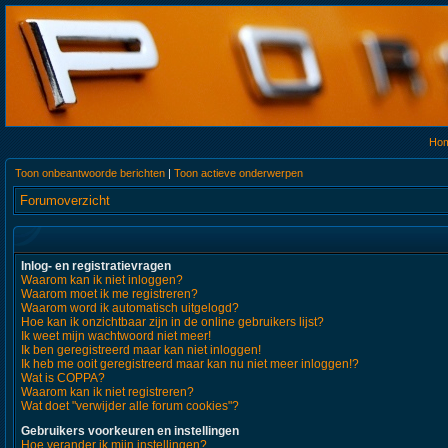
Ho
Toon onbeantwoorde berichten
|
Toon actieve onderwerpen
Forumoverzicht
Inlog- en registratievragen
Waarom kan ik niet inloggen?
Waarom moet ik me registreren?
Waarom word ik automatisch uitgelogd?
Hoe kan ik onzichtbaar zijn in de online gebruikers lijst?
Ik weet mijn wachtwoord niet meer!
Ik ben geregistreerd maar kan niet inloggen!
Ik heb me ooit geregistreerd maar kan nu niet meer inloggen!?
Wat is COPPA?
Waarom kan ik niet registreren?
Wat doet "verwijder alle forum cookies"?
Gebruikers voorkeuren en instellingen
Hoe verander ik mijn instellingen?