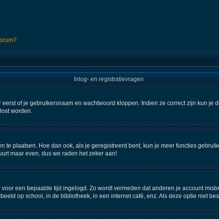
 forum?
Inlog- en registratievragen
 eerst of je gebruikersnaam en wachtwoord kloppen. Indien ze correct zijn kun je d
elost worden.
en te plaatsen. Hoe dan ook, als je geregistreerd bent, kun je meer functies gebru
uurt maar even, dus we raden het zeker aan!
aar voor een bepaalde tijd ingelogd. Zo wordt vermeden dat anderen je account misbr
beeld op school, in de bibliotheek, in een internet café, enz. Als deze optie niet b