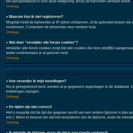
het aanspreekpunt is voor deze wetgeving, tenzij dit hieronder vermeld wordt.
Omhoog
» Waarom kan ik niet registreren?
Mogelijk heeft de beheerder je IP-adres verbannen, of de gebruikersnaam die j
voorkomen. Contacteer de beheerder voor verdere hulp.
Omhoog
» Wat doet "verwijder alle forum cookies"?
Verwijder alle forum cookies zorgt dat alle cookies die door phpBB3 aangemaa
welke onderwerpen je al gelezen hebt.
Omhoog
» Hoe verander ik mijn instellingen?
Als je geregistreerd bent, worden al je gegevens opgeslagen in de database. 
instellingen wijzigen.
Omhoog
» De tijden zijn niet correct!
Het is mogelijk dat de tijd die gegeven wordt van een andere tijdzone is dan w
enz.). Wees er bewust van dat het veranderen van de tijdzone, zoals de meeste
Omhoog
» Ik wijzigde de tijdzone, maar de tijd is nog steeds verkeerd!