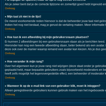
Als je zeker bent dat je de correcte tijdzone en zomertijd goed hebt ingevuld e
Omhoog
» Mijn taal zit niet in de lijst!
De meest voorkomende reden hiervoor is dat de beheerder jouw taal niet geïnstall
Indien het nog niet bestaat, mag je gerust de vertaling maken. Meer informat
Omhoog
» Hoe kan ik een afbeelding bij mijn gebruikersnaam plaatsen?
Er kunnen 2 afbeeldingen bij een gebruikersnaam staan als je berichten leest. De
Hieronder kan nog een tweede afbeelding staan, beter bekend als een avatar. 
deze ook over de manier waarop iemand een avatar kan kiezen. Als je dus geen
Omhoog
» Hoe verander ik mijn rang?
Over het algemeen kun je jouw rang niet wijzigen (deze staat onder je gebruiker
geplaatst hebt, maar bepaalde gebruikers zoals bijvoorbeeld moderators en b
heeft zelfs mogelijk het tegenovergestelde effect, een beheerder of moderator 
Omhoog
» Wanneer ik op de e-mail link van een gebruiker klik, moet ik inloggen?
Alleen geregistreerde gebruikers kunnen gebruik maken van het ingebouwde e-m
Omhoog