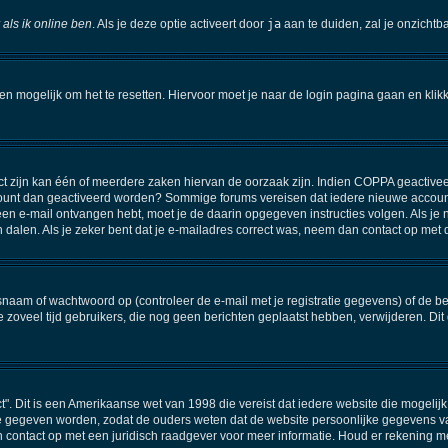
 als ik online ben
. Als je deze optie activeert door
ja
aan te duiden, zal je onzichtb
een mogelijk om het te resetten. Hiervoor moet je naar de login pagina gaan en kli
 zijn kan één of meerdere zaken hiervan de oorzaak zijn. Indien COPPA geactiveerd i
 account dan geactiveerd worden? Sommige forums vereisen dat iedere nieuwe account
e een e-mail ontvangen hebt, moet je de daarin opgegeven instructies volgen. Als 
n dalen. Als je zeker bent dat je e-mailadres correct was, neem dan contact op met
am of wachtwoord op (controleer de e-mail met je registratie gegevens) of de beh
 de zoveel tijd gebruikers, die nog geen berichten geplaatst hebben, verwijderen. 
ct". Dit is een Amerikaanse wet van 1998 die vereist dat iedere website die mogel
e gegeven worden, zodat de ouders weten dat de website persoonlijke gegevens van 
an contact op met een juridisch raadgever voor meer informatie. Houd er rekening m