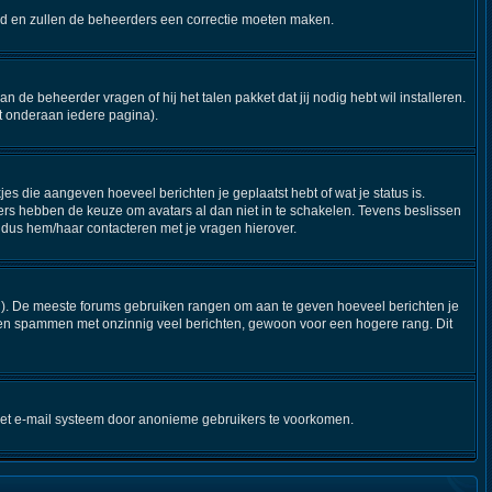
steld en zullen de beheerders een correctie moeten maken.
n de beheerder vragen of hij het talen pakket dat jij nodig hebt wil installeren.
t onderaan iedere pagina).
jes die aangeven hoeveel berichten je geplaatst hebt of wat je status is.
ers hebben de keuze om avatars al dan niet in te schakelen. Tevens beslissen
 dus hem/haar contacteren met je vragen hierover.
stijl). De meeste forums gebruiken rangen om aan te geven hoeveel berichten je
nen spammen met onzinnig veel berichten, gewoon voor een hogere rang. Dit
 het e-mail systeem door anonieme gebruikers te voorkomen.