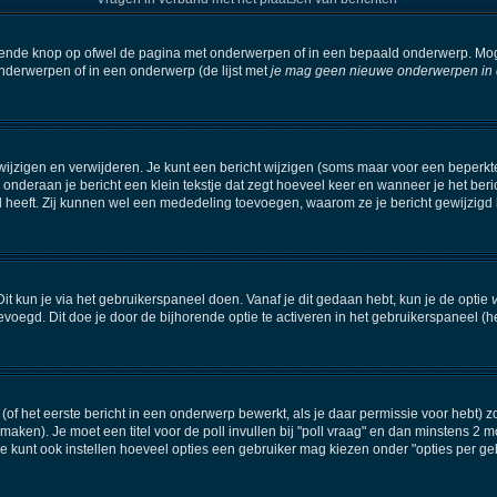
orende knop op ofwel de pagina met onderwerpen of in een bepaald onderwerp. Mog
onderwerpen of in een onderwerp (de lijst met
je mag geen nieuwe onderwerpen in di
wijzigen en verwijderen. Je kunt een bericht wijzigen (soms maar voor een beperkte 
 onderaan je bericht een klein tekstje dat zegt hoeveel keer en wanneer je het beric
 heeft. Zij kunnen wel een mededeling toevoegen, waarom ze je bericht gewijzigd 
it kun je via het gebruikerspaneel doen. Vanaf je dit gedaan hebt, kun je de optie
oegd. Dit doe je door de bijhorende optie te activeren in het gebruikerspaneel (het i
f het eerste bericht in een onderwerp bewerkt, als je daar permissie voor hebt) z
e maken). Je moet een titel voor de poll invullen bij "poll vraag" en dan minstens 2 m
kunt ook instellen hoeveel opties een gebruiker mag kiezen onder "opties per gebru