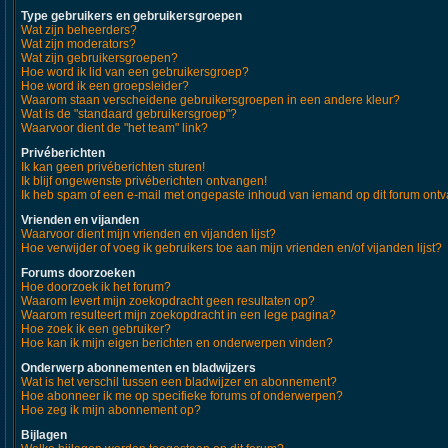
Type gebruikers en gebruikersgroepen
Wat zijn beheerders?
Wat zijn moderators?
Wat zijn gebruikersgroepen?
Hoe word ik lid van een gebruikersgroep?
Hoe word ik een groepsleider?
Waarom staan verscheidene gebruikersgroepen in een andere kleur?
Wat is de "standaard gebruikersgroep"?
Waarvoor dient de "het team" link?
Privéberichten
Ik kan geen privéberichten sturen!
Ik blijf ongewenste privéberichten ontvangen!
Ik heb spam of een e-mail met ongepaste inhoud van iemand op dit forum ont
Vrienden en vijanden
Waarvoor dient mijn vrienden en vijanden lijst?
Hoe verwijder of voeg ik gebruikers toe aan mijn vrienden en/of vijanden lijst?
Forums doorzoeken
Hoe doorzoek ik het forum?
Waarom levert mijn zoekopdracht geen resultaten op?
Waarom resulteert mijn zoekopdracht in een lege pagina?
Hoe zoek ik een gebruiker?
Hoe kan ik mijn eigen berichten en onderwerpen vinden?
Onderwerp abonnementen en bladwijzers
Wat is het verschil tussen een bladwijzer en abonnement?
Hoe abonneer ik me op specifieke forums of onderwerpen?
Hoe zeg ik mijn abonnement op?
Bijlagen