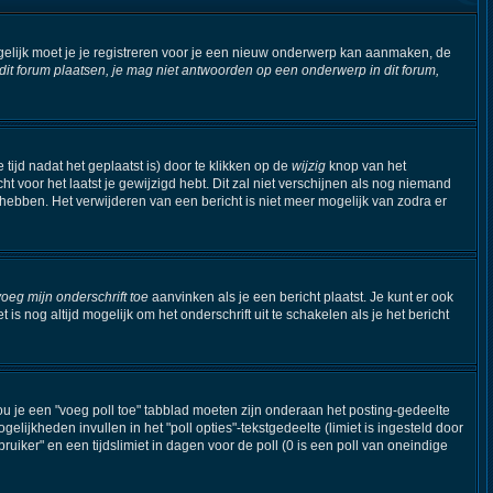
elijk moet je je registreren voor je een nieuw onderwerp kan aanmaken, de
t forum plaatsen, je mag niet antwoorden op een onderwerp in dit forum,
tijd nadat het geplaatst is) door te klikken op de
wijzig
knop van het
ht voor het laatst je gewijzigd hebt. Dit zal niet verschijnen als nog niemand
hebben. Het verwijderen van een bericht is niet meer mogelijk van zodra er
voeg mijn onderschrift toe
aanvinken als je een bericht plaatst. Je kunt er ook
s nog altijd mogelijk om het onderschrift uit te schakelen als je het bericht
ou je een "voeg poll toe" tabblad moeten zijn onderaan het posting-gedeelte
ogelijkheden invullen in het "poll opties"-tekstgedeelte (limiet is ingesteld door
iker" en een tijdslimiet in dagen voor de poll (0 is een poll van oneindige