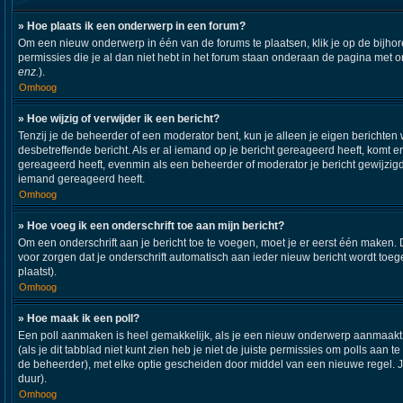
» Hoe plaats ik een onderwerp in een forum?
Om een nieuw onderwerp in één van de forums te plaatsen, klik je op de bijh
permissies die je al dan niet hebt in het forum staan onderaan de pagina met 
enz.
).
Omhoog
» Hoe wijzig of verwijder ik een bericht?
Tenzij je de beheerder of een moderator bent, kun je alleen je eigen berichten 
desbetreffende bericht. Als er al iemand op je bericht gereageerd heeft, komt er
gereageerd heeft, evenmin als een beheerder of moderator je bericht gewijzigd
iemand gereageerd heeft.
Omhoog
» Hoe voeg ik een onderschrift toe aan mijn bericht?
Om een onderschrift aan je bericht toe te voegen, moet je er eerst één maken. D
voor zorgen dat je onderschrift automatisch aan ieder nieuw bericht wordt toegev
plaatst).
Omhoog
» Hoe maak ik een poll?
Een poll aanmaken is heel gemakkelijk, als je een nieuw onderwerp aanmaakt (o
(als je dit tabblad niet kunt zien heb je niet de juiste permissies om polls aan t
de beheerder), met elke optie gescheiden door middel van een nieuwe regel. Je 
duur).
Omhoog