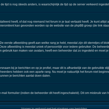
n de tijd is nog steeds anders, is waarschijnlijk de tijd op de server verkeerd inge
eerd heeft, of dat nog niemand het forum in je taal vertaald heeft. Je kunt altijd aa
ie hieromtrent kan gevonden worden op de website van de phpBB groep (de link staa
 eerste afbeelding geeft aan welke rang je hebt, meestal zijn dit sterretjes of blok
Deze afbeelding is meestal uniek of persoonlijk voor iedere gebruiker. De beheerd
 gebruik kan maken van avatars, heeft een beheerder dat zo ingesteld en moet je
snaam bij je berichten en op je profiel, maar dit is afhankelijk van de gebruikte 
eheerders hebben ook een aparte rang. Nu moet je natuurlijk het forum niet begin
kunnen je berichten aantal doen dalen.
ail formulier (indien de beheerder dit heeft ingeschakeld). Dit om misbruik van
Vragen in verband met het plaatsen van berichten