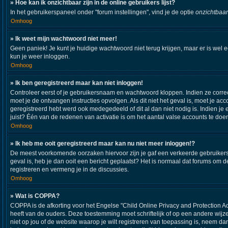
» Hoe kan ik onzichtbaar zijn in de online gebruikers lijst?
In het gebruikerspaneel onder "forum instellingen", vind je de optie
onzichtbaar
Omhoog
» Ik weet mijn wachtwoord niet meer!
Geen paniek! Je kunt je huidige wachtwoord niet terug krijgen, maar er is wel 
kun je weer inloggen.
Omhoog
» Ik ben geregistreerd maar kan niet inloggen!
Controleer eerst of je gebruikersnaam en wachtwoord kloppen. Indien ze correct
moet je de ontvangen instructies opvolgen. Als dit niet het geval is, moet je
geregistreerd hebt werd ook medegedeeld of dit al dan niet nodig is. Indien j
juist? Één van de redenen van activatie is om het aantal valse accounts te doe
Omhoog
» Ik heb me ooit geregistreerd maar kan nu niet meer inloggen!?
De meest voorkomende oorzaken hiervoor zijn je gaf een verkeerde gebruikersna
geval is, heb je dan ooit een bericht geplaatst? Het is normaal dat forums om
registreren en vermeng je in de discussies.
Omhoog
» Wat is COPPA?
COPPA is de afkorting voor het Engelse "Child Online Privacy and Protection A
heeft van de ouders. Deze toestemming moet schriftelijk of op een andere wijz
niet op jou of de website waarop je wilt registreren van toepassing is, neem d