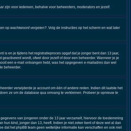
aar zijn voor iedereen, behalve voor beheerders, moderators en jezelf.
kken op
wachtwoord vergeten?
. Volg de instructies op het scherm en wat later
s en je tijdens het registratieproces opgaf dat je jonger bent dan 13 jaar,
 geactiveerd wordt, ofwel door jezelf of door een beheerder. Wanneer je je
je nooit een e-mail ontvangen hebt, was het opgegeven e-mailadres dan wel
 de beheerder.
eerder verwijderde je account om één of andere reden. Indien dit laatste het
Dit doen ze om de database qua omvang te verkleinen. Probeer je opnieuw te
ijk gegevens van jongeren onder de 13 jaar verzamelt, hiervoor de toestemming
hun kind, jonger dan 13, heeft. Indien je niet zeker bent of deze wet al dan
ee dat het phpBB team geen wettelijke informatie kan verschaffen en ook niet