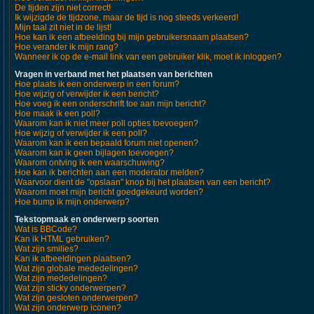
De tijden zijn niet correct!
Ik wijzigde de tijdzone, maar de tijd is nog steeds verkeerd!
Mijn taal zit niet in de lijst!
Hoe kan ik een afbeelding bij mijn gebruikersnaam plaatsen?
Hoe verander ik mijn rang?
Wanneer ik op de e-mail link van een gebruiker klik, moet ik inloggen?
Vragen in verband met het plaatsen van berichten
Hoe plaats ik een onderwerp in een forum?
Hoe wijzig of verwijder ik een bericht?
Hoe voeg ik een onderschrift toe aan mijn bericht?
Hoe maak ik een poll?
Waarom kan ik niet meer poll opties toevoegen?
Hoe wijzig of verwijder ik een poll?
Waarom kan ik een bepaald forum niet openen?
Waarom kan ik geen bijlagen toevoegen?
Waarom ontving ik een waarschuwing?
Hoe kan ik berichten aan een moderator melden?
Waarvoor dient de "opslaan" knop bij het plaatsen van een bericht?
Waarom moet mijn bericht goedgekeurd worden?
Hoe bump ik mijn onderwerp?
Tekstopmaak en onderwerp soorten
Wat is BBCode?
Kan ik HTML gebruiken?
Wat zijn smilies?
Kan ik afbeeldingen plaatsen?
Wat zijn globale mededelingen?
Wat zijn mededelingen?
Wat zijn sticky onderwerpen?
Wat zijn gesloten onderwerpen?
Wat zijn onderwerp iconen?