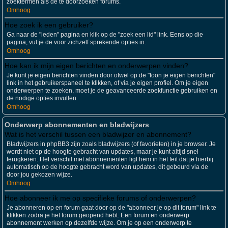
zoektermen als de te doorzoeken forums.
Omhoog
Hoe zoek ik een gebruiker?
Ga naar de "leden" pagina en klik op de "zoek een lid" link. Eens op die
pagina, vul je de voor zichzelf sprekende opties in.
Omhoog
Hoe kan ik mijn eigen berichten en onderwerpen vinden?
Je kunt je eigen berichten vinden door ofwel op de "toon je eigen berichten"
link in het gebruikerspaneel te klikken, of via je eigen profiel. Om je eigen
onderwerpen te zoeken, moet je de geavanceerde zoekfunctie gebruiken en
de nodige opties invullen.
Omhoog
Onderwerp abonnementen en bladwijzers
Wat is het verschil tussen een bladwijzer en abonnement?
Bladwijzers in phpBB3 zijn zoals bladwijzers (of favorieten) in je browser. Je
wordt niet op de hoogte gebracht van updates, maar je kunt altijd snel
terugkeren. Het verschil met abonnementen ligt hem in het feit dat je hierbij
automatisch op de hoogte gebracht word van updates, dit gebeurd via de
door jou gekozen wijze.
Omhoog
Hoe abonneer ik me op specifieke forums of onderwerpen?
Je abonneren op en forum gaat door op de "abonneer je op dit forum" link te
klikken zodra je het forum geopend hebt. Een forum en onderwerp
abonnement werken op dezelfde wijze. Om je op een onderwerp te