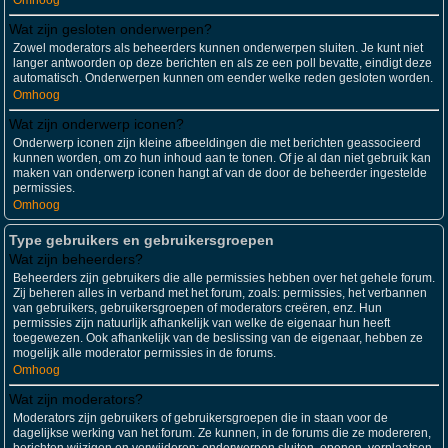
Omhoog
Wat zijn gesloten onderwerpen?
Zowel moderators als beheerders kunnen onderwerpen sluiten. Je kunt niet
langer antwoorden op deze berichten en als ze een poll bevatte, eindigt deze
automatisch. Onderwerpen kunnen om eender welke reden gesloten worden.
Omhoog
Wat zijn onderwerp iconen?
Onderwerp iconen zijn kleine afbeeldingen die met berichten geassocieerd
kunnen worden, om zo hun inhoud aan te tonen. Of je al dan niet gebruik kan
maken van onderwerp iconen hangt af van de door de beheerder ingestelde
permissies.
Omhoog
Type gebruikers en gebruikersgroepen
Wat zijn beheerders?
Beheerders zijn gebruikers die alle permissies hebben over het gehele forum.
Zij beheren alles in verband met het forum, zoals: permissies, het verbannen
van gebruikers, gebruikersgroepen of moderators creëren, enz. Hun
permissies zijn natuurlijk afhankelijk van welke de eigenaar hun heeft
toegewezen. Ook afhankelijk van de beslissing van de eigenaar, hebben ze
mogelijk alle moderator permissies in de forums.
Omhoog
Wat zijn moderators?
Moderators zijn gebruikers of gebruikersgroepen die in staan voor de
dagelijkse werking van het forum. Ze kunnen, in de forums die ze modereren,