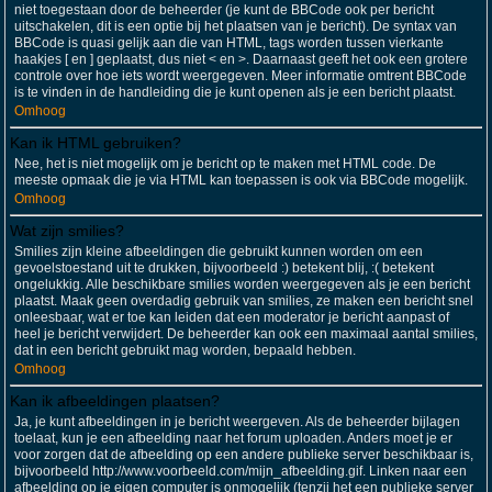
niet toegestaan door de beheerder (je kunt de BBCode ook per bericht
uitschakelen, dit is een optie bij het plaatsen van je bericht). De syntax van
BBCode is quasi gelijk aan die van HTML, tags worden tussen vierkante
haakjes [ en ] geplaatst, dus niet < en >. Daarnaast geeft het ook een grotere
controle over hoe iets wordt weergegeven. Meer informatie omtrent BBCode
is te vinden in de handleiding die je kunt openen als je een bericht plaatst.
Omhoog
Kan ik HTML gebruiken?
Nee, het is niet mogelijk om je bericht op te maken met HTML code. De
meeste opmaak die je via HTML kan toepassen is ook via BBCode mogelijk.
Omhoog
Wat zijn smilies?
Smilies zijn kleine afbeeldingen die gebruikt kunnen worden om een
gevoelstoestand uit te drukken, bijvoorbeeld :) betekent blij, :( betekent
ongelukkig. Alle beschikbare smilies worden weergegeven als je een bericht
plaatst. Maak geen overdadig gebruik van smilies, ze maken een bericht snel
onleesbaar, wat er toe kan leiden dat een moderator je bericht aanpast of
heel je bericht verwijdert. De beheerder kan ook een maximaal aantal smilies,
dat in een bericht gebruikt mag worden, bepaald hebben.
Omhoog
Kan ik afbeeldingen plaatsen?
Ja, je kunt afbeeldingen in je bericht weergeven. Als de beheerder bijlagen
toelaat, kun je een afbeelding naar het forum uploaden. Anders moet je er
voor zorgen dat de afbeelding op een andere publieke server beschikbaar is,
bijvoorbeeld http://www.voorbeeld.com/mijn_afbeelding.gif. Linken naar een
afbeelding op je eigen computer is onmogelijk (tenzij het een publieke server