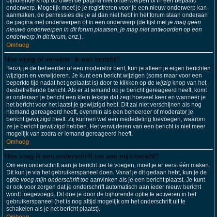
bijhorende knop op ofwel de pagina met onderwerpen of in een bepaald
onderwerp. Mogelijk moet je je registreren voor je een nieuw onderwerp kan
aanmaken, de permissies die je al dan niet hebt in het forum staan onderaan
de pagina met onderwerpen of in een onderwerp (de lijst met
je mag geen
nieuwe onderwerpen in dit forum plaatsen, je mag niet antwoorden op een
onderwerp in dit forum, enz.
).
Omhoog
Hoe wijzig of verwijder ik een bericht?
Tenzij je de beheerder of een moderator bent, kun je alleen je eigen berichten
wijzigen en verwijderen. Je kunt een bericht wijzigen (soms maar voor een
beperkte tijd nadat het geplaatst is) door te klikken op de
wijzig
knop van het
desbetreffende bericht. Als er al iemand op je bericht gereageerd heeft, komt
er onderaan je bericht een klein tekstje dat zegt hoeveel keer en wanneer je
het bericht voor het laatst je gewijzigd hebt. Dit zal niet verschijnen als nog
niemand gereageerd heeft, evenmin als een beheerder of moderator je
bericht gewijzigd heeft. Zij kunnen wel een mededeling toevoegen, waarom
ze je bericht gewijzigd hebben. Het verwijderen van een bericht is niet meer
mogelijk van zodra er iemand gereageerd heeft.
Omhoog
Hoe voeg ik een onderschrift toe aan mijn bericht?
Om een onderschrift aan je bericht toe te voegen, moet je er eerst één maken.
Dit kun je via het gebruikerspaneel doen. Vanaf je dit gedaan hebt, kun je de
optie
voeg mijn onderschrift toe
aanvinken als je een bericht plaatst. Je kunt
er ook voor zorgen dat je onderschrift automatisch aan ieder nieuw bericht
wordt toegevoegd. Dit doe je door de bijhorende optie te activeren in het
gebruikerspaneel (het is nog altijd mogelijk om het onderschrift uit te
schakelen als je het bericht plaatst).