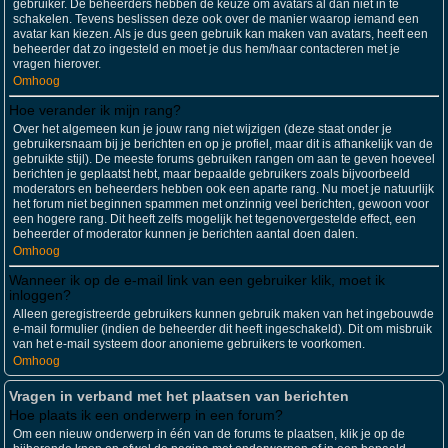
gebruiker. De beheerders hebben de keuze om avatars al dan niet in te
schakelen. Tevens beslissen deze ook over de manier waarop iemand een
avatar kan kiezen. Als je dus geen gebruik kan maken van avatars, heeft een
beheerder dat zo ingesteld en moet je dus hem/haar contacteren met je
vragen hierover.
Omhoog
Hoe verander ik mijn rang?
Over het algemeen kun je jouw rang niet wijzigen (deze staat onder je
gebruikersnaam bij je berichten en op je profiel, maar dit is afhankelijk van de
gebruikte stijl). De meeste forums gebruiken rangen om aan te geven hoeveel
berichten je geplaatst hebt, maar bepaalde gebruikers zoals bijvoorbeeld
moderators en beheerders hebben ook een aparte rang. Nu moet je natuurlijk
het forum niet beginnen spammen met onzinnig veel berichten, gewoon voor
een hogere rang. Dit heeft zelfs mogelijk het tegenovergestelde effect, een
beheerder of moderator kunnen je berichten aantal doen dalen.
Omhoog
Wanneer ik op de e-mail link van een gebruiker klik, moet ik
inloggen?
Alleen geregistreerde gebruikers kunnen gebruik maken van het ingebouwde
e-mail formulier (indien de beheerder dit heeft ingeschakeld). Dit om misbruik
van het e-mail systeem door anonieme gebruikers te voorkomen.
Omhoog
Vragen in verband met het plaatsen van berichten
Hoe plaats ik een onderwerp in een forum?
Om een nieuw onderwerp in één van de forums te plaatsen, klik je op de