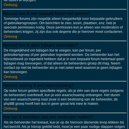
de opties te wijzigen.
Omhoog
Waarom kan ik een bepaald forum niet openen?
Sommige forums zijn mogelijk alleen toegankelijk voor bepaalde gebruikers
of gebruikersgroepen. Om berichten te zien, lezen, plaatsen, enz. heb je
speciale permissies nodig. Deze permissies kun je alleen van moderators of
beheerders krijgen, zij zijn dus ook degene die je hierover moet contacteren.
Omhoog
Waarom kan ik geen bijlagen toevoegen?
De mogelijkheid om bijlagen toe te voegen, kan per forum, per
gebruikersgroep of per gebruiker ingesteld worden. De beheerder kan het
bijvoorbeeld zo ingesteld hebben dat je in een bepaald forum helemaal geen
bijlagen mag toevoegen, of dat alleen de beheerders groep dit mag. Neem
contact op met de beheerder als je niet zeker weet waarom je geen bijlagen
kan toevoegen.
Omhoog
Waarom ontving ik een waarschuwing?
Op ieder forum gelden specifieke regels, als je één van deze regels (volgens
de beheerder) overtreedt, kun je een waarschuwing ontvangen. Het sturen
van een waarschuwing naar jouw is een beslissing van de beheerder, de
phpBB groep heeft hier dus in geen geval iets mee te maken.
Omhoog
Hoe kan ik berichten aan een moderator melden?
Als de beheerder het toelaat, kun je op de hiervoor dienende knop klikken bij
het bericht. Als je hierop geklikt hebt, moet je een paar nodige stappen volgen