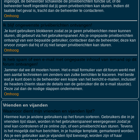
ingelogd, de beheerder schakelde de privéberichten functie uit, of de
beheerder heeft ingesteld dat jij geen privéberichten kan sturen. Indien dit
laatste het geval is, tracht dan de beheerder te contacteren.
Omhoog
Ik blijf ongewenste privéberichten ontvangen!
Je kunt gebruikers blokkeren zodat ze je geen privéberichten meer kunnen
sturen, dit gebeurt via het gebruikerspaneel. Als je ongepaste privéberichten
ontvangt van een bepaalde gebruiker, contacteer dan de beheerder, deze kan
ervoor zorgen dat hij of zij niet langer privéberichten kan sturen.
Omhoog
Ik heb spam of een e-mail met ongepaste inhoud van iemand op dit
forum ontvangen!
Jammer dat we dit moeten horen. Het e-mail formulier van dit forum werkt met
een aantal technieken om zenders van zulke berichten te traceren. Het beste
wat je kunt doen is de beheerder een kopie van het bericht e-mailen, inclusief
de headers (hierin staan de details van de gebruiker die de e-mail stuurde).
Deze zal dan de nodige stappen ondernemen.
Omhoog
Vrienden en vijanden
Waarvoor dient mijn vrienden en vijanden lijst?
Hiermee kun je andere gebruikers op het forum sorteren. Gebruikers die in je
vrienden lijst staan, worden in het gebruikerspaneel weergegeven zodat je
snel kan controleren of ze online zijn, of een privébericht kan sturen. Tevens
is het mogelijk dat hun berichten, in je huidige template, gemarkeerd worden.
Als je een gebruiker aan je vijanden lijst toevoegt, worden zijn of haar