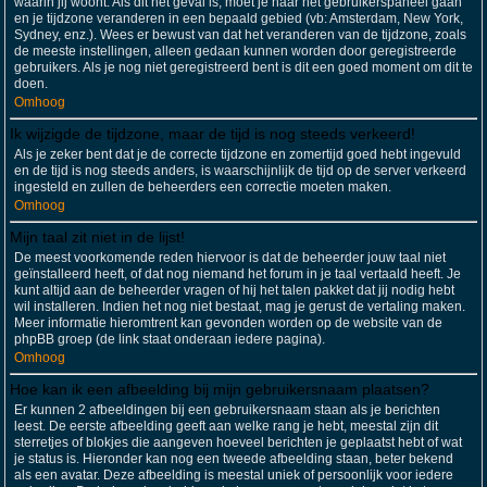
waarin jij woont. Als dit het geval is, moet je naar het gebruikerspaneel gaan
en je tijdzone veranderen in een bepaald gebied (vb: Amsterdam, New York,
Sydney, enz.). Wees er bewust van dat het veranderen van de tijdzone, zoals
de meeste instellingen, alleen gedaan kunnen worden door geregistreerde
gebruikers. Als je nog niet geregistreerd bent is dit een goed moment om dit te
doen.
Omhoog
Ik wijzigde de tijdzone, maar de tijd is nog steeds verkeerd!
Als je zeker bent dat je de correcte tijdzone en zomertijd goed hebt ingevuld
en de tijd is nog steeds anders, is waarschijnlijk de tijd op de server verkeerd
ingesteld en zullen de beheerders een correctie moeten maken.
Omhoog
Mijn taal zit niet in de lijst!
De meest voorkomende reden hiervoor is dat de beheerder jouw taal niet
geïnstalleerd heeft, of dat nog niemand het forum in je taal vertaald heeft. Je
kunt altijd aan de beheerder vragen of hij het talen pakket dat jij nodig hebt
wil installeren. Indien het nog niet bestaat, mag je gerust de vertaling maken.
Meer informatie hieromtrent kan gevonden worden op de website van de
phpBB groep (de link staat onderaan iedere pagina).
Omhoog
Hoe kan ik een afbeelding bij mijn gebruikersnaam plaatsen?
Er kunnen 2 afbeeldingen bij een gebruikersnaam staan als je berichten
leest. De eerste afbeelding geeft aan welke rang je hebt, meestal zijn dit
sterretjes of blokjes die aangeven hoeveel berichten je geplaatst hebt of wat
je status is. Hieronder kan nog een tweede afbeelding staan, beter bekend
als een avatar. Deze afbeelding is meestal uniek of persoonlijk voor iedere