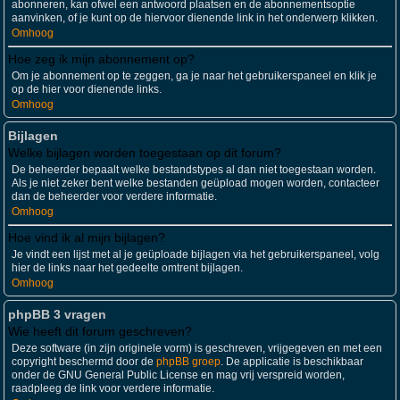
abonneren, kan ofwel een antwoord plaatsen en de abonnementsoptie
aanvinken, of je kunt op de hiervoor dienende link in het onderwerp klikken.
Omhoog
Hoe zeg ik mijn abonnement op?
Om je abonnement op te zeggen, ga je naar het gebruikerspaneel en klik je
op de hier voor dienende links.
Omhoog
Bijlagen
Welke bijlagen worden toegestaan op dit forum?
De beheerder bepaalt welke bestandstypes al dan niet toegestaan worden.
Als je niet zeker bent welke bestanden geüpload mogen worden, contacteer
dan de beheerder voor verdere informatie.
Omhoog
Hoe vind ik al mijn bijlagen?
Je vindt een lijst met al je geüploade bijlagen via het gebruikerspaneel, volg
hier de links naar het gedeelte omtrent bijlagen.
Omhoog
phpBB 3 vragen
Wie heeft dit forum geschreven?
Deze software (in zijn originele vorm) is geschreven, vrijgegeven en met een
copyright beschermd door de
phpBB groep
. De applicatie is beschikbaar
onder de GNU General Public License en mag vrij verspreid worden,
raadpleeg de link voor verdere informatie.