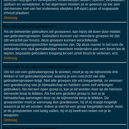
berichten wijzigen en verwijderen; onderwerpen sluiten, openen, verplaatsen,
splitsen en verwijderen. In het algemeen moeten ze er gewoon op toe zien
dat mensen niet van het onderwerp afwijken (
off-topic
) gaan of ongepaste
inhoud plaatsen.
Omhoog
Wat zijn gebruikersgroepen?
Als de beheerder gebruikers wil groeperen, kan hij/zij dit doen door middel
van gebruikersgroepen. Gebruikers kunnen van meerdere groepen lid zijn
(dit verschilt per forum), deze groepen kunnen verschillende
permissies/toegangsrechten toegewezen zijn. Op deze manier is het voor de
beheerder een stuk gemakkelijker meerdere moderators aan een forum toe te
wijzen, bepaalde gebruikers toegang tot een privé forum te verlenen, enz.
Omhoog
Hoe word ik lid van een gebruikersgroep?
Om lid van een gebruikersgroep te worden, moet je op de bijhorende link
klikken in het gebruikerspaneel, waarna je een overzicht van alle
gebruikersgroepen krijgt. Niet alle groepen zijn vrij toegankelijk, ze vereisen
een goedkeuring van je lidmaatschap en hebben soms zelf verborgen
gebruikers. Als het een open groep is, kun je lid worden door op de hiervoor
dienende knop te klikken. Als het een gesloten groep is, kun je je
lidmaatschap aanvragen door op de bijhorende knop te klikken. De
groepsleider moet je aanvraag dan goedkeuren, hij of zij vraagt mogelijk
waarom je lid wil worden. Indien je niet tot een groep toegelaten wordt, moet
je de groepsleider niet lastig vallen, hij of zij heeft een reden om je te
weigeren.
Omhoog
Hoe word ik een groepsleider?