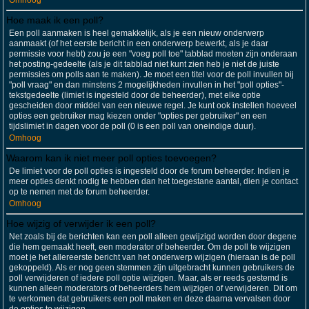
Omhoog
Hoe maak ik een poll?
Een poll aanmaken is heel gemakkelijk, als je een nieuw onderwerp
aanmaakt (of het eerste bericht in een onderwerp bewerkt, als je daar
permissie voor hebt) zou je een "voeg poll toe" tabblad moeten zijn onderaan
het posting-gedeelte (als je dit tabblad niet kunt zien heb je niet de juiste
permissies om polls aan te maken). Je moet een titel voor de poll invullen bij
"poll vraag" en dan minstens 2 mogelijkheden invullen in het "poll opties"-
tekstgedeelte (limiet is ingesteld door de beheerder), met elke optie
gescheiden door middel van een nieuwe regel. Je kunt ook instellen hoeveel
opties een gebruiker mag kiezen onder "opties per gebruiker" en een
tijdslimiet in dagen voor de poll (0 is een poll van oneindige duur).
Omhoog
Waarom kan ik niet meer poll opties toevoegen?
De limiet voor de poll opties is ingesteld door de forum beheerder. Indien je
meer opties denkt nodig te hebben dan het toegestane aantal, dien je contact
op te nemen met de forum beheerder.
Omhoog
Hoe wijzig of verwijder ik een poll?
Net zoals bij de berichten kan een poll alleen gewijzigd worden door degene
die hem gemaakt heeft, een moderator of beheerder. Om de poll te wijzigen
moet je het allereerste bericht van het onderwerp wijzigen (hieraan is de poll
gekoppeld). Als er nog geen stemmen zijn uitgebracht kunnen gebruikers de
poll verwijderen of iedere poll optie wijzigen. Maar, als er reeds gestemd is
kunnen alleen moderators of beheerders hem wijzigen of verwijderen. Dit om
te verkomen dat gebruikers een poll maken en deze daarna vervalsen door