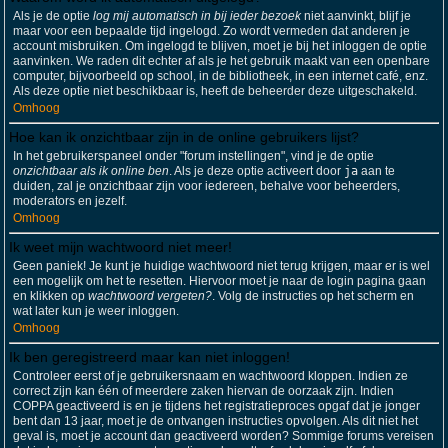
Als je de optie
log mij automatisch in bij ieder bezoek
niet aanvinkt, blijf je
maar voor een bepaalde tijd ingelogd. Zo wordt vermeden dat anderen je
account misbruiken. Om ingelogd te blijven, moet je bij het inloggen de optie
aanvinken. We raden dit echter af als je het gebruik maakt van een openbare
computer, bijvoorbeeld op school, in de bibliotheek, in een internet café, enz.
Als deze optie niet beschikbaar is, heeft de beheerder deze uitgeschakeld.
Omhoog
Hoe kan ik onzichtbaar zijn in de online gebruikers lijst?
In het gebruikerspaneel onder "forum instellingen", vind je de optie
onzichtbaar als ik online ben
. Als je deze optie activeert door
ja
aan te
duiden, zal je onzichtbaar zijn voor iedereen, behalve voor beheerders,
moderators en jezelf.
Omhoog
Ik weet mijn wachtwoord niet meer!
Geen paniek! Je kunt je huidige wachtwoord niet terug krijgen, maar er is wel
een mogelijk om het te resetten. Hiervoor moet je naar de login pagina gaan
en klikken op
wachtwoord vergeten?
. Volg de instructies op het scherm en
wat later kun je weer inloggen.
Omhoog
Ik ben geregistreerd maar kan niet inloggen!
Controleer eerst of je gebruikersnaam en wachtwoord kloppen. Indien ze
correct zijn kan één of meerdere zaken hiervan de oorzaak zijn. Indien
COPPA geactiveerd is en je tijdens het registratieproces opgaf dat je jonger
bent dan 13 jaar, moet je de ontvangen instructies opvolgen. Als dit niet het
geval is, moet je account dan geactiveerd worden? Sommige forums vereisen