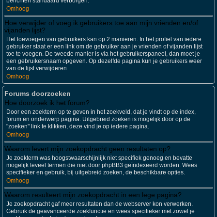
berichten standaard verborgen.
Omhoog
Hoe verwijder of voeg ik gebruikers toe aan mijn vrienden en/of
vijanden lijst?
Het toevoegen van gebruikers kan op 2 manieren. In het profiel van iedere
gebruiker staat er een link om de gebruiker aan je vrienden of vijanden lijst
toe te voegen. De tweede manier is via het gebruikerspaneel, dan moet je
een gebruikersnaam opgeven. Op dezelfde pagina kun je gebruikers weer
van de lijst verwijderen.
Omhoog
Forums doorzoeken
Hoe doorzoek ik het forum?
Door een zoekterm op te geven in het zoekveld, dat je vindt op de index,
forum en onderwerp pagina. Uitgebreid zoeken is mogelijk door op de
"zoeken" link te klikken, deze vind je op iedere pagina.
Omhoog
Waarom levert mijn zoekopdracht geen resultaten op?
Je zoekterm was hoogstwaarschijnlijk niet specifiek genoeg en bevatte
mogelijk teveel termen die niet door phpBB3 geïndexeerd worden. Wees
specifieker en gebruik, bij uitgebreid zoeken, de beschikbare opties.
Omhoog
Waarom resulteert mijn zoekopdracht in een lege pagina?
Je zoekopdracht gaf meer resultaten dan de webserver kon verwerken.
Gebruik de geavanceerde zoekfunctie en wees specifieker met zowel je