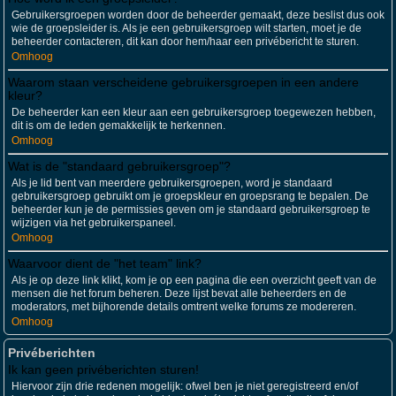
Gebruikersgroepen worden door de beheerder gemaakt, deze beslist dus ook
wie de groepsleider is. Als je een gebruikersgroep wilt starten, moet je de
beheerder contacteren, dit kan door hem/haar een privébericht te sturen.
Omhoog
Waarom staan verscheidene gebruikersgroepen in een andere
kleur?
De beheerder kan een kleur aan een gebruikersgroep toegewezen hebben,
dit is om de leden gemakkelijk te herkennen.
Omhoog
Wat is de "standaard gebruikersgroep"?
Als je lid bent van meerdere gebruikersgroepen, word je standaard
gebruikersgroep gebruikt om je groepskleur en groepsrang te bepalen. De
beheerder kun je de permissies geven om je standaard gebruikersgroep te
wijzigen via het gebruikerspaneel.
Omhoog
Waarvoor dient de "het team" link?
Als je op deze link klikt, kom je op een pagina die een overzicht geeft van de
mensen die het forum beheren. Deze lijst bevat alle beheerders en de
moderators, met bijhorende details omtrent welke forums ze modereren.
Omhoog
Privéberichten
Ik kan geen privéberichten sturen!
Hiervoor zijn drie redenen mogelijk: ofwel ben je niet geregistreerd en/of