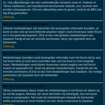
is). Ook afbeeldingen die een authentificatie vereisen zoals in: Hotmail of
Yahoo mailboxen, een wachtwoord beschermde website, enz. kunnen niet
worden weergegeven. Om een afbeelding weer te geven, moet je de BBCode
tag [img] gebruiken.
Omhoog
Wat zijn globale mededelingen?
Globale mededelingen zijn berichten die belangrijke informatie bevatten, je
komt ze dan ook op verschillende plaatsen tegen zoals bovenaan ieder forum
en in het gebruikerspaneel. Of je al dan niet globale mededelingen kan
plaatsen hangt af van de vereiste permissies, deze zijn ingesteld door de
beheerder.
Omhoog
Wat zijn mededelingen?
Mededelingen bevatten vaak belangrijke informatie over het forum dat je aan
het lezen bent, je kunt deze berichten dan ook het best zo snel mogelijk
lezen. Mededelingen verschijnen bovenaan iedere pagina van het forum
waarin ze geplaatst zijn. Zoals bij globale mededelingen, hangt het van de
vereiste permissies af of je al dan niet mededelingen kan plaatsen. De nodige
permissies zijn bepaald door de beheerder.
Omhoog
Wat zijn sticky onderwerpen?
Sticky onderwerpen staan onder de mededelingen in het forum en alleen op
de eerste pagina. Meestal zijn deze berichten vrij belangrijk, dus het lezen
ervan is aangeraden. Net zoals bij mededelingen bepaalt de beheerder
welke permissies je moet hebben om een sticky onderwerp te plaatsen.