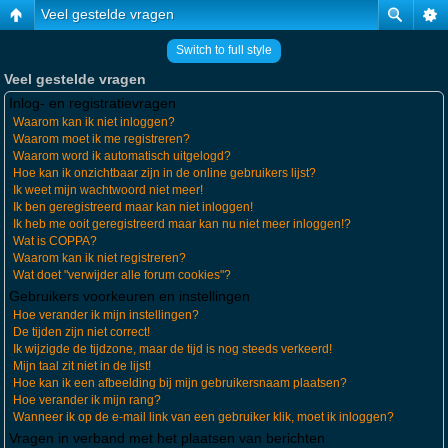
Veel gestelde vragen
Switch to full style
Veel gestelde vragen
Inlog- en registratievragen
Waarom kan ik niet inloggen?
Waarom moet ik me registreren?
Waarom word ik automatisch uitgelogd?
Hoe kan ik onzichtbaar zijn in de online gebruikers lijst?
Ik weet mijn wachtwoord niet meer!
Ik ben geregistreerd maar kan niet inloggen!
Ik heb me ooit geregistreerd maar kan nu niet meer inloggen!?
Wat is COPPA?
Waarom kan ik niet registreren?
Wat doet "verwijder alle forum cookies"?
Gebruikers voorkeuren en instellingen
Hoe verander ik mijn instellingen?
De tijden zijn niet correct!
Ik wijzigde de tijdzone, maar de tijd is nog steeds verkeerd!
Mijn taal zit niet in de lijst!
Hoe kan ik een afbeelding bij mijn gebruikersnaam plaatsen?
Hoe verander ik mijn rang?
Wanneer ik op de e-mail link van een gebruiker klik, moet ik inloggen?
Vragen in verband met het plaatsen van berichten