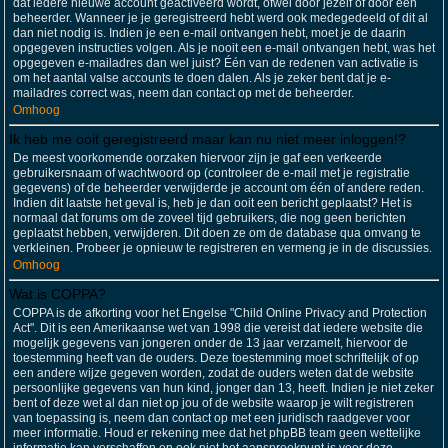
dat iedere nieuwe account geactiveerd wordt, ofwel door jezelf of door een
beheerder. Wanneer je je geregistreerd hebt werd ook medegedeeld of dit al
dan niet nodig is. Indien je een e-mail ontvangen hebt, moet je de daarin
opgegeven instructies volgen. Als je nooit een e-mail ontvangen hebt, was het
opgegeven e-mailadres dan wel juist? Één van de redenen van activatie is
om het aantal valse accounts te doen dalen. Als je zeker bent dat je e-
mailadres correct was, neem dan contact op met de beheerder.
Omhoog
Ik heb me ooit geregistreerd maar kan nu niet meer inloggen!?
De meest voorkomende oorzaken hiervoor zijn je gaf een verkeerde
gebruikersnaam of wachtwoord op (controleer de e-mail met je registratie
gegevens) of de beheerder verwijderde je account om één of andere reden.
Indien dit laatste het geval is, heb je dan ooit een bericht geplaatst? Het is
normaal dat forums om de zoveel tijd gebruikers, die nog geen berichten
geplaatst hebben, verwijderen. Dit doen ze om de database qua omvang te
verkleinen. Probeer je opnieuw te registreren en vermeng je in de discussies.
Omhoog
Wat is COPPA?
COPPA is de afkorting voor het Engelse "Child Online Privacy and Protection
Act". Dit is een Amerikaanse wet van 1998 die vereist dat iedere website die
mogelijk gegevens van jongeren onder de 13 jaar verzamelt, hiervoor de
toestemming heeft van de ouders. Deze toestemming moet schriftelijk of op
een andere wijze gegeven worden, zodat de ouders weten dat de website
persoonlijke gegevens van hun kind, jonger dan 13, heeft. Indien je niet zeker
bent of deze wet al dan niet op jou of de website waarop je wilt registreren
van toepassing is, neem dan contact op met een juridisch raadgever voor
meer informatie. Houd er rekening mee dat het phpBB team geen wettelijke