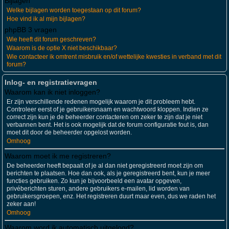
Bijlagen
Welke bijlagen worden toegestaan op dit forum?
Hoe vind ik al mijn bijlagen?
phpBB 3 vragen
Wie heeft dit forum geschreven?
Waarom is de optie X niet beschikbaar?
Wie contacteer ik omtrent misbruik en/of wettelijke kwesties in verband met dit
forum?
Inlog- en registratievragen
Waarom kan ik niet inloggen?
Er zijn verschillende redenen mogelijk waarom je dit probleem hebt.
Controleer eerst of je gebruikersnaam en wachtwoord kloppen. Indien ze
correct zijn kun je de beheerder contacteren om zeker te zijn dat je niet
verbannen bent. Het is ook mogelijk dat de forum configuratie fout is, dan
moet dit door de beheerder opgelost worden.
Omhoog
Waarom moet ik me registreren?
De beheerder heeft bepaalt of je al dan niet geregistreerd moet zijn om
berichten te plaatsen. Hoe dan ook, als je geregistreerd bent, kun je meer
functies gebruiken. Zo kun je bijvoorbeeld een avatar opgeven,
privéberichten sturen, andere gebruikers e-mailen, lid worden van
gebruikersgroepen, enz. Het registreren duurt maar even, dus we raden het
zeker aan!
Omhoog
Waarom word ik automatisch uitgelogd?