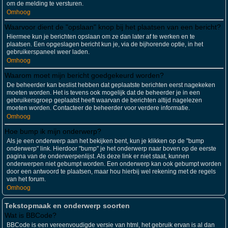
om de melding te versturen.
Omhoog
Waarvoor dient de "opslaan" knop bij het plaatsen van een bericht?
Hiermee kun je berichten opslaan om ze dan later af te werken en te
plaatsen. Een opgeslagen bericht kun je, via de bijhorende optie, in het
gebruikerspaneel weer laden.
Omhoog
Waarom moet mijn bericht goedgekeurd worden?
De beheerder kan beslist hebben dat geplaatste berichten eerst nagekeken
moeten worden. Het is tevens ook mogelijk dat de beheerder je in een
gebruikersgroep geplaatst heeft waarvan de berichten altijd nagelezen
moeten worden. Contacteer de beheerder voor verdere informatie.
Omhoog
Hoe bump ik mijn onderwerp?
Als je een onderwerp aan het bekijken bent, kun je klikken op de "bump
onderwerp" link. Hierdoor "bump" je het onderwerp naar boven op de eerste
pagina van de onderwerpenlijst. Als deze link er niet staat, kunnen
onderwerpen niet gebumpt worden. Een onderwerp kan ook gebumpt worden
door een antwoord te plaatsen, maar hou hierbij wel rekening met de regels
van het forum.
Omhoog
Tekstopmaak en onderwerp soorten
Wat is BBCode?
BBCode is een vereenvoudigde versie van html, het gebruik ervan is al dan