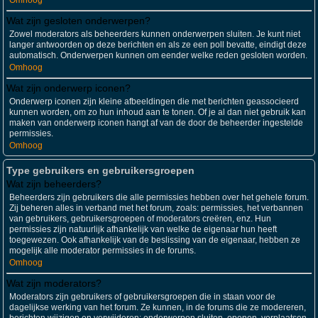
Omhoog
Wat zijn gesloten onderwerpen?
Zowel moderators als beheerders kunnen onderwerpen sluiten. Je kunt niet
langer antwoorden op deze berichten en als ze een poll bevatte, eindigt deze
automatisch. Onderwerpen kunnen om eender welke reden gesloten worden.
Omhoog
Wat zijn onderwerp iconen?
Onderwerp iconen zijn kleine afbeeldingen die met berichten geassocieerd
kunnen worden, om zo hun inhoud aan te tonen. Of je al dan niet gebruik kan
maken van onderwerp iconen hangt af van de door de beheerder ingestelde
permissies.
Omhoog
Type gebruikers en gebruikersgroepen
Wat zijn beheerders?
Beheerders zijn gebruikers die alle permissies hebben over het gehele forum.
Zij beheren alles in verband met het forum, zoals: permissies, het verbannen
van gebruikers, gebruikersgroepen of moderators creëren, enz. Hun
permissies zijn natuurlijk afhankelijk van welke de eigenaar hun heeft
toegewezen. Ook afhankelijk van de beslissing van de eigenaar, hebben ze
mogelijk alle moderator permissies in de forums.
Omhoog
Wat zijn moderators?
Moderators zijn gebruikers of gebruikersgroepen die in staan voor de
dagelijkse werking van het forum. Ze kunnen, in de forums die ze modereren,