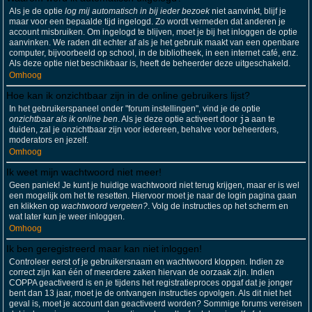
Als je de optie
log mij automatisch in bij ieder bezoek
niet aanvinkt, blijf je
maar voor een bepaalde tijd ingelogd. Zo wordt vermeden dat anderen je
account misbruiken. Om ingelogd te blijven, moet je bij het inloggen de optie
aanvinken. We raden dit echter af als je het gebruik maakt van een openbare
computer, bijvoorbeeld op school, in de bibliotheek, in een internet café, enz.
Als deze optie niet beschikbaar is, heeft de beheerder deze uitgeschakeld.
Omhoog
Hoe kan ik onzichtbaar zijn in de online gebruikers lijst?
In het gebruikerspaneel onder "forum instellingen", vind je de optie
onzichtbaar als ik online ben
. Als je deze optie activeert door
ja
aan te
duiden, zal je onzichtbaar zijn voor iedereen, behalve voor beheerders,
moderators en jezelf.
Omhoog
Ik weet mijn wachtwoord niet meer!
Geen paniek! Je kunt je huidige wachtwoord niet terug krijgen, maar er is wel
een mogelijk om het te resetten. Hiervoor moet je naar de login pagina gaan
en klikken op
wachtwoord vergeten?
. Volg de instructies op het scherm en
wat later kun je weer inloggen.
Omhoog
Ik ben geregistreerd maar kan niet inloggen!
Controleer eerst of je gebruikersnaam en wachtwoord kloppen. Indien ze
correct zijn kan één of meerdere zaken hiervan de oorzaak zijn. Indien
COPPA geactiveerd is en je tijdens het registratieproces opgaf dat je jonger
bent dan 13 jaar, moet je de ontvangen instructies opvolgen. Als dit niet het
geval is, moet je account dan geactiveerd worden? Sommige forums vereisen