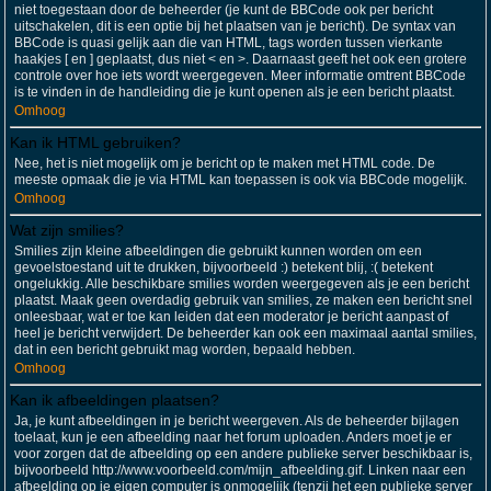
niet toegestaan door de beheerder (je kunt de BBCode ook per bericht
uitschakelen, dit is een optie bij het plaatsen van je bericht). De syntax van
BBCode is quasi gelijk aan die van HTML, tags worden tussen vierkante
haakjes [ en ] geplaatst, dus niet < en >. Daarnaast geeft het ook een grotere
controle over hoe iets wordt weergegeven. Meer informatie omtrent BBCode
is te vinden in de handleiding die je kunt openen als je een bericht plaatst.
Omhoog
Kan ik HTML gebruiken?
Nee, het is niet mogelijk om je bericht op te maken met HTML code. De
meeste opmaak die je via HTML kan toepassen is ook via BBCode mogelijk.
Omhoog
Wat zijn smilies?
Smilies zijn kleine afbeeldingen die gebruikt kunnen worden om een
gevoelstoestand uit te drukken, bijvoorbeeld :) betekent blij, :( betekent
ongelukkig. Alle beschikbare smilies worden weergegeven als je een bericht
plaatst. Maak geen overdadig gebruik van smilies, ze maken een bericht snel
onleesbaar, wat er toe kan leiden dat een moderator je bericht aanpast of
heel je bericht verwijdert. De beheerder kan ook een maximaal aantal smilies,
dat in een bericht gebruikt mag worden, bepaald hebben.
Omhoog
Kan ik afbeeldingen plaatsen?
Ja, je kunt afbeeldingen in je bericht weergeven. Als de beheerder bijlagen
toelaat, kun je een afbeelding naar het forum uploaden. Anders moet je er
voor zorgen dat de afbeelding op een andere publieke server beschikbaar is,
bijvoorbeeld http://www.voorbeeld.com/mijn_afbeelding.gif. Linken naar een
afbeelding op je eigen computer is onmogelijk (tenzij het een publieke server