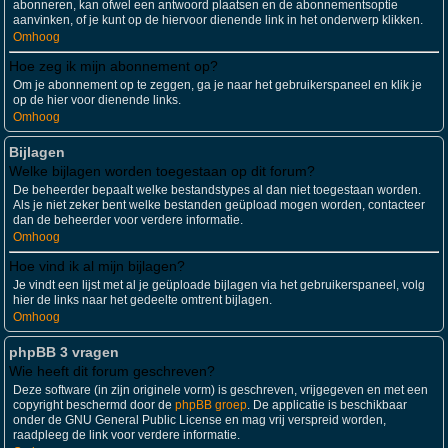
abonneren, kan ofwel een antwoord plaatsen en de abonnementsoptie
aanvinken, of je kunt op de hiervoor dienende link in het onderwerp klikken.
Omhoog
Hoe zeg ik mijn abonnement op?
Om je abonnement op te zeggen, ga je naar het gebruikerspaneel en klik je
op de hier voor dienende links.
Omhoog
Bijlagen
Welke bijlagen worden toegestaan op dit forum?
De beheerder bepaalt welke bestandstypes al dan niet toegestaan worden.
Als je niet zeker bent welke bestanden geüpload mogen worden, contacteer
dan de beheerder voor verdere informatie.
Omhoog
Hoe vind ik al mijn bijlagen?
Je vindt een lijst met al je geüploade bijlagen via het gebruikerspaneel, volg
hier de links naar het gedeelte omtrent bijlagen.
Omhoog
phpBB 3 vragen
Wie heeft dit forum geschreven?
Deze software (in zijn originele vorm) is geschreven, vrijgegeven en met een
copyright beschermd door de
phpBB groep
. De applicatie is beschikbaar
onder de GNU General Public License en mag vrij verspreid worden,
raadpleeg de link voor verdere informatie.