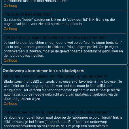
zoektermen als de te doorzoeken forums.
Omhoog
Hoe zoek ik een gebruiker?
Ga naar de "leden" pagina en klik op de "zoek een lid" link. Eens op die
pagina, vul je de voor zichzelf sprekende opties in.
Omhoog
Hoe kan ik mijn eigen berichten en onderwerpen vinden?
Je kunt je eigen berichten vinden door ofwel op de "toon je eigen berichten"
link in het gebruikerspaneel te klikken, of via je eigen profiel. Om je eigen
onderwerpen te zoeken, moet je de geavanceerde zoekfunctie gebruiken en
de nodige opties invullen.
Omhoog
Onderwerp abonnementen en bladwijzers
Wat is het verschil tussen een bladwijzer en abonnement?
Bladwijzers in phpBB3 zijn zoals bladwijzers (of favorieten) in je browser. Je
wordt niet op de hoogte gebracht van updates, maar je kunt altijd snel
terugkeren. Het verschil met abonnementen ligt hem in het feit dat je hierbij
automatisch op de hoogte gebracht word van updates, dit gebeurd via de
door jou gekozen wijze.
Omhoog
Hoe abonneer ik me op specifieke forums of onderwerpen?
Je abonneren op en forum gaat door op de "abonneer je op dit forum" link te
klikken zodra je het forum geopend hebt. Een forum en onderwerp
abonnement werken op dezelfde wijze. Om je op een onderwerp te