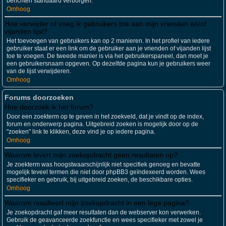
berichten standaard verborgen.
Omhoog
Hoe verwijder of voeg ik gebruikers toe aan mijn vrienden en/of
vijanden lijst?
Het toevoegen van gebruikers kan op 2 manieren. In het profiel van iedere
gebruiker staat er een link om de gebruiker aan je vrienden of vijanden lijst
toe te voegen. De tweede manier is via het gebruikerspaneel, dan moet je
een gebruikersnaam opgeven. Op dezelfde pagina kun je gebruikers weer
van de lijst verwijderen.
Omhoog
Forums doorzoeken
Hoe doorzoek ik het forum?
Door een zoekterm op te geven in het zoekveld, dat je vindt op de index,
forum en onderwerp pagina. Uitgebreid zoeken is mogelijk door op de
"zoeken" link te klikken, deze vind je op iedere pagina.
Omhoog
Waarom levert mijn zoekopdracht geen resultaten op?
Je zoekterm was hoogstwaarschijnlijk niet specifiek genoeg en bevatte
mogelijk teveel termen die niet door phpBB3 geïndexeerd worden. Wees
specifieker en gebruik, bij uitgebreid zoeken, de beschikbare opties.
Omhoog
Waarom resulteert mijn zoekopdracht in een lege pagina?
Je zoekopdracht gaf meer resultaten dan de webserver kon verwerken.
Gebruik de geavanceerde zoekfunctie en wees specifieker met zowel je