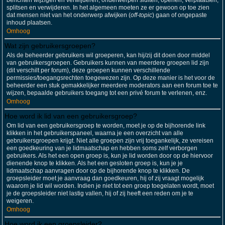
berichten wijzigen en verwijderen; onderwerpen sluiten, openen, verplaatsen,
splitsen en verwijderen. In het algemeen moeten ze er gewoon op toe zien
dat mensen niet van het onderwerp afwijken (
off-topic
) gaan of ongepaste
inhoud plaatsen.
Omhoog
Wat zijn gebruikersgroepen?
Als de beheerder gebruikers wil groeperen, kan hij/zij dit doen door middel
van gebruikersgroepen. Gebruikers kunnen van meerdere groepen lid zijn
(dit verschilt per forum), deze groepen kunnen verschillende
permissies/toegangsrechten toegewezen zijn. Op deze manier is het voor de
beheerder een stuk gemakkelijker meerdere moderators aan een forum toe te
wijzen, bepaalde gebruikers toegang tot een privé forum te verlenen, enz.
Omhoog
Hoe word ik lid van een gebruikersgroep?
Om lid van een gebruikersgroep te worden, moet je op de bijhorende link
klikken in het gebruikerspaneel, waarna je een overzicht van alle
gebruikersgroepen krijgt. Niet alle groepen zijn vrij toegankelijk, ze vereisen
een goedkeuring van je lidmaatschap en hebben soms zelf verborgen
gebruikers. Als het een open groep is, kun je lid worden door op de hiervoor
dienende knop te klikken. Als het een gesloten groep is, kun je je
lidmaatschap aanvragen door op de bijhorende knop te klikken. De
groepsleider moet je aanvraag dan goedkeuren, hij of zij vraagt mogelijk
waarom je lid wil worden. Indien je niet tot een groep toegelaten wordt, moet
je de groepsleider niet lastig vallen, hij of zij heeft een reden om je te
weigeren.
Omhoog
Hoe word ik een groepsleider?