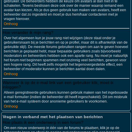
gebruiker. De beheerders hebben de keuze om avatars al dan niet in te
schakelen. Tevens beslissen deze ook over de manier waarop iemand een
avatar kan kiezen. Als je dus geen gebruik kan maken van avatars, heeft een
beheerder dat zo ingesteld en moet je dus hem/haar contacteren met je
vragen hierover.
Omhoog
Hoe verander ik mijn rang?
Over het algemeen kun je jouw rang niet wijzigen (deze staat onder je
gebruikersnaam bij je berichten en op je profiel, maar dit is afhankelijk van de
gebruikte stijl). De meeste forums gebruiken rangen om aan te geven hoeveel
berichten je geplaatst hebt, maar bepaalde gebruikers zoals bijvoorbeeld
moderators en beheerders hebben ook een aparte rang. Nu moet je natuurlijk
het forum niet beginnen spammen met onzinnig veel berichten, gewoon voor
een hogere rang. Dit heeft zelfs mogelijk het tegenovergestelde effect, een
beheerder of moderator kunnen je berichten aantal doen dalen.
Omhoog
Wanneer ik op de e-mail link van een gebruiker klik, moet ik
inloggen?
Alleen geregistreerde gebruikers kunnen gebruik maken van het ingebouwde
e-mail formulier (indien de beheerder dit heeft ingeschakeld). Dit om misbruik
van het e-mail systeem door anonieme gebruikers te voorkomen.
Omhoog
Vragen in verband met het plaatsen van berichten
Hoe plaats ik een onderwerp in een forum?
Om een nieuw onderwerp in één van de forums te plaatsen, klik je op de