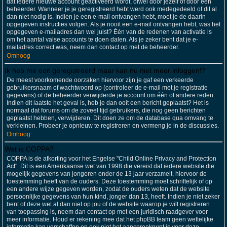
dat iedere nieuwe account geactiveerd wordt, ofwel door jezelf of door een
beheerder. Wanneer je je geregistreerd hebt werd ook medegedeeld of dit al
dan niet nodig is. Indien je een e-mail ontvangen hebt, moet je de daarin
opgegeven instructies volgen. Als je nooit een e-mail ontvangen hebt, was het
opgegeven e-mailadres dan wel juist? Één van de redenen van activatie is
om het aantal valse accounts te doen dalen. Als je zeker bent dat je e-
mailadres correct was, neem dan contact op met de beheerder.
Omhoog
Ik heb me ooit geregistreerd maar kan nu niet meer inloggen!?
De meest voorkomende oorzaken hiervoor zijn je gaf een verkeerde
gebruikersnaam of wachtwoord op (controleer de e-mail met je registratie
gegevens) of de beheerder verwijderde je account om één of andere reden.
Indien dit laatste het geval is, heb je dan ooit een bericht geplaatst? Het is
normaal dat forums om de zoveel tijd gebruikers, die nog geen berichten
geplaatst hebben, verwijderen. Dit doen ze om de database qua omvang te
verkleinen. Probeer je opnieuw te registreren en vermeng je in de discussies.
Omhoog
Wat is COPPA?
COPPA is de afkorting voor het Engelse "Child Online Privacy and Protection
Act". Dit is een Amerikaanse wet van 1998 die vereist dat iedere website die
mogelijk gegevens van jongeren onder de 13 jaar verzamelt, hiervoor de
toestemming heeft van de ouders. Deze toestemming moet schriftelijk of op
een andere wijze gegeven worden, zodat de ouders weten dat de website
persoonlijke gegevens van hun kind, jonger dan 13, heeft. Indien je niet zeker
bent of deze wet al dan niet op jou of de website waarop je wilt registreren
van toepassing is, neem dan contact op met een juridisch raadgever voor
meer informatie. Houd er rekening mee dat het phpBB team geen wettelijke