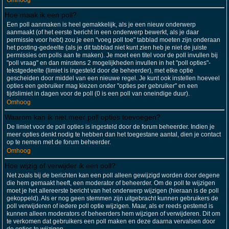
Omhoog
Hoe maak ik een poll?
Een poll aanmaken is heel gemakkelijk, als je een nieuw onderwerp
aanmaakt (of het eerste bericht in een onderwerp bewerkt, als je daar
permissie voor hebt) zou je een "voeg poll toe" tabblad moeten zijn onderaan
het posting-gedeelte (als je dit tabblad niet kunt zien heb je niet de juiste
permissies om polls aan te maken). Je moet een titel voor de poll invullen bij
"poll vraag" en dan minstens 2 mogelijkheden invullen in het "poll opties"-
tekstgedeelte (limiet is ingesteld door de beheerder), met elke optie
gescheiden door middel van een nieuwe regel. Je kunt ook instellen hoeveel
opties een gebruiker mag kiezen onder "opties per gebruiker" en een
tijdslimiet in dagen voor de poll (0 is een poll van oneindige duur).
Omhoog
Waarom kan ik niet meer poll opties toevoegen?
De limiet voor de poll opties is ingesteld door de forum beheerder. Indien je
meer opties denkt nodig te hebben dan het toegestane aantal, dien je contact
op te nemen met de forum beheerder.
Omhoog
Hoe wijzig of verwijder ik een poll?
Net zoals bij de berichten kan een poll alleen gewijzigd worden door degene
die hem gemaakt heeft, een moderator of beheerder. Om de poll te wijzigen
moet je het allereerste bericht van het onderwerp wijzigen (hieraan is de poll
gekoppeld). Als er nog geen stemmen zijn uitgebracht kunnen gebruikers de
poll verwijderen of iedere poll optie wijzigen. Maar, als er reeds gestemd is
kunnen alleen moderators of beheerders hem wijzigen of verwijderen. Dit om
te verkomen dat gebruikers een poll maken en deze daarna vervalsen door