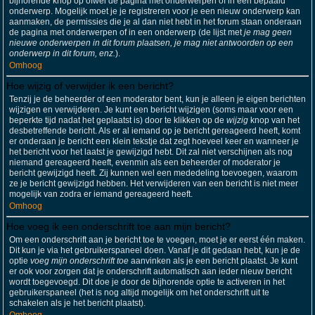
bijhorende knop op ofwel de pagina met onderwerpen of in een bepaald
onderwerp. Mogelijk moet je je registreren voor je een nieuw onderwerp kan
aanmaken, de permissies die je al dan niet hebt in het forum staan onderaan
de pagina met onderwerpen of in een onderwerp (de lijst met
je mag geen
nieuwe onderwerpen in dit forum plaatsen, je mag niet antwoorden op een
onderwerp in dit forum, enz.
).
Omhoog
Hoe wijzig of verwijder ik een bericht?
Tenzij je de beheerder of een moderator bent, kun je alleen je eigen berichten
wijzigen en verwijderen. Je kunt een bericht wijzigen (soms maar voor een
beperkte tijd nadat het geplaatst is) door te klikken op de
wijzig
knop van het
desbetreffende bericht. Als er al iemand op je bericht gereageerd heeft, komt
er onderaan je bericht een klein tekstje dat zegt hoeveel keer en wanneer je
het bericht voor het laatst je gewijzigd hebt. Dit zal niet verschijnen als nog
niemand gereageerd heeft, evenmin als een beheerder of moderator je
bericht gewijzigd heeft. Zij kunnen wel een mededeling toevoegen, waarom
ze je bericht gewijzigd hebben. Het verwijderen van een bericht is niet meer
mogelijk van zodra er iemand gereageerd heeft.
Omhoog
Hoe voeg ik een onderschrift toe aan mijn bericht?
Om een onderschrift aan je bericht toe te voegen, moet je er eerst één maken.
Dit kun je via het gebruikerspaneel doen. Vanaf je dit gedaan hebt, kun je de
optie
voeg mijn onderschrift toe
aanvinken als je een bericht plaatst. Je kunt
er ook voor zorgen dat je onderschrift automatisch aan ieder nieuw bericht
wordt toegevoegd. Dit doe je door de bijhorende optie te activeren in het
gebruikerspaneel (het is nog altijd mogelijk om het onderschrift uit te
schakelen als je het bericht plaatst).