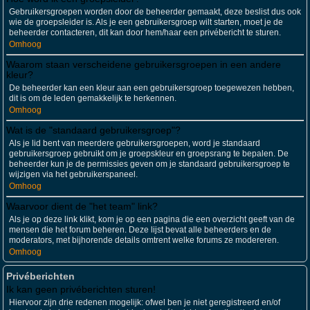
Gebruikersgroepen worden door de beheerder gemaakt, deze beslist dus ook
wie de groepsleider is. Als je een gebruikersgroep wilt starten, moet je de
beheerder contacteren, dit kan door hem/haar een privébericht te sturen.
Omhoog
Waarom staan verscheidene gebruikersgroepen in een andere
kleur?
De beheerder kan een kleur aan een gebruikersgroep toegewezen hebben,
dit is om de leden gemakkelijk te herkennen.
Omhoog
Wat is de "standaard gebruikersgroep"?
Als je lid bent van meerdere gebruikersgroepen, word je standaard
gebruikersgroep gebruikt om je groepskleur en groepsrang te bepalen. De
beheerder kun je de permissies geven om je standaard gebruikersgroep te
wijzigen via het gebruikerspaneel.
Omhoog
Waarvoor dient de "het team" link?
Als je op deze link klikt, kom je op een pagina die een overzicht geeft van de
mensen die het forum beheren. Deze lijst bevat alle beheerders en de
moderators, met bijhorende details omtrent welke forums ze modereren.
Omhoog
Privéberichten
Ik kan geen privéberichten sturen!
Hiervoor zijn drie redenen mogelijk: ofwel ben je niet geregistreerd en/of