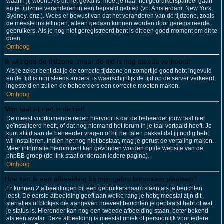
waarin jij woont. Als dit het geval is, moet je naar het gebruikerspaneel gaan
en je tijdzone veranderen in een bepaald gebied (vb: Amsterdam, New York,
Sydney, enz.). Wees er bewust van dat het veranderen van de tijdzone, zoals
de meeste instellingen, alleen gedaan kunnen worden door geregistreerde
gebruikers. Als je nog niet geregistreerd bent is dit een goed moment om dit te
doen.
Omhoog
Ik wijzigde de tijdzone, maar de tijd is nog steeds verkeerd!
Als je zeker bent dat je de correcte tijdzone en zomertijd goed hebt ingevuld
en de tijd is nog steeds anders, is waarschijnlijk de tijd op de server verkeerd
ingesteld en zullen de beheerders een correctie moeten maken.
Omhoog
Mijn taal zit niet in de lijst!
De meest voorkomende reden hiervoor is dat de beheerder jouw taal niet
geïnstalleerd heeft, of dat nog niemand het forum in je taal vertaald heeft. Je
kunt altijd aan de beheerder vragen of hij het talen pakket dat jij nodig hebt
wil installeren. Indien het nog niet bestaat, mag je gerust de vertaling maken.
Meer informatie hieromtrent kan gevonden worden op de website van de
phpBB groep (de link staat onderaan iedere pagina).
Omhoog
Hoe kan ik een afbeelding bij mijn gebruikersnaam plaatsen?
Er kunnen 2 afbeeldingen bij een gebruikersnaam staan als je berichten
leest. De eerste afbeelding geeft aan welke rang je hebt, meestal zijn dit
sterretjes of blokjes die aangeven hoeveel berichten je geplaatst hebt of wat
je status is. Hieronder kan nog een tweede afbeelding staan, beter bekend
als een avatar. Deze afbeelding is meestal uniek of persoonlijk voor iedere