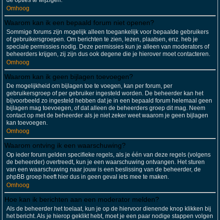
de opties te wijzigen.
Omhoog
Waarom kan ik een bepaald forum niet openen?
Sommige forums zijn mogelijk alleen toegankelijk voor bepaalde gebruikers
of gebruikersgroepen. Om berichten te zien, lezen, plaatsen, enz. heb je
speciale permissies nodig. Deze permissies kun je alleen van moderators of
beheerders krijgen, zij zijn dus ook degene die je hierover moet contacteren.
Omhoog
Waarom kan ik geen bijlagen toevoegen?
De mogelijkheid om bijlagen toe te voegen, kan per forum, per
gebruikersgroep of per gebruiker ingesteld worden. De beheerder kan het
bijvoorbeeld zo ingesteld hebben dat je in een bepaald forum helemaal geen
bijlagen mag toevoegen, of dat alleen de beheerders groep dit mag. Neem
contact op met de beheerder als je niet zeker weet waarom je geen bijlagen
kan toevoegen.
Omhoog
Waarom ontving ik een waarschuwing?
Op ieder forum gelden specifieke regels, als je één van deze regels (volgens
de beheerder) overtreedt, kun je een waarschuwing ontvangen. Het sturen
van een waarschuwing naar jouw is een beslissing van de beheerder, de
phpBB groep heeft hier dus in geen geval iets mee te maken.
Omhoog
Hoe kan ik berichten aan een moderator melden?
Als de beheerder het toelaat, kun je op de hiervoor dienende knop klikken bij
het bericht. Als je hierop geklikt hebt, moet je een paar nodige stappen volgen