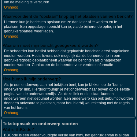
om de melding te versturen.
Omhoog
Waarvoor dient de "opslaan" knop bij het plaatsen van een bericht?
Hiermee kun je berichten opslaan om ze dan later af te werken en te
plaatsen. Een opgeslagen bericht kun je, via de bijhorende optie, in het
gebruikerspaneel weer laden.
Omhoog
Waarom moet mijn bericht goedgekeurd worden?
De beheerder kan beslist hebben dat geplaatste berichten eerst nagekeken
moeten worden. Het is tevens ook mogelijk dat de beheerder je in een
gebruikersgroep geplaatst heeft waarvan de berichten altijd nagelezen
moeten worden. Contacteer de beheerder voor verdere informatie.
Omhoog
Hoe bump ik mijn onderwerp?
Als je een onderwerp aan het bekijken bent, kun je klikken op de "bump
onderwerp" link. Hierdoor "bump" je het onderwerp naar boven op de eerste
pagina van de onderwerpenlijst. Als deze link er niet staat, kunnen
onderwerpen niet gebumpt worden. Een onderwerp kan ook gebumpt worden
door een antwoord te plaatsen, maar hou hierbij wel rekening met de regels
van het forum.
Omhoog
Tekstopmaak en onderwerp soorten
Wat is BBCode?
BBCode is een vereenvoudigde versie van html, het gebruik ervan is al dan