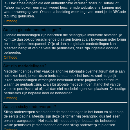
is). Ook afbeeldingen die een authentificatie vereisen zoals in: Hotmail of
Yahoo mailboxen, een wachtwoord beschermde website, enz. kunnen niet
worden weergegeven. Om een afbeelding weer te geven, moet je de BBCode
tag [img] gebruiken.
Omhoog
Wat zijn globale mededelingen?
Globale mededelingen zijn berichten die belangrijke informatie bevatten, je
komt ze dan ook op verschillende plaatsen tegen zoals bovenaan ieder forum
en in het gebruikerspaneel. Of je al dan niet globale mededelingen kan
plaatsen hangt af van de vereiste permissies, deze zijn ingesteld door de
beheerder.
Omhoog
Wat zijn mededelingen?
Mededelingen bevatten vaak belangrijke informatie over het forum dat je aan
het lezen bent, je kunt deze berichten dan ook het best zo snel mogelijk
lezen. Mededelingen verschijnen bovenaan iedere pagina van het forum
waarin ze geplaatst zijn. Zoals bij globale mededelingen, hangt het van de
vereiste permissies af of je al dan niet mededelingen kan plaatsen. De nodige
permissies zijn bepaald door de beheerder.
Omhoog
Wat zijn sticky onderwerpen?
Sticky onderwerpen staan onder de mededelingen in het forum en alleen op
de eerste pagina. Meestal zijn deze berichten vrij belangrijk, dus het lezen
ervan is aangeraden. Net zoals bij mededelingen bepaalt de beheerder
welke permissies je moet hebben om een sticky onderwerp te plaatsen.