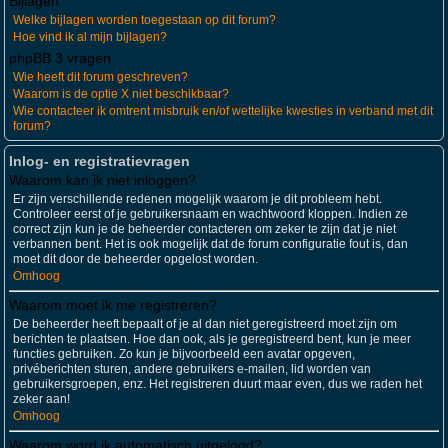
Bijlagen
Welke bijlagen worden toegestaan op dit forum?
Hoe vind ik al mijn bijlagen?
phpBB 3 vragen
Wie heeft dit forum geschreven?
Waarom is de optie X niet beschikbaar?
Wie contacteer ik omtrent misbruik en/of wettelijke kwesties in verband met dit
forum?
Inlog- en registratievragen
Waarom kan ik niet inloggen?
Er zijn verschillende redenen mogelijk waarom je dit probleem hebt.
Controleer eerst of je gebruikersnaam en wachtwoord kloppen. Indien ze
correct zijn kun je de beheerder contacteren om zeker te zijn dat je niet
verbannen bent. Het is ook mogelijk dat de forum configuratie fout is, dan
moet dit door de beheerder opgelost worden.
Omhoog
Waarom moet ik me registreren?
De beheerder heeft bepaalt of je al dan niet geregistreerd moet zijn om
berichten te plaatsen. Hoe dan ook, als je geregistreerd bent, kun je meer
functies gebruiken. Zo kun je bijvoorbeeld een avatar opgeven,
privéberichten sturen, andere gebruikers e-mailen, lid worden van
gebruikersgroepen, enz. Het registreren duurt maar even, dus we raden het
zeker aan!
Omhoog
Waarom word ik automatisch uitgelogd?