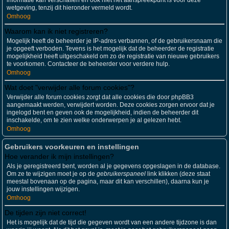
informatie kan verschaffen en ook niet het aanspreekpunt is voor deze
wetgeving, tenzij dit hieronder vermeld wordt.
Omhoog
Waarom kan ik niet registreren?
Mogelijk heeft de beheerder je IP-adres verbannen, of de gebruikersnaam die
je opgeeft verboden. Tevens is het mogelijk dat de beheerder de registratie
mogelijkheid heeft uitgeschakeld om zo de registratie van nieuwe gebruikers
te voorkomen. Contacteer de beheerder voor verdere hulp.
Omhoog
Wat doet "verwijder alle forum cookies"?
Verwijder alle forum cookies zorgt dat alle cookies die door phpBB3
aangemaakt werden, verwijdert worden. Deze cookies zorgen ervoor dat je
ingelogd bent en geven ook de mogelijkheid, indien de beheerder dit
inschakelde, om te zien welke onderwerpen je al gelezen hebt.
Omhoog
Gebruikers voorkeuren en instellingen
Hoe verander ik mijn instellingen?
Als je geregistreerd bent, worden al je gegevens opgeslagen in de database.
Om ze te wijzigen moet je op de
gebruikerspaneel
link klikken (deze staat
meestal bovenaan op de pagina, maar dit kan verschillen), daarna kun je
jouw instellingen wijzigen.
Omhoog
De tijden zijn niet correct!
Het is mogelijk dat de tijd die gegeven wordt van een andere tijdzone is dan