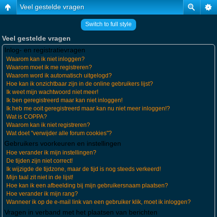
Veel gestelde vragen
Switch to full style
Veel gestelde vragen
Inlog- en registratievragen
Waarom kan ik niet inloggen?
Waarom moet ik me registreren?
Waarom word ik automatisch uitgelogd?
Hoe kan ik onzichtbaar zijn in de online gebruikers lijst?
Ik weet mijn wachtwoord niet meer!
Ik ben geregistreerd maar kan niet inloggen!
Ik heb me ooit geregistreerd maar kan nu niet meer inloggen!?
Wat is COPPA?
Waarom kan ik niet registreren?
Wat doet "verwijder alle forum cookies"?
Gebruikers voorkeuren en instellingen
Hoe verander ik mijn instellingen?
De tijden zijn niet correct!
Ik wijzigde de tijdzone, maar de tijd is nog steeds verkeerd!
Mijn taal zit niet in de lijst!
Hoe kan ik een afbeelding bij mijn gebruikersnaam plaatsen?
Hoe verander ik mijn rang?
Wanneer ik op de e-mail link van een gebruiker klik, moet ik inloggen?
Vragen in verband met het plaatsen van berichten