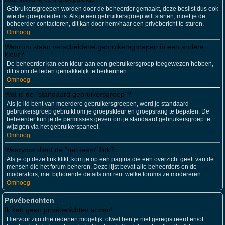
Gebruikersgroepen worden door de beheerder gemaakt, deze beslist dus ook
wie de groepsleider is. Als je een gebruikersgroep wilt starten, moet je de
beheerder contacteren, dit kan door hem/haar een privébericht te sturen.
Omhoog
Waarom staan verscheidene gebruikersgroepen in een andere
kleur?
De beheerder kan een kleur aan een gebruikersgroep toegewezen hebben,
dit is om de leden gemakkelijk te herkennen.
Omhoog
Wat is de "standaard gebruikersgroep"?
Als je lid bent van meerdere gebruikersgroepen, word je standaard
gebruikersgroep gebruikt om je groepskleur en groepsrang te bepalen. De
beheerder kun je de permissies geven om je standaard gebruikersgroep te
wijzigen via het gebruikerspaneel.
Omhoog
Waarvoor dient de "het team" link?
Als je op deze link klikt, kom je op een pagina die een overzicht geeft van de
mensen die het forum beheren. Deze lijst bevat alle beheerders en de
moderators, met bijhorende details omtrent welke forums ze modereren.
Omhoog
Privéberichten
Ik kan geen privéberichten sturen!
Hiervoor zijn drie redenen mogelijk: ofwel ben je niet geregistreerd en/of