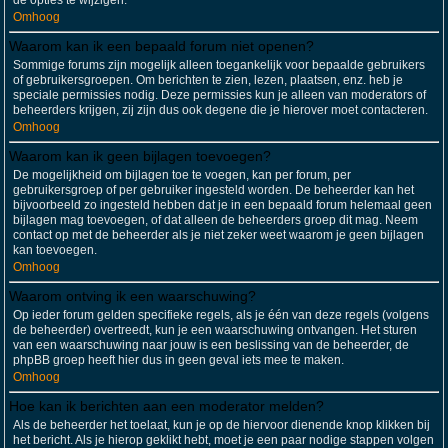
de opties te wijzigen.
Omhoog
Waarom kan ik een bepaald forum niet openen?
Sommige forums zijn mogelijk alleen toegankelijk voor bepaalde gebruikers
of gebruikersgroepen. Om berichten te zien, lezen, plaatsen, enz. heb je
speciale permissies nodig. Deze permissies kun je alleen van moderators of
beheerders krijgen, zij zijn dus ook degene die je hierover moet contacteren.
Omhoog
Waarom kan ik geen bijlagen toevoegen?
De mogelijkheid om bijlagen toe te voegen, kan per forum, per
gebruikersgroep of per gebruiker ingesteld worden. De beheerder kan het
bijvoorbeeld zo ingesteld hebben dat je in een bepaald forum helemaal geen
bijlagen mag toevoegen, of dat alleen de beheerders groep dit mag. Neem
contact op met de beheerder als je niet zeker weet waarom je geen bijlagen
kan toevoegen.
Omhoog
Waarom ontving ik een waarschuwing?
Op ieder forum gelden specifieke regels, als je één van deze regels (volgens
de beheerder) overtreedt, kun je een waarschuwing ontvangen. Het sturen
van een waarschuwing naar jouw is een beslissing van de beheerder, de
phpBB groep heeft hier dus in geen geval iets mee te maken.
Omhoog
Hoe kan ik berichten aan een moderator melden?
Als de beheerder het toelaat, kun je op de hiervoor dienende knop klikken bij
het bericht. Als je hierop geklikt hebt, moet je een paar nodige stappen volgen