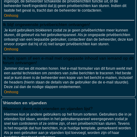
ingelogd, de beheerder schakelde de privéberichten functie uit, of de
beheerder heeft ingesteld dat jij geen privéberichten kan sturen. Indien dit
laatste het geval is, tracht dan de beheerder te contacteren.
Omhoog
Ik blijf ongewenste privéberichten ontvangen!
Je kunt gebruikers blokkeren zodat ze je geen privéberichten meer kunnen
sturen, dit gebeurt via het gebruikerspaneel. Als je ongepaste privéberichten
ontvangt van een bepaalde gebruiker, contacteer dan de beheerder, deze kan
ervoor zorgen dat hij of zij niet langer privéberichten kan sturen.
Omhoog
Ik heb spam of een e-mail met ongepaste inhoud van iemand op dit
forum ontvangen!
Jammer dat we dit moeten horen. Het e-mail formulier van dit forum werkt met
een aantal technieken om zenders van zulke berichten te traceren. Het beste
wat je kunt doen is de beheerder een kopie van het bericht e-mailen, inclusief
de headers (hierin staan de details van de gebruiker die de e-mail stuurde).
Deze zal dan de nodige stappen ondernemen.
Omhoog
Vrienden en vijanden
Waarvoor dient mijn vrienden en vijanden lijst?
Hiermee kun je andere gebruikers op het forum sorteren. Gebruikers die in je
vrienden lijst staan, worden in het gebruikerspaneel weergegeven zodat je
snel kan controleren of ze online zijn, of een privébericht kan sturen. Tevens
is het mogelijk dat hun berichten, in je huidige template, gemarkeerd worden.
Als je een gebruiker aan je vijanden lijst toevoegt, worden zijn of haar