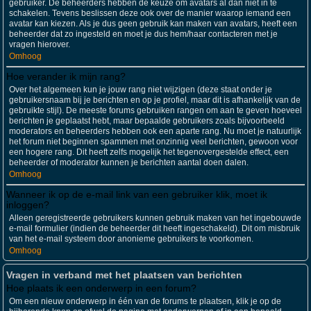
gebruiker. De beheerders hebben de keuze om avatars al dan niet in te
schakelen. Tevens beslissen deze ook over de manier waarop iemand een
avatar kan kiezen. Als je dus geen gebruik kan maken van avatars, heeft een
beheerder dat zo ingesteld en moet je dus hem/haar contacteren met je
vragen hierover.
Omhoog
Hoe verander ik mijn rang?
Over het algemeen kun je jouw rang niet wijzigen (deze staat onder je
gebruikersnaam bij je berichten en op je profiel, maar dit is afhankelijk van de
gebruikte stijl). De meeste forums gebruiken rangen om aan te geven hoeveel
berichten je geplaatst hebt, maar bepaalde gebruikers zoals bijvoorbeeld
moderators en beheerders hebben ook een aparte rang. Nu moet je natuurlijk
het forum niet beginnen spammen met onzinnig veel berichten, gewoon voor
een hogere rang. Dit heeft zelfs mogelijk het tegenovergestelde effect, een
beheerder of moderator kunnen je berichten aantal doen dalen.
Omhoog
Wanneer ik op de e-mail link van een gebruiker klik, moet ik
inloggen?
Alleen geregistreerde gebruikers kunnen gebruik maken van het ingebouwde
e-mail formulier (indien de beheerder dit heeft ingeschakeld). Dit om misbruik
van het e-mail systeem door anonieme gebruikers te voorkomen.
Omhoog
Vragen in verband met het plaatsen van berichten
Hoe plaats ik een onderwerp in een forum?
Om een nieuw onderwerp in één van de forums te plaatsen, klik je op de