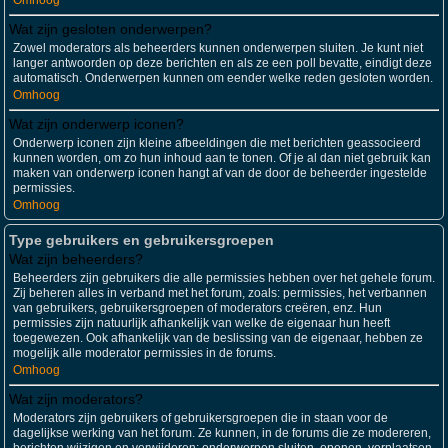
Omhoog
Wat zijn gesloten onderwerpen?
Zowel moderators als beheerders kunnen onderwerpen sluiten. Je kunt niet
langer antwoorden op deze berichten en als ze een poll bevatte, eindigt deze
automatisch. Onderwerpen kunnen om eender welke reden gesloten worden.
Omhoog
Wat zijn onderwerp iconen?
Onderwerp iconen zijn kleine afbeeldingen die met berichten geassocieerd
kunnen worden, om zo hun inhoud aan te tonen. Of je al dan niet gebruik kan
maken van onderwerp iconen hangt af van de door de beheerder ingestelde
permissies.
Omhoog
Type gebruikers en gebruikersgroepen
Wat zijn beheerders?
Beheerders zijn gebruikers die alle permissies hebben over het gehele forum.
Zij beheren alles in verband met het forum, zoals: permissies, het verbannen
van gebruikers, gebruikersgroepen of moderators creëren, enz. Hun
permissies zijn natuurlijk afhankelijk van welke de eigenaar hun heeft
toegewezen. Ook afhankelijk van de beslissing van de eigenaar, hebben ze
mogelijk alle moderator permissies in de forums.
Omhoog
Wat zijn moderators?
Moderators zijn gebruikers of gebruikersgroepen die in staan voor de
dagelijkse werking van het forum. Ze kunnen, in de forums die ze modereren,