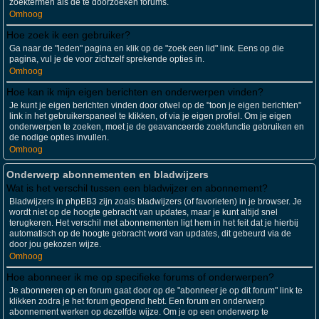
zoektermen als de te doorzoeken forums.
Omhoog
Hoe zoek ik een gebruiker?
Ga naar de "leden" pagina en klik op de "zoek een lid" link. Eens op die
pagina, vul je de voor zichzelf sprekende opties in.
Omhoog
Hoe kan ik mijn eigen berichten en onderwerpen vinden?
Je kunt je eigen berichten vinden door ofwel op de "toon je eigen berichten"
link in het gebruikerspaneel te klikken, of via je eigen profiel. Om je eigen
onderwerpen te zoeken, moet je de geavanceerde zoekfunctie gebruiken en
de nodige opties invullen.
Omhoog
Onderwerp abonnementen en bladwijzers
Wat is het verschil tussen een bladwijzer en abonnement?
Bladwijzers in phpBB3 zijn zoals bladwijzers (of favorieten) in je browser. Je
wordt niet op de hoogte gebracht van updates, maar je kunt altijd snel
terugkeren. Het verschil met abonnementen ligt hem in het feit dat je hierbij
automatisch op de hoogte gebracht word van updates, dit gebeurd via de
door jou gekozen wijze.
Omhoog
Hoe abonneer ik me op specifieke forums of onderwerpen?
Je abonneren op en forum gaat door op de "abonneer je op dit forum" link te
klikken zodra je het forum geopend hebt. Een forum en onderwerp
abonnement werken op dezelfde wijze. Om je op een onderwerp te