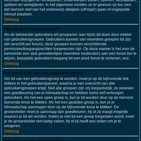
berichten wijzigen en verwijderen; onderwerpen sluiten, openen, verplaatsen,
splitsen en verwijderen. In het algemeen moeten ze er gewoon op toe zien
dat mensen niet van het onderwerp afwijken (
off-topic
) gaan of ongepaste
inhoud plaatsen.
Omhoog
Wat zijn gebruikersgroepen?
Als de beheerder gebruikers wil groeperen, kan hij/zij dit doen door middel
van gebruikersgroepen. Gebruikers kunnen van meerdere groepen lid zijn
(dit verschilt per forum), deze groepen kunnen verschillende
permissies/toegangsrechten toegewezen zijn. Op deze manier is het voor de
beheerder een stuk gemakkelijker meerdere moderators aan een forum toe te
wijzen, bepaalde gebruikers toegang tot een privé forum te verlenen, enz.
Omhoog
Hoe word ik lid van een gebruikersgroep?
Om lid van een gebruikersgroep te worden, moet je op de bijhorende link
klikken in het gebruikerspaneel, waarna je een overzicht van alle
gebruikersgroepen krijgt. Niet alle groepen zijn vrij toegankelijk, ze vereisen
een goedkeuring van je lidmaatschap en hebben soms zelf verborgen
gebruikers. Als het een open groep is, kun je lid worden door op de hiervoor
dienende knop te klikken. Als het een gesloten groep is, kun je je
lidmaatschap aanvragen door op de bijhorende knop te klikken. De
groepsleider moet je aanvraag dan goedkeuren, hij of zij vraagt mogelijk
waarom je lid wil worden. Indien je niet tot een groep toegelaten wordt, moet
je de groepsleider niet lastig vallen, hij of zij heeft een reden om je te
weigeren.
Omhoog
Hoe word ik een groepsleider?