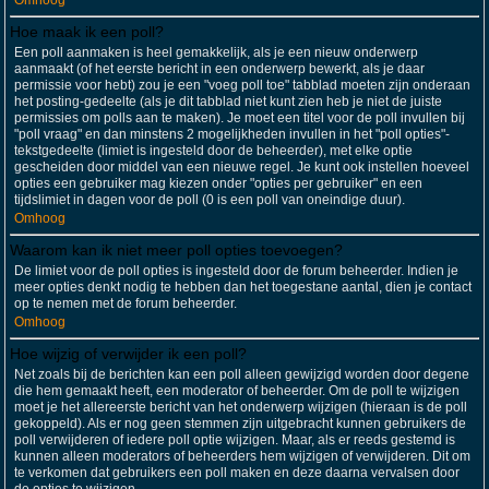
Omhoog
Hoe maak ik een poll?
Een poll aanmaken is heel gemakkelijk, als je een nieuw onderwerp
aanmaakt (of het eerste bericht in een onderwerp bewerkt, als je daar
permissie voor hebt) zou je een "voeg poll toe" tabblad moeten zijn onderaan
het posting-gedeelte (als je dit tabblad niet kunt zien heb je niet de juiste
permissies om polls aan te maken). Je moet een titel voor de poll invullen bij
"poll vraag" en dan minstens 2 mogelijkheden invullen in het "poll opties"-
tekstgedeelte (limiet is ingesteld door de beheerder), met elke optie
gescheiden door middel van een nieuwe regel. Je kunt ook instellen hoeveel
opties een gebruiker mag kiezen onder "opties per gebruiker" en een
tijdslimiet in dagen voor de poll (0 is een poll van oneindige duur).
Omhoog
Waarom kan ik niet meer poll opties toevoegen?
De limiet voor de poll opties is ingesteld door de forum beheerder. Indien je
meer opties denkt nodig te hebben dan het toegestane aantal, dien je contact
op te nemen met de forum beheerder.
Omhoog
Hoe wijzig of verwijder ik een poll?
Net zoals bij de berichten kan een poll alleen gewijzigd worden door degene
die hem gemaakt heeft, een moderator of beheerder. Om de poll te wijzigen
moet je het allereerste bericht van het onderwerp wijzigen (hieraan is de poll
gekoppeld). Als er nog geen stemmen zijn uitgebracht kunnen gebruikers de
poll verwijderen of iedere poll optie wijzigen. Maar, als er reeds gestemd is
kunnen alleen moderators of beheerders hem wijzigen of verwijderen. Dit om
te verkomen dat gebruikers een poll maken en deze daarna vervalsen door