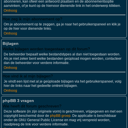
abonneren, kan ofwel een antwoord plaatsen en de abonnementsoptie
aanvinken, of je kunt op de hiervoor dienende link in het onderwerp klikken.
Omhoog
Hoe zeg ik mijn abonnement op?
Om je abonnement op te zeggen, ga je naar het gebruikerspaneel en klik je
op de hier voor dienende links.
Omhoog
Bijlagen
Welke bijlagen worden toegestaan op dit forum?
De beheerder bepaalt welke bestandstypes al dan niet toegestaan worden.
Als je niet zeker bent welke bestanden geüpload mogen worden, contacteer
dan de beheerder voor verdere informatie.
Omhoog
Hoe vind ik al mijn bijlagen?
Je vindt een lijst met al je geüploade bijlagen via het gebruikerspaneel, volg
hier de links naar het gedeelte omtrent bijlagen.
Omhoog
phpBB 3 vragen
Wie heeft dit forum geschreven?
Deze software (in zijn originele vorm) is geschreven, vrijgegeven en met een
copyright beschermd door de
phpBB groep
. De applicatie is beschikbaar
onder de GNU General Public License en mag vrij verspreid worden,
raadpleeg de link voor verdere informatie.