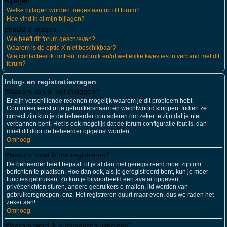
Bijlagen
Welke bijlagen worden toegestaan op dit forum?
Hoe vind ik al mijn bijlagen?
phpBB 3 vragen
Wie heeft dit forum geschreven?
Waarom is de optie X niet beschikbaar?
Wie contacteer ik omtrent misbruik en/of wettelijke kwesties in verband met dit
forum?
Inlog- en registratievragen
Waarom kan ik niet inloggen?
Er zijn verschillende redenen mogelijk waarom je dit probleem hebt.
Controleer eerst of je gebruikersnaam en wachtwoord kloppen. Indien ze
correct zijn kun je de beheerder contacteren om zeker te zijn dat je niet
verbannen bent. Het is ook mogelijk dat de forum configuratie fout is, dan
moet dit door de beheerder opgelost worden.
Omhoog
Waarom moet ik me registreren?
De beheerder heeft bepaalt of je al dan niet geregistreerd moet zijn om
berichten te plaatsen. Hoe dan ook, als je geregistreerd bent, kun je meer
functies gebruiken. Zo kun je bijvoorbeeld een avatar opgeven,
privéberichten sturen, andere gebruikers e-mailen, lid worden van
gebruikersgroepen, enz. Het registreren duurt maar even, dus we raden het
zeker aan!
Omhoog
Waarom word ik automatisch uitgelogd?