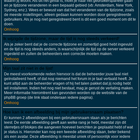
waarin jij woont. Als dit het geval is, moet je naar het gebruikerspaneel gaan
en je tijdzone veranderen in een bepaald gebied (vb: Amsterdam, New York,
Sydney, enz.). Wees er bewust van dat het veranderen van de tijdzone, zoals
de meeste instellingen, alleen gedaan kunnen worden door geregistreerde
gebruikers. Als je nog niet geregistreerd bent is dit een goed moment om dit te
doen.
Omhoog
Ik wijzigde de tijdzone, maar de tijd is nog steeds verkeerd!
Als je zeker bent dat je de correcte tijdzone en zomertijd goed hebt ingevuld
en de tijd is nog steeds anders, is waarschijnlijk de tijd op de server verkeerd
ingesteld en zullen de beheerders een correctie moeten maken.
Omhoog
Mijn taal zit niet in de lijst!
De meest voorkomende reden hiervoor is dat de beheerder jouw taal niet
geïnstalleerd heeft, of dat nog niemand het forum in je taal vertaald heeft. Je
kunt altijd aan de beheerder vragen of hij het talen pakket dat jij nodig hebt
wil installeren. Indien het nog niet bestaat, mag je gerust de vertaling maken.
Meer informatie hieromtrent kan gevonden worden op de website van de
phpBB groep (de link staat onderaan iedere pagina).
Omhoog
Hoe kan ik een afbeelding bij mijn gebruikersnaam plaatsen?
Er kunnen 2 afbeeldingen bij een gebruikersnaam staan als je berichten
leest. De eerste afbeelding geeft aan welke rang je hebt, meestal zijn dit
sterretjes of blokjes die aangeven hoeveel berichten je geplaatst hebt of wat
je status is. Hieronder kan nog een tweede afbeelding staan, beter bekend
als een avatar. Deze afbeelding is meestal uniek of persoonlijk voor iedere