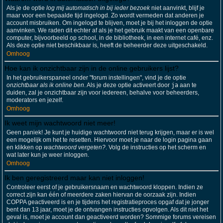
Als je de optie
log mij automatisch in bij ieder bezoek
niet aanvinkt, blijf je
maar voor een bepaalde tijd ingelogd. Zo wordt vermeden dat anderen je
account misbruiken. Om ingelogd te blijven, moet je bij het inloggen de optie
aanvinken. We raden dit echter af als je het gebruik maakt van een openbare
computer, bijvoorbeeld op school, in de bibliotheek, in een internet café, enz.
Als deze optie niet beschikbaar is, heeft de beheerder deze uitgeschakeld.
Omhoog
Hoe kan ik onzichtbaar zijn in de online gebruikers lijst?
In het gebruikerspaneel onder "forum instellingen", vind je de optie
onzichtbaar als ik online ben
. Als je deze optie activeert door
ja
aan te
duiden, zal je onzichtbaar zijn voor iedereen, behalve voor beheerders,
moderators en jezelf.
Omhoog
Ik weet mijn wachtwoord niet meer!
Geen paniek! Je kunt je huidige wachtwoord niet terug krijgen, maar er is wel
een mogelijk om het te resetten. Hiervoor moet je naar de login pagina gaan
en klikken op
wachtwoord vergeten?
. Volg de instructies op het scherm en
wat later kun je weer inloggen.
Omhoog
Ik ben geregistreerd maar kan niet inloggen!
Controleer eerst of je gebruikersnaam en wachtwoord kloppen. Indien ze
correct zijn kan één of meerdere zaken hiervan de oorzaak zijn. Indien
COPPA geactiveerd is en je tijdens het registratieproces opgaf dat je jonger
bent dan 13 jaar, moet je de ontvangen instructies opvolgen. Als dit niet het
geval is, moet je account dan geactiveerd worden? Sommige forums vereisen