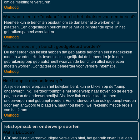
om de melding te versturen.
Omhoog
Waarvoor dient de "opslaan" knop bij het plaatsen van een bericht?
Hiermee kun je berichten opslaan om ze dan later af te werken en te
plaatsen. Een opgeslagen bericht kun je, via de bijhorende optie, in het
gebruikerspaneel weer laden.
Omhoog
Waarom moet mijn bericht goedgekeurd worden?
De beheerder kan beslist hebben dat geplaatste berichten eerst nagekeken
moeten worden. Het is tevens ook mogelijk dat de beheerder je in een
gebruikersgroep geplaatst heeft waarvan de berichten altijd nagelezen
moeten worden. Contacteer de beheerder voor verdere informatie.
Omhoog
Hoe bump ik mijn onderwerp?
Als je een onderwerp aan het bekijken bent, kun je klikken op de "bump
onderwerp" link. Hierdoor "bump" je het onderwerp naar boven op de eerste
pagina van de onderwerpenlijst. Als deze link er niet staat, kunnen
onderwerpen niet gebumpt worden. Een onderwerp kan ook gebumpt worden
door een antwoord te plaatsen, maar hou hierbij wel rekening met de regels
van het forum.
Omhoog
Tekstopmaak en onderwerp soorten
Wat is BBCode?
BBCode is een vereenvoudigde versie van html, het gebruik ervan is al dan