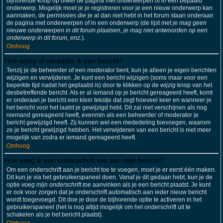
bijhorende knop op ofwel de pagina met onderwerpen of in een bepaald
onderwerp. Mogelijk moet je je registreren voor je een nieuw onderwerp kan
aanmaken, de permissies die je al dan niet hebt in het forum staan onderaan
de pagina met onderwerpen of in een onderwerp (de lijst met
je mag geen
nieuwe onderwerpen in dit forum plaatsen, je mag niet antwoorden op een
onderwerp in dit forum, enz.
).
Omhoog
Hoe wijzig of verwijder ik een bericht?
Tenzij je de beheerder of een moderator bent, kun je alleen je eigen berichten
wijzigen en verwijderen. Je kunt een bericht wijzigen (soms maar voor een
beperkte tijd nadat het geplaatst is) door te klikken op de
wijzig
knop van het
desbetreffende bericht. Als er al iemand op je bericht gereageerd heeft, komt
er onderaan je bericht een klein tekstje dat zegt hoeveel keer en wanneer je
het bericht voor het laatst je gewijzigd hebt. Dit zal niet verschijnen als nog
niemand gereageerd heeft, evenmin als een beheerder of moderator je
bericht gewijzigd heeft. Zij kunnen wel een mededeling toevoegen, waarom
ze je bericht gewijzigd hebben. Het verwijderen van een bericht is niet meer
mogelijk van zodra er iemand gereageerd heeft.
Omhoog
Hoe voeg ik een onderschrift toe aan mijn bericht?
Om een onderschrift aan je bericht toe te voegen, moet je er eerst één maken.
Dit kun je via het gebruikerspaneel doen. Vanaf je dit gedaan hebt, kun je de
optie
voeg mijn onderschrift toe
aanvinken als je een bericht plaatst. Je kunt
er ook voor zorgen dat je onderschrift automatisch aan ieder nieuw bericht
wordt toegevoegd. Dit doe je door de bijhorende optie te activeren in het
gebruikerspaneel (het is nog altijd mogelijk om het onderschrift uit te
schakelen als je het bericht plaatst).