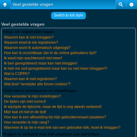
Veel gestelde vragen
Switch to full style
Veel gestelde vragen
Inlog- en registratievragen
Waarom kan ik niet inloggen?
Waarom moet ik me registreren?
Waarom word ik automatisch uitgelogd?
Hoe kan ik onzichtbaar zijn in de online gebruikers lijst?
Ik weet mijn wachtwoord niet meer!
Ik ben geregistreerd maar kan niet inloggen!
Ik heb me ooit geregistreerd maar kan nu niet meer inloggen!?
Wat is COPPA?
Waarom kan ik niet registreren?
Wat doet "verwijder alle forum cookies"?
Gebruikers voorkeuren en instellingen
Hoe verander ik mijn instellingen?
De tijden zijn niet correct!
Ik wijzigde de tijdzone, maar de tijd is nog steeds verkeerd!
Mijn taal zit niet in de lijst!
Hoe kan ik een afbeelding bij mijn gebruikersnaam plaatsen?
Hoe verander ik mijn rang?
Wanneer ik op de e-mail link van een gebruiker klik, moet ik inloggen?
Vragen in verband met het plaatsen van berichten