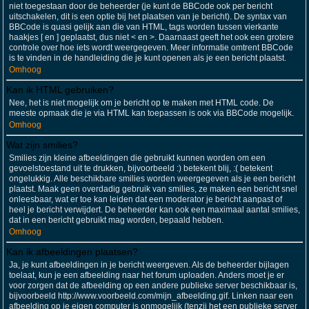
niet toegestaan door de beheerder (je kunt de BBCode ook per bericht
uitschakelen, dit is een optie bij het plaatsen van je bericht). De syntax van
BBCode is quasi gelijk aan die van HTML, tags worden tussen vierkante
haakjes [ en ] geplaatst, dus niet < en >. Daarnaast geeft het ook een grotere
controle over hoe iets wordt weergegeven. Meer informatie omtrent BBCode
is te vinden in de handleiding die je kunt openen als je een bericht plaatst.
Omhoog
Kan ik HTML gebruiken?
Nee, het is niet mogelijk om je bericht op te maken met HTML code. De
meeste opmaak die je via HTML kan toepassen is ook via BBCode mogelijk.
Omhoog
Wat zijn smilies?
Smilies zijn kleine afbeeldingen die gebruikt kunnen worden om een
gevoelstoestand uit te drukken, bijvoorbeeld :) betekent blij, :( betekent
ongelukkig. Alle beschikbare smilies worden weergegeven als je een bericht
plaatst. Maak geen overdadig gebruik van smilies, ze maken een bericht snel
onleesbaar, wat er toe kan leiden dat een moderator je bericht aanpast of
heel je bericht verwijdert. De beheerder kan ook een maximaal aantal smilies,
dat in een bericht gebruikt mag worden, bepaald hebben.
Omhoog
Kan ik afbeeldingen plaatsen?
Ja, je kunt afbeeldingen in je bericht weergeven. Als de beheerder bijlagen
toelaat, kun je een afbeelding naar het forum uploaden. Anders moet je er
voor zorgen dat de afbeelding op een andere publieke server beschikbaar is,
bijvoorbeeld http://www.voorbeeld.com/mijn_afbeelding.gif. Linken naar een
afbeelding op je eigen computer is onmogelijk (tenzij het een publieke server