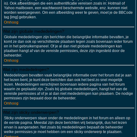
is). Ook afbeeldingen die een authentificatie vereisen zoals in: Hotmail of
Yahoo mailboxen, een wachtwoord beschermde website, enz. kunnen niet
worden weergegeven. Om een afbeelding weer te geven, moet je de BBCode
tag [img] gebruiken.
Omhoog
Wat zijn globale mededelingen?
Globale mededelingen zijn berichten die belangrijke informatie bevatten, je
komt ze dan ook op verschillende plaatsen tegen zoals bovenaan ieder forum
en in het gebruikerspaneel. Of je al dan niet globale mededelingen kan
plaatsen hangt af van de vereiste permissies, deze zijn ingesteld door de
beheerder.
Omhoog
Wat zijn mededelingen?
Mededelingen bevatten vaak belangrijke informatie over het forum dat je aan
het lezen bent, je kunt deze berichten dan ook het best zo snel mogelijk
lezen. Mededelingen verschijnen bovenaan iedere pagina van het forum
waarin ze geplaatst zijn. Zoals bij globale mededelingen, hangt het van de
vereiste permissies af of je al dan niet mededelingen kan plaatsen. De nodige
permissies zijn bepaald door de beheerder.
Omhoog
Wat zijn sticky onderwerpen?
Sticky onderwerpen staan onder de mededelingen in het forum en alleen op
de eerste pagina. Meestal zijn deze berichten vrij belangrijk, dus het lezen
ervan is aangeraden. Net zoals bij mededelingen bepaalt de beheerder
welke permissies je moet hebben om een sticky onderwerp te plaatsen.