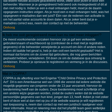
dat iedere nieuwe account geactiveerd wordt, ofwel door jezelf of door een
beheerder. Wanneer je je geregistreerd hebt werd ook medegedeeld of dit al
dan niet nodig is. Indien je een e-mail ontvangen hebt, moet je de daarin
opgegeven instructies volgen. Als je nooit een e-mail ontvangen hebt, was het
opgegeven e-mailadres dan wel juist? Één van de redenen van activatie is
om het aantal valse accounts te doen dalen. Als je zeker bent dat je e-
mailadres correct was, neem dan contact op met de beheerder.
Omhoog
Ik heb me ooit geregistreerd maar kan nu niet meer inloggen!?
De meest voorkomende oorzaken hiervoor zijn je gaf een verkeerde
gebruikersnaam of wachtwoord op (controleer de e-mail met je registratie
gegevens) of de beheerder verwijderde je account om één of andere reden.
Indien dit laatste het geval is, heb je dan ooit een bericht geplaatst? Het is
normaal dat forums om de zoveel tijd gebruikers, die nog geen berichten
geplaatst hebben, verwijderen. Dit doen ze om de database qua omvang te
verkleinen. Probeer je opnieuw te registreren en vermeng je in de discussies.
Omhoog
Wat is COPPA?
COPPA is de afkorting voor het Engelse "Child Online Privacy and Protection
Act". Dit is een Amerikaanse wet van 1998 die vereist dat iedere website die
mogelijk gegevens van jongeren onder de 13 jaar verzamelt, hiervoor de
toestemming heeft van de ouders. Deze toestemming moet schriftelijk of op
een andere wijze gegeven worden, zodat de ouders weten dat de website
persoonlijke gegevens van hun kind, jonger dan 13, heeft. Indien je niet zeker
bent of deze wet al dan niet op jou of de website waarop je wilt registreren
van toepassing is, neem dan contact op met een juridisch raadgever voor
meer informatie. Houd er rekening mee dat het phpBB team geen wettelijke