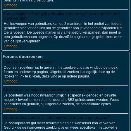
berichten standaard verborgen.
Omhoog
Hoe verwijder of voeg ik gebruikers toe aan mijn vrienden en/of
vijanden lijst?
Het toevoegen van gebruikers kan op 2 manieren. In het profiel van iedere
gebruiker staat er een link om de gebruiker aan je vrienden of vijanden lijst
toe te voegen. De tweede manier is via het gebruikerspaneel, dan moet je
een gebruikersnaam opgeven. Op dezelfde pagina kun je gebruikers weer
van de lijst verwijderen.
Omhoog
Forums doorzoeken
Hoe doorzoek ik het forum?
Door een zoekterm op te geven in het zoekveld, dat je vindt op de index,
forum en onderwerp pagina. Uitgebreid zoeken is mogelijk door op de
"zoeken" link te klikken, deze vind je op iedere pagina.
Omhoog
Waarom levert mijn zoekopdracht geen resultaten op?
Je zoekterm was hoogstwaarschijnlijk niet specifiek genoeg en bevatte
mogelijk teveel termen die niet door phpBB3 geïndexeerd worden. Wees
specifieker en gebruik, bij uitgebreid zoeken, de beschikbare opties.
Omhoog
Waarom resulteert mijn zoekopdracht in een lege pagina?
Je zoekopdracht gaf meer resultaten dan de webserver kon verwerken.
Gebruik de geavanceerde zoekfunctie en wees specifieker met zowel je