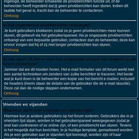
ingelogd, de beheerder schakelde de privéberichten functie uit, of de
beheerder heeft ingesteld dat jij geen privéberichten kan sturen. Indien dit
laatste het geval is, tracht dan de beheerder te contacteren.
Omhoog
Ik blijf ongewenste privéberichten ontvangen!
Je kunt gebruikers blokkeren zodat ze je geen privéberichten meer kunnen
sturen, dit gebeurt via het gebruikerspaneel. Als je ongepaste privéberichten
ontvangt van een bepaalde gebruiker, contacteer dan de beheerder, deze kan
ervoor zorgen dat hij of zij niet langer privéberichten kan sturen.
Omhoog
Ik heb spam of een e-mail met ongepaste inhoud van iemand op dit
forum ontvangen!
Jammer dat we dit moeten horen. Het e-mail formulier van dit forum werkt met
een aantal technieken om zenders van zulke berichten te traceren. Het beste
wat je kunt doen is de beheerder een kopie van het bericht e-mailen, inclusief
de headers (hierin staan de details van de gebruiker die de e-mail stuurde).
Deze zal dan de nodige stappen ondernemen.
Omhoog
Vrienden en vijanden
Waarvoor dient mijn vrienden en vijanden lijst?
Hiermee kun je andere gebruikers op het forum sorteren. Gebruikers die in je
vrienden lijst staan, worden in het gebruikerspaneel weergegeven zodat je
snel kan controleren of ze online zijn, of een privébericht kan sturen. Tevens
is het mogelijk dat hun berichten, in je huidige template, gemarkeerd worden.
Als je een gebruiker aan je vijanden lijst toevoegt, worden zijn of haar