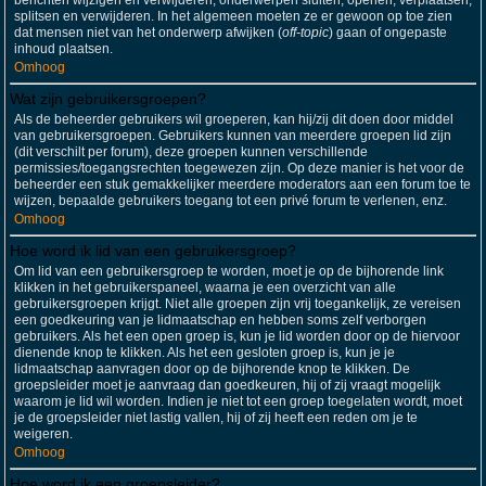
berichten wijzigen en verwijderen; onderwerpen sluiten, openen, verplaatsen,
splitsen en verwijderen. In het algemeen moeten ze er gewoon op toe zien
dat mensen niet van het onderwerp afwijken (
off-topic
) gaan of ongepaste
inhoud plaatsen.
Omhoog
Wat zijn gebruikersgroepen?
Als de beheerder gebruikers wil groeperen, kan hij/zij dit doen door middel
van gebruikersgroepen. Gebruikers kunnen van meerdere groepen lid zijn
(dit verschilt per forum), deze groepen kunnen verschillende
permissies/toegangsrechten toegewezen zijn. Op deze manier is het voor de
beheerder een stuk gemakkelijker meerdere moderators aan een forum toe te
wijzen, bepaalde gebruikers toegang tot een privé forum te verlenen, enz.
Omhoog
Hoe word ik lid van een gebruikersgroep?
Om lid van een gebruikersgroep te worden, moet je op de bijhorende link
klikken in het gebruikerspaneel, waarna je een overzicht van alle
gebruikersgroepen krijgt. Niet alle groepen zijn vrij toegankelijk, ze vereisen
een goedkeuring van je lidmaatschap en hebben soms zelf verborgen
gebruikers. Als het een open groep is, kun je lid worden door op de hiervoor
dienende knop te klikken. Als het een gesloten groep is, kun je je
lidmaatschap aanvragen door op de bijhorende knop te klikken. De
groepsleider moet je aanvraag dan goedkeuren, hij of zij vraagt mogelijk
waarom je lid wil worden. Indien je niet tot een groep toegelaten wordt, moet
je de groepsleider niet lastig vallen, hij of zij heeft een reden om je te
weigeren.
Omhoog
Hoe word ik een groepsleider?