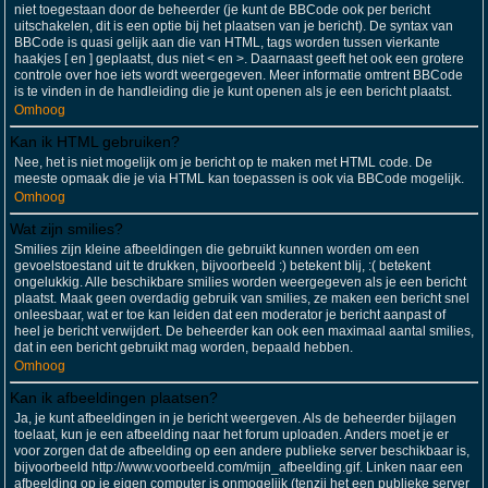
niet toegestaan door de beheerder (je kunt de BBCode ook per bericht
uitschakelen, dit is een optie bij het plaatsen van je bericht). De syntax van
BBCode is quasi gelijk aan die van HTML, tags worden tussen vierkante
haakjes [ en ] geplaatst, dus niet < en >. Daarnaast geeft het ook een grotere
controle over hoe iets wordt weergegeven. Meer informatie omtrent BBCode
is te vinden in de handleiding die je kunt openen als je een bericht plaatst.
Omhoog
Kan ik HTML gebruiken?
Nee, het is niet mogelijk om je bericht op te maken met HTML code. De
meeste opmaak die je via HTML kan toepassen is ook via BBCode mogelijk.
Omhoog
Wat zijn smilies?
Smilies zijn kleine afbeeldingen die gebruikt kunnen worden om een
gevoelstoestand uit te drukken, bijvoorbeeld :) betekent blij, :( betekent
ongelukkig. Alle beschikbare smilies worden weergegeven als je een bericht
plaatst. Maak geen overdadig gebruik van smilies, ze maken een bericht snel
onleesbaar, wat er toe kan leiden dat een moderator je bericht aanpast of
heel je bericht verwijdert. De beheerder kan ook een maximaal aantal smilies,
dat in een bericht gebruikt mag worden, bepaald hebben.
Omhoog
Kan ik afbeeldingen plaatsen?
Ja, je kunt afbeeldingen in je bericht weergeven. Als de beheerder bijlagen
toelaat, kun je een afbeelding naar het forum uploaden. Anders moet je er
voor zorgen dat de afbeelding op een andere publieke server beschikbaar is,
bijvoorbeeld http://www.voorbeeld.com/mijn_afbeelding.gif. Linken naar een
afbeelding op je eigen computer is onmogelijk (tenzij het een publieke server