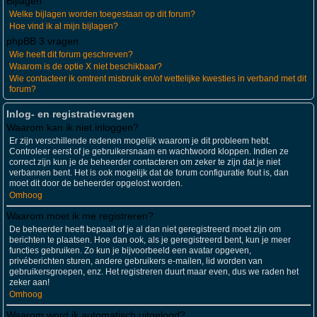
Bijlagen
Welke bijlagen worden toegestaan op dit forum?
Hoe vind ik al mijn bijlagen?
phpBB 3 vragen
Wie heeft dit forum geschreven?
Waarom is de optie X niet beschikbaar?
Wie contacteer ik omtrent misbruik en/of wettelijke kwesties in verband met dit
forum?
Inlog- en registratievragen
Waarom kan ik niet inloggen?
Er zijn verschillende redenen mogelijk waarom je dit probleem hebt.
Controleer eerst of je gebruikersnaam en wachtwoord kloppen. Indien ze
correct zijn kun je de beheerder contacteren om zeker te zijn dat je niet
verbannen bent. Het is ook mogelijk dat de forum configuratie fout is, dan
moet dit door de beheerder opgelost worden.
Omhoog
Waarom moet ik me registreren?
De beheerder heeft bepaalt of je al dan niet geregistreerd moet zijn om
berichten te plaatsen. Hoe dan ook, als je geregistreerd bent, kun je meer
functies gebruiken. Zo kun je bijvoorbeeld een avatar opgeven,
privéberichten sturen, andere gebruikers e-mailen, lid worden van
gebruikersgroepen, enz. Het registreren duurt maar even, dus we raden het
zeker aan!
Omhoog
Waarom word ik automatisch uitgelogd?