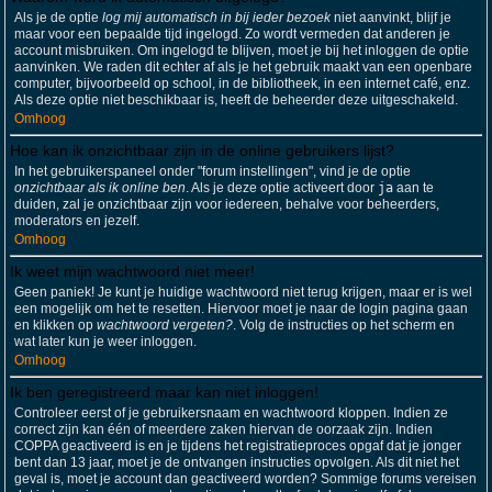
Als je de optie
log mij automatisch in bij ieder bezoek
niet aanvinkt, blijf je
maar voor een bepaalde tijd ingelogd. Zo wordt vermeden dat anderen je
account misbruiken. Om ingelogd te blijven, moet je bij het inloggen de optie
aanvinken. We raden dit echter af als je het gebruik maakt van een openbare
computer, bijvoorbeeld op school, in de bibliotheek, in een internet café, enz.
Als deze optie niet beschikbaar is, heeft de beheerder deze uitgeschakeld.
Omhoog
Hoe kan ik onzichtbaar zijn in de online gebruikers lijst?
In het gebruikerspaneel onder "forum instellingen", vind je de optie
onzichtbaar als ik online ben
. Als je deze optie activeert door
ja
aan te
duiden, zal je onzichtbaar zijn voor iedereen, behalve voor beheerders,
moderators en jezelf.
Omhoog
Ik weet mijn wachtwoord niet meer!
Geen paniek! Je kunt je huidige wachtwoord niet terug krijgen, maar er is wel
een mogelijk om het te resetten. Hiervoor moet je naar de login pagina gaan
en klikken op
wachtwoord vergeten?
. Volg de instructies op het scherm en
wat later kun je weer inloggen.
Omhoog
Ik ben geregistreerd maar kan niet inloggen!
Controleer eerst of je gebruikersnaam en wachtwoord kloppen. Indien ze
correct zijn kan één of meerdere zaken hiervan de oorzaak zijn. Indien
COPPA geactiveerd is en je tijdens het registratieproces opgaf dat je jonger
bent dan 13 jaar, moet je de ontvangen instructies opvolgen. Als dit niet het
geval is, moet je account dan geactiveerd worden? Sommige forums vereisen