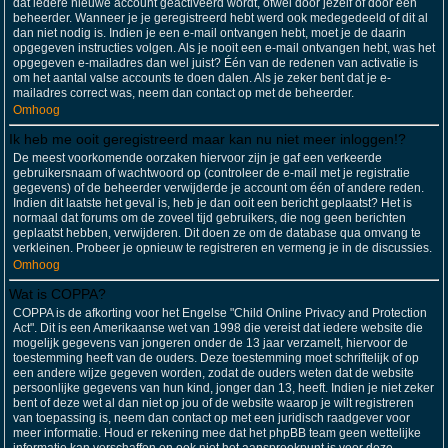
dat iedere nieuwe account geactiveerd wordt, ofwel door jezelf of door een
beheerder. Wanneer je je geregistreerd hebt werd ook medegedeeld of dit al
dan niet nodig is. Indien je een e-mail ontvangen hebt, moet je de daarin
opgegeven instructies volgen. Als je nooit een e-mail ontvangen hebt, was het
opgegeven e-mailadres dan wel juist? Één van de redenen van activatie is
om het aantal valse accounts te doen dalen. Als je zeker bent dat je e-
mailadres correct was, neem dan contact op met de beheerder.
Omhoog
Ik heb me ooit geregistreerd maar kan nu niet meer inloggen!?
De meest voorkomende oorzaken hiervoor zijn je gaf een verkeerde
gebruikersnaam of wachtwoord op (controleer de e-mail met je registratie
gegevens) of de beheerder verwijderde je account om één of andere reden.
Indien dit laatste het geval is, heb je dan ooit een bericht geplaatst? Het is
normaal dat forums om de zoveel tijd gebruikers, die nog geen berichten
geplaatst hebben, verwijderen. Dit doen ze om de database qua omvang te
verkleinen. Probeer je opnieuw te registreren en vermeng je in de discussies.
Omhoog
Wat is COPPA?
COPPA is de afkorting voor het Engelse "Child Online Privacy and Protection
Act". Dit is een Amerikaanse wet van 1998 die vereist dat iedere website die
mogelijk gegevens van jongeren onder de 13 jaar verzamelt, hiervoor de
toestemming heeft van de ouders. Deze toestemming moet schriftelijk of op
een andere wijze gegeven worden, zodat de ouders weten dat de website
persoonlijke gegevens van hun kind, jonger dan 13, heeft. Indien je niet zeker
bent of deze wet al dan niet op jou of de website waarop je wilt registreren
van toepassing is, neem dan contact op met een juridisch raadgever voor
meer informatie. Houd er rekening mee dat het phpBB team geen wettelijke