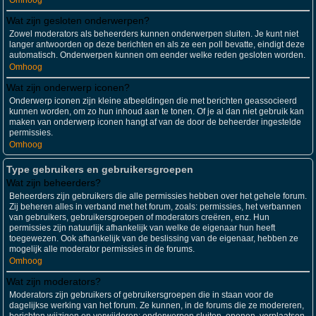
Omhoog
Wat zijn gesloten onderwerpen?
Zowel moderators als beheerders kunnen onderwerpen sluiten. Je kunt niet
langer antwoorden op deze berichten en als ze een poll bevatte, eindigt deze
automatisch. Onderwerpen kunnen om eender welke reden gesloten worden.
Omhoog
Wat zijn onderwerp iconen?
Onderwerp iconen zijn kleine afbeeldingen die met berichten geassocieerd
kunnen worden, om zo hun inhoud aan te tonen. Of je al dan niet gebruik kan
maken van onderwerp iconen hangt af van de door de beheerder ingestelde
permissies.
Omhoog
Type gebruikers en gebruikersgroepen
Wat zijn beheerders?
Beheerders zijn gebruikers die alle permissies hebben over het gehele forum.
Zij beheren alles in verband met het forum, zoals: permissies, het verbannen
van gebruikers, gebruikersgroepen of moderators creëren, enz. Hun
permissies zijn natuurlijk afhankelijk van welke de eigenaar hun heeft
toegewezen. Ook afhankelijk van de beslissing van de eigenaar, hebben ze
mogelijk alle moderator permissies in de forums.
Omhoog
Wat zijn moderators?
Moderators zijn gebruikers of gebruikersgroepen die in staan voor de
dagelijkse werking van het forum. Ze kunnen, in de forums die ze modereren,