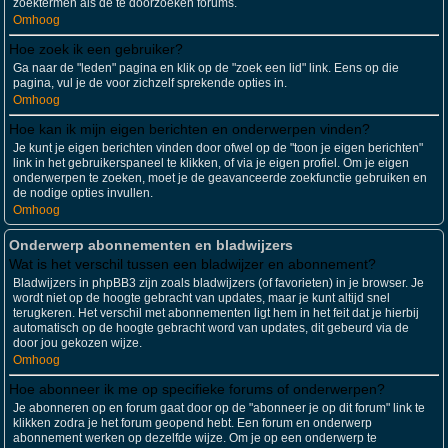
zoektermen als de te doorzoeken forums.
Omhoog
Hoe zoek ik een gebruiker?
Ga naar de "leden" pagina en klik op de "zoek een lid" link. Eens op die
pagina, vul je de voor zichzelf sprekende opties in.
Omhoog
Hoe kan ik mijn eigen berichten en onderwerpen vinden?
Je kunt je eigen berichten vinden door ofwel op de "toon je eigen berichten"
link in het gebruikerspaneel te klikken, of via je eigen profiel. Om je eigen
onderwerpen te zoeken, moet je de geavanceerde zoekfunctie gebruiken en
de nodige opties invullen.
Omhoog
Onderwerp abonnementen en bladwijzers
Wat is het verschil tussen een bladwijzer en abonnement?
Bladwijzers in phpBB3 zijn zoals bladwijzers (of favorieten) in je browser. Je
wordt niet op de hoogte gebracht van updates, maar je kunt altijd snel
terugkeren. Het verschil met abonnementen ligt hem in het feit dat je hierbij
automatisch op de hoogte gebracht word van updates, dit gebeurd via de
door jou gekozen wijze.
Omhoog
Hoe abonneer ik me op specifieke forums of onderwerpen?
Je abonneren op en forum gaat door op de "abonneer je op dit forum" link te
klikken zodra je het forum geopend hebt. Een forum en onderwerp
abonnement werken op dezelfde wijze. Om je op een onderwerp te