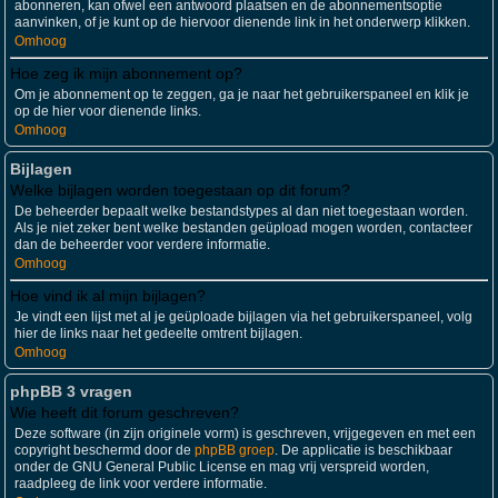
abonneren, kan ofwel een antwoord plaatsen en de abonnementsoptie
aanvinken, of je kunt op de hiervoor dienende link in het onderwerp klikken.
Omhoog
Hoe zeg ik mijn abonnement op?
Om je abonnement op te zeggen, ga je naar het gebruikerspaneel en klik je
op de hier voor dienende links.
Omhoog
Bijlagen
Welke bijlagen worden toegestaan op dit forum?
De beheerder bepaalt welke bestandstypes al dan niet toegestaan worden.
Als je niet zeker bent welke bestanden geüpload mogen worden, contacteer
dan de beheerder voor verdere informatie.
Omhoog
Hoe vind ik al mijn bijlagen?
Je vindt een lijst met al je geüploade bijlagen via het gebruikerspaneel, volg
hier de links naar het gedeelte omtrent bijlagen.
Omhoog
phpBB 3 vragen
Wie heeft dit forum geschreven?
Deze software (in zijn originele vorm) is geschreven, vrijgegeven en met een
copyright beschermd door de
phpBB groep
. De applicatie is beschikbaar
onder de GNU General Public License en mag vrij verspreid worden,
raadpleeg de link voor verdere informatie.