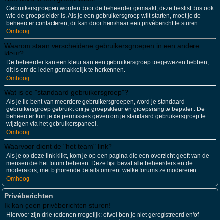
Gebruikersgroepen worden door de beheerder gemaakt, deze beslist dus ook
wie de groepsleider is. Als je een gebruikersgroep wilt starten, moet je de
beheerder contacteren, dit kan door hem/haar een privébericht te sturen.
Omhoog
Waarom staan verscheidene gebruikersgroepen in een andere
kleur?
De beheerder kan een kleur aan een gebruikersgroep toegewezen hebben,
dit is om de leden gemakkelijk te herkennen.
Omhoog
Wat is de "standaard gebruikersgroep"?
Als je lid bent van meerdere gebruikersgroepen, word je standaard
gebruikersgroep gebruikt om je groepskleur en groepsrang te bepalen. De
beheerder kun je de permissies geven om je standaard gebruikersgroep te
wijzigen via het gebruikerspaneel.
Omhoog
Waarvoor dient de "het team" link?
Als je op deze link klikt, kom je op een pagina die een overzicht geeft van de
mensen die het forum beheren. Deze lijst bevat alle beheerders en de
moderators, met bijhorende details omtrent welke forums ze modereren.
Omhoog
Privéberichten
Ik kan geen privéberichten sturen!
Hiervoor zijn drie redenen mogelijk: ofwel ben je niet geregistreerd en/of