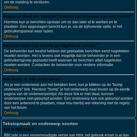
om de melding te versturen.
Omhoog
Waarvoor dient de "opslaan" knop bij het plaatsen van een bericht?
Hiermee kun je berichten opslaan om ze dan later af te werken en te
plaatsen. Een opgeslagen bericht kun je, via de bijhorende optie, in het
gebruikerspaneel weer laden.
Omhoog
Waarom moet mijn bericht goedgekeurd worden?
De beheerder kan beslist hebben dat geplaatste berichten eerst nagekeken
moeten worden. Het is tevens ook mogelijk dat de beheerder je in een
gebruikersgroep geplaatst heeft waarvan de berichten altijd nagelezen
moeten worden. Contacteer de beheerder voor verdere informatie.
Omhoog
Hoe bump ik mijn onderwerp?
Als je een onderwerp aan het bekijken bent, kun je klikken op de "bump
onderwerp" link. Hierdoor "bump" je het onderwerp naar boven op de eerste
pagina van de onderwerpenlijst. Als deze link er niet staat, kunnen
onderwerpen niet gebumpt worden. Een onderwerp kan ook gebumpt worden
door een antwoord te plaatsen, maar hou hierbij wel rekening met de regels
van het forum.
Omhoog
Tekstopmaak en onderwerp soorten
Wat is BBCode?
BBCode is een vereenvoudigde versie van html, het gebruik ervan is al dan