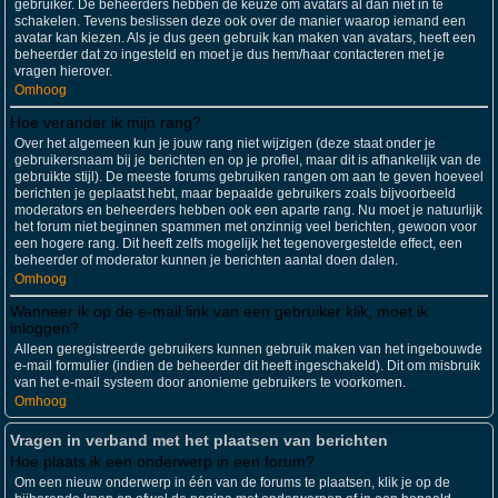
gebruiker. De beheerders hebben de keuze om avatars al dan niet in te
schakelen. Tevens beslissen deze ook over de manier waarop iemand een
avatar kan kiezen. Als je dus geen gebruik kan maken van avatars, heeft een
beheerder dat zo ingesteld en moet je dus hem/haar contacteren met je
vragen hierover.
Omhoog
Hoe verander ik mijn rang?
Over het algemeen kun je jouw rang niet wijzigen (deze staat onder je
gebruikersnaam bij je berichten en op je profiel, maar dit is afhankelijk van de
gebruikte stijl). De meeste forums gebruiken rangen om aan te geven hoeveel
berichten je geplaatst hebt, maar bepaalde gebruikers zoals bijvoorbeeld
moderators en beheerders hebben ook een aparte rang. Nu moet je natuurlijk
het forum niet beginnen spammen met onzinnig veel berichten, gewoon voor
een hogere rang. Dit heeft zelfs mogelijk het tegenovergestelde effect, een
beheerder of moderator kunnen je berichten aantal doen dalen.
Omhoog
Wanneer ik op de e-mail link van een gebruiker klik, moet ik
inloggen?
Alleen geregistreerde gebruikers kunnen gebruik maken van het ingebouwde
e-mail formulier (indien de beheerder dit heeft ingeschakeld). Dit om misbruik
van het e-mail systeem door anonieme gebruikers te voorkomen.
Omhoog
Vragen in verband met het plaatsen van berichten
Hoe plaats ik een onderwerp in een forum?
Om een nieuw onderwerp in één van de forums te plaatsen, klik je op de