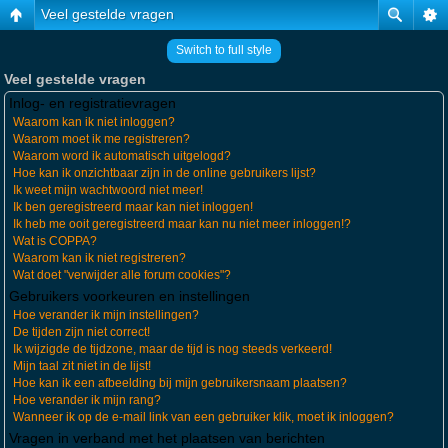
Veel gestelde vragen
Switch to full style
Veel gestelde vragen
Inlog- en registratievragen
Waarom kan ik niet inloggen?
Waarom moet ik me registreren?
Waarom word ik automatisch uitgelogd?
Hoe kan ik onzichtbaar zijn in de online gebruikers lijst?
Ik weet mijn wachtwoord niet meer!
Ik ben geregistreerd maar kan niet inloggen!
Ik heb me ooit geregistreerd maar kan nu niet meer inloggen!?
Wat is COPPA?
Waarom kan ik niet registreren?
Wat doet "verwijder alle forum cookies"?
Gebruikers voorkeuren en instellingen
Hoe verander ik mijn instellingen?
De tijden zijn niet correct!
Ik wijzigde de tijdzone, maar de tijd is nog steeds verkeerd!
Mijn taal zit niet in de lijst!
Hoe kan ik een afbeelding bij mijn gebruikersnaam plaatsen?
Hoe verander ik mijn rang?
Wanneer ik op de e-mail link van een gebruiker klik, moet ik inloggen?
Vragen in verband met het plaatsen van berichten