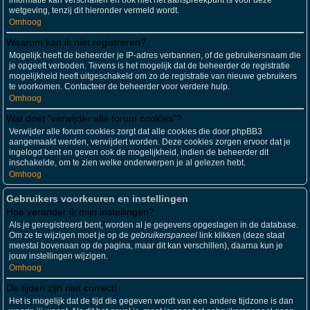
informatie kan verschaffen en ook niet het aanspreekpunt is voor deze
wetgeving, tenzij dit hieronder vermeld wordt.
Omhoog
Waarom kan ik niet registreren?
Mogelijk heeft de beheerder je IP-adres verbannen, of de gebruikersnaam die
je opgeeft verboden. Tevens is het mogelijk dat de beheerder de registratie
mogelijkheid heeft uitgeschakeld om zo de registratie van nieuwe gebruikers
te voorkomen. Contacteer de beheerder voor verdere hulp.
Omhoog
Wat doet "verwijder alle forum cookies"?
Verwijder alle forum cookies zorgt dat alle cookies die door phpBB3
aangemaakt werden, verwijdert worden. Deze cookies zorgen ervoor dat je
ingelogd bent en geven ook de mogelijkheid, indien de beheerder dit
inschakelde, om te zien welke onderwerpen je al gelezen hebt.
Omhoog
Gebruikers voorkeuren en instellingen
Hoe verander ik mijn instellingen?
Als je geregistreerd bent, worden al je gegevens opgeslagen in de database.
Om ze te wijzigen moet je op de
gebruikerspaneel
link klikken (deze staat
meestal bovenaan op de pagina, maar dit kan verschillen), daarna kun je
jouw instellingen wijzigen.
Omhoog
De tijden zijn niet correct!
Het is mogelijk dat de tijd die gegeven wordt van een andere tijdzone is dan