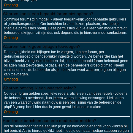
de opties te wijzigen.
Omhoog
Waarom kan ik een bepaald forum niet openen?
Sommige forums zijn mogelijk alleen toegankelijk voor bepaalde gebruikers
of gebruikersgroepen. Om berichten te zien, lezen, plaatsen, enz. heb je
speciale permissies nodig. Deze permissies kun je alleen van moderators of
beheerders krijgen, zij zijn dus ook degene die je hierover moet contacteren.
Omhoog
Waarom kan ik geen bijlagen toevoegen?
De mogelijkheid om bijlagen toe te voegen, kan per forum, per
gebruikersgroep of per gebruiker ingesteld worden. De beheerder kan het
bijvoorbeeld zo ingesteld hebben dat je in een bepaald forum helemaal geen
bijlagen mag toevoegen, of dat alleen de beheerders groep dit mag. Neem
contact op met de beheerder als je niet zeker weet waarom je geen bijlagen
kan toevoegen.
Omhoog
Waarom ontving ik een waarschuwing?
Op ieder forum gelden specifieke regels, als je één van deze regels (volgens
de beheerder) overtreedt, kun je een waarschuwing ontvangen. Het sturen
van een waarschuwing naar jouw is een beslissing van de beheerder, de
phpBB groep heeft hier dus in geen geval iets mee te maken.
Omhoog
Hoe kan ik berichten aan een moderator melden?
Als de beheerder het toelaat, kun je op de hiervoor dienende knop klikken bij
het bericht. Als je hierop geklikt hebt, moet je een paar nodige stappen volgen