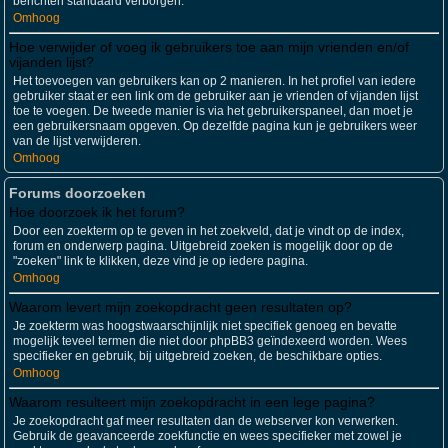
berichten standaard verborgen.
Omhoog
Hoe verwijder of voeg ik gebruikers toe aan mijn vrienden en/of
vijanden lijst?
Het toevoegen van gebruikers kan op 2 manieren. In het profiel van iedere
gebruiker staat er een link om de gebruiker aan je vrienden of vijanden lijst
toe te voegen. De tweede manier is via het gebruikerspaneel, dan moet je
een gebruikersnaam opgeven. Op dezelfde pagina kun je gebruikers weer
van de lijst verwijderen.
Omhoog
Forums doorzoeken
Hoe doorzoek ik het forum?
Door een zoekterm op te geven in het zoekveld, dat je vindt op de index,
forum en onderwerp pagina. Uitgebreid zoeken is mogelijk door op de
"zoeken" link te klikken, deze vind je op iedere pagina.
Omhoog
Waarom levert mijn zoekopdracht geen resultaten op?
Je zoekterm was hoogstwaarschijnlijk niet specifiek genoeg en bevatte
mogelijk teveel termen die niet door phpBB3 geïndexeerd worden. Wees
specifieker en gebruik, bij uitgebreid zoeken, de beschikbare opties.
Omhoog
Waarom resulteert mijn zoekopdracht in een lege pagina?
Je zoekopdracht gaf meer resultaten dan de webserver kon verwerken.
Gebruik de geavanceerde zoekfunctie en wees specifieker met zowel je