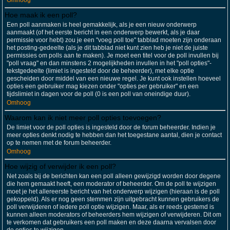
Omhoog
Hoe maak ik een poll?
Een poll aanmaken is heel gemakkelijk, als je een nieuw onderwerp
aanmaakt (of het eerste bericht in een onderwerp bewerkt, als je daar
permissie voor hebt) zou je een "voeg poll toe" tabblad moeten zijn onderaan
het posting-gedeelte (als je dit tabblad niet kunt zien heb je niet de juiste
permissies om polls aan te maken). Je moet een titel voor de poll invullen bij
"poll vraag" en dan minstens 2 mogelijkheden invullen in het "poll opties"-
tekstgedeelte (limiet is ingesteld door de beheerder), met elke optie
gescheiden door middel van een nieuwe regel. Je kunt ook instellen hoeveel
opties een gebruiker mag kiezen onder "opties per gebruiker" en een
tijdslimiet in dagen voor de poll (0 is een poll van oneindige duur).
Omhoog
Waarom kan ik niet meer poll opties toevoegen?
De limiet voor de poll opties is ingesteld door de forum beheerder. Indien je
meer opties denkt nodig te hebben dan het toegestane aantal, dien je contact
op te nemen met de forum beheerder.
Omhoog
Hoe wijzig of verwijder ik een poll?
Net zoals bij de berichten kan een poll alleen gewijzigd worden door degene
die hem gemaakt heeft, een moderator of beheerder. Om de poll te wijzigen
moet je het allereerste bericht van het onderwerp wijzigen (hieraan is de poll
gekoppeld). Als er nog geen stemmen zijn uitgebracht kunnen gebruikers de
poll verwijderen of iedere poll optie wijzigen. Maar, als er reeds gestemd is
kunnen alleen moderators of beheerders hem wijzigen of verwijderen. Dit om
te verkomen dat gebruikers een poll maken en deze daarna vervalsen door