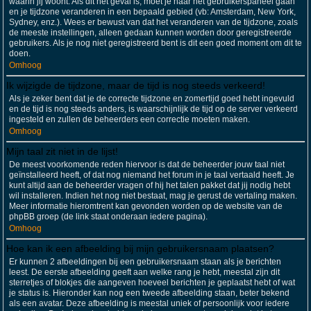
waarin jij woont. Als dit het geval is, moet je naar het gebruikerspaneel gaan
en je tijdzone veranderen in een bepaald gebied (vb: Amsterdam, New York,
Sydney, enz.). Wees er bewust van dat het veranderen van de tijdzone, zoals
de meeste instellingen, alleen gedaan kunnen worden door geregistreerde
gebruikers. Als je nog niet geregistreerd bent is dit een goed moment om dit te
doen.
Omhoog
Ik wijzigde de tijdzone, maar de tijd is nog steeds verkeerd!
Als je zeker bent dat je de correcte tijdzone en zomertijd goed hebt ingevuld
en de tijd is nog steeds anders, is waarschijnlijk de tijd op de server verkeerd
ingesteld en zullen de beheerders een correctie moeten maken.
Omhoog
Mijn taal zit niet in de lijst!
De meest voorkomende reden hiervoor is dat de beheerder jouw taal niet
geïnstalleerd heeft, of dat nog niemand het forum in je taal vertaald heeft. Je
kunt altijd aan de beheerder vragen of hij het talen pakket dat jij nodig hebt
wil installeren. Indien het nog niet bestaat, mag je gerust de vertaling maken.
Meer informatie hieromtrent kan gevonden worden op de website van de
phpBB groep (de link staat onderaan iedere pagina).
Omhoog
Hoe kan ik een afbeelding bij mijn gebruikersnaam plaatsen?
Er kunnen 2 afbeeldingen bij een gebruikersnaam staan als je berichten
leest. De eerste afbeelding geeft aan welke rang je hebt, meestal zijn dit
sterretjes of blokjes die aangeven hoeveel berichten je geplaatst hebt of wat
je status is. Hieronder kan nog een tweede afbeelding staan, beter bekend
als een avatar. Deze afbeelding is meestal uniek of persoonlijk voor iedere