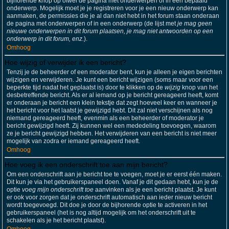
bijhorende knop op ofwel de pagina met onderwerpen of in een bepaald
onderwerp. Mogelijk moet je je registreren voor je een nieuw onderwerp kan
aanmaken, de permissies die je al dan niet hebt in het forum staan onderaan
de pagina met onderwerpen of in een onderwerp (de lijst met
je mag geen
nieuwe onderwerpen in dit forum plaatsen, je mag niet antwoorden op een
onderwerp in dit forum, enz.
).
Omhoog
Hoe wijzig of verwijder ik een bericht?
Tenzij je de beheerder of een moderator bent, kun je alleen je eigen berichten
wijzigen en verwijderen. Je kunt een bericht wijzigen (soms maar voor een
beperkte tijd nadat het geplaatst is) door te klikken op de
wijzig
knop van het
desbetreffende bericht. Als er al iemand op je bericht gereageerd heeft, komt
er onderaan je bericht een klein tekstje dat zegt hoeveel keer en wanneer je
het bericht voor het laatst je gewijzigd hebt. Dit zal niet verschijnen als nog
niemand gereageerd heeft, evenmin als een beheerder of moderator je
bericht gewijzigd heeft. Zij kunnen wel een mededeling toevoegen, waarom
ze je bericht gewijzigd hebben. Het verwijderen van een bericht is niet meer
mogelijk van zodra er iemand gereageerd heeft.
Omhoog
Hoe voeg ik een onderschrift toe aan mijn bericht?
Om een onderschrift aan je bericht toe te voegen, moet je er eerst één maken.
Dit kun je via het gebruikerspaneel doen. Vanaf je dit gedaan hebt, kun je de
optie
voeg mijn onderschrift toe
aanvinken als je een bericht plaatst. Je kunt
er ook voor zorgen dat je onderschrift automatisch aan ieder nieuw bericht
wordt toegevoegd. Dit doe je door de bijhorende optie te activeren in het
gebruikerspaneel (het is nog altijd mogelijk om het onderschrift uit te
schakelen als je het bericht plaatst).