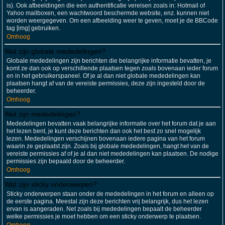
is). Ook afbeeldingen die een authentificatie vereisen zoals in: Hotmail of
Yahoo mailboxen, een wachtwoord beschermde website, enz. kunnen niet
worden weergegeven. Om een afbeelding weer te geven, moet je de BBCode
tag [img] gebruiken.
Omhoog
Wat zijn globale mededelingen?
Globale mededelingen zijn berichten die belangrijke informatie bevatten, je
komt ze dan ook op verschillende plaatsen tegen zoals bovenaan ieder forum
en in het gebruikerspaneel. Of je al dan niet globale mededelingen kan
plaatsen hangt af van de vereiste permissies, deze zijn ingesteld door de
beheerder.
Omhoog
Wat zijn mededelingen?
Mededelingen bevatten vaak belangrijke informatie over het forum dat je aan
het lezen bent, je kunt deze berichten dan ook het best zo snel mogelijk
lezen. Mededelingen verschijnen bovenaan iedere pagina van het forum
waarin ze geplaatst zijn. Zoals bij globale mededelingen, hangt het van de
vereiste permissies af of je al dan niet mededelingen kan plaatsen. De nodige
permissies zijn bepaald door de beheerder.
Omhoog
Wat zijn sticky onderwerpen?
Sticky onderwerpen staan onder de mededelingen in het forum en alleen op
de eerste pagina. Meestal zijn deze berichten vrij belangrijk, dus het lezen
ervan is aangeraden. Net zoals bij mededelingen bepaalt de beheerder
welke permissies je moet hebben om een sticky onderwerp te plaatsen.