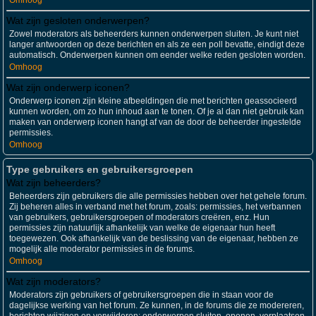
Omhoog
Wat zijn gesloten onderwerpen?
Zowel moderators als beheerders kunnen onderwerpen sluiten. Je kunt niet
langer antwoorden op deze berichten en als ze een poll bevatte, eindigt deze
automatisch. Onderwerpen kunnen om eender welke reden gesloten worden.
Omhoog
Wat zijn onderwerp iconen?
Onderwerp iconen zijn kleine afbeeldingen die met berichten geassocieerd
kunnen worden, om zo hun inhoud aan te tonen. Of je al dan niet gebruik kan
maken van onderwerp iconen hangt af van de door de beheerder ingestelde
permissies.
Omhoog
Type gebruikers en gebruikersgroepen
Wat zijn beheerders?
Beheerders zijn gebruikers die alle permissies hebben over het gehele forum.
Zij beheren alles in verband met het forum, zoals: permissies, het verbannen
van gebruikers, gebruikersgroepen of moderators creëren, enz. Hun
permissies zijn natuurlijk afhankelijk van welke de eigenaar hun heeft
toegewezen. Ook afhankelijk van de beslissing van de eigenaar, hebben ze
mogelijk alle moderator permissies in de forums.
Omhoog
Wat zijn moderators?
Moderators zijn gebruikers of gebruikersgroepen die in staan voor de
dagelijkse werking van het forum. Ze kunnen, in de forums die ze modereren,