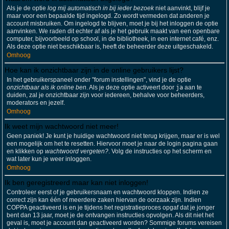
Als je de optie
log mij automatisch in bij ieder bezoek
niet aanvinkt, blijf je
maar voor een bepaalde tijd ingelogd. Zo wordt vermeden dat anderen je
account misbruiken. Om ingelogd te blijven, moet je bij het inloggen de optie
aanvinken. We raden dit echter af als je het gebruik maakt van een openbare
computer, bijvoorbeeld op school, in de bibliotheek, in een internet café, enz.
Als deze optie niet beschikbaar is, heeft de beheerder deze uitgeschakeld.
Omhoog
Hoe kan ik onzichtbaar zijn in de online gebruikers lijst?
In het gebruikerspaneel onder "forum instellingen", vind je de optie
onzichtbaar als ik online ben
. Als je deze optie activeert door
ja
aan te
duiden, zal je onzichtbaar zijn voor iedereen, behalve voor beheerders,
moderators en jezelf.
Omhoog
Ik weet mijn wachtwoord niet meer!
Geen paniek! Je kunt je huidige wachtwoord niet terug krijgen, maar er is wel
een mogelijk om het te resetten. Hiervoor moet je naar de login pagina gaan
en klikken op
wachtwoord vergeten?
. Volg de instructies op het scherm en
wat later kun je weer inloggen.
Omhoog
Ik ben geregistreerd maar kan niet inloggen!
Controleer eerst of je gebruikersnaam en wachtwoord kloppen. Indien ze
correct zijn kan één of meerdere zaken hiervan de oorzaak zijn. Indien
COPPA geactiveerd is en je tijdens het registratieproces opgaf dat je jonger
bent dan 13 jaar, moet je de ontvangen instructies opvolgen. Als dit niet het
geval is, moet je account dan geactiveerd worden? Sommige forums vereisen