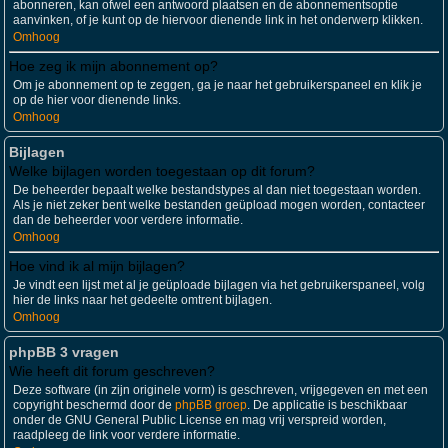
abonneren, kan ofwel een antwoord plaatsen en de abonnementsoptie
aanvinken, of je kunt op de hiervoor dienende link in het onderwerp klikken.
Omhoog
Hoe zeg ik mijn abonnement op?
Om je abonnement op te zeggen, ga je naar het gebruikerspaneel en klik je
op de hier voor dienende links.
Omhoog
Bijlagen
Welke bijlagen worden toegestaan op dit forum?
De beheerder bepaalt welke bestandstypes al dan niet toegestaan worden.
Als je niet zeker bent welke bestanden geüpload mogen worden, contacteer
dan de beheerder voor verdere informatie.
Omhoog
Hoe vind ik al mijn bijlagen?
Je vindt een lijst met al je geüploade bijlagen via het gebruikerspaneel, volg
hier de links naar het gedeelte omtrent bijlagen.
Omhoog
phpBB 3 vragen
Wie heeft dit forum geschreven?
Deze software (in zijn originele vorm) is geschreven, vrijgegeven en met een
copyright beschermd door de
phpBB groep
. De applicatie is beschikbaar
onder de GNU General Public License en mag vrij verspreid worden,
raadpleeg de link voor verdere informatie.