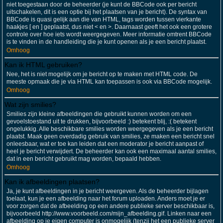
niet toegestaan door de beheerder (je kunt de BBCode ook per bericht
uitschakelen, dit is een optie bij het plaatsen van je bericht). De syntax van
BBCode is quasi gelijk aan die van HTML, tags worden tussen vierkante
haakjes [ en ] geplaatst, dus niet < en >. Daarnaast geeft het ook een grotere
controle over hoe iets wordt weergegeven. Meer informatie omtrent BBCode
is te vinden in de handleiding die je kunt openen als je een bericht plaatst.
Omhoog
Kan ik HTML gebruiken?
Nee, het is niet mogelijk om je bericht op te maken met HTML code. De
meeste opmaak die je via HTML kan toepassen is ook via BBCode mogelijk.
Omhoog
Wat zijn smilies?
Smilies zijn kleine afbeeldingen die gebruikt kunnen worden om een
gevoelstoestand uit te drukken, bijvoorbeeld :) betekent blij, :( betekent
ongelukkig. Alle beschikbare smilies worden weergegeven als je een bericht
plaatst. Maak geen overdadig gebruik van smilies, ze maken een bericht snel
onleesbaar, wat er toe kan leiden dat een moderator je bericht aanpast of
heel je bericht verwijdert. De beheerder kan ook een maximaal aantal smilies,
dat in een bericht gebruikt mag worden, bepaald hebben.
Omhoog
Kan ik afbeeldingen plaatsen?
Ja, je kunt afbeeldingen in je bericht weergeven. Als de beheerder bijlagen
toelaat, kun je een afbeelding naar het forum uploaden. Anders moet je er
voor zorgen dat de afbeelding op een andere publieke server beschikbaar is,
bijvoorbeeld http://www.voorbeeld.com/mijn_afbeelding.gif. Linken naar een
afbeelding op je eigen computer is onmogelijk (tenzij het een publieke server