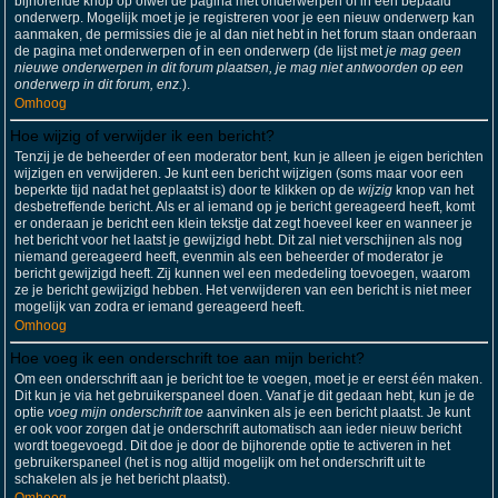
bijhorende knop op ofwel de pagina met onderwerpen of in een bepaald
onderwerp. Mogelijk moet je je registreren voor je een nieuw onderwerp kan
aanmaken, de permissies die je al dan niet hebt in het forum staan onderaan
de pagina met onderwerpen of in een onderwerp (de lijst met
je mag geen
nieuwe onderwerpen in dit forum plaatsen, je mag niet antwoorden op een
onderwerp in dit forum, enz.
).
Omhoog
Hoe wijzig of verwijder ik een bericht?
Tenzij je de beheerder of een moderator bent, kun je alleen je eigen berichten
wijzigen en verwijderen. Je kunt een bericht wijzigen (soms maar voor een
beperkte tijd nadat het geplaatst is) door te klikken op de
wijzig
knop van het
desbetreffende bericht. Als er al iemand op je bericht gereageerd heeft, komt
er onderaan je bericht een klein tekstje dat zegt hoeveel keer en wanneer je
het bericht voor het laatst je gewijzigd hebt. Dit zal niet verschijnen als nog
niemand gereageerd heeft, evenmin als een beheerder of moderator je
bericht gewijzigd heeft. Zij kunnen wel een mededeling toevoegen, waarom
ze je bericht gewijzigd hebben. Het verwijderen van een bericht is niet meer
mogelijk van zodra er iemand gereageerd heeft.
Omhoog
Hoe voeg ik een onderschrift toe aan mijn bericht?
Om een onderschrift aan je bericht toe te voegen, moet je er eerst één maken.
Dit kun je via het gebruikerspaneel doen. Vanaf je dit gedaan hebt, kun je de
optie
voeg mijn onderschrift toe
aanvinken als je een bericht plaatst. Je kunt
er ook voor zorgen dat je onderschrift automatisch aan ieder nieuw bericht
wordt toegevoegd. Dit doe je door de bijhorende optie te activeren in het
gebruikerspaneel (het is nog altijd mogelijk om het onderschrift uit te
schakelen als je het bericht plaatst).