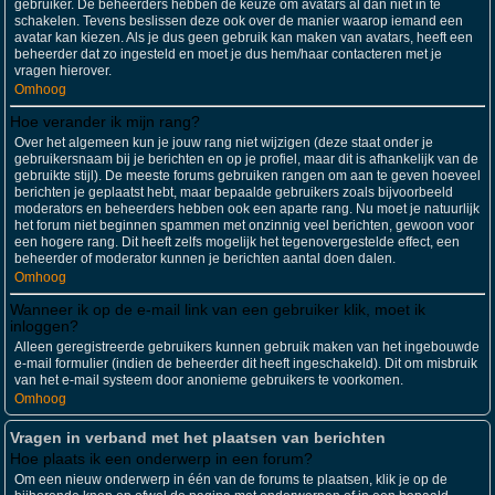
gebruiker. De beheerders hebben de keuze om avatars al dan niet in te
schakelen. Tevens beslissen deze ook over de manier waarop iemand een
avatar kan kiezen. Als je dus geen gebruik kan maken van avatars, heeft een
beheerder dat zo ingesteld en moet je dus hem/haar contacteren met je
vragen hierover.
Omhoog
Hoe verander ik mijn rang?
Over het algemeen kun je jouw rang niet wijzigen (deze staat onder je
gebruikersnaam bij je berichten en op je profiel, maar dit is afhankelijk van de
gebruikte stijl). De meeste forums gebruiken rangen om aan te geven hoeveel
berichten je geplaatst hebt, maar bepaalde gebruikers zoals bijvoorbeeld
moderators en beheerders hebben ook een aparte rang. Nu moet je natuurlijk
het forum niet beginnen spammen met onzinnig veel berichten, gewoon voor
een hogere rang. Dit heeft zelfs mogelijk het tegenovergestelde effect, een
beheerder of moderator kunnen je berichten aantal doen dalen.
Omhoog
Wanneer ik op de e-mail link van een gebruiker klik, moet ik
inloggen?
Alleen geregistreerde gebruikers kunnen gebruik maken van het ingebouwde
e-mail formulier (indien de beheerder dit heeft ingeschakeld). Dit om misbruik
van het e-mail systeem door anonieme gebruikers te voorkomen.
Omhoog
Vragen in verband met het plaatsen van berichten
Hoe plaats ik een onderwerp in een forum?
Om een nieuw onderwerp in één van de forums te plaatsen, klik je op de