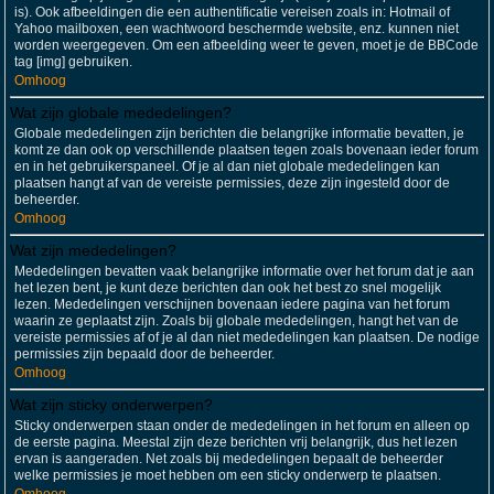
is). Ook afbeeldingen die een authentificatie vereisen zoals in: Hotmail of
Yahoo mailboxen, een wachtwoord beschermde website, enz. kunnen niet
worden weergegeven. Om een afbeelding weer te geven, moet je de BBCode
tag [img] gebruiken.
Omhoog
Wat zijn globale mededelingen?
Globale mededelingen zijn berichten die belangrijke informatie bevatten, je
komt ze dan ook op verschillende plaatsen tegen zoals bovenaan ieder forum
en in het gebruikerspaneel. Of je al dan niet globale mededelingen kan
plaatsen hangt af van de vereiste permissies, deze zijn ingesteld door de
beheerder.
Omhoog
Wat zijn mededelingen?
Mededelingen bevatten vaak belangrijke informatie over het forum dat je aan
het lezen bent, je kunt deze berichten dan ook het best zo snel mogelijk
lezen. Mededelingen verschijnen bovenaan iedere pagina van het forum
waarin ze geplaatst zijn. Zoals bij globale mededelingen, hangt het van de
vereiste permissies af of je al dan niet mededelingen kan plaatsen. De nodige
permissies zijn bepaald door de beheerder.
Omhoog
Wat zijn sticky onderwerpen?
Sticky onderwerpen staan onder de mededelingen in het forum en alleen op
de eerste pagina. Meestal zijn deze berichten vrij belangrijk, dus het lezen
ervan is aangeraden. Net zoals bij mededelingen bepaalt de beheerder
welke permissies je moet hebben om een sticky onderwerp te plaatsen.