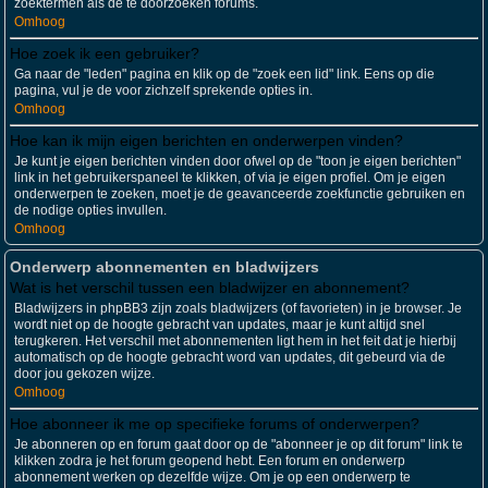
zoektermen als de te doorzoeken forums.
Omhoog
Hoe zoek ik een gebruiker?
Ga naar de "leden" pagina en klik op de "zoek een lid" link. Eens op die
pagina, vul je de voor zichzelf sprekende opties in.
Omhoog
Hoe kan ik mijn eigen berichten en onderwerpen vinden?
Je kunt je eigen berichten vinden door ofwel op de "toon je eigen berichten"
link in het gebruikerspaneel te klikken, of via je eigen profiel. Om je eigen
onderwerpen te zoeken, moet je de geavanceerde zoekfunctie gebruiken en
de nodige opties invullen.
Omhoog
Onderwerp abonnementen en bladwijzers
Wat is het verschil tussen een bladwijzer en abonnement?
Bladwijzers in phpBB3 zijn zoals bladwijzers (of favorieten) in je browser. Je
wordt niet op de hoogte gebracht van updates, maar je kunt altijd snel
terugkeren. Het verschil met abonnementen ligt hem in het feit dat je hierbij
automatisch op de hoogte gebracht word van updates, dit gebeurd via de
door jou gekozen wijze.
Omhoog
Hoe abonneer ik me op specifieke forums of onderwerpen?
Je abonneren op en forum gaat door op de "abonneer je op dit forum" link te
klikken zodra je het forum geopend hebt. Een forum en onderwerp
abonnement werken op dezelfde wijze. Om je op een onderwerp te