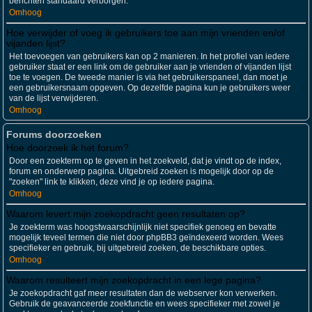
berichten standaard verborgen.
Omhoog
Hoe verwijder of voeg ik gebruikers toe aan mijn vrienden en/of
vijanden lijst?
Het toevoegen van gebruikers kan op 2 manieren. In het profiel van iedere
gebruiker staat er een link om de gebruiker aan je vrienden of vijanden lijst
toe te voegen. De tweede manier is via het gebruikerspaneel, dan moet je
een gebruikersnaam opgeven. Op dezelfde pagina kun je gebruikers weer
van de lijst verwijderen.
Omhoog
Forums doorzoeken
Hoe doorzoek ik het forum?
Door een zoekterm op te geven in het zoekveld, dat je vindt op de index,
forum en onderwerp pagina. Uitgebreid zoeken is mogelijk door op de
"zoeken" link te klikken, deze vind je op iedere pagina.
Omhoog
Waarom levert mijn zoekopdracht geen resultaten op?
Je zoekterm was hoogstwaarschijnlijk niet specifiek genoeg en bevatte
mogelijk teveel termen die niet door phpBB3 geïndexeerd worden. Wees
specifieker en gebruik, bij uitgebreid zoeken, de beschikbare opties.
Omhoog
Waarom resulteert mijn zoekopdracht in een lege pagina?
Je zoekopdracht gaf meer resultaten dan de webserver kon verwerken.
Gebruik de geavanceerde zoekfunctie en wees specifieker met zowel je