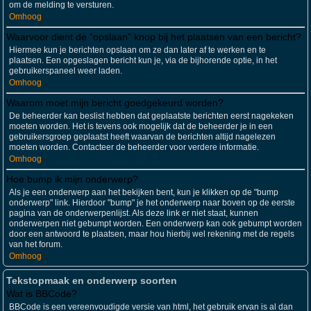
om de melding te versturen.
Omhoog
Waarvoor dient de "opslaan" knop bij het plaatsen van een bericht?
Hiermee kun je berichten opslaan om ze dan later af te werken en te
plaatsen. Een opgeslagen bericht kun je, via de bijhorende optie, in het
gebruikerspaneel weer laden.
Omhoog
Waarom moet mijn bericht goedgekeurd worden?
De beheerder kan beslist hebben dat geplaatste berichten eerst nagekeken
moeten worden. Het is tevens ook mogelijk dat de beheerder je in een
gebruikersgroep geplaatst heeft waarvan de berichten altijd nagelezen
moeten worden. Contacteer de beheerder voor verdere informatie.
Omhoog
Hoe bump ik mijn onderwerp?
Als je een onderwerp aan het bekijken bent, kun je klikken op de "bump
onderwerp" link. Hierdoor "bump" je het onderwerp naar boven op de eerste
pagina van de onderwerpenlijst. Als deze link er niet staat, kunnen
onderwerpen niet gebumpt worden. Een onderwerp kan ook gebumpt worden
door een antwoord te plaatsen, maar hou hierbij wel rekening met de regels
van het forum.
Omhoog
Tekstopmaak en onderwerp soorten
Wat is BBCode?
BBCode is een vereenvoudigde versie van html, het gebruik ervan is al dan