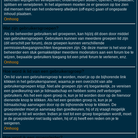
berichten wijzigen en verwijderen; onderwerpen sluiten, openen, verplaatsen,
splitsen en verwijderen. In het algemeen moeten ze er gewoon op toe zien
dat mensen niet van het onderwerp afwijken (
off-topic
) gaan of ongepaste
inhoud plaatsen.
Omhoog
Wat zijn gebruikersgroepen?
Als de beheerder gebruikers wil groeperen, kan hij/zij dit doen door middel
van gebruikersgroepen. Gebruikers kunnen van meerdere groepen lid zijn
(dit verschilt per forum), deze groepen kunnen verschillende
permissies/toegangsrechten toegewezen zijn. Op deze manier is het voor de
beheerder een stuk gemakkelijker meerdere moderators aan een forum toe te
wijzen, bepaalde gebruikers toegang tot een privé forum te verlenen, enz.
Omhoog
Hoe word ik lid van een gebruikersgroep?
Om lid van een gebruikersgroep te worden, moet je op de bijhorende link
klikken in het gebruikerspaneel, waarna je een overzicht van alle
gebruikersgroepen krijgt. Niet alle groepen zijn vrij toegankelijk, ze vereisen
een goedkeuring van je lidmaatschap en hebben soms zelf verborgen
gebruikers. Als het een open groep is, kun je lid worden door op de hiervoor
dienende knop te klikken. Als het een gesloten groep is, kun je je
lidmaatschap aanvragen door op de bijhorende knop te klikken. De
groepsleider moet je aanvraag dan goedkeuren, hij of zij vraagt mogelijk
waarom je lid wil worden. Indien je niet tot een groep toegelaten wordt, moet
je de groepsleider niet lastig vallen, hij of zij heeft een reden om je te
weigeren.
Omhoog
Hoe word ik een groepsleider?