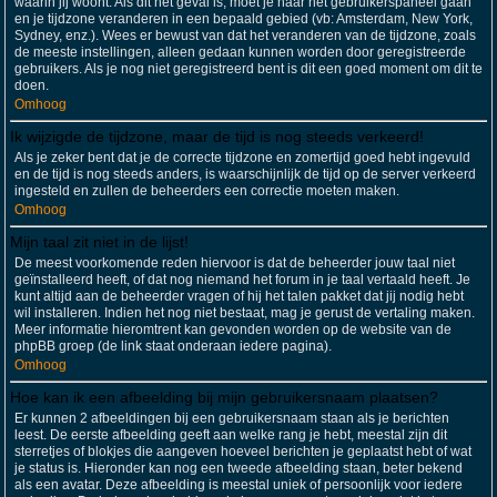
waarin jij woont. Als dit het geval is, moet je naar het gebruikerspaneel gaan
en je tijdzone veranderen in een bepaald gebied (vb: Amsterdam, New York,
Sydney, enz.). Wees er bewust van dat het veranderen van de tijdzone, zoals
de meeste instellingen, alleen gedaan kunnen worden door geregistreerde
gebruikers. Als je nog niet geregistreerd bent is dit een goed moment om dit te
doen.
Omhoog
Ik wijzigde de tijdzone, maar de tijd is nog steeds verkeerd!
Als je zeker bent dat je de correcte tijdzone en zomertijd goed hebt ingevuld
en de tijd is nog steeds anders, is waarschijnlijk de tijd op de server verkeerd
ingesteld en zullen de beheerders een correctie moeten maken.
Omhoog
Mijn taal zit niet in de lijst!
De meest voorkomende reden hiervoor is dat de beheerder jouw taal niet
geïnstalleerd heeft, of dat nog niemand het forum in je taal vertaald heeft. Je
kunt altijd aan de beheerder vragen of hij het talen pakket dat jij nodig hebt
wil installeren. Indien het nog niet bestaat, mag je gerust de vertaling maken.
Meer informatie hieromtrent kan gevonden worden op de website van de
phpBB groep (de link staat onderaan iedere pagina).
Omhoog
Hoe kan ik een afbeelding bij mijn gebruikersnaam plaatsen?
Er kunnen 2 afbeeldingen bij een gebruikersnaam staan als je berichten
leest. De eerste afbeelding geeft aan welke rang je hebt, meestal zijn dit
sterretjes of blokjes die aangeven hoeveel berichten je geplaatst hebt of wat
je status is. Hieronder kan nog een tweede afbeelding staan, beter bekend
als een avatar. Deze afbeelding is meestal uniek of persoonlijk voor iedere