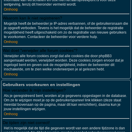
informatie kan verschaffen en ook niet het aanspreekpunt is voor deze
wetgeving, tenzij dit hieronder vermeld wordt.
Omhoog
Waarom kan ik niet registreren?
Mogelijk heeft de beheerder je IP-adres verbannen, of de gebruikersnaam die
je opgeeft verboden. Tevens is het mogelijk dat de beheerder de registratie
mogelijkheid heeft uitgeschakeld om zo de registratie van nieuwe gebruikers
te voorkomen. Contacteer de beheerder voor verdere hulp.
Omhoog
Wat doet "verwijder alle forum cookies"?
Verwijder alle forum cookies zorgt dat alle cookies die door phpBB3
aangemaakt werden, verwijdert worden. Deze cookies zorgen ervoor dat je
ingelogd bent en geven ook de mogelijkheid, indien de beheerder dit
inschakelde, om te zien welke onderwerpen je al gelezen hebt.
Omhoog
Gebruikers voorkeuren en instellingen
Hoe verander ik mijn instellingen?
Als je geregistreerd bent, worden al je gegevens opgeslagen in de database.
Om ze te wijzigen moet je op de
gebruikerspaneel
link klikken (deze staat
meestal bovenaan op de pagina, maar dit kan verschillen), daarna kun je
jouw instellingen wijzigen.
Omhoog
De tijden zijn niet correct!
Het is mogelijk dat de tijd die gegeven wordt van een andere tijdzone is dan