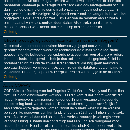
dat iedere nieuwe account geactiveerd wordt, ofwel door jezelf of door een
beheerder. Wanneer je je geregistreerd hebt werd ook medegedeeld of dit al
dan niet nodig is. Indien je een e-mail ontvangen hebt, moet je de daarin
opgegeven instructies volgen. Als je nooit een e-mail ontvangen hebt, was het
opgegeven e-mailadres dan wel juist? Één van de redenen van activatie is
om het aantal valse accounts te doen dalen. Als je zeker bent dat je e-
mailadres correct was, neem dan contact op met de beheerder.
Omhoog
Ik heb me ooit geregistreerd maar kan nu niet meer inloggen!?
De meest voorkomende oorzaken hiervoor zijn je gaf een verkeerde
gebruikersnaam of wachtwoord op (controleer de e-mail met je registratie
gegevens) of de beheerder verwijderde je account om één of andere reden.
Indien dit laatste het geval is, heb je dan ooit een bericht geplaatst? Het is
normaal dat forums om de zoveel tijd gebruikers, die nog geen berichten
geplaatst hebben, verwijderen. Dit doen ze om de database qua omvang te
verkleinen. Probeer je opnieuw te registreren en vermeng je in de discussies.
Omhoog
Wat is COPPA?
COPPA is de afkorting voor het Engelse "Child Online Privacy and Protection
Act". Dit is een Amerikaanse wet van 1998 die vereist dat iedere website die
mogelijk gegevens van jongeren onder de 13 jaar verzamelt, hiervoor de
toestemming heeft van de ouders. Deze toestemming moet schriftelijk of op
een andere wijze gegeven worden, zodat de ouders weten dat de website
persoonlijke gegevens van hun kind, jonger dan 13, heeft. Indien je niet zeker
bent of deze wet al dan niet op jou of de website waarop je wilt registreren
van toepassing is, neem dan contact op met een juridisch raadgever voor
meer informatie. Houd er rekening mee dat het phpBB team geen wettelijke