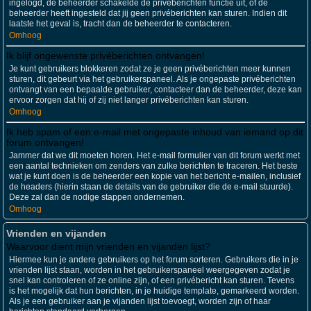
ingelogd, de beheerder schakelde de privéberichten functie uit, of de
beheerder heeft ingesteld dat jij geen privéberichten kan sturen. Indien dit
laatste het geval is, tracht dan de beheerder te contacteren.
Omhoog
Ik blijf ongewenste privéberichten ontvangen!
Je kunt gebruikers blokkeren zodat ze je geen privéberichten meer kunnen
sturen, dit gebeurt via het gebruikerspaneel. Als je ongepaste privéberichten
ontvangt van een bepaalde gebruiker, contacteer dan de beheerder, deze kan
ervoor zorgen dat hij of zij niet langer privéberichten kan sturen.
Omhoog
Ik heb spam of een e-mail met ongepaste inhoud van iemand op dit
forum ontvangen!
Jammer dat we dit moeten horen. Het e-mail formulier van dit forum werkt met
een aantal technieken om zenders van zulke berichten te traceren. Het beste
wat je kunt doen is de beheerder een kopie van het bericht e-mailen, inclusief
de headers (hierin staan de details van de gebruiker die de e-mail stuurde).
Deze zal dan de nodige stappen ondernemen.
Omhoog
Vrienden en vijanden
Waarvoor dient mijn vrienden en vijanden lijst?
Hiermee kun je andere gebruikers op het forum sorteren. Gebruikers die in je
vrienden lijst staan, worden in het gebruikerspaneel weergegeven zodat je
snel kan controleren of ze online zijn, of een privébericht kan sturen. Tevens
is het mogelijk dat hun berichten, in je huidige template, gemarkeerd worden.
Als je een gebruiker aan je vijanden lijst toevoegt, worden zijn of haar