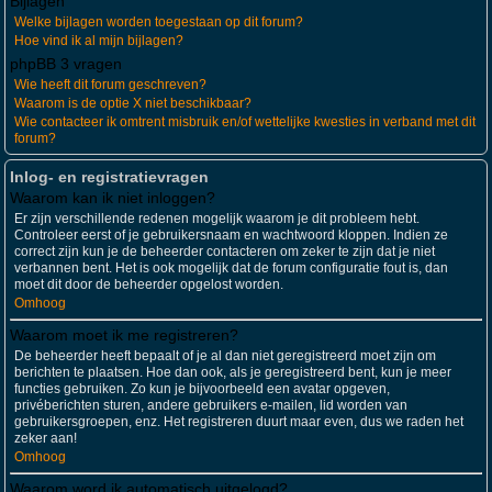
Bijlagen
Welke bijlagen worden toegestaan op dit forum?
Hoe vind ik al mijn bijlagen?
phpBB 3 vragen
Wie heeft dit forum geschreven?
Waarom is de optie X niet beschikbaar?
Wie contacteer ik omtrent misbruik en/of wettelijke kwesties in verband met dit
forum?
Inlog- en registratievragen
Waarom kan ik niet inloggen?
Er zijn verschillende redenen mogelijk waarom je dit probleem hebt.
Controleer eerst of je gebruikersnaam en wachtwoord kloppen. Indien ze
correct zijn kun je de beheerder contacteren om zeker te zijn dat je niet
verbannen bent. Het is ook mogelijk dat de forum configuratie fout is, dan
moet dit door de beheerder opgelost worden.
Omhoog
Waarom moet ik me registreren?
De beheerder heeft bepaalt of je al dan niet geregistreerd moet zijn om
berichten te plaatsen. Hoe dan ook, als je geregistreerd bent, kun je meer
functies gebruiken. Zo kun je bijvoorbeeld een avatar opgeven,
privéberichten sturen, andere gebruikers e-mailen, lid worden van
gebruikersgroepen, enz. Het registreren duurt maar even, dus we raden het
zeker aan!
Omhoog
Waarom word ik automatisch uitgelogd?