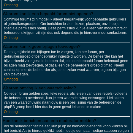
de opties te wijzigen.
Omhoog
Waarom kan ik een bepaald forum niet openen?
Sommige forums zijn mogelijk alleen toegankelijk voor bepaalde gebruikers
of gebruikersgroepen. Om berichten te zien, lezen, plaatsen, enz. heb je
speciale permissies nodig. Deze permissies kun je alleen van moderators of
beheerders krijgen, zij zijn dus ook degene die je hierover moet contacteren.
Omhoog
Waarom kan ik geen bijlagen toevoegen?
De mogelijkheid om bijlagen toe te voegen, kan per forum, per
gebruikersgroep of per gebruiker ingesteld worden. De beheerder kan het
bijvoorbeeld zo ingesteld hebben dat je in een bepaald forum helemaal geen
bijlagen mag toevoegen, of dat alleen de beheerders groep dit mag. Neem
contact op met de beheerder als je niet zeker weet waarom je geen bijlagen
kan toevoegen.
Omhoog
Waarom ontving ik een waarschuwing?
Op ieder forum gelden specifieke regels, als je één van deze regels (volgens
de beheerder) overtreedt, kun je een waarschuwing ontvangen. Het sturen
van een waarschuwing naar jouw is een beslissing van de beheerder, de
phpBB groep heeft hier dus in geen geval iets mee te maken.
Omhoog
Hoe kan ik berichten aan een moderator melden?
Als de beheerder het toelaat, kun je op de hiervoor dienende knop klikken bij
het bericht. Als je hierop geklikt hebt, moet je een paar nodige stappen volgen