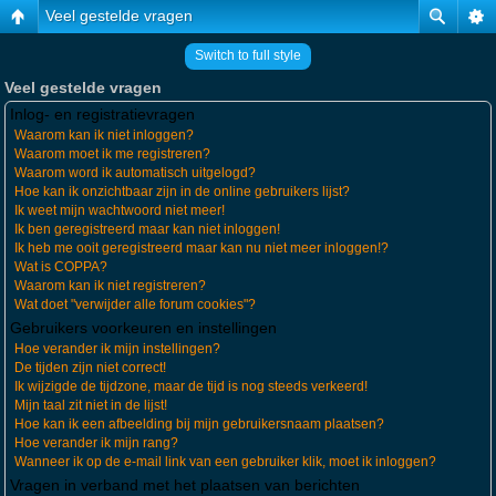
Veel gestelde vragen
Switch to full style
Veel gestelde vragen
Inlog- en registratievragen
Waarom kan ik niet inloggen?
Waarom moet ik me registreren?
Waarom word ik automatisch uitgelogd?
Hoe kan ik onzichtbaar zijn in de online gebruikers lijst?
Ik weet mijn wachtwoord niet meer!
Ik ben geregistreerd maar kan niet inloggen!
Ik heb me ooit geregistreerd maar kan nu niet meer inloggen!?
Wat is COPPA?
Waarom kan ik niet registreren?
Wat doet "verwijder alle forum cookies"?
Gebruikers voorkeuren en instellingen
Hoe verander ik mijn instellingen?
De tijden zijn niet correct!
Ik wijzigde de tijdzone, maar de tijd is nog steeds verkeerd!
Mijn taal zit niet in de lijst!
Hoe kan ik een afbeelding bij mijn gebruikersnaam plaatsen?
Hoe verander ik mijn rang?
Wanneer ik op de e-mail link van een gebruiker klik, moet ik inloggen?
Vragen in verband met het plaatsen van berichten