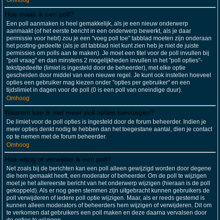
Omhoog
Hoe maak ik een poll?
Een poll aanmaken is heel gemakkelijk, als je een nieuw onderwerp
aanmaakt (of het eerste bericht in een onderwerp bewerkt, als je daar
permissie voor hebt) zou je een "voeg poll toe" tabblad moeten zijn onderaan
het posting-gedeelte (als je dit tabblad niet kunt zien heb je niet de juiste
permissies om polls aan te maken). Je moet een titel voor de poll invullen bij
"poll vraag" en dan minstens 2 mogelijkheden invullen in het "poll opties"-
tekstgedeelte (limiet is ingesteld door de beheerder), met elke optie
gescheiden door middel van een nieuwe regel. Je kunt ook instellen hoeveel
opties een gebruiker mag kiezen onder "opties per gebruiker" en een
tijdslimiet in dagen voor de poll (0 is een poll van oneindige duur).
Omhoog
Waarom kan ik niet meer poll opties toevoegen?
De limiet voor de poll opties is ingesteld door de forum beheerder. Indien je
meer opties denkt nodig te hebben dan het toegestane aantal, dien je contact
op te nemen met de forum beheerder.
Omhoog
Hoe wijzig of verwijder ik een poll?
Net zoals bij de berichten kan een poll alleen gewijzigd worden door degene
die hem gemaakt heeft, een moderator of beheerder. Om de poll te wijzigen
moet je het allereerste bericht van het onderwerp wijzigen (hieraan is de poll
gekoppeld). Als er nog geen stemmen zijn uitgebracht kunnen gebruikers de
poll verwijderen of iedere poll optie wijzigen. Maar, als er reeds gestemd is
kunnen alleen moderators of beheerders hem wijzigen of verwijderen. Dit om
te verkomen dat gebruikers een poll maken en deze daarna vervalsen door