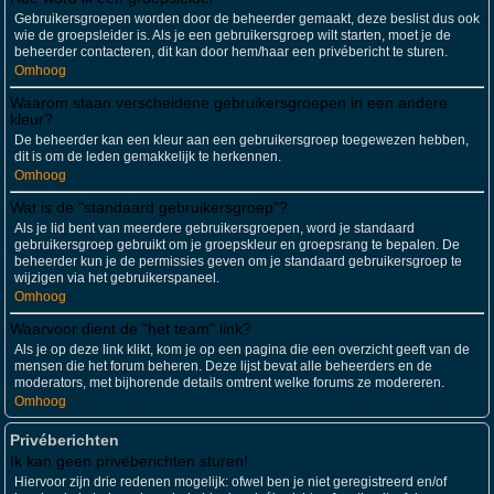
Gebruikersgroepen worden door de beheerder gemaakt, deze beslist dus ook
wie de groepsleider is. Als je een gebruikersgroep wilt starten, moet je de
beheerder contacteren, dit kan door hem/haar een privébericht te sturen.
Omhoog
Waarom staan verscheidene gebruikersgroepen in een andere
kleur?
De beheerder kan een kleur aan een gebruikersgroep toegewezen hebben,
dit is om de leden gemakkelijk te herkennen.
Omhoog
Wat is de "standaard gebruikersgroep"?
Als je lid bent van meerdere gebruikersgroepen, word je standaard
gebruikersgroep gebruikt om je groepskleur en groepsrang te bepalen. De
beheerder kun je de permissies geven om je standaard gebruikersgroep te
wijzigen via het gebruikerspaneel.
Omhoog
Waarvoor dient de "het team" link?
Als je op deze link klikt, kom je op een pagina die een overzicht geeft van de
mensen die het forum beheren. Deze lijst bevat alle beheerders en de
moderators, met bijhorende details omtrent welke forums ze modereren.
Omhoog
Privéberichten
Ik kan geen privéberichten sturen!
Hiervoor zijn drie redenen mogelijk: ofwel ben je niet geregistreerd en/of