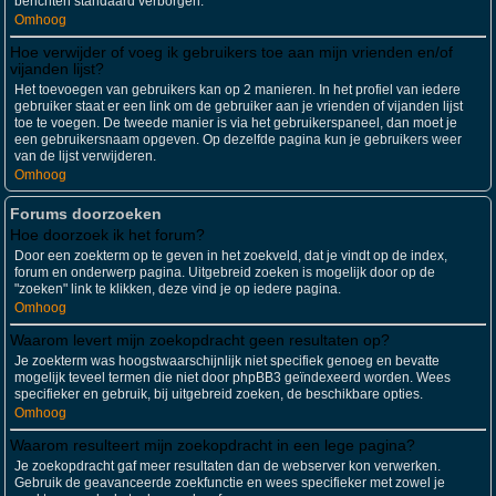
berichten standaard verborgen.
Omhoog
Hoe verwijder of voeg ik gebruikers toe aan mijn vrienden en/of
vijanden lijst?
Het toevoegen van gebruikers kan op 2 manieren. In het profiel van iedere
gebruiker staat er een link om de gebruiker aan je vrienden of vijanden lijst
toe te voegen. De tweede manier is via het gebruikerspaneel, dan moet je
een gebruikersnaam opgeven. Op dezelfde pagina kun je gebruikers weer
van de lijst verwijderen.
Omhoog
Forums doorzoeken
Hoe doorzoek ik het forum?
Door een zoekterm op te geven in het zoekveld, dat je vindt op de index,
forum en onderwerp pagina. Uitgebreid zoeken is mogelijk door op de
"zoeken" link te klikken, deze vind je op iedere pagina.
Omhoog
Waarom levert mijn zoekopdracht geen resultaten op?
Je zoekterm was hoogstwaarschijnlijk niet specifiek genoeg en bevatte
mogelijk teveel termen die niet door phpBB3 geïndexeerd worden. Wees
specifieker en gebruik, bij uitgebreid zoeken, de beschikbare opties.
Omhoog
Waarom resulteert mijn zoekopdracht in een lege pagina?
Je zoekopdracht gaf meer resultaten dan de webserver kon verwerken.
Gebruik de geavanceerde zoekfunctie en wees specifieker met zowel je