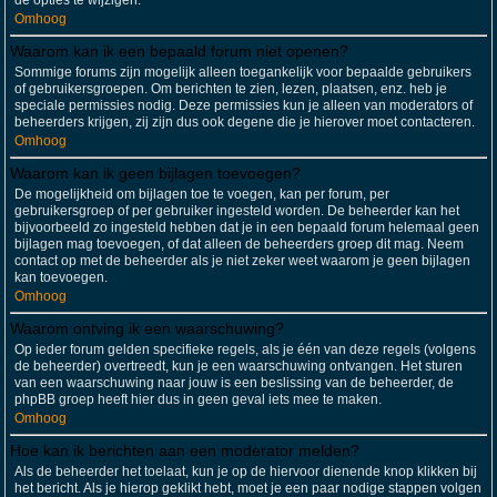
de opties te wijzigen.
Omhoog
Waarom kan ik een bepaald forum niet openen?
Sommige forums zijn mogelijk alleen toegankelijk voor bepaalde gebruikers
of gebruikersgroepen. Om berichten te zien, lezen, plaatsen, enz. heb je
speciale permissies nodig. Deze permissies kun je alleen van moderators of
beheerders krijgen, zij zijn dus ook degene die je hierover moet contacteren.
Omhoog
Waarom kan ik geen bijlagen toevoegen?
De mogelijkheid om bijlagen toe te voegen, kan per forum, per
gebruikersgroep of per gebruiker ingesteld worden. De beheerder kan het
bijvoorbeeld zo ingesteld hebben dat je in een bepaald forum helemaal geen
bijlagen mag toevoegen, of dat alleen de beheerders groep dit mag. Neem
contact op met de beheerder als je niet zeker weet waarom je geen bijlagen
kan toevoegen.
Omhoog
Waarom ontving ik een waarschuwing?
Op ieder forum gelden specifieke regels, als je één van deze regels (volgens
de beheerder) overtreedt, kun je een waarschuwing ontvangen. Het sturen
van een waarschuwing naar jouw is een beslissing van de beheerder, de
phpBB groep heeft hier dus in geen geval iets mee te maken.
Omhoog
Hoe kan ik berichten aan een moderator melden?
Als de beheerder het toelaat, kun je op de hiervoor dienende knop klikken bij
het bericht. Als je hierop geklikt hebt, moet je een paar nodige stappen volgen