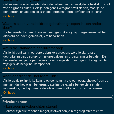
Gebruikersgroepen worden door de beheerder gemaakt, deze beslist dus ook
wie de groepsleider is. Als je een gebruikersgroep wilt starten, moet je de
beheerder contacteren, dit kan door hem/haar een privébericht te sturen.
Omhoog
Waarom staan verscheidene gebruikersgroepen in een andere
kleur?
De beheerder kan een kleur aan een gebruikersgroep toegewezen hebben,
dit is om de leden gemakkelijk te herkennen.
Omhoog
Wat is de "standaard gebruikersgroep"?
Als je lid bent van meerdere gebruikersgroepen, word je standaard
gebruikersgroep gebruikt om je groepskleur en groepsrang te bepalen. De
beheerder kun je de permissies geven om je standaard gebruikersgroep te
wijzigen via het gebruikerspaneel.
Omhoog
Waarvoor dient de "het team" link?
Als je op deze link klikt, kom je op een pagina die een overzicht geeft van de
mensen die het forum beheren. Deze lijst bevat alle beheerders en de
moderators, met bijhorende details omtrent welke forums ze modereren.
Omhoog
Privéberichten
Ik kan geen privéberichten sturen!
Hiervoor zijn drie redenen mogelijk: ofwel ben je niet geregistreerd en/of