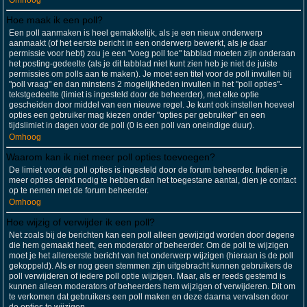
Omhoog
Hoe maak ik een poll?
Een poll aanmaken is heel gemakkelijk, als je een nieuw onderwerp
aanmaakt (of het eerste bericht in een onderwerp bewerkt, als je daar
permissie voor hebt) zou je een "voeg poll toe" tabblad moeten zijn onderaan
het posting-gedeelte (als je dit tabblad niet kunt zien heb je niet de juiste
permissies om polls aan te maken). Je moet een titel voor de poll invullen bij
"poll vraag" en dan minstens 2 mogelijkheden invullen in het "poll opties"-
tekstgedeelte (limiet is ingesteld door de beheerder), met elke optie
gescheiden door middel van een nieuwe regel. Je kunt ook instellen hoeveel
opties een gebruiker mag kiezen onder "opties per gebruiker" en een
tijdslimiet in dagen voor de poll (0 is een poll van oneindige duur).
Omhoog
Waarom kan ik niet meer poll opties toevoegen?
De limiet voor de poll opties is ingesteld door de forum beheerder. Indien je
meer opties denkt nodig te hebben dan het toegestane aantal, dien je contact
op te nemen met de forum beheerder.
Omhoog
Hoe wijzig of verwijder ik een poll?
Net zoals bij de berichten kan een poll alleen gewijzigd worden door degene
die hem gemaakt heeft, een moderator of beheerder. Om de poll te wijzigen
moet je het allereerste bericht van het onderwerp wijzigen (hieraan is de poll
gekoppeld). Als er nog geen stemmen zijn uitgebracht kunnen gebruikers de
poll verwijderen of iedere poll optie wijzigen. Maar, als er reeds gestemd is
kunnen alleen moderators of beheerders hem wijzigen of verwijderen. Dit om
te verkomen dat gebruikers een poll maken en deze daarna vervalsen door