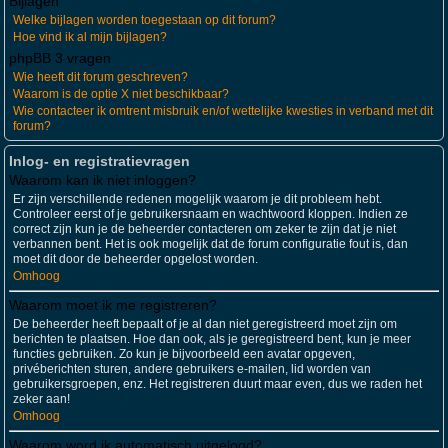
Bijlagen
Welke bijlagen worden toegestaan op dit forum?
Hoe vind ik al mijn bijlagen?
phpBB 3 vragen
Wie heeft dit forum geschreven?
Waarom is de optie X niet beschikbaar?
Wie contacteer ik omtrent misbruik en/of wettelijke kwesties in verband met dit
forum?
Inlog- en registratievragen
Waarom kan ik niet inloggen?
Er zijn verschillende redenen mogelijk waarom je dit probleem hebt.
Controleer eerst of je gebruikersnaam en wachtwoord kloppen. Indien ze
correct zijn kun je de beheerder contacteren om zeker te zijn dat je niet
verbannen bent. Het is ook mogelijk dat de forum configuratie fout is, dan
moet dit door de beheerder opgelost worden.
Omhoog
Waarom moet ik me registreren?
De beheerder heeft bepaalt of je al dan niet geregistreerd moet zijn om
berichten te plaatsen. Hoe dan ook, als je geregistreerd bent, kun je meer
functies gebruiken. Zo kun je bijvoorbeeld een avatar opgeven,
privéberichten sturen, andere gebruikers e-mailen, lid worden van
gebruikersgroepen, enz. Het registreren duurt maar even, dus we raden het
zeker aan!
Omhoog
Waarom word ik automatisch uitgelogd?