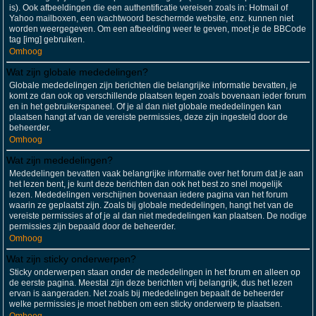
is). Ook afbeeldingen die een authentificatie vereisen zoals in: Hotmail of
Yahoo mailboxen, een wachtwoord beschermde website, enz. kunnen niet
worden weergegeven. Om een afbeelding weer te geven, moet je de BBCode
tag [img] gebruiken.
Omhoog
Wat zijn globale mededelingen?
Globale mededelingen zijn berichten die belangrijke informatie bevatten, je
komt ze dan ook op verschillende plaatsen tegen zoals bovenaan ieder forum
en in het gebruikerspaneel. Of je al dan niet globale mededelingen kan
plaatsen hangt af van de vereiste permissies, deze zijn ingesteld door de
beheerder.
Omhoog
Wat zijn mededelingen?
Mededelingen bevatten vaak belangrijke informatie over het forum dat je aan
het lezen bent, je kunt deze berichten dan ook het best zo snel mogelijk
lezen. Mededelingen verschijnen bovenaan iedere pagina van het forum
waarin ze geplaatst zijn. Zoals bij globale mededelingen, hangt het van de
vereiste permissies af of je al dan niet mededelingen kan plaatsen. De nodige
permissies zijn bepaald door de beheerder.
Omhoog
Wat zijn sticky onderwerpen?
Sticky onderwerpen staan onder de mededelingen in het forum en alleen op
de eerste pagina. Meestal zijn deze berichten vrij belangrijk, dus het lezen
ervan is aangeraden. Net zoals bij mededelingen bepaalt de beheerder
welke permissies je moet hebben om een sticky onderwerp te plaatsen.