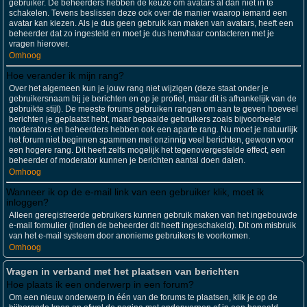
gebruiker. De beheerders hebben de keuze om avatars al dan niet in te
schakelen. Tevens beslissen deze ook over de manier waarop iemand een
avatar kan kiezen. Als je dus geen gebruik kan maken van avatars, heeft een
beheerder dat zo ingesteld en moet je dus hem/haar contacteren met je
vragen hierover.
Omhoog
Hoe verander ik mijn rang?
Over het algemeen kun je jouw rang niet wijzigen (deze staat onder je
gebruikersnaam bij je berichten en op je profiel, maar dit is afhankelijk van de
gebruikte stijl). De meeste forums gebruiken rangen om aan te geven hoeveel
berichten je geplaatst hebt, maar bepaalde gebruikers zoals bijvoorbeeld
moderators en beheerders hebben ook een aparte rang. Nu moet je natuurlijk
het forum niet beginnen spammen met onzinnig veel berichten, gewoon voor
een hogere rang. Dit heeft zelfs mogelijk het tegenovergestelde effect, een
beheerder of moderator kunnen je berichten aantal doen dalen.
Omhoog
Wanneer ik op de e-mail link van een gebruiker klik, moet ik
inloggen?
Alleen geregistreerde gebruikers kunnen gebruik maken van het ingebouwde
e-mail formulier (indien de beheerder dit heeft ingeschakeld). Dit om misbruik
van het e-mail systeem door anonieme gebruikers te voorkomen.
Omhoog
Vragen in verband met het plaatsen van berichten
Hoe plaats ik een onderwerp in een forum?
Om een nieuw onderwerp in één van de forums te plaatsen, klik je op de