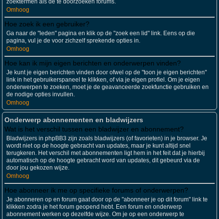
zoektermen als de te doorzoeken forums.
Omhoog
Hoe zoek ik een gebruiker?
Ga naar de "leden" pagina en klik op de "zoek een lid" link. Eens op die
pagina, vul je de voor zichzelf sprekende opties in.
Omhoog
Hoe kan ik mijn eigen berichten en onderwerpen vinden?
Je kunt je eigen berichten vinden door ofwel op de "toon je eigen berichten"
link in het gebruikerspaneel te klikken, of via je eigen profiel. Om je eigen
onderwerpen te zoeken, moet je de geavanceerde zoekfunctie gebruiken en
de nodige opties invullen.
Omhoog
Onderwerp abonnementen en bladwijzers
Wat is het verschil tussen een bladwijzer en abonnement?
Bladwijzers in phpBB3 zijn zoals bladwijzers (of favorieten) in je browser. Je
wordt niet op de hoogte gebracht van updates, maar je kunt altijd snel
terugkeren. Het verschil met abonnementen ligt hem in het feit dat je hierbij
automatisch op de hoogte gebracht word van updates, dit gebeurd via de
door jou gekozen wijze.
Omhoog
Hoe abonneer ik me op specifieke forums of onderwerpen?
Je abonneren op en forum gaat door op de "abonneer je op dit forum" link te
klikken zodra je het forum geopend hebt. Een forum en onderwerp
abonnement werken op dezelfde wijze. Om je op een onderwerp te