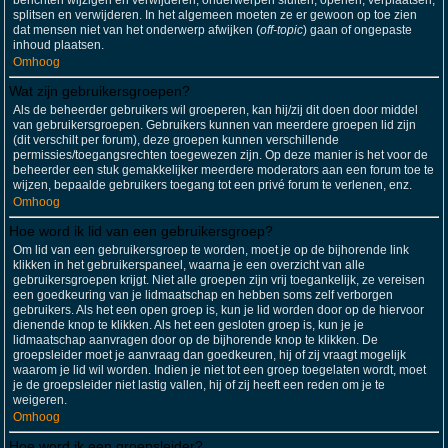
berichten wijzigen en verwijderen; onderwerpen sluiten, openen, verplaatsen,
splitsen en verwijderen. In het algemeen moeten ze er gewoon op toe zien
dat mensen niet van het onderwerp afwijken (
off-topic
) gaan of ongepaste
inhoud plaatsen.
Omhoog
Wat zijn gebruikersgroepen?
Als de beheerder gebruikers wil groeperen, kan hij/zij dit doen door middel
van gebruikersgroepen. Gebruikers kunnen van meerdere groepen lid zijn
(dit verschilt per forum), deze groepen kunnen verschillende
permissies/toegangsrechten toegewezen zijn. Op deze manier is het voor de
beheerder een stuk gemakkelijker meerdere moderators aan een forum toe te
wijzen, bepaalde gebruikers toegang tot een privé forum te verlenen, enz.
Omhoog
Hoe word ik lid van een gebruikersgroep?
Om lid van een gebruikersgroep te worden, moet je op de bijhorende link
klikken in het gebruikerspaneel, waarna je een overzicht van alle
gebruikersgroepen krijgt. Niet alle groepen zijn vrij toegankelijk, ze vereisen
een goedkeuring van je lidmaatschap en hebben soms zelf verborgen
gebruikers. Als het een open groep is, kun je lid worden door op de hiervoor
dienende knop te klikken. Als het een gesloten groep is, kun je je
lidmaatschap aanvragen door op de bijhorende knop te klikken. De
groepsleider moet je aanvraag dan goedkeuren, hij of zij vraagt mogelijk
waarom je lid wil worden. Indien je niet tot een groep toegelaten wordt, moet
je de groepsleider niet lastig vallen, hij of zij heeft een reden om je te
weigeren.
Omhoog
Hoe word ik een groepsleider?