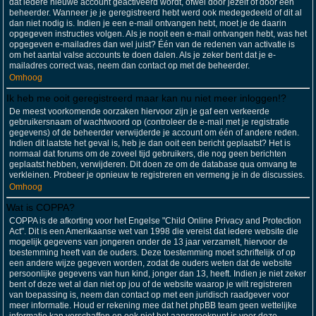
dat iedere nieuwe account geactiveerd wordt, ofwel door jezelf of door een
beheerder. Wanneer je je geregistreerd hebt werd ook medegedeeld of dit al
dan niet nodig is. Indien je een e-mail ontvangen hebt, moet je de daarin
opgegeven instructies volgen. Als je nooit een e-mail ontvangen hebt, was het
opgegeven e-mailadres dan wel juist? Één van de redenen van activatie is
om het aantal valse accounts te doen dalen. Als je zeker bent dat je e-
mailadres correct was, neem dan contact op met de beheerder.
Omhoog
Ik heb me ooit geregistreerd maar kan nu niet meer inloggen!?
De meest voorkomende oorzaken hiervoor zijn je gaf een verkeerde
gebruikersnaam of wachtwoord op (controleer de e-mail met je registratie
gegevens) of de beheerder verwijderde je account om één of andere reden.
Indien dit laatste het geval is, heb je dan ooit een bericht geplaatst? Het is
normaal dat forums om de zoveel tijd gebruikers, die nog geen berichten
geplaatst hebben, verwijderen. Dit doen ze om de database qua omvang te
verkleinen. Probeer je opnieuw te registreren en vermeng je in de discussies.
Omhoog
Wat is COPPA?
COPPA is de afkorting voor het Engelse "Child Online Privacy and Protection
Act". Dit is een Amerikaanse wet van 1998 die vereist dat iedere website die
mogelijk gegevens van jongeren onder de 13 jaar verzamelt, hiervoor de
toestemming heeft van de ouders. Deze toestemming moet schriftelijk of op
een andere wijze gegeven worden, zodat de ouders weten dat de website
persoonlijke gegevens van hun kind, jonger dan 13, heeft. Indien je niet zeker
bent of deze wet al dan niet op jou of de website waarop je wilt registreren
van toepassing is, neem dan contact op met een juridisch raadgever voor
meer informatie. Houd er rekening mee dat het phpBB team geen wettelijke