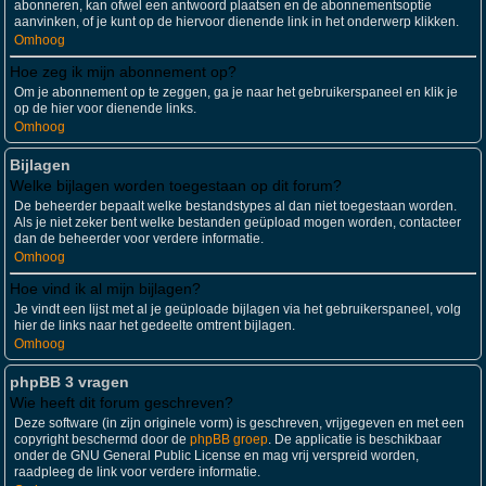
abonneren, kan ofwel een antwoord plaatsen en de abonnementsoptie
aanvinken, of je kunt op de hiervoor dienende link in het onderwerp klikken.
Omhoog
Hoe zeg ik mijn abonnement op?
Om je abonnement op te zeggen, ga je naar het gebruikerspaneel en klik je
op de hier voor dienende links.
Omhoog
Bijlagen
Welke bijlagen worden toegestaan op dit forum?
De beheerder bepaalt welke bestandstypes al dan niet toegestaan worden.
Als je niet zeker bent welke bestanden geüpload mogen worden, contacteer
dan de beheerder voor verdere informatie.
Omhoog
Hoe vind ik al mijn bijlagen?
Je vindt een lijst met al je geüploade bijlagen via het gebruikerspaneel, volg
hier de links naar het gedeelte omtrent bijlagen.
Omhoog
phpBB 3 vragen
Wie heeft dit forum geschreven?
Deze software (in zijn originele vorm) is geschreven, vrijgegeven en met een
copyright beschermd door de
phpBB groep
. De applicatie is beschikbaar
onder de GNU General Public License en mag vrij verspreid worden,
raadpleeg de link voor verdere informatie.