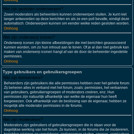
Omhoog
Wat zijn gesloten onderwerpen?
Zowel moderators als beheerders kunnen onderwerpen sluiten. Je kunt niet
langer antwoorden op deze berichten en als ze een poll bevatte, eindigt deze
automatisch. Onderwerpen kunnen om eender welke reden gesloten worden.
Omhoog
Wat zijn onderwerp iconen?
Onderwerp iconen zijn kleine afbeeldingen die met berichten geassocieerd
kunnen worden, om zo hun inhoud aan te tonen. Of je al dan niet gebruik kan
maken van onderwerp iconen hangt af van de door de beheerder ingestelde
permissies.
Omhoog
Type gebruikers en gebruikersgroepen
Wat zijn beheerders?
Beheerders zijn gebruikers die alle permissies hebben over het gehele forum.
Zij beheren alles in verband met het forum, zoals: permissies, het verbannen
van gebruikers, gebruikersgroepen of moderators creëren, enz. Hun
permissies zijn natuurlijk afhankelijk van welke de eigenaar hun heeft
toegewezen. Ook afhankelijk van de beslissing van de eigenaar, hebben ze
mogelijk alle moderator permissies in de forums.
Omhoog
Wat zijn moderators?
Moderators zijn gebruikers of gebruikersgroepen die in staan voor de
dagelijkse werking van het forum. Ze kunnen, in de forums die ze modereren,