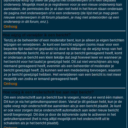
bijhorende knop op ofwel de pagina met onderwerpen of in een bepaald
onderwerp. Mogelijk moet je je registreren voor je een nieuw onderwerp kan
aanmaken, de permissies die je al dan niet hebt in het forum staan onderaan
de pagina met onderwerpen of in een onderwerp (de lijst met
je mag geen
nieuwe onderwerpen in dit forum plaatsen, je mag niet antwoorden op een
onderwerp in dit forum, enz.
).
Omhoog
Hoe wijzig of verwijder ik een bericht?
Tenzij je de beheerder of een moderator bent, kun je alleen je eigen berichten
wijzigen en verwijderen. Je kunt een bericht wijzigen (soms maar voor een
beperkte tijd nadat het geplaatst is) door te klikken op de
wijzig
knop van het
desbetreffende bericht. Als er al iemand op je bericht gereageerd heeft, komt
er onderaan je bericht een klein tekstje dat zegt hoeveel keer en wanneer je
het bericht voor het laatst je gewijzigd hebt. Dit zal niet verschijnen als nog
niemand gereageerd heeft, evenmin als een beheerder of moderator je
bericht gewijzigd heeft. Zij kunnen wel een mededeling toevoegen, waarom
ze je bericht gewijzigd hebben. Het verwijderen van een bericht is niet meer
mogelijk van zodra er iemand gereageerd heeft.
Omhoog
Hoe voeg ik een onderschrift toe aan mijn bericht?
Om een onderschrift aan je bericht toe te voegen, moet je er eerst één maken.
Dit kun je via het gebruikerspaneel doen. Vanaf je dit gedaan hebt, kun je de
optie
voeg mijn onderschrift toe
aanvinken als je een bericht plaatst. Je kunt
er ook voor zorgen dat je onderschrift automatisch aan ieder nieuw bericht
wordt toegevoegd. Dit doe je door de bijhorende optie te activeren in het
gebruikerspaneel (het is nog altijd mogelijk om het onderschrift uit te
schakelen als je het bericht plaatst).