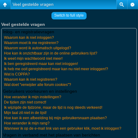
Veel gestelde vragen
Switch to full style
Veel gestelde vragen
Inlog- en registratievragen
Waarom kan ik niet inloggen?
Waarom moet ik me registreren?
Waarom word ik automatisch uitgelogd?
Hoe kan ik onzichtbaar zijn in de online gebruikers lijst?
Ik weet mijn wachtwoord niet meer!
Ik ben geregistreerd maar kan niet inloggen!
Ik heb me ooit geregistreerd maar kan nu niet meer inloggen!?
Wat is COPPA?
Waarom kan ik niet registreren?
Wat doet "verwijder alle forum cookies"?
Gebruikers voorkeuren en instellingen
Hoe verander ik mijn instellingen?
De tijden zijn niet correct!
Ik wijzigde de tijdzone, maar de tijd is nog steeds verkeerd!
Mijn taal zit niet in de lijst!
Hoe kan ik een afbeelding bij mijn gebruikersnaam plaatsen?
Hoe verander ik mijn rang?
Wanneer ik op de e-mail link van een gebruiker klik, moet ik inloggen?
Vragen in verband met het plaatsen van berichten