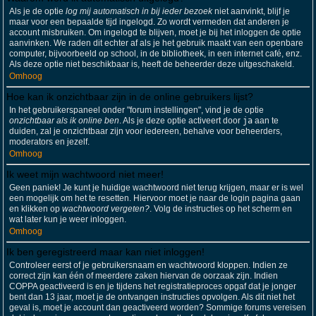
Als je de optie
log mij automatisch in bij ieder bezoek
niet aanvinkt, blijf je
maar voor een bepaalde tijd ingelogd. Zo wordt vermeden dat anderen je
account misbruiken. Om ingelogd te blijven, moet je bij het inloggen de optie
aanvinken. We raden dit echter af als je het gebruik maakt van een openbare
computer, bijvoorbeeld op school, in de bibliotheek, in een internet café, enz.
Als deze optie niet beschikbaar is, heeft de beheerder deze uitgeschakeld.
Omhoog
Hoe kan ik onzichtbaar zijn in de online gebruikers lijst?
In het gebruikerspaneel onder "forum instellingen", vind je de optie
onzichtbaar als ik online ben
. Als je deze optie activeert door
ja
aan te
duiden, zal je onzichtbaar zijn voor iedereen, behalve voor beheerders,
moderators en jezelf.
Omhoog
Ik weet mijn wachtwoord niet meer!
Geen paniek! Je kunt je huidige wachtwoord niet terug krijgen, maar er is wel
een mogelijk om het te resetten. Hiervoor moet je naar de login pagina gaan
en klikken op
wachtwoord vergeten?
. Volg de instructies op het scherm en
wat later kun je weer inloggen.
Omhoog
Ik ben geregistreerd maar kan niet inloggen!
Controleer eerst of je gebruikersnaam en wachtwoord kloppen. Indien ze
correct zijn kan één of meerdere zaken hiervan de oorzaak zijn. Indien
COPPA geactiveerd is en je tijdens het registratieproces opgaf dat je jonger
bent dan 13 jaar, moet je de ontvangen instructies opvolgen. Als dit niet het
geval is, moet je account dan geactiveerd worden? Sommige forums vereisen