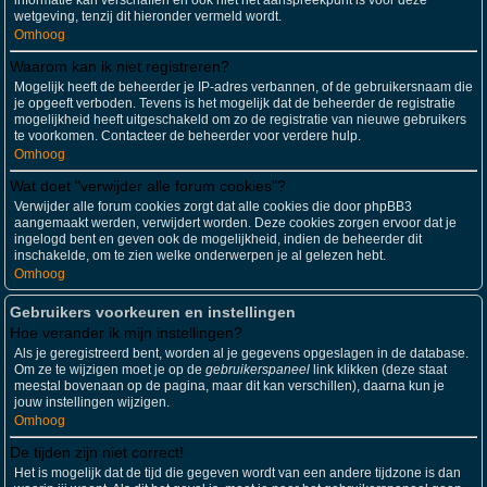
informatie kan verschaffen en ook niet het aanspreekpunt is voor deze
wetgeving, tenzij dit hieronder vermeld wordt.
Omhoog
Waarom kan ik niet registreren?
Mogelijk heeft de beheerder je IP-adres verbannen, of de gebruikersnaam die
je opgeeft verboden. Tevens is het mogelijk dat de beheerder de registratie
mogelijkheid heeft uitgeschakeld om zo de registratie van nieuwe gebruikers
te voorkomen. Contacteer de beheerder voor verdere hulp.
Omhoog
Wat doet "verwijder alle forum cookies"?
Verwijder alle forum cookies zorgt dat alle cookies die door phpBB3
aangemaakt werden, verwijdert worden. Deze cookies zorgen ervoor dat je
ingelogd bent en geven ook de mogelijkheid, indien de beheerder dit
inschakelde, om te zien welke onderwerpen je al gelezen hebt.
Omhoog
Gebruikers voorkeuren en instellingen
Hoe verander ik mijn instellingen?
Als je geregistreerd bent, worden al je gegevens opgeslagen in de database.
Om ze te wijzigen moet je op de
gebruikerspaneel
link klikken (deze staat
meestal bovenaan op de pagina, maar dit kan verschillen), daarna kun je
jouw instellingen wijzigen.
Omhoog
De tijden zijn niet correct!
Het is mogelijk dat de tijd die gegeven wordt van een andere tijdzone is dan