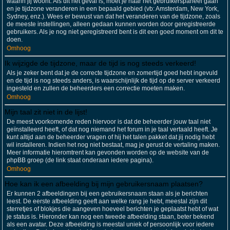
waarin jij woont. Als dit het geval is, moet je naar het gebruikerspaneel gaan
en je tijdzone veranderen in een bepaald gebied (vb: Amsterdam, New York,
Sydney, enz.). Wees er bewust van dat het veranderen van de tijdzone, zoals
de meeste instellingen, alleen gedaan kunnen worden door geregistreerde
gebruikers. Als je nog niet geregistreerd bent is dit een goed moment om dit te
doen.
Omhoog
Ik wijzigde de tijdzone, maar de tijd is nog steeds verkeerd!
Als je zeker bent dat je de correcte tijdzone en zomertijd goed hebt ingevuld
en de tijd is nog steeds anders, is waarschijnlijk de tijd op de server verkeerd
ingesteld en zullen de beheerders een correctie moeten maken.
Omhoog
Mijn taal zit niet in de lijst!
De meest voorkomende reden hiervoor is dat de beheerder jouw taal niet
geïnstalleerd heeft, of dat nog niemand het forum in je taal vertaald heeft. Je
kunt altijd aan de beheerder vragen of hij het talen pakket dat jij nodig hebt
wil installeren. Indien het nog niet bestaat, mag je gerust de vertaling maken.
Meer informatie hieromtrent kan gevonden worden op de website van de
phpBB groep (de link staat onderaan iedere pagina).
Omhoog
Hoe kan ik een afbeelding bij mijn gebruikersnaam plaatsen?
Er kunnen 2 afbeeldingen bij een gebruikersnaam staan als je berichten
leest. De eerste afbeelding geeft aan welke rang je hebt, meestal zijn dit
sterretjes of blokjes die aangeven hoeveel berichten je geplaatst hebt of wat
je status is. Hieronder kan nog een tweede afbeelding staan, beter bekend
als een avatar. Deze afbeelding is meestal uniek of persoonlijk voor iedere