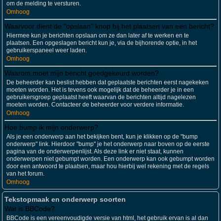
om de melding te versturen.
Omhoog
Waarvoor dient de "opslaan" knop bij het plaatsen van een bericht?
Hiermee kun je berichten opslaan om ze dan later af te werken en te
plaatsen. Een opgeslagen bericht kun je, via de bijhorende optie, in het
gebruikerspaneel weer laden.
Omhoog
Waarom moet mijn bericht goedgekeurd worden?
De beheerder kan beslist hebben dat geplaatste berichten eerst nagekeken
moeten worden. Het is tevens ook mogelijk dat de beheerder je in een
gebruikersgroep geplaatst heeft waarvan de berichten altijd nagelezen
moeten worden. Contacteer de beheerder voor verdere informatie.
Omhoog
Hoe bump ik mijn onderwerp?
Als je een onderwerp aan het bekijken bent, kun je klikken op de "bump
onderwerp" link. Hierdoor "bump" je het onderwerp naar boven op de eerste
pagina van de onderwerpenlijst. Als deze link er niet staat, kunnen
onderwerpen niet gebumpt worden. Een onderwerp kan ook gebumpt worden
door een antwoord te plaatsen, maar hou hierbij wel rekening met de regels
van het forum.
Omhoog
Tekstopmaak en onderwerp soorten
Wat is BBCode?
BBCode is een vereenvoudigde versie van html, het gebruik ervan is al dan