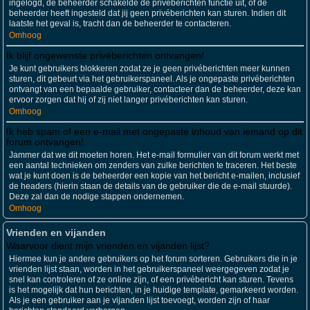
ingelogd, de beheerder schakelde de privéberichten functie uit, of de
beheerder heeft ingesteld dat jij geen privéberichten kan sturen. Indien dit
laatste het geval is, tracht dan de beheerder te contacteren.
Omhoog
Ik blijf ongewenste privéberichten ontvangen!
Je kunt gebruikers blokkeren zodat ze je geen privéberichten meer kunnen
sturen, dit gebeurt via het gebruikerspaneel. Als je ongepaste privéberichten
ontvangt van een bepaalde gebruiker, contacteer dan de beheerder, deze kan
ervoor zorgen dat hij of zij niet langer privéberichten kan sturen.
Omhoog
Ik heb spam of een e-mail met ongepaste inhoud van iemand op dit
forum ontvangen!
Jammer dat we dit moeten horen. Het e-mail formulier van dit forum werkt met
een aantal technieken om zenders van zulke berichten te traceren. Het beste
wat je kunt doen is de beheerder een kopie van het bericht e-mailen, inclusief
de headers (hierin staan de details van de gebruiker die de e-mail stuurde).
Deze zal dan de nodige stappen ondernemen.
Omhoog
Vrienden en vijanden
Waarvoor dient mijn vrienden en vijanden lijst?
Hiermee kun je andere gebruikers op het forum sorteren. Gebruikers die in je
vrienden lijst staan, worden in het gebruikerspaneel weergegeven zodat je
snel kan controleren of ze online zijn, of een privébericht kan sturen. Tevens
is het mogelijk dat hun berichten, in je huidige template, gemarkeerd worden.
Als je een gebruiker aan je vijanden lijst toevoegt, worden zijn of haar