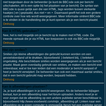
niet toegestaan door de beheerder (je kunt de BBCode ook per bericht
uitschakelen, dit is een optie bij het plaatsen van je bericht). De syntax van
BBCode is quasi gelijk aan die van HTML, tags worden tussen vierkante
haakjes [ en ] geplaatst, dus niet < en >. Daarnaast geeft het ook een grotere
controle over hoe iets wordt weergegeven. Meer informatie omtrent BBCode
is te vinden in de handleiding die je kunt openen als je een bericht plaatst.
Omhoog
Kan ik HTML gebruiken?
Nee, het is niet mogelijk om je bericht op te maken met HTML code. De
meeste opmaak die je via HTML kan toepassen is ook via BBCode mogelijk.
Omhoog
Wat zijn smilies?
Smilies zijn kleine afbeeldingen die gebruikt kunnen worden om een
gevoelstoestand uit te drukken, bijvoorbeeld :) betekent blij, :( betekent
ongelukkig. Alle beschikbare smilies worden weergegeven als je een bericht
plaatst. Maak geen overdadig gebruik van smilies, ze maken een bericht snel
onleesbaar, wat er toe kan leiden dat een moderator je bericht aanpast of
heel je bericht verwijdert. De beheerder kan ook een maximaal aantal smilies,
dat in een bericht gebruikt mag worden, bepaald hebben.
Omhoog
Kan ik afbeeldingen plaatsen?
Ja, je kunt afbeeldingen in je bericht weergeven. Als de beheerder bijlagen
toelaat, kun je een afbeelding naar het forum uploaden. Anders moet je er
voor zorgen dat de afbeelding op een andere publieke server beschikbaar is,
bijvoorbeeld http://www.voorbeeld.com/mijn_afbeelding.gif. Linken naar een
afbeelding op je eigen computer is onmogelijk (tenzij het een publieke server