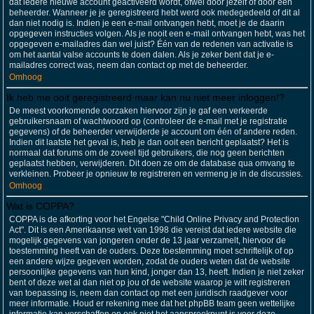
dat iedere nieuwe account geactiveerd wordt, ofwel door jezelf of door een
beheerder. Wanneer je je geregistreerd hebt werd ook medegedeeld of dit al
dan niet nodig is. Indien je een e-mail ontvangen hebt, moet je de daarin
opgegeven instructies volgen. Als je nooit een e-mail ontvangen hebt, was het
opgegeven e-mailadres dan wel juist? Één van de redenen van activatie is
om het aantal valse accounts te doen dalen. Als je zeker bent dat je e-
mailadres correct was, neem dan contact op met de beheerder.
Omhoog
Ik heb me ooit geregistreerd maar kan nu niet meer inloggen!?
De meest voorkomende oorzaken hiervoor zijn je gaf een verkeerde
gebruikersnaam of wachtwoord op (controleer de e-mail met je registratie
gegevens) of de beheerder verwijderde je account om één of andere reden.
Indien dit laatste het geval is, heb je dan ooit een bericht geplaatst? Het is
normaal dat forums om de zoveel tijd gebruikers, die nog geen berichten
geplaatst hebben, verwijderen. Dit doen ze om de database qua omvang te
verkleinen. Probeer je opnieuw te registreren en vermeng je in de discussies.
Omhoog
Wat is COPPA?
COPPA is de afkorting voor het Engelse "Child Online Privacy and Protection
Act". Dit is een Amerikaanse wet van 1998 die vereist dat iedere website die
mogelijk gegevens van jongeren onder de 13 jaar verzamelt, hiervoor de
toestemming heeft van de ouders. Deze toestemming moet schriftelijk of op
een andere wijze gegeven worden, zodat de ouders weten dat de website
persoonlijke gegevens van hun kind, jonger dan 13, heeft. Indien je niet zeker
bent of deze wet al dan niet op jou of de website waarop je wilt registreren
van toepassing is, neem dan contact op met een juridisch raadgever voor
meer informatie. Houd er rekening mee dat het phpBB team geen wettelijke