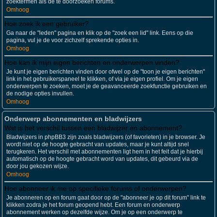
zoektermen als de te doorzoeken forums.
Omhoog
Hoe zoek ik een gebruiker?
Ga naar de "leden" pagina en klik op de "zoek een lid" link. Eens op die
pagina, vul je de voor zichzelf sprekende opties in.
Omhoog
Hoe kan ik mijn eigen berichten en onderwerpen vinden?
Je kunt je eigen berichten vinden door ofwel op de "toon je eigen berichten"
link in het gebruikerspaneel te klikken, of via je eigen profiel. Om je eigen
onderwerpen te zoeken, moet je de geavanceerde zoekfunctie gebruiken en
de nodige opties invullen.
Omhoog
Onderwerp abonnementen en bladwijzers
Wat is het verschil tussen een bladwijzer en abonnement?
Bladwijzers in phpBB3 zijn zoals bladwijzers (of favorieten) in je browser. Je
wordt niet op de hoogte gebracht van updates, maar je kunt altijd snel
terugkeren. Het verschil met abonnementen ligt hem in het feit dat je hierbij
automatisch op de hoogte gebracht word van updates, dit gebeurd via de
door jou gekozen wijze.
Omhoog
Hoe abonneer ik me op specifieke forums of onderwerpen?
Je abonneren op en forum gaat door op de "abonneer je op dit forum" link te
klikken zodra je het forum geopend hebt. Een forum en onderwerp
abonnement werken op dezelfde wijze. Om je op een onderwerp te