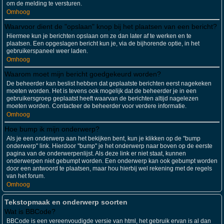
om de melding te versturen.
Omhoog
Waarvoor dient de "opslaan" knop bij het plaatsen van een bericht?
Hiermee kun je berichten opslaan om ze dan later af te werken en te
plaatsen. Een opgeslagen bericht kun je, via de bijhorende optie, in het
gebruikerspaneel weer laden.
Omhoog
Waarom moet mijn bericht goedgekeurd worden?
De beheerder kan beslist hebben dat geplaatste berichten eerst nagekeken
moeten worden. Het is tevens ook mogelijk dat de beheerder je in een
gebruikersgroep geplaatst heeft waarvan de berichten altijd nagelezen
moeten worden. Contacteer de beheerder voor verdere informatie.
Omhoog
Hoe bump ik mijn onderwerp?
Als je een onderwerp aan het bekijken bent, kun je klikken op de "bump
onderwerp" link. Hierdoor "bump" je het onderwerp naar boven op de eerste
pagina van de onderwerpenlijst. Als deze link er niet staat, kunnen
onderwerpen niet gebumpt worden. Een onderwerp kan ook gebumpt worden
door een antwoord te plaatsen, maar hou hierbij wel rekening met de regels
van het forum.
Omhoog
Tekstopmaak en onderwerp soorten
Wat is BBCode?
BBCode is een vereenvoudigde versie van html, het gebruik ervan is al dan