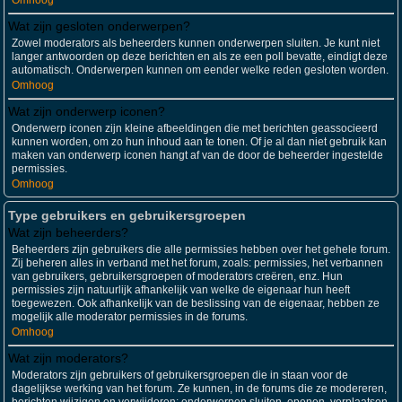
Omhoog
Wat zijn gesloten onderwerpen?
Zowel moderators als beheerders kunnen onderwerpen sluiten. Je kunt niet
langer antwoorden op deze berichten en als ze een poll bevatte, eindigt deze
automatisch. Onderwerpen kunnen om eender welke reden gesloten worden.
Omhoog
Wat zijn onderwerp iconen?
Onderwerp iconen zijn kleine afbeeldingen die met berichten geassocieerd
kunnen worden, om zo hun inhoud aan te tonen. Of je al dan niet gebruik kan
maken van onderwerp iconen hangt af van de door de beheerder ingestelde
permissies.
Omhoog
Type gebruikers en gebruikersgroepen
Wat zijn beheerders?
Beheerders zijn gebruikers die alle permissies hebben over het gehele forum.
Zij beheren alles in verband met het forum, zoals: permissies, het verbannen
van gebruikers, gebruikersgroepen of moderators creëren, enz. Hun
permissies zijn natuurlijk afhankelijk van welke de eigenaar hun heeft
toegewezen. Ook afhankelijk van de beslissing van de eigenaar, hebben ze
mogelijk alle moderator permissies in de forums.
Omhoog
Wat zijn moderators?
Moderators zijn gebruikers of gebruikersgroepen die in staan voor de
dagelijkse werking van het forum. Ze kunnen, in de forums die ze modereren,