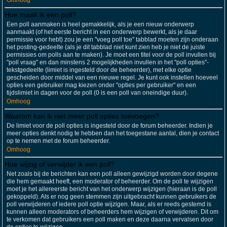
Omhoog
Hoe maak ik een poll?
Een poll aanmaken is heel gemakkelijk, als je een nieuw onderwerp
aanmaakt (of het eerste bericht in een onderwerp bewerkt, als je daar
permissie voor hebt) zou je een "voeg poll toe" tabblad moeten zijn onderaan
het posting-gedeelte (als je dit tabblad niet kunt zien heb je niet de juiste
permissies om polls aan te maken). Je moet een titel voor de poll invullen bij
"poll vraag" en dan minstens 2 mogelijkheden invullen in het "poll opties"-
tekstgedeelte (limiet is ingesteld door de beheerder), met elke optie
gescheiden door middel van een nieuwe regel. Je kunt ook instellen hoeveel
opties een gebruiker mag kiezen onder "opties per gebruiker" en een
tijdslimiet in dagen voor de poll (0 is een poll van oneindige duur).
Omhoog
Waarom kan ik niet meer poll opties toevoegen?
De limiet voor de poll opties is ingesteld door de forum beheerder. Indien je
meer opties denkt nodig te hebben dan het toegestane aantal, dien je contact
op te nemen met de forum beheerder.
Omhoog
Hoe wijzig of verwijder ik een poll?
Net zoals bij de berichten kan een poll alleen gewijzigd worden door degene
die hem gemaakt heeft, een moderator of beheerder. Om de poll te wijzigen
moet je het allereerste bericht van het onderwerp wijzigen (hieraan is de poll
gekoppeld). Als er nog geen stemmen zijn uitgebracht kunnen gebruikers de
poll verwijderen of iedere poll optie wijzigen. Maar, als er reeds gestemd is
kunnen alleen moderators of beheerders hem wijzigen of verwijderen. Dit om
te verkomen dat gebruikers een poll maken en deze daarna vervalsen door