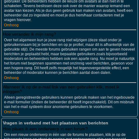
gebruiker. De beheerders hebben de keuze om avatars al dan niet in te
schakelen. Tevens beslissen deze ook over de manier waarop iemand een
avatar kan kiezen. Als je dus geen gebruik kan maken van avatars, heeft een
beheerder dat zo ingesteld en moet je dus hem/haar contacteren met je
vragen hierover.
Omhoog
Hoe verander ik mijn rang?
Over het algemeen kun je jouw rang niet wijzigen (deze staat onder je
gebruikersnaam bij je berichten en op je profiel, maar dit is afhankelijk van de
gebruikte stijl). De meeste forums gebruiken rangen om aan te geven hoeveel
berichten je geplaatst hebt, maar bepaalde gebruikers zoals bijvoorbeeld
moderators en beheerders hebben ook een aparte rang. Nu moet je natuurlijk
het forum niet beginnen spammen met onzinnig veel berichten, gewoon voor
een hogere rang. Dit heeft zelfs mogelijk het tegenovergestelde effect, een
beheerder of moderator kunnen je berichten aantal doen dalen.
Omhoog
Wanneer ik op de e-mail link van een gebruiker klik, moet ik
inloggen?
Alleen geregistreerde gebruikers kunnen gebruik maken van het ingebouwde
e-mail formulier (indien de beheerder dit heeft ingeschakeld). Dit om misbruik
van het e-mail systeem door anonieme gebruikers te voorkomen.
Omhoog
Vragen in verband met het plaatsen van berichten
Hoe plaats ik een onderwerp in een forum?
Om een nieuw onderwerp in één van de forums te plaatsen, klik je op de