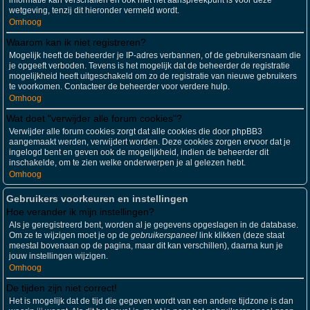
informatie kan verschaffen en ook niet het aanspreekpunt is voor deze
wetgeving, tenzij dit hieronder vermeld wordt.
Omhoog
Waarom kan ik niet registreren?
Mogelijk heeft de beheerder je IP-adres verbannen, of de gebruikersnaam die
je opgeeft verboden. Tevens is het mogelijk dat de beheerder de registratie
mogelijkheid heeft uitgeschakeld om zo de registratie van nieuwe gebruikers
te voorkomen. Contacteer de beheerder voor verdere hulp.
Omhoog
Wat doet "verwijder alle forum cookies"?
Verwijder alle forum cookies zorgt dat alle cookies die door phpBB3
aangemaakt werden, verwijdert worden. Deze cookies zorgen ervoor dat je
ingelogd bent en geven ook de mogelijkheid, indien de beheerder dit
inschakelde, om te zien welke onderwerpen je al gelezen hebt.
Omhoog
Gebruikers voorkeuren en instellingen
Hoe verander ik mijn instellingen?
Als je geregistreerd bent, worden al je gegevens opgeslagen in de database.
Om ze te wijzigen moet je op de
gebruikerspaneel
link klikken (deze staat
meestal bovenaan op de pagina, maar dit kan verschillen), daarna kun je
jouw instellingen wijzigen.
Omhoog
De tijden zijn niet correct!
Het is mogelijk dat de tijd die gegeven wordt van een andere tijdzone is dan