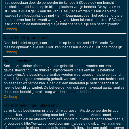
niet toegestaan door de beheerder (je kunt de BBCode ook per bericht
uitschakelen, dit is een optie bij het plaatsen van je bericht). De syntax van
BBCode is quasi gelijk aan die van HTML, tags worden tussen vierkante
haakjes [ en ] geplaatst, dus niet < en >. Daarnaast geeft het ook een grotere
controle over hoe iets wordt weergegeven. Meer informatie omtrent BBCode
is te vinden in de handleiding die je kunt openen als je een bericht plaatst.
Omhoog
Kan ik HTML gebruiken?
Nee, het is niet mogelijk om je bericht op te maken met HTML code. De
meeste opmaak die je via HTML kan toepassen is ook via BBCode mogelijk.
Omhoog
Wat zijn smilies?
Smilies zijn kleine afbeeldingen die gebruikt kunnen worden om een
gevoelstoestand uit te drukken, bijvoorbeeld :) betekent blij, :( betekent
ongelukkig. Alle beschikbare smilies worden weergegeven als je een bericht
plaatst. Maak geen overdadig gebruik van smilies, ze maken een bericht snel
onleesbaar, wat er toe kan leiden dat een moderator je bericht aanpast of
heel je bericht verwijdert. De beheerder kan ook een maximaal aantal smilies,
dat in een bericht gebruikt mag worden, bepaald hebben.
Omhoog
Kan ik afbeeldingen plaatsen?
Ja, je kunt afbeeldingen in je bericht weergeven. Als de beheerder bijlagen
toelaat, kun je een afbeelding naar het forum uploaden. Anders moet je er
voor zorgen dat de afbeelding op een andere publieke server beschikbaar is,
bijvoorbeeld http://www.voorbeeld.com/mijn_afbeelding.gif. Linken naar een
afbeelding op je eigen computer is onmogelijk (tenzij het een publieke server