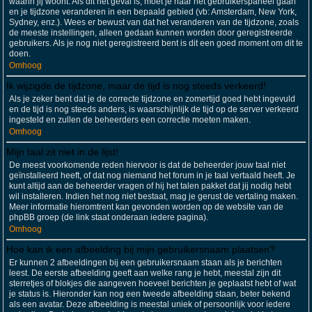
waarin jij woont. Als dit het geval is, moet je naar het gebruikerspaneel gaan
en je tijdzone veranderen in een bepaald gebied (vb: Amsterdam, New York,
Sydney, enz.). Wees er bewust van dat het veranderen van de tijdzone, zoals
de meeste instellingen, alleen gedaan kunnen worden door geregistreerde
gebruikers. Als je nog niet geregistreerd bent is dit een goed moment om dit te
doen.
Omhoog
Ik wijzigde de tijdzone, maar de tijd is nog steeds verkeerd!
Als je zeker bent dat je de correcte tijdzone en zomertijd goed hebt ingevuld
en de tijd is nog steeds anders, is waarschijnlijk de tijd op de server verkeerd
ingesteld en zullen de beheerders een correctie moeten maken.
Omhoog
Mijn taal zit niet in de lijst!
De meest voorkomende reden hiervoor is dat de beheerder jouw taal niet
geïnstalleerd heeft, of dat nog niemand het forum in je taal vertaald heeft. Je
kunt altijd aan de beheerder vragen of hij het talen pakket dat jij nodig hebt
wil installeren. Indien het nog niet bestaat, mag je gerust de vertaling maken.
Meer informatie hieromtrent kan gevonden worden op de website van de
phpBB groep (de link staat onderaan iedere pagina).
Omhoog
Hoe kan ik een afbeelding bij mijn gebruikersnaam plaatsen?
Er kunnen 2 afbeeldingen bij een gebruikersnaam staan als je berichten
leest. De eerste afbeelding geeft aan welke rang je hebt, meestal zijn dit
sterretjes of blokjes die aangeven hoeveel berichten je geplaatst hebt of wat
je status is. Hieronder kan nog een tweede afbeelding staan, beter bekend
als een avatar. Deze afbeelding is meestal uniek of persoonlijk voor iedere