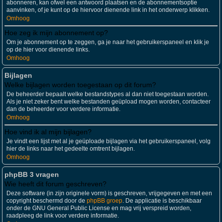
abonneren, kan ofwel een antwoord plaatsen en de abonnementsoptie
aanvinken, of je kunt op de hiervoor dienende link in het onderwerp klikken.
Omhoog
Hoe zeg ik mijn abonnement op?
Om je abonnement op te zeggen, ga je naar het gebruikerspaneel en klik je
op de hier voor dienende links.
Omhoog
Bijlagen
Welke bijlagen worden toegestaan op dit forum?
De beheerder bepaalt welke bestandstypes al dan niet toegestaan worden.
Als je niet zeker bent welke bestanden geüpload mogen worden, contacteer
dan de beheerder voor verdere informatie.
Omhoog
Hoe vind ik al mijn bijlagen?
Je vindt een lijst met al je geüploade bijlagen via het gebruikerspaneel, volg
hier de links naar het gedeelte omtrent bijlagen.
Omhoog
phpBB 3 vragen
Wie heeft dit forum geschreven?
Deze software (in zijn originele vorm) is geschreven, vrijgegeven en met een
copyright beschermd door de
phpBB groep
. De applicatie is beschikbaar
onder de GNU General Public License en mag vrij verspreid worden,
raadpleeg de link voor verdere informatie.