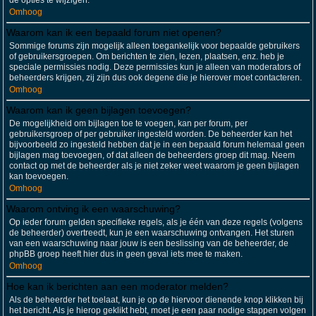
de opties te wijzigen.
Omhoog
Waarom kan ik een bepaald forum niet openen?
Sommige forums zijn mogelijk alleen toegankelijk voor bepaalde gebruikers
of gebruikersgroepen. Om berichten te zien, lezen, plaatsen, enz. heb je
speciale permissies nodig. Deze permissies kun je alleen van moderators of
beheerders krijgen, zij zijn dus ook degene die je hierover moet contacteren.
Omhoog
Waarom kan ik geen bijlagen toevoegen?
De mogelijkheid om bijlagen toe te voegen, kan per forum, per
gebruikersgroep of per gebruiker ingesteld worden. De beheerder kan het
bijvoorbeeld zo ingesteld hebben dat je in een bepaald forum helemaal geen
bijlagen mag toevoegen, of dat alleen de beheerders groep dit mag. Neem
contact op met de beheerder als je niet zeker weet waarom je geen bijlagen
kan toevoegen.
Omhoog
Waarom ontving ik een waarschuwing?
Op ieder forum gelden specifieke regels, als je één van deze regels (volgens
de beheerder) overtreedt, kun je een waarschuwing ontvangen. Het sturen
van een waarschuwing naar jouw is een beslissing van de beheerder, de
phpBB groep heeft hier dus in geen geval iets mee te maken.
Omhoog
Hoe kan ik berichten aan een moderator melden?
Als de beheerder het toelaat, kun je op de hiervoor dienende knop klikken bij
het bericht. Als je hierop geklikt hebt, moet je een paar nodige stappen volgen