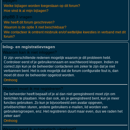
Bijlagen
Welke bijlagen worden toegestaan op dit forum?
Hoe vind ik al mijn bijlagen?
phpBB 3 vragen
Wie heeft dit forum geschreven?
Waarom is de optie X niet beschikbaar?
Wie contacteer ik omtrent misbruik en/of wettelijke kwesties in verband met dit
forum?
Inlog- en registratievragen
Waarom kan ik niet inloggen?
Er zijn verschillende redenen mogelijk waarom je dit probleem hebt.
Controleer eerst of je gebruikersnaam en wachtwoord kloppen. Indien ze
correct zijn kun je de beheerder contacteren om zeker te zijn dat je niet
verbannen bent. Het is ook mogelijk dat de forum configuratie fout is, dan
moet dit door de beheerder opgelost worden.
Omhoog
Waarom moet ik me registreren?
De beheerder heeft bepaalt of je al dan niet geregistreerd moet zijn om
berichten te plaatsen. Hoe dan ook, als je geregistreerd bent, kun je meer
functies gebruiken. Zo kun je bijvoorbeeld een avatar opgeven,
privéberichten sturen, andere gebruikers e-mailen, lid worden van
gebruikersgroepen, enz. Het registreren duurt maar even, dus we raden het
zeker aan!
Omhoog
Waarom word ik automatisch uitgelogd?