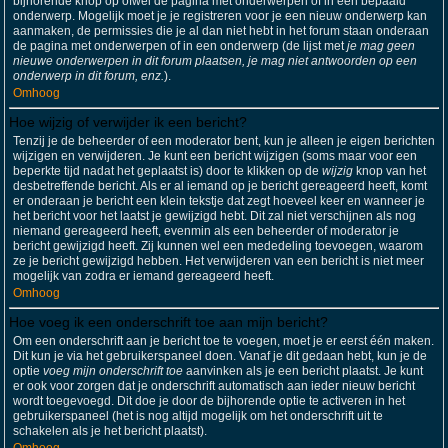
bijhorende knop op ofwel de pagina met onderwerpen of in een bepaald
onderwerp. Mogelijk moet je je registreren voor je een nieuw onderwerp kan
aanmaken, de permissies die je al dan niet hebt in het forum staan onderaan
de pagina met onderwerpen of in een onderwerp (de lijst met
je mag geen
nieuwe onderwerpen in dit forum plaatsen, je mag niet antwoorden op een
onderwerp in dit forum, enz.
).
Omhoog
Hoe wijzig of verwijder ik een bericht?
Tenzij je de beheerder of een moderator bent, kun je alleen je eigen berichten
wijzigen en verwijderen. Je kunt een bericht wijzigen (soms maar voor een
beperkte tijd nadat het geplaatst is) door te klikken op de
wijzig
knop van het
desbetreffende bericht. Als er al iemand op je bericht gereageerd heeft, komt
er onderaan je bericht een klein tekstje dat zegt hoeveel keer en wanneer je
het bericht voor het laatst je gewijzigd hebt. Dit zal niet verschijnen als nog
niemand gereageerd heeft, evenmin als een beheerder of moderator je
bericht gewijzigd heeft. Zij kunnen wel een mededeling toevoegen, waarom
ze je bericht gewijzigd hebben. Het verwijderen van een bericht is niet meer
mogelijk van zodra er iemand gereageerd heeft.
Omhoog
Hoe voeg ik een onderschrift toe aan mijn bericht?
Om een onderschrift aan je bericht toe te voegen, moet je er eerst één maken.
Dit kun je via het gebruikerspaneel doen. Vanaf je dit gedaan hebt, kun je de
optie
voeg mijn onderschrift toe
aanvinken als je een bericht plaatst. Je kunt
er ook voor zorgen dat je onderschrift automatisch aan ieder nieuw bericht
wordt toegevoegd. Dit doe je door de bijhorende optie te activeren in het
gebruikerspaneel (het is nog altijd mogelijk om het onderschrift uit te
schakelen als je het bericht plaatst).