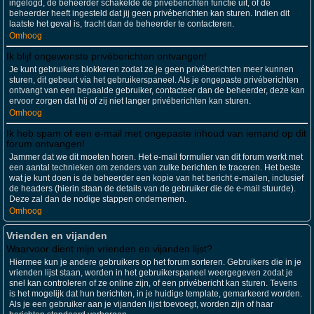
ingelogd, de beheerder schakelde de privéberichten functie uit, of de
beheerder heeft ingesteld dat jij geen privéberichten kan sturen. Indien dit
laatste het geval is, tracht dan de beheerder te contacteren.
Omhoog
Ik blijf ongewenste privéberichten ontvangen!
Je kunt gebruikers blokkeren zodat ze je geen privéberichten meer kunnen
sturen, dit gebeurt via het gebruikerspaneel. Als je ongepaste privéberichten
ontvangt van een bepaalde gebruiker, contacteer dan de beheerder, deze kan
ervoor zorgen dat hij of zij niet langer privéberichten kan sturen.
Omhoog
Ik heb spam of een e-mail met ongepaste inhoud van iemand op dit
forum ontvangen!
Jammer dat we dit moeten horen. Het e-mail formulier van dit forum werkt met
een aantal technieken om zenders van zulke berichten te traceren. Het beste
wat je kunt doen is de beheerder een kopie van het bericht e-mailen, inclusief
de headers (hierin staan de details van de gebruiker die de e-mail stuurde).
Deze zal dan de nodige stappen ondernemen.
Omhoog
Vrienden en vijanden
Waarvoor dient mijn vrienden en vijanden lijst?
Hiermee kun je andere gebruikers op het forum sorteren. Gebruikers die in je
vrienden lijst staan, worden in het gebruikerspaneel weergegeven zodat je
snel kan controleren of ze online zijn, of een privébericht kan sturen. Tevens
is het mogelijk dat hun berichten, in je huidige template, gemarkeerd worden.
Als je een gebruiker aan je vijanden lijst toevoegt, worden zijn of haar