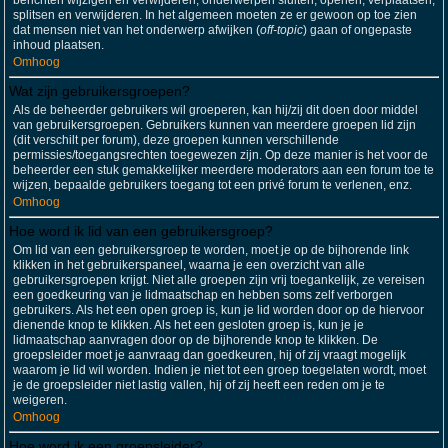
berichten wijzigen en verwijderen; onderwerpen sluiten, openen, verplaatsen,
splitsen en verwijderen. In het algemeen moeten ze er gewoon op toe zien
dat mensen niet van het onderwerp afwijken (
off-topic
) gaan of ongepaste
inhoud plaatsen.
Omhoog
Wat zijn gebruikersgroepen?
Als de beheerder gebruikers wil groeperen, kan hij/zij dit doen door middel
van gebruikersgroepen. Gebruikers kunnen van meerdere groepen lid zijn
(dit verschilt per forum), deze groepen kunnen verschillende
permissies/toegangsrechten toegewezen zijn. Op deze manier is het voor de
beheerder een stuk gemakkelijker meerdere moderators aan een forum toe te
wijzen, bepaalde gebruikers toegang tot een privé forum te verlenen, enz.
Omhoog
Hoe word ik lid van een gebruikersgroep?
Om lid van een gebruikersgroep te worden, moet je op de bijhorende link
klikken in het gebruikerspaneel, waarna je een overzicht van alle
gebruikersgroepen krijgt. Niet alle groepen zijn vrij toegankelijk, ze vereisen
een goedkeuring van je lidmaatschap en hebben soms zelf verborgen
gebruikers. Als het een open groep is, kun je lid worden door op de hiervoor
dienende knop te klikken. Als het een gesloten groep is, kun je je
lidmaatschap aanvragen door op de bijhorende knop te klikken. De
groepsleider moet je aanvraag dan goedkeuren, hij of zij vraagt mogelijk
waarom je lid wil worden. Indien je niet tot een groep toegelaten wordt, moet
je de groepsleider niet lastig vallen, hij of zij heeft een reden om je te
weigeren.
Omhoog
Hoe word ik een groepsleider?