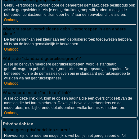
Gebruikersgroepen worden door de beheerder gemaakt, deze beslist dus ook
wie de groepsleider is. Als je een gebruikersgroep wilt starten, moet je de
beheerder contacteren, dit kan door hem/haar een privébericht te sturen.
Omhoog
Waarom staan verscheidene gebruikersgroepen in een andere
kleur?
De beheerder kan een kleur aan een gebruikersgroep toegewezen hebben,
dit is om de leden gemakkelijk te herkennen.
Omhoog
Wat is de "standaard gebruikersgroep"?
Als je lid bent van meerdere gebruikersgroepen, word je standaard
gebruikersgroep gebruikt om je groepskleur en groepsrang te bepalen. De
beheerder kun je de permissies geven om je standaard gebruikersgroep te
wijzigen via het gebruikerspaneel.
Omhoog
Waarvoor dient de "het team" link?
Als je op deze link klikt, kom je op een pagina die een overzicht geeft van de
mensen die het forum beheren. Deze lijst bevat alle beheerders en de
moderators, met bijhorende details omtrent welke forums ze modereren.
Omhoog
Privéberichten
Ik kan geen privéberichten sturen!
Hiervoor zijn drie redenen mogelijk: ofwel ben je niet geregistreerd en/of