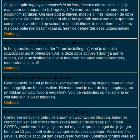
Als je de optie
log mij automatisch in bij ieder bezoek
niet aanvinkt, blijf je
maar voor een bepaalde tijd ingelogd. Zo wordt vermeden dat anderen je
account misbruiken. Om ingelogd te blijven, moet je bij het inloggen de optie
aanvinken. We raden dit echter af als je het gebruik maakt van een openbare
computer, bijvoorbeeld op school, in de bibliotheek, in een internet café, enz.
Als deze optie niet beschikbaar is, heeft de beheerder deze uitgeschakeld.
Omhoog
Hoe kan ik onzichtbaar zijn in de online gebruikers lijst?
In het gebruikerspaneel onder "forum instellingen", vind je de optie
onzichtbaar als ik online ben
. Als je deze optie activeert door
ja
aan te
duiden, zal je onzichtbaar zijn voor iedereen, behalve voor beheerders,
moderators en jezelf.
Omhoog
Ik weet mijn wachtwoord niet meer!
Geen paniek! Je kunt je huidige wachtwoord niet terug krijgen, maar er is wel
een mogelijk om het te resetten. Hiervoor moet je naar de login pagina gaan
en klikken op
wachtwoord vergeten?
. Volg de instructies op het scherm en
wat later kun je weer inloggen.
Omhoog
Ik ben geregistreerd maar kan niet inloggen!
Controleer eerst of je gebruikersnaam en wachtwoord kloppen. Indien ze
correct zijn kan één of meerdere zaken hiervan de oorzaak zijn. Indien
COPPA geactiveerd is en je tijdens het registratieproces opgaf dat je jonger
bent dan 13 jaar, moet je de ontvangen instructies opvolgen. Als dit niet het
geval is, moet je account dan geactiveerd worden? Sommige forums vereisen