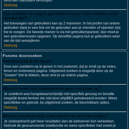
berichten standaard verborgen.
Omhoog
Hoe verwijder of voeg ik gebruikers toe aan mijn vrienden en/of
vijanden lijst?
Het toevoegen van gebruikers kan op 2 manieren. In het profiel van iedere
gebruiker staat er een link om de gebruiker aan je vrienden of vijanden lijst
toe te voegen. De tweede manier is via het gebruikerspaneel, dan moet je
een gebruikersnaam opgeven. Op dezelfde pagina kun je gebruikers weer
van de lijst verwijderen.
Omhoog
Forums doorzoeken
Hoe doorzoek ik het forum?
Door een zoekterm op te geven in het zoekveld, dat je vindt op de index,
forum en onderwerp pagina. Uitgebreid zoeken is mogelijk door op de
"zoeken" link te klikken, deze vind je op iedere pagina.
Omhoog
Waarom levert mijn zoekopdracht geen resultaten op?
Je zoekterm was hoogstwaarschijnlijk niet specifiek genoeg en bevatte
mogelijk teveel termen die niet door phpBB3 geïndexeerd worden. Wees
specifieker en gebruik, bij uitgebreid zoeken, de beschikbare opties.
Omhoog
Waarom resulteert mijn zoekopdracht in een lege pagina?
Je zoekopdracht gaf meer resultaten dan de webserver kon verwerken.
Gebruik de geavanceerde zoekfunctie en wees specifieker met zowel je