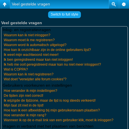
Veel gestelde vragen
Switch to full style
Veel gestelde vragen
Inlog- en registratievragen
Waarom kan ik niet inloggen?
Waarom moet ik me registreren?
Waarom word ik automatisch uitgelogd?
Hoe kan ik onzichtbaar zijn in de online gebruikers lijst?
Ik weet mijn wachtwoord niet meer!
Ik ben geregistreerd maar kan niet inloggen!
Ik heb me ooit geregistreerd maar kan nu niet meer inloggen!?
Wat is COPPA?
Waarom kan ik niet registreren?
Wat doet "verwijder alle forum cookies"?
Gebruikers voorkeuren en instellingen
Hoe verander ik mijn instellingen?
De tijden zijn niet correct!
Ik wijzigde de tijdzone, maar de tijd is nog steeds verkeerd!
Mijn taal zit niet in de lijst!
Hoe kan ik een afbeelding bij mijn gebruikersnaam plaatsen?
Hoe verander ik mijn rang?
Wanneer ik op de e-mail link van een gebruiker klik, moet ik inloggen?
Vragen in verband met het plaatsen van berichten