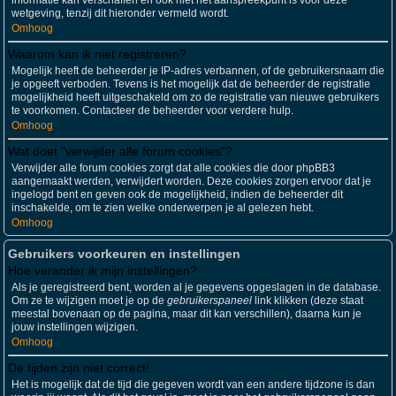
informatie kan verschaffen en ook niet het aanspreekpunt is voor deze
wetgeving, tenzij dit hieronder vermeld wordt.
Omhoog
Waarom kan ik niet registreren?
Mogelijk heeft de beheerder je IP-adres verbannen, of de gebruikersnaam die
je opgeeft verboden. Tevens is het mogelijk dat de beheerder de registratie
mogelijkheid heeft uitgeschakeld om zo de registratie van nieuwe gebruikers
te voorkomen. Contacteer de beheerder voor verdere hulp.
Omhoog
Wat doet "verwijder alle forum cookies"?
Verwijder alle forum cookies zorgt dat alle cookies die door phpBB3
aangemaakt werden, verwijdert worden. Deze cookies zorgen ervoor dat je
ingelogd bent en geven ook de mogelijkheid, indien de beheerder dit
inschakelde, om te zien welke onderwerpen je al gelezen hebt.
Omhoog
Gebruikers voorkeuren en instellingen
Hoe verander ik mijn instellingen?
Als je geregistreerd bent, worden al je gegevens opgeslagen in de database.
Om ze te wijzigen moet je op de
gebruikerspaneel
link klikken (deze staat
meestal bovenaan op de pagina, maar dit kan verschillen), daarna kun je
jouw instellingen wijzigen.
Omhoog
De tijden zijn niet correct!
Het is mogelijk dat de tijd die gegeven wordt van een andere tijdzone is dan