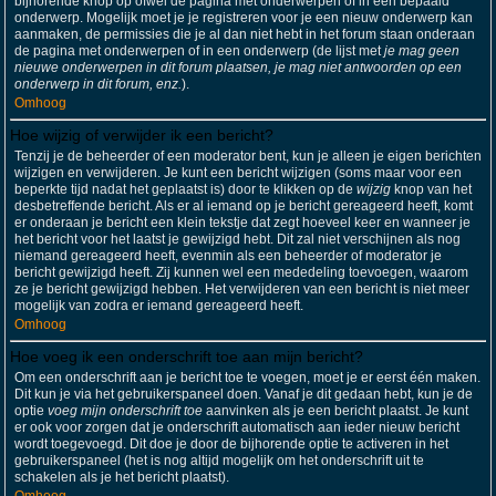
bijhorende knop op ofwel de pagina met onderwerpen of in een bepaald
onderwerp. Mogelijk moet je je registreren voor je een nieuw onderwerp kan
aanmaken, de permissies die je al dan niet hebt in het forum staan onderaan
de pagina met onderwerpen of in een onderwerp (de lijst met
je mag geen
nieuwe onderwerpen in dit forum plaatsen, je mag niet antwoorden op een
onderwerp in dit forum, enz.
).
Omhoog
Hoe wijzig of verwijder ik een bericht?
Tenzij je de beheerder of een moderator bent, kun je alleen je eigen berichten
wijzigen en verwijderen. Je kunt een bericht wijzigen (soms maar voor een
beperkte tijd nadat het geplaatst is) door te klikken op de
wijzig
knop van het
desbetreffende bericht. Als er al iemand op je bericht gereageerd heeft, komt
er onderaan je bericht een klein tekstje dat zegt hoeveel keer en wanneer je
het bericht voor het laatst je gewijzigd hebt. Dit zal niet verschijnen als nog
niemand gereageerd heeft, evenmin als een beheerder of moderator je
bericht gewijzigd heeft. Zij kunnen wel een mededeling toevoegen, waarom
ze je bericht gewijzigd hebben. Het verwijderen van een bericht is niet meer
mogelijk van zodra er iemand gereageerd heeft.
Omhoog
Hoe voeg ik een onderschrift toe aan mijn bericht?
Om een onderschrift aan je bericht toe te voegen, moet je er eerst één maken.
Dit kun je via het gebruikerspaneel doen. Vanaf je dit gedaan hebt, kun je de
optie
voeg mijn onderschrift toe
aanvinken als je een bericht plaatst. Je kunt
er ook voor zorgen dat je onderschrift automatisch aan ieder nieuw bericht
wordt toegevoegd. Dit doe je door de bijhorende optie te activeren in het
gebruikerspaneel (het is nog altijd mogelijk om het onderschrift uit te
schakelen als je het bericht plaatst).