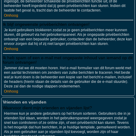
ingelogd, de beheerder schakelde de privéberichten functie uit, of de
beheerder heeft ingesteld dat jij geen privéberichten kan sturen. Indien dit
laatste het geval is, tracht dan de beheerder te contacteren.
Omhoog
Ik blijf ongewenste privéberichten ontvangen!
Je kunt gebruikers blokkeren zodat ze je geen privéberichten meer kunnen
sturen, dit gebeurt via het gebruikerspaneel. Als je ongepaste privéberichten
ontvangt van een bepaalde gebruiker, contacteer dan de beheerder, deze kan
ervoor zorgen dat hij of zij niet langer privéberichten kan sturen.
Omhoog
Ik heb spam of een e-mail met ongepaste inhoud van iemand op dit
forum ontvangen!
Jammer dat we dit moeten horen. Het e-mail formulier van dit forum werkt met
een aantal technieken om zenders van zulke berichten te traceren. Het beste
wat je kunt doen is de beheerder een kopie van het bericht e-mailen, inclusief
de headers (hierin staan de details van de gebruiker die de e-mail stuurde).
Deze zal dan de nodige stappen ondernemen.
Omhoog
Vrienden en vijanden
Waarvoor dient mijn vrienden en vijanden lijst?
Hiermee kun je andere gebruikers op het forum sorteren. Gebruikers die in je
vrienden lijst staan, worden in het gebruikerspaneel weergegeven zodat je
snel kan controleren of ze online zijn, of een privébericht kan sturen. Tevens
is het mogelijk dat hun berichten, in je huidige template, gemarkeerd worden.
Als je een gebruiker aan je vijanden lijst toevoegt, worden zijn of haar