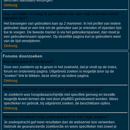
berichten standaard verborgen.
Omhoog
Hoe verwijder of voeg ik gebruikers toe aan mijn vrienden en/of
vijanden lijst?
Het toevoegen van gebruikers kan op 2 manieren. In het profiel van iedere
gebruiker staat er een link om de gebruiker aan je vrienden of vijanden lijst
toe te voegen. De tweede manier is via het gebruikerspaneel, dan moet je
een gebruikersnaam opgeven. Op dezelfde pagina kun je gebruikers weer
van de lijst verwijderen.
Omhoog
Forums doorzoeken
Hoe doorzoek ik het forum?
Door een zoekterm op te geven in het zoekveld, dat je vindt op de index,
forum en onderwerp pagina. Uitgebreid zoeken is mogelijk door op de
"zoeken" link te klikken, deze vind je op iedere pagina.
Omhoog
Waarom levert mijn zoekopdracht geen resultaten op?
Je zoekterm was hoogstwaarschijnlijk niet specifiek genoeg en bevatte
mogelijk teveel termen die niet door phpBB3 geïndexeerd worden. Wees
specifieker en gebruik, bij uitgebreid zoeken, de beschikbare opties.
Omhoog
Waarom resulteert mijn zoekopdracht in een lege pagina?
Je zoekopdracht gaf meer resultaten dan de webserver kon verwerken.
Gebruik de geavanceerde zoekfunctie en wees specifieker met zowel je