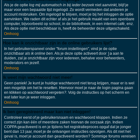
Als je de optie
log mij automatisch in bij ieder bezoek
niet aanvinkt, blijf je
maar voor een bepaalde tijd ingelogd. Zo wordt vermeden dat anderen je
account misbruiken. Om ingelogd te blijven, moet je bij het inloggen de optie
aanvinken. We raden dit echter af als je het gebruik maakt van een openbare
computer, bijvoorbeeld op school, in de bibliotheek, in een internet café, enz.
Als deze optie niet beschikbaar is, heeft de beheerder deze uitgeschakeld.
Omhoog
Hoe kan ik onzichtbaar zijn in de online gebruikers lijst?
In het gebruikerspaneel onder "forum instellingen", vind je de optie
onzichtbaar als ik online ben
. Als je deze optie activeert door
ja
aan te
duiden, zal je onzichtbaar zijn voor iedereen, behalve voor beheerders,
moderators en jezelf.
Omhoog
Ik weet mijn wachtwoord niet meer!
Geen paniek! Je kunt je huidige wachtwoord niet terug krijgen, maar er is wel
een mogelijk om het te resetten. Hiervoor moet je naar de login pagina gaan
en klikken op
wachtwoord vergeten?
. Volg de instructies op het scherm en
wat later kun je weer inloggen.
Omhoog
Ik ben geregistreerd maar kan niet inloggen!
Controleer eerst of je gebruikersnaam en wachtwoord kloppen. Indien ze
correct zijn kan één of meerdere zaken hiervan de oorzaak zijn. Indien
COPPA geactiveerd is en je tijdens het registratieproces opgaf dat je jonger
bent dan 13 jaar, moet je de ontvangen instructies opvolgen. Als dit niet het
geval is, moet je account dan geactiveerd worden? Sommige forums vereisen