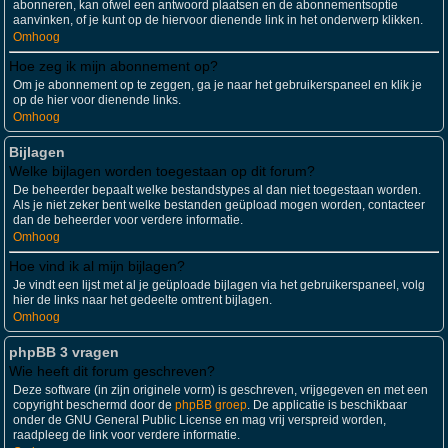
abonneren, kan ofwel een antwoord plaatsen en de abonnementsoptie
aanvinken, of je kunt op de hiervoor dienende link in het onderwerp klikken.
Omhoog
Hoe zeg ik mijn abonnement op?
Om je abonnement op te zeggen, ga je naar het gebruikerspaneel en klik je
op de hier voor dienende links.
Omhoog
Bijlagen
Welke bijlagen worden toegestaan op dit forum?
De beheerder bepaalt welke bestandstypes al dan niet toegestaan worden.
Als je niet zeker bent welke bestanden geüpload mogen worden, contacteer
dan de beheerder voor verdere informatie.
Omhoog
Hoe vind ik al mijn bijlagen?
Je vindt een lijst met al je geüploade bijlagen via het gebruikerspaneel, volg
hier de links naar het gedeelte omtrent bijlagen.
Omhoog
phpBB 3 vragen
Wie heeft dit forum geschreven?
Deze software (in zijn originele vorm) is geschreven, vrijgegeven en met een
copyright beschermd door de
phpBB groep
. De applicatie is beschikbaar
onder de GNU General Public License en mag vrij verspreid worden,
raadpleeg de link voor verdere informatie.