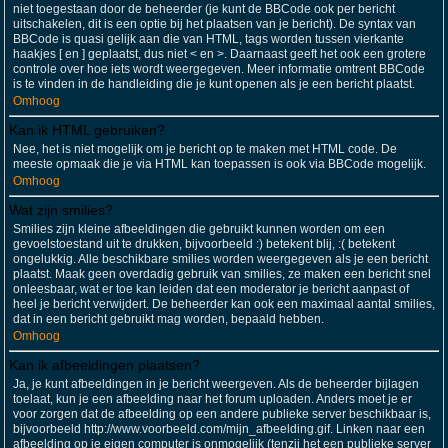
niet toegestaan door de beheerder (je kunt de BBCode ook per bericht
uitschakelen, dit is een optie bij het plaatsen van je bericht). De syntax van
BBCode is quasi gelijk aan die van HTML, tags worden tussen vierkante
haakjes [ en ] geplaatst, dus niet < en >. Daarnaast geeft het ook een grotere
controle over hoe iets wordt weergegeven. Meer informatie omtrent BBCode
is te vinden in de handleiding die je kunt openen als je een bericht plaatst.
Omhoog
Kan ik HTML gebruiken?
Nee, het is niet mogelijk om je bericht op te maken met HTML code. De
meeste opmaak die je via HTML kan toepassen is ook via BBCode mogelijk.
Omhoog
Wat zijn smilies?
Smilies zijn kleine afbeeldingen die gebruikt kunnen worden om een
gevoelstoestand uit te drukken, bijvoorbeeld :) betekent blij, :( betekent
ongelukkig. Alle beschikbare smilies worden weergegeven als je een bericht
plaatst. Maak geen overdadig gebruik van smilies, ze maken een bericht snel
onleesbaar, wat er toe kan leiden dat een moderator je bericht aanpast of
heel je bericht verwijdert. De beheerder kan ook een maximaal aantal smilies,
dat in een bericht gebruikt mag worden, bepaald hebben.
Omhoog
Kan ik afbeeldingen plaatsen?
Ja, je kunt afbeeldingen in je bericht weergeven. Als de beheerder bijlagen
toelaat, kun je een afbeelding naar het forum uploaden. Anders moet je er
voor zorgen dat de afbeelding op een andere publieke server beschikbaar is,
bijvoorbeeld http://www.voorbeeld.com/mijn_afbeelding.gif. Linken naar een
afbeelding op je eigen computer is onmogelijk (tenzij het een publieke server