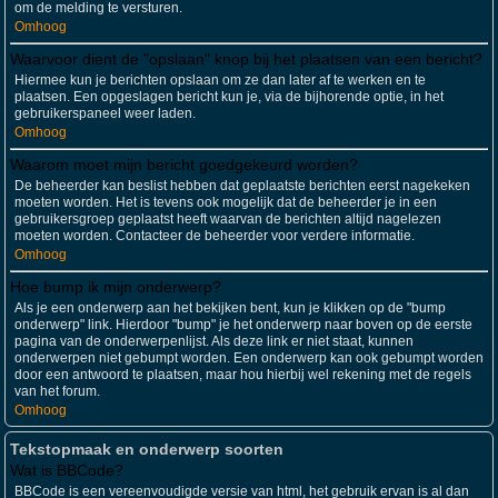
om de melding te versturen.
Omhoog
Waarvoor dient de "opslaan" knop bij het plaatsen van een bericht?
Hiermee kun je berichten opslaan om ze dan later af te werken en te
plaatsen. Een opgeslagen bericht kun je, via de bijhorende optie, in het
gebruikerspaneel weer laden.
Omhoog
Waarom moet mijn bericht goedgekeurd worden?
De beheerder kan beslist hebben dat geplaatste berichten eerst nagekeken
moeten worden. Het is tevens ook mogelijk dat de beheerder je in een
gebruikersgroep geplaatst heeft waarvan de berichten altijd nagelezen
moeten worden. Contacteer de beheerder voor verdere informatie.
Omhoog
Hoe bump ik mijn onderwerp?
Als je een onderwerp aan het bekijken bent, kun je klikken op de "bump
onderwerp" link. Hierdoor "bump" je het onderwerp naar boven op de eerste
pagina van de onderwerpenlijst. Als deze link er niet staat, kunnen
onderwerpen niet gebumpt worden. Een onderwerp kan ook gebumpt worden
door een antwoord te plaatsen, maar hou hierbij wel rekening met de regels
van het forum.
Omhoog
Tekstopmaak en onderwerp soorten
Wat is BBCode?
BBCode is een vereenvoudigde versie van html, het gebruik ervan is al dan