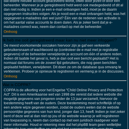
dat iedere nieuwe account geactiveerd wordt, ofwel door jezelf of door een
beheerder. Wanneer je je geregistreerd hebt werd ook medegedeeld of dit al
dan niet nodig is. Indien je een e-mail ontvangen hebt, moet je de daarin
opgegeven instructies volgen. Als je nooit een e-mail ontvangen hebt, was het
opgegeven e-mailadres dan wel juist? Één van de redenen van activatie is
om het aantal valse accounts te doen dalen. Als je zeker bent dat je e-
mailadres correct was, neem dan contact op met de beheerder.
Omhoog
Ik heb me ooit geregistreerd maar kan nu niet meer inloggen!?
De meest voorkomende oorzaken hiervoor zijn je gaf een verkeerde
gebruikersnaam of wachtwoord op (controleer de e-mail met je registratie
gegevens) of de beheerder verwijderde je account om één of andere reden.
Indien dit laatste het geval is, heb je dan ooit een bericht geplaatst? Het is
normaal dat forums om de zoveel tijd gebruikers, die nog geen berichten
geplaatst hebben, verwijderen. Dit doen ze om de database qua omvang te
verkleinen. Probeer je opnieuw te registreren en vermeng je in de discussies.
Omhoog
Wat is COPPA?
COPPA is de afkorting voor het Engelse "Child Online Privacy and Protection
Act". Dit is een Amerikaanse wet van 1998 die vereist dat iedere website die
mogelijk gegevens van jongeren onder de 13 jaar verzamelt, hiervoor de
toestemming heeft van de ouders. Deze toestemming moet schriftelijk of op
een andere wijze gegeven worden, zodat de ouders weten dat de website
persoonlijke gegevens van hun kind, jonger dan 13, heeft. Indien je niet zeker
bent of deze wet al dan niet op jou of de website waarop je wilt registreren
van toepassing is, neem dan contact op met een juridisch raadgever voor
meer informatie. Houd er rekening mee dat het phpBB team geen wettelijke