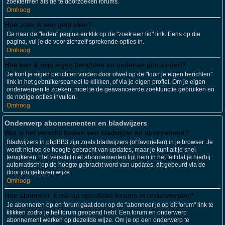
zoektermen als de te doorzoeken forums.
Omhoog
Hoe zoek ik een gebruiker?
Ga naar de "leden" pagina en klik op de "zoek een lid" link. Eens op die
pagina, vul je de voor zichzelf sprekende opties in.
Omhoog
Hoe kan ik mijn eigen berichten en onderwerpen vinden?
Je kunt je eigen berichten vinden door ofwel op de "toon je eigen berichten"
link in het gebruikerspaneel te klikken, of via je eigen profiel. Om je eigen
onderwerpen te zoeken, moet je de geavanceerde zoekfunctie gebruiken en
de nodige opties invullen.
Omhoog
Onderwerp abonnementen en bladwijzers
Wat is het verschil tussen een bladwijzer en abonnement?
Bladwijzers in phpBB3 zijn zoals bladwijzers (of favorieten) in je browser. Je
wordt niet op de hoogte gebracht van updates, maar je kunt altijd snel
terugkeren. Het verschil met abonnementen ligt hem in het feit dat je hierbij
automatisch op de hoogte gebracht word van updates, dit gebeurd via de
door jou gekozen wijze.
Omhoog
Hoe abonneer ik me op specifieke forums of onderwerpen?
Je abonneren op en forum gaat door op de "abonneer je op dit forum" link te
klikken zodra je het forum geopend hebt. Een forum en onderwerp
abonnement werken op dezelfde wijze. Om je op een onderwerp te