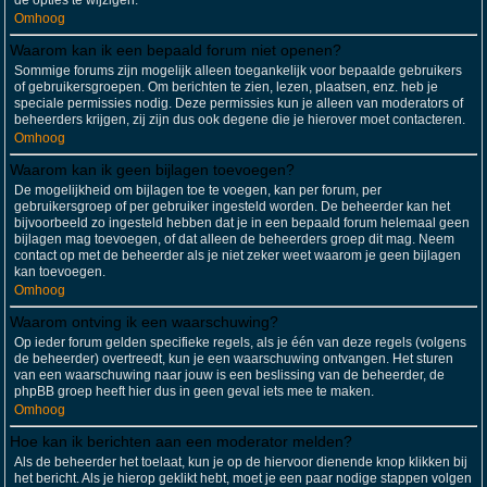
de opties te wijzigen.
Omhoog
Waarom kan ik een bepaald forum niet openen?
Sommige forums zijn mogelijk alleen toegankelijk voor bepaalde gebruikers
of gebruikersgroepen. Om berichten te zien, lezen, plaatsen, enz. heb je
speciale permissies nodig. Deze permissies kun je alleen van moderators of
beheerders krijgen, zij zijn dus ook degene die je hierover moet contacteren.
Omhoog
Waarom kan ik geen bijlagen toevoegen?
De mogelijkheid om bijlagen toe te voegen, kan per forum, per
gebruikersgroep of per gebruiker ingesteld worden. De beheerder kan het
bijvoorbeeld zo ingesteld hebben dat je in een bepaald forum helemaal geen
bijlagen mag toevoegen, of dat alleen de beheerders groep dit mag. Neem
contact op met de beheerder als je niet zeker weet waarom je geen bijlagen
kan toevoegen.
Omhoog
Waarom ontving ik een waarschuwing?
Op ieder forum gelden specifieke regels, als je één van deze regels (volgens
de beheerder) overtreedt, kun je een waarschuwing ontvangen. Het sturen
van een waarschuwing naar jouw is een beslissing van de beheerder, de
phpBB groep heeft hier dus in geen geval iets mee te maken.
Omhoog
Hoe kan ik berichten aan een moderator melden?
Als de beheerder het toelaat, kun je op de hiervoor dienende knop klikken bij
het bericht. Als je hierop geklikt hebt, moet je een paar nodige stappen volgen