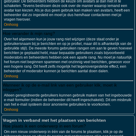
gebruiker. De beheerders hebben de keuze om avatars al dan niet in te
schakelen. Tevens beslissen deze ook over de manier waarop iemand een
avatar kan kiezen. Als je dus geen gebruik kan maken van avatars, heeft een
beheerder dat zo ingesteld en moet je dus hem/haar contacteren met je
vragen hierover.
Omhoog
Hoe verander ik mijn rang?
Over het algemeen kun je jouw rang niet wijzigen (deze staat onder je
gebruikersnaam bij je berichten en op je profiel, maar dit is afhankelijk van de
gebruikte stijl). De meeste forums gebruiken rangen om aan te geven hoeveel
berichten je geplaatst hebt, maar bepaalde gebruikers zoals bijvoorbeeld
moderators en beheerders hebben ook een aparte rang. Nu moet je natuurlijk
het forum niet beginnen spammen met onzinnig veel berichten, gewoon voor
een hogere rang. Dit heeft zelfs mogelijk het tegenovergestelde effect, een
beheerder of moderator kunnen je berichten aantal doen dalen.
Omhoog
Wanneer ik op de e-mail link van een gebruiker klik, moet ik
inloggen?
Alleen geregistreerde gebruikers kunnen gebruik maken van het ingebouwde
e-mail formulier (indien de beheerder dit heeft ingeschakeld). Dit om misbruik
van het e-mail systeem door anonieme gebruikers te voorkomen.
Omhoog
Vragen in verband met het plaatsen van berichten
Hoe plaats ik een onderwerp in een forum?
Om een nieuw onderwerp in één van de forums te plaatsen, klik je op de