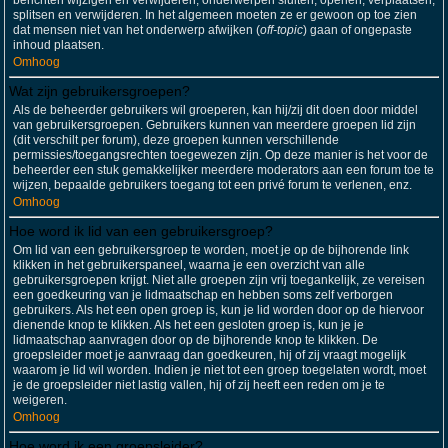
berichten wijzigen en verwijderen; onderwerpen sluiten, openen, verplaatsen,
splitsen en verwijderen. In het algemeen moeten ze er gewoon op toe zien
dat mensen niet van het onderwerp afwijken (
off-topic
) gaan of ongepaste
inhoud plaatsen.
Omhoog
Wat zijn gebruikersgroepen?
Als de beheerder gebruikers wil groeperen, kan hij/zij dit doen door middel
van gebruikersgroepen. Gebruikers kunnen van meerdere groepen lid zijn
(dit verschilt per forum), deze groepen kunnen verschillende
permissies/toegangsrechten toegewezen zijn. Op deze manier is het voor de
beheerder een stuk gemakkelijker meerdere moderators aan een forum toe te
wijzen, bepaalde gebruikers toegang tot een privé forum te verlenen, enz.
Omhoog
Hoe word ik lid van een gebruikersgroep?
Om lid van een gebruikersgroep te worden, moet je op de bijhorende link
klikken in het gebruikerspaneel, waarna je een overzicht van alle
gebruikersgroepen krijgt. Niet alle groepen zijn vrij toegankelijk, ze vereisen
een goedkeuring van je lidmaatschap en hebben soms zelf verborgen
gebruikers. Als het een open groep is, kun je lid worden door op de hiervoor
dienende knop te klikken. Als het een gesloten groep is, kun je je
lidmaatschap aanvragen door op de bijhorende knop te klikken. De
groepsleider moet je aanvraag dan goedkeuren, hij of zij vraagt mogelijk
waarom je lid wil worden. Indien je niet tot een groep toegelaten wordt, moet
je de groepsleider niet lastig vallen, hij of zij heeft een reden om je te
weigeren.
Omhoog
Hoe word ik een groepsleider?