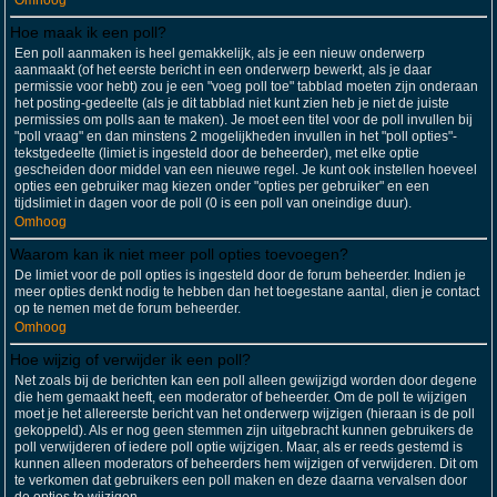
Omhoog
Hoe maak ik een poll?
Een poll aanmaken is heel gemakkelijk, als je een nieuw onderwerp
aanmaakt (of het eerste bericht in een onderwerp bewerkt, als je daar
permissie voor hebt) zou je een "voeg poll toe" tabblad moeten zijn onderaan
het posting-gedeelte (als je dit tabblad niet kunt zien heb je niet de juiste
permissies om polls aan te maken). Je moet een titel voor de poll invullen bij
"poll vraag" en dan minstens 2 mogelijkheden invullen in het "poll opties"-
tekstgedeelte (limiet is ingesteld door de beheerder), met elke optie
gescheiden door middel van een nieuwe regel. Je kunt ook instellen hoeveel
opties een gebruiker mag kiezen onder "opties per gebruiker" en een
tijdslimiet in dagen voor de poll (0 is een poll van oneindige duur).
Omhoog
Waarom kan ik niet meer poll opties toevoegen?
De limiet voor de poll opties is ingesteld door de forum beheerder. Indien je
meer opties denkt nodig te hebben dan het toegestane aantal, dien je contact
op te nemen met de forum beheerder.
Omhoog
Hoe wijzig of verwijder ik een poll?
Net zoals bij de berichten kan een poll alleen gewijzigd worden door degene
die hem gemaakt heeft, een moderator of beheerder. Om de poll te wijzigen
moet je het allereerste bericht van het onderwerp wijzigen (hieraan is de poll
gekoppeld). Als er nog geen stemmen zijn uitgebracht kunnen gebruikers de
poll verwijderen of iedere poll optie wijzigen. Maar, als er reeds gestemd is
kunnen alleen moderators of beheerders hem wijzigen of verwijderen. Dit om
te verkomen dat gebruikers een poll maken en deze daarna vervalsen door