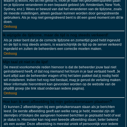
waarin jij woont. Als dit het geval is, moet je naar het gebruikerspaneel gaan
en je tijdzone veranderen in een bepaald gebied (vb: Amsterdam, New York,
Sydney, enz.). Wees er bewust van dat het veranderen van de tijdzone, zoals
de meeste instellingen, alleen gedaan kunnen worden door geregistreerde
gebruikers. Als je nog niet geregistreerd bent is dit een goed moment om dit te
doen.
Omhoog
Ik wijzigde de tijdzone, maar de tijd is nog steeds verkeerd!
Als je zeker bent dat je de correcte tijdzone en zomertijd goed hebt ingevuld
en de tijd is nog steeds anders, is waarschijnlijk de tijd op de server verkeerd
ingesteld en zullen de beheerders een correctie moeten maken.
Omhoog
Mijn taal zit niet in de lijst!
De meest voorkomende reden hiervoor is dat de beheerder jouw taal niet
geïnstalleerd heeft, of dat nog niemand het forum in je taal vertaald heeft. Je
kunt altijd aan de beheerder vragen of hij het talen pakket dat jij nodig hebt
wil installeren. Indien het nog niet bestaat, mag je gerust de vertaling maken.
Meer informatie hieromtrent kan gevonden worden op de website van de
phpBB groep (de link staat onderaan iedere pagina).
Omhoog
Hoe kan ik een afbeelding bij mijn gebruikersnaam plaatsen?
Er kunnen 2 afbeeldingen bij een gebruikersnaam staan als je berichten
leest. De eerste afbeelding geeft aan welke rang je hebt, meestal zijn dit
sterretjes of blokjes die aangeven hoeveel berichten je geplaatst hebt of wat
je status is. Hieronder kan nog een tweede afbeelding staan, beter bekend
als een avatar. Deze afbeelding is meestal uniek of persoonlijk voor iedere