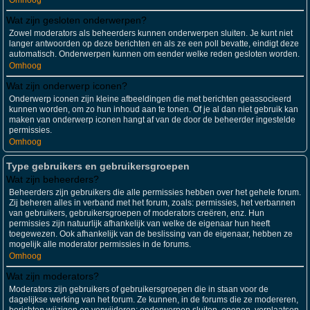
Omhoog
Wat zijn gesloten onderwerpen?
Zowel moderators als beheerders kunnen onderwerpen sluiten. Je kunt niet
langer antwoorden op deze berichten en als ze een poll bevatte, eindigt deze
automatisch. Onderwerpen kunnen om eender welke reden gesloten worden.
Omhoog
Wat zijn onderwerp iconen?
Onderwerp iconen zijn kleine afbeeldingen die met berichten geassocieerd
kunnen worden, om zo hun inhoud aan te tonen. Of je al dan niet gebruik kan
maken van onderwerp iconen hangt af van de door de beheerder ingestelde
permissies.
Omhoog
Type gebruikers en gebruikersgroepen
Wat zijn beheerders?
Beheerders zijn gebruikers die alle permissies hebben over het gehele forum.
Zij beheren alles in verband met het forum, zoals: permissies, het verbannen
van gebruikers, gebruikersgroepen of moderators creëren, enz. Hun
permissies zijn natuurlijk afhankelijk van welke de eigenaar hun heeft
toegewezen. Ook afhankelijk van de beslissing van de eigenaar, hebben ze
mogelijk alle moderator permissies in de forums.
Omhoog
Wat zijn moderators?
Moderators zijn gebruikers of gebruikersgroepen die in staan voor de
dagelijkse werking van het forum. Ze kunnen, in de forums die ze modereren,