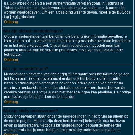
is). Ook afbeeldingen die een authentificatie vereisen zoals in: Hotmail of
Yahoo mailboxen, een wachtwoord beschermde website, enz. kunnen niet
worden weergegeven. Om een afbeelding weer te geven, moet je de BBCode
tag [img] gebruiken.
Omhoog
Wat zijn globale mededelingen?
Globale mededelingen zijn berichten die belangrijke informatie bevatten, je
komt ze dan ook op verschillende plaatsen tegen zoals bovenaan ieder forum
en in het gebruikerspaneel. Of je al dan niet globale mededelingen kan
plaatsen hangt af van de vereiste permissies, deze zijn ingesteld door de
beheerder.
Omhoog
Wat zijn mededelingen?
Mededelingen bevatten vaak belangrijke informatie over het forum dat je aan
het lezen bent, je kunt deze berichten dan ook het best zo snel mogelijk
lezen. Mededelingen verschijnen bovenaan iedere pagina van het forum
waarin ze geplaatst zijn. Zoals bij globale mededelingen, hangt het van de
vereiste permissies af of je al dan niet mededelingen kan plaatsen. De nodige
permissies zijn bepaald door de beheerder.
Omhoog
Wat zijn sticky onderwerpen?
Sticky onderwerpen staan onder de mededelingen in het forum en alleen op
de eerste pagina. Meestal zijn deze berichten vrij belangrijk, dus het lezen
ervan is aangeraden. Net zoals bij mededelingen bepaalt de beheerder
welke permissies je moet hebben om een sticky onderwerp te plaatsen.