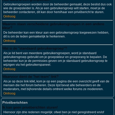
Gebruikersgroepen worden door de beheerder gemaakt, deze beslist dus ook
wie de groepsleider is. Als je een gebruikersgroep wilt starten, moet je de
beheerder contacteren, dit kan door hem/haar een privébericht te sturen.
Omhoog
Waarom staan verscheidene gebruikersgroepen in een andere
kleur?
De beheerder kan een kleur aan een gebruikersgroep toegewezen hebben,
dit is om de leden gemakkelijk te herkennen.
Omhoog
Wat is de "standaard gebruikersgroep"?
Als je lid bent van meerdere gebruikersgroepen, word je standaard
gebruikersgroep gebruikt om je groepskleur en groepsrang te bepalen. De
beheerder kun je de permissies geven om je standaard gebruikersgroep te
wijzigen via het gebruikerspaneel.
Omhoog
Waarvoor dient de "het team" link?
Als je op deze link klikt, kom je op een pagina die een overzicht geeft van de
mensen die het forum beheren. Deze lijst bevat alle beheerders en de
moderators, met bijhorende details omtrent welke forums ze modereren.
Omhoog
Privéberichten
Ik kan geen privéberichten sturen!
Hiervoor zijn drie redenen mogelijk: ofwel ben je niet geregistreerd en/of