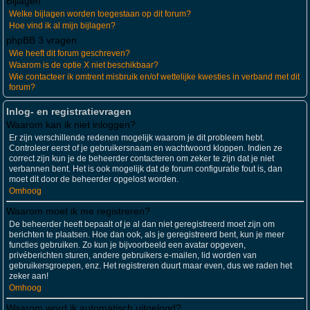
Bijlagen
Welke bijlagen worden toegestaan op dit forum?
Hoe vind ik al mijn bijlagen?
phpBB 3 vragen
Wie heeft dit forum geschreven?
Waarom is de optie X niet beschikbaar?
Wie contacteer ik omtrent misbruik en/of wettelijke kwesties in verband met dit
forum?
Inlog- en registratievragen
Waarom kan ik niet inloggen?
Er zijn verschillende redenen mogelijk waarom je dit probleem hebt.
Controleer eerst of je gebruikersnaam en wachtwoord kloppen. Indien ze
correct zijn kun je de beheerder contacteren om zeker te zijn dat je niet
verbannen bent. Het is ook mogelijk dat de forum configuratie fout is, dan
moet dit door de beheerder opgelost worden.
Omhoog
Waarom moet ik me registreren?
De beheerder heeft bepaalt of je al dan niet geregistreerd moet zijn om
berichten te plaatsen. Hoe dan ook, als je geregistreerd bent, kun je meer
functies gebruiken. Zo kun je bijvoorbeeld een avatar opgeven,
privéberichten sturen, andere gebruikers e-mailen, lid worden van
gebruikersgroepen, enz. Het registreren duurt maar even, dus we raden het
zeker aan!
Omhoog
Waarom word ik automatisch uitgelogd?