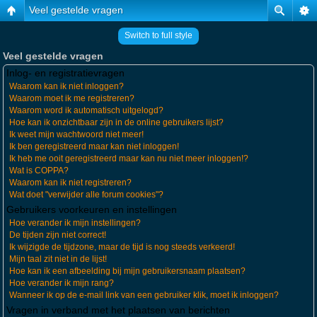
Veel gestelde vragen
Switch to full style
Veel gestelde vragen
Inlog- en registratievragen
Waarom kan ik niet inloggen?
Waarom moet ik me registreren?
Waarom word ik automatisch uitgelogd?
Hoe kan ik onzichtbaar zijn in de online gebruikers lijst?
Ik weet mijn wachtwoord niet meer!
Ik ben geregistreerd maar kan niet inloggen!
Ik heb me ooit geregistreerd maar kan nu niet meer inloggen!?
Wat is COPPA?
Waarom kan ik niet registreren?
Wat doet "verwijder alle forum cookies"?
Gebruikers voorkeuren en instellingen
Hoe verander ik mijn instellingen?
De tijden zijn niet correct!
Ik wijzigde de tijdzone, maar de tijd is nog steeds verkeerd!
Mijn taal zit niet in de lijst!
Hoe kan ik een afbeelding bij mijn gebruikersnaam plaatsen?
Hoe verander ik mijn rang?
Wanneer ik op de e-mail link van een gebruiker klik, moet ik inloggen?
Vragen in verband met het plaatsen van berichten