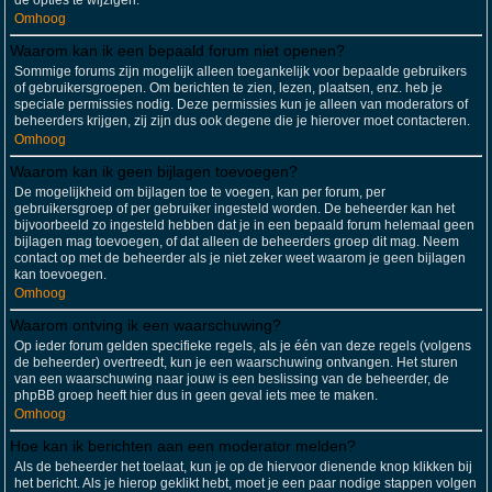
de opties te wijzigen.
Omhoog
Waarom kan ik een bepaald forum niet openen?
Sommige forums zijn mogelijk alleen toegankelijk voor bepaalde gebruikers
of gebruikersgroepen. Om berichten te zien, lezen, plaatsen, enz. heb je
speciale permissies nodig. Deze permissies kun je alleen van moderators of
beheerders krijgen, zij zijn dus ook degene die je hierover moet contacteren.
Omhoog
Waarom kan ik geen bijlagen toevoegen?
De mogelijkheid om bijlagen toe te voegen, kan per forum, per
gebruikersgroep of per gebruiker ingesteld worden. De beheerder kan het
bijvoorbeeld zo ingesteld hebben dat je in een bepaald forum helemaal geen
bijlagen mag toevoegen, of dat alleen de beheerders groep dit mag. Neem
contact op met de beheerder als je niet zeker weet waarom je geen bijlagen
kan toevoegen.
Omhoog
Waarom ontving ik een waarschuwing?
Op ieder forum gelden specifieke regels, als je één van deze regels (volgens
de beheerder) overtreedt, kun je een waarschuwing ontvangen. Het sturen
van een waarschuwing naar jouw is een beslissing van de beheerder, de
phpBB groep heeft hier dus in geen geval iets mee te maken.
Omhoog
Hoe kan ik berichten aan een moderator melden?
Als de beheerder het toelaat, kun je op de hiervoor dienende knop klikken bij
het bericht. Als je hierop geklikt hebt, moet je een paar nodige stappen volgen