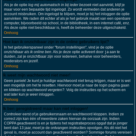
Als je de optie
log mij automatisch in bij ieder bezoek
niet aanvinkt, blijf je
maar voor een bepaalde tijd ingelogd. Zo wordt vermeden dat anderen je
account misbruiken. Om ingelogd te blijven, moet je bij het inloggen de optie
aanvinken. We raden dit echter af als je het gebruik maakt van een openbare
computer, bijvoorbeeld op school, in de bibliotheek, in een internet café, enz.
Als deze optie niet beschikbaar is, heeft de beheerder deze uitgeschakeld.
Omhoog
Hoe kan ik onzichtbaar zijn in de online gebruikers lijst?
In het gebruikerspaneel onder "forum instellingen", vind je de optie
onzichtbaar als ik online ben
. Als je deze optie activeert door
ja
aan te
duiden, zal je onzichtbaar zijn voor iedereen, behalve voor beheerders,
moderators en jezelf.
Omhoog
Ik weet mijn wachtwoord niet meer!
Geen paniek! Je kunt je huidige wachtwoord niet terug krijgen, maar er is wel
een mogelijk om het te resetten. Hiervoor moet je naar de login pagina gaan
en klikken op
wachtwoord vergeten?
. Volg de instructies op het scherm en
wat later kun je weer inloggen.
Omhoog
Ik ben geregistreerd maar kan niet inloggen!
Controleer eerst of je gebruikersnaam en wachtwoord kloppen. Indien ze
correct zijn kan één of meerdere zaken hiervan de oorzaak zijn. Indien
COPPA geactiveerd is en je tijdens het registratieproces opgaf dat je jonger
bent dan 13 jaar, moet je de ontvangen instructies opvolgen. Als dit niet het
geval is, moet je account dan geactiveerd worden? Sommige forums vereisen