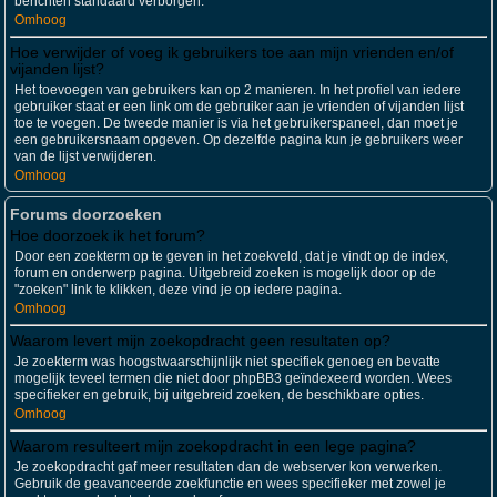
berichten standaard verborgen.
Omhoog
Hoe verwijder of voeg ik gebruikers toe aan mijn vrienden en/of
vijanden lijst?
Het toevoegen van gebruikers kan op 2 manieren. In het profiel van iedere
gebruiker staat er een link om de gebruiker aan je vrienden of vijanden lijst
toe te voegen. De tweede manier is via het gebruikerspaneel, dan moet je
een gebruikersnaam opgeven. Op dezelfde pagina kun je gebruikers weer
van de lijst verwijderen.
Omhoog
Forums doorzoeken
Hoe doorzoek ik het forum?
Door een zoekterm op te geven in het zoekveld, dat je vindt op de index,
forum en onderwerp pagina. Uitgebreid zoeken is mogelijk door op de
"zoeken" link te klikken, deze vind je op iedere pagina.
Omhoog
Waarom levert mijn zoekopdracht geen resultaten op?
Je zoekterm was hoogstwaarschijnlijk niet specifiek genoeg en bevatte
mogelijk teveel termen die niet door phpBB3 geïndexeerd worden. Wees
specifieker en gebruik, bij uitgebreid zoeken, de beschikbare opties.
Omhoog
Waarom resulteert mijn zoekopdracht in een lege pagina?
Je zoekopdracht gaf meer resultaten dan de webserver kon verwerken.
Gebruik de geavanceerde zoekfunctie en wees specifieker met zowel je