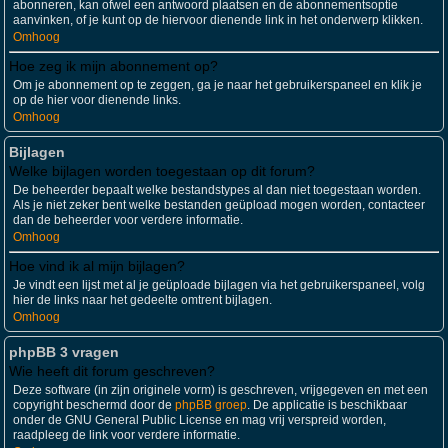
abonneren, kan ofwel een antwoord plaatsen en de abonnementsoptie
aanvinken, of je kunt op de hiervoor dienende link in het onderwerp klikken.
Omhoog
Hoe zeg ik mijn abonnement op?
Om je abonnement op te zeggen, ga je naar het gebruikerspaneel en klik je
op de hier voor dienende links.
Omhoog
Bijlagen
Welke bijlagen worden toegestaan op dit forum?
De beheerder bepaalt welke bestandstypes al dan niet toegestaan worden.
Als je niet zeker bent welke bestanden geüpload mogen worden, contacteer
dan de beheerder voor verdere informatie.
Omhoog
Hoe vind ik al mijn bijlagen?
Je vindt een lijst met al je geüploade bijlagen via het gebruikerspaneel, volg
hier de links naar het gedeelte omtrent bijlagen.
Omhoog
phpBB 3 vragen
Wie heeft dit forum geschreven?
Deze software (in zijn originele vorm) is geschreven, vrijgegeven en met een
copyright beschermd door de
phpBB groep
. De applicatie is beschikbaar
onder de GNU General Public License en mag vrij verspreid worden,
raadpleeg de link voor verdere informatie.