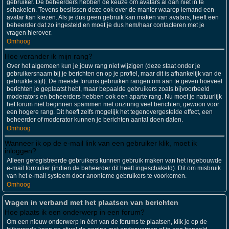
gebruiker. De beheerders hebben de keuze om avatars al dan niet in te
schakelen. Tevens beslissen deze ook over de manier waarop iemand een
avatar kan kiezen. Als je dus geen gebruik kan maken van avatars, heeft een
beheerder dat zo ingesteld en moet je dus hem/haar contacteren met je
vragen hierover.
Omhoog
Hoe verander ik mijn rang?
Over het algemeen kun je jouw rang niet wijzigen (deze staat onder je
gebruikersnaam bij je berichten en op je profiel, maar dit is afhankelijk van de
gebruikte stijl). De meeste forums gebruiken rangen om aan te geven hoeveel
berichten je geplaatst hebt, maar bepaalde gebruikers zoals bijvoorbeeld
moderators en beheerders hebben ook een aparte rang. Nu moet je natuurlijk
het forum niet beginnen spammen met onzinnig veel berichten, gewoon voor
een hogere rang. Dit heeft zelfs mogelijk het tegenovergestelde effect, een
beheerder of moderator kunnen je berichten aantal doen dalen.
Omhoog
Wanneer ik op de e-mail link van een gebruiker klik, moet ik
inloggen?
Alleen geregistreerde gebruikers kunnen gebruik maken van het ingebouwde
e-mail formulier (indien de beheerder dit heeft ingeschakeld). Dit om misbruik
van het e-mail systeem door anonieme gebruikers te voorkomen.
Omhoog
Vragen in verband met het plaatsen van berichten
Hoe plaats ik een onderwerp in een forum?
Om een nieuw onderwerp in één van de forums te plaatsen, klik je op de