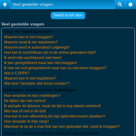
Veel gestelde vragen
Switch to full style
Veel gestelde vragen
Inlog- en registratievragen
Waarom kan ik niet inloggen?
Waarom moet ik me registreren?
Waarom word ik automatisch uitgelogd?
Hoe kan ik onzichtbaar zijn in de online gebruikers lijst?
Ik weet mijn wachtwoord niet meer!
Ik ben geregistreerd maar kan niet inloggen!
Ik heb me ooit geregistreerd maar kan nu niet meer inloggen!?
Wat is COPPA?
Waarom kan ik niet registreren?
Wat doet "verwijder alle forum cookies"?
Gebruikers voorkeuren en instellingen
Hoe verander ik mijn instellingen?
De tijden zijn niet correct!
Ik wijzigde de tijdzone, maar de tijd is nog steeds verkeerd!
Mijn taal zit niet in de lijst!
Hoe kan ik een afbeelding bij mijn gebruikersnaam plaatsen?
Hoe verander ik mijn rang?
Wanneer ik op de e-mail link van een gebruiker klik, moet ik inloggen?
Vragen in verband met het plaatsen van berichten