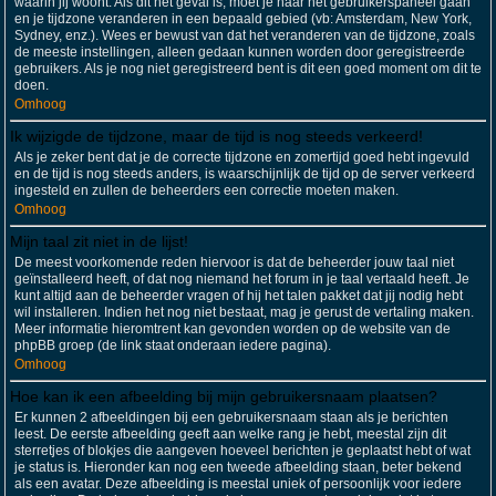
waarin jij woont. Als dit het geval is, moet je naar het gebruikerspaneel gaan
en je tijdzone veranderen in een bepaald gebied (vb: Amsterdam, New York,
Sydney, enz.). Wees er bewust van dat het veranderen van de tijdzone, zoals
de meeste instellingen, alleen gedaan kunnen worden door geregistreerde
gebruikers. Als je nog niet geregistreerd bent is dit een goed moment om dit te
doen.
Omhoog
Ik wijzigde de tijdzone, maar de tijd is nog steeds verkeerd!
Als je zeker bent dat je de correcte tijdzone en zomertijd goed hebt ingevuld
en de tijd is nog steeds anders, is waarschijnlijk de tijd op de server verkeerd
ingesteld en zullen de beheerders een correctie moeten maken.
Omhoog
Mijn taal zit niet in de lijst!
De meest voorkomende reden hiervoor is dat de beheerder jouw taal niet
geïnstalleerd heeft, of dat nog niemand het forum in je taal vertaald heeft. Je
kunt altijd aan de beheerder vragen of hij het talen pakket dat jij nodig hebt
wil installeren. Indien het nog niet bestaat, mag je gerust de vertaling maken.
Meer informatie hieromtrent kan gevonden worden op de website van de
phpBB groep (de link staat onderaan iedere pagina).
Omhoog
Hoe kan ik een afbeelding bij mijn gebruikersnaam plaatsen?
Er kunnen 2 afbeeldingen bij een gebruikersnaam staan als je berichten
leest. De eerste afbeelding geeft aan welke rang je hebt, meestal zijn dit
sterretjes of blokjes die aangeven hoeveel berichten je geplaatst hebt of wat
je status is. Hieronder kan nog een tweede afbeelding staan, beter bekend
als een avatar. Deze afbeelding is meestal uniek of persoonlijk voor iedere