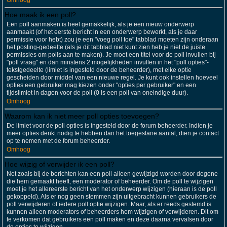
Omhoog
Hoe maak ik een poll?
Een poll aanmaken is heel gemakkelijk, als je een nieuw onderwerp
aanmaakt (of het eerste bericht in een onderwerp bewerkt, als je daar
permissie voor hebt) zou je een "voeg poll toe" tabblad moeten zijn onderaan
het posting-gedeelte (als je dit tabblad niet kunt zien heb je niet de juiste
permissies om polls aan te maken). Je moet een titel voor de poll invullen bij
"poll vraag" en dan minstens 2 mogelijkheden invullen in het "poll opties"-
tekstgedeelte (limiet is ingesteld door de beheerder), met elke optie
gescheiden door middel van een nieuwe regel. Je kunt ook instellen hoeveel
opties een gebruiker mag kiezen onder "opties per gebruiker" en een
tijdslimiet in dagen voor de poll (0 is een poll van oneindige duur).
Omhoog
Waarom kan ik niet meer poll opties toevoegen?
De limiet voor de poll opties is ingesteld door de forum beheerder. Indien je
meer opties denkt nodig te hebben dan het toegestane aantal, dien je contact
op te nemen met de forum beheerder.
Omhoog
Hoe wijzig of verwijder ik een poll?
Net zoals bij de berichten kan een poll alleen gewijzigd worden door degene
die hem gemaakt heeft, een moderator of beheerder. Om de poll te wijzigen
moet je het allereerste bericht van het onderwerp wijzigen (hieraan is de poll
gekoppeld). Als er nog geen stemmen zijn uitgebracht kunnen gebruikers de
poll verwijderen of iedere poll optie wijzigen. Maar, als er reeds gestemd is
kunnen alleen moderators of beheerders hem wijzigen of verwijderen. Dit om
te verkomen dat gebruikers een poll maken en deze daarna vervalsen door