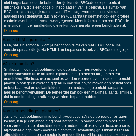
niet toegestaan door de beheerder (je kunt de BBCode ook per bericht
uitschakelen, dit is een optie bij het plaatsen van je bericht). De syntax van
BBCode is quasi gelijk aan die van HTML, tags worden tussen vierkante
haakjes [ en ] geplaatst, dus niet < en >. Daarnaast geeft het ook een grotere
controle over hoe iets wordt weergegeven. Meer informatie omtrent BBCode
is te vinden in de handleiding die je kunt openen als je een bericht plaatst.
Omhoog
Kan ik HTML gebruiken?
Nee, het is niet mogelijk om je bericht op te maken met HTML code. De
meeste opmaak die je via HTML kan toepassen is ook via BBCode mogelijk.
Omhoog
Wat zijn smilies?
Smilies zijn kleine afbeeldingen die gebruikt kunnen worden om een
gevoelstoestand uit te drukken, bijvoorbeeld :) betekent blij, :( betekent
ongelukkig. Alle beschikbare smilies worden weergegeven als je een bericht
plaatst. Maak geen overdadig gebruik van smilies, ze maken een bericht snel
onleesbaar, wat er toe kan leiden dat een moderator je bericht aanpast of
heel je bericht verwijdert. De beheerder kan ook een maximaal aantal smilies,
dat in een bericht gebruikt mag worden, bepaald hebben.
Omhoog
Kan ik afbeeldingen plaatsen?
Ja, je kunt afbeeldingen in je bericht weergeven. Als de beheerder bijlagen
toelaat, kun je een afbeelding naar het forum uploaden. Anders moet je er
voor zorgen dat de afbeelding op een andere publieke server beschikbaar is,
bijvoorbeeld http://www.voorbeeld.com/mijn_afbeelding.gif. Linken naar een
afbeelding op je eigen computer is onmogelijk (tenzij het een publieke server