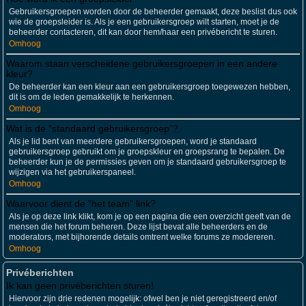
Gebruikersgroepen worden door de beheerder gemaakt, deze beslist dus ook
wie de groepsleider is. Als je een gebruikersgroep wilt starten, moet je de
beheerder contacteren, dit kan door hem/haar een privébericht te sturen.
Omhoog
Waarom staan verscheidene gebruikersgroepen in een andere
kleur?
De beheerder kan een kleur aan een gebruikersgroep toegewezen hebben,
dit is om de leden gemakkelijk te herkennen.
Omhoog
Wat is de "standaard gebruikersgroep"?
Als je lid bent van meerdere gebruikersgroepen, word je standaard
gebruikersgroep gebruikt om je groepskleur en groepsrang te bepalen. De
beheerder kun je de permissies geven om je standaard gebruikersgroep te
wijzigen via het gebruikerspaneel.
Omhoog
Waarvoor dient de "het team" link?
Als je op deze link klikt, kom je op een pagina die een overzicht geeft van de
mensen die het forum beheren. Deze lijst bevat alle beheerders en de
moderators, met bijhorende details omtrent welke forums ze modereren.
Omhoog
Privéberichten
Ik kan geen privéberichten sturen!
Hiervoor zijn drie redenen mogelijk: ofwel ben je niet geregistreerd en/of