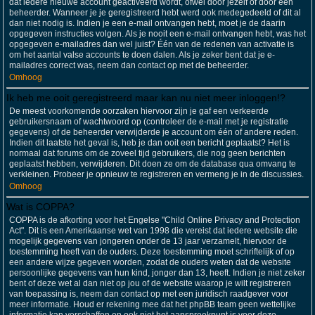
dat iedere nieuwe account geactiveerd wordt, ofwel door jezelf of door een
beheerder. Wanneer je je geregistreerd hebt werd ook medegedeeld of dit al
dan niet nodig is. Indien je een e-mail ontvangen hebt, moet je de daarin
opgegeven instructies volgen. Als je nooit een e-mail ontvangen hebt, was het
opgegeven e-mailadres dan wel juist? Één van de redenen van activatie is
om het aantal valse accounts te doen dalen. Als je zeker bent dat je e-
mailadres correct was, neem dan contact op met de beheerder.
Omhoog
Ik heb me ooit geregistreerd maar kan nu niet meer inloggen!?
De meest voorkomende oorzaken hiervoor zijn je gaf een verkeerde
gebruikersnaam of wachtwoord op (controleer de e-mail met je registratie
gegevens) of de beheerder verwijderde je account om één of andere reden.
Indien dit laatste het geval is, heb je dan ooit een bericht geplaatst? Het is
normaal dat forums om de zoveel tijd gebruikers, die nog geen berichten
geplaatst hebben, verwijderen. Dit doen ze om de database qua omvang te
verkleinen. Probeer je opnieuw te registreren en vermeng je in de discussies.
Omhoog
Wat is COPPA?
COPPA is de afkorting voor het Engelse "Child Online Privacy and Protection
Act". Dit is een Amerikaanse wet van 1998 die vereist dat iedere website die
mogelijk gegevens van jongeren onder de 13 jaar verzamelt, hiervoor de
toestemming heeft van de ouders. Deze toestemming moet schriftelijk of op
een andere wijze gegeven worden, zodat de ouders weten dat de website
persoonlijke gegevens van hun kind, jonger dan 13, heeft. Indien je niet zeker
bent of deze wet al dan niet op jou of de website waarop je wilt registreren
van toepassing is, neem dan contact op met een juridisch raadgever voor
meer informatie. Houd er rekening mee dat het phpBB team geen wettelijke