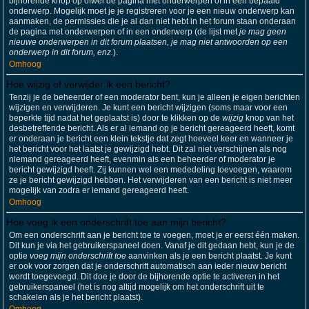
bijhorende knop op ofwel de pagina met onderwerpen of in een bepaald
onderwerp. Mogelijk moet je je registreren voor je een nieuw onderwerp kan
aanmaken, de permissies die je al dan niet hebt in het forum staan onderaan
de pagina met onderwerpen of in een onderwerp (de lijst met
je mag geen
nieuwe onderwerpen in dit forum plaatsen, je mag niet antwoorden op een
onderwerp in dit forum, enz.
).
Omhoog
Hoe wijzig of verwijder ik een bericht?
Tenzij je de beheerder of een moderator bent, kun je alleen je eigen berichten
wijzigen en verwijderen. Je kunt een bericht wijzigen (soms maar voor een
beperkte tijd nadat het geplaatst is) door te klikken op de
wijzig
knop van het
desbetreffende bericht. Als er al iemand op je bericht gereageerd heeft, komt
er onderaan je bericht een klein tekstje dat zegt hoeveel keer en wanneer je
het bericht voor het laatst je gewijzigd hebt. Dit zal niet verschijnen als nog
niemand gereageerd heeft, evenmin als een beheerder of moderator je
bericht gewijzigd heeft. Zij kunnen wel een mededeling toevoegen, waarom
ze je bericht gewijzigd hebben. Het verwijderen van een bericht is niet meer
mogelijk van zodra er iemand gereageerd heeft.
Omhoog
Hoe voeg ik een onderschrift toe aan mijn bericht?
Om een onderschrift aan je bericht toe te voegen, moet je er eerst één maken.
Dit kun je via het gebruikerspaneel doen. Vanaf je dit gedaan hebt, kun je de
optie
voeg mijn onderschrift toe
aanvinken als je een bericht plaatst. Je kunt
er ook voor zorgen dat je onderschrift automatisch aan ieder nieuw bericht
wordt toegevoegd. Dit doe je door de bijhorende optie te activeren in het
gebruikerspaneel (het is nog altijd mogelijk om het onderschrift uit te
schakelen als je het bericht plaatst).