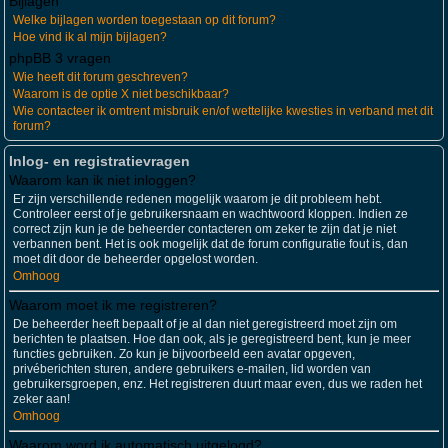
Bijlagen
Welke bijlagen worden toegestaan op dit forum?
Hoe vind ik al mijn bijlagen?
phpBB 3 vragen
Wie heeft dit forum geschreven?
Waarom is de optie X niet beschikbaar?
Wie contacteer ik omtrent misbruik en/of wettelijke kwesties in verband met dit
forum?
Inlog- en registratievragen
Waarom kan ik niet inloggen?
Er zijn verschillende redenen mogelijk waarom je dit probleem hebt.
Controleer eerst of je gebruikersnaam en wachtwoord kloppen. Indien ze
correct zijn kun je de beheerder contacteren om zeker te zijn dat je niet
verbannen bent. Het is ook mogelijk dat de forum configuratie fout is, dan
moet dit door de beheerder opgelost worden.
Omhoog
Waarom moet ik me registreren?
De beheerder heeft bepaalt of je al dan niet geregistreerd moet zijn om
berichten te plaatsen. Hoe dan ook, als je geregistreerd bent, kun je meer
functies gebruiken. Zo kun je bijvoorbeeld een avatar opgeven,
privéberichten sturen, andere gebruikers e-mailen, lid worden van
gebruikersgroepen, enz. Het registreren duurt maar even, dus we raden het
zeker aan!
Omhoog
Waarom word ik automatisch uitgelogd?