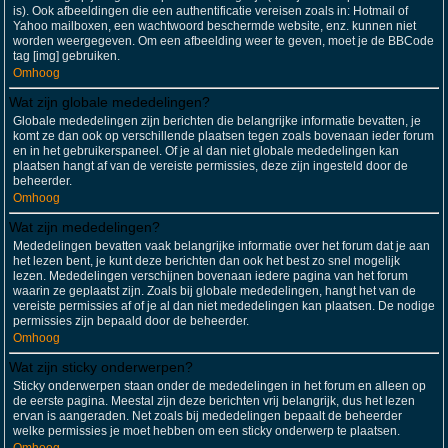
is). Ook afbeeldingen die een authentificatie vereisen zoals in: Hotmail of
Yahoo mailboxen, een wachtwoord beschermde website, enz. kunnen niet
worden weergegeven. Om een afbeelding weer te geven, moet je de BBCode
tag [img] gebruiken.
Omhoog
Wat zijn globale mededelingen?
Globale mededelingen zijn berichten die belangrijke informatie bevatten, je
komt ze dan ook op verschillende plaatsen tegen zoals bovenaan ieder forum
en in het gebruikerspaneel. Of je al dan niet globale mededelingen kan
plaatsen hangt af van de vereiste permissies, deze zijn ingesteld door de
beheerder.
Omhoog
Wat zijn mededelingen?
Mededelingen bevatten vaak belangrijke informatie over het forum dat je aan
het lezen bent, je kunt deze berichten dan ook het best zo snel mogelijk
lezen. Mededelingen verschijnen bovenaan iedere pagina van het forum
waarin ze geplaatst zijn. Zoals bij globale mededelingen, hangt het van de
vereiste permissies af of je al dan niet mededelingen kan plaatsen. De nodige
permissies zijn bepaald door de beheerder.
Omhoog
Wat zijn sticky onderwerpen?
Sticky onderwerpen staan onder de mededelingen in het forum en alleen op
de eerste pagina. Meestal zijn deze berichten vrij belangrijk, dus het lezen
ervan is aangeraden. Net zoals bij mededelingen bepaalt de beheerder
welke permissies je moet hebben om een sticky onderwerp te plaatsen.