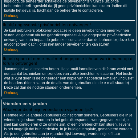
ingelogd, de beheerder schakelde de privéberichten functie uit, of de
beheerder heeft ingesteld dat jij geen privéberichten kan sturen. Indien dit
laatste het geval is, tracht dan de beheerder te contacteren.
Omhoog
Ik blijf ongewenste privéberichten ontvangen!
Je kunt gebruikers blokkeren zodat ze je geen privéberichten meer kunnen
sturen, dit gebeurt via het gebruikerspaneel. Als je ongepaste privéberichten
ontvangt van een bepaalde gebruiker, contacteer dan de beheerder, deze kan
ervoor zorgen dat hij of zij niet langer privéberichten kan sturen.
Omhoog
Ik heb spam of een e-mail met ongepaste inhoud van iemand op dit
forum ontvangen!
Jammer dat we dit moeten horen. Het e-mail formulier van dit forum werkt met
een aantal technieken om zenders van zulke berichten te traceren. Het beste
wat je kunt doen is de beheerder een kopie van het bericht e-mailen, inclusief
de headers (hierin staan de details van de gebruiker die de e-mail stuurde).
Deze zal dan de nodige stappen ondernemen.
Omhoog
Vrienden en vijanden
Waarvoor dient mijn vrienden en vijanden lijst?
Hiermee kun je andere gebruikers op het forum sorteren. Gebruikers die in je
vrienden lijst staan, worden in het gebruikerspaneel weergegeven zodat je
snel kan controleren of ze online zijn, of een privébericht kan sturen. Tevens
is het mogelijk dat hun berichten, in je huidige template, gemarkeerd worden.
Als je een gebruiker aan je vijanden lijst toevoegt, worden zijn of haar