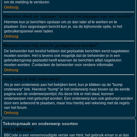
om de melding te versturen.
Omhoog
Waarvoor dient de "opslaan" knop bij het plaatsen van een bericht?
Hiermee kun je berichten opslaan om ze dan later af te werken en te
plaatsen. Een opgeslagen bericht kun je, via de bijhorende optie, in het
gebruikerspaneel weer laden.
Omhoog
Waarom moet mijn bericht goedgekeurd worden?
De beheerder kan beslist hebben dat geplaatste berichten eerst nagekeken
moeten worden. Het is tevens ook mogelijk dat de beheerder je in een
gebruikersgroep geplaatst heeft waarvan de berichten altijd nagelezen
moeten worden. Contacteer de beheerder voor verdere informatie.
Omhoog
Hoe bump ik mijn onderwerp?
Als je een onderwerp aan het bekijken bent, kun je klikken op de "bump
onderwerp" link. Hierdoor "bump" je het onderwerp naar boven op de eerste
pagina van de onderwerpenlijst. Als deze link er niet staat, kunnen
onderwerpen niet gebumpt worden. Een onderwerp kan ook gebumpt worden
door een antwoord te plaatsen, maar hou hierbij wel rekening met de regels
van het forum.
Omhoog
Tekstopmaak en onderwerp soorten
Wat is BBCode?
BBCode is een vereenvoudigde versie van html, het gebruik ervan is al dan