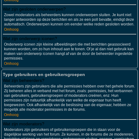
Omhoog
Wat zijn gesloten onderwerpen?
Zowel moderators als beheerders kunnen onderwerpen sluiten. Je kunt niet
langer antwoorden op deze berichten en als ze een poll bevatte, eindigt deze
automatisch. Onderwerpen kunnen om eender welke reden gesloten worden.
Omhoog
Wat zijn onderwerp iconen?
Onderwerp iconen zijn kleine afbeeldingen die met berichten geassocieerd
kunnen worden, om zo hun inhoud aan te tonen. Of je al dan niet gebruik kan
maken van onderwerp iconen hangt af van de door de beheerder ingestelde
permissies.
Omhoog
Type gebruikers en gebruikersgroepen
Wat zijn beheerders?
Beheerders zijn gebruikers die alle permissies hebben over het gehele forum.
Zij beheren alles in verband met het forum, zoals: permissies, het verbannen
van gebruikers, gebruikersgroepen of moderators creëren, enz. Hun
permissies zijn natuurlijk afhankelijk van welke de eigenaar hun heeft
toegewezen. Ook afhankelijk van de beslissing van de eigenaar, hebben ze
mogelijk alle moderator permissies in de forums.
Omhoog
Wat zijn moderators?
Moderators zijn gebruikers of gebruikersgroepen die in staan voor de
dagelijkse werking van het forum. Ze kunnen, in de forums die ze modereren,