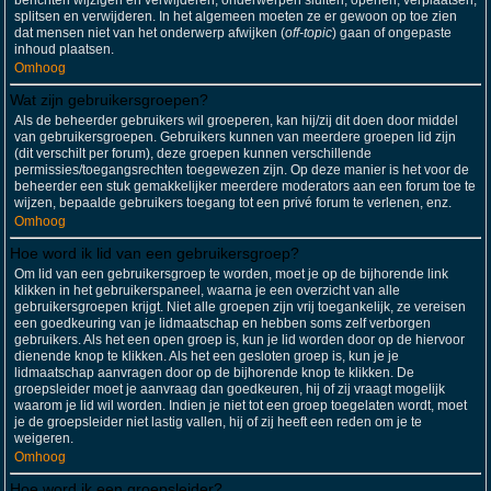
berichten wijzigen en verwijderen; onderwerpen sluiten, openen, verplaatsen,
splitsen en verwijderen. In het algemeen moeten ze er gewoon op toe zien
dat mensen niet van het onderwerp afwijken (
off-topic
) gaan of ongepaste
inhoud plaatsen.
Omhoog
Wat zijn gebruikersgroepen?
Als de beheerder gebruikers wil groeperen, kan hij/zij dit doen door middel
van gebruikersgroepen. Gebruikers kunnen van meerdere groepen lid zijn
(dit verschilt per forum), deze groepen kunnen verschillende
permissies/toegangsrechten toegewezen zijn. Op deze manier is het voor de
beheerder een stuk gemakkelijker meerdere moderators aan een forum toe te
wijzen, bepaalde gebruikers toegang tot een privé forum te verlenen, enz.
Omhoog
Hoe word ik lid van een gebruikersgroep?
Om lid van een gebruikersgroep te worden, moet je op de bijhorende link
klikken in het gebruikerspaneel, waarna je een overzicht van alle
gebruikersgroepen krijgt. Niet alle groepen zijn vrij toegankelijk, ze vereisen
een goedkeuring van je lidmaatschap en hebben soms zelf verborgen
gebruikers. Als het een open groep is, kun je lid worden door op de hiervoor
dienende knop te klikken. Als het een gesloten groep is, kun je je
lidmaatschap aanvragen door op de bijhorende knop te klikken. De
groepsleider moet je aanvraag dan goedkeuren, hij of zij vraagt mogelijk
waarom je lid wil worden. Indien je niet tot een groep toegelaten wordt, moet
je de groepsleider niet lastig vallen, hij of zij heeft een reden om je te
weigeren.
Omhoog
Hoe word ik een groepsleider?