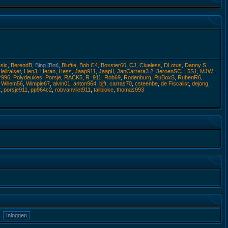
sic
,
BerendB
,
Bing [Bot]
,
Bluftie
,
Bob C4
,
Boxster60
,
CJ
,
Clueless
,
DLotus
,
Danny S
,
Hellraiser
,
Hen3
,
Heran
,
Hess
,
Jaap911
,
JaapII
,
JanCarrera3.2
,
JeroenSC
,
L5S1
,
MJW
,
er996
,
Polydeukes
,
Porsje
,
RACK5
,
R_911
,
Rob69
,
Rodenburg
,
RuBoxS
,
RubenR6
,
,
Willem56
,
Wimpie67
,
alvin01
,
anton964
,
bjft
,
carras70
,
csteenbe
,
de Fiscalist
,
dejong
,
t
,
porsje911
,
pp964c2
,
robvanvliet911
,
tallbloke
,
thomas993