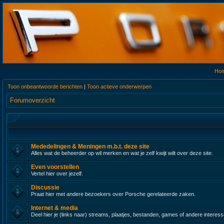
Ho
Toon onbeantwoorde berichten
|
Toon actieve onderwerpen
Forumoverzicht
Mededelingen & Meningen m.b.t. deze site
Alles wat de beheerder op wil merken en wat je zelf kwijt wilt over deze site.
Even voorstellen
Vertel hier over jezelf.
Discussie
Praat hier met andere bezoekers over Porsche gerelateerde zaken.
Internet & media
Deel hier je (links naar) streams, plaatjes, bestanden, games of andere interes