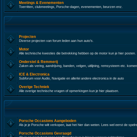
Meetings & Evenementen
Toerritten, clubmeetings, Porsche-dagen, evenementen, beurzen enz.
Projecten
Diverse projecten van forum leden aan hun auto's.
Motor
Alle technische kwesties die betrekking hebben op de motor kun je hier posten.
Onderstel & Remmerij
Zaken als vering, aandrijving, banden, velgen, uitlijning, remsysteem etc. komen
ICE & Electronica
Subforum voor Audio, Navigatie en allerlei andere electronica in de auto
Overige Techniek
Alle overige technische vragen of opmerkingen kun je hier plaatsen.
Porsche Occasions Aangeboden
Als je je Porsche wilt verkopen, laat het hier dan weten. Lees wel eerst de spelr
Porsche Occasions Gevraagd