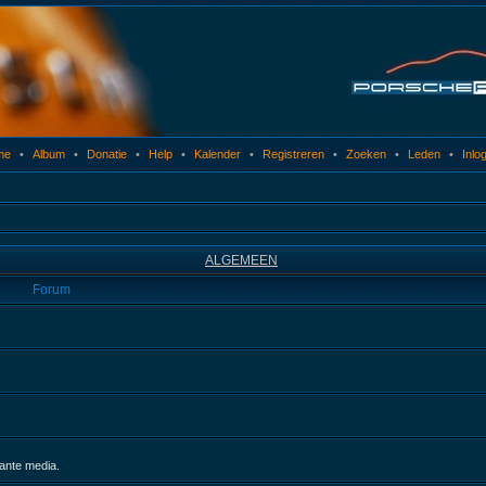
me
•
Album
•
Donatie
•
Help
•
Kalender
•
Registreren
•
Zoeken
•
Leden
•
Inlo
ALGEMEEN
Forum
sante media.