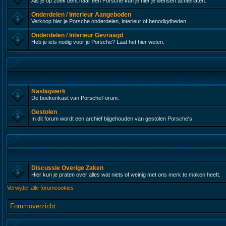
Als je op zoek bent naar een Porsche kun je hier je wensen achterlaten.
Onderdelen / Interieur Aangeboden
Verkoop hier je Porsche onderdelen, interieur of benodigdheden.
Onderdelen / Interieur Gevraagd
Heb je iets nodig voor je Porsche? Laat het hier weten.
Naslagwerk
De boekenkast van PorscheForum.
Gestolen
In dit forum wordt een archief bijgehouden van gestolen Porsche's.
Discussie Overige Zaken
Hier kun je praten over alles wat niets of weinig met ons merk te maken heeft.
Verwijder alle forumcookies
Forumoverzicht