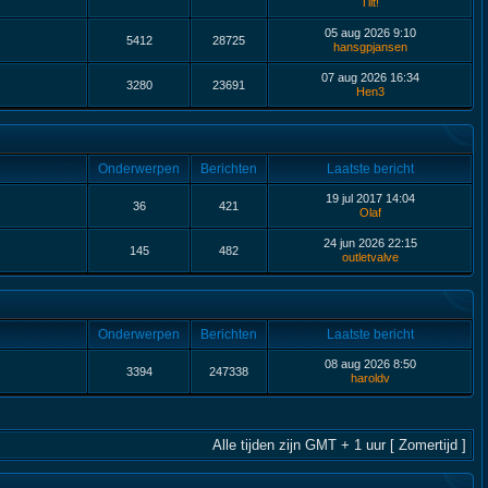
Tilt!
05 aug 2026 9:10
5412
28725
hansgpjansen
07 aug 2026 16:34
3280
23691
Hen3
Onderwerpen
Berichten
Laatste bericht
19 jul 2017 14:04
36
421
Olaf
24 jun 2026 22:15
145
482
outletvalve
Onderwerpen
Berichten
Laatste bericht
08 aug 2026 8:50
3394
247338
haroldv
Alle tijden zijn GMT + 1 uur [ Zomertijd ]