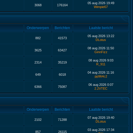
05 aug 2026 19:49
3068
176164
Wimpie67
Onderwerpen
Berichten
Laatste bericht
05 aug 2026 13:22
882
41573
DLotus
08 aug 2026 11:50
3625
63427
GinnFizz
08 aug 2026 9:03
2314
35219
R_911
04 aug 2026 11:16
649
6018
pp964c2
06 aug 2026 0:07
6366
75087
2.2VTEC
Onderwerpen
Berichten
Laatste bericht
07 aug 2026 19:40
2102
71288
DLotus
03 aug 2026 17:34
857
26115