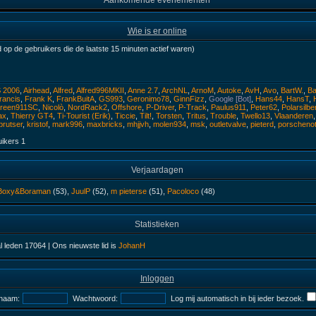
Aankomende evenementen
Wie is er online
 op de gebruikers die de laatste 15 minuten actief waren)
S 2006
,
Airhead
,
Alfred
,
Alfred996MKII
,
Anne 2.7
,
ArchNL
,
ArnoM
,
Autoke
,
AvH
,
Avo
,
BartW.
,
Ba
rancis
,
Frank K
,
FrankBuitA
,
GS993
,
Geronimo78
,
GinnFizz
,
Google [Bot]
,
Hans44
,
HansT
,
Green911SC
,
Nicolò
,
NordRack2
,
Offshore
,
P-Driver
,
P-Track
,
Paulus911
,
Peter62
,
Polarsilb
ax
,
Thierry GT4
,
Ti-Tourist (Erik)
,
Ticcie
,
Tilt!
,
Torsten
,
Tritus
,
Trouble
,
Twello13
,
Vlaanderen
prutser
,
kristof
,
mark996
,
maxbricks
,
mhjjvh
,
molen934
,
msk
,
outletvalve
,
pieterd
,
porscheno
uikers
1
Verjaardagen
Boxy&Boraman
(53),
JuulP
(52),
m pieterse
(51),
Pacoloco
(48)
Statistieken
al leden
17064
| Ons nieuwste lid is
JohanH
Inloggen
naam:
Wachtwoord:
Log mij automatisch in bij ieder bezoek.