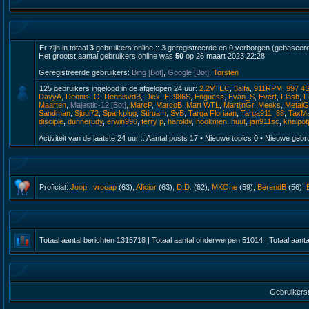
Er zijn in totaal
3
gebruikers online :: 3 geregistreerde en 0 verborgen (gebaseerd
Het grootst aantal gebruikers online was
50
op 26 maart 2023 22:28
Geregistreerde gebruikers:
Bing [Bot]
,
Google [Bot]
,
Torsten
125 gebruikers ingelogd in de afgelopen 24 uur:
2.2VTEC
,
3alfa
,
911RPM
,
997 4
DavyA
,
DennisFO
,
DennisvdB
,
Dick
,
EL986S
,
Enguess
,
Evan_S
,
Evert
,
Flash
,
F
Maarten
,
Majestic-12 [Bot]
,
MarcP
,
MarcoB
,
Mart WTL
,
MartijnGr
,
Meeks
,
Metal
Sandman
,
Sjuul72
,
Sparkplug
,
Stiruam
,
SvB
,
Targa Floriaan
,
Targa911_88
,
TaxM
disciple
,
dunnerudy
,
erwin996
,
ferry p
,
haroldv
,
hookmen
,
huut
,
jan911sc
,
knalpot
Activiteit van de laatste 24 uur :: Aantal posts
17
• Nieuwe topics
0
• Nieuwe gebr
Proficiat:
Joop!
,
vrooap
(63),
Aficior
(63),
D.D.
(62),
MKOne
(59),
BerendB
(56),
Totaal aantal berichten
1315718
| Totaal aantal onderwerpen
51014
| Totaal aant
Gebruikers