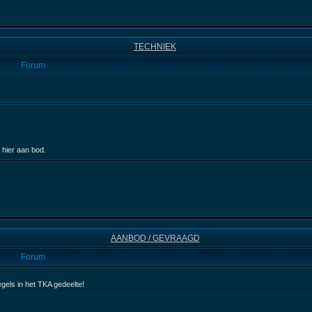
TECHNIEK
Forum
 hier aan bod.
AANBOD / GEVRAAGD
Forum
egels in het TKA gedeelte!