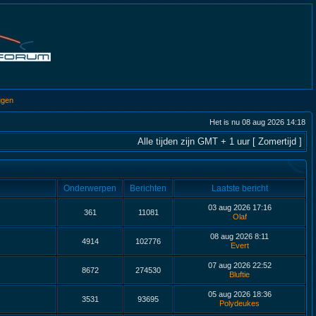
ggen
Het is nu 08 aug 2026 14:18
Alle tijden zijn GMT + 1 uur [ Zomertijd ]
Onderwerpen
Berichten
Laatste bericht
03 aug 2026 17:16
361
11081
Olaf
08 aug 2026 8:11
4914
102776
Evert
07 aug 2026 22:52
8672
274530
Bluftie
05 aug 2026 18:36
3531
93695
Polydeukes