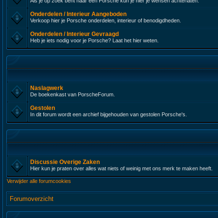
Als je op zoek bent naar een Porsche kun je hier je wensen achterlaten.
Onderdelen / Interieur Aangeboden
Verkoop hier je Porsche onderdelen, interieur of benodigdheden.
Onderdelen / Interieur Gevraagd
Heb je iets nodig voor je Porsche? Laat het hier weten.
Naslagwerk
De boekenkast van PorscheForum.
Gestolen
In dit forum wordt een archief bijgehouden van gestolen Porsche's.
Discussie Overige Zaken
Hier kun je praten over alles wat niets of weinig met ons merk te maken heeft.
Verwijder alle forumcookies
Forumoverzicht