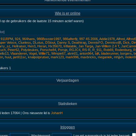
Aankomende evenementen
Wie is er online
 op de gebruikers die de laatste 15 minuten actief waren)
Bot]
,
911RPM
,
924
,
964hans
,
986Boxster1997
,
986afterfjr
,
997 4S 2006
,
Addie1978
,
Alfred
,
Alfred
per Veloce
,
Clueless
,
DLotus
,
DStout
,
Danny S
,
Deathtrap
,
DennisFO
,
DennisvdB
,
Dick
,
Di
rry_sz
,
Hellraiser
,
Hen3
,
Heran
,
Hx35670
,
Inflatable
,
Jan Targa
,
Jan-Willem 2.4 T
,
JanCarre
.uch
,
Peter62
,
Polydeukes
,
Porsche84
,
Porsje
,
RGJC4
,
RS-R
,
R_911
,
Rob69
,
Rodenburg
,
R
ello13
,
Vlaanderen
,
Vogel
,
Willie71
,
Wimpie67
,
alvin01
,
anton964
,
bjft
,
bladerunner
,
borgers
,
b
en
,
huut
,
jan911sc
,
knalpotprutser
,
mark123
,
mark996
,
maxbricks
,
meganiek
,
mhjjvh
,
molen9
uikers
1
Verjaardagen
Statistieken
al leden
17064
| Ons nieuwste lid is
JohanH
Inloggen
naam:
Wachtwoord:
Log mij automatisch in bij ieder bezoek.