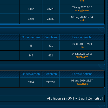
Tilt!
05 aug 2026 9:10
5412
28725
hansgpjansen
06 aug 2026 12:34
3280
23689
rovako
Onderwerpen
Berichten
Laatste bericht
19 jul 2017 14:04
36
421
Olaf
24 jun 2026 22:15
145
482
outletvalve
Onderwerpen
Berichten
Laatste bericht
06 aug 2026 23:37
3394
247335
maxbricks
Alle tijden zijn GMT + 1 uur [ Zomertijd ]