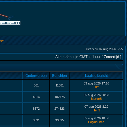
ggen
Het is nu 07 aug 2026 6:55
Alle tijden zijn GMT + 1 uur [ Zomertijd ]
Onderwerpen
Berichten
Laatste bericht
03 aug 2026 17:16
361
11081
Olaf
05 aug 2026 20:58
4914
102775
MarcoB
07 aug 2026 3:29
8672
274523
Hen3
05 aug 2026 18:36
3531
93695
Polydeukes