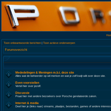
Ho
Toon onbeantwoorde berichten
|
Toon actieve onderwerpen
Forumoverzicht
Mededelingen & Meningen m.b.t. deze site
Alles wat de beheerder op wil merken en wat je zelf kwijt wilt over deze site.
Even voorstellen
Vertel hier over jezelf.
Discussie
Praat hier met andere bezoekers over Porsche gerelateerde zaken.
Internet & media
Deel hier je (links naar) streams, plaatjes, bestanden, games of andere interes