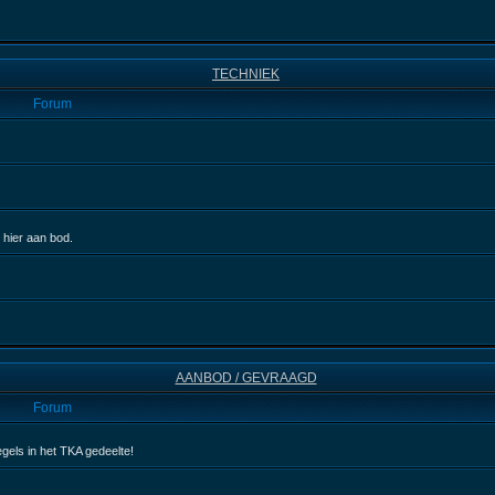
TECHNIEK
Forum
 hier aan bod.
AANBOD / GEVRAAGD
Forum
egels in het TKA gedeelte!