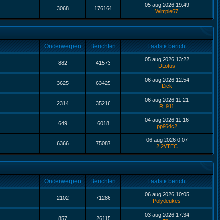
05 aug 2026 19:49
3068
176164
Wimpie67
Onderwerpen
Berichten
Laatste bericht
05 aug 2026 13:22
882
41573
DLotus
06 aug 2026 12:54
3625
63425
Dick
06 aug 2026 11:21
2314
35216
R_911
04 aug 2026 11:16
649
6018
pp964c2
06 aug 2026 0:07
6366
75087
2.2VTEC
Onderwerpen
Berichten
Laatste bericht
06 aug 2026 10:05
2102
71286
Polydeukes
03 aug 2026 17:34
857
26115