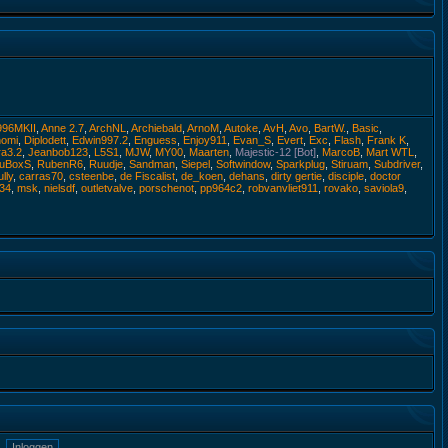
996MKII
,
Anne 2.7
,
ArchNL
,
Archiebald
,
ArnoM
,
Autoke
,
AvH
,
Avo
,
BartW.
,
Basic
,
nomi
,
Diplodett
,
Edwin997.2
,
Enguess
,
Enjoy911
,
Evan_S
,
Evert
,
Exc
,
Flash
,
Frank K
,
ra3.2
,
Jeanbob123
,
L5S1
,
MJW
,
MY00
,
Maarten
,
Majestic-12 [Bot]
,
MarcoB
,
Mart WTL
,
uBoxS
,
RubenR6
,
Ruudje
,
Sandman
,
Siepel
,
Softwindow
,
Sparkplug
,
Stiruam
,
Subdriver
,
ully
,
carras70
,
csteenbe
,
de Fiscalist
,
de_koen
,
dehans
,
dirty gertie
,
disciple
,
doctor
34
,
msk
,
nielsdf
,
outletvalve
,
porschenot
,
pp964c2
,
robvanvliet911
,
rovako
,
saviola9
,