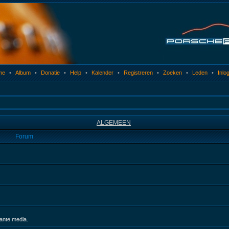
me
•
Album
•
Donatie
•
Help
•
Kalender
•
Registreren
•
Zoeken
•
Leden
•
Inlo
ALGEMEEN
Forum
sante media.