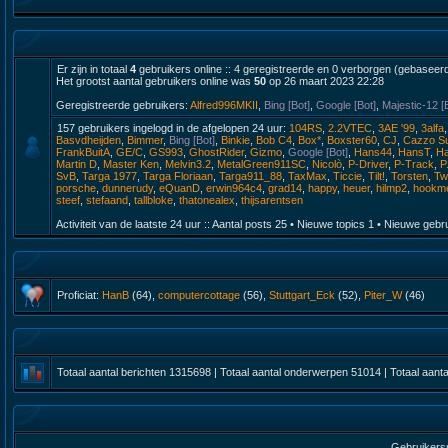
Er zijn in totaal
4
gebruikers online :: 4 geregistreerde en 0 verborgen (gebaseerd
Het grootst aantal gebruikers online was
50
op 26 maart 2023 22:28
Geregistreerde gebruikers:
Alfred996MKII
,
Bing [Bot]
,
Google [Bot]
,
Majestic-12 [
157 gebruikers ingelogd in de afgelopen 24 uur:
104RS
,
2.2VTEC
,
3AE '99
,
3alfa
Basvdheijden
,
Bimmer
,
Bing [Bot]
,
Binkie
,
Bob C4
,
Box*
,
Boxster60
,
CJ
,
Cazzo Su
FrankBuitA
,
GE/C
,
GS993
,
GhostRider
,
Gizmo
,
Google [Bot]
,
Hans44
,
HansT
,
Ha
Martin D
,
Master Ken
,
Melvin3.2
,
MetalGreen911SC
,
Nicolò
,
P-Driver
,
P-Track
,
P
SvB
,
Targa 1977
,
Targa Floriaan
,
Targa911_88
,
TaxMax
,
Ticcie
,
Tilt!
,
Torsten
,
Tw
porsche
,
dunnerudy
,
eQuanD
,
erwin964c4
,
grad14
,
happy
,
heuer
,
hilmp2
,
hookm
steef
,
stefaand
,
tallbloke
,
thatonealex
,
thijsarentsen
Activiteit van de laatste 24 uur :: Aantal posts
25
• Nieuwe topics
1
• Nieuwe gebr
Proficiat:
HanB
(64),
computercottage
(56),
Stuttgart_Eck
(52),
Piter_W
(46)
Totaal aantal berichten
1315698
| Totaal aantal onderwerpen
51014
| Totaal aant
Gebruikers