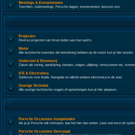
Meetings & Evenementen
Toerritten, clubmeetings, Porsche-dagen, evenementen, beurzen enz.
Projecten
Diverse projecten van forum leden aan hun auto's.
Motor
Alle technische kwesties die betrekking hebben op de motor kun je hier posten.
Onderstel & Remmerij
Zaken als vering, aandrijving, banden, velgen, uitlijning, remsysteem etc. komen
ICE & Electronica
Subforum voor Audio, Navigatie en allerlei andere electronica in de auto
Overige Techniek
Alle overige technische vragen of opmerkingen kun je hier plaatsen.
Porsche Occasions Aangeboden
Als je je Porsche wilt verkopen, laat het hier dan weten. Lees wel eerst de spelr
Porsche Occasions Gevraagd