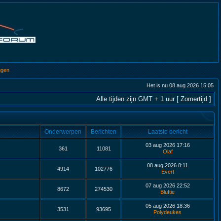
ggen
Het is nu 08 aug 2026 15:05
Alle tijden zijn GMT + 1 uur [ Zomertijd ]
Onderwerpen
Berichten
Laatste bericht
03 aug 2026 17:16
361
11081
Olaf
08 aug 2026 8:11
4914
102776
Evert
07 aug 2026 22:52
8672
274530
Bluftie
05 aug 2026 18:36
3531
93695
Polydeukes