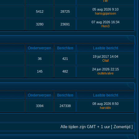
Tilt!
05 aug 2026 9:10
5412
28725
hansgpjansen
07 aug 2026 16:34
3280
23691
Hen3
Onderwerpen
Berichten
Laatste bericht
19 jul 2017 14:04
36
421
Olaf
24 jun 2026 22:15
145
482
outletvalve
Onderwerpen
Berichten
Laatste bericht
08 aug 2026 8:50
3394
247338
haroldv
Alle tijden zijn GMT + 1 uur [ Zomertijd ]