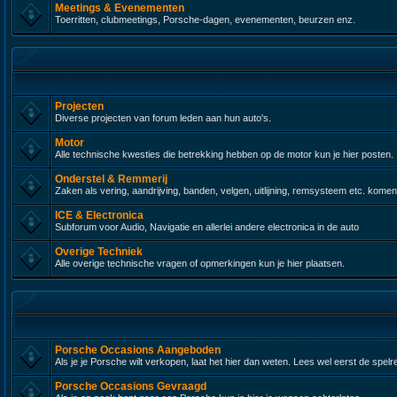
Meetings & Evenementen
Toerritten, clubmeetings, Porsche-dagen, evenementen, beurzen enz.
Projecten
Diverse projecten van forum leden aan hun auto's.
Motor
Alle technische kwesties die betrekking hebben op de motor kun je hier posten.
Onderstel & Remmerij
Zaken als vering, aandrijving, banden, velgen, uitlijning, remsysteem etc. komen
ICE & Electronica
Subforum voor Audio, Navigatie en allerlei andere electronica in de auto
Overige Techniek
Alle overige technische vragen of opmerkingen kun je hier plaatsen.
Porsche Occasions Aangeboden
Als je je Porsche wilt verkopen, laat het hier dan weten. Lees wel eerst de spelr
Porsche Occasions Gevraagd