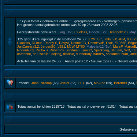
Er zijn in totaal
7
gebruikers online :: 5 geregistreerde en 2 verborgen (gebaseerd
Het grootst aantal gebruikers online was
50
op 26 maart 2023 22:28
Geregistreerde gebruikers:
Bing [Bot]
,
Clueless
,
Google [Bot]
,
Jeanbob123
,
Majes
125 gebruikers ingelogd in de afgelopen 24 uur:
2.2VTEC
,
3alfa
,
911RPM
,
986Bo
Clueless
,
DLotus
,
Danny S
,
DavyA
,
DennisFO
,
DennisvdB
,
Dick
,
EL986S
,
Engu
JanCarrera3.2
,
JeroenSC
,
L5S1
,
MJW
,
MY00
,
Majestic-12 [Bot]
,
MarcP
,
MarcoB
Rodenburg
,
RuBoxS
,
RubenR6
,
Sandman
,
Sjuul72
,
Sparkplug
,
Stiruam
,
SvB
,
Tar
csteenbe
,
de Fiscalist
,
dejong
,
disciple
,
dunnerudy
,
haroldv
,
hookmen
,
huut
,
jan9
Activiteit van de laatste 24 uur :: Aantal posts
12
• Nieuwe topics
0
• Nieuwe gebr
Proficiat:
Joop!
,
vrooap
(63),
Aficior
(63),
D.D.
(62),
MKOne
(59),
BerendB
(56),
Totaal aantal berichten
1315718
| Totaal aantal onderwerpen
51014
| Totaal aant
Gebruikers