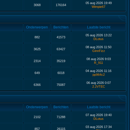
05 aug 2026 19:49
3068
176164
Wimpie67
Onderwerpen
Berichten
Laatste bericht
05 aug 2026 13:22
882
41573
DLotus
08 aug 2026 11:50
3625
63427
GinnFizz
08 aug 2026 9:03
2314
35219
R_911
04 aug 2026 11:16
649
6018
pp964c2
06 aug 2026 0:07
6366
75087
2.2VTEC
Onderwerpen
Berichten
Laatste bericht
07 aug 2026 19:40
2102
71288
DLotus
03 aug 2026 17:34
857
26115