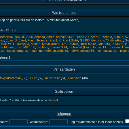
Aankomende evenementen
Wie is er online
 op de gebruikers die de laatste 15 minuten actief waren)
tic-12 [Bot]
xster1997
,
997 4S 2006
,
Airhead
,
Alfred
,
Alfred996MKII
,
Anne 2.7
,
ArchNL
,
ArnoM
,
Autoke
,
Av
ess
,
Evan_S
,
Evert
,
Flash
,
Francis
,
Frank K
,
FrankBuitA
,
GS993
,
Geronimo78
,
GinnFizz
,
Goo
,
Mart WTL
,
MartijnGr
,
Meeks
,
MetalGreen911SC
,
Nicolò
,
NordRack2
,
Offshore
,
P-Driver
,
P-
ga Floriaan
,
Targa911_88
,
TaxMax
,
Thierry GT4
,
Ti-Tourist (Erik)
,
Ticcie
,
Tilt!
,
Torsten
,
Tritu
11sc
,
knalpotprutser
,
kristof
,
mark996
,
maxbricks
,
mhjjvh
,
molen934
,
msk
,
outletvalve
,
pieter
uikers
1
Verjaardagen
Boxy&Boraman
(53),
JuulP
(52),
m pieterse
(51),
Pacoloco
(48)
Statistieken
al leden
17064
| Ons nieuwste lid is
JohanH
Inloggen
naam:
Wachtwoord:
Log mij automatisch in bij ieder bezoek.