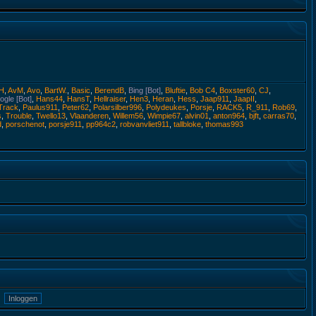
H
,
AvM
,
Avo
,
BartW.
,
Basic
,
BerendB
,
Bing [Bot]
,
Bluftie
,
Bob C4
,
Boxster60
,
CJ
,
gle [Bot]
,
Hans44
,
HansT
,
Hellraiser
,
Hen3
,
Heran
,
Hess
,
Jaap911
,
JaapII
,
Track
,
Paulus911
,
Peter62
,
Polarsilber996
,
Polydeukes
,
Porsje
,
RACK5
,
R_911
,
Rob69
,
s
,
Trouble
,
Twello13
,
Vlaanderen
,
Willem56
,
Wimpie67
,
alvin01
,
anton964
,
bjft
,
carras70
,
d
,
porschenot
,
porsje911
,
pp964c2
,
robvanvliet911
,
tallbloke
,
thomas993