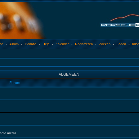
me
•
Album
•
Donatie
•
Help
•
Kalender
•
Registreren
•
Zoeken
•
Leden
•
Inlo
ALGEMEEN
Forum
sante media.