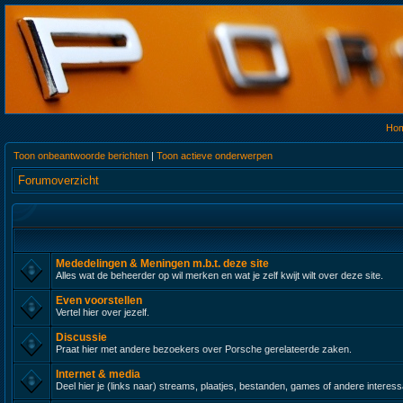
Ho
Toon onbeantwoorde berichten
|
Toon actieve onderwerpen
Forumoverzicht
Mededelingen & Meningen m.b.t. deze site
Alles wat de beheerder op wil merken en wat je zelf kwijt wilt over deze site.
Even voorstellen
Vertel hier over jezelf.
Discussie
Praat hier met andere bezoekers over Porsche gerelateerde zaken.
Internet & media
Deel hier je (links naar) streams, plaatjes, bestanden, games of andere interes