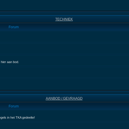
TECHNIEK
Forum
 hier aan bod.
AANBOD / GEVRAAGD
Forum
egels in het TKA gedeelte!