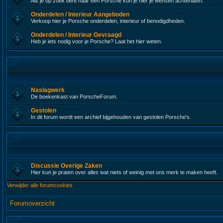
Als je op zoek bent naar een Porsche kun je hier je wensen achterlaten.
Onderdelen / Interieur Aangeboden
Verkoop hier je Porsche onderdelen, interieur of benodigdheden.
Onderdelen / Interieur Gevraagd
Heb je iets nodig voor je Porsche? Laat het hier weten.
Naslagwerk
De boekenkast van PorscheForum.
Gestolen
In dit forum wordt een archief bijgehouden van gestolen Porsche's.
Discussie Overige Zaken
Hier kun je praten over alles wat niets of weinig met ons merk te maken heeft.
Verwijder alle forumcookies
Forumoverzicht